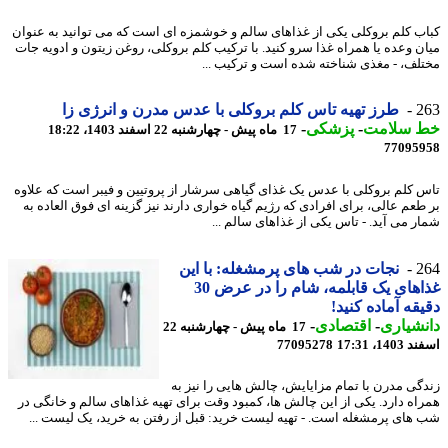
ب کلم بروکلی یکی از غذاهای سالم و خوشمزه ای است که می توانید به عنوان
ن وعده یا همراه غذا سرو کنید. با ترکیب کلم بروکلی، روغن زیتون و ادویه جات
لف، - مغذی شناخته شده است و ترکیب ...
2
طرز تهیه تاس کلم بروکلی با عدس مدرن و انرژی زا
 سلامت
-
پزشکی
-
17 ماه پیش - چهارشنبه 22 اسفند 1403، 18:22
77095
 کلم بروکلی با عدس یک غذای گیاهی سرشار از پروتیین و فیبر است که علاوه
طعم عالی، برای افرادی که رژیم گیاه خواری دارند نیز گزینه ای فوق العاده به
ر می آید. - تاس یکی از غذاهای سالم ...
2
نجات در شب های پرمشغله: با این
غذاهای یک قابلمه، شام را در عرض 30
قه آماده کنید!
شیاری
-
اقتصادی
-
17 ماه پیش - چهارشنبه 22
14، 17:31
77095278
گی مدرن با تمام مزایایش، چالش هایی را نیز به
اه دارد. یکی از این چالش ها، کمبود وقت برای تهیه غذاهای سالم و خانگی در
های پرمشغله است. - تهیه لیست خرید: قبل از رفتن به خرید، یک لیست ...