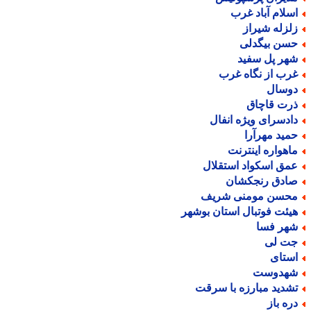
سلام آباد غرب
لزله شیراز
سن بیگدلی
هر پل سفید
رب از نگاه غرب
وسال
رت قاچاق
ادسرای ویژه انفال
مید مهرآرا
اهواره اینترنت
مق اسکواد استقلال
ادق رنجکشان
حسن مومنی شریف
یئت فوتبال استان بوشهر
هر فسا
ت لی
ستای
هدوست
شدید مبارزه با سرقت
ره باز