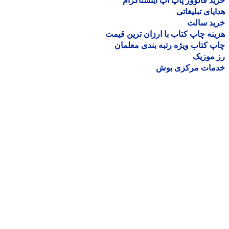
د فالوور پاپ آپ اینستاگرام
یای تبلیغاتی
ید سالت
نه چاپ کتاب با ارزان ترین قیمت
 کتاب ویژه رتبه بندی معلمان
موزیک
مات مرکزی بوش