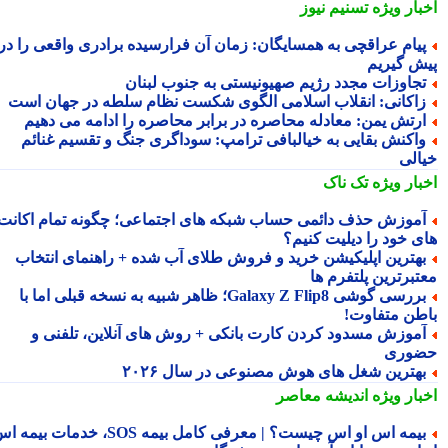
بار ویژه
تسنیم نیوز
یام عراقچی به همسایگان: زمان آن فرارسیده برادری واقعی را در
ش گیریم
جاوزات مجدد رژیم صهیونیستی به جنوب لبنان
اکانی: انقلاب اسلامی الگوی شکست نظام سلطه در جهان است
رتش یمن: معادله محاصره در برابر محاصره را ادامه می دهیم
اکنش بقایی به خیالبافی ترامپ: سوداگری جنگ و تقسیم غنائم
الی
بار ویژه
تک ناک
موزش حذف دائمی حساب شبکه های اجتماعی؛ چگونه تمام اکانت
ی خود را دیلیت کنیم؟
هترین اپلیکیشن خرید و فروش طلای آب شده + راهنمای انتخاب
تبرترین پلتفرم ها
بررسی گوشی Galaxy Z Flip8؛ ظاهر شبیه به نسخه قبلی اما با
طن متفاوت!
موزش مسدود کردن کارت بانکی + روش های آنلاین، تلفنی و
وری
هترین شغل های هوش مصنوعی در سال ۲۰۲۶
بار ویژه
اندیشه معاصر
بیمه اس او اس چیست؟ | معرفی کامل بیمه SOS، خدمات بیمه اس