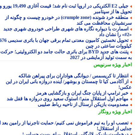
جیلی E2 الکتریکی در اروپا ثبت نام شد؛ قیمت آغازی 19,490 یورو و
ویل ها از سپتامبر
منطقه خرد شونده (crumple zone) در خودرو چیست و چگونه از
نشینان محافظت می کند
سمارت با دیواره نگاره های شهری طراحی خودروی شهری جدید
تحویل نخستین کامیون معدنی تمام برقی جهان با باتری سدیمی 676
لووات ساعتی در چین
پتنت های جدید BYD برای باتری حالت جامد دو الکترولیتی؛ حرکت
سمت تولید آزمایشی در 2027
بار ویژه
سرنویس
نتظار تا کریسمس / دیوانگی هواداران برای پیراهن شالکه
ز آکادمی کیا تا چمستان و بوشهر/ آینده دروازه بانی ایران در این
س!
بر ترامپ از پایان جنگ ایران و بازگشایی هرمز
هاجم اول استقلال منم!/ استوک سعید روی دروازه ها قفل شد
صدومیت بازیکن آرسنال از ناحیه رباط صلیبی
بار ویژه
رونگار
عصب او را به تیم فراموش نمی کنیم/ حمایت تاجرنیا از رامین بعد از
ایی از استقلال!
رخواست بازیکن لالیگایی استقلال برای پست حساس!