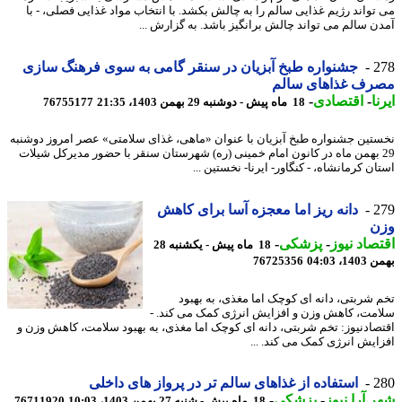
تواند رژیم غذایی سالم را به چالش بکشد. با انتخاب مواد غذایی فصلی، - با
ن سالم می تواند چالش برانگیز باشد. به گزارش ...
2
جشنواره طبخ آبزیان در سنقر گامی به سوی فرهنگ سازی
رف غذاهای سالم
ا
-
اقتصادی
-
18 ماه پیش - دوشنبه 29 بهمن 1403، 21:35
76755177
تین جشنواره طبخ آبزیان با عنوان «ماهی، غذای سلامتی» عصر امروز دوشنبه
2 بهمن ماه در کانون امام خمینی (ره) شهرستان سنقر با حضور مدیرکل شیلات
ن کرمانشاه، - کنگاور- ایرنا- نخستین ...
2
دانه ریز اما معجزه آسا برای کاهش
ن
صاد نیوز
-
پزشکی
-
18 ماه پیش - یکشنبه 28
، 04:03
76725356
 شربتی، دانه ای کوچک اما مغذی، به بهبود
مت، کاهش وزن و افزایش انرژی کمک می کند. -
صادنیوز: تخم شربتی، دانه ای کوچک اما مغذی، به بهبود سلامت، کاهش وزن و
ایش انرژی کمک می کند. ...
2
استفاده از غذاهای سالم تر در پرواز های داخلی
 آرا نیوز
-
پزشکی
-
18 ماه پیش - شنبه 27 بهمن 1403، 10:03
76711920