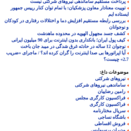
رداخت مستقیم ساماندهی نیروهای شرکتی نیست
وییت معنادار معاون پزشکیان: با تمام توان کنار رییس جمهور
تاده ایم
ررسی رابطه مستقیم افزایش دما و اختلالات رفتاری در کودکان
وجوانان
شف جسد مجهول الهویه در محدوده ماهدشت
ف پول ایران؛ بانکداری بدون اینترنت برای 90 میلیون ایرانی
ن 12 ساله در حادثه غرق شدگی در میبد جان باخت
یا اپراتورها بی صدا اینترنت را گران کرده اند؟ / ماجرای «ضریب
ت؟
ضوعات داغ:
یروهای شرکتی
اماندهی نیروهای شرکتی
امین رضاییان
راکسیون کارگری مجلس
راکسیون کارگری
ریال مختارنامه
اشگاه نساجی
روش اقساطی
دیران پرسپولیس