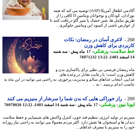
آکادمی اطفال آمریکا (AAP) توصیه می کند که همه
نوزادان، کودکان و نوجوانان ویتامین D کافی را از
ق مکمل ها، شیر خشک یا شیر گاو دریافت کنند تا
عوارض ناشی از کمبود این ویتامین جلوگیری ...
2
لاغری آسان در رمضان: نکات
بردی برای کاهش وزن
 سلامت
-
پزشکی
-
17 ماه پیش - سه شنبه
76971232
 رمضان فرصتی بی نظیر برای پاکسازی بدن و
ش وزن است؛ با رعایت تعادل در وعده های
یی، انتخاب غذاهای سالم و مدیریت پرخوری، به راحتی می توانید در این ماه به
ب اندام برسید. - به ...
2
راز خوراکی هایی که بدن شما را سرشار از منیزیم می کنند
نا نیوز
-
پزشکی
-
17 ماه پیش - سه شنبه 14 اسفند 1403، 12:22
76970026
زیم در تولید انرژی، تنظیم قند خون، کنترل واکنش های شیمیایی و حفظ سلامت
ان ها و استخوان ها نقش دارد. اکثر مردم معمولا می توانند به راحتی نیاز روزانه
 را به منیزیم با مصرف غذاهای ...