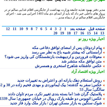
ر دفتر بهبود تغذیه جامعه وزارت بهداشت از جایگزینی اقلام غذایی سالم تر در
پرواز های داخلی خبر داد که باید از ابتدای دی ماه 1403 اجرایی می شد. - اجرای
زینی اقلام سالم تر از دیماه مدیر ...
حه قبل
صفحه بعد
1
2
3
4
5
6
7
8
9
10
11
12
20
19
18
17
16
15
14
بار ویژه
روز نو
یام اردوغان پس از امضای توافق دفاعی مکه
رامستانی که بیشتر شبیه باغ به نظر می رسد
عوقات فروردین و اردیبهشت بازنشستگان کی واریز می شود؟
تن توافق مکه منتشر شد
کس عاشقانه شاهرخ استخری و همسرش
بار ویژه
اقتصاد آزاد
وش استعلام دهک یارانه ای و اعتراض به تغییرات جدید
عکس| سفر به گذشته؛ بیک ایمانوردی و مهدی فخیم زاده در 38 و 32
لگی؛ سال 53
لاستیک گران شد؛ اما بسته بندی تغییر نکرد، مردم تاوان دادند
کس| اتوبوس دو طبقه پارک رویال در خیابان جمهوری؛ سال 1339
وک سنگین به بازار مسکن تهران / بازار ملک وارد فاز جدید