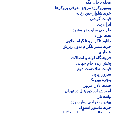
ه باحال مگ
وبروکرز: مرجع معرفی بروکرها
د شلوار جین زنانه
مت گوشی
ان پدیا
احی سایت در مشهد
 نوزاد
لود تلگرام و تلگرام طلایی
د ممبر تلگرام بدون ریزش
اری
شگاه لوله و اتصالات
 زنده جام جهانی
مت طلا دست دوم
ر اچ پی
ره وین تک
ت دلار امروز
زش ارز دیجیتال در تهران
ت بار
رین طراحی سایت یزد
د مانیتور استوک