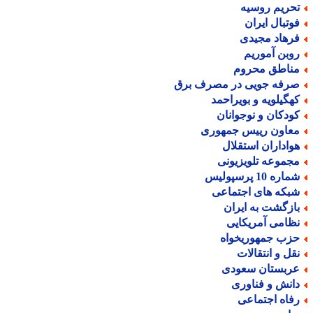
حریم روسیه
وتبال ایران
رهاد مجیدی
وبن آموریم
ناطق محروم
رفه جویی در مصرف برق
هگیلویه و بویراحمد
ودکان و نوجوانان
عاون رییس جمهوری
واداران استقلال
جموعه تلویزیونی
اره 10 پرسپولیس
بکه های اجتماعی
ازگشت به ایران
ظامی آمریکایی
زب جمهوریخواه
قل و انتقالات
ربستان سعودی
انش و فناوری
فاه اجتماعی