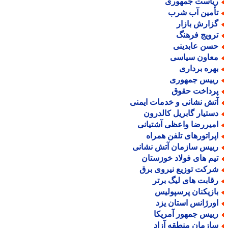
یاست جمهوری
أمین آب شرب
زارش بازار
رویج فرهنگ
سن عابدینی
عاون سیاسی
هره برداری
ییس جمهوری
رداخت حقوق
تش نشانی و خدمات ایمنی
ستیار گابریل کالدرون
میررضا واعظی آشتیانی
پراتورهای تلفن همراه
ییس سازمان آتش نشانی
یم های فولاد خوزستان
رکت توزیع نیروی برق
قابت های لیگ برتر
ازیکنان پرسپولیس
ورژانس استان یزد
ییس جمهور آمریکا
ازمان منطقه آزاد