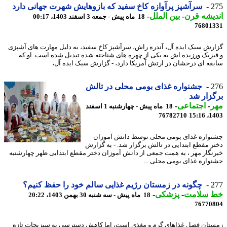
2
سرآشپز پرآوازه کاخ سفید که بازوهایش شهرت جهانی دارد
یشه قرن
-
بین الملل
-
18 ماه پیش - جمعه 3 اسفند 1403، 00:17
76801
رش سبک ایده آل، آندره راش، سرآشپز کاخ سفید، به دلیل مهارت های آشپزی
یزیک ورزیده اش به یکی از چهره های شناخته شده تبدیل شده است. او که
قه ای درخشان در ارتش آمریکا دارد، - گزارش سبک ایده آل،
2
جشنواره غذای بومی محلی در تالش
زار شد
ر
-
اجتماعی
-
18 ماه پیش - چهارشنبه 1 اسفند
76782710
1403
واره غذای بومی محلی توسط دانش آموزان
ر مقطع ابتدایی در تالش برگزار شد. - به گزارش
نگار مهر ، به همت جمعی از دانش آموزان دختر مقطع ابتدایی ظهر چهارشنبه
واره غذای بومی محلی ...
2
چگونه در زمستان رژیم غذایی سالم خود را حفظ کنیم؟
 سلامت
-
پزشکی
-
18 ماه پیش - سه شنبه 30 بهمن 1403، 20:22
76770
تان فصل غذاهای گرم و مغذی است، اما کاهش دسترسی به سبزیجات تازه