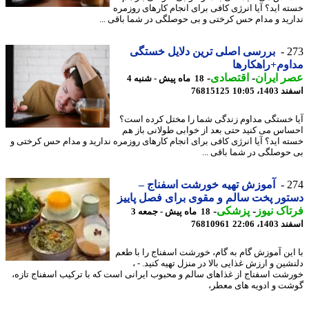
ه اید؟ آیا انرژی کافی برای انجام کارهای روزمره
رید و مدام حس کرختی و بی حوصلگی در شما باقی ...
2
بررسی اصلی ترین دلایل خستگی
وم+راهکارها
 ایران
-
اقتصادی
-
18 ماه پیش - شنبه 4
14، 10:05
76815125
 خستگی مداوم زندگی شما را مختل کرده است؟
اس می کنید حتی بعد از خوابی طولانی باز هم
ه اید؟ آیا انرژی کافی برای انجام کارهای روزمره ندارید و مدام حس کرختی و
حوصلگی در شما باقی ...
2
آموزش تهیه خورشت اسفناج –
ور پخت سالم و مقوی برای فصل پاییز
اک نیوز
-
پزشکی
-
18 ماه پیش - جمعه 3
14، 22:06
76810961
این آموزش گام به گام، خورشت اسفناج را با طعم
ین و ارزش غذایی بالا در منزل تهیه کنید. - ،
شت اسفناج از غذاهای سالم و محبوب ایرانی است که با ترکیب اسفناج تازه،
ت و ادویه های معطر،