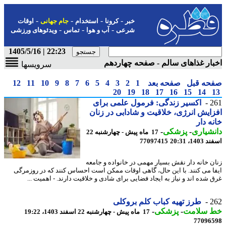
-
-
-
-
خبر
کرونا
استخدام
جام جهانی
اوقات
-
-
-
شرعی
آب و هوا
تماس
ویدئوهای ورزشی
22:23 | 1405/5/16
ار غذاهای سالم - صفحه چهاردهم
سرویسها
حه قبل
صفحه بعد
1
2
3
4
5
6
7
8
9
10
11
12
20
19
18
17
16
15
14
2
اکسیر زندگی: فرمول علمی برای
ایش انرژی، خلاقیت و شادابی در زنان
ه دار
شیاری
-
پزشکی
-
17 ماه پیش - چهارشنبه 22
14، 20:31
77097415
ن خانه دار نقش بسیار مهمی در خانواده و جامعه
ا می کنند. با این حال، گاهی اوقات ممکن است احساس کنند که در روزمرگی
 شده اند و نیاز به ایجاد فضایی برای شادی و خلاقیت دارند. - اهمیت ...
2
طرز تهیه کباب کلم بروکلی
 سلامت
-
پزشکی
-
17 ماه پیش - چهارشنبه 22 اسفند 1403، 19:22
77096