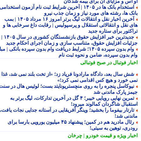
 اس و مزایای آن برای بیمه شدگان
استخدام بانک ها در ۱۴۰۵ | آخرین شرایط ثبت نام آزمون استخدامی
نک ها، رشته های مورد نیاز و زمان جذب نیرو
آخرین اخبار نقل و انتقالات لیگ برتر امروز ۱۶ مرداد ۱۴۰۵ | بمب
ی نقل و انتقالاتی استقلال و پرسپولیس | رقابت داغ سرخابی ها و
اکتور برای ستاره جدید
جدیدترین خبر افزایش حقوق بازنشستگان کشوری در سال ۱۴۰۵ |
ئیات افزایش حقوق، متناسب سازی و زمان اجرای احکام جدید
وام بدون سپرده ۱۴۰۵؛ شرایط دریافت وام بدون سپرده بانکی | مبلغ
م بدون سپرده، ضامن و نحوه ثبت نام
بار فوتبال در صبح فوتبالی
ش سال بعد، دادگاه مارادونا فریاد زد؛ «از تخت بلند نمی شد، غذا
ی خورد و هیچ کس اقدامی نمی کرد!»
یوکاسل پنجره را به روی منچستریونایتد بست؛ لوئیس هال در سنت
مز پارک ماندنی شد
تمرین نهایی رویایی خیبر؛ ۴ گل در آخرین تدارکات، لیگ برتر به
تقبال شاگردان کمالوند میرود!
ارتار بیفوما را بخشید؛ وینگر آفریقایی در آستانه جدایی نجات یافت،
ندنی شد!
رئال مادرید هم در کمین؛ پیشنهاد ۴۵ میلیون یورویی بارسا برای
دری، توهین به سیتی!
بار ویژه
و قیمت خودرو | چرخان