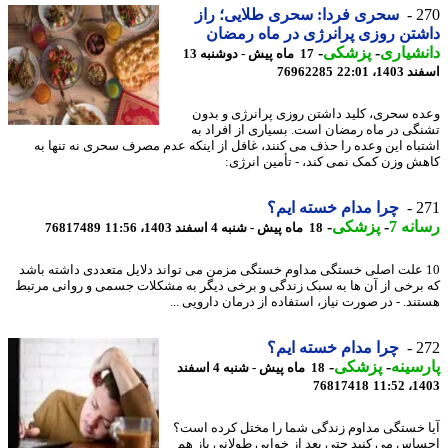
2
سحری فردا: سحری طلایی؛ راز
تن روزی پرانرژی در ماه رمضان
شیاری
-
پزشکی
-
17 ماه پیش - دوشنبه 13
14، 22:01
76962285
ه سحری، کلید داشتن روزی پرانرژی و بدون
گی در ماه رمضان است. بسیاری از افراد به
باه این وعده را حذف می کنند، غافل از اینکه عدم مصرف سحری نه تنها به
ش وزن کمک نمی کند، - تأمین انرژی:
2
چرا مدام خسته ایم؟
نه 7
-
پزشکی
-
18 ماه پیش - شنبه 4 اسفند 1403، 11:56
76817489
1 علت اصلی خستگی مداوم خستگی مزمن می تواند دلایل متعددی داشته باشد
برخی از آن ها به سبک زندگی و برخی دیگر به مشکلات جسمی و روانی مرتبط
ند. - در صورت نیاز، استفاده از درمان دارویی ...
2
چرا مدام خسته ایم؟
سینه
-
پزشکی
-
18 ماه پیش - شنبه 4 اسفند
76817418
1403
 خستگی مداوم زندگی شما را مختل کرده است؟
اس می کنید حتی بعد از خوابی طولانی باز هم