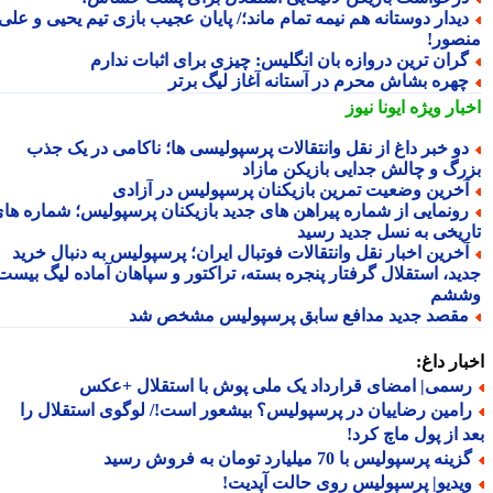
یدار دوستانه هم نیمه تمام ماند؛/ پایان عجیب بازی تیم یحیی و علی
صور!
ران ترین دروازه بان انگلیس: چیزی برای اثبات ندارم
هره بشاش محرم در آستانه آغاز لیگ برتر
بار ویژه
ایونا نیوز
و خبر داغ از نقل وانتقالات پرسپولیسی ها؛ ناکامی در یک جذب
رگ و چالش جدایی بازیکن مازاد
خرین وضعیت تمرین بازیکنان پرسپولیس در آزادی
ونمایی از شماره پیراهن های جدید بازیکنان پرسپولیس؛ شماره های
ریخی به نسل جدید رسید
خرین اخبار نقل وانتقالات فوتبال ایران؛ پرسپولیس به دنبال خرید
ید، استقلال گرفتار پنجره بسته، تراکتور و سپاهان آماده لیگ بیست
شم
قصد جدید مدافع سابق پرسپولیس مشخص شد
ار داغ:
سمی| امضای قرارداد یک ملی پوش با استقلال +عکس
امین رضاییان در پرسپولیس؟ بیشعور است!/ لوگوی استقلال را
 از پول ماچ کرد!
ینه پرسپولیس با 70 میلیارد تومان به فروش رسید
یدیو| پرسپولیس روی حالت آپدیت!