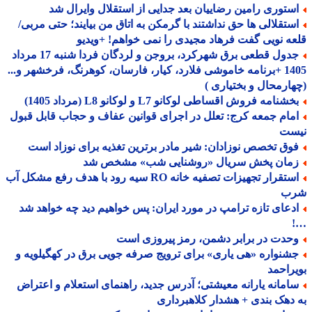
ستوری رامین رضاییان بعد جدایی از استقلال وایرال شد
ستقلالی ها حق نداشتند با گرمکن به اتاق من بیایند؛ حتی مربی/
ه نویی گفت فرهاد مجیدی را نمی خواهم! +ویدیو
جدول قطعی برق شهرکرد، بروجن و لردگان فردا شنبه 17 مرداد
1405 +برنامه خاموشی فلارد، کیار، فارسان، کوهرنگ، فرخشهر و...
ارمحال و بختیاری )
شنامه فروش اقساطی لوکانو L7 و لوکانو L8 (مرداد 1405)
مام جمعه کرج: تعلل در اجرای قوانین عفاف و حجاب قابل قبول
ست
وق تخصص نوزادان: شیر مادر برترین تغذیه برای نوزاد است
مان پخش سریال «روشنایی شب» مشخص شد
استقرار تجهیزات تصفیه خانه RO سیه رود با هدف رفع مشکل آب
ب
دعای تازه ترامپ در مورد ایران: پس خواهیم دید چه خواهد شد
حدت در برابر دشمن، رمز پیروزی است
شنواره «هی یاری» برای ترویج صرفه جویی برق در کهگیلویه و
راحمد
امانه یارانه معیشتی؛ آدرس جدید، راهنمای استعلام و اعتراض
دهک بندی + هشدار کلاهبرداری