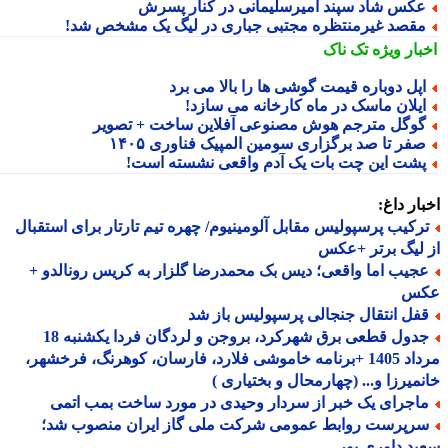
کس شاد سپند امیرسلیمانی در کنار پسرش
قصد غیرمنتظره مجتبی جباری در لیگ یک مشخص شد!
بار ویژه
تک ناک
پل دوباره قیمت گوشی ها را بالا می برد
یلان ماسک در ماه کارخانه می سازد!
وگل مترجم هوش مصنوعی آفلاین ساخت + تصویر
فر تا صد برگزاری سومین المپیک فناوری ۱۴۰۵
شت این چت بات یک آدم واقعی نشسته است!
ار داغ:
رکیب پرسپولیس مقابل آلومینیوم/ چهره تیم تارتار برای استقبال
لیگ برتر +عکس
جیب اما واقعی؛ دیس بک محمدرضا گلزار به کریس رونالدو +
س
فل انتقال جنجالی پرسپولیس باز شد
جدول قطعی برق شهرکرد، بروجن و لردگان فردا یکشنبه 18
مرداد 1405 +برنامه خاموشی فلارد، فارسان، کوهرنگ، فرخشهر،
میرزا و... (چهارمحال و بختیاری )
اجرای یک خبر از سردار وحیدی در مورد ساخت بمب اتمی
رپرست روابط عمومی شرکت ملی گاز ایران منصوب شد؛
د داوری پور