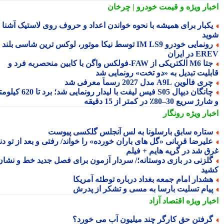
بار ویژه
و قیمت خودرو | چرخان
کبار برای همیشه با نحوه خواندن اعداد و حروف روی لاستیک آشنا
ید
رونمایی خودرو IM LS9 توسط نیکا موتور، لوکس ترین شاسی بلند
 در ایران
جتا M6 الکتریکی از FAW‑فولکس واگن با کابین منحصربه فرد و
بلیت تبدیل به «دو تخت» رونمایی شد
ری فالوین A9L مدل 2027 رسماً معرفی شد
چانگان دیپال S05 فیس لیفت با لیدار رونمایی شد؛ برد تا 620 کیلومتر
 سریع 30–80٪ در کمتر از 15 دقیقه
بار ویژه
رونگار
تاره سابق بارسلونا به لس آنجلس گلکسی پیوست
لیرضا قربانی «گل های باران خورده» را خواند/ رفتی و بعد از تو دنیا
ق شد در گریه هایم + فیلم
لزنی در بازی دوستانه؛/ سردار آزمون برای فصل جدید خط و نشان
ید
شدار امام جمعه بغداد درباره توطئه آمریکا
یام تسلیت بارسا به مسی و تشکر از پدرش
بار ویژه
اقتصاد آزاد
رفتن حق کارگر چند میلیون آب می خورد؟