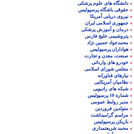
انشگاه های علوم پزشکی
قوقی باشگاه پرسپولیس
یروی دریایی آمریکا
مهوری اسلامی ایران
رمان و آموزش پزشکی
تروشیمی خلیج فارس
حمدجواد حسین نژاد
واداران پرسپولیس
نعت، معدن و تجارت
ودرو های وارداتی
جلس شورای اسلامی
یازهای فناورانه
ظامیان آمریکایی
بکه های رادیویی
اره 10 پرسپولیس
دیر روابط عمومی
تولدین فروردین
راسم گرامیداشت
ازیکن پرسپولیس
حمد شریعتمداری