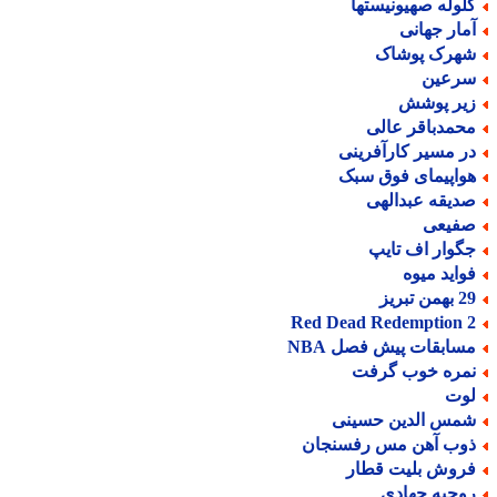
لوله صهیونیستها
مار جهانی
هرک پوشاک
رعین
یر پوشش
حمدباقر عالی
ر مسیر کارآفرینی
واپیمای فوق سبک
دیقه عبدالهی
فیعی
گوار اف تایپ
واید میوه
من تبریز
Red Dead Redemption 
سابقات پیش فصل NBA
مره خوب گرفت
وت
مس الدین حسینی
وب آهن مس رفسنجان
روش بلیت قطار
وحیه جهادی