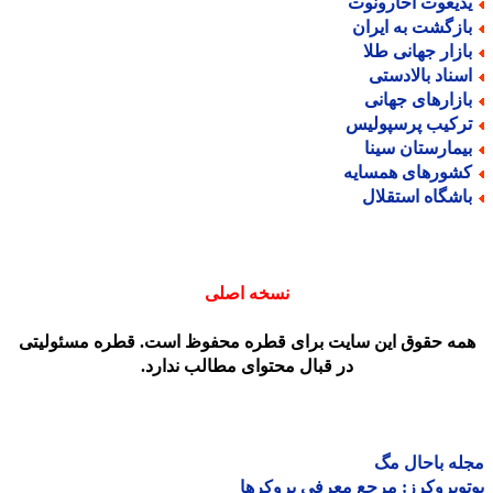
دیعوت آحارونوت
ازگشت به ایران
ازار جهانی طلا
سناد بالادستی
ازارهای جهانی
رکیب پرسپولیس
یمارستان سینا
شورهای همسایه
اشگاه استقلال
نسخه اصلی
مه حقوق این سایت برای قطره محفوظ است. قطره مسئولیتی
در قبال محتوای مطالب ندارد.
ه باحال مگ
وبروکرز: مرجع معرفی بروکرها