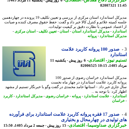
6 روز پیش - یکشنبه 11 مرداد 1405،
82007321
11
مدیرکل استاندارد استان مرکزی از بررسی و تعیین تکلیف 19 پرونده در چهاردهمین
ه کمیته علائم و کنترل کالا خبر داد و گفت: حفظ حقوق مصرف کننده و صیانت
اعتماد عمومی با نظارت دقیق بر کیفیت تولیدات،
اندارد
-
مدیرکل استاندارد استان
-
استان
-
تعیین تکلیف
-
استان مرکزی
-
رکل استاندارد
-
پروانه
صدور 100 پروانه کاربرد علامت
اندارد
یم نیوز
-
اقتصادی
-
6 روز پیش - یکشنبه 11
1، 10:15
82006525
مدیرکل استاندارد خراسان رضوی از صدور 100
انه کاربرد علامت استاندارد در چهار ماه نخست
 جاری خبر داد. - استانها حامد محمدی در گفت وگو با خبرنگار تسنیم از مشهد
ر کرد: با توجه به ...
اندارد
-
علامت استاندارد
-
پروانه
-
خراسان رضوی
-
مدیرکل استاندارد
-
کاربرد
اسان
صدور 17 فقره پروانه کاربرد علامت استاندارد برای فرآورده
 تولیدی در چهارمحال و بختیاری
رگزاری صداوسیما
-
اقتصادی
-
15 روز پیش - جمعه 2 مرداد 1405، 15:50