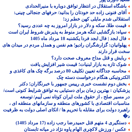
اشگاه استقلال در انتظار توافق دوباره با منیرالحدادی
قای فنونی زاده حد خودتان را بدانید/ حرفهای جنجالی چینی:
قلالی شدم مایلی کهن خطم زد!
یمت طلا، سکه و دلار در بازار امروز به چه عددی رسید؟
پاه: بازگشایی تنگه هرمز منوط به پذیرش شروط ایران است
ل ابجد | فال ابجد فردا یکشنبه 18 مرداد ماه 1405
هلوانیان: گزارشگران رادیو؛ هم نفس و همدل مردم در میدان های
 قرار دارند
بایش و قتل مداح معروف صحت دارد؟
وک تازه به بازار لبنیات؛ قیمت شیر افزایش یافت
محاسبه جداگانه تعیین تکلیف 80 درصد برگه چک های کاغذی و
ترونیکی هنگام درخواست دسته چک
خش دوم نشست خبری رییس جمهور با خبرنگاران؛ دکتر
کیان : بهترین زمان برای دستیابی به توافق شرایط کنونی است/
مسیر صلح ، از حقوق ملت ایران کوتاه نمی آییم/ توسعه
سبات اقتصادی با کشورهای منطقه و سازمانهای منطقه ای ،
برد دولت برای مقابله با تحریم ها / اتکای اصلی دولت به ظرفیت
یری 4 متهم قتل حمیدرضا رجب زاده (17 مرداد 1405)
کس / ورزش لاکچری الهام پاوه نژاد در میانه تابستان