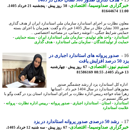
رگزاری صداوسیما
-
اقتصادی
-
58 روز پیش - پنجشنبه 21 خرداد 1405،
81644674
11
ون نظارت بر اجرای استاندارد سازمان ملی استاندارد ایران از هدف گذاری
صدور 300 نشان حلال در سال 1405 خبر داد و گفت: همزمان با اجرای بسته
یتی شرایط جنگی، - انوشه رحمانی، در مصاحبه اختصاصی ...
اندارد
-
واحد های تولیدی
-
سازمان ملی استاندارد ایران
-
بسته حمایتی
-
یت از تولیدکنندگان
-
سازمان ملی استاندارد
-
هدف گذاری
صدور پروانه های استاندارد اجباری در
یش یافت
یم نیوز
-
اقتصادی
-
67 روز پیش - چهارشنبه
81586169
ره کل استاندارد یزد از رشد چشمگیر صدور
مجوزهای استاندارد در سال 1404 خبر داد. - استانها
ا شاه خواجه رییس اداره نظارت بر اجرای استاندارد استان یزد در گفت وگو با
گار تسنیم در ...
اندارد
-
استان
-
استاندارد اجباری
-
صدور پروانه
-
رییس اداره نظارت
-
پروانه
-
مت استاندارد
رشد 50 درصدی صدور پروانه استاندارد در یزد
رگزاری صداوسیما
-
اقتصادی
-
67 روز پیش - سه شنبه 12 خرداد 1405،