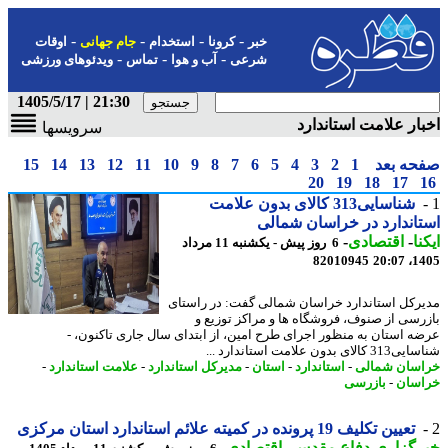
-
-
-
-
خبر
کرونا
استخدام
جام جهانی
اوقات
-
-
-
شرعی
آب و هوا
تماس
ویدئوهای ورزشی
21:30 | 1405/5/17
ار علامت استاندارد
سرویسها
حه بعد
1
2
3
4
5
6
7
8
9
10
11
12
13
14
15
20
19
18
17
شناسایی313 کالای بدون علامت
اندارد در خراسان شمالی
نا
-
اقتصادی
-
6 روز پیش - یکشنبه 11 مرداد
82010945
1405
رکل استاندارد خراسان شمالی گفت: در راستای
رسی از صنوف، فروشگاه ها و مراکز توزیع و
ه استان به منظور اجرای طرح امین، از ابتدای سال جاری تاکنون، -
ای بدون علامت استاندارد ...
سان شمالی
-
استاندارد
-
استان
-
مدیرکل استاندارد
-
علامت استاندارد
-
سان
-
بازرسی
تعیین تکلیف 19 پرونده در کمیته علائم استاندارد استان مرکزی
رگزاری دفاع مقدس
-
اقتصادی
-