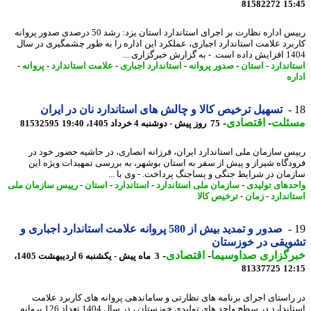
81582272
15
رییس اداره نظارت بر اجرای استاندارد استان یزد: رشد 50 درصدی صدور پروانه
برد علامت استاندارد اجباری، عملکرد این اداره را به طور چشمگیری در سال
 گزارش خبرگزاری ...
اندارد
-
استان
-
صدور پروانه
-
استاندارد اجباری
-
علامت استاندارد
-
پروانه
-
ره
تسهیل ترخیص کالا و چالش های استاندارد نان در ایران
ئلت
-
اقتصادی
-
75 روز پیش - دوشنبه 4 خرداد 1405، 19:40
81532595
س سازمان ملی استاندارد ایران، فرزانه انصاری، در حاشیه حضور خود در
دگاه شیراز و پیش از سفر به استان بوشهر، به بررسی تمهیدات ویژه این
مان در شرایط جنگی و پساجنگ پرداخت. - وی با ...
دهای تولیدی
-
سازمان ملی استاندارد
-
استاندارد
-
استان
-
رییس سازمان ملی
اندارد
-
زمان
-
ترخیص کالا
صدور و تمدید بیش از 580 پروانه علامت استاندارد اجباری و
یقی در خوزستان
رگزاری صداوسیما
-
اقتصادی
-
3 ماه پیش - یکشنبه 6 اردیبهشت 1405،
81337725
12
راستای اجرای برنامه های نظارتی و ساماندهی پروانه های کاربرد علامت
استاندارد در سطح واحد های تولیدی خوزستان ، در سال 1404 تعداد 126 پروانه