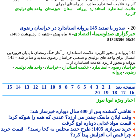
برد علامت استاندارد صادر، - در راستای اجرای ...
مت استاندارد
-
استاندارد
-
پروانه
-
استان
-
خوزستان
-
واحد های تولیدی
-
برد
صدور یا تمدید 145 پروانه استاندارد در خراسان رضوی
رگزاری صداوسیما
-
اقتصادی
-
4 ماه پیش - شنبه 5 اردیبهشت 1405،
81328396
08
145 پروانه و مجوز کاربرد علامت استاندارد از آغاز جنگ رمضان تا پایان فروردین
امسال برای واحد های تولیدی و صنعتی خراسان رضوی تمدید و صادر شد. - 145
نه و مجوز کاربرد علامت استاندارد از ...
سان رضوی
-
استاندارد
-
علامت استاندارد
-
خراسان
-
واحد های تولیدی
-
وی
-
پروانه
حه بعد
1
2
3
4
5
6
7
8
9
10
11
12
13
14
15
20
19
18
17
بار ویژه
ایونا نیوز
قاشی گمشده پس از 400 سال دوباره خبرساز شد!
قت ایلان ماسک چقدر می ارزد؟ عددی که همه را شوکه کرد!
یمت مواد غذایی دوباره اوج گرفت
ید سربازی 1405؛ طرح جدید مجلس به کجا رسید؟+ قیمت خرید
را قبض آب افزایش پیدا کرد؟