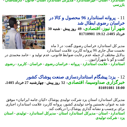
اندارد
-
استان
-
غیراستاندارد
-
مدیرکل استاندارد استان
-
قانون
-
کارشناسان
-
رسی
پروانه استاندارد 96 محصول و کالا در
اسان رضوی ابطال شد
 آرا نیوز
-
اقتصادی
-
49 روز پیش - شنبه 30
14، 19:12
81710901
مدیر کل استاندارد خراسان رضوی گفت: در 3 ماه
نخست سال جاری 96 پروانه کاربرد علامت استاندارد
ایل مختلف از جمله عدم رعایت ضوابط قانونی، عدم تولید و. - حامد محمدی در
و گو با شهرآرانیوز، ...
اندارد
-
علامت استاندارد
-
پروانه
-
خراسان رضوی
-
خراسان
-
کاربرد
-
رضوی
یزد؛ پیشگام استانداردسازی صنعت پوشاک کشور
رگزاری صداوسیما
-
اقتصادی
-
52 روز پیش - چهارشنبه 27 خرداد 1405،
81691081
18
رکل استاندارد استان یزد شرکت تولیدی پوشاک «کیان جامه ایرانیان» موفق
به عنوان نخستین واحد تولیدی کشور، پروانه کاربرد علامت استاندارد اجباری
ی برچسب و نشانه گذاری پوشاک را دریافت کند.
اندارد
-
استان
-
مدیرکل استاندارد استان
-
مدیرکل استاندارد
-
تولیدی
-
استان
-
شرکت تولیدی