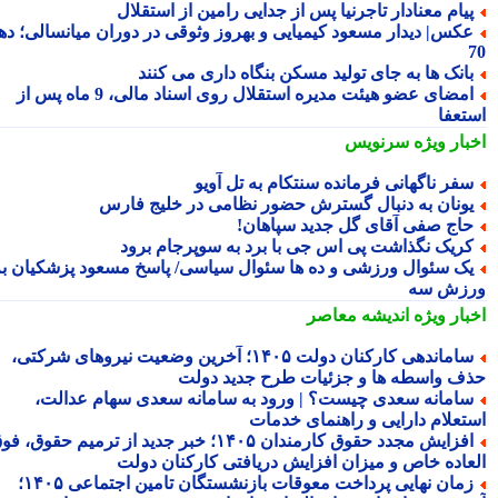
یام معنادار تاجرنیا پس از جدایی رامین از استقلال
کس| دیدار مسعود کیمیایی و بهروز وثوقی در دوران میانسالی؛ دهه
انک ها به جای تولید مسکن بنگاه داری می کنند
امضای عضو هیئت مدیره استقلال روی اسناد مالی، 9 ماه پس از
تعفا
بار ویژه
سرنویس
فر ناگهانی فرمانده سنتکام به تل آویو
ونان به دنبال گسترش حضور نظامی در خلیج فارس
اج صفی آقای گل جدید سپاهان!
ریک نگذاشت پی اس جی با برد به سوپرجام برود
ک سئوال ورزشی و ده ها سئوال سیاسی/ پاسخ مسعود پزشکیان به
زش سه
بار ویژه
اندیشه معاصر
ساماندهی کارکنان دولت ۱۴۰۵؛ آخرین وضعیت نیروهای شرکتی،
ف واسطه ها و جزئیات طرح جدید دولت
امانه سعدی چیست؟ | ورود به سامانه سعدی سهام عدالت،
تعلام دارایی و راهنمای خدمات
افزایش مجدد حقوق کارمندان ۱۴۰۵؛ خبر جدید از ترمیم حقوق، فوق
عاده خاص و میزان افزایش دریافتی کارکنان دولت
زمان نهایی پرداخت معوقات بازنشستگان تامین اجتماعی ۱۴۰۵؛