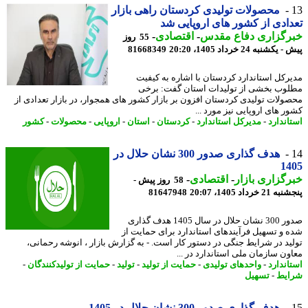
محصولات تولیدی کردستان راهی بازار
ادی از کشور های اروپایی شد
رگزاری دفاع مقدس
-
اقتصادی
-
55 روز
کشنبه 24 خرداد 1405، 20:20
81668349
رکل استاندارد کردستان با اشاره به کیفیت
وب بخشی از تولیدات استان گفت: برخی
ولات تولیدی کردستان افزون بر بازار کشور های همجوار، در بازار تعدادی از
ر های اروپایی نیز مورد ...
اندارد
-
مدیرکل استاندارد
-
کردستان
-
استان
-
اروپایی
-
محصولات
-
کشور
هدف گذاری صدور 300 نشان حلال در
14
گزاری بازار
-
اقتصادی
-
58 روز پیش -
 خرداد 1405، 20:07
81647948
صدور 300 نشان حلال در سال 1405 هدف گذاری
 و تسهیل فرآیندهای استاندارد برای حمایت از
ید در شرایط جنگی در دستور کار است. - به گزارش بازار ، انوشه رحمانی،
ون سازمان ملی استاندارد در ...
اندارد
-
واحدهای تولیدی
-
حمایت از تولید
-
تولید
-
حمایت از تولیدکنندگان
-
یط
-
تسهیل
هدف گذاری صدور 300 نشان حلال در 1405