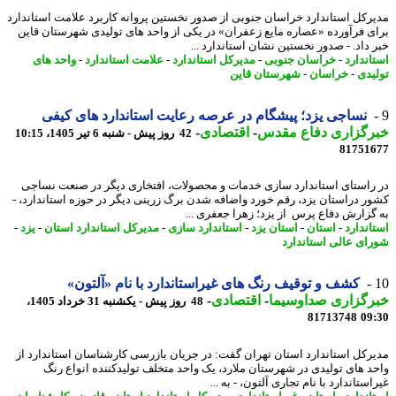
رکل استاندارد خراسان جنوبی از صدور نخستین پروانه کاربرد علامت استاندارد
ی فرآورده «عصاره مایع زعفران» در یکی از واحد های تولیدی شهرستان قاین
 داد. - صدور نخستین نشان استاندارد ...
اندارد
-
خراسان جنوبی
-
مدیرکل استاندارد
-
علامت استاندارد
-
واحد های
یدی
-
خراسان
-
شهرستان قاین
نساجی یزد؛ پیشگام در عرصه رعایت استاندارد های کیفی
رگزاری دفاع مقدس
-
اقتصادی
-
42 روز پیش - شنبه 6 تیر 1405، 10:15
81751
راستای استاندارد سازی خدمات و محصولات، افتخاری دیگر در صنعت نساجی
ر دراستان یزد، رقم خورد واضافه شدن برگ زرینی دیگر در حوزه استاندارد، -
گزارش دفاع پرس از یزد؛ زهرا جعفری ...
اندارد
-
استان
-
استان یزد
-
استاندارد سازی
-
مدیرکل استاندارد استان
-
یزد
-
ای عالی استاندارد
کشف و توقیف رنگ های غیراستاندارد با نام «آلتون»
رگزاری صداوسیما
-
اقتصادی
-
48 روز پیش - یکشنبه 31 خرداد 1405،
81713748
09
رکل استاندارد استان تهران گفت: در جریان بازرسی کارشناسان استاندارد از
د های تولیدی در شهرستان ملارد، یک واحد متخلف تولیدکننده انواع رنگ
ستاندارد با نام تجاری آلتون، - به ...