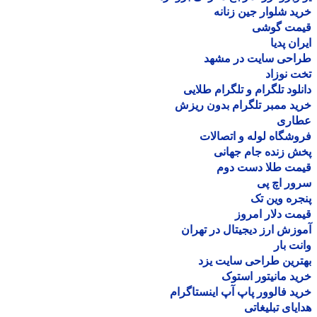
د شلوار جین زنانه
مت گوشی
ان پدیا
احی سایت در مشهد
 نوزاد
لود تلگرام و تلگرام طلایی
د ممبر تلگرام بدون ریزش
اری
شگاه لوله و اتصالات
 زنده جام جهانی
مت طلا دست دوم
ر اچ پی
ره وین تک
ت دلار امروز
زش ارز دیجیتال در تهران
ت بار
رین طراحی سایت یزد
د مانیتور استوک
د فالوور پاپ آپ اینستاگرام
یای تبلیغاتی