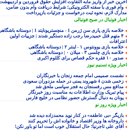
رین خبر از واریز مابه التفاوت افزایش حقوق فروردین و اردیبهشت
ام فوری با سفته الکترونیکی؛ شرایط دریافت وام بدون ضامن،
ارک لازم، نحوه ثبت درخواست و جزئیات بازپرداخت
بار فوتبال در صبح فوتبالی
لاصه بازی پاری سن ژرمن 1 - منچستریونایتد 1 | دوستانه باشگاهی
۴ متهم قتل حمیدرضا رجب زاده دستگیر شدند | جزییات اولین
ترافات
لاصه بازی یوونتوس ۱ - اینتر ۲ | دوستانه باشگاهی
لاصه بازی چلسی ۳ - میلان ۰ | دوستانه باشگاهی
ور ۱۰ فقره حکم قصاص برای کلثوم اکبری
بار ویژه
تسنیم نیوز
شست صمیمی امام جمعه زنجان با خبرنگاران
می شدن 4 شهروند یمنی در حمله مزدوران سعودی
دافع مس رفسنجان به فجر سپاسی ملحق شد
یام تبریک وزارت اطلاعات به مناسبت روز خبرنگار
ونان به دنبال گسترش حضور نظامی در خلیج فارس
بار ویژه
روز نو
ازیگر «بی عاطفه» در کنار نوید محمدزاده دیده شد
اروخانه ها وزیر اقتصاد و خانواده اش را تحریم کنند
قای علی تاجرنیا؛ حال استقلال خوب است اما تو باور نکن!