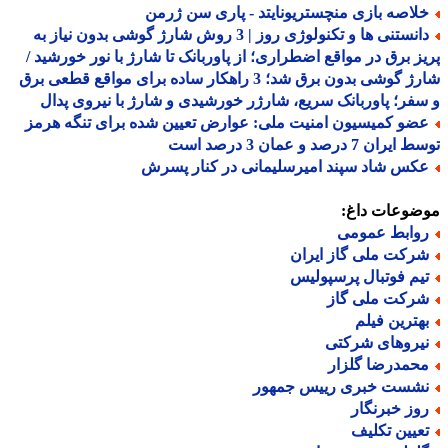
لاصه بازی منچستریونایتد - پاری سن ژرمن
دانستنی ها و تکنولوژی روز | 3 روش شارژ گوشی بدون نیاز به
ز برق در مواقع اضطراری؛ از پاوربانک تا شارژ با نور خورشید /
شارژ گوشی بدون برق شد؛ 3 راهکار ساده برای مواقع قطعی برق
فر؛ پاوربانک سریع، شارژر خورشیدی و شارژ با نیروی پدال
ضو کمیسیون امنیت ملی: عوارض تعیین شده برای تنگه هرمز
ران 7 درصد و عمان 3 درصد است
کس شاد سپند امیرسلیمانی در کنار پسرش
ضوعات داغ:
وابط عمومی
رکت ملی گاز ایران
یم فوتبال پرسپولیس
رکت ملی گاز
هترین فیلم
یروهای شرکتی
حمدرضا گلزار
شست خبری رییس جمهور
وز خبرنگار
عیین تکلیف