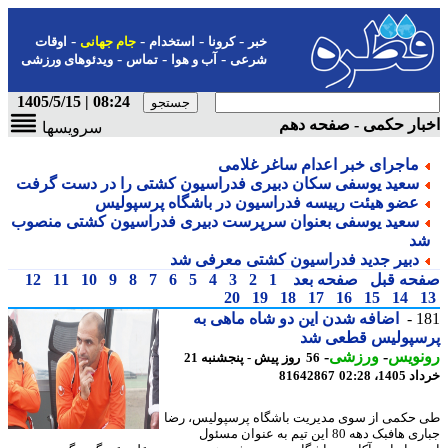
-
-
-
-
خبر
کرونا
استخدام
جام جهانی
اوقات
-
-
-
شرعی
آب و هوا
تماس
ویدئوهای ورزشی
08:24 | 1405/5/15
ار حکمی - صفحه دهم
سرویسها
ماجرای خبر اعدام ساغر غلامی
سعید یوسفی سکان دبیری فدراسیون کشتی را در دست گرفت
عضو هیئت رییسه فدراسیون در باشگاه پرسپولیس
سعید یوسفی بعنوان سرپرست دبیری فدراسیون کشتی منصوب
د
دبیر جدید فدراسیون کشتی معرفی شد
حه قبل
صفحه بعد
1
2
3
4
5
6
7
8
9
10
11
12
20
19
18
17
16
15
14
1
اضافه شدن این دو شاه ماهی به
سپولیس قطعی شد
نویس
-
ورزشی
-
56 روز پیش - پنجشنبه 21
14، 02:28
81642867
حکمی از سوی مدیریت باشگاه پرسپولیس، رضا
جباری هافبک دهه 80 این تیم به عنوان مسئول