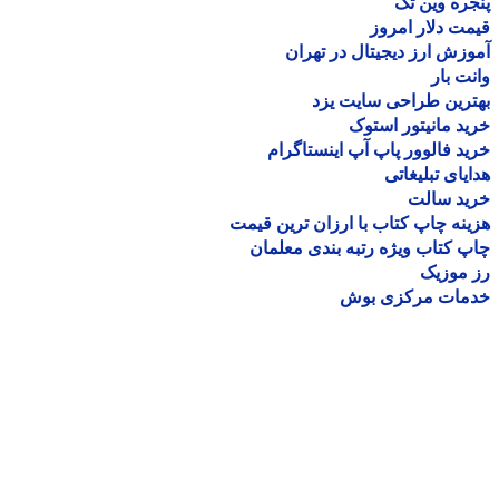
ره وین تک
ت دلار امروز
زش ارز دیجیتال در تهران
ت بار
رین طراحی سایت یزد
د مانیتور استوک
د فالوور پاپ آپ اینستاگرام
یای تبلیغاتی
ید سالت
نه چاپ کتاب با ارزان ترین قیمت
 کتاب ویژه رتبه بندی معلمان
موزیک
مات مرکزی بوش