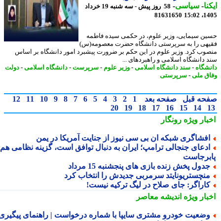
نا
-
سیاسی
-
58 روز پیش - سه شنبه 19 خرداد
81631650
1405
ن سیمایی، وزیر علوم، در حکمی سیده فاطمه
هی را به سرپرستی دانشگاه حضرت معصومه(س)
وب کرد. وزیر علوم در این حکم بر ضرورت پیشبرد امور دانشگاه بر اساس
 دانشگاه اسلامی و راهبردهای ...
شگاه
-
سند دانشگاه اسلامی
-
وزیر علوم
-
سرپرست
-
دانشگاه اسلامی
-
دولت
ق ملی
-
سرپرستی
حه قبل
صفحه بعد
1
2
3
4
5
6
7
8
9
10
11
12
20
19
18
17
16
15
14
بار ویژه
رونگار
فشاگری شبکه ان بی سی نیوز از جنایت آمریکا در یمن
دعای جنجالی ترامپ؛ ایران به دنبال توافق است، گزینه نظامی هم
برجاست
دول پخش زنده بازی های پنجشنبه 15 مرداد
نچستریونایتد سرمربی جدیدش را انتخاب کرد
اراگر: جای صلاح در لیگ ترکیه نیست!
بار ویژه
اندیشه معاصر
ضعیت خودرو مشتری سایپا با شماره درخواست | راهنمای پیگیری