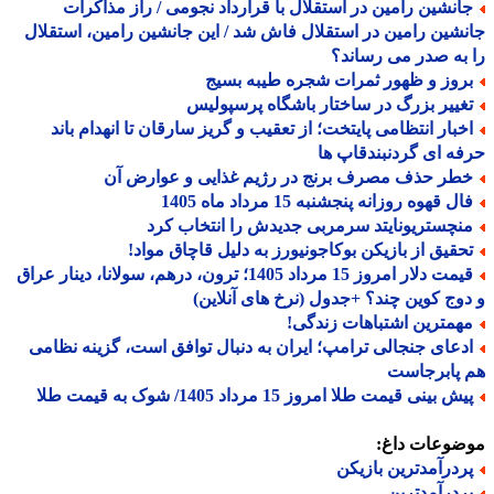
انشین رامین در استقلال با قرارداد نجومی / راز مذاکرات
شین رامین در استقلال فاش شد / این جانشین رامین، استقلال
به صدر می رساند؟
روز و ظهور ثمرات شجره طیبه بسیج
غییر بزرگ در ساختار باشگاه پرسپولیس
خبار انتظامی پایتخت؛ از تعقیب و گریز سارقان تا انهدام باند
ه ای گردنبندقاپ ها
طر حذف مصرف برنج در رژیم غذایی و عوارض آن
ل قهوه روزانه پنجشنبه 15 مرداد ماه 1405
نچستریونایتد سرمربی جدیدش را انتخاب کرد
حقیق از بازیکن بوکاجونیورز به دلیل قاچاق مواد!
قیمت دلار امروز 15 مرداد 1405؛ ترون، درهم، سولانا، دینار عراق
وج کوین چند؟ +جدول (نرخ های آنلاین)
همترین اشتباهات زندگی!
دعای جنجالی ترامپ؛ ایران به دنبال توافق است، گزینه نظامی
 پابرجاست
ش بینی قیمت طلا امروز 15 مرداد 1405/ شوک به قیمت طلا
ضوعات داغ:
ردرآمدترین بازیکن
ردرآمدترین