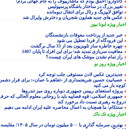
اناوارو: احمق بودم که ماشاریپوف را به جام جهانی بردم!
غییر بزرگ در ساختار باشگاه پرسپولیس
وافق لایپزیگ و رئال برای انتقال دیومانده
کس های جدید همایون شجریان و دخترش وایرال شد
بار ویژه
ایونا نیوز
بر جدید از پرداخت معوقات بازنشستگان
ین فرودگاه از فردا تعطیل می شود
هره خاطره ساز تلویزیون بعد از 33 سال برگشت
عافیت سربازی تمدید شد/ برای این افراد تا پایان 1407
از تمام نشدن موشک های ایران چیست؟
بار ویژه
روز نو
دیدترین عکس لادن مستوفی جلب توجه کرد
صبانیت حسین شریعتمداری از «تفاهم با عمان»: برای فرار دشمن
چه باز می کنید
روژه استعفای رییس جمهوری دوباره روی میز تندروها
مهوری اسلامی: قوه قضاییه باید با روحانی معلوم الحالی که حرف
وغ به رهبری نسبت داد برخورد کند
نتکام: ما همچنان به اعمال محاصره علیه ایران ادامه می دهیم
بار ویژه
تک ناک
بهترین سرمایه گذاری با ۵۰۰ میلیون تومان در سال ۱۴۰۵؛ مقایسه