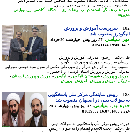
عدادیابی آکادمی باشگاه منصوب شد. همچنین حمید علی عسگر دیگر
کسوت سرخ پوشان نیز. - طی حکمی از سوی ...
د علی عسگر
-
استعدادیابی
-
رضا جباری
-
باشگاه
-
آکادمی
-
پرسپولیس
-
ریت
1
سرپرست آموزش و پرورش
گودرز منصوب شد
ر
-
سیاسی
-
57 روز پیش - چهارشنبه 20 خرداد
81641144
1405
حکمی از سوی مدیرکل آموزش و پرورش
تان سرپرست آموزش و پرورش الیگودرز
وب شد. - به گزارش خبرگزاری مهر، طی حکمی از سوی سید عیسی سهرابی،
رکل آموزش و پرورش استان لرستان و با حضور ...
زش و پرورش
-
شهرستان الیگودرز
-
الیگودرز
-
آموزش و پرورش لرستان
-
رکل آموزش و پرورش
-
آموزش
-
پرورش
1
رییس نمایندگی مرکز ملی پاسخگویی
سؤالات دینی در اصفهان منصوب شد
ه نیوز
-
سیاسی
-
57 روز پیش - چهارشنبه 20
14، 16:07
81639802
ه/ رییس مرکز ملّی پاسخگویی به سؤالات دینی
حکمی حجت الاسلام اهتمام را به عنوان «رییس