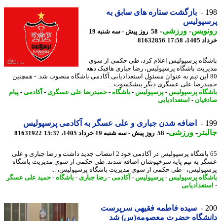
1
بازگشت ستاره های سابق به
سپولیس
نویس
-
ورزشی
-
58 روز پیش - سه شنبه 19
14، 17:58
81632856
گاه پرسپولیس اعلام کرد، طی حکمی از سوی
ریت باشگاه پرسپولیس، رضا جباری هافبک دهه
8 این تیم به عنوان مسئول استعدادیابی آکادمی باشگاه منصوب شد. - همچنین
درضا علی عسگری دیگر پیشکسوت ...
گاه پرسپولیس
-
پرسپولیس
-
باشگاه
-
حمیدرضا علی عسگری
-
آکادمی
-
پیام
قیان
-
استعدادیابی
1
اضافه شدن جباری و علی عسگر به آکادمی پرسپولیس
بتر
-
ورزشی
-
58 روز پیش - سه شنبه 19 خرداد 1405، 15:37
81631922
65 باشگاه پرسپولیس در آکادمی خود 2 انتصاب جدید داشت و رضا جباری و علی
ر به تیم پایه سرخپوشان اضافه شدند. طی حکمی از سوی مدیریت باشگاه
پولیس، - طی حکمی از سوی مدیریت باشگاه پرسپولیس، ...
گاه پرسپولیس
-
پرسپولیس
-
آکادمی
-
رضا جباری
-
باشگاه
-
حمید علی عسگر
تعدادیابی
2
سیده فاطمه فقیهی سرپرست
نشگاه حضرت معصومه(س) شد