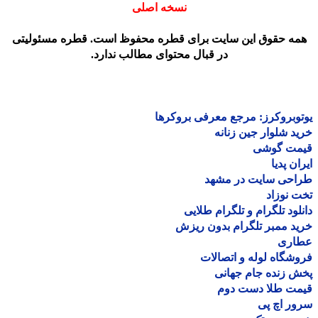
نسخه اصلی
مه حقوق این سایت برای قطره محفوظ است. قطره مسئولیتی
در قبال محتوای مطالب ندارد.
وبروکرز: مرجع معرفی بروکرها
د شلوار جین زنانه
مت گوشی
ان پدیا
احی سایت در مشهد
 نوزاد
لود تلگرام و تلگرام طلایی
د ممبر تلگرام بدون ریزش
اری
شگاه لوله و اتصالات
 زنده جام جهانی
مت طلا دست دوم
ر اچ پی