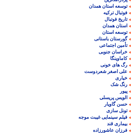
وسعه استان همدان
وتبال ترکیه
اریخ فوتبال
ستان همدان
وسعه استان
ورستان باستانی
أمین اجتماعی
راسان جنوبی
اماوینگا
گ های خونی
لی اصغر شعردوست
یاری
نگ شک
یور
لویس پریسلی
سن گاویار
ونل سازی
یلم سینمایی غیبت موجه
یماری قند
رزان عاشورزاده