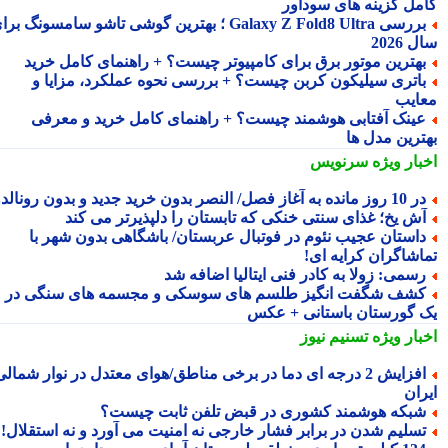
مل گزینه های سودآور
بررسی Galaxy Z Fold8 Ultra ؛ بهترین گوشی تاشو سامسونگ برای
2026
هترین موتور برق برای کامپیوتر چیست؟ + راهنمای کامل خرید
اتری سیلیکون کربن چیست؟ + بررسی نحوه عملکرد، مزایا و
ایب
ینک آفتابی هوشمند چیست؟ + راهنمای کامل خرید و معرفی
ترین مدل ها
بار ویژه
سرنویس
وز مانده به آغاز فصل/ النصر بدون خرید جدید و بدون رونالدو!
ش یخ؛ غذای سنتی خنکی که تابستان را دلپذیرتر می کند
استان عجیب نئوم در فوتبال عربستان/ باشگاهی بدون شهر با
اشاگران کرایه ای!
سمی: زولا به کادر فنی ایتالیا اضافه شد
شف شگفت انگیز طلسم های سوسکی و مجسمه های سنگی در
 گورستان باستانی + عکس
بار ویژه
تسنیم نیوز
افزایش 2 درجه ای دما در برخی مناطق/هوای معتدل در نوار شمالی
ران
بکه هوشمند کشوری در قبض تلفن ثابت چیست؟
سلیم شدن در برابر فشار خارجی نه امنیت می آورد و نه استقلال!