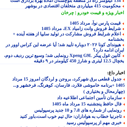
یلومتر راه در منطقه بلوچستان آماده بهره برداری است
کومیت 415 میلیاردی متخلفان اقتصادی در بوشهر
بار ویژه
و قیمت خودرو | چرخان
یمت پارس نوآ، مرداد 1405
رایط فروش وانت زامیاد EX، مرداد 1405
علام شرایط فروش مشارکت در تولید سایپا از هفته آینده +
شنامه
هیوندای کونا ۲۰۲۶ دوباره تأیید شد؛ آیا عرضه این کراس اوور در
ان ادامه دارد؟
کابین غول پیکر Xpeng G9L رونمایی شد؛ وسیع ترین ردیف دوم،
ری و شارژ 450 کیلومتر در ۹ دقیقه
ار داغ:
جدول قطعی برق شهرکرد، بروجن و لردگان امروز 15 مرداد
1405 +برنامه خاموشی فلارد، فارسان، کوهرنگ، فرخشهر و...
ارمحال و بختیاری )
ازمان تأمین اجتماعی اطلاعیه داد
ل حافظ پنجشنبه 15 مرداد ماه 1405
نمایی از شماره های 7،8 و 10 جدید پرسپولیس
اجرنیا خطاب به هواداران: حال تیم خوب است،باور کنید
بری مهم از پرسپولیس رسید