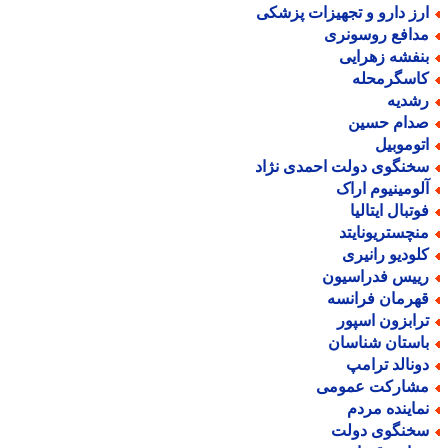
رز دارو و تجهیزات پزشکی
دافع روسونری
نفشه زهرایی
اسگرمحله
شدیه
دام حسین
توموبیل
خنگوی دولت احمدی نژاد
لومینیوم اراک
وتبال ایتالیا
نچستریونایتد
لودیو رانیری
ییس فدراسیون
هرمان فرانسه
رابزون اسپور
استان شناسان
ونالد ترامپ
شارکت عمومی
ماینده مردم
خنگوی دولت