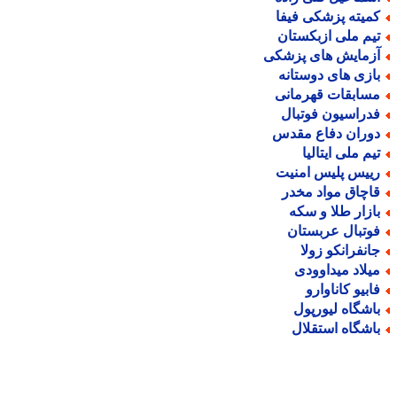
میته پزشکی فیفا
یم ملی ازبکستان
زمایش های پزشکی
ازی های دوستانه
سابقات قهرمانی
دراسیون فوتبال
وران دفاع مقدس
یم ملی ایتالیا
ییس پلیس امنیت
اچاق مواد مخدر
ازار طلا و سکه
وتبال عربستان
انفرانکو زولا
یلاد میداوودی
ابیو کاناوارو
اشگاه لیورپول
اشگاه استقلال