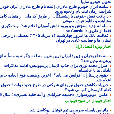
ویل خودرو سایپا
ایت ایران خودرو طرح مادران | ثبت نام طرح مادران ایران خودرو،
ایط، زمان ثبت نام و نحوه ورود
ریافت فیش حقوقی بازنشستگان از طریق کد ملی | راهنمای کامل
اهده و دانلود فیش حقوقی
امانه جدید سنجش بدو ورود دانش آموزان اعلام شد؛ نوبت گیری
از طریق sirat۲.medu.ir
فعالیت بانک ها امروز چهارشنبه ۱۴ مرداد ۱۴۰۵؛ تعطیلی در برخی
تان ها و فعالیت عادی در تهران
بار ویژه
اقتصاد آزاد
ه ضلع بحران بنزین ؛ ارزان ترین بنزین منطقه چگونه به مسأله ای
هزینه تبدیل شد؟
صرار محمد نوری برای جذب کاپیتان پرسپولیس/ ادامه مذاکرات
دانی ها با عالیشاه
قوق پرستاران افزایش می یابد؟ | آخرین وضعیت فوق العاده خاص
لام شد
زییات کاهش حقوق نیروهای شرکتی در طرح جدید دولت / حقوق
ام کارمندان کم می شود؟
کس| موتورسواری «حمیده خیرآبادی و آتنه فقیه نصیری» ؛ سال 70
بار فوتبال در صبح فوتبالی
اتیاس یایسله سرمربی تیم فوتبال نیوکاسل شد