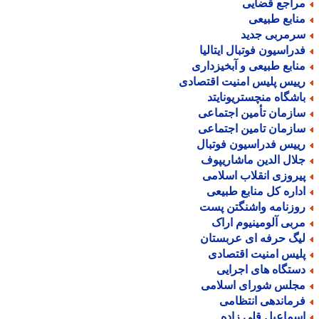
راجع قضایی
نابع طبیعی
رمربی جدید
دراسیون فوتبال ایتالیا
نابع طبیعی و آبخیزداری
ییس پلیس امنیت اقتصادی
اشگاه منچستریونایتد
ازمان تأمین اجتماعی
ازمان تامین اجتماعی
ییس فدراسیون فوتبال
لال الدین ماشاریپوف
یروزی انقلاب اسلامی
داره کل منابع طبیعی
وزنامه واشنگتن پست
ربی آلومینیوم اراک
یگ حرفه ای عربستان
لیس امنیت اقتصادی
ستگاه های اجرایی
جلس شورای اسلامی
رماندهی انتظامی
سماعیل قلی زاده