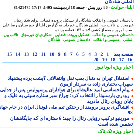
للی شادگان
ا
-
حوادث
-
90 روز پیش - جمعه 18 اردیبهشت 1405، 17:17
81421475
ستان عمومی و انقلاب شادگان از تشکیل پرونده قضایی برای شکارچیان
مجاز در تالاب بین المللی شادگان خبرداد. به گزارش ایلنا از خوزستان، رضا علی
مروز جمعه از کشف لاشه 165 قطعه پرنده ...
ستان عمومی و انقلاب
-
تشکیل پرونده قضایی
-
شکارچیان غیرمجاز
-
تالاب بین
للی
-
عمومی و انقلاب
-
دادستان عمومی
-
شادگان
حه بعد
1
2
3
4
5
6
7
8
9
10
11
12
13
14
15
20
19
18
17
بار ویژه
ایونا نیوز
ستقلال تهران به دنبال بمب نقل وانتقالاتی ؟پشت پرده پیشنهاد
راب بختیاری زاده به سردار آزمون
یام احساسی امید عالیشاه برای هواداران پرسپولیس پس از جدایی
ودری بارسلونا را انتخاب کرد؛ چراغ سبز ستاره سیتی به فلیک و
یان رویای رئال مادرید
فشاگری پرویز برومند از رختکن تیم ملی فوتبال ایران در جام جهانی
مورینیو ترکیب رؤیایی رئال را چید؛ 6 ستاره ای که جایگاهشان
مین شده است
بار ویژه
تک ناک