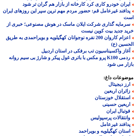
یران خودرو کاری کرد کارخانه از بازار هم گران تر شود
دافند غیرعامل قم: حضور مردم مهم ترین سپر این روزهای ایران
ت
رمایه گذاری شرکت ایلان ماسک در هوش مصنوعی؛ خبری از
د جدید بیت کوین نیست
اعزام کاروان 200 نفره نوجوانان کهگیلویه و بویراحمدی به طریق
سین (ع)
غاز واکسیناسیون تب برفکی در استان اردبیل
ردمی K100 پرو مکس با باتری غول پیکر و شارژ بی سیم روانه
ار می شود
ضوعات داغ:
رز دیجیتال
ائران اربعین
ستقلال خوزستان
ربعین حسینی
وتبال ایران
انتقالات پرسپولیس
دافند غیرعامل
ستان کهگیلویه و بویراحمد