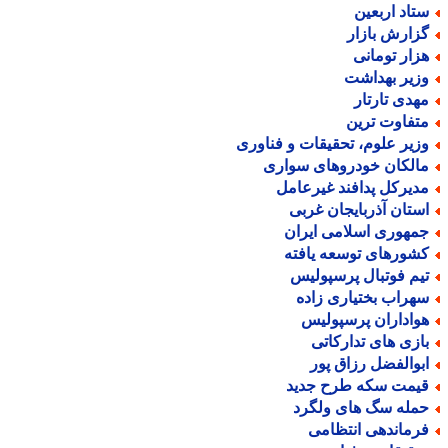
تاد اربعین
زارش بازار
زار تومانی
زیر بهداشت
هدی تارتار
تفاوت ترین
زیر علوم، تحقیقات و فناوری
الکان خودروهای سواری
دیرکل پدافند غیرعامل
ستان آذربایجان غربی
مهوری اسلامی ایران
شورهای توسعه یافته
یم فوتبال پرسپولیس
هراب بختیاری زاده
واداران پرسپولیس
ازی های تدارکاتی
بوالفضل رزاق پور
یمت سکه طرح جدید
مله سگ های ولگرد
رماندهی انتظامی