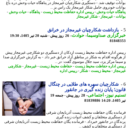
نات توقیف شد. - دستگیری شکارچیان غیرمجاز در پناهگاه حیات وحش دره باغ
نات خودروی حامل شکار غیرمجاز یک راس بز ...
هگاه حیات وحش
-
رییس اداره حفاظت محیط زیست
-
پناهگاه
-
حیات وحش
-
نات
-
غیرمجاز
-
شکار غیرمجاز
بازداشت شکارچیان غیرمجاز در خرانق
رگزاری صداوسیما
-
حوادث
-
26 روز پیش - شنبه 20 تیر 1405، 19:30
81848
س اداره حفاظت محیط زیست اردکان از دستگیری دو شکارچی غیرمجاز پیش
هرگونه اقدام به شکار در مناطق آزاد خرانق خبر داد. - به گزارش خبرگزاری صدا
یما مرکز یزد، سید جلال موسوی گفت: در ...
س اداره حفاظت محیط زیست
-
حفاظت محیط زیست
-
غیرمجاز
-
شکارچی
مجاز
-
محیط زیست
-
شکار
-
رییس اداره
شکارچیان سهره های طلایی در چنگال
ون؛ پایان زنده گیری در جانقور
یم نیوز
-
اجتماعی
-
28 روز پیش - جمعه 19
1
81839886
انده یگان حفاظت محیط زیست آذربایجان شرقی
دستگیری متخلفان و کشف ادوات زنده گیری
دگان در جانقور خبرداد. - فرمانده یگان حفاظت محیط زیست آذربایجان شرقی
دستگیری متخلفان و کشف ...