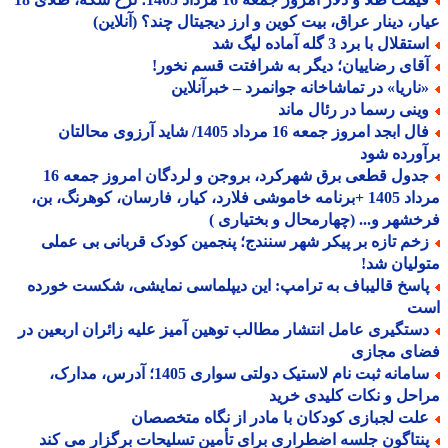
ر، دینار عراق، بیت کوین و ارز دیجیتال چند؟ (آنلاین)
تقلال با برد 3 گله آماده لیگ شد
قای رضاییان؛ دیگر به شرافتت قسم نخور!
ناریا» در تماشاخانه جوانمرد – خبرآنلاین
ینی رسما در رئال ماند
فال ابجد امروز جمعه 16 مرداد 1405/ شاید آرزوی محالتان
ورده شود
جدول قطعی برق شهرکرد، بروجن و لردگان امروز جمعه 16
مرداد 1405 +برنامه خاموشی فلارد، کیار، فارسان، کوهرنگ، بن،
شهر و... (چهارمحال و بختیاری )
خم تازه بر پیکر شهر سنندج؛ پنجمین کودک قربانی بی عملی
لیان شد!
اسخ قالیباف به ترامپ: این دیپلماسی نمایشی، شکست خورده
ت
ستگیری عامل انتشار مطالب توهین آمیز علیه زائران اربعین در
ای مجازی
سامانه ثبت نام لاستیک دولتی سواری 1405؛ آدرس، مدارک،
حل و نکات کلیدی خرید
لت لجبازی کودکان با مادر از نگاه متخصصان
نتاگون جلسه اضطراری برای تأمین تسلیحات برگزار می کند