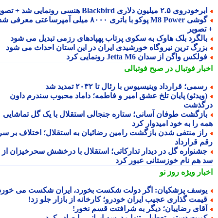
رخودروی ۲.۵ میلیون دلاری Blackbird هنسی رونمایی شد + تصویر
گوشی M8 Power پوکو با باتری ۸۰۰۰ میلی آمپرساعتی معرفی شد
تصویر
الگرد بلک هاوک به سکوی پرتاب پهپادهای رزمی تبدیل می شود
زرگ ترین نیروگاه خورشیدی ایران در این استان احداث می شود
ولکس واگن از سدان Jetta M6 رونمایی کرد
بار فوتبال در صبح فوتبالی
سمی؛ قرارداد وینیسیوس با رئال تا ۲۰۳۲ تمدید شد
ویدئو) پایان تلخ عشق امیر و فاطمه؛ داماد محبوب سندرم داون
گذشت
ازگشت طوفان آسانی؛ ستاره جنجالی استقلال با یک گل تماشایی
ه را به خود امیدوار کرد
از منتفی شدن بازگشت رامین رضائیان به استقلال؛ اختلاف بر سر
م قرارداد
شنواره گل در دیدار تدارکاتی؛ استقلال با درخشش سحرخیزان از
 هم نام خوزستانی عبور کرد
بار ویژه
روز نو
وسف پزشکیان: اگر دولت شکست بخورد، ایران شکست می خورد
یمت گذاری عجیب ایران خودرو؛ کارخانه از بازار جلو زد!
قای رضاییان؛ دیگر به شرافتت قسم نخور!
ویت دستور تعطیلی تنها مدرسه ایرانی را صادر کرد