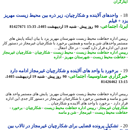
ارگران
واحدهای آلاینده و شکارچیان، زیر ذره بین محیط زیست مهریز
 + فیلم
ا
-
اجتماعی
-
90 روز پیش - شنبه 19 اردیبهشت 1405، 15:35
81427671
س اداره حفاظت محیط زیست شهرستان مهریز یزد با بیان اینکه پایش های
مر واحدهای شن و ماسه و همچنین برخورد با شکارچیان غیرمجاز در دستور کار
این اداره قرار دارد گفت: - در ﺣﺎل اﻧﺘﻘﺎل ...
س اداره حفاظت محیط زیست
-
محیط زیست
-
شکارچیان
-
شکارچیان غیرمجاز
اظت محیط زیست
-
شهرستان مهریز
-
اداره
برخورد با واحد های آلاینده و شکارچیان غیرمجاز ادامه دارد
رگزاری صداوسیما
-
اجتماعی
-
90 روز پیش - شنبه 19 اردیبهشت 1405،
81426462
13
س اداره حفاظت محیط زیست شهرستان مهریز: پایش های مستمر واحد های
و ماسه و همچنین برخورد با شکارچیان غیرمجاز در دستور کار جدی این اداره
 دارد. - برخورد با واحد های آلاینده و شکارچیان ...
رچیان غیرمجاز
-
رییس اداره حفاظت محیط زیست
-
شکارچیان
-
برخورد
-
ظت محیط زیست
-
غیرمجاز
-
شن و ماسه
تشکیل پرونده قضایی برای شکارچیان غیرمجاز در تالاب بین