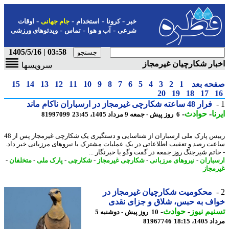
-
-
-
-
خبر
کرونا
استخدام
جام جهانی
اوقات
-
-
-
شرعی
آب و هوا
تماس
ویدئوهای ورزشی
03:58 | 1405/5/16
ار شکارچیان غیرمجاز
سرویسها
حه بعد
1
2
3
4
5
6
7
8
9
10
11
12
13
14
15
20
19
18
17
فرار 48 ساعته شکارچی غیرمجاز در ارسباران ناکام ماند
ا
-
حوادث
-
6 روز پیش - جمعه 9 مرداد 1405، 23:45
81997099
رییس پارک ملی ارسباران از شناسایی و دستگیری یک شکارچی غیرمجاز پس از 48
ت رصد و تعقیب اطلاعاتی در یک عملیات مشترک با نیروهای مرزبانی خبر داد.
اتم شیرجنگ روز جمعه در گفت وگو با خبرنگار ...
باران
-
نیروهای مرزبانی
-
شکارچی غیرمجاز
-
شکارچی
-
پارک ملی
-
متخلفان
-
مجاز
محکومیت شکارچیان غیرمجاز در
ف به حبس، شلاق و جزای نقدی
یم نیوز
-
حوادث
-
10 روز پیش - دوشنبه 5
1، 18:15
81967746