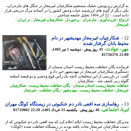
گزارش زیرنویس، شلیک مستقیم شکارچیان غیرمجاز در جنگل های مازندران،
 دیگر از گونه های ارزشمند حیات وحش کشور را در آستانه مرگ تدریجی قرار
 22 آذر 1404 تحلیل جامعه شناختی ...
واج
-
فرزندآوری
-
مازندران
-
برخوردار
-
شکارچیان غیرمجاز
-
در ایران
-
مجاز
شکارچیان غیرمجاز مهدیشهر در دام
ط بانان گرفتار شدند
ر
-
حوادث
-
45 روز پیش - دوشنبه 1 تیر 1405،
81726376
22
انده یگان حفاظت محیط زیست استان سمنان از
گیری شکارچیان غیرمجاز در مهدیشهر خبر داد و
: در بازرسی از این متخلفان، لاشه یک رأس قوچ وحشی و دو قبضه اسلحه
له زنی کشف شد. - شکارچیان ...
ظت محیط زیست استان سمنان
-
یگان حفاظت محیط زیست
-
شکارچیان
مجاز
-
حفاظت محیط زیست
-
مهدیشهر
-
یگان حفاظت
-
غیرمجاز
رهاسازی سه افعی نادر دم عنکبوتی در زیستگاه کولگ مهران
ا
-
اجتماعی
-
46 روز پیش - یکشنبه 31 خرداد 1405، 22:20
81719002
رکل حفاظت محیط زیست ایلام اعلام کرد که سه افعی نادر دم عنکبوتی که از
 شکارچیان غیرمجاز نجات یافته بودند در زیستگاه حفاظت شده «کولک»