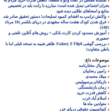
ماینده مجلس در گفت وگو با شفقنا: کاهش قدرت خرید مردم به
ان اجتماعی تبدیل شده است/ مبارزه با رانت باید در تخصیص
بع و امضاهای طلایی دیده شود
اکنش ترامپ به افشای کمبود تسلیحات؛ دستور تحقیق صادر شد
غرق شدن کودک هشت ساله مشهدی در دریای بابلسر (16 مرداد
14
موزش مسدود کردن کارت بانکی + روش های آنلاین، تلفنی و
وری
بررسی گوشی Galaxy Z Flip8؛ ظاهر شبیه به نسخه قبلی اما با
ن متفاوت!
ضوعات داغ:
ریال مختارنامه
امین رضاییان
یلاد محمدی
ازیکنان پرسپولیس
مان بازنشستگی
اهش قدرت خرید
سلام آباد غرب
تولدین ماه ها
نوانسیون حقوقی دریای خزر