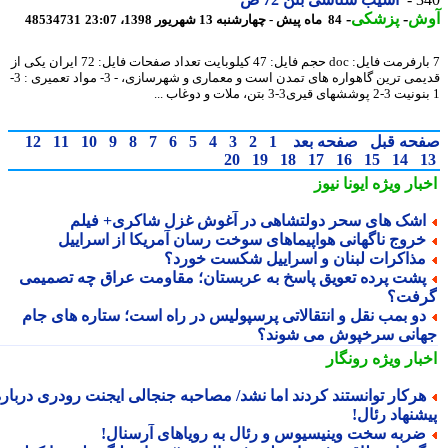
ش
-
پزشکی
-
84 ماه پیش - چهارشنبه 13 شهریور 1398، 23:07
48534731
7 بارفرمت فایل: doc حجم فایل: 47 کیلوبایت تعداد صفحات فایل: 72 ایران یکی از
قدیمی ترین گاهواره های تمدن است و معماری و شهرسازی، - 3- مواد تعمیری : 3-
حه قبل
صفحه بعد
1
2
3
4
5
6
7
8
9
10
11
12
20
19
18
17
16
15
14
بار ویژه
ایونا نیوز
شک های سحر دولتشاهی در آغوش غزل شاکری+ فیلم
روج ناگهانی هواپیماهای سوخت رسان آمریکا از اسراییل
ذاکرات لبنان و اسراییل شکست خورد؟
شت پرده تعویق پاسخ به عربستان؛ مقاومت عراق چه تصمیمی
فت؟
و بمب نقل و انتقالاتی پرسپولیس در راه است؛ ستاره های جام
انی سرخپوش می شوند؟
بار ویژه
رونگار
رکار توانستند کردند اما نشد/ مصاحبه جنجالی ایجنت رودری درباره
شنهاد رئال!
ربه سخت وینیسیوس و رئال به رویاهای آرسنال!