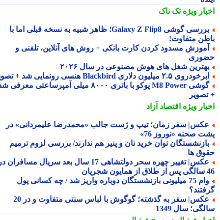
بار ویژه
تک ناک
بررسی گوشی Galaxy Z Flip8؛ ظاهر شبیه به نسخه قبلی اما با
طن متفاوت!
موزش مسدود کردن کارت بانکی + روش های آنلاین، تلفنی و
وری
هترین شغل های هوش مصنوعی در سال ۲۰۲۶
رخودروی ۲.۵ میلیون دلاری Blackbird هنسی رونمایی شد + تصویر
گوشی M8 Power پوکو با باتری ۸۰۰۰ میلی آمپرساعتی معرفی شد
تصویر
بار ویژه
اقتصاد آزاد
کس| سفر زمان؛ تیپ و ژست جالب «محمدرضا علیمردانی» در
ت صحنه «نوروز 76»
ازنشستگان توان خرید نان و پنیر هم ندارند/ بررسی لزوم ترمیم
وق ها
عکس| تغییر چهره سحر دولتشاهی 17 سال بعد سریال مسافران در
شجریان
وام 75 میلیونی بازنشستگان دوباره واریز شد / چه کسانی پول
فتند؟
عکس| سفر به گذشته؛ گوگوش با لباس سنتی متفاوت و در 20
گی؛ سال 1349