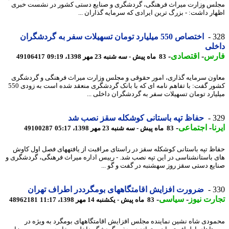
س وزارت میراث فرهنگی، گردشگری و صنایع دستی کشور در نشست خبری
ار داشت: - بزرگ ترین ایرادی که سرمایه گذاران ...
3
اختصاص 550 میلیارد تومان تسهیلات سفر به گردشگران
لی
رس
-
اقتصادی
-
83 ماه پیش - سه شنبه 23 مهر 1398، 09:19
49106417
ون سرمایه گذاری، امور حقوقی و مجلس وزارت میراث فرهنگی و گردشگری
کشور گفت: با تفاهم نامه ای که با بانک گردشگری منعقد شده است به زودی 550
یارد تومان تسهیلات سفر به گردشگران داخلی ...
3
حفاظ تپه باستانی کوشکله سقز نصب شد
ا
-
اجتماعی
-
83 ماه پیش - سه شنبه 23 مهر 1398، 05:17
49100287
حفاظ تپه باستانی کوشکله سقز در راستای مراقبت از یافته‎های فصل اول کاوش
های باستان‎شناسی در این تپه نصب شد. - رییس اداره میراث فرهنگی، گردشگری و
دستی سقز روز سه‎شنبه در گفت و گو ...
3
ضرورت افزایش اقامتگاههای بومگرددر اطراف تهران
رت نیوز
-
سیاسی
-
83 ماه پیش - یکشنبه 14 مهر 1398، 11:17
48962181
ودی شاه نشین نماینده مجلس افزایش اقامتگاههای بومگرد به ویژه در