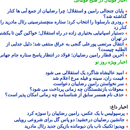
بار فوتبال در صبح فوتبالی
ایان جنجالی رامین و استقلال؛ چرا رضاییان از جمع آبی ها کنار
اشته شد؟
ودری بارسلونا را انتخاب کرد؛ ستاره منچسترسیتی رئال مادرید را
ر زد
ستیار اسپانیایی بختیاری زاده در راه استقلال؛ خواکین گین تا یکشنبه
 تهران
نتقال مرتضی پورعلی گنجی به عراق منتفی شد؛ دلیل جدایی از
طلبه چیست؟
خرین قطار رامین رضاییان؛ فولاد در انتظار پاسخ ستاره جام جهانی
بار ویژه
روز نو
مید عالیشاه شاگرد یک استقلالی می شود
یمت ران، سینه و فیله مرغ اعلام شد
ر نخواستن رامین رضاییان دعواست
عوقات بازنشستگان چه زمانی پرداخت می شود؟
ذف نام همسر سابق از شناسنامه چه زمانی امکان پذیر است؟
ار داغ:
رسپولیس با یک عکس، رامین رضاییان را سوژه کرد
انشین رضاییان درخشید؛ دو پاس گل برای شروعی رویایی
یدیو| تکنیک ناب یان دیومانده بازیکن جدید رئال مادرید