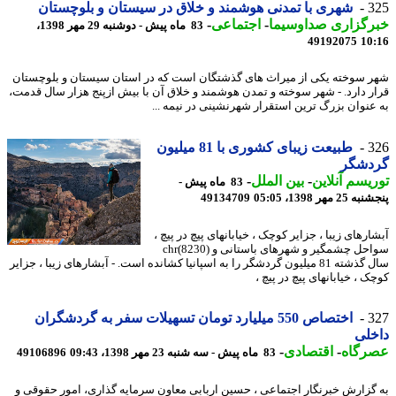
3
شهری با تمدنی هوشمند و خلاق در سیستان و بلوچستان
رگزاری صداوسیما
-
اجتماعی
-
83 ماه پیش - دوشنبه 29 مهر 1398،
49192075
10
 سوخته یکی از میراث های گذشتگان است که در استان سیستان و بلوچستان
ر دارد. - شهر سوخته و تمدن هوشمند و خلاق آن با بیش ازپنج هزار سال قدمت،
عنوان بزرگ ترین استقرار شهرنشینی در نیمه ...
3
طبیعت زیبای کشوری با 81 میلیون
دشگر
یسم آنلاین
-
بین الملل
-
83 ماه پیش -
 مهر 1398، 05:05
49134709
رهای زیبا ، جزایر کوچک ، خیابانهای پیچ در پیچ ،
سواحل چشمگیر و شهرهای باستانی و chr(8230)
سال گذشته 81 میلیون گردشگر را به اسپانیا کشانده است. - آبشارهای زیبا ، جزایر
 ، خیابانهای پیچ در پیچ ،
3
اختصاص 550 میلیارد تومان تسهیلات سفر به گردشگران
لی
رگاه
-
اقتصادی
-
83 ماه پیش - سه شنبه 23 مهر 1398، 09:43
49106896
گزارش خبرنگار اجتماعی ، حسین اربابی معاون سرمایه گذاری، امور حقوقی و