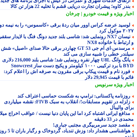
رتقای خدمات شهری و عمرانی در کیش با اجرای برنامه های جدید
ندر کاوه؛ پیشران تجارت دریایی قشم با تخلیه 22 هزار تن کالا
بار ویژه
و قیمت خودرو | چرخان
وسید عرضه کراس اوور میان ردهٔ برقی «کاسموس» را به نیمه دوم
وکول کرد
نیسان NX7 رونمایی شد: شاسی بلند جدید دونگ فنگ با لایدار سقفی
رتباط با خانواده NX8
مرسدس‑ای ام جی GT 53 چهاردر برقی حالا صدای «اصیل» شش
لندر خطی را شبیه سازی می کند
یانگ وانگ U8L چهار نفره رونمایی شد؛ شاسی بلند 216,000 دلاری
۱ کیلومتر و پکیج دست ساز Snowcrest
ورد نام و قیمت پیکاپ برقی مقرون به صرفه اش را اعلام کرد:
 با قیمت 29,945 دلار
بار ویژه
سرنویس
وزنامه پاکستانی: ترامپ به شکست حماسی اعتراف کند
زلزله در تقویم مسابقات؛/ انقلاب به سبک FIVB: نقشه میلیاردی
ای والیبال
دافع ایرانی اشتباه کرد اما این پایان دنیا نیست / عواقب اخراج میلاد
ی در 33 دقیقه
قصد جدید سرمربیگری مجتبی جباری!
هواشناسی هشدار داد: وزش تندباد، گردوخاک و رگبار باران تا 5 روز
ده