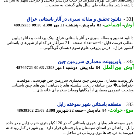
تاهای اطراف تهران میتواند در جذب گردشگر داخلی و خارجی سهم به سزایی
ته باشد. متاسفانه طی سال های گذشته به صنعت ...
3
دانلود تحقیق و مقاله سیری در آثار باستانی عراق
ش
-
اجتماعی
-
83 ماه پیش - پنجشنبه 11 مهر 1398، 09:50
48915553
لود تحقیق و مقاله سیری در آثار باستانی عراق لینک پرداخت و دانلود پایین
مطلب فرمت فایل : word تعداد صفحه : 21 سرآغاز هر کدام از شهرهای باستانی
ر عراق، - درس پژوهی علوم سوم دبستان گوناگونی ...
3
پاورپوینت معماری سرزمین چین
ش
-
بین الملل
-
84 ماه پیش - دوشنبه 1 مهر 1398، 09:33
48769721
رپوینت معماری سرزمین چین معماری سرزمین چین فهرست : موقعیت
افیایی� چین سابقه تاریخی سلسله های پادشاهی ایین های چین باستانی
یت عمومی معماری آرامگاهها ومعابد صخره ای خانه های ...
3
منطقه باستانی شهر سوخته زابل
ج
-
حوادث
-
84 ماه پیش - جمعه 22 شهریور 1398، 21:08
48639302
شهر سوخته نام بقایای شهری باستانی که در 120 کیلومتری جنوب زابل و در جاده
ل - زاهدان در استان سیستان و بلوچستان قرار دارد. این شهر در کنار رودخانه
مند به دریاچه هامون و زمانی در ساحل ...