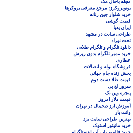
ه باحال مگ
وبروکرز: مرجع معرفی بروکرها
د شلوار جین زنانه
مت گوشی
ان پدیا
احی سایت در مشهد
 نوزاد
لود تلگرام و تلگرام طلایی
د ممبر تلگرام بدون ریزش
اری
شگاه لوله و اتصالات
 زنده جام جهانی
مت طلا دست دوم
ر اچ پی
ره وین تک
ت دلار امروز
زش ارز دیجیتال در تهران
ت بار
رین طراحی سایت یزد
د مانیتور استوک
د فالوور پاپ آپ اینستاگرام