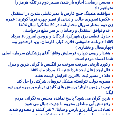
حسن رضایی: اجازه باز شدن مسیر دوم در تنگه هرمز را
اهیم داد
وافقت هلدینگ خلیج فارس با مدیرعاملی متدین در استقلال
کس| تصویری جالب و دیدنی از تغییر چهره فریبا کوثری؛ عمره
وم مختار سریال مختارنامه در 59 سالگی؛ سال 1404
دم توافق استقلال و رضاییان بر سر مبلغ درخواستی
جدول قطعی برق شهرکرد، لردگان و بروجن امروز 16 مرداد
1405 +برنامه خاموشی فلارد، کیار، فارسان، بن، فرخشهر و...
ارمحال و بختیاری )
شدار ربیعی درباره فرسایش وفاق؛ آقای پزشکیان سرمایه اصلی
 اعتماد مردم است
کورد تاریخی سرقت سوخت در انگلیس با گرانی بنزین و دیزل
ل ابجد | فال ابجد فردا شنبه 17 مرداد ماه 1405
لا در مسیر ثبت بالاترین افزایش قیمت هفته
صوبه دولت نتوانسته مشکل نیروهای شرکتی را حل کند
وپ در زمین تارتار/ پرسش های کلیدی درباره پرمهره ترین تیم
!
نزین گران می شود؟ پاسخ نماینده مجلس به نگرانی مردم
فع تنش آبی مناطق محروم با جدیت دنبال می شود
ادف مرگبار پژو پارس و ساینا؛ 7 نفر کشته و مصدوم شدند