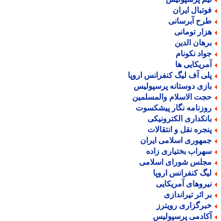
وتبال ایران
رح آبرسانی
زار تومانی
رهان الدین
واد نکونام
مریکایی ها
لی آف لیگ کنفرانس اروپا
ازی دوستانه پرسپولیس
جت الاسلام والمسلمین
وزنامه نگار پیشکسوت
انکداری الکترونیکی
نجره نقل و انتقالات
مهوری اسلامی ایران
هراب بختیاری زاده
جلس شورای اسلامی
یگ کنفرانس اروپا
یروهای آمریکایی
ر اثر تیراندازی
برگزاری رویترز
کادمی پرسپولیس