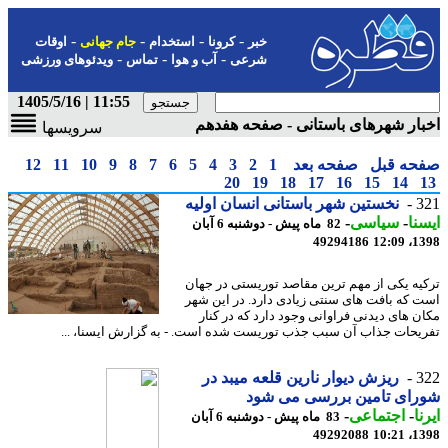
-
-
-
-
خبر
کرونا
استخدام
جام جهانی
اوقات
-
-
-
شرعی
آب و هوا
تماس
ویدئوهای ورزشی
11:55 | 1405/5/16
ار شهرهای باستانی - صفحه هفدهم
سرویسها
حه قبل
صفحه بعد
1
2
3
4
5
6
7
8
9
10
11
12
20
19
18
17
16
15
14
3
نخستین شهر باستانی انسان اولیه
نا
-
سیاسی
-
82 ماه پیش - دوشنبه 6 آبان
49294186
1398
یه یکی از مهم ترین مقاصد توریستی در جهان
 که بافت های سنتی زیادی دارد. در این شهر
ن های دیدنی فراوانی وجود دارد که در کنار
یحات جذاب آن سبب جذب توریست شده است. - به گزارش ایسنا، ...
3
ریزش دیوار نارین قلعه میبد در
رای تامین بررسی می شود
ا
-
اجتماعی
-
83 ماه پیش - دوشنبه 6 آبان
49292088
1398