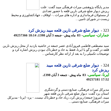
ر پایگاه پژوهشی میراث فرهنگی میبد گفت: علت
ش دیوار ضلع شرقی نارین قلعه با حضور تعدادی
مسئولان فرمانداری و اداره های میراث ، - اوقاف ، جهادکشاورزی و محیط
ت در شورای تامین ...
3
دیوار ضلع شرقی نارین قلعه میبد ریزش کرد
اران
-
سیاسی
-
83 ماه پیش - جمعه 3 آبان 1398، 18:14
49257366
 مصطفی فاطمی فیروزآبادی عصر جمعه در حاشیه بازدید از محل ریزش نارین
ه در گفت و گو با ایرنا، فقط به حاد و خطرناک نبودن ریزش اشاره کرد و
یحات تکمیلی را به بعد از ارائه نظر کارشناس ...
3
دیوار ضلع شرقی نارین قلعه میبد
زش کرد
ا
-
سیاسی
-
83 ماه پیش - جمعه 3 آبان 1398،
49257181
17
رکل میراث فرهنگی، صنایع دستی و گردشگری
ان یزد گفت: دیوار ضلع شرقی نارین قلعه شهر
د، امروز( جمعه) ریزش کرد، زیاد حاد و خطرناک نیست. - یزد- ایرنا - مدیرکل
اث فرهنگی، صنایع دستی ...