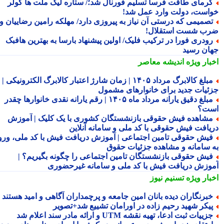
رمای طاقت فرسا تسلیم فورنال شد؛/ ستاره لیگ ملت ها کولر
است، دولت وارد عمل شد!
صمیمی که درستی آن نیاز به پیروزی دارد/ مهلکه رامین رضاییان و
ب شست استقلال!
ودری فورا در ترکیب فلیک/ اولین پیشنهاد بارسا به بهترین هافبک
ان رسید
بار ویژه
اندیشه معاصر
مبلغ کالابرگ مرداد ۱۴۰۵ | زمان شارژ اعتبار کالابرگ الکترونیکی |
ئیات جدید برای خانوارهای مشمول
مبلغ دقیق یارانه مرداد ماه ۱۴۰۵ | رقم یارانه نقدی خانوارها چقدر
ت؟
شاهده فیش حقوقی بازنشستگان کشوری با یک کلیک | آموزش
یافت فیش حقوقی با کد ملی و سامانه آنلاین
یش حقوقی تامین اجتماعی | آموزش دریافت فیش با کد ملی، ورود
 سامانه و مشاهده جزئیات حقوق
یش حقوقی بازنشستگان تامین اجتماعی را چگونه بگیریم؟ |
وزش دریافت فیش با کد ملی و سامانه غیرحضوری
بار ویژه
تسنیم نیوز
برنگاران دیده بانان امین جامعه و پرچمداران آگاهی و امید هستند
یکر شهید رحیم زاده در اورامان تشییع شد+تصویر
زییات ثبت ادعا، تهیه نقشه UTM و ارائه مادر سند اعلام شد