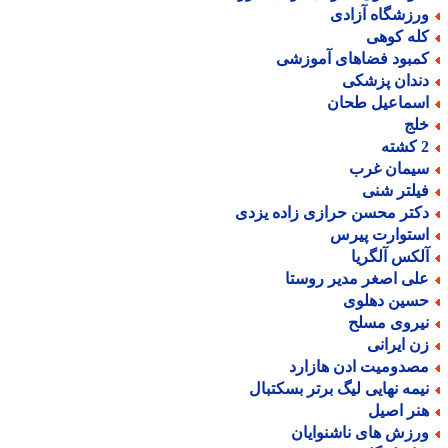
رزشگاه آزادی
له کوهی
مبود فضاهای آموزشی
ندان پزشکی
سماعیل طحان
لج
ته
یمان غرب
یلتر شنی
کتر محسن حرازی زاده یزدی
ستوارت پیرس
لکس آلگریا
لی اصغر مدیر روستا
سین دهلوی
یروی مسلح
ن ایرانی
صدومیت ادن هازارد
یمه نهایی لیگ برتر بسکتبال
نر اصیل
رزش های ناشنوایان