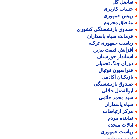
فاضل گل
ساب کاربری
ییس جمهوری
ناطق محروم
ندوق بازنشستگی کشوری
رمانده سپاه پاسداران
یاست جمهوری ترکیه
فزایش قیمت بنزین
ستاندار خوزستان
وران جنگ تحمیلی
دراسیون فوتبال
ازیکنان آکادمی
ندوق بازنشستگی
بوالفضل جلالی
ید محمد خاتمی
پاه پاسداران
رکز ارتباطات
ماینده مردم
یالات متحده
یاست جمهوری
یم پرسپولیس