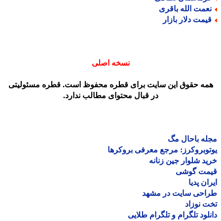
عمت الله باقری
یمت دلار بازار
نسخه اصلی
مه حقوق این سایت برای قطره محفوظ است. قطره مسئولیتی
در قبال محتوای مطالب ندارد.
ه باحال مگ
وبروکرز: مرجع معرفی بروکرها
د شلوار جین زنانه
مت گوشی
ان پدیا
احی سایت در مشهد
 نوزاد
لود تلگرام و تلگرام طلایی