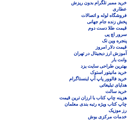
د ممبر تلگرام بدون ریزش
اری
شگاه لوله و اتصالات
 زنده جام جهانی
مت طلا دست دوم
ر اچ پی
ره وین تک
ت دلار امروز
زش ارز دیجیتال در تهران
ت بار
رین طراحی سایت یزد
د مانیتور استوک
د فالوور پاپ آپ اینستاگرام
یای تبلیغاتی
ید سالت
نه چاپ کتاب با ارزان ترین قیمت
 کتاب ویژه رتبه بندی معلمان
موزیک
مات مرکزی بوش