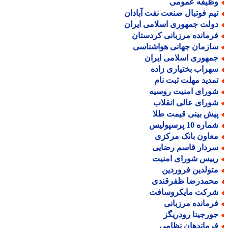
ظیفه عمومی
یم فوتبال صنعت نفت آبادان
ولت جمهوری اسلامی ایران
رمانده مرزبانی کردستان
ازمان جهانی هواشناسی
مهوری اسلامی ایران
هراب بختیاری زاده
مدید مهلت ثبت نام
ورای امنیت روسیه
ورای عالی انقلاب
یش بینی قیمت طلا
اره 10 پرسپولیس
عاون بانک مرکزی
ردار قاسم رضایی
ییس شورای امنیت
تولدین فروردین
حمدرضا ظفرقندی
رکت مایکروسافت
رمانده مرزبانی
ورجینا رودریگز
رماندهان نظامی