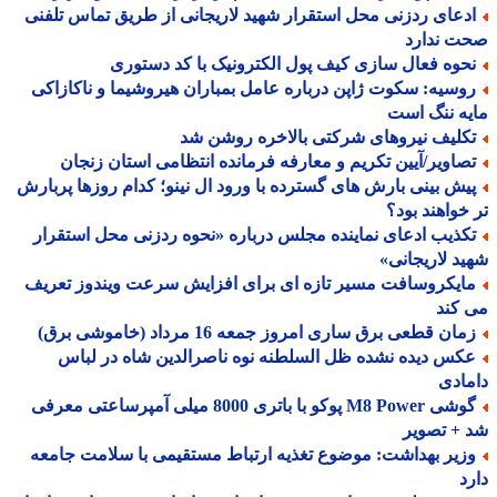
دعای ردزنی محل استقرار شهید لاریجانی از طریق تماس تلفنی
ت ندارد
حوه فعال سازی کیف پول الکترونیک با کد دستوری
وسیه: سکوت ژاپن درباره عامل بمباران هیروشیما و ناکازاکی
ه ننگ است
کلیف نیروهای شرکتی بالاخره روشن شد
صاویر/آیین تکریم و معارفه فرمانده انتظامی استان زنجان
یش بینی بارش های گسترده با ورود ال نینو؛ کدام روزها پربارش
خواهند بود؟
کذیب ادعای نماینده مجلس درباره «نحوه ردزنی محل استقرار
د لاریجانی»
ایکروسافت مسیر تازه ای برای افزایش سرعت ویندوز تعریف
کند
ان قطعی برق ساری امروز جمعه 16 مرداد (خاموشی برق)
کس دیده نشده ظل السلطنه نوه ناصرالدین شاه در لباس
ادی
گوشی M8 Power پوکو با باتری 8000 میلی آمپرساعتی معرفی
+ تصویر
زیر بهداشت: موضوع تغذیه ارتباط مستقیمی با سلامت جامعه
د