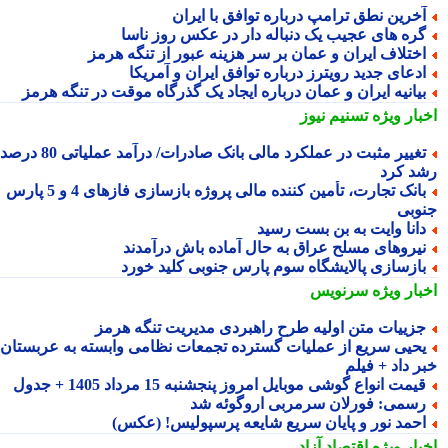
خرین نطق ترامپ درباره توافق با ایران
ره های عجیب یک دنباله دار در عکس روز ناسا
ختلاف ایران و عمان بر سر هزینه عبور از تنگه هرمز
دعای جدید رویترز درباره توافق ایران و آمریکا
یانیه ایران و عمان درباره ایجاد یک گذرگاه موقت در تنگه هرمز
بار ویژه
تسنیم نیوز
تغییر مثبت در عملکرد مالی بانک صادرات/ درآمد عملیاتی 80 درصد
د کرد
بانک تجارت، تأمین کننده مالی پروژه بازسازی فازهای 4 و 5 پارس
وبی
انا وایت به بن بست رسید
یروهای مسلح عراق به حال آماده باش درآمدند
ازسازی پالایشگاه سوم پارس جنوبی کلید خورد
بار ویژه
سرنویس
زییات متن اولیه طرح راهبردی مدیریت تنگه هرمز
حیی سریع از عملیات گسترده تجمعات نظامی وابسته به عربستان
ر داد + فیلم
یمت انواع گوشی موبایل امروز پنجشنبه 15 مرداد 1405 + جدول
سمی: فورلان سرمربی اروگوئه شد
حمد نور و پایان سریع شایعه پرسپولیس! (عکس)
بار ویژه
اقتصاد آزاد