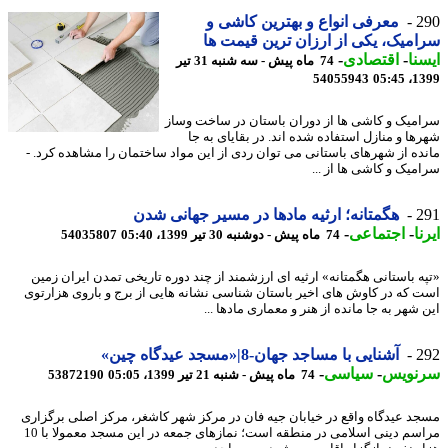
2
معرفی انواع و بهترین کاشی و
میک، یکی از ارزان ترین قیمت ها
نا
-
اقتصادی
-
74 ماه پیش - سه شنبه 31 تیر
54055943
1399
میک و کاشی ها از دوران باستان در ساخت وساز
ها و منازل استفاده شده اند. در بقایای به جا
ده از شهرهای باستانی می توان ردی از این مواد ساختمان را مشاهده کرد. -
میک و کاشی ها از ...
2
هگمتانه؛ ارثیه مادها در مسیر جهانی شدن
ا
-
اجتماعی
-
74 ماه پیش - دوشنبه 30 تیر 1399، 05:40
54035807
ه باستانی هگمتانه» ارثیه ای ارزشمند از چند دوره تاریخی تمدن ایران زمین
 که در کاوش های اخیر باستان شناسی نشانه هایی از برج و باروی هزارتوی
شهر به جا مانده از هنر و معماری مادها ...
2
آشنایی با مساجد جهان-8|«مسجد عیدگاه چین»
نویس
-
سیاسی
-
74 ماه پیش - شنبه 21 تیر 1399، 05:05
53872190
د عیدگاه واقع در خیابان جیه فان در مرکز شهر کاشغر، مرکز اصلی برگزاری
مراسم دینی اسلامی در منطقه است؛ نمازهای جمعه در این مسجد معمولا با 10