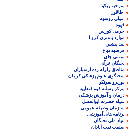
رخیو ریکو
طاقور
میلی روسود
هوه
رمی کوربین
وارد بستری کرونا
د پیشین
رضیه دباغ
ولی چای
خبگان قرآنی
ناطق زلزله زده ارسباران
خنگوی علوم پزشکی کرمان
ورنزو سونگو
رکز رسانه قوه قضاییه
رمان و آموزش پزشکی
پاه حضرت ابوالفضل
ازمان وظیفه عمومی
رنامه های آموزشی
نیاد ملی نخبگان
نعت نفت آبادان