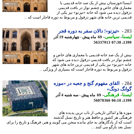
نا/خوزستان بیش از یک صد خانه قدیمی با
اری های خاص و چشم نواز در بافت قدیمی
ول دیده می شود که خانه «تیزنو» نیز یکی از
می ترین خانه های شهر دزفول و مربوط به دوره قاجار است که ...
2
«تیزنو»؛ دالان سفر به دوره قجر
نا
-
سیاسی
-
69 ماه پیش - چهارشنبه 19 آذر
56337913
1399
 از یک صد خانه قدیمی با معماری های خاص و
 نواز در بافت قدیمی دزفول دیده می شود که
ه «تیزنو» نیز یکی از قدیمی ترین خانه های شهر
ول و مربوط به دوره قاجار است که بسیاری از ویژگی ...
2
القای مفهوم گنج و جعبه در «موزه
نگ دونگ»
نا
-
فرهنگی
-
69 ماه پیش - سه شنبه 4 آذر
56078366
1399
ه ها و اماکن تاریخی از ناب ترین پدیده های
نگی هر کشور و حافظ هنر و تاریخ نسل گذشته
 که از یادگارهای به جای مانده سخن می گویند و هنر، فرهنگ و تاریخ را برای
بعد بازگو می کنند. ...