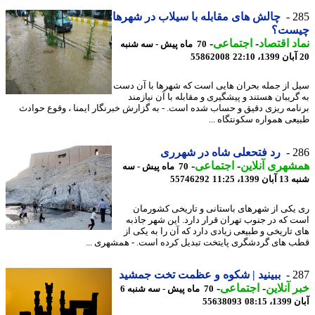
2
چالش های مقابله با سیلاب در شهرها
ست؟
د اقتصاد
-
اجتماعی
-
70 ماه پیش - سه شنبه
55862008
 از جمله بحران هایی است که شهرها با آن دست
گریبان هستند و پیشگیری و مقابله با آن نیازمند
امه ریزی دقیق و حساب شده است. - به گزارش خبرنگار ایمنا ، وقوع حوادث
عی همواره سکونتگاه ...
2
رد فتحعلی شاه در شهرری
هری آنلاین
-
اجتماعی
-
70 ماه پیش - سه
139، 11:25
55746292
یکی از شهرهای باستانی و تاریخی کشورمان
 که در جنوب تهران قرار دارد. این شهر جاذبه
 تاریخی و طبیعی زیادی دارد که آن را به یکی از
 های گردشگری پایتخت تبدیل کرده است. - همشهری ...
2
ببینید | شکوه و عظمت تخت جمشید
 آنلاین
-
اجتماعی
-
70 ماه پیش - سه شنبه 6
08:15
55638093