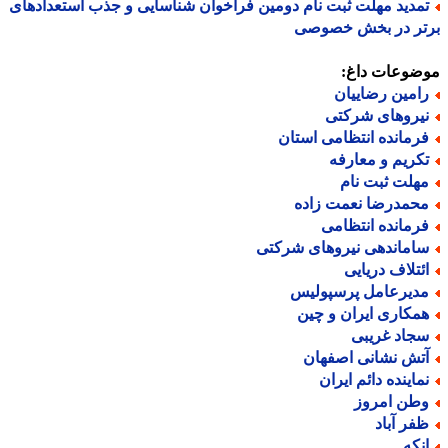
مدید مهلت ثبت نام دومین فراخوان شناسایی و جذب استعدادهای
تر در بخش خصوصی
ضوعات داغ:
امین رضاییان
یروهای شرکتی
رمانده انتظامی استان
کریم و معارفه
هلت ثبت نام
حمدرضا نعمت زاده
رمانده انتظامی
اماندهی نیروهای شرکتی
ئتلاف دریایی
دیرعامل پرسپولیس
مکاری ایران و چین
جاد غریبی
تش نشانی اصفهان
ماینده دائم ایران
طن امروز
فر آباد
نکه