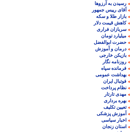
سیدن به آرزوها
قای رییس جمهور
ازار طلا و سکه
اهش قیمت دلار
ربازان فراری
یلیارد تومان
ضرت ابوالفضل
رمان و آموزش
ازیکن خارجی
وزنامه نگار
رمانده سپاه
هداشت عمومی
وتبال ایران
ظام پرداخت
هدی تارتار
هره برداری
عیین تکلیف
موزش پزشکی
خبار سیاسی
ستان زنجان