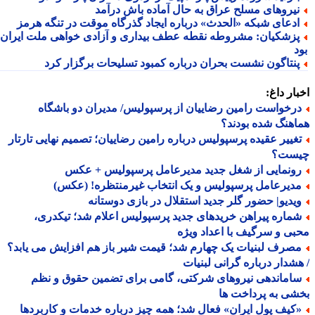
یروهای مسلح عراق به حال آماده باش درآمد
دعای شبکه «الحدث» درباره ایجاد گذرگاه موقت در تنگه هرمز
زشکیان: مشروطه نقطه عطف بیداری و آزادی خواهی ملت ایران
نتاگون نشست بحران درباره کمبود تسلیحات برگزار کرد
ار داغ:
رخواست رامین رضاییان از پرسپولیس/ مدیران دو باشگاه
هنگ شده بودند؟
غییر عقیده پرسپولیس درباره رامین رضاییان؛ تصمیم نهایی تارتار
ست؟
ونمایی از شغل جدید مدیرعامل پرسپولیس + عکس
دیرعامل پرسپولیس و یک انتخاب غیرمنتظره! (عکس)
یدیو| حضور گلر جدید استقلال در بازی دوستانه
ماره پیراهن خریدهای جدید پرسپولیس اعلام شد؛ تیکدری،
ی و سرگیف با اعداد ویژه
صرف لبنیات یک چهارم شد؛ قیمت شیر باز هم افزایش می یابد؟
شدار درباره گرانی لبنیات
اماندهی نیروهای شرکتی، گامی برای تضمین حقوق و نظم
ی به پرداخت ها
کیف پول ایران» فعال شد؛ همه چیز درباره خدمات و کاربردها