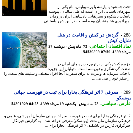
 جمشید یا پارسه یا پرسپولیس، نام یکی از
های باستانی ایران است که طی سالیان، پیوسته
تخت باشکوه و تشریفاتی پادشاهی ایران در زمان
راتوری هخامنشیان بوده است. - در این شهر باستانی ...
2
گردش در کیش و اقامت در هتل
یان کیش
د اقتصاد
-
اجتماعی
-
73 ماه پیش - دوشنبه 27
1، 07:50
54539899
ره کیش یکی از برترین جزیره های ایران در
ت گردشگری و توریسم است. متولیان این جزیره
جذب سرمایه ها و مردم به برای سفر به آنجا افراد مختلف و سلیقه های متعدد را
سفر خود راضی می ...
2
معرفی 7 اثر فرهنگی بخارا برای ثبت در فهرست جهانی
سکو
رس
-
سیاسی
-
73 ماه پیش - یکشنبه 19 مرداد 1399، 04:25
54391929
اثر فرهنگی بخارا برای ثبت در فهرست میراث جهانی سازمان آموزشی، علمی و
نگی سازمان ملل متحد (یونسکو) معرفی خواهد شد. - به گزارش خبرنگار
ری فارس در تاشکند، 7 اثر فرهنگی بخارا برای ...