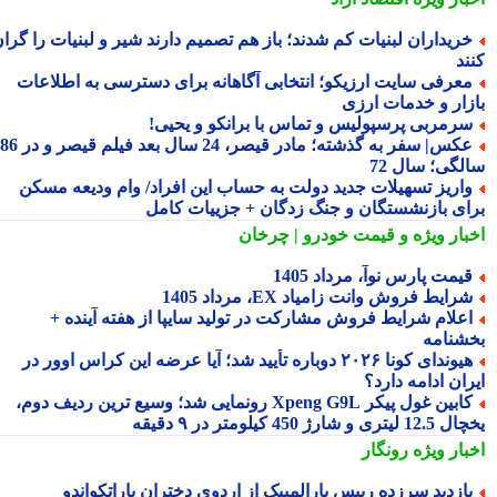
ریداران لبنیات کم شدند؛ باز هم تصمیم دارند شیر و لبنیات را گران
ند
عرفی سایت ارزیکو؛ انتخابی آگاهانه برای دسترسی به اطلاعات
زار و خدمات ارزی
رمربی پرسپولیس و تماس با برانکو و یحیی!
عکس| سفر به گذشته؛ مادر قیصر، 24 سال بعد فیلم قیصر و در 86
لگی؛ سال 72
اریز تسهیلات جدید دولت به حساب این افراد/ وام ودیعه مسکن
ای بازنشستگان و جنگ زدگان + جزییات کامل
بار ویژه
و قیمت خودرو | چرخان
یمت پارس نوآ، مرداد 1405
رایط فروش وانت زامیاد EX، مرداد 1405
علام شرایط فروش مشارکت در تولید سایپا از هفته آینده +
شنامه
هیوندای کونا ۲۰۲۶ دوباره تأیید شد؛ آیا عرضه این کراس اوور در
ان ادامه دارد؟
کابین غول پیکر Xpeng G9L رونمایی شد؛ وسیع ترین ردیف دوم،
ری و شارژ 450 کیلومتر در ۹ دقیقه
بار ویژه
رونگار
ازدید سرزده رییس پارالمپیک از اردوی دختران پاراتکواندو