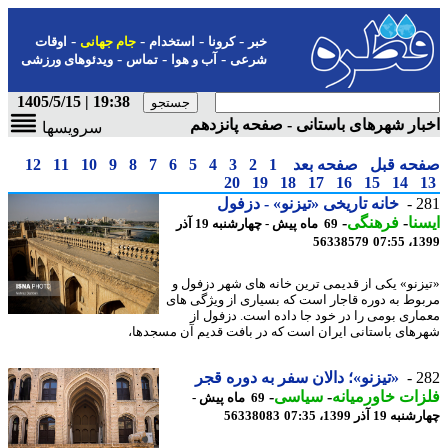
-
-
-
-
خبر
کرونا
استخدام
جام جهانی
اوقات
-
-
-
شرعی
آب و هوا
تماس
ویدئوهای ورزشی
19:38 | 1405/5/15
ار شهرهای باستانی - صفحه پانزدهم
سرویسها
حه قبل
صفحه بعد
1
2
3
4
5
6
7
8
9
10
11
12
20
19
18
17
16
15
14
2
خانه تاریخی «تیزنو» - دزفول
نا
-
فرهنگی
-
69 ماه پیش - چهارشنبه 19 آذر
56338579
1399
زنو» یکی از قدیمی ترین خانه های شهر دزفول و
وط به دوره قاجار است که بسیاری از ویژگی های
اری بومی را در خود جا داده است. دزفول از
های باستانی ایران است که در بافت قدیم آن مسجدها،
2
«تیزنو»؛ دالان سفر به دوره قجر
ات خاورمیانه
-
سیاسی
-
69 ماه پیش -
19 آذر 1399، 07:35
56338083