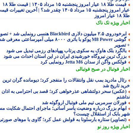
قیمت طلا ۱۸ عیار امروز پنجشنبه ۱۵ مرداد ۱۴۰۵ | قیمت طلا ۱۸
عیار امروز پنجشنبه ۱۵ مرداد ۱۴۰۵ چقدر شد؟ | آخرین تغییرات قیمت
ار امروز
بار ویژه
تک ناک
رخودروی ۲.۵ میلیون دلاری Blackbird هنسی رونمایی شد + تصویر
گوشی M8 Power پوکو با باتری ۸۰۰۰ میلی آمپرساعتی معرفی شد
تصویر
الگرد بلک هاوک به سکوی پرتاب پهپادهای رزمی تبدیل می شود
زرگ ترین نیروگاه خورشیدی ایران در این استان احداث می شود
ولکس واگن از سدان Jetta M6 رونمایی کرد
بار فوتبال در صبح فوتبالی
ئال مادرید بمب نقل وانتقالات را منفجر کرد؛ دیومانده گران ترین
ید تاریخ شد
عکس) سحر دولتشاهی عذرخواهی کرد؛ قصد بی احترامی به اذان
اشتم
ورلان سرمربی تیم ملی فوتبال اروگوئه شد
بهام بزرگ درباره وضعیت یاسر آسانی؛ ماجرای احتمال شکایت مس
ر بابک از استقلال چیست؟
تصاویر) ستاره بارسلونا به قولش عمل کرد؛ گاوی با موهای صورتی!
بار ویژه
روز نو