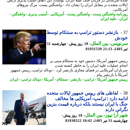
 آمریکایی در جریان جنگ علیه ایران، نوشت، این اتفاق آسیب پذیری ارتش
لات متحده در مقابل ایران را نشان داد. - واشنگتن پست: مرگ نیروهای
یکایی،
نامه واشنگتن پست
-
واشنگتن پست
-
آمریکایی
-
آسیب پذیری
-
واشنگتن
-
ان
-
علیه ایران
بازنشر دستور ترامپ به سنتکام توسط
دش
نویس
-
بین الملل
-
18 روز پیش - چهارشنبه 31
2
81931539
س جمهور آمریکا، دستور خود به سنتکام مبنی بر
ام عملیات علیه ایران را به خاطر کشته شدن
ازان آمریکایی در فضای مجازی بازنشر کرد. - دونالد ترامپ، رییس جمهور
کا با بازنشر پیام ...
س جمهور آمریکا
-
ترامپ
-
بازنشر
-
سنتکام
-
آمریکا
-
دونالد ترامپ
-
ایران
لفاظی های رییس جمهور ایالات متحده
مه دارد | ترامپ: آمریکایی ها مخالف
 با ایران نیستند بلکه درباره قیمت بنزین
انی دارند
 آرا نیوز
-
بین الملل
-
18 روز پیش -
31 تیر 1405، 18:42
81930522