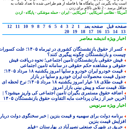
 پناه بگیرند، این پناهگاه ها با فاصله از هم طراحی شده تا تعداد تلفات به
سد. - 2 تلاش ناکام برای زدن ...
یکا
-
نظامی آمریکایی
-
آمریکایی
-
ایران
-
حمله موشکی
-
پایگاه
-
اردن
حه قبل
صفحه بعد
1
2
3
4
5
6
7
8
9
10
11
12
20
19
18
17
16
15
14
بار ویژه
اندیشه معاصر
کسر از حقوق بازنشستگان کشوری در تیرماه ۱۴۰۵؛ علت کسورات
ست و بازنشستگان چگونه پیگیری کنند؟
یش حقوقی بازنشستگان تامین اجتماعی؛ نحوه دریافت فیش
وقی و مشاهده حکم حقوقی در سامانه تامین اجتماعی
قیمت خودرو ایران خودرو و سایپا امروز یکشنبه ۱۸ مرداد ۱۴۰۵؛
ول قیمت محصولات ایران خودرو و سایپا در بازار
قیمت طلای ۱۸ عیار امروز یکشنبه ۱۸ مرداد ۱۴۰۵؛ نرخ لحظه ای
ا، قیمت سکه و پیش بینی بازار امروز
ضافه حقوق مستمری بگیران تامین اجتماعی کی واریز میشود؟ |
رین خبر از زمان پرداخت مابه التفاوت حقوق بازنشستگان ۱۴۰۵
بار ویژه
سرنویس
رنامه دولت برای سهمیه و قیمت بنزین | خبر سخنگوی دولت درباره
زایش قیمت بنزین
ریق در شهرک صنعتی نصیرآباد در بهارستان +فیلم