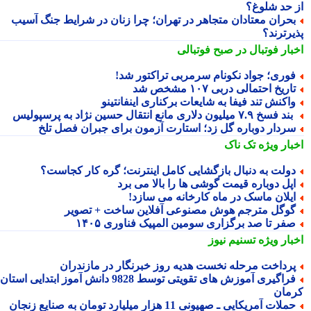
 حد شلوغ؟
حران معتادان متجاهر در تهران؛ چرا زنان در شرایط جنگ آسیب
یرترند؟
بار فوتبال در صبح فوتبالی
وری؛ جواد نکونام سرمربی تراکتور شد!
اریخ احتمالی دربی ۱۰۷ مشخص شد
اکنش تند فیفا به شایعات برکناری اینفانتینو
د فسخ ۷.۹ میلیون دلاری مانع انتقال حسین نژاد به پرسپولیس
ردار دوباره گل زد؛ استارت آزمون برای جبران فصل تلخ
بار ویژه
تک ناک
ولت به دنبال بازگشایی کامل اینترنت؛ گره کار کجاست؟
پل دوباره قیمت گوشی ها را بالا می برد
یلان ماسک در ماه کارخانه می سازد!
وگل مترجم هوش مصنوعی آفلاین ساخت + تصویر
فر تا صد برگزاری سومین المپیک فناوری ۱۴۰۵
بار ویژه
تسنیم نیوز
رداخت مرحله نخست هدیه روز خبرنگار در مازندران
فراگیری آموزش های تقویتی توسط 9828 دانش آموز ابتدایی استان
مان
حملات آمریکایی ـ صهیونی 11 هزار میلیارد تومان به صنایع زنجان