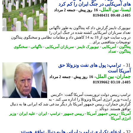
 آمریکایی در جنگ ایران را کم کرد
نا
-
بین الملل
-
16 روز پیش - جمعه 2 مرداد
81940431
1405
یورک تایمز گزارش داد که پنتاگون به طور ناگهانی
اد سربازان آمریکایی کشته شده در جنگ ایران را
در وب سایت خود از 18 به 14 کاهش داد و مقامات نظامی و سخنگوی پنتاگون
یحات متناقضی برای ...
اگون
-
آمریکایی
-
نیویورک تایمز
-
سربازان آمریکایی
-
ناگهانی
-
سخنگوی
اگون
-
تعداد
ترامپ: پول های نفت ونزوئلا حق
یکا است
اران
-
بین الملل
-
16 روز پیش - جمعه 2 مرداد
81939662
1405
مپ رییس دولت تروریست آمریکا گفت: «کریس
» وزیر انرژی آمریکا ونزوئلا را اداره می کند. - به
رش جماران، رییس جمهور آمریکا بار دیگر مدعی شد که ایرانی ها به دنبال
ق هستند. دونالد ...
یکا
-
رییس جمهور آمریکا
-
رییس جمهور
-
ترامپ
-
ایران
-
علیه ایران
-
وزیر
ژی آمریکا
ادعای تکراری ترامپ: ایرانی ها به دنبال توافق هستند