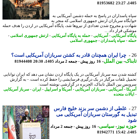
81953682
1405
ه پاسداران در پاسخ به حمله دشمن آمریکایی به
بگاه سربازان ارتش جمهوری اسلامی که منجر به
دت و مجروح شدن تعدادی از نیروها شد، پایگاه آمریکایی در اردن را هدف حمله
کی قرار داد. ...
گاه آمریکایی
-
آمریکایی
-
حمله به پایگاه آمریکایی
-
ارتش جمهوری اسلامی
-
ه
-
سپاه پاسداران
-
جمهوری اسلامی
چرا ایران همچنان قادر به کشتن سربازان آمریکایی است؟
ناک
-
بین الملل
-
16 روز پیش - جمعه 2 مرداد 1405، 20:30
81944408
ه شدن سه سرباز آمریکایی در یک پایگاه اردن نشان می دهد که ایران توانایی
یل تلفات مرگبار در یک درگیری فرسایشی را حفظ کرده است. - به گزارش
یس بین الملل تابناک، الجزیره در گزارشی نوشته است:
یکا
-
آمریکایی
-
سربازان آمریکایی
-
آمریکا و اسراییل
-
ایران
-
سرباز آمریکایی
الات متحده
غلطی از دشمن سر بزند خلیج فارس
یل به گورستان سربازان آمریکایی می
د
ه نیوز
-
سیاسی
-
16 روز پیش - جمعه 2 مرداد
81942771
1405