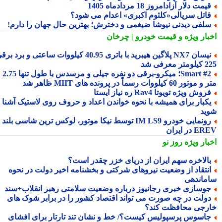
یمت دلار آزادامروز 18 مردادماه 1405
اتل سریالی«کلثوم اکبری» اعدام می شود؟
لفی دیدنی نیوشا ضیغمی و دخترش؛ بهترین حال جهان را دارم!
بار ویژه
و قیمت خودرو | چرخان
نیسان NX7 پلاگین هیبرید با باتری 40.95 کیلووات ساعتی و برد برقی
 معرفی شد
Smart #2؛ میکرو-برقی دو نفره جیلی و مرسدس با طول تنها 2.75
ور 60 کیلووات رسماً در پرونده های MIIT ظاهر شد
روش ویژه تویوتا Rav4 ره نیاز ایستا
کبار برای همیشه با نحوه خواندن اعداد و حروف روی لاستیک آشنا
ید
رونمایی خودرو IM LS9 توسط نیکا موتور، لوکس ترین شاسی بلند
 در ایران
بار ویژه
روز نو
الاخره سهم ایران از دریای خزر چقدر است؟
نتقاد از وضعیت نیروهای شرکتی و بخشنامه اخیر دولت در نحوه
ماندهی
وسازی خبری رجانیوز درباره وضعیت سلامتی رهبر انقلاب+سند
ولت در چه صورت می تواند اقتصاد کشور را در برابر شوک های
رجی محافظت کند؟
اسوس پرسپولیس کیست؟/ خط و نشان تند تارتار برای افشای