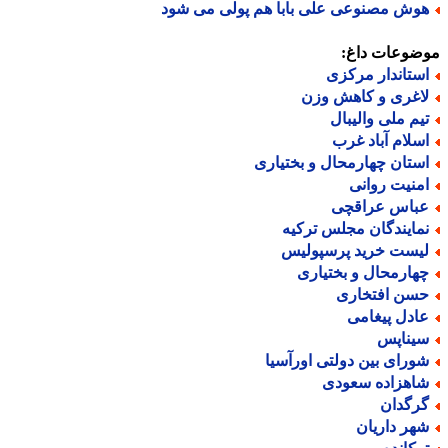
وش مصنوعی علی بابا هم پولی می شود
ضوعات داغ:
ستاندار مرکزی
اغری و کاهش وزن
یم ملی والیبال
سلام آباد غرب
ستان چهارمحال و بختیاری
منیت روانی
باس عراقچی
مایندگان مجلس ترکیه
یست خرید پرسپولیس
هارمحال و بختیاری
سن افتخاری
ادل پیغامی
یناپس
ورای بین دولتی اورآسیا
اهزاده سعودی
رگدان
هر داریان