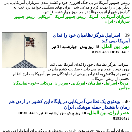
س جمهور آمریکا در پی جنگ افروزی خود و کشته شدن سربازان آمریکایی، بار
ر تهران را تهدید کرد و مدعی شد: ایران بهای سنگینی خواهد پرداخت. به
ش شهرآرانیوز، دونالد ترامپ روز چهارشنبه، 31 تیر،
ازان آمریکایی
-
آمریکا
-
رییس جمهور آمریکا
-
آمریکایی
-
رییس جمهور
-
ازان
-
ایران
اسراییل هرگز نظامیان خود را فدای
یکا نمی کند
ر
-
بین الملل
-
18 روز پیش - چهارشنبه 31 تیر
81930463
1405
اییل هرگز نظامیان خود را فدای آمریکا نمی کند
 خود را قوم برتر می داند. - سفارت کشورمان در
س در واکنش به اعتراض برخی از نمایندگان مجلس آمریکا به طرح ادغام
ی از ارتش آمریکا ...
یکا
-
اسراییل
-
نظامیان
-
آمریکایی
-
سربازان آمریکایی
-
خود
-
نمایندگان
لس
ویدئوی یک نظامی آمریکایی در پایگاه این کشور در اردن هم
ن با هشدار حمله موشکی ایران
 ایران
-
بین الملل
-
18 روز پیش - چهارشنبه 31 تیر 1405، 18:30
81930
ازان آمریکایی پنج دقیقه وقت دارند در محفظه هایی که برای آنها طراحی شده