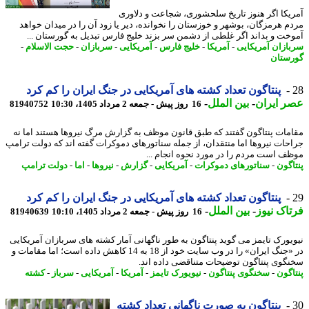
یکا اگر هنوز تاریخ سلحشوری، شجاعت و دلاوری
م هرمزگان، بوشهر و خوزستان را نخوانده، دیر یا زود آن را در میدان خواهد
خت و بداند اگر غلطی از دشمن سر بزند خلیج فارس تبدیل به گورستان ...
ازان آمریکایی
-
آمریکا
-
خلیج فارس
-
آمریکایی
-
سربازان
-
حجت الاسلام
-
ستان
پنتاگون تعداد کشته های آمریکایی در جنگ ایران را کم کرد
 ایران
-
بین الملل
-
16 روز پیش - جمعه 2 مرداد 1405، 10:30
81940752
مات پنتاگون گفتند که طبق قانون موظف به گزارش مرگ نیروها هستند اما نه
حات نیروها اما منتقدان، از جمله سناتورهای دموکرات گفته اند که دولت ترامپ
ف است مردم را در مورد نحوه انجام ...
اگون
-
سناتورهای دموکرات
-
آمریکایی
-
گزارش
-
نیروها
-
اما
-
دولت ترامپ
پنتاگون تعداد کشته های آمریکایی در جنگ ایران را کم کرد
اک نیوز
-
بین الملل
-
16 روز پیش - جمعه 2 مرداد 1405، 10:10
81940639
یورک تایمز می گوید پنتاگون به طور ناگهانی آمار کشته های سربازان آمریکایی
در «جنگ ایران» را در وب سایت خود از 18 به 14 کاهش داده است؛ اما مقامات و
گوی پنتاگون توضیحات متناقضی داده اند.
اگون
-
سخنگوی پنتاگون
-
نیویورک تایمز
-
آمریکا
-
آمریکایی
-
سرباز
-
کشته
پنتاگون به صورت ناگهانی تعداد کشته