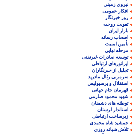
یروی زمینی
فکار عمومی
وز خبرنگار
قویت روحیه
ازار ایران
صحاب رسانه
أمین امنیت
رحله نهایی
وسعه صادرات غیرنفتی
پراتورهای ارتباطی
جلیل از خبرنگاران
رمربی رئال مادرید
ستقلال و پرسپولیس
هرمان جام جهانی
هید محمود صارمی
وطئه های دشمنان
ستاندار لرستان
یرساخت ارتباطی
مشید شاه محمدی
لاش شبانه روزی