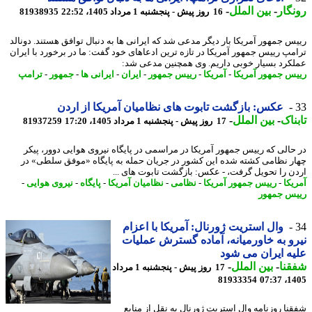
گار
-
بین الملل
-
16 روز پیش - پنجشنبه 1 مرداد 1405، 22:52
81938935
س جمهور آمریکا بار دیگر مدعی شد که ایرانی ها به دنبال توافق هستند. دونالد
مپ رییس جمهور آمریکا در تازه ترین ادعاهای خود گفت: ما در برخورد با ایران
کرد بسیار خوبی داریم. وی همچنین مدعی شد:
س جمهور آمریکا
-
آمریکا
-
رییس جمهور
-
ایران
-
ایرانی ها
-
جمهور
-
ترامپ
عکس: بازگشت تابوت های نظامیان آمریکا از اردن
ناک
-
بین الملل
-
17 روز پیش - پنجشنبه 1 مرداد 1405، 17:20
81937259
حالی که رییس جمهور آمریکا در مراسمی در پایگاه نیروی هوایی دوور، پیکر
ر نظامی کشته شده این کشور در جریان حمله به پایگاه «موفق سلطی» در
ن را تحویل گرفت، - عکس: بازگشت تابوت های ...
یکا
-
رییس جمهور آمریکا
-
نظامی
-
نظامیان آمریکا
-
پایگاه
-
نیروی هوایی
-
س جمهور
وال استریت ژورنال: آمریکا با اعزام
و به خاورمیانه، آماده گسترش عملیات
ه ایران می شود
نا
-
بین الملل
-
17 روز پیش - پنجشنبه 1 مرداد
81933354
1405
نا روزنامه وال استریت ژورنال به نقل از منابع