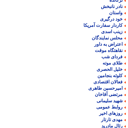
رکانده
ادر نانبخش
استان
ود درگیری
اردار سفارت آمریکا
ینب اسدی
حلس نمایندگان
عتراض به داور
قاهتگاه موقت
ردای شب
لای موته
لیل الحصری
لوئه بنجامین
عالان اقتصادی
میرحسین طاهری
رتضی آقاخان
هید سلیمانی
وابط عمومی
وزهای اخیر
هدی تارتار
ئال مادرید