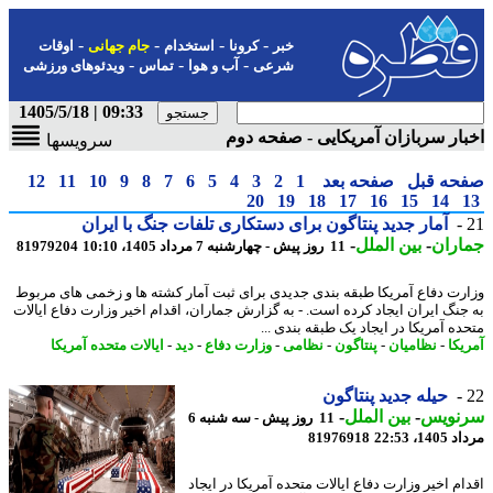
-
-
-
-
خبر
کرونا
استخدام
جام جهانی
اوقات
-
-
-
شرعی
آب و هوا
تماس
ویدئوهای ورزشی
09:33 | 1405/5/18
ار سربازان آمریکایی - صفحه دوم
سرویسها
حه قبل
صفحه بعد
1
2
3
4
5
6
7
8
9
10
11
12
20
19
18
17
16
15
14
آمار جدید پنتاگون برای دستکاری تلفات جنگ با ایران
اران
-
بین الملل
-
11 روز پیش - چهارشنبه 7 مرداد 1405، 10:10
81979204
رت دفاع آمریکا طبقه بندی جدیدی برای ثبت آمار کشته ها و زخمی های مربوط
جنگ ایران ایجاد کرده است. - به گزارش جماران، اقدام اخیر وزارت دفاع ایالات
ده آمریکا در ایجاد یک طبقه بندی ...
یکا
-
نظامیان
-
پنتاگون
-
نظامی
-
وزارت دفاع
-
دید
-
ایالات متحده آمریکا
حیله جدید پنتاگون
نویس
-
بین الملل
-
11 روز پیش - سه شنبه 6
1، 22:53
81976918
ام اخیر وزارت دفاع ایالات متحده آمریکا در ایجاد