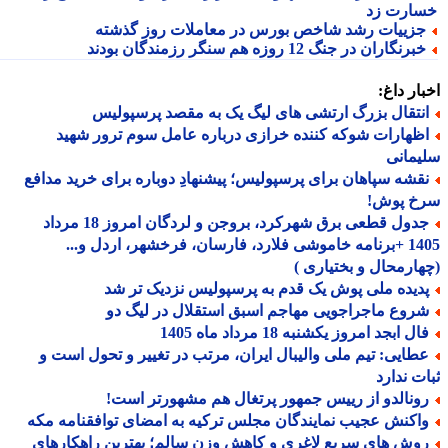
ارت زد
زییات رشد شاخص بورس در معاملات روز گذشته
برنگاران در جنگ 12 روزه هم سنگر رزمندگان بودند
ار داغ:
نتقال بزرگ ارتشی های لیگ یک به مقصد پرسپولیس
ظهارات شوکه کننده خرازی درباره عامل سوم ترور شهید
مانی
قشه سپاهان برای پرسپولیس؛ پیشنهادِ دوباره برای خرید مدافع
خ پوش!
جدول قطعی برق شهرکرد، بروجن و لردگان امروز 18 مرداد
1405 +برنامه خاموشی فلارد، فارسان، فرخشهر، اردل و...
ارمحال و بختیاری )
دیده ملی پوش یک قدم به پرسپولیس نزدیک تر شد
روع ماجراجویی مهاجم اسبق استقلال در لیگ دو
ل ابجد امروز یکشنبه 18 مرداد ماه 1405
طایی: تیم ملی والیبال ایران، مرتب در تغییر و تحول است و
ت ندارد
ونالدو از رییس جمهور پرتغال هم مشهورتر است!
اکنش عجیب نمایندگان مجلس ترکیه به امضای توافقنامه مکه
وش های سریع لاغری و کاهش وزن سالم؛ بهترین راهکارهای