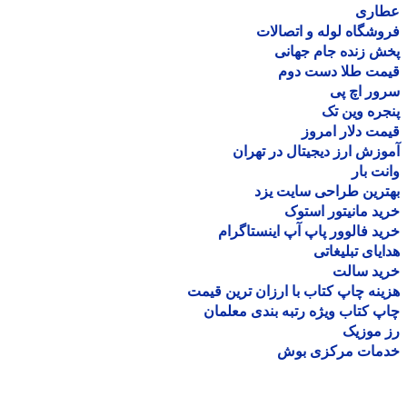
اری
شگاه لوله و اتصالات
 زنده جام جهانی
مت طلا دست دوم
ر اچ پی
ره وین تک
ت دلار امروز
زش ارز دیجیتال در تهران
ت بار
رین طراحی سایت یزد
د مانیتور استوک
د فالوور پاپ آپ اینستاگرام
یای تبلیغاتی
ید سالت
نه چاپ کتاب با ارزان ترین قیمت
 کتاب ویژه رتبه بندی معلمان
موزیک
مات مرکزی بوش