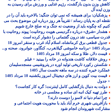
ش وزن بدون بازگشت، رژیم غذایی و ورزش برای رسیدن به
 ایده آل
زشکیان: برای همیشه که نمی توان جنگید؛ بالاخره باید آن را در
ه ای به پایان رساند / تقریباً هر روز درباره این موضوع بحث می
م که چگونه باید از وضعیت نه جنگ و نه صلح خارج شویم
شدار «شرق» درباره دگردیسی هویت روحانیت؛ پیوند روحانیت با
ت سیاسی، نقد درون گفتمانی را دشوار کرده است
جدول قطعی برق کرمانشاه، اسلام آباد غرب و سنقر امروز 18
 گیلانغرب، کنگاور، جوانرود، صحنه و...
مت دلار، طلا و سکه امروز 18 مرداد 1405
وش خلاقانه کاشت هندوانه در خانه را ببینید + فیلم
کستن رکورد تاریخی تولید اوره در پتروشیمی مسجدسلیمان
کرد خیره کننده در سه ماهه نخست سال 1405
قیمت بیت کوین و ارز های دیجیتال امروز یکشنبه 18 مرداد 1405
جدول
ولت به دنبال بازگشایی کامل اینترنت؛ گره کار کجاست؟
رز تهیه کیک انبه ای ساده و مجلسی در خانه
را تمام دنیا تد لاسو را دوست دارند؟
ازآفرینی شهری خرم آباد باید با محوریت هویت اجتماعی و
رکت شهروندان انجام شود