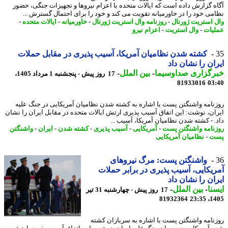
ه گزارش داده است که ایالات متحده با اعزام نیروها و تجهیزات جنگی، حضور
می خود را در خاورمیانه تقویت می کند و خود را برای احتمال گسترش ...
 استریت ژورنال
-
روزنامه وال استریت ژورنال
-
خاورمیانه
-
ایالات متحده
-
یات
-
وال استریت
-
اعزام نیرو
کشته شدن نظامیان آمریکا، آسیب پذیری در مقابل حملات
ان را نشان داد
رگزاری صداوسیما
-
بین الملل
-
17 روز پیش - پنجشنبه 1 مرداد 1405،
81933016
03
نامه واشنگتن پست با اشاره به کشته شدن نظامیان آمریکایی در جنگ علیه
ان، نوشت: این اتفاق آسیب پذیری ارتش ایالات متحده در مقابل ایران را نشان
. - کشته شدن نظامیان آمریکا، آسیب ...
نامه واشنگتن پست
-
آمریکایی
-
آسیب پذیری
-
کشته شدن
-
ایران
-
واشنگتن
ت
-
نظامیان آمریکایی
واشنگتن پست: مرگ نیروهای
یکایی، آسیب پذیری در برابر حملات
ان را نشان داد
نا
-
بین الملل
-
17 روز پیش - چهارشنبه 31 تیر
81932364
1405
نامه واشنگتن پست با اشاره به سربازان کشته