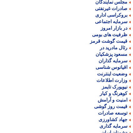
جلس نمایندگان
ادرات غیرنفتی
روکراسی اداری
رمایه اجتماعی
ر بازار امروز
رفیت های بومی
یمت گوشت قرمز
ئال مادرید در
سعود پزشکیان
رمایه گذاران
قیانوس شناسی
ضعیت اینترنت
زارت اطلاعات
یویورک تایمز
وهرنگ و کیار
منیت و آرامش
یمت روز گوشی
وسعه صادرات
هاد کشاورزی
رمایه گذاری
شمنان ایران