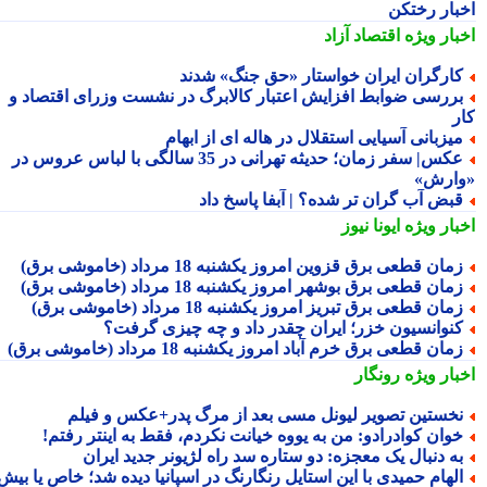
بار رختکن
بار ویژه
اقتصاد آزاد
ارگران ایران خواستار «حق جنگ» شدند
ررسی ضوابط افزایش اعتبار کالابرگ در نشست وزرای اقتصاد و
ر
یزبانی آسیایی استقلال در هاله ای از ابهام
عکس| سفر زمان؛ حدیثه تهرانی در 35 سالگی با لباس عروس در
ارش»
بض آب گران تر شده؟ | آبفا پاسخ داد
بار ویژه
ایونا نیوز
مان قطعی برق قزوین امروز یکشنبه 18 مرداد (خاموشی برق)
مان قطعی برق بوشهر امروز یکشنبه 18 مرداد (خاموشی برق)
مان قطعی برق تبریز امروز یکشنبه 18 مرداد (خاموشی برق)
نوانسیون خزر؛ ایران چقدر داد و چه چیزی گرفت؟
مان قطعی برق خرم آباد امروز یکشنبه 18 مرداد (خاموشی برق)
بار ویژه
رونگار
خستین تصویر لیونل مسی بعد از مرگ پدر+عکس و فیلم
وان کوادرادو: من به یووه خیانت نکردم، فقط به اینتر رفتم!
ه دنبال یک معجزه: دو ستاره سد راه لژیونر جدید ایران
لهام حمیدی با این استایل رنگارنگ در اسپانیا دیده شد؛ خاص یا بیش