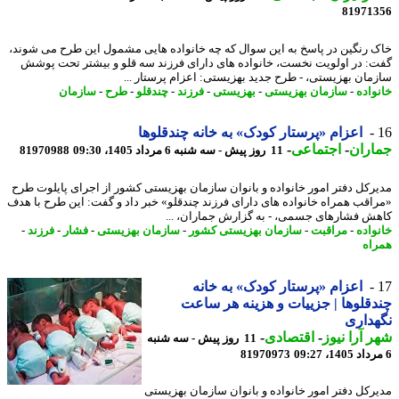
81971
 رنگین در پاسخ به این سوال که چه خانواده هایی مشمول این طرح می شوند،
: در اولویت نخست، خانواده های دارای فرزند سه قلو و بیشتر تحت پوشش
مان بهزیستی، - طرح جدید بهزیستی: اعزام پرستار ...
واده
-
سازمان بهزیستی
-
بهزیستی
-
فرزند
-
چندقلو
-
طرح
-
سازمان
اعزام «پرستار کودک» به خانه چندقلوها
اران
-
اجتماعی
-
11 روز پیش - سه شنبه 6 مرداد 1405، 09:30
81970988
رکل دفتر امور خانواده و بانوان سازمان بهزیستی کشور از اجرای پایلوت طرح
اقب همراه خانواده های دارای فرزند چندقلو» خبر داد و گفت: این طرح با هدف
ش فشارهای جسمی، - به گزارش جماران، ...
واده
-
مراقبت
-
سازمان بهزیستی کشور
-
سازمان بهزیستی
-
فشار
-
فرزند
-
اه
اعزام «پرستار کودک» به خانه
قلوها | جزییات و هزینه هر ساعت
داری
 آرا نیوز
-
اقتصادی
-
11 روز پیش - سه شنبه
81970973
رکل دفتر امور خانواده و بانوان سازمان بهزیستی