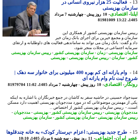
فعالیت 25 هزار نیروی انسانی در
زمان بهزیستی
ا
-
اقتصادی
-
10 روز پیش - چهارشنبه 7 مرداد
81981009
1405
س سازمان بهزیستی کشور از همکاری این
مان و مجمع خیرین برای اجرای بانک زمان خبر
 و گفت: بانک زمان می تواند به ساماندهی فعالیت های داوطلبانه و ارتقای
ایه اجتماعی در محلات منجر شود،
مان بهزیستی
-
زمان
-
سازمان بهزیستی کشور
-
رییس سازمان بهزیستی
ر
-
سازمان
-
رییس سازمان بهزیستی
-
بهزیستی
وام یارانه ای کم بهره 400 میلیونی برای خانوار سه دهک |
ع ثبت نام وام یارانه ای
گار
-
اقتصادی
-
10 روز پیش - چهارشنبه 7 مرداد 1405، 11:02
81979704
جواد حسینی در حاشیه سفر به کاشان در جمع خبرنگاران با اشاره به اینکه
 از مهمترین موضوعاتی که در مورد مددجویان بهزیستی اهمیت دارد مسکن
، - رییس سازمان بهزیستی کشور از اختصاص ...
جویان بهزیستی
-
رییس سازمان بهزیستی کشور
-
بهزیستی
-
مددجویان
-
س سازمان بهزیستی
-
سازمان بهزیستی کشور
-
سازمان بهزیستی
طرح جدید بهزیستی: اعزام «پرستار کودک» به خانه چندقلوها
 ایران
-
اجتماعی
-
11 روز پیش - سه شنبه 6 مرداد 1405، 10:10