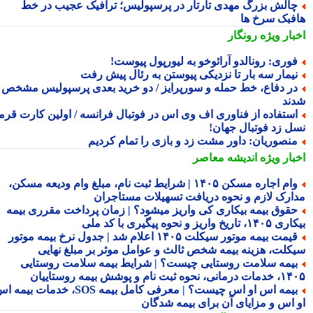
الش بزرگ مهدی تارتار در پرسپولیس؛ ترافیک عجیب در خط
فبک سرخ ها
بار ویژه
رونگار
وری: رونالدو آرائوخو به لیورپول پیوست!
یمار سه بار تا نزدیکی پیوستن به رئال پیش رفت
ر دفاع، خط حمله و سورپرایز / دو خرید بعدی پرسپولیس مشخص
ند
ستفاده از فناوری اف وی اس در فوتبال فرانسه / اولین کارت قرمز
ل زد فوتبال جهان!
نصوریان: داور مشت زد و بازی را تمام کردیم
بار ویژه
اندیشه معاصر
وام اجاره مسکن ۱۴۰۵ | شرایط ثبت نام، مبلغ وام ودیعه مسکن،
ارک لازم و نحوه دریافت تسهیلات مستاجران
قوق بیمه بیکاری کی واریز میشود؟ | زمان پرداخت مقرری بیمه
تاریخ واریز و نحوه پیگیری با کد ملی
قیمت بیمه موتور سیکلت ۱۴۰۵ اعلام شد | جدول نرخ بیمه موتور
کلت، هزینه بیمه شخص ثالث و عوامل موثر بر مبلغ نهایی
یمه سلامت روستایی چیست؟ | شرایط بیمه سلامت روستایی
نحوه ثبت نام و پوشش بیمه روستاییان
بیمه اس او اس چیست؟ | معرفی کامل بیمه SOS، خدمات بیمه اس
 اس و مزایای آن برای بیمه شدگان