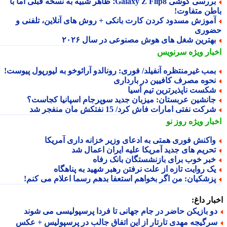
بررسی گوشی Galaxy Z Flip8؛ ظاهر شبیه به نسخه قبلی اما با
طن متفاوت!
موزش مسدود کردن کارت بانکی + روش های آنلاین، تلفنی و
وری
هترین شغل های هوش مصنوعی در سال ۲۰۲۶
بار ویژه
سرنویس
مب غیرمنتظره آنفیلد/ فوری: رونالدو آرائوخو به لیورپول پیوست!
حوه مصرف کافیین در بارداری
کست ناپذیرترین تیم آسیا
انشین عربستان: میزبان جدید سوپرجام اسپانیا کجاست؟
رکت نفتی امارات فاش کرد/ 15 نفتکش مان منفجر شد
بار ویژه
روز نو
اکنش فوری همتی به ادعای وزیر خزانه داری آمریکا
حریم های جدید آمریکا علیه ایران اعمال شد
بر خوب برای بازنشستگان بانک رفاه
ک روایت تازه از علت نرفتن رهبر شهید به پناهگاه
زشکیان: من اگر بخواهم استعفا بدهم رسما اعلام می کنم!
ار داغ:
و بازیکن حاضر در جام جهانی تا فردا پرسپولیسی می شوند
رگیجه مهدی تارتار از این اتفاق جالب در پرسپولیس + عکس