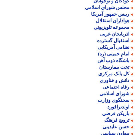
ودکان و نوجوانان
جلس شورای اسلامی
ییس جمهور آمریکا
واداران استقلال
جموعه تلویزیونی
ذربایجان غربی
ستقبال گسترده
ظامی آمریکایی
مام خمینی (ره)
اشگاه ذوب آهن
خت بیمارستان
ل بانک مرکزی
انش و فناوری
فاه اجتماعی
ورای اسلامی
خنگوی وزارت
ولدترافورد
ازیکن قرضی
رویج فرهنگ
سن عابدینی
عاون سیاسی