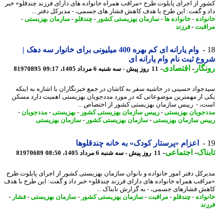
ر از اجرای پایلوت طرح «مراقب همراه خانواده های دارای فرزند چندقلو» خبر
 و گفت: این طرح با هدف کاهش فشار های جسمی، - مدیرکل دفتر ...
واده
-
خانواده ها
-
سازمان بهزیستی کشور
-
چندقلو
-
سازمان بهزیستی
-
قبت
-
فرزند
وام یارانه ای کم بهره 400 میلیونی برای خانوار سه دهک |
ع ثبت نام وام یارانه ای
گار
-
اقتصادی
-
11 روز پیش - سه شنبه 6 مرداد 1405، 09:17
81970895
جواد حسینی در حاشیه سفر به کاشان در جمع خبرنگاران با اشاره به اینکه
 از مهمترین موضوعاتی که در مورد مددجویان بهزیستی اهمیت دارد مسکن
، - رییس سازمان بهزیستی کشور از اختصاص ...
جویان بهزیستی
-
رییس سازمان بهزیستی کشور
-
بهزیستی
-
مددجویان
-
س سازمان بهزیستی
-
سازمان بهزیستی کشور
-
سازمان بهزیستی
اعزام «پرستار کودک» به خانه چندقلوها
ناک
-
اجتماعی
-
11 روز پیش - سه شنبه 6 مرداد 1405، 08:50
81970689
رکل دفتر امور خانواده و بانوان سازمان بهزیستی کشور از اجرای پایلوت طرح
اقب همراه خانواده های دارای فرزند چندقلو» خبر داد و گفت: این طرح با هدف
ش فشارهای جسمی، - به گزارش تابناک ...
واده
-
چندقلو
-
مراقبت
-
سازمان بهزیستی کشور
-
سازمان بهزیستی
-
فشار
-
ند