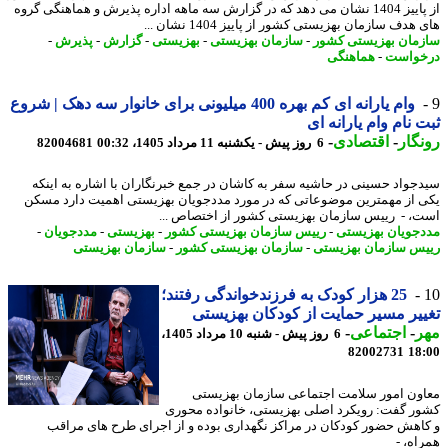
از پاییز 1404 نشان می دهد که در گزارش سه ماهه اداره پذیرش و هماهنگی گروه
هدف سازمان بهزیستی کشور از پاییز 1404 نشان ...
مان بهزیستی کشور
-
سازمان بهزیستی
-
بهزیستی
-
گزارش
-
پذیرش
-
واست
-
هماهنگی
وام یارانه ای کم بهره 400 میلیونی برای خانوار سه دهک | شروع
 نام وام یارانه ای
گار
-
اقتصادی
-
6 روز پیش - یکشنبه 11 مرداد 1405، 00:32
82004681
جواد حسینی در حاشیه سفر به کاشان در جمع خبرنگاران با اشاره به اینکه
 از مهمترین موضوعاتی که در مورد مددجویان بهزیستی اهمیت دارد مسکن
، - رییس سازمان بهزیستی کشور از اختصاص ...
جویان بهزیستی
-
رییس سازمان بهزیستی کشور
-
بهزیستی
-
مددجویان
-
س سازمان بهزیستی
-
سازمان بهزیستی کشور
-
سازمان بهزیستی
25 هزار کودک به فرزندخواندگی رفتند؛
یر مسیر حمایت از کودکان بهزیستی
ر
-
اجتماعی
-
6 روز پیش - شنبه 10 مرداد 1405،
82002731
18
ون امور سلامت اجتماعی سازمان بهزیستی
ر گفت: رویکرد اصلی بهزیستی، خانواده محوری
اهش حضور کودکان در مراکز نگهداری بوده و از اجرای طرح های مراقب
اه، -