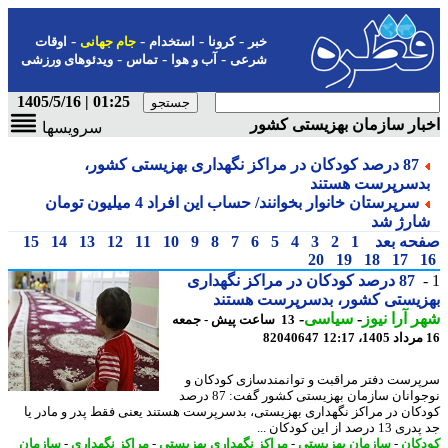
-
-
-
-
خبر
کرونا
استخدام
جام جهانی
اوقات
-
-
-
شرعی
آب و هوا
تماس
ویدئوهای ورزشی
01:25 | 1405/5/16
ار سازمان بهزیستی کشور
سرویسها
87 درصد کودکان در مراکز نگهداری بهزیستی کشور،
دسرپرست هستند
سرپرستان خانوار بخوانند/ حساب این افراد 4 میلیون تومان
ارژ شد
حه بعد
1
2
3
4
5
6
7
8
9
10
11
12
13
14
15
20
19
18
17
87 درصد کودکان در مراکز نگهداری
زیستی کشور، بدسرپرست هستند
 آرا نیوز
-
سیاسی
-
13 ساعت پیش - جمعه
82040647
رست دفتر مراقبت و توانمندسازی کودکان و
نوجوانان سازمان بهزیستی کشور گفت: 87 درصد
کان در مراکز نگهداری بهزیستی، بدسرپرست هستند یعنی فقط پدر و مادر یا
درصد از این کودکان ...
کان
-
سازمان بهزیستی
-
مراکز نگهداری بهزیستی
-
مراکز نگهداری
-
سازمان