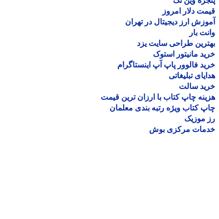
ره وین تک
ت دلار امروز
زش ارز دیجیتال در تهران
ت بار
رین طراحی سایت یزد
د مانیتور استوک
د فالوور پاپ آپ اینستاگرام
یای تبلیغاتی
ید سالت
نه چاپ کتاب با ارزان ترین قیمت
 کتاب ویژه رتبه بندی معلمان
موزیک
مات مرکزی بوش