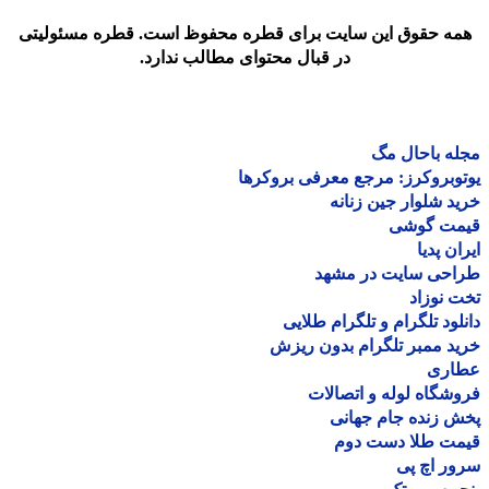
مه حقوق این سایت برای قطره محفوظ است. قطره مسئولیتی
در قبال محتوای مطالب ندارد.
ه باحال مگ
وبروکرز: مرجع معرفی بروکرها
د شلوار جین زنانه
مت گوشی
ان پدیا
احی سایت در مشهد
 نوزاد
لود تلگرام و تلگرام طلایی
د ممبر تلگرام بدون ریزش
اری
شگاه لوله و اتصالات
 زنده جام جهانی
مت طلا دست دوم
ر اچ پی