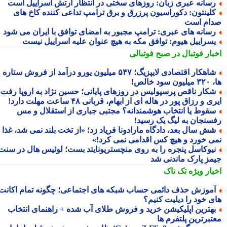
سانه عبری زبان: روزهای سختی در انتظار ارتش اسراییل است
لینتون: دکوراسیون پرزرق و برق ترامپ تداعی کننده کاخ های
ام است
سانه های عبری: ترامپ مجبور به امضای توافق با ایران می شود
سراییل هیوم: توافق مکه به هیچ عنوان علیه اسراییل نیست
بار فوتبال در صبح فوتبالی
شاهکار اقتصادی لایپزیگ؛ ۵۴۷ میلیون یورو درآمد از فروش ستاره
سود خالص!
کار ناقص پرسپولیس در روزهای پایانی؛ حسین نژاد به اروپا رفت،
ی و رزاق پور در هاله ای از ابهام، قربانی ۴۸ ساعت مهلت دارد!
قوط یا انتخاب هوشمندانه؟ مجتبی جباری از استقلال و مس
سنجان به لیگ یک رسید!
ش سال بعد، دادگاه مارادونا فریاد زد؛ «از تخت بلند نمی شد، غذا
ی خورد و هیچ کس اقدامی نمی کرد!»
یوکاسل پنجره را به روی منچستریونایتد بست؛ لوئیس هال در سنت
مز پارک ماندنی شد
بار ویژه
تک ناک
موزش حذف دائمی حساب شبکه های اجتماعی؛ چگونه تمام اکانت
ی خود را دیلیت کنیم؟
هترین اپلیکیشن خرید و فروش طلای آب شده + راهنمای انتخاب
تبرترین پلتفرم ها