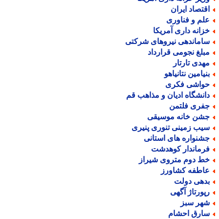
قتصاد ایران
لم و فناوری
زانه داری آمریکا
اماندهی نیروهای شرکتی
بلغ نجومی قرارداد
هدی تارتار
نیامین نتانیاهو
واشی فکری
انشگاه ادیان و مذاهب قم
فری فلتمن
شن خانه موسیقی
یب زمینی تنوری پنیری
شنواره های استانی
رماندار کوهدشت
ط دوم متروی شیراز
اطفه کشاورز
دهی دولت
پورتاژ آگهی
هر سبز
ارق احشام