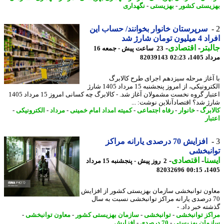
یستی کشور
-
بهزیستی
-
نگهداری
سرپرستان خانوار بخوانند/ حساب این
ن تومان شارژ شد
بتر
-
اقتصادی
-
23 ساعت پیش - جمعه 16
1، 02:23
82039143
آغاز مرحله سیزدهم اجرای طرح کالابرگ
الکترونیکی، از امروز پنجشنبه 15 مرداد 1405 شارژ
اعتبار گروه نخست مشمولان آغاز شد. - کالابرگ چه کسانی امروز 15 مرداد 1405
ژ شد؟ اقتصادآنلاین نوشت: ...
ابرگ
-
خانوار
-
رفاه اجتماعی
-
کمیته امداد امام خمینی
-
مرداد
-
الکترونیکی
-
ار
افزایش 70 درصدی یارانه مراکز
نبخشی
نا
-
اقتصادی
-
2 روز پیش - پنجشنبه 15 مرداد
82032696
1405
ون توانبخشی سازمان بهزیستی کشور از افزایش
7 درصدی یارانه مراکز توانبخشی نسبت به سال
ته خبر داد. -
کز توانبخشی
-
توانبخشی
-
سازمان بهزیستی کشور
-
معاون توانبخشی
-
مان بهزیستی
-
70 درصدی
-
افزایش