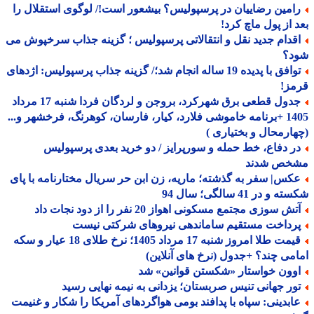
امین رضاییان در پرسپولیس؟ بیشعور است!/ لوگوی استقلال را
 از پول ماچ کرد!
قدام جدید نقل و انتقالاتی پرسپولیس ؛ گزینه جذاب سرخپوش می
د؟
توافق با پدیده 19 ساله انجام شد؛/ گزینه جذاب پرسپولیس: اژدهای
مز!
جدول قطعی برق شهرکرد، بروجن و لردگان فردا شنبه 17 مرداد
1405 +برنامه خاموشی فلارد، کیار، فارسان، کوهرنگ، فرخشهر و...
ارمحال و بختیاری )
ر دفاع، خط حمله و سورپرایز / دو خرید بعدی پرسپولیس
خص شدند
کس| سفر به گذشته؛ ماریه، زن ابن حر سریال مختارنامه با پای
و در 41 سالگی؛ سال 94
ش سوزی مجتمع مسکونی اهواز 20 نفر را از دود نجات داد
رداخت مستقیم ساماندهی نیروهای شرکتی نیست
قیمت طلا امروز شنبه 17 مرداد 1405؛ نرخ طلای 18 عیار و سکه
می چند؟ +جدول (نرخ های آنلاین)
وون خواستار «شکستن قوانین» شد
ور جهانی تنیس صربستان؛ یزدانی به نیمه نهایی رسید
ابدینی: سپاه با پدافند بومی هواگردهای آمریکا را شکار و غنیمت