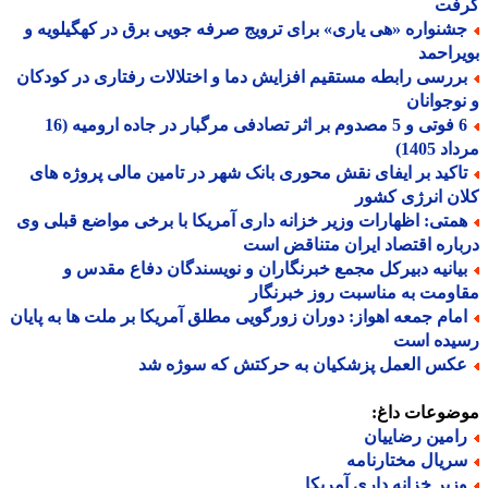
فت
شنواره «هی یاری» برای ترویج صرفه جویی برق در کهگیلویه و
راحمد
ررسی رابطه مستقیم افزایش دما و اختلالات رفتاری در کودکان
وجوانان
6 فوتی و 5 مصدوم بر اثر تصادفی مرگبار در جاده ارومیه (16
 1405)
اکید بر ایفای نقش محوری بانک شهر در تامین مالی پروژه های
ن انرژی کشور
متی: اظهارات وزیر خزانه داری آمریکا با برخی مواضع قبلی وی
اره اقتصاد ایران متناقض است
یانیه دبیرکل مجمع خبرنگاران و نویسندگان دفاع مقدس و
ومت به مناسبت روز خبرنگار
مام جمعه اهواز: دوران زورگویی مطلق آمریکا بر ملت ها به پایان
یده است
کس العمل پزشکیان به حرکتش که سوژه شد
ضوعات داغ:
امین رضاییان
ریال مختارنامه
زیر خزانه داری آمریکا