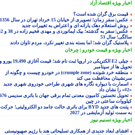
بار ویژه
اقتصاد آزاد
یمت برق گران شده است؟
کس| سفر زمان؛ تصویری از خیابان 15 خرداد تهران در سال 1356
وش استعلام دهک یارانه ای و اعتراض به تغییرات جدید
عکس| سفر به گذشته؛ بیک ایمانوردی و مهدی فخیم زاده در 38 و 32
لگی؛ سال 53
لاستیک گران شد؛ اما بسته بندی تغییر نکرد، مردم تاوان دادند
بار ویژه
و قیمت خودرو | چرخان
جیلی E2 الکتریکی در اروپا ثبت نام شد؛ قیمت آغازی 19,490 یورو و
ویل ها از سپتامبر
منطقه خرد شونده (crumple zone) در خودرو چیست و چگونه از
نشینان محافظت می کند
سمارت با دیواره نگاره های شهری طراحی خودروی شهری جدید
تحویل نخستین کامیون معدنی تمام برقی جهان با باتری سدیمی 676
لووات ساعتی در چین
پتنت های جدید BYD برای باتری حالت جامد دو الکترولیتی؛ حرکت
سمت تولید آزمایشی در 2027
بار ویژه
تسنیم نیوز
فشای ابعاد جدیدی از همکاری تسلیحاتی هند با رژیم صهیونیستی