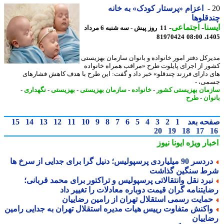
اعزام «پرستار کودک» به خانه
قلوها
نا
-
اجتماعی
-
11 روز پیش - سه شنبه 6 مرداد
81970424
1405
رکل دفتر امور خانواده و بانوان سازمان بهزیستی
ر از اجرای پایلوت طرح «مراقب همراه خانواده
 دارای فرزند چندقلو» خبر داد و گفت: این طرح با هدف کاهش فشارهای
ی، -
مان بهزیستی کشور
-
خانواده
-
سازمان بهزیستی
-
بهزیستی
-
نگهداری
-
وان
-
طرح
حه بعد
1
2
3
4
5
6
7
8
9
10
11
12
13
14
15
20
19
18
17
بار ویژه
ایونا نیوز
دردسر 90 میلیاردی پرسپولیس؛ دنیل گرا برای جدایی از سرخ ها
ط سنگین گذاشت
برد نقل وانتقالاتی پرسپولیس و تراکتور برای محمد قربانی؛
ایتنامه گران قیمت دوباره معادلات را تغییر داد
مایت رسمی استقلال تهران از رامین رضاییان
اکنش متفاوت رییس هیات مدیره استقلال تهران به جدایی رامین
اییان