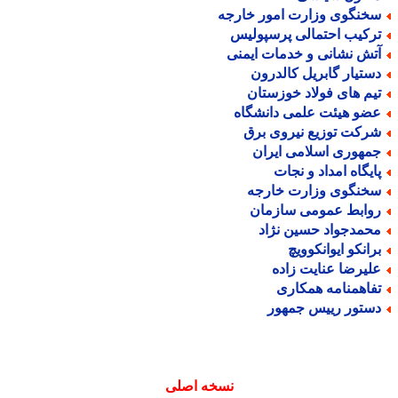
خنگوی وزارت امور خارجه
رکیب احتمالی پرسپولیس
تش نشانی و خدمات ایمنی
ستیار گابریل کالدرون
یم های فولاد خوزستان
ضو هیئت علمی دانشگاه
رکت توزیع نیروی برق
مهوری اسلامی ایران
ایگاه امداد و نجات
خنگوی وزارت خارجه
وابط عمومی سازمان
حمدجواد حسین نژاد
رانکو ایوانکوویچ
لیرضا عنایت زاده
فاهمنامه همکاری
ستور رییس جمهور
نسخه اصلی