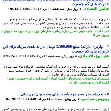
واده های کم جمعیت
بتر
-
اقتصادی
-
4 روز پیش - سه شنبه 13 مرداد 1405، 12:07
82021570
ی منتشر شده است که میتواند معادلات مالی هزاران خانوار تحت پوشش
ته امداد امام خمینی (ره) و سازمان بهزیستی کشور را دستخوش تغییر کند. - بر
س اطلاعات زمان واریز مستمری مددجویان که ...
ته امداد امام خمینی
-
تغییر
-
بازه زمانی
-
سازمان بهزیستی کشور
-
مددجویان
-
یز
-
مرداد
واریزی یارانه؛ مبلغ 3.500.000 تومان یارانه نقدی مرداد برای این
واده های کم جمعیت
ا نیوز
-
اقتصادی
-
4 روز پیش - سه شنبه 13 مرداد 1405، 12:01
82021522
ته امداد و بهزیستی برای پرداخت یارانه کمک معیشتی خانواده های سه نفره در
ماه مرداد مبلغ 3 میلیون و 500 هزار توماتن در نظر گرفت - خبری منتشر شده
 که میتواند معادلات مالی هزاران خانوار ...
مری مددجویان
-
مددجویان
-
کمیته امداد
-
کمیته امداد امام خمینی
-
تغییر
-
ته امداد و بهزیستی
-
یارانه
معیشت در صدر درخواست های مددجویان بهزیستی
نویس
-
سیاسی
-
4 روز پیش - سه شنبه 13 مرداد 1405، 10:03
82020807
رش سه ماهه اداره پذیرش و هماهنگی گروه های هدف سازمان بهزیستی کشور