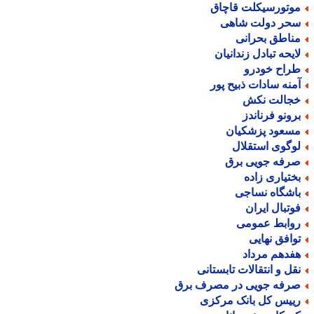
وتورسیکلت قاچاق
حر دولت شاهی
ناطق بحرانی
ایحه تبادل زندانیان
راح خودرو
منه سادات ذبیح پور
جالت نکش
رونو فرناندز
سعود پزشکیان
وگوی استقلال
رفه جویی برق
ختیاری زاده
اشگاه نساجی
وتبال ایران
وابط عمومی
وافق نهایی
فدهم مرداد
قل و انتقالات تابستانی
رفه جویی در مصرف برق
ییس کل بانک مرکزی