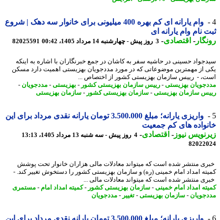
وام یارانه ای کم بهره 400 میلیونی برای خانوار سه دهک | شروع
 نام وام یارانه ای
گار
-
اقتصادی
-
3 روز پیش - چهارشنبه 14 مرداد 1405، 00:42
82025591
جواد حسینی در حاشیه سفر به کاشان در جمع خبرنگاران با اشاره به اینکه
 از مهمترین موضوعاتی که در مورد مددجویان بهزیستی اهمیت دارد مسکن
، - رییس سازمان بهزیستی کشور از اختصاص ...
جویان بهزیستی
-
رییس سازمان بهزیستی کشور
-
بهزیستی
-
مددجویان
-
س سازمان بهزیستی
-
سازمان بهزیستی کشور
-
سازمان بهزیستی
واریزی یارانه؛ مبلغ 3.500.000 تومان یارانه نقدی مرداد برای این
واده های کم جمعیت
نویس نیوز
-
اقتصادی
-
4 روز پیش - سه شنبه 13 مرداد 1405، 13:13
82022
ی منتشر شده است که میتواند معادلات مالی هزاران خانوار تحت پوشش
ته امداد امام خمینی (ره) و سازمان بهزیستی کشور را دستخوش تغییر کند. -
ی منتشر شده است که میتواند معادلات مالی ...
ته امداد امام خمینی
-
سازمان بهزیستی کشور
-
کمیته امداد امام
-
مستمری
جویان
-
سازمان بهزیستی
-
تغییر
-
مددجویان
واریزی یارانه؛ مبلغ 3.500.000 تومان یارانه نقدی مرداد برای این