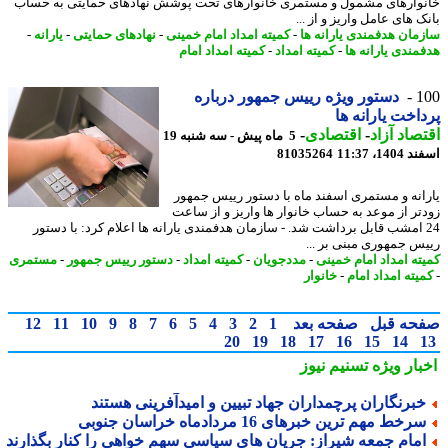
وارهای مشمول و مستمری خانوارهای تحت پوشش نهادهای حمایتی به حساب
 های عامل واریز و از ...
مان هدفمندی یارانه ها
-
کمیته امداد امام خمینی
-
نهادهای حمایتی
-
یارانه
-
مندی یارانه ها
-
کمیته امداد
-
کمیته امداد امام
1
دستور ویژه رییس جمهور درباره
اخت یارانه ها
صاد آزاد
-
اقتصادی
-
5 ماه پیش - سه شنبه 19
14، 11:37
81035264
انه و مستمری اسفند ماه با دستور رییس جمهور
تر از موعد به حساب خانوار ها واریز و از ساعت
2 امشب قابل برداشت شد. - سازمان هدفمندی یارانه ها اعلام کرد: با دستور
س جمهوری مبنی بر ...
ته امداد امام خمینی
-
مددجویان
-
کمیته امداد
-
دستور رییس جمهور
-
مستمری
یته امداد امام
-
خانوار
حه قبل
صفحه بعد
1
2
3
4
5
6
7
8
9
10
11
12
20
19
18
17
16
15
14
بار ویژه
تسنیم نیوز
برنگاران پرچمداران جهاد تبیین و امیدآفرینی هستند
رخط مهم ترین خبرهای 16 مردادماه خراسان جنوبی
مام جمعه شیراز: جریان های سیاسی سهم خواهی را کنار بگذارند