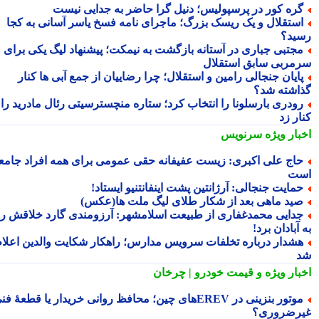
ره کور در پرسپولیس؛ دنیل گرا حاضر به جدایی نیست
ستقلال و یک ریسک بزرگ؛ ماجرای نامه فسخ یاسر آسانی به کجا
ید؟
جتبی جباری در آستانه بازگشت به نیمکت؛ پیشنهاد لیگ یکی برای
مربی سابق استقلال
ایان جنجالی رامین و استقلال؛ چرا رضاییان از جمع آبی ها کنار
اشته شد؟
ودری بارسلونا را انتخاب کرد؛ ستاره منچسترسیتی رئال مادرید را
ر زد
بار ویژه
سرنویس
اج علی اکبری: زیست عفیفانه حقی عمومی برای همه افراد جامعه
ت
مایت جنجالی: آرژانتین پشت اینفانتنیو ایستاد!
ید ماهی بعد از شکار طلای لیگ ملت ها(عکس)
دایی محمدغفاری از طبیعت اسلامشهر: آرزومندی گارد خلاقش را
آبادان برد!
شدار درباره تخلفات سرویس مدارس؛ راهکار شکایت والدین اعلام
بار ویژه
و قیمت خودرو | چرخان
موتور بنزینی در EREVهای چین؛ محافظ روانی خریدار یا قطعهٔ فنی
رضروری؟