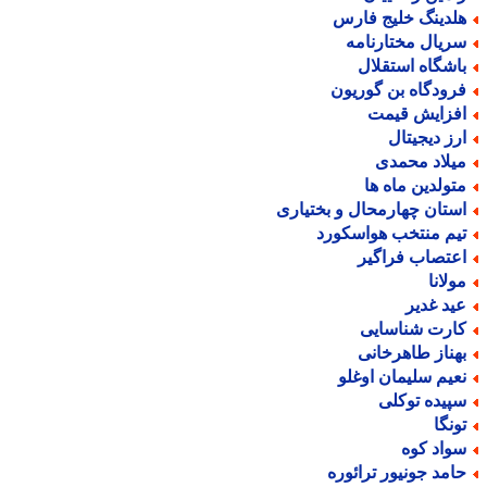
لدینگ خلیج فارس
ریال مختارنامه
اشگاه استقلال
رودگاه بن گوریون
فزایش قیمت
رز دیجیتال
یلاد محمدی
تولدین ماه ها
ستان چهارمحال و بختیاری
یم منتخب هواسکورد
عتصاب فراگیر
ولانا
ید غدیر
ارت شناسایی
هناز طاهرخانی
عیم سلیمان اوغلو
پیده توکلی
ونگا
واد کوه
امد جونیور ترائوره