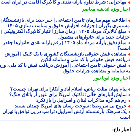
هاجرانی: شرط تداوم یارانه نقدی و کالابرگ اقامت در ایران است
بار ویژه
اندیشه معاصر
طلاعیه مهم سازمان تامین اجتماعی | خبر جدید برای بازنشستگان و
تمری بگیران | جزئیات افزایش حقوق و متناسب سازی ۱۴۰۵
مبلغ کالابرگ مرداد ۱۴۰۵ | زمان شارژ اعتبار کالابرگ الکترونیکی |
ئیات جدید برای خانوارهای مشمول
مبلغ دقیق یارانه مرداد ماه ۱۴۰۵ | رقم یارانه نقدی خانوارها چقدر
ت؟
شاهده فیش حقوقی بازنشستگان کشوری با یک کلیک | آموزش
یافت فیش حقوقی با کد ملی و سامانه آنلاین
یش حقوقی تامین اجتماعی | آموزش دریافت فیش با کد ملی، ورود
 سامانه و مشاهده جزئیات حقوق
بار ویژه
ایونا نیوز
یام پنهان مثلث ریاض، اسلام آباد و آنکارا برای تهران چیست؟
مایش انبارهای خالی؛ تاکتیک آمریکا برای عبور از باتلاق جنگ؟
م هم گره مذاکرات لبنان و اسراییل را باز نکرد
روج بی سروصدا؛ سوخت رسان های آمریکا چمدان بستند
ک سرهنگ بازنشسته ارتش اسراییل: ترامپ در پی توافق با تهران
ت
ار داغ: