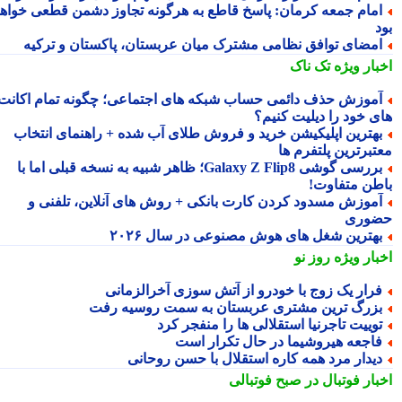
مام جمعه کرمان: پاسخ قاطع به هرگونه تجاوز دشمن قطعی خواهد
مضای توافق نظامی مشترک میان عربستان، پاکستان و ترکیه
بار ویژه
تک ناک
موزش حذف دائمی حساب شبکه های اجتماعی؛ چگونه تمام اکانت
ی خود را دیلیت کنیم؟
هترین اپلیکیشن خرید و فروش طلای آب شده + راهنمای انتخاب
تبرترین پلتفرم ها
بررسی گوشی Galaxy Z Flip8؛ ظاهر شبیه به نسخه قبلی اما با
طن متفاوت!
موزش مسدود کردن کارت بانکی + روش های آنلاین، تلفنی و
وری
هترین شغل های هوش مصنوعی در سال ۲۰۲۶
بار ویژه
روز نو
رار یک زوج با خودرو از آتش سوزی آخرالزمانی
زرگ ترین مشتری عربستان به سمت روسیه رفت
وییت تاجرنیا استقلالی ها را منفجر کرد
اجعه هیروشیما در حال تکرار است
یدار مرد همه کاره استقلال با حسن روحانی
بار فوتبال در صبح فوتبالی