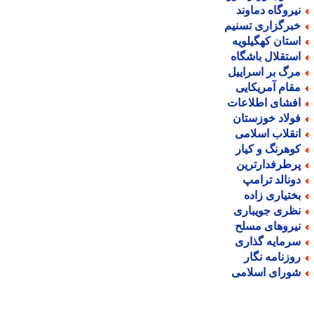
یروگاه دماوند
برگزاری تسنیم
ستان کهگیلویه
ستقلال باشگاه
رگ بر اسراییل
قام آمریکایی
فشای اطلاعات
ولاد خوزستان
نقلاب اسلامی
وهرنگ و کیار
رطرفدارترین
ونالد ترامپ
ختیاری زاده
ظری جویباری
یروهای مسلح
رمایه گذاری
وزنامه نگار
ورای اسلامی