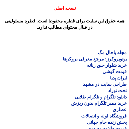
نسخه اصلی
مه حقوق این سایت برای قطره محفوظ است. قطره مسئولیتی
در قبال محتوای مطالب ندارد.
ه باحال مگ
وبروکرز: مرجع معرفی بروکرها
د شلوار جین زنانه
مت گوشی
ان پدیا
احی سایت در مشهد
 نوزاد
لود تلگرام و تلگرام طلایی
د ممبر تلگرام بدون ریزش
اری
شگاه لوله و اتصالات
 زنده جام جهانی
مت طلا دست دوم