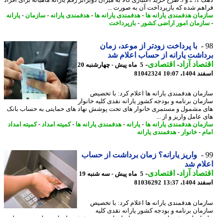
دهک 1، 2 و 3 طرح خرید اعتباری کالا به میزان دوبرابر رقم یارانه ماهیانه برای افراد
هم شده که بازپرداخت آن به صورت ...
مان هدفمندی یارانه ها
-
هدفمندی یارانه ها
-
هدفمندی یارانه
-
سازمان
-
یارانه
زمان امور اراضی کشور
-
بازپرداخت
با پرداخت زودتر از موعد، زمان
اشت یارانه از حساب اعلام شد
صاد آزاد
-
اقتصادی
-
5 ماه پیش - چهارشنبه 20
14، 10:07
81042324
مان هدفمندی یارانه ها اعلام کرد: با تخصیص
مان برنامه و بودجه کشور یارانه نقدی کلیه خانوار
 مشمول و مستمری خانوار های تحت پوشش نهاد های حمایتی به حساب بانک
عامل واریز و از ...
مان هدفمندی یارانه ها
-
یارانه
-
هدفمندی یارانه ها
-
کمیته امداد
-
کمیته امداد
م
-
خانوار
-
هدفمندی یارانه
واریز یارانه؟ زمان برداشت از حساب
ام شد
صاد آزاد
-
اقتصادی
-
5 ماه پیش - سه شنبه 19
14، 13:37
81036292
مان هدفمندی یارانه ها اعلام کرد: با تخصیص
مان برنامه و بودجه کشور یارانه نقدی کلیه