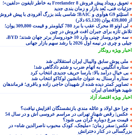
تعویق رویداد پیش فروش Freelander 8 به خاطر تایفون «دلفین»؛
ئیات فنی، بُعد بازار و زمان بندی جدید
استلِتو G9 هوآوی و BAIC؛ شاسی بلند بزرگ آفرودی با پیش فروش
دلار)
لی اوتو i8 محرک عقب با برد 780 کیلومتر و قیمت 309,800 یوان؛
اش تازه برای جبران افت فروش در چین
سه خودروساز چینی وارد 10 خودروساز برتر جهان شدند؛ BYD،
 و چری در نیمه اول 2026 با رشد سهم بازار جهانی
بار ویژه
رونگار
لی پوش سابق والیبال ایران استقلالی شد
تاره انگلیس به اتهام ضرب و شتم دادگاهی شد!
ی خیال درآمد بالا: بارسا حریف جدیدی انتخاب کرد
تاره آرسنال به عنوان جانشین لوکاکو انتخاب شد
صاویر کمتر دیده شده از شهیدان حاجی زاده و باقری؛ فرماندهان
ید هوافضای ایران
بار ویژه
اقتصاد آزاد
را حق اولاد و عائله مندیِ بازنشستگان افزایش نیافت؟
کس| رقص شهناز تهرانی در مراسم عروسی اش و در سال 54
یمت مرغ دوباره گران می شود؟
کس| سفر زمان؛ «ملیجک، کودک محبوب ناصرالدین شاه» در
رگسالی در کنار دخترانش