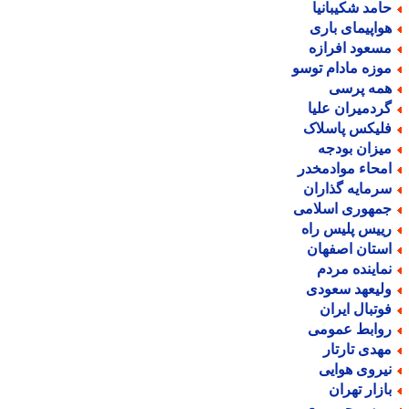
امد شکیبانیا
واپیمای باری
سعود افرازه
وزه مادام توسو
مه پرسی
ردمیران علیا
لیکس پاسلاک
یزان بودجه
محاء موادمخدر
رمایه گذاران
مهوری اسلامی
ییس پلیس راه
ستان اصفهان
ماینده مردم
لیعهد سعودی
وتبال ایران
وابط عمومی
هدی تارتار
یروی هوایی
ازار تهران