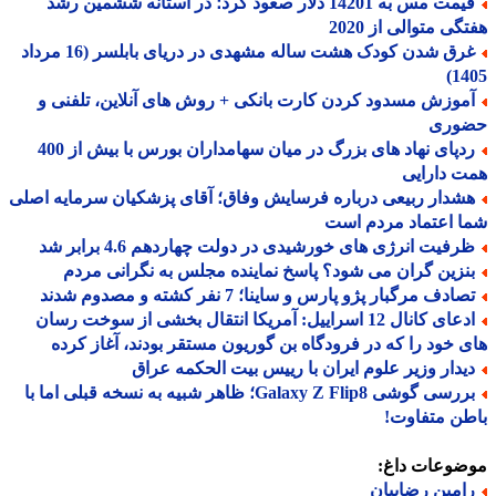
قیمت مس به 14201 دلار صعود کرد؛ در آستانه ششمین رشد
گی متوالی از 2020
غرق شدن کودک هشت ساله مشهدی در دریای بابلسر (16 مرداد
14
موزش مسدود کردن کارت بانکی + روش های آنلاین، تلفنی و
وری
ردپای نهاد های بزرگ در میان سهامداران بورس با بیش از 400
 دارایی
شدار ربیعی درباره فرسایش وفاق؛ آقای پزشکیان سرمایه اصلی
 اعتماد مردم است
رفیت انرژی های خورشیدی در دولت چهاردهم 4.6 برابر شد
نزین گران می شود؟ پاسخ نماینده مجلس به نگرانی مردم
ادف مرگبار پژو پارس و ساینا؛ 7 نفر کشته و مصدوم شدند
ادعای کانال 12 اسراییل: آمریکا انتقال بخشی از سوخت رسان
 خود را که در فرودگاه بن گوریون مستقر بودند، آغاز کرده
یدار وزیر علوم ایران با رییس بیت الحکمه عراق
بررسی گوشی Galaxy Z Flip8؛ ظاهر شبیه به نسخه قبلی اما با
ن متفاوت!
ضوعات داغ:
امین رضاییان