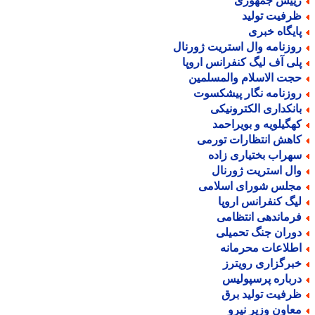
ییس جمهوری
رفیت تولید
ایگاه خبری
وزنامه وال استریت ژورنال
لی آف لیگ کنفرانس اروپا
جت الاسلام والمسلمین
وزنامه نگار پیشکسوت
انکداری الکترونیکی
هگیلویه و بویراحمد
اهش انتظارات تورمی
هراب بختیاری زاده
ال استریت ژورنال
جلس شورای اسلامی
یگ کنفرانس اروپا
رماندهی انتظامی
وران جنگ تحمیلی
طلاعات محرمانه
برگزاری رویترز
رباره پرسپولیس
رفیت تولید برق
عاون وزیر نیرو