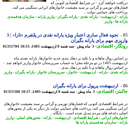
افت خواهند کرد. - در شرایط اقتصادی کنونی که
رهای تورمی و گرانی بر سبد معیشت خانوارهای ایرانی سنگینی می کند،
اخت های حمایتی دولت ...
نه
-
اردیبهشت
-
یارانه نقدی
-
یارانه بگیران
-
واریز یارانه
-
سازمان هدفمندی
نه ها
-
واریز
نحوه فعال سازی اعتبار ویژه یارانه نقدی در پلتفرم «تارا» | 3
یزی مهم برای یارانه بگیران
گار
-
اقتصادی
-
3 ماه پیش - سه شنبه 8 اردیبهشت 1405، 10:53
81351704
اساس روال ماهانه و با تکیه بر دهک بندی جدید خانوارها، یارانه نقدی ماه
اردیبهشت 1405 در دو مرحله مجزا به حساب سرپرستان خانوار واریز خواهد شد. -
اساس روال ماهانه و با تکیه بر دهک بندی ...
انه نقدی
-
یارانه
-
اردیبهشت
-
خانوار
-
سرپرستان خانوار
-
یارانه بگیران
-
واریز
اردیبهشت پرپول برای یارانه بگیران
بتر
-
اقتصادی
-
3 ماه پیش - سه شنبه 8 اردیبهشت 1405، 10:37
81351560
شرایط اقتصادی کنونی که فشارهای تورمی و گرانی بر سبد معیشت خانوارهای
انی سنگینی می کند، پرداخت های حمایتی دولت بار دیگر به یکی از محورهای
ی دغدغه های مردم تبدیل شده است. - پایگاه ...
وارهای ایرانی
-
شرایط اقتصادی
-
اردیبهشت
-
یارانه
-
محورهای اصلی
-
واریز
نه
-
سازمان هدفمندی یارانه ها