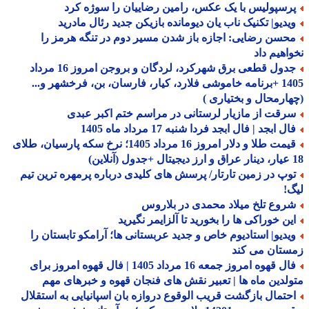
رسپولیس با یک عکس، رامین رضاییان را سوژه کرد
یدیو| تکنیک ناب یان دیومانده بازیکن جدید رئال مادرید
حسن رضایی: اجازه باز شدن مسیر دوم در تنگه هرمز را
اهیم داد
جدول قطعی برق شهرکرد، لردگان و بروجن امروز 16 مرداد
1405 +برنامه خاموشی فلارد، کیار، فارسان، بن، فرخشهر و...
ارمحال و بختیاری )
رقت از مازیار لرستانی در مراسم ختم اکبر عبدی
ل ابجد | فال ابجد فردا شنبه 17 مرداد ماه 1405
قیمت طلا و دلار امروز 16 مرداد 1405؛ نرخ سکه پارسیان، طلای
وپ در زمین تارتار/ پرسش های کلیدی درباره پرمهره ترین تیم
!
روع تلخ میلاد محمدی در بلاروس
ین خوراکی ها را بخورید تا آلزایمر نگیرید
یدیو| استادیوم خاص و جدید عربستانی ها؛ آرامکو تابستان را
ستان می کند
فال قهوه امروز جمعه 16 مرداد 1405 | فال قهوه امروز برای
لدین ماه ها | تعبیر نقش های فنجان قهوه و خبرهای مهم
حتمال بازگشت قریب الوقوع دروازه بان اسپانیایی به استقلال