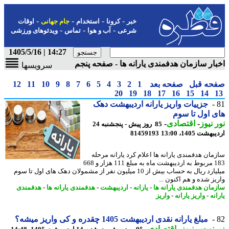
-
-
-
-
خبر
کرونا
استخدام
جام جهانی
اوقات
-
-
-
شرعی
آب و هوا
تماس
ویدئوهای ورزشی
14:27 | 1405/5/16
ار سازمان هدفمندی یارانه ها - صفحه پنجم
سرویسها
حه قبل
صفحه بعد
1
2
3
4
5
6
7
8
9
10
11
12
20
19
18
17
16
15
14
جزییات واریز یارانه اردیبهشت دهک
 اول تا سوم
 نیوز
-
اقتصادی
-
85 روز پیش - پنجشنبه 24
شت 1405، 13:00
81459193
مان هدفمندی یارانه ها اعلام کرد یارانه مرحله
183 مربوط به اردیبهشت ماه به مبلغ 111 هزار و 668
میلیارد ریال به حساب بیش از 10 میلیون نفر از مشمولان دهک های اول تا سوم
یز شده و هم اکنون ...
مان هدفمندی یارانه ها
-
یارانه
-
اردیبهشت
-
هدفمندی یارانه ها
-
هدفمندی
نه
-
واریز یارانه
-
واریز
مبلغ یارانه نقدی اردیبهشت 1405 چقدره و کی واریز میشه؟
نویس نیوز
-
اقتصادی
-