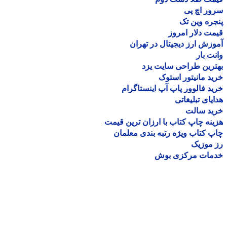
ر اچ پی
ره وین تک
ت دلار امروز
زش ارز دیجیتال در تهران
ت بار
رین طراحی سایت یزد
د مانیتور استوک
د فالوور پاپ آپ اینستاگرام
یای تبلیغاتی
ید سالت
نه چاپ کتاب با ارزان ترین قیمت
 کتاب ویژه رتبه بندی معلمان
موزیک
مات مرکزی بوش