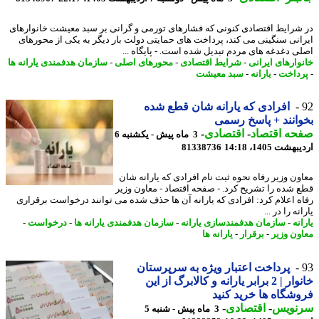
شرایط اقتصادی کنونی که فشارهای تورمی و گرانی بر سبد معیشت خانوارهای
انی سنگینی می کند، پرداخت های حمایتی دولت بار دیگر به یکی از محورهای
ی دغدغه های مردم تبدیل شده است. - پایگاه ...
وارهای ایرانی
-
شرایط اقتصادی
-
محورهای اصلی
-
سازمان هدفمندی یارانه ها
داخت
-
یارانه
-
سبد معیشت
افرادی که یارانه شان قطع شده
انند + پاسخ رسمی
حه اقتصاد
-
اقتصادی
-
3 ماه پیش - یکشنبه 6
شت 1405، 14:18
81338736
ون وزیر رفاه نحوه ثبت نام افرادی که یارانه شان
 شده را تشریح کرد. - صفحه اقتصاد - معاون وزیر
ه اعلام کرد: افرادی که یارانه آن ها حذف شده می توانند درخواست برقراری
نه را در ...
نه
-
سازمان هدفمندسازی یارانه
-
سازمان هدفمندی یارانه ها
-
درخواست
-
ون وزیر
-
برقرار
-
یارانه ها
پرداخت اعتبار ویژه به سرپرستان
خانوار | 2 برابر یارانه و کالابرگ از این
شگاه ها خرید کنید
نویس
-
اقتصادی
-
3 ماه پیش - شنبه 5