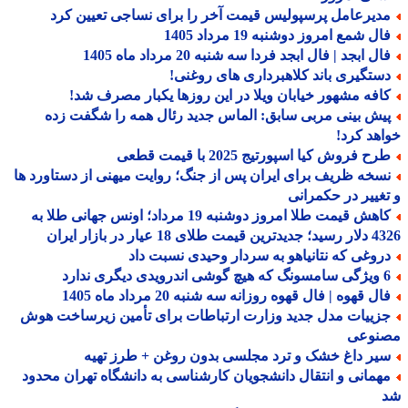
دیرعامل پرسپولیس قیمت آخر را برای نساجی تعیین کرد
ل شمع امروز دوشنبه 19 مرداد 1405
ل ابجد | فال ابجد فردا سه شنبه 20 مرداد ماه 1405
ستگیری باند کلاهبرداری های روغنی!
افه مشهور خیابان ویلا در این روزها یکبار مصرف شد!
یش بینی مربی سابق: الماس جدید رئال همه را شگفت زده
هد کرد!
ح فروش کیا اسپورتیج 2025 با قیمت قطعی
سخه ظریف برای ایران پس از جنگ؛ روایت میهنی از دستاورد ها
غییر در حکمرانی
کاهش قیمت طلا امروز دوشنبه 19 مرداد؛ اونس جهانی طلا به
 طلای 18 عیار در بازار ایران
روغی که نتانیاهو به سردار وحیدی نسبت داد
درویدی دیگری ندارد
ل قهوه | فال قهوه روزانه سه شنبه 20 مرداد ماه 1405
زییات مدل جدید وزارت ارتباطات برای تأمین زیرساخت هوش
نوعی
یر داغ خشک و ترد مجلسی بدون روغن + طرز تهیه
همانی و انتقال دانشجویان کارشناسی به دانشگاه تهران محدود