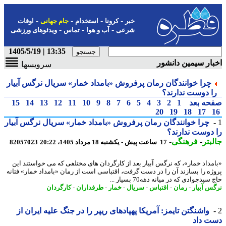
-
-
-
-
خبر
کرونا
استخدام
جام جهانی
اوقات
-
-
-
شرعی
آب و هوا
تماس
ویدئوهای ورزشی
13:35 | 1405/5/19
ار سیمین دانشور
سرویسها
چرا خوانندگان رمان پرفروش «بامداد خمار» سریال نرگس آبیار
ا دوست ندارند؟
حه بعد
1
2
3
4
5
6
7
8
9
10
11
12
13
14
15
20
19
18
17
چرا خوانندگان رمان پرفروش «بامداد خمار» سریال نرگس آبیار
دوست ندارند؟
بتر
-
فرهنگی
-
17 ساعت پیش - یکشنبه 18 مرداد 1405، 20:22
82057023
مداد خمار»، که نرگس آبیار بعد از کارگردان های مختلفی که می خواستند این
ژه را بسازند آن را در دست گرفت، اقتباسی است از رمان «بامداد خمار» فتانه
سیدجوادی که در میانه دهه70 بسیار ...
س آبیار
-
رمان
-
اقتباس
-
سریال
-
خمار
-
طرفداران
-
کارگردان
واشنگتن تایمز: آمریکا پهپادهای ریپر را در جنگ علیه ایران از
ت داد