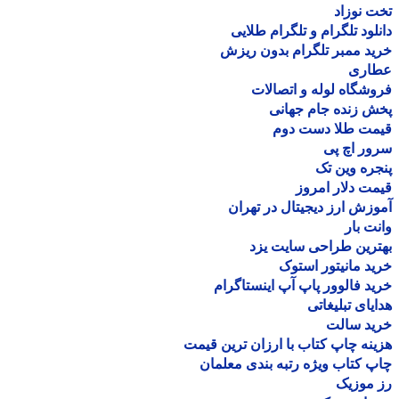
 نوزاد
لود تلگرام و تلگرام طلایی
د ممبر تلگرام بدون ریزش
اری
شگاه لوله و اتصالات
 زنده جام جهانی
مت طلا دست دوم
ر اچ پی
ره وین تک
ت دلار امروز
زش ارز دیجیتال در تهران
ت بار
رین طراحی سایت یزد
د مانیتور استوک
د فالوور پاپ آپ اینستاگرام
یای تبلیغاتی
ید سالت
نه چاپ کتاب با ارزان ترین قیمت
 کتاب ویژه رتبه بندی معلمان
موزیک