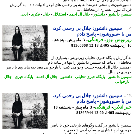
ره فکری جلال آل احمد ایستاد و با خلق
وشون»، پاسخی هنرمندانه به بی رحمی های او در ادبیات داد. - به گزارش
اک نیوز ، بسیاری از مخاطبان ...
ین دانشور
-
دانشور
-
جلال آل احمد
-
استقلال
-
جلال
-
فکری
-
ادبی
سیمین دانشور: جلال بی رحمی کرد،
با «سووشون» پاسخ دادم
نویس نیوز
-
فرهنگی
-
3 ماه پیش - پنجشنبه
81366068
گزارش پایگاه خبری تحلیلی زیرنویس، بسیاری از
طبان ادبیات که سیمین دانشور را تنها در سایه نام
سر جلال آل احمد» جست وجو می کنند، با بازخوانی مصاحبه های وی با ناصر
ری در سال ...
ین دانشور
-
پایگاه خبری تحلیلی
-
دانشور
-
جلال آل احمد
-
پایگاه خبری
-
جلال
زخوانی
سیمین دانشور: جلال بی رحمی کرد،
با «سووشون» پاسخ دادم
 آنلاین
-
فرهنگی
-
3 ماه پیش - پنجشنبه 10
شت 1405، 12:00
81365944
ین دانشور در گفت وگوهای تاریخی خود با ناصر
ری، از پافشاری بر سبک ادبی شخصی و