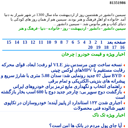
81351
سیمین دانشور در هشتمین روز از اردیبهشت ماه سال 1300 در شهر شیراز به دنیا
. خانواده او اهل فرهنگ و هنر بودند. سیمین هم از همان روز های کودکی با
ای کتاب و هنر مأنوس شد. - سیمین دانشور ...
ین دانشور
-
دانشور
-
اردیبهشت
-
روز
-
خانواده
-
دنیا
-
فرهنگ و هنر
حه بعد
1
2
3
4
5
6
7
8
9
10
11
12
13
14
15
20
19
18
17
بار ویژه
و قیمت خودرو | چرخان
نسخه ساخت چین مرسدس‑بنز VLE لو رفت؛ ابعاد، قوای محرکه و
ت مستقیم با MPVهای لوکس چینی
BYD سیل 07 جدید رونمایی شد: سدان 5.08 متری با شارژ سریع و
شرانه های بنزینی-الکتریکی و تمام برقی
اهنمای انتخاب و نگهداری مایع ترمز برای خودروهای ایرانی
بازگشت دوج سوپر بی: چارجر جدید دوج با 600 اسب بخار بازگشته
ت
اجباری شدن ۱۲۲ استاندارد از پاییز آینده؛ خودروسازان در تکاپوی
ییر شالوده فنی محصولات
بار ویژه
تک ناک
یا جای پول مردم در بانک ها امن است؟