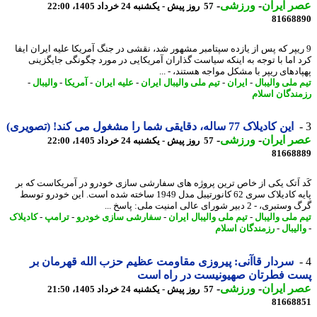
 ایران
-
ورزشی
-
57 روز پیش - یکشنبه 24 خرداد 1405، 22:00
81668
ریپر که پس از یازده سپتامبر مشهور شد، نقشی در جنگ آمریکا علیه ایران ایفا
 اما با توجه به اینکه سیاست گذاران آمریکایی در مورد چگونگی جایگزینی
ادهای ریپر با مشکل مواجه هستند، - ...
 ملی والیبال
-
ایران
-
تیم ملی والیبال ایران
-
علیه ایران
-
آمریکا
-
والیبال
-
ندگان اسلام
این کادیلاک 77 ساله، دقایقی شما را مشغول می کند! (تصویری)
 ایران
-
ورزشی
-
57 روز پیش - یکشنبه 24 خرداد 1405، 22:00
81668
 اَتک یکی از خاص ترین پروژه های سفارشی سازی خودرو در آمریکاست که بر
پایه کادیلاک سری 62 کانورتیبل مدل 1949 ساخته شده است. این خودرو توسط
، - 2 دبیر شورای عالی امنیت ملی: ‏پاسخ ...
 ملی والیبال
-
تیم ملی والیبال ایران
-
سفارشی سازی خودرو
-
ترامپ
-
کادیلاک
لیبال
-
رزمندگان اسلام
سردار قاآنی: پیروزی مقاومت عظیم حزب الله قهرمان بر
ت فطرتان صهیونیست در راه است
 ایران
-
ورزشی
-
57 روز پیش - یکشنبه 24 خرداد 1405، 21:50
81668