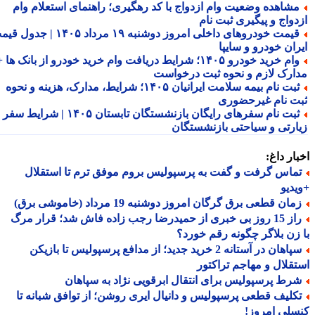
شاهده وضعیت وام ازدواج با کد رهگیری؛ راهنمای استعلام وام
دواج و پیگیری ثبت نام
قیمت خودروهای داخلی امروز دوشنبه ۱۹ مرداد ۱۴۰۵ | جدول قیمت
ران خودرو و سایپا
وام خرید خودرو ۱۴۰۵؛ شرایط دریافت وام خرید خودرو از بانک ها +
ارک لازم و نحوه ثبت درخواست
ثبت نام بیمه سلامت ایرانیان ۱۴۰۵؛ شرایط، مدارک، هزینه و نحوه
ت نام غیرحضوری
ثبت نام سفرهای رایگان بازنشستگان تابستان ۱۴۰۵ | شرایط سفر
ارتی و سیاحتی بازنشستگان
ار داغ:
ماس گرفت و گفت به پرسپولیس بروم موفق ترم تا استقلال
دیو
ان قطعی برق گرگان امروز دوشنبه 19 مرداد (خاموشی برق)
راز 15 روز بی خبری از حمیدرضا رجب زاده فاش شد؛ قرار مرگ
زن بلاگر چگونه رقم خورد؟
سپاهان در آستانه 2 خرید جدید؛ از مدافع پرسپولیس تا بازیکن
قلال و مهاجم تراکتور
رط پرسپولیس برای انتقال ابرقویی نژاد به سپاهان
کلیف قطعی پرسپولیس و دانیال ایری روشن؛ از توافق شبانه تا
لی امروز!