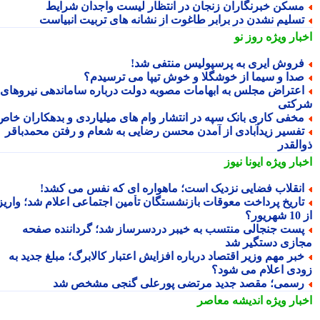
سکن خبرنگاران زنجان در انتظار لیست واجدان شرایط
سلیم نشدن در برابر طاغوت از نشانه های تربیت انبیاست
بار ویژه
روز نو
روش ایری به پرسپولیس منتفی شد!
دا و سیما از خوشگلا و خوش تیپا می ترسیدم؟
عتراض مجلس به ابهامات مصوبه دولت درباره ساماندهی نیروهای
کتی
خفی کاری بانک سپه در انتشار وام های میلیاردی و بدهکاران خاص
فسیر زیدآبادی از آمدن محسن رضایی به شعام و رفتن محمدباقر
القدر
بار ویژه
ایونا نیوز
نقلاب فضایی نزدیک است؛ ماهواره ای که نفس می کشد!
اریخ پرداخت معوقات بازنشستگان تأمین اجتماعی اعلام شد؛ واریز
ر؟
ست جنجالی منتسب به خیبر دردسرساز شد؛ گرداننده صفحه
ازی دستگیر شد
بر مهم وزیر اقتصاد درباره افزایش اعتبار کالابرگ؛ مبلغ جدید به
دی اعلام می شود؟
سمی؛ مقصد جدید مرتضی پورعلی گنجی مشخص شد
بار ویژه
اندیشه معاصر