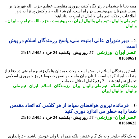
 دنیا با چشمان بازتر نگاه کنند، پیروزی مقاومت عظیم حزب الله قهرمان بر
پست فطرتان صهیونیست در راه است. ان شاءالله - 2 واکنش پیاتزا به درز
اعات رختکن تیم ملی والیبال ترامپ به نتانیاهو:
 ملی والیبال
-
تیم ملی والیبال ایران
-
صهیونیست
-
حزب الله
-
ترامپ
-
ایران
-
بال
دبیر شورای عالی امنیت ملی: ‏پاسخ رزمندگان اسلام در پیش
ت
 ایران
-
ورزشی
-
57 روز پیش - یکشنبه 24 خرداد 1405، 21:15
81668
خ رزمندگان اسلام در پیش است. ‏وحدت میدان ها یک زنجیره امنیتی در دفاع از
قه ایجاد کرده است. لبنان جان ماست و نقض خطوط قرمز جمهوری اسلامی
واهد شد. - 2 رفع کامل اختلال خدمات ...
ندگان اسلام
-
تیم ملی والیبال ایران
-
رزمندگان
-
اسلام
-
ایران
-
تیم ملی
بال
-
والیبال ایران
فرمانده نیروی هوافضای سپاه: از هر کلامی که اتحاد مقدس
 را به خطر می اندازد دوری کنید
 ایران
-
ورزشی
-
57 روز پیش - یکشنبه 24 خرداد 1405، 21:10
81668
نه یک گام جلوتر و نه یک گام عقبتر، بلکه همراه با ولی خویش باشید. - 2 پایداری