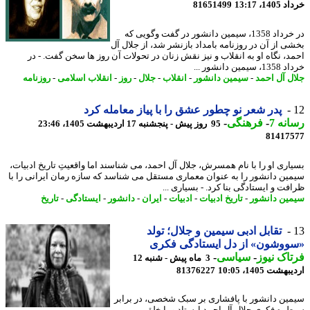
14، 13:17
81651499
در خرداد 1358، سیمین دانشور در گفت وگویی که
ی از آن در روزنامه بامداد بازنشر شد، از جلال آل
د، نگاه او به انقلاب و نیز نقش زنان در تحولات آن روز ها سخن گفت. - در
مین دانشور ...
ل آل احمد
-
سیمین دانشور
-
انقلاب
-
جلال
-
روز
-
انقلاب اسلامی
-
روزنامه
پدر شعر نو چطور عشق را با پیاز معامله کرد
نه 7
-
فرهنگی
-
95 روز پیش - پنجشنبه 17 اردیبهشت 1405، 23:46
81417
اری او را با نام همسرش، جلال آل احمد، می شناسند اما واقعیتِ تاریخ ادبیات،
ین دانشور را به عنوان معماری مستقل می شناسد که سازه رمان ایرانی را با
فت و ایستادگی بنا کرد. - بسیاری ...
ین دانشور
-
تاریخ ادبیات
-
ادبیات
-
ایران
-
دانشور
-
ایستادگی
-
تاریخ
تقابل ادبی سیمین و جلال؛ تولد
ووشون» از دل ایستادگی فکری
اک نیوز
-
سیاسی
-
3 ماه پیش - شنبه 12
شت 1405، 10:05
81376227
ین دانشور با پافشاری بر سبک شخصی، در برابر