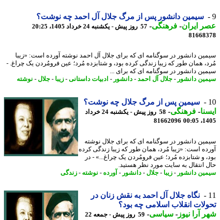
سیمین دانشور پس از مرگ جلال آل احمد چه نوشت؟
 ایران
-
فرهنگی
-
57 روز پیش - یکشنبه 24 خرداد 1405، 20:25
81668
ین دانشور در سوگنامه ای که برای جلال آل احمد نوشته آورده است: «زیبا
د، همان طور که زیبا زندگی کرده بود، و شتابزده مُرد؛ عین فرومُردن یک چراغ. -
ین دانشور در سوگنامه ای که برای ...
ین دانشور
-
جلال آل احمد
-
دانشور
-
ادبیات داستانی
-
زیبا
-
جلال
-
نوشته
سیمین پس از مرگ جلال چه نوشت؟
نا
-
فرهنگی
-
58 روز پیش - یکشنبه 24 خرداد
81662096
1405
ین دانشور در سوگنامه ای که برای جلال نوشته
ده است: «زیبا مُرد، همان طور که زیبا زندگی کرده
، و شتابزده مُرد؛ عین فرومُردن یک چراغ...» - در
 اﻧﺘﻘﺎل ﺑﻪ ﺳﺎﯾﺖ ﻣﻮرد ﻧﻈﺮ ﻫﺴﺘﯿﺪ.
ین دانشور
-
زیبا
-
جلال
-
دانشور
-
آورده
-
نوشته
-
زندگی
نگاه جلال آل احمد به نقش زنان در
لات انقلاب اسلامی چه بود؟
 آرا نیوز
-
سیاسی
-
59 روز پیش - جمعه 22