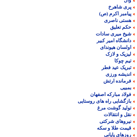
ال
ری شاهرخ
یامبر اکرم (ص)
ستی ناصری
کم تعلیق
یخ میری سادات
انشگاه امیر کبیر
ولسان هیوندای
یزیک و لازک
یم چوکا
بریک عید فطر
ندیشه ورزی
رمانده ارتش
مبیی
ولاد مبارکه اصفهان
ازگشایی راه های روستایی
ولید گوشت مرغ
قل و انتقالات
یروهای شرکتی
یمت طلا و سکه
وزهای پایانی