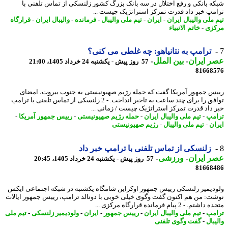
ه بانکی و رفع اختلال در سه بانک بزرگ کشور زلنسکی از تماس تلفنی با
مپ خبر داد قدرت تمرکز استراتژیک چیست ...
 ملی والیبال ایران
-
ایران
-
تیم ملی والیبال
-
فرمانده
-
والیبال ایران
-
قرارگاه
زی
-
خاتم الانبیاء
ترامپ به نتانیاهو: چه غلطی می کنی؟
 ایران
-
بین الملل
-
57 روز پیش - یکشنبه 24 خرداد 1405، 21:00
81668
س جمهور آمریکا گفت که حمله رژیم صهیونیستی به جنوب بیروت، امضای
توافق را برای چند ساعت به تاخیر انداخت. - 2 زلنسکی از تماس تلفنی با ترامپ
 داد قدرت تمرکز استراتژیک چیست / زمانی ...
مپ
-
تیم ملی والیبال ایران
-
حمله رژیم صهیونیستی
-
رییس جمهور آمریکا
-
ان
-
تیم ملی والیبال
-
رژیم صهیونیستی
زلنسکی از تماس تلفنی با ترامپ خبر داد
 ایران
-
ورزشی
-
57 روز پیش - یکشنبه 24 خرداد 1405، 20:45
81668
دیمیر زلنسکی رییس جمهور اوکراین شامگاه یکشنبه در شبکه اجتماعی ایکس
ت: من هم اکنون گفت وگوی خیلی خوبی با دونالد ترامپ، رییس جمهور ایالات
م. - 2 پیام فرمانده قرارگاه مرکزی ...
مپ
-
تیم ملی والیبال ایران
-
رییس جمهور
-
ایران
-
ولودیمیر زلنسکی
-
تیم ملی
بال
-
گفت وگوی تلفنی