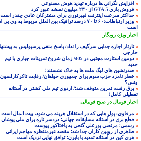
فزایش نگرانی ها درباره تهدید هوش مصنوعی
وش بازی GTA 5 از ۲۳۰ میلیون نسخه عبور کرد
داکثر سرعت اینترنت فیبرنوری برای مشترکان عادی چقدر است؟
وزیر ارتباطات:۶۰ تا ۷۰ درصد ترافیک بین الملل مربوط به وی پی ان
ت
بار ویژه
رونگار
ارتار اجازه جدایی سرگیف را نداد/ پاسخ منفی پرسپولیس به پیشنهاد
رجی
دومین استارت مجتبی در 405/ زمان شروع تمرینات جباری با تیم
ید
درنشین های لیگ ملت ها به خاک نشستند!
طر نامزد حزب سوم برای جمهوری خواهان/ رقابت تاکرکارلسون با
س؟
رق رفت، تمرین متوقف شد؛/ اردوی تیم ملی کشتی در آستانه
طیلی کامل!
بار فوتبال در صبح فوتبالی
رفاوی: پول هایی که در استقلال هزینه می شود، بیت المال است
طع برق در آستانه مسابقات جهانی؛ دردسر تازه برای ملی پوشان
سمی؛ مرتضی پورعلی گنجی به پاختاکور پیوست
اهری از روبین کازان جدا شد؛ مقصد غیرمنتظره مهاجم ایرانی
ری کین در آستانه تمدید با بایرن؛ توافق نهایی نزدیک است