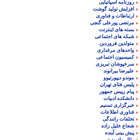
وزنامه اسپانیایی
فزایش تولید گوشت
رتباطات و فناوری
رتضی پورعلی گنجی
سته های اینترنت
بکه های اجتماعی
تولدین فروردین
احدهای مرغداری
میسیون اجتماعی
رخپوشان تبریزی
لیرضا بیرانوند
وندو دیپورتیوو
لیس فتای تهران
یام رییس جمهور
انشکده ادبیات
برگزاری تسنیم
ناوری اطلاعات
خلفات رانندگی
جاع خلیل زاده
یش بینی آینده
ئال مادرید در