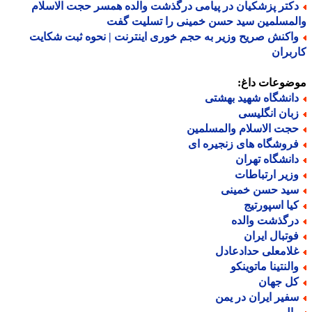
کتر پزشکیان در پیامی درگذشت والده همسر حجت الاسلام
مسلمین سید حسن خمینی را تسلیت گفت
اکنش صریح وزیر به حجم خوری اینترنت | نحوه ثبت شکایت
بران
ضوعات داغ:
انشگاه شهید بهشتی
بان انگلیسی
جت الاسلام والمسلمین
روشگاه های زنجیره ای
انشگاه تهران
زیر ارتباطات
ید حسن خمینی
یا اسپورتیج
رگذشت والده
وتبال ایران
لامعلی حدادعادل
النتینا ماتوینکو
ل جهان
فیر ایران در یمن