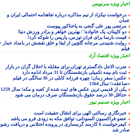
بار ویژه
سرنویس
رخواست نیکزاد از تیم مذاکره درباره تفاهنامه احتمالی ایران و
ان
رتضی پور علی گنجی به پاختاکور پیوست
و کاپیتان، یک خانواده؛ / بهترین خواهر و برادر ورزش دنیا!
یمت بارسا برای فران تورس، پاریس را شوکه کرد!
وایت شنیدنی مرجانه گلچین از ایفا و خلق نقشش در بامداد خمار +
لم
بار ویژه
اقتصاد آزاد
رب الاجل دادگستری تهران برای مقابله با اخلال گران در بازار
بت نام بیمه تکمیلی بازنشستگان تا 31 مرداد ادامه دارد
عکس| سفر زمان؛ چهره فرزانه کابلی در 36 سالگی در فیلم
عقه»؛ سال 1364
کی از قدیمی ترین عکس های ثبت شده از کعبه و مکه؛ سال 1259
اقل 30 درصد حقوق بازنشستگان صرف درمان می شود
بار ویژه
تسنیم نیوز
برنگاری رسالتی الهی برای انتقال حقیقت است
ضو فراکسیون السودانی: توافق مکه به زودی فرو می پاشد
کیفرخواست 6 کارمند گرمساری در پرونده اختلاس و دریافت رشوه
در شد