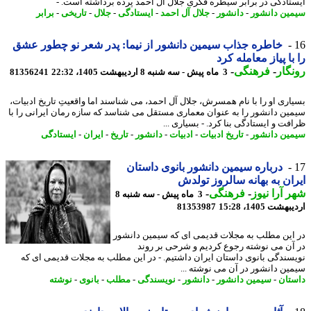
تادگی در برابر سیطره فکری جلال آل احمد پرده برداشته است. -
ین دانشور
-
دانشور
-
جلال آل احمد
-
ایستادگی
-
جلال
-
تاریخی
-
برابر
خاطره جذاب سیمین دانشور از نیما: پدر شعر نو چطور عشق
با پیاز معامله کرد
گار
-
فرهنگی
-
3 ماه پیش - سه شنبه 8 اردیبهشت 1405، 22:32
81356241
اری او را با نام همسرش، جلال آل احمد، می شناسند اما واقعیتِ تاریخ ادبیات،
ین دانشور را به عنوان معماری مستقل می شناسد که سازه رمان ایرانی را با
فت و ایستادگی بنا کرد. - بسیاری ...
ین دانشور
-
تاریخ ادبیات
-
ادبیات
-
دانشور
-
تاریخ
-
ایران
-
ایستادگی
درباره سیمین دانشور بانوی داستان
ان به بهانه سالروز تولدش
 آرا نیوز
-
فرهنگی
-
3 ماه پیش - سه شنبه 8
شت 1405، 15:28
81353987
این مطلب به مجلات قدیمی ای که سیمین دانشور
آن می نوشته رجوع کردیم و شرحی بر روند
سندگی بانوی داستان ایران داشتیم. - در این مطلب به مجلات قدیمی ای که
ین دانشور در آن می نوشته ...
تان
-
سیمین دانشور
-
دانشور
-
نویسندگی
-
مطلب
-
بانوی
-
نوشته