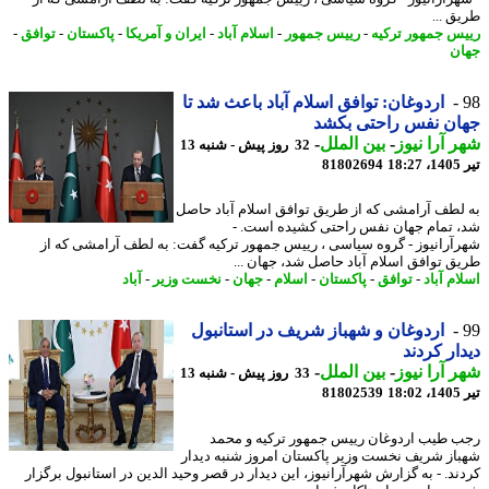
ق ...
س جمهور ترکیه
-
رییس جمهور
-
اسلام آباد
-
ایران و آمریکا
-
پاکستان
-
توافق
-
ن
اردوغان: توافق اسلام آباد باعث شد تا
ان نفس راحتی بکشد
 آرا نیوز
-
بین الملل
-
32 روز پیش - شنبه 13
1
81802694
لطف آرامشی که از طریق توافق اسلام آباد حاصل
 تمام جهان نفس راحتی کشیده است. -
آرانیوز - گروه سیاسی ، رییس جمهور ترکیه گفت: به لطف آرامشی که از
ق توافق اسلام آباد حاصل شد، جهان ...
م آباد
-
توافق
-
پاکستان
-
اسلام
-
جهان
-
نخست وزیر
-
آباد
اردوغان و شهباز شریف در استانبول
ار کردند
 آرا نیوز
-
بین الملل
-
33 روز پیش - شنبه 13
1
81802539
 طیب اردوغان رییس جمهور ترکیه و محمد
از شریف نخست وزیر پاکستان امروز شنبه دیدار
ند. - به گزارش شهرآرانیوز، این دیدار در قصر وحید الدین در استانبول برگزار