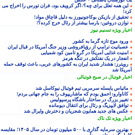
ین همه تعلل برای چه؟/ اگر کرویف بود، فران تورس را اخراج می
د!
حقیق از بازیکن بوکاجونیورز به دلیل قاچاق مواد!
وازن دروغین: بارسا بیشتر از رئال خرج کرده؟!
بار ویژه
تسنیم نیوز
رود موج تازه گرما به کشور
صبانیت ترامپ از رؤیافروشی وزیر جنگ آمریکا در قبال ایران
منیت غذایی آمریکا در گرو تأمین کود شمیایی
نفجار در یک نفتکش در تنگه هرمز
ویترز: هشدار شدید ایران به کشورهای عربی، باعث توقف حمله
ریکا شد
بار فوتبال در صبح فوتبالی
اتیاس یایسله سرمربی تیم فوتبال نیوکاسل شد
اناوارو: احمق بودم که ماشاریپوف را به جام جهانی بردم!
غییر بزرگ در ساختار باشگاه پرسپولیس
وافق لایپزیگ و رئال برای انتقال دیومانده
کس های جدید همایون شجریان و دخترش وایرال شد
بار ویژه
تک ناک
بهترین سرمایه گذاری با ۵۰۰ میلیون تومان در سال ۱۴۰۵؛ مقایسه