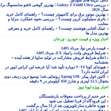
مل گزینه های سودآور
بررسی Galaxy Z Fold8 Ultra ؛ بهترین گوشی تاشو سامسونگ برای
2026
هترین موتور برق برای کامپیوتر چیست؟ + راهنمای کامل خرید
اتری سیلیکون کربن چیست؟ + بررسی نحوه عملکرد، مزایا و
ایب
ینک آفتابی هوشمند چیست؟ + راهنمای کامل خرید و معرفی
ترین مدل ها
بار ویژه
و قیمت خودرو | چرخان
یمت پارس نوآ، مرداد 1405
رایط فروش وانت زامیاد EX، مرداد 1405
علام شرایط فروش مشارکت در تولید سایپا از هفته آینده +
شنامه
هیوندای کونا ۲۰۲۶ دوباره تأیید شد؛ آیا عرضه این کراس اوور در
ان ادامه دارد؟
کابین غول پیکر Xpeng G9L رونمایی شد؛ وسیع ترین ردیف دوم،
ری و شارژ 450 کیلومتر در ۹ دقیقه
بار ویژه
ایونا نیوز
بر جدید از پرداخت معوقات بازنشستگان
ین فرودگاه از فردا تعطیل می شود
هره خاطره ساز تلویزیون بعد از 33 سال برگشت
عافیت سربازی تمدید شد/ برای این افراد تا پایان 1407