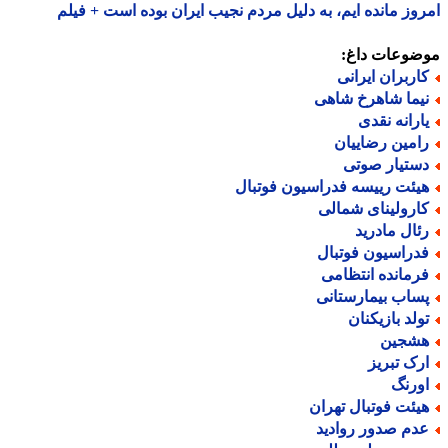
وز مانده ایم، به دلیل مردم نجیب ایران بوده است + فیلم
ضوعات داغ:
اربران ایرانی
یما شاهرخ شاهی
ارانه نقدی
امین رضاییان
ستیار صوتی
یئت رییسه فدراسیون فوتبال
ارولینای شمالی
ئال مادرید
دراسیون فوتبال
رمانده انتظامی
ساب بیمارستانی
ولد بازیکنان
شجین
رک تبریز
ورنگ
یئت فوتبال تهران
دم صدور روادید