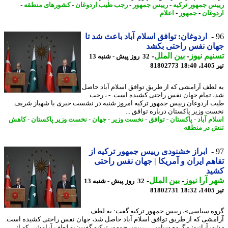
س جمهور ترکیه
-
رییس جمهور
-
رجب طیب اردوغان
-
کشورهای منطقه
-
وغان
-
جمهور
-
اعلام
اردوغان: توافق اسلام آباد باعث شد تا
ان نفس راحتی بکشد
یم نیوز
-
بین الملل
-
32 روز پیش - شنبه 13
1
81802773
لطف آرامشی که از طریق توافق اسلام آباد حاصل
 تمام جهان نفس راحتی کشیده است. - ، رجب
 اردوغان رییس جمهور ترکیه امروز شنبه در نشست خبری با شهباز شریف
ت وزیر پاکستان درباره توافق ...
م آباد
-
پاکستان
-
توافق
-
نخست وزیر
-
جهان
-
نخست وزیر پاکستان
-
کاهش
 در منطقه
ابراز خشنودی رییس جمهور ترکیه از
هم ایران و آمریکا | جهان نفس راحتی
ید
 آرا نیوز
-
بین الملل
-
32 روز پیش - شنبه 13
1
81802731
ه سیاسی»، رییس جمهور ترکیه گفت: به لطف
مشی که از طریق توافق اسلام آباد حاصل شد، جهان نفس راحتی کشیده است.
هرآرانیوز - گروه سیاسی ، رییس جمهور ترکیه گفت: به لطف آرامشی که از