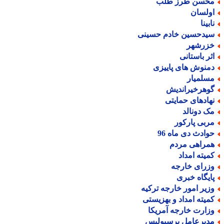
حسن طرز طلب
ولسان
بینا
یدحسین خادم حسینی
زرشهر
ثر باستانی
منوش های پاییزی
سلمیار
وهرخیراندیش
هادهای حمایتی
ک دونالد
ربی پارکور
وادث دی ماه 96
مراهی مردم
میته امداد
زرای خارجه
ایگاه خبری
زیر امور خارجه ترکیه
میته امداد و بهزیستی
زارت خارجه آمریکا
دیرعامل پرسپولیس