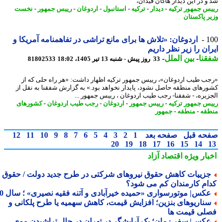
و در این دیدار هاکان فیدان،
س جمهور ترکیه
-
دیدار
-
ترکیه
-
استانبول
-
اردوغان
-
رییس جمهور
-
نخست
ر پاکستان
1
اردوغان: «تلاش ها برای مانع تراشی در تفاهمنامه آمریکا و
ان را زیر نظر داریم
نا
-
بین الملل
-
33 روز پیش - شنبه 13 تیر 1405، 18:02
81802533
ب طیب اردوغان»، رییس جمهور ترکیه اظهار داشت: «هر راه حلی که از
رهای منطقه حاصل نشود، پایدار نخواهد بود.» به گزارش شفقنا به نقل از
زیره، - شفقنا- رجب طیب اردوغان ، رییس جمهور ...
س جمهور ترکیه
-
رییس جمهور
-
اردوغان
-
رجب طیب اردوغان
-
کشورهای
قه
-
منطقه
-
جمهور
حه قبل
صفحه بعد
1
2
3
4
5
6
7
8
9
10
11
12
20
19
18
17
16
15
14
بار ویژه
اقتصاد آزاد
زییات کاهش حقوق نیروهای شرکتی در طرح جدید دولت / حقوق
ام کارمندان کم می شود؟
کس| موتورسواری «حمیده خیرآبادی و آتنه فقیه نصیری» ؛ سال 70
ناریوهای بنزین؛ افزایش قیمت، کاهش سهمیه یا طرح پلکانی و
لی قیمت ها
کس| سفر زمان؛ یک آرایشگر در تهران در حال تراشیدن موی