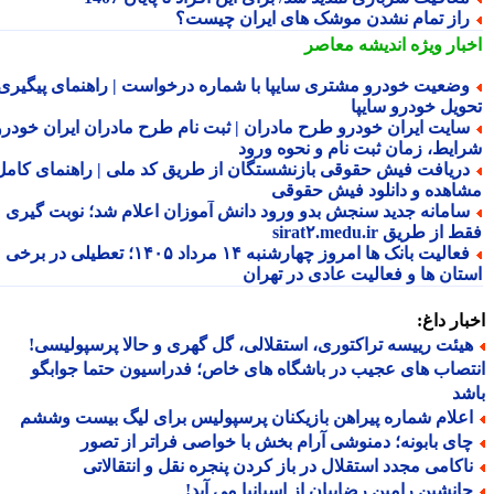
از تمام نشدن موشک های ایران چیست؟
بار ویژه
اندیشه معاصر
ضعیت خودرو مشتری سایپا با شماره درخواست | راهنمای پیگیری
ویل خودرو سایپا
ایت ایران خودرو طرح مادران | ثبت نام طرح مادران ایران خودرو،
ایط، زمان ثبت نام و نحوه ورود
ریافت فیش حقوقی بازنشستگان از طریق کد ملی | راهنمای کامل
اهده و دانلود فیش حقوقی
امانه جدید سنجش بدو ورود دانش آموزان اعلام شد؛ نوبت گیری
از طریق sirat۲.medu.ir
فعالیت بانک ها امروز چهارشنبه ۱۴ مرداد ۱۴۰۵؛ تعطیلی در برخی
تان ها و فعالیت عادی در تهران
ار داغ:
یئت رییسه تراکتوری، استقلالی، گل گهری و حالا پرسپولیسی!
صاب های عجیب در باشگاه های خاص؛ فدراسیون حتما جوابگو
د
علام شماره پیراهن بازیکنان پرسپولیس برای لیگ بیست وششم
ای بابونه؛ دمنوشی آرام بخش با خواصی فراتر از تصور
اکامی مجدد استقلال در باز کردن پنجره نقل و انتقالاتی
انشین رامین رضاییان از اسپانیا می آید!