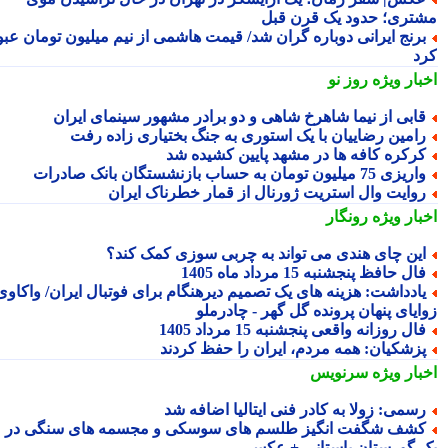
تری؛ حدود یک قرن قبل
رنج ایرانی دوباره گران شد/ قیمت هاشمی از نیم میلیون تومان عبور
د
بار ویژه
روز نو
ابی از نیما شاهرخ شاهی و دو برادر مشهور سینمای ایران
امین رضاییان با یک استوری به جنگ بختیاری زاده رفت
رکره کافه ها در مشهد پایین کشیده شد
یزی 75 میلیون تومان به حساب بازنشستگان بانک صادرات
وایت وال استریت ژورنال از قمار خطرناک ایران
بار ویژه
رونگار
ین چای هندی می تواند به چربی سوزی کمک کند؟
ال حافظ پنجشنبه 15 مرداد ماه 1405
ادداشت: هزینه های یک تصمیم دیرهنگام برای فوتبال ایران/ واکاوی
ایای پنهان پرونده گل گهر - چادرملو
ال روزانه واقعی پنجشنبه 15 مرداد 1405
زشکیان: همه مردم، ایران را حفظ کردند
بار ویژه
سرنویس
سمی: زولا به کادر فنی ایتالیا اضافه شد
شف شگفت انگیز طلسم های سوسکی و مجسمه های سنگی در
 گورستان باستانی + عکس