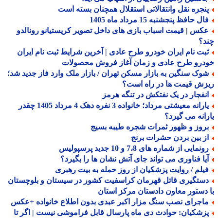
نجره نقل وانتقالاتی استقلال همچنان بسته است
ل حافظ پنجشنبه 15 مرداد ماه 1405
کس | قیمت اسباب بازی های داخل تصویر کریستیانو رونالدو
د؟
بت نام ایران خودرو طرح عادی | آخرین شرایط ثبت نام ایران
درو طرح عادی و زمان آغاز فروش محصولات
وک سنگین به بازار مسکن تهران / بازار ملک وارد فاز جدید شد؛
ش قیمت ها در راه است؟
نفجار در یک نفتکش در تنگه هرمز
یارانه معیشتی مرداد؛ خانواده 3 نفره دهک 4 مرداد 1405 چقدر
انه می گیرد؟
روز و ظهور ثمرات شجره طیبه بسیج
ز بین بردن حشرات برنج
نمایی از شماره های 7،8 و 10 جدید پرسپولیس
یا فناوری می تواند جای آتش نشان ها را بگیرد؟
یلم / روایت پزشکیان از روز حمله به بیت رهبری
ستگیری قاتل قهرمان کراسفیت کشور در سیستان و بلوچستان
دستور معاون دادستان مرکز استان
اجرای نصب سنگ مزار اکبر عبدی بدون اطلاع خانواده +عکس
زشکیان: حوادث دی ماه پارسال قابل فراموشی نیست | اگر تا