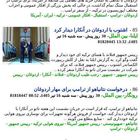
وغان با نگاهی به امکان خرید های نظامی بی سابقه از آمریکا، برای ترامپ در
قبال سنگ تمام گذاشت، در حالی که بخش بزرگی از افکار عمومی و احزاب
لف اپوزیسیون در ترکیه، - از سفر ترامپ ...
وغان
-
ترامپ
-
استقبال
-
افکار عمومی
-
ترکیه
-
ایران
-
آمریکا
اشتوب با اردوغان در آنکارا دیدار کرد
ا
-
بین الملل
-
30 روز پیش - سه شنبه 16 تیر
81820445
1405
س جمهور فنلاند با همتای ترکیه ای خود دیدار و
 وگو کرد. به گزارش ایلنا به نقل از کلش ریپورت،
ساندر اشتوب ، رییس جمهور فنلاند، که برای
ت در نشست سران ناتو به آنکارا سفر کرده ...
س جمهور
-
جمهور
-
رجب طیب اردوغان
-
فنلاند
-
آنکارا
-
اردوغان
-
رییس
درخواست نتانیاهو از ترامپ برای مهار اردوغان
گار
-
بین الملل
-
30 روز پیش - سه شنبه 16 تیر 1405، 08:52
81818447
نیاهو از ترامپ، که قرار است در جریان نشست این هفته ناتو در آنکارا با
وغان دیدار کند، خواست از فروش هرگونه تجهیزات برای نوسازی نیروی هوایی
ه خودداری کند . - منابع مطلع می گویند ...
یاهو
-
صهیونیستی
-
رییس جمهور آمریکا
-
نیروی هوایی ترکیه
-
رییس جمهور
-
وغان
-
ترامپ