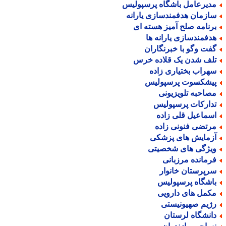
دیرعامل باشگاه پرسپولیس
ازمان هدفمندسازی یارانه
رنامه صلح آمیز هسته ای
دفمندسازی یارانه ها
فت وگو با خبرنگاران
لف شدن یک قلاده خرس
هراب بختیاری زاده
یشکسوت پرسپولیس
صاحبه تلویزیونی
دارکات پرسپولیس
سماعیل قلی زاده
رتضی فنونی زاده
زمایش های پزشکی
یژگی های شخصیتی
رمانده مرزبانی
رپرستان خانوار
اشگاه پرسپولیس
کمل های دارویی
ژیم صهیونیستی
انشگاه لرستان