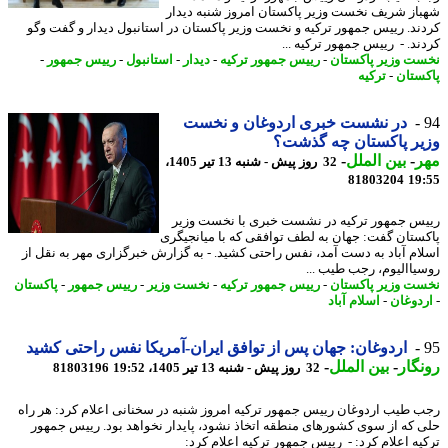
از شریف نخست وزیر پاکستان امروز شنبه دیدار
ند. رییس جمهور ترکیه و نخست وزیر پاکستان در استانبول دیدار و گفت وگو
ند. - رییس جمهور ترکیه ...
ت وزیر پاکستان
-
رییس جمهور ترکیه
-
دیدار
-
استانبول
-
رییس جمهور
-
ستان
-
ترکیه
در نشست خبری اردوغان و نخست
ر پاکستان چه گذشت؟
ر
-
بین الملل
-
32 روز پیش - شنبه 13 تیر 1405،
81803204
19
س جمهور ترکیه در نشست خبری با نخست وزیر
ستان گفت: جهان به لطف توافقی که با میانجیگری
ام آباد به دست آمد، نفس راحتی کشید. - به گزارش خبرگزاری مهر به نقل از
یاالیوم، رجب طیب ...
ت وزیر پاکستان
-
رییس جمهور ترکیه
-
نخست وزیر
-
رییس جمهور
-
پاکستان
دوغان
-
اسلام آباد
اردوغان: جهان پس از توافق ایران-آمریکا نفس راحتی کشید
گار
-
بین الملل
-
32 روز پیش - شنبه 13 تیر 1405، 19:52
81803196
 طیب اردوغان رییس جمهور ترکیه امروز شنبه در سخنانی اعلام کرد: هر راه
 که از سوی کشورهای منطقه اتخاذ نشود، پایدار نخواهد بود. رییس جمهور
یه اعلام کرد: - رییس جمهور ترکیه اعلام کرد: