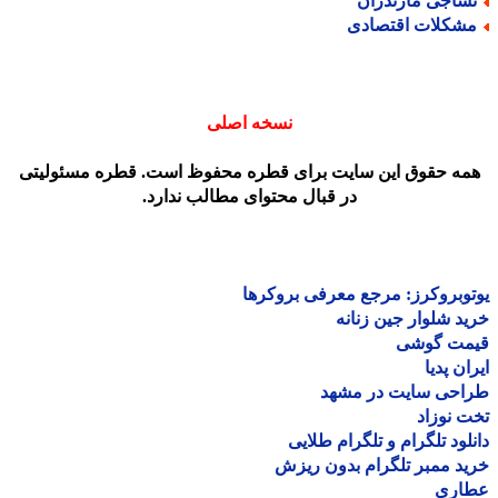
ساجی مازندران
شکلات اقتصادی
نسخه اصلی
مه حقوق این سایت برای قطره محفوظ است. قطره مسئولیتی
در قبال محتوای مطالب ندارد.
وبروکرز: مرجع معرفی بروکرها
د شلوار جین زنانه
مت گوشی
ان پدیا
احی سایت در مشهد
 نوزاد
لود تلگرام و تلگرام طلایی
د ممبر تلگرام بدون ریزش
اری