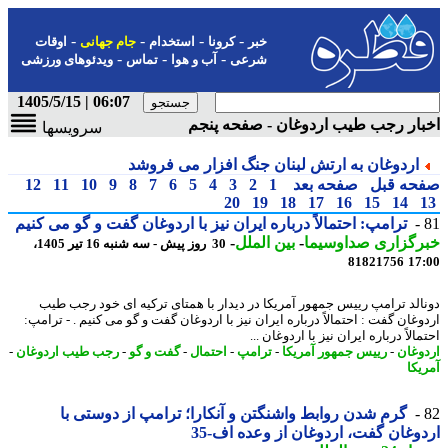
-
-
-
-
خبر
کرونا
استخدام
جام جهانی
اوقات
-
-
-
شرعی
آب و هوا
تماس
ویدئوهای ورزشی
06:07 | 1405/5/15
ار رجب طیب اردوغان - صفحه پنجم
سرویسها
اردوغان به ارتش لبنان جنگ افزار می فروشد
حه قبل
صفحه بعد
1
2
3
4
5
6
7
8
9
10
11
12
20
19
18
17
16
15
14
ترامپ: احتمالاً درباره ایران نیز با اردوغان گفت و گو می کنیم
رگزاری صداوسیما
-
بین الملل
-
30 روز پیش - سه شنبه 16 تیر 1405،
81821756
17
الد ترامپ رییس جمهور آمریکا در دیدار با همتای ترکیه ای خود رجب طیب
وغان گفت : احتمالاً درباره ایران نیز با اردوغان گفت و گو می کنیم . - ترامپ:
الاً درباره ایران نیز با اردوغان ...
وغان
-
رییس جمهور آمریکا
-
ترامپ
-
احتمال
-
گفت و گو
-
رجب طیب اردوغان
-
یکا
گرم شدن روابط واشنگتن و آنکارا؛ ترامپ از دوستی با
وغان گفت، اردوغان از وعده اف-35