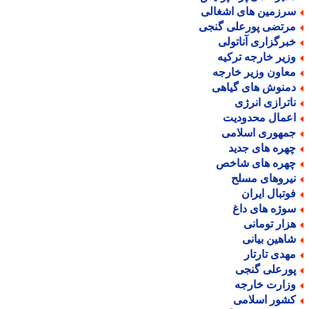
رزمین های اشغالی
رتضی پورعلی گنجی
برگزاری آناتولی
زیر خارجه ترکیه
عاون وزیر خارجه
منوش های گیاهی
اترازی انرژی
عمال محدودیت
مهوری اسلامی
هره های جدید
هره های شاخص
یروهای مسلح
وتبال ایران
وژه های داغ
زار تومانی
اهین بیانی
هدی تارتار
ورعلی گنجی
زارت خارجه
شور اسلامی