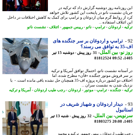
 روزنامه روز دوشنبه گزارش داد که ترکیه در
ان نشست ناتو در پایتخت این کشور تلاش خواهد
 از روابط گرم میان اردوغان و ترامپ برای کمک به کاهش اختلافات در داخل
ائتلاف استفاده ...
یه
-
اردوغان
-
ترامپ
-
ناتو
-
رییس جمهور
-
ائتلاف
-
نشست ناتو
ترامپ و اردوغان بر سر جنگنده های
می رسند؟
 نو
-
بین الملل
-
31 روز پیش - دوشنبه 15 تیر
81812524
1405
آستانه نشست ناتو، احتمال توافق آمریکا و ترکیه
سر فروش موتور جنگنده «قآن» مطرح شده، اما
اختلاف دو کشور درباره پروژه اف-35 همچنان حل نشده باقی مانده است. - با
یک شدن به نشست سران ...
یه
-
جنگنده
-
ترامپ
-
موتور
-
اردوغان
-
رجب طیب اردوغان
-
آمریکا و ترکیه
دیدار اردوغان و شهباز شریف در
انبول
نویس
-
بین الملل
-
32 روز پیش - شنبه 13 تیر
81803275
1405
 طیب اردوغان رییس جمهور ترکیه و محمد