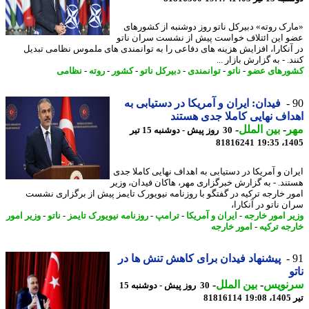
رک روته» دبیرکل ناتو روز دوشنبه از کشورهای
 این ائتلاف خواست پیش از نشست سران ناتو
آنکارا، افزایش هزینه های دفاعی را به توانمندی های ملموس نظامی تبدیل
. - به گزارش بازار ...
رهای عضو
-
ناتو
-
توانمندی
-
دبیرکل ناتو
-
کشور
-
روته
-
نظامی
فیدان: ایران و آمریکا در دستیابی به
اف نهایی کاملا جدی هستند
ر
-
بین الملل
-
30 روز پیش - دوشنبه 15 تیر
81816241
1405
ان و آمریکا در دستیابی به اهداف نهایی کاملا جدی
ند. - به گزارش خبرگزاری مهر، هاکان فیدان، وزیر
ر خارجه ترکیه در گفتگو با روزنامه نیویورک تایمز پیش از برگزاری نشست
 ناتو در آنکارا،
ر امور خارجه
-
ایران و آمریکا
-
ترامپ
-
روزنامه نیویورک تایمز
-
ناتو
-
وزیر امور
جه ترکیه
-
امور خارجه
پیشنهاد فیدان برای کاهش تنش ها در
نویس
-
بین الملل
-
30 روز پیش - دوشنبه 15
1
81816114