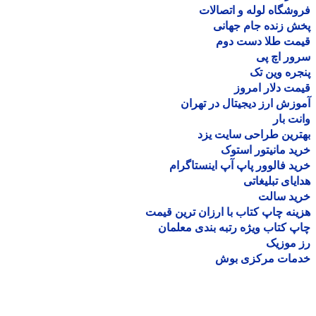
شگاه لوله و اتصالات
 زنده جام جهانی
مت طلا دست دوم
ر اچ پی
ره وین تک
ت دلار امروز
زش ارز دیجیتال در تهران
ت بار
رین طراحی سایت یزد
د مانیتور استوک
د فالوور پاپ آپ اینستاگرام
یای تبلیغاتی
ید سالت
نه چاپ کتاب با ارزان ترین قیمت
 کتاب ویژه رتبه بندی معلمان
موزیک
مات مرکزی بوش