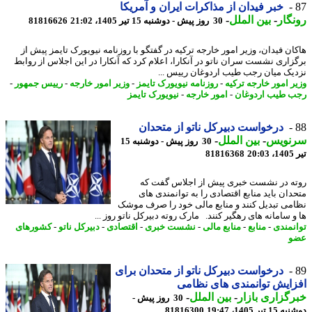
خبر فیدان از مذاکرات ایران و آمریکا
گار
-
بین الملل
-
30 روز پیش - دوشنبه 15 تیر 1405، 21:02
81816626
ان فیدان، وزیر امور خارجه ترکیه در گفتگو با روزنامه نیویورک تایمز پیش از
زاری نشست سران ناتو در آنکارا، اعلام کرد که آنکارا در این اجلاس از روابط
یک میان رجب طیب اردوغان رییس ...
ر امور خارجه ترکیه
-
روزنامه نیویورک تایمز
-
وزیر امور خارجه
-
رییس جمهور
-
 طیب اردوغان
-
امور خارجه
-
نیویورک تایمز
درخواست دبیرکل ناتو از متحدان
نویس
-
بین الملل
-
30 روز پیش - دوشنبه 15
2
81816368
ه در نشست خبری پیش از اجلاس گفت که
دان باید منابع اقتصادی را به توانمندی های
می تبدیل کنند و منابع مالی خود را صرف موشک
و سامانه های رهگیر کنند. مارک روته دبیرکل ناتو روز ...
نمندی
-
منابع
-
منابع مالی
-
نشست خبری
-
اقتصادی
-
دبیرکل ناتو
-
کشورهای
و
درخواست دبیرکل ناتو از متحدان برای
ایش توانمندی های نظامی
گزاری بازار
-
بین الملل
-
30 روز پیش -
تیر 1405، 19:47
81816300