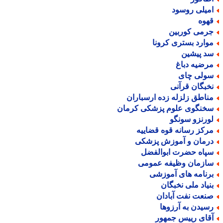
میلی روسود
هوه
رمی کوربین
وارد بستری کرونا
د پیشین
رضیه دباغ
ولی چای
خبگان قرآنی
ناطق زلزله زده ارسباران
خنگوی علوم پزشکی کرمان
ورنزو سونگو
رکز رسانه قوه قضاییه
رمان و آموزش پزشکی
پاه حضرت ابوالفضل
ازمان وظیفه عمومی
رنامه های آموزشی
نیاد ملی نخبگان
نعت نفت آبادان
سیدن به آرزوها
قای رییس جمهور