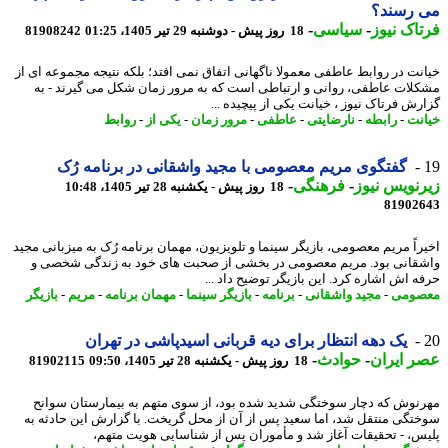
 رسند؟
اک نیوز
-
سیاسی
-
18 روز پیش - دوشنبه 29 تیر 1405، 01:25
81908242
نت در روابط عاطفی معمولا ناگهانی اتفاق نمی افتد؛ بلکه نتیجه مجموعه ای از
لات عاطفی، روانی و ارتباطی است که به مرور زمان شکل می گیرند - به
رش فرتاک نیوز ، خیانت یکی از پیچیده ...
نت
-
رابطه
-
نارضایتی
-
عاطفی
-
مرور زمان
-
یکی از
-
روابط
گفتگوی مریم معصومی با مجید واشقانی در برنامه رُک
نویس نیوز
-
فرهنگی
-
18 روز پیش - یکشنبه 28 تیر 1405، 10:48
81902
راً مریم معصومی، بازیگر سینما و تلویزیون، مهمان برنامه رُک به میزبانی مجید
قانی بود. مریم معصومی در بخشی از صحبت های خود به زندگی شخصی و
ه اش اشاره کرد. این بازیگر توضیح داد ...
صومی
-
مجید واشقانی
-
برنامه
-
بازیگر سینما
-
مهمان برنامه
-
مریم
-
بازیگر
یک دهه انتظار برای دیه قربانی اسیدپاشی در تهران
 ایران
-
حوادث
-
18 روز پیش - یکشنبه 28 تیر 1405، 09:50
81902115
نوش که دچار سوختگی شدید شده بود، از سوی متهم به بیمارستان سوانح
تگی منتقل شد، اما سعید پس از آن از محل گریخت. با گزارش این حادثه به
س، - تحقیقات آغاز شد و مأموران پس از شناسایی هویت متهم،