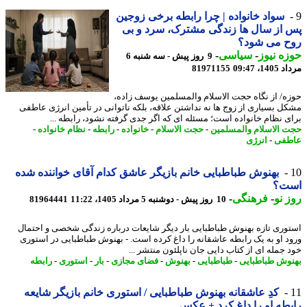
سواد خانواده | چرا رابطه برخی زوجین
از سال ها زندگی مشترک، سرد و بی
ح می شود؟
ه نیوز
-
سیاسی
-
9 روز پیش - سه شنبه 6
1، 09:47
81971155
ه/ از نگاه حجت الاسلام والمسلمین یوسف زاده،
ل بسیاری از زوج ها نه نداشتن علاقه، بلکه ناتوانی در تأمین انرژی عاطفی
ی نظام خانواده است؛ مسئله ای که اگر جدی گرفته نشود، رابطه ...
 الاسلام والمسلمین
-
حجت الاسلام
-
خانواده
-
رابطه
-
نظام خانواده
-
طفی
-
انرژی
بهنوش طباطبایی خانم بازیگر عاشق کدام آقای خواننده شده
ت؟
 نو
-
فرهنگی
-
10 روز پیش - دوشنبه 5 مرداد 1405، 11:22
81964441
وری تازه بهنوش طباطبایی بار دیگر شایعات درباره زندگی شخصی و احتمال
د او به یک رابطه عاشقانه را داغ کرده است. - بهنوش طباطبایی در استوری
 جمله ای از کتاب دایی جان ناپلئون منتشر ...
وش طباطبایی
-
طباطبایی
-
بهنوش
-
فضای مجازی
-
بار
-
استوری
-
رابطه
کدِ عاشقانه بهنوش طباطبایی / استوری خانم بازیگر شایعه
طه او را داغ کرد + عکس