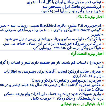
وقف فجر مقابل جوانان ایران با گل لحظه آخری
رزشمندترین هافبک ایران مشخص شد
رید جدید چادرملو از سایپا آمد (عکس)
بار ویژه
تک ناک
رخودروی ۲.۵ میلیون دلاری Blackbird هنسی رونمایی شد + تصویر
گوشی M8 Power پوکو با باتری ۸۰۰۰ میلی آمپرساعتی معرفی شد
تصویر
الگرد بلک هاوک به سکوی پرتاب پهپادهای رزمی تبدیل می شود
زرگ ترین نیروگاه خورشیدی ایران در این استان احداث می شود
ولکس واگن از سدان Jetta M6 رونمایی کرد
بار ویژه
اقتصاد آزاد
ریداران لبنیات کم شدند؛ باز هم تصمیم دارند شیر و لبنیات را گران
ند
عرفی سایت ارزیکو؛ انتخابی آگاهانه برای دسترسی به اطلاعات
زار و خدمات ارزی
رمربی پرسپولیس و تماس با برانکو و یحیی!
عکس| سفر به گذشته؛ مادر قیصر، 24 سال بعد فیلم قیصر و در 86
لگی؛ سال 72
اریز تسهیلات جدید دولت به حساب این افراد/ وام ودیعه مسکن
ای بازنشستگان و جنگ زدگان + جزییات کامل
بار فوتبال در صبح فوتبالی