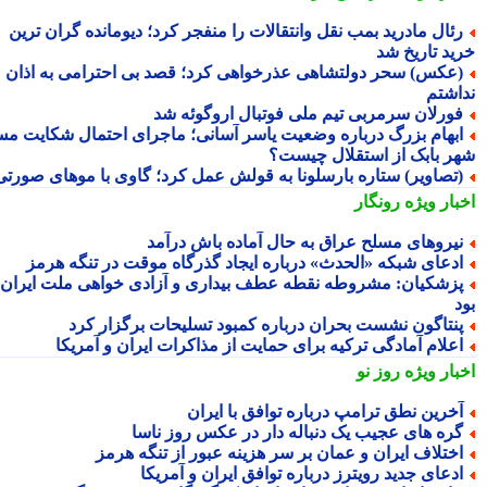
ئال مادرید بمب نقل وانتقالات را منفجر کرد؛ دیومانده گران ترین
ید تاریخ شد
عکس) سحر دولتشاهی عذرخواهی کرد؛ قصد بی احترامی به اذان
اشتم
ورلان سرمربی تیم ملی فوتبال اروگوئه شد
بهام بزرگ درباره وضعیت یاسر آسانی؛ ماجرای احتمال شکایت مس
ر بابک از استقلال چیست؟
تصاویر) ستاره بارسلونا به قولش عمل کرد؛ گاوی با موهای صورتی!
بار ویژه
رونگار
یروهای مسلح عراق به حال آماده باش درآمد
دعای شبکه «الحدث» درباره ایجاد گذرگاه موقت در تنگه هرمز
زشکیان: مشروطه نقطه عطف بیداری و آزادی خواهی ملت ایران
نتاگون نشست بحران درباره کمبود تسلیحات برگزار کرد
علام آمادگی ترکیه برای حمایت از مذاکرات ایران و آمریکا
بار ویژه
روز نو
خرین نطق ترامپ درباره توافق با ایران
ره های عجیب یک دنباله دار در عکس روز ناسا
ختلاف ایران و عمان بر سر هزینه عبور از تنگه هرمز
دعای جدید رویترز درباره توافق ایران و آمریکا