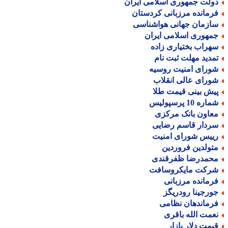
ولت جمهوری اسلامی ایران
رمانده مرزبانی کردستان
ازمان جهانی هواشناسی
مهوری اسلامی ایران
هراب بختیاری زاده
مدید مهلت ثبت نام
ورای امنیت روسیه
ورای عالی انقلاب
یش بینی قیمت طلا
اره 10 پرسپولیس
عاون بانک مرکزی
ردار قاسم رضایی
ییس شورای امنیت
تولدین فروردین
حمدرضا ظفرقندی
رکت مایکروسافت
رمانده مرزبانی
ورجینا رودریگز
رماندهان نظامی
عمت الله باقری
یمت دلار بازار