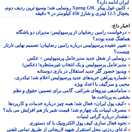
ان ادامه دارد؟
کابین غول پیکر Xpeng G9L رونمایی شد؛ وسیع ترین ردیف دوم،
ری و شارژ 450 کیلومتر در ۹ دقیقه
ار داغ:
رخواست رامین رضاییان از پرسپولیس/ مدیران دو باشگاه
هنگ شده بودند؟
غییر عقیده پرسپولیس درباره رامین رضاییان؛ تصمیم نهایی تارتار
ست؟
ونمایی از شغل جدید مدیرعامل پرسپولیس + عکس
دیرعامل پرسپولیس و یک انتخاب غیرمنتظره! (عکس)
یدیو| حضور گلر جدید استقلال در بازی دوستانه
ماره پیراهن خریدهای جدید پرسپولیس اعلام شد؛ تیکدری،
ی و سرگیف با اعداد ویژه
اماندهی نیروهای شرکتی، گامی برای تضمین حقوق و نظم
ی به پرداخت ها
کیف پول ایران» فعال شد؛ همه چیز درباره خدمات و کاربردها
صرف لبنیات یک چهارم شد؛ قیمت شیر باز هم افزایش می یابد؟
شدار درباره گرانی لبنیات
حوه فعال سازی کیف پول الکترونیک با کد دستوری
دعای ردزنی محل استقرار شهید لاریجانی از طریق تماس تلفنی