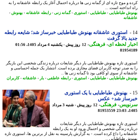
ه و موج تازه ای از گمانه زنی ها درباره احتمال آغاز یک رابطه عاشقانه را به
انداخته است. ...
وش طباطبایی
-
طباطبایی
-
استوری
-
گمانه زنی
-
رابطه عاشقانه
-
بهنوش
-
قانه
استوری عاشقانه بهنوش طباطبایی خبرساز شد؛ شایعه رابطه
د بالا گرفت
ار لحظه ای
-
فرهنگی
-
12 روز پیش - یکشنبه 4 مرداد 1405، 01:56
81954
وری تازه بهنوش طباطبایی بار دیگر شایعات درباره زندگی شخصی این بازیگر
به صدر توجه کاربران فضای مجازی برده است. انتشار یک جمله احساسی و
انه از سوی او کافی بود تا گمانه زنی ها ...
وش طباطبایی
-
طباطبایی
-
استوری
-
رابطه عاطفی
-
بار
-
عاشقانه
-
کاربران
بهنوش طباطبایی با یک استوری
رساز شد+ عکس
نویس
-
فرهنگی
-
12 روز پیش - شنبه 3 مرداد
81953559
1405
وری تازه بهنوش طباطبایی بار دیگر شایعات
اره زندگی شخصی و احتمال ورود او به یک رابطه
قانه را داغ کرده است. - به گزارش پارسینه به نقل از برترین ها، استوری تازه
وش طباطبایی ...