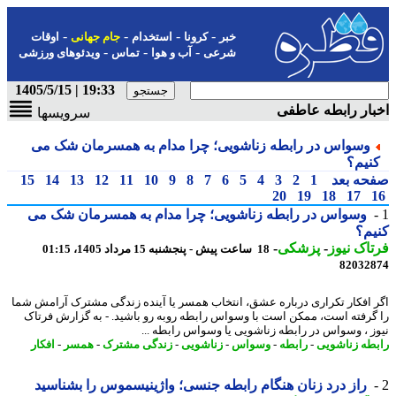
-
-
-
-
خبر
کرونا
استخدام
جام جهانی
اوقات
-
-
-
شرعی
آب و هوا
تماس
ویدئوهای ورزشی
19:33 | 1405/5/15
ار رابطه عاطفی
سرویسها
وسواس در رابطه زناشویی؛ چرا مدام به همسرمان شک می
نیم؟
حه بعد
1
2
3
4
5
6
7
8
9
10
11
12
13
14
15
20
19
18
17
وسواس در رابطه زناشویی؛ چرا مدام به همسرمان شک می
م؟
اک نیوز
-
پزشکی
-
18 ساعت پیش - پنجشنبه 15 مرداد 1405، 01:15
82032
 افکار تکراری درباره عشق، انتخاب همسر یا آینده زندگی مشترک آرامش شما
گرفته است، ممکن است با وسواس رابطه روبه رو باشید. - به گزارش فرتاک
ز ، وسواس در رابطه زناشویی یا وسواس رابطه ...
طه زناشویی
-
رابطه
-
وسواس
-
زناشویی
-
زندگی مشترک
-
همسر
-
افکار
راز درد زنان هنگام رابطه جنسی؛ واژینیسموس را بشناسید