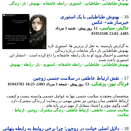
وش طباطبایی
-
طباطبایی
-
استوری
-
رابطه عاشقانه
-
بهنوش
-
بار
-
زندگی
بهنوش طباطبایی با یک استوری
رساز شد+ عکس
بتر
-
سیاسی
-
12 روز پیش - شنبه 3 مرداد
81953548
1405
گزارش پارسینه به نقل از برترین ها، استوری تازه
وش طباطبایی بار دیگر شایعات درباره زندگی
ی و احتمال ورود او به یک رابطه عاشقانه را داغ کرده است. - انتشار این
وری باعث شده ...
وش طباطبایی
-
طباطبایی
-
رابطه عاشقانه
-
استوری
-
بار
-
رابطه
-
بهنوش
نقش ارتباط عاطفی در سلامت جنسی زوجین
اک نیوز
-
پزشکی
-
13 روز پیش - جمعه 2 مرداد 1405، 18:25
81943765
صصان معتقدند سلامت جنسی تنها به عوامل جسمی وابسته نیست و کیفیت
باط عاطفی میان زوجین نیز نقش مهمی در رضایت از زندگی مشترک دارد.
 وگوی مؤثر و اعتماد متقابل از مهم ترین پایه های ...
مت جنسی
-
عاطفی
-
ارتباط عاطفی
-
زندگی مشترک
-
زوجین
-
ارتباط
-
مت
دلایل اصلی خیانت در زوجین؛ چرا برخی روابط به رابطه پنهانی