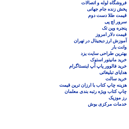
شگاه لوله و اتصالات
 زنده جام جهانی
مت طلا دست دوم
ر اچ پی
ره وین تک
ت دلار امروز
زش ارز دیجیتال در تهران
ت بار
رین طراحی سایت یزد
د مانیتور استوک
د فالوور پاپ آپ اینستاگرام
یای تبلیغاتی
ید سالت
نه چاپ کتاب با ارزان ترین قیمت
 کتاب ویژه رتبه بندی معلمان
موزیک
مات مرکزی بوش