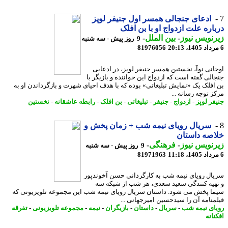
ادعای جنجالی همسر اول جنیفر لوپز
اره علت ازدواج او با بن افلک
نویس نیوز
-
بین الملل
-
9 روز پیش - سه شنبه
81976056
انی نوآ، نخستین همسر جنیفر لوپز، در ادعایی
الی گفته است که ازدواج این خواننده و بازیگر با
افلک یک «نمایش تبلیغاتی» بوده که با هدف احیای شهرت و بازگرداندن او به
ز توجه رسانه ...
فر لوپز
-
ازدواج
-
جنیفر
-
تبلیغاتی
-
بن افلک
-
رابطه عاشقانه
-
نخستین
سریال رویای نیمه شب + زمان پخش و
صه داستان
نویس نیوز
-
فرهنگی
-
9 روز پیش - سه شنبه
81971963
ال رویای نیمه شب به کارگردانی حسن آخوندپور
هیه کنندگی سعید سعدی، هر شب از شبکه سه
ا پخش می شود. داستان سریال رویای نیمه شب این مجموعه تلویزیونی که
منامه آن را سیدحسین امیرجهانی ...
ای نیمه شب
-
سریال
-
داستان
-
بازیگران
-
نیمه
-
مجموعه تلویزیونی
-
تفرقه
انه