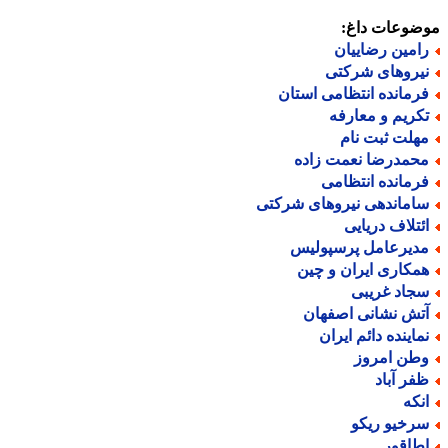
ضوعات داغ:
امین رضاییان
یروهای شرکتی
رمانده انتظامی استان
کریم و معارفه
هلت ثبت نام
حمدرضا نعمت زاده
رمانده انتظامی
اماندهی نیروهای شرکتی
ئتلاف دریایی
دیرعامل پرسپولیس
مکاری ایران و چین
جاد غریبی
تش نشانی اصفهان
ماینده دائم ایران
طن امروز
فر آباد
نکه
رخیو ریکو
طاقور