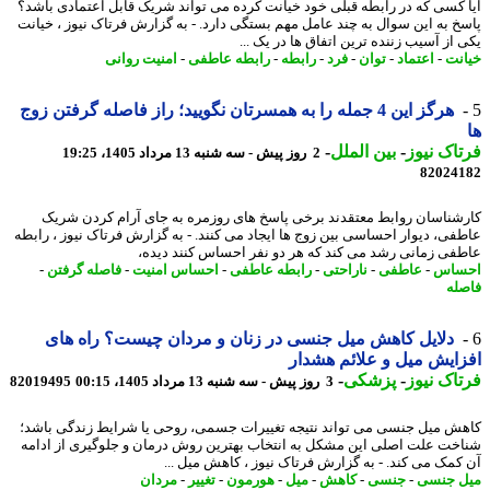
 کسی که در رابطه قبلی خود خیانت کرده می تواند شریک قابل اعتمادی باشد؟
خ به این سوال به چند عامل مهم بستگی دارد. - به گزارش فرتاک نیوز ، خیانت
 از آسیب زننده ترین اتفاق ها در یک ...
نت
-
اعتماد
-
توان
-
فرد
-
رابطه
-
رابطه عاطفی
-
امنیت روانی
هرگز این 4 جمله را به همسرتان نگویید؛ راز فاصله گرفتن زوج
اک نیوز
-
بین الملل
-
2 روز پیش - سه شنبه 13 مرداد 1405، 19:25
82024
شناسان روابط معتقدند برخی پاسخ های روزمره به جای آرام کردن شریک
فی، دیوار احساسی بین زوج ها ایجاد می کنند. - به گزارش فرتاک نیوز ، رابطه
فی زمانی رشد می کند که هر دو نفر احساس کنند دیده،
ساس
-
عاطفی
-
ناراحتی
-
رابطه عاطفی
-
احساس امنیت
-
فاصله گرفتن
-
له
دلایل کاهش میل جنسی در زنان و مردان چیست؟ راه های
ایش میل و علائم هشدار
اک نیوز
-
پزشکی
-
3 روز پیش - سه شنبه 13 مرداد 1405، 00:15
82019495
ش میل جنسی می تواند نتیجه تغییرات جسمی، روحی یا شرایط زندگی باشد؛
خت علت اصلی این مشکل به انتخاب بهترین روش درمان و جلوگیری از ادامه
کمک می کند. - به گزارش فرتاک نیوز ، کاهش میل ...
 جنسی
-
جنسی
-
کاهش
-
میل
-
هورمون
-
تغییر
-
مردان