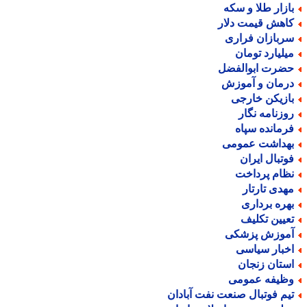
ازار طلا و سکه
اهش قیمت دلار
ربازان فراری
یلیارد تومان
ضرت ابوالفضل
رمان و آموزش
ازیکن خارجی
وزنامه نگار
رمانده سپاه
هداشت عمومی
وتبال ایران
ظام پرداخت
هدی تارتار
هره برداری
عیین تکلیف
موزش پزشکی
خبار سیاسی
ستان زنجان
ظیفه عمومی
یم فوتبال صنعت نفت آبادان