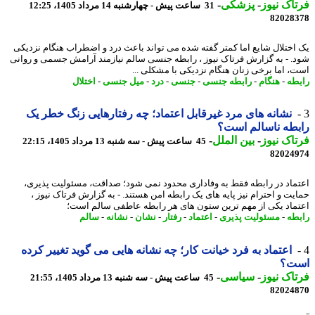
اک نیوز
-
پزشکی
-
31 ساعت پیش - چهارشنبه 14 مرداد 1405، 12:25
82028
اختلال شایع اما کمتر گفته شده می تواند باعث درد و اضطراب هنگام نزدیکی
. - به گزارش فرتاک نیوز ، رابطه جنسی سالم نیازمند آرامش جسمی و روانی
، اما برخی زنان هنگام نزدیکی با مشکلی ...
طه
-
هنگام
-
رابطه جنسی
-
جنسی
-
درد
-
میل جنسی
-
اختلال
نشانه های مرد غیرقابل اعتماد؛ چه رفتارهایی زنگ خطر یک
طه ناسالم است؟
اک نیوز
-
بین الملل
-
45 ساعت پیش - سه شنبه 13 مرداد 1405، 22:15
82024
ماد در رابطه فقط به وفاداری محدود نمی شود؛ صداقت، مسئولیت پذیری،
یت و احترام نیز پایه های یک رابطه امن هستند. - به گزارش فرتاک نیوز ،
ماد یکی از مهم ترین ستون های هر رابطه عاطفی سالم است؛
طه
-
مسئولیت پذیری
-
اعتماد
-
رفتار
-
نشان
-
نشانه
-
سالم
اعتماد به فرد خیانت کار؛ چه نشانه هایی می گوید تغییر کرده
ت؟
اک نیوز
-
سیاسی
-
45 ساعت پیش - سه شنبه 13 مرداد 1405، 21:55
82024