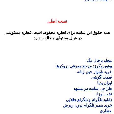
نسخه اصلی
مه حقوق این سایت برای قطره محفوظ است. قطره مسئولیتی
در قبال محتوای مطالب ندارد.
ه باحال مگ
وبروکرز: مرجع معرفی بروکرها
د شلوار جین زنانه
مت گوشی
ان پدیا
احی سایت در مشهد
 نوزاد
لود تلگرام و تلگرام طلایی
د ممبر تلگرام بدون ریزش
اری