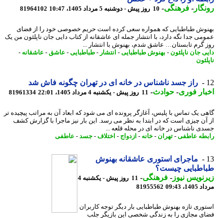
گار
-
فرهنگی
-
10 روز پیش - دوشنبه 5 مرداد 1405، 10:47
81964102
وش طباطبایی که همواره سعی کرده است حریم خصوصی خود را از فضای
می جدا نگه دارد، با انتشار جمله ای عاشقانه از کتاب دایی جان ناپلئون من یک
 گرم تابستان… عاشق شدم، بهنوش با انتشار ...
ی جان ناپلئون
-
بهنوش طباطبایی
-
انتشار
-
طباطبایی
-
عاشق
-
عاشقانه
-
ئون
راز جسد ناشناس در خانه ای در تهران چگونه فاش شد
ار فوری
-
حوادث
-
11 روز پیش - یکشنبه 4 مرداد 1405، 22:01
81961334
ی یک تماس با پلیس، آغازگر پرونده ای می شود که ابعاد آن به مراتب پیچیده تر
آن چیزی است که در ابتدا به نظر می رسد. این بار نیز ماجرا با گزارش کشف
ی ناشناس در خانه ای در محله قلعه ...
طه عاطفی
-
تهران
-
خانه
-
ازدواج
-
اختلاف
-
جسد
-
عاطفی
ماجرای استوری عاشقانه بهنوش
اطبایی چیست؟
نویس نیوز
-
فرهنگی
-
11 روز پیش - یکشنبه 4
1، 09:43
81955562
وری تازه بهنوش طباطبایی بار دیگر توجه کاربران
ی مجازی را به زندگی شخصی این بازیگر جلب