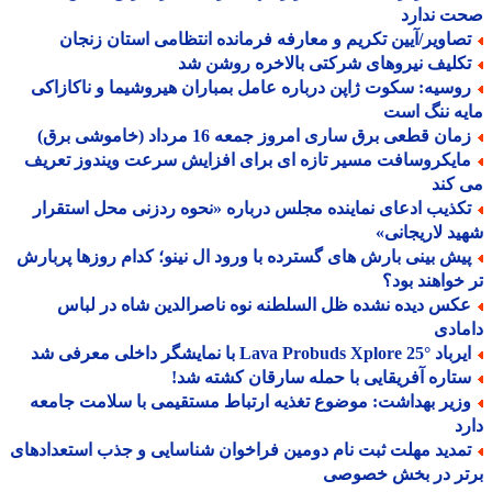
ت ندارد
صاویر/آیین تکریم و معارفه فرمانده انتظامی استان زنجان
کلیف نیروهای شرکتی بالاخره روشن شد
وسیه: سکوت ژاپن درباره عامل بمباران هیروشیما و ناکازاکی
ه ننگ است
ان قطعی برق ساری امروز جمعه 16 مرداد (خاموشی برق)
ایکروسافت مسیر تازه ای برای افزایش سرعت ویندوز تعریف
کند
کذیب ادعای نماینده مجلس درباره «نحوه ردزنی محل استقرار
د لاریجانی»
یش بینی بارش های گسترده با ورود ال نینو؛ کدام روزها پربارش
خواهند بود؟
کس دیده نشده ظل السلطنه نوه ناصرالدین شاه در لباس
ادی
Lava Probuds Xplore 25 با نمایشگر داخلی معرفی شد
تاره آفریقایی با حمله سارقان کشته شد!
زیر بهداشت: موضوع تغذیه ارتباط مستقیمی با سلامت جامعه
د
مدید مهلت ثبت نام دومین فراخوان شناسایی و جذب استعدادهای
تر در بخش خصوصی