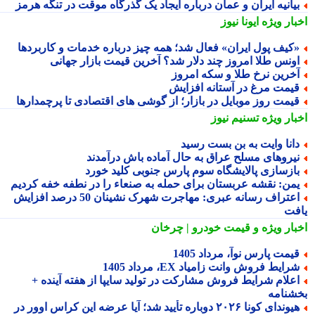
یانیه ایران و عمان درباره ایجاد یک گذرگاه موقت در تنگه هرمز
بار ویژه
ایونا نیوز
کیف پول ایران» فعال شد؛ همه چیز درباره خدمات و کاربردها
ونس طلا امروز چند دلار شد؟ آخرین قیمت بازار جهانی
خرین نرخ طلا و سکه امروز
یمت مرغ در آستانه افزایش
یمت روز موبایل در بازار؛ از گوشی های اقتصادی تا پرچمدارها
بار ویژه
تسنیم نیوز
انا وایت به بن بست رسید
یروهای مسلح عراق به حال آماده باش درآمدند
ازسازی پالایشگاه سوم پارس جنوبی کلید خورد
من: نقشه عربستان برای حمله به صنعاء را در نطفه خفه کردیم
اعتراف رسانه عبری: مهاجرت شهرک نشینان 50 درصد افزایش
فت
بار ویژه
و قیمت خودرو | چرخان
یمت پارس نوآ، مرداد 1405
رایط فروش وانت زامیاد EX، مرداد 1405
علام شرایط فروش مشارکت در تولید سایپا از هفته آینده +
شنامه
هیوندای کونا ۲۰۲۶ دوباره تأیید شد؛ آیا عرضه این کراس اوور در