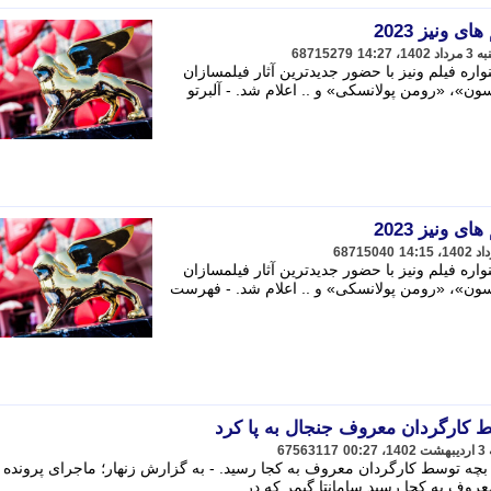
 ونیز 2023
68715279
 فیلم ونیز با حضور جدیدترین آثار فیلمسازان
»، «رومن پولانسکی» و .. اعلام شد. - آلبرتو
 ونیز 2023
68715040
 فیلم ونیز با حضور جدیدترین آثار فیلمسازان
ون»، «رومن پولانسکی» و .. اعلام شد. - فهرست
67563117
 بچه توسط کارگردان معروف به کجا رسید. - به گزارش زنهار؛ ماجرای پرونده
روف به کجا رسید سامانتا گیمر که در ...