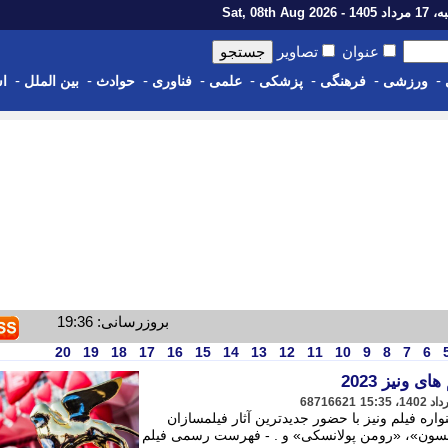
1 - Sat, 08th Aug 2026
عنوان
تصاویر
-
-
-
-
-
-
-
-
ورزشی
فرهنگی
پزشکی
علمی
فناوری
حوادث
بین الملل
اس
بروزرسانی: 19:36
20
19
18
17
16
15
14
13
12
11
10
9
8
7
6
 ونیز 2023
68716621
 فیلم ونیز با حضور جدیدترین آثار فیلمسازان
سون»، «رومن پولانسکی» و . - فهرست رسمی فیلم