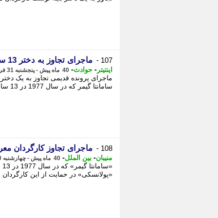
ماجرای تجاوز به دختر 13 ساله توسط کارگردان معروف به کجا رسید؟
107 -
-
-
اینتیتر
حوادث
40 ماه پیش - پنجشنبه 31 فروردین 1402، 11:53
ماجرای پرونده قدیمی تجاوز به یک دختر 
سامانتا گیمر که در سال 1977 در 13 سالگی از سوی رومن پولانسکی مورد تجاوز قرار ...
ماجرای تجاوز کارگردان معروف به یک دختر 3
108 -
-
-
منیبان
بین الملل
40 ماه پیش - چهارشنبه 30 فروردین 1402، 22:37
«س
«پولانسکی» در حمایت از این کارگردان صح