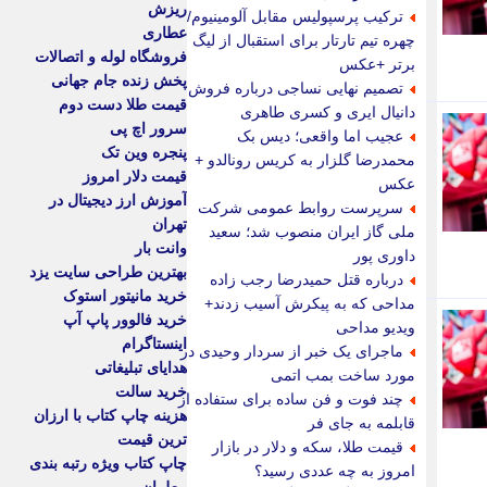
ریزش
ترکیب پرسپولیس مقابل آلومینیوم/
عطاری
چهره تیم تارتار برای استقبال از لیگ
فروشگاه لوله و اتصالات
برتر +عکس
پخش زنده جام جهانی
تصمیم نهایی نساجی درباره فروش
قیمت طلا دست دوم
دانیال ایری و کسری طاهری
سرور اچ پی
عجیب اما واقعی؛ دیس بک
پنجره وین تک
محمدرضا گلزار به کریس رونالدو +
قیمت دلار امروز
عکس
آموزش ارز دیجیتال در
سرپرست روابط عمومی شرکت
تهران
ملی گاز ایران منصوب شد؛ سعید
وانت بار
داوری پور
بهترین طراحی سایت یزد
درباره قتل حمیدرضا رجب زاده
خرید مانیتور استوک
مداحی که به پیکرش آسیب زدند+
خرید فالوور پاپ آپ
ویدیو مداحی
اینستاگرام
ماجرای یک خبر از سردار وحیدی در
هدایای تبلیغاتی
مورد ساخت بمب اتمی
خرید سالت
چند فوت و فن ساده برای ستفاده از
هزینه چاپ کتاب با ارزان
قابلمه به جای فر
ترین قیمت
قیمت طلا، سکه و دلار در بازار
چاپ کتاب ویژه رتبه بندی
امروز به چه عددی رسید؟