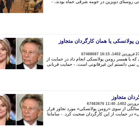
حی روستای دویزین در حومه شرقی حماه بودند، -
ن پولانسکی یا همان کارگردان متجاوز
67488687
 که با همسر رومن پولانسکی انجام داد در حمایت از
نمی دانستم این غیرقانونی است، - حمایت قربانی
ردان متجاوز
67483676
امانتا گیمر» که در سال 1977 در 13 سالگی از سوی «رومن پولانسکی» مورد تجاوز قرار
 در حمایت از این کارگردان صحبت کرد. - سامانتا