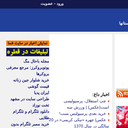
-
ورود
عضویت
تانها
مجله باحال مگ
یوتوبروکرز: مرجع معرفی
بروکرها
خرید شلوار جین زنانه
قیمت گوشی
ایران پدیا
اخبار داغ:
طراحی سایت در مشهد
چپ استقلال، پرسپولیسی
تخت نوزاد
است(عکس) | ورزش سه
دانلود تلگرام و تلگرام
خرید بعدی پرسپولیس بست!
طلایی
عکس| چهره «نیکی کریمی» در 20
خرید ممبر تلگرام بدون
سالگی در سال 1370