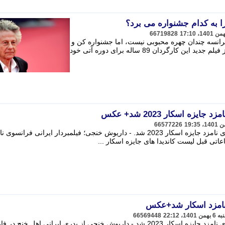
ا به کدام جشنواره می برد؟
66719828
رانسه چندان چهره محبوبی نیست، اما جشنواره کن و
از سوی دیگر ونیز در تلاش برای دعوت از فیلم جدید این کارگردان 89 ساله برای دوره آتی خود
یزه اسکار 2023 شد+ عکس
66577226
داریوش خنجی؛ فیلمبردار ایرانی فرانسوی نامزد جایزه اسکار 2023 شد. - داریوش خنجی؛ فیلمبردار ایرانی فرانسو
 نامزد اسکار شد+عکس
66569448
داریوش خنجی؛ فیلمبردار ایرانی فرانسوی نامزد جایزه اسکار 2023 شد - داریوش خنجی از پدری ایرانی اهل خن