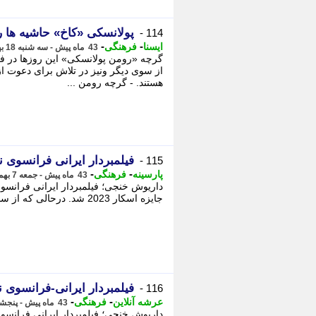
پولانسکی «کاخ» حاشیه ها ر
114 -
-
-
ایسنا
فرهنگی
43 ماه پیش - سه شنبه 18 بهمن 1401، 17:10
گرچه «رومن پولانسکی» این روزها در ف
هستند. - گرچه رومن ...
فیلمبردار ایرانی فرانسوی نامزد جا
115 -
-
-
پارسینه
فرهنگی
43 ماه پیش - جمعه 7 بهمن 1401، 19:35
جایزه اسکار 2023 شد. درحالی که از ساعاتی قبل لیست کاندیدا های جایزه اسکار ...
فیلمبردار ایرانی-فرانسوی
116 -
-
-
عرشه آنلاین
فرهنگی
43 ماه پیش - پنجشنبه 6 بهمن 1401، 22:12