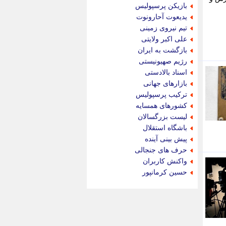
جام جم
بازیکن پرسپولیس
جدید پرس
یدیعوت آحارونوت
جماران
تیم نیروی زمینی
جوان ایرانی
علی اکبر ولایتی
جهان مانا
بازگشت به ایران
جهان نگر
رژیم صهیونیستی
جهان نیوز
اسناد بالادستی
چطور
بازارهای جهانی
چمپیونات
ترکیب پرسپولیس
چمدون
کشورهای همسایه
چه خبر
لیست بزرگسالان
حادثه 24
باشگاه استقلال
حرف تو
پیش بینی آینده
حوادث پلاس
حرف های جنجالی
حوزه نیوز
واکنش کاربران
خبر آنلاین
حسین کرمانپور
خبر جنوب
خبر سیاسی
خبر گردون
خبر ورزشی
خبرجو