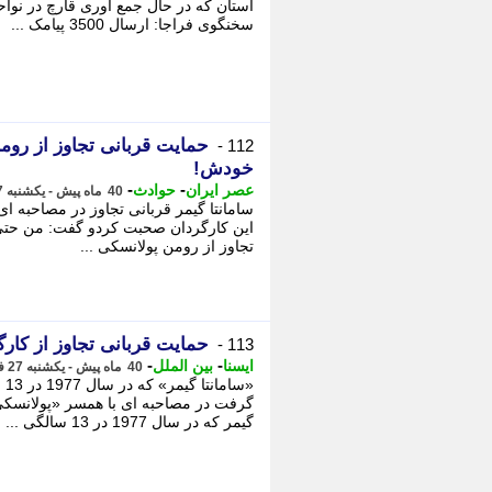
استان که در حال جمع آوری قارچ در نوا
سخنگوی فراجا: ارسال 3500 پیامک ...
حمایت قربانی تجاوز از روم
112 -
خودش!
-
-
عصر ایران
حوادث
40 ماه پیش - یکشنبه 27 فروردین 1402، 16:15
سامانتا گیمر قربانی تجاوز در مصاحبه ای
این کارگردان صحبت کردو گفت: من حتی 
تجاوز از رومن پولانسکی ...
حمایت قربانی تجاوز از کارگ
113 -
-
-
ایسنا
بین الملل
40 ماه پیش - یکشنبه 27 فروردین 1402، 11:40
«س
گرفت در مصاحبه ای با همسر «پولانسکی»
گیمر که در سال 1977 در 13 سالگی ...