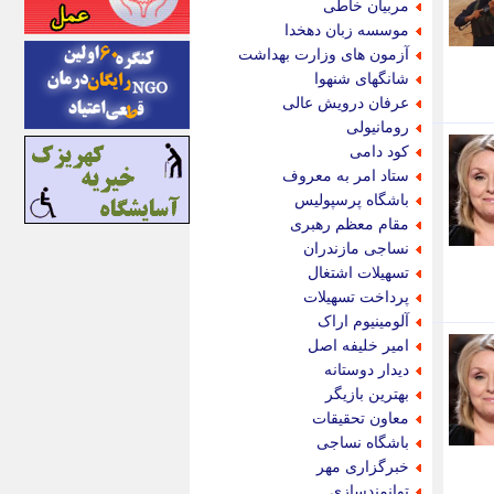
مربیان خاطی
اینتیتر
موسسه زبان دهخدا
ایونا نیوز
آزمون های وزارت بهداشت
بازتاب آنلاین
شانگهای شنهوا
باشگاه خبرنگاران
عرفان درویش عالی
باغستان نیوز
رومانیولی
بامبوک
کود دامی
ببین و بخون
ستاد امر به معروف
بدینسان
باشگاه پرسپولیس
بنکر
مقام معظم رهبری
بیت ران
نساجی مازندران
پارس فوتبال
تسهیلات اشتغال
پارسینه
پرداخت تسهیلات
پارسینه پلاس
آلومینیوم اراک
پاز آنلاین
امیر خلیفه اصل
پاس گل
دیدار دوستانه
پانا
بهترین بازیگر
پرتو نیوز
معاون تحقیقات
پرسون
باشگاه نساجی
پنجره نیوز
خبرگزاری مهر
پویامگ
توانمندسازی