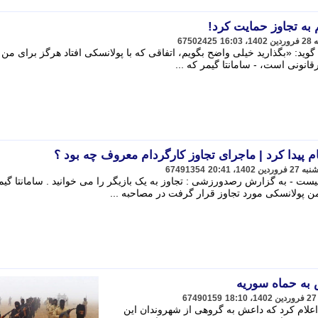
 به تجاوز حمایت کرد!
67502425
گوید: «بگذارید خیلی واضح بگویم، اتفاقی که با پولانسکی افتاد هرگز برای م
انونی است، - سامانتا گیمر که ...
ام پیدا کرد | ماجرای تجاوز کارگردام معروف چه بود ؟
67491354
چیست - به گزارش رصدورزشی : تجاوز به یک بازیگر را می خوانید . سامانتا گیم
67490159
اعلام کرد که داعش به گروهی از شهروندان این