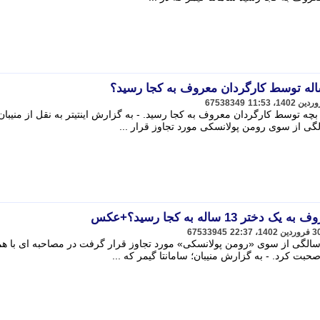
67538349
بچه توسط کارگردان معروف به کجا رسید. - به گزارش اینتیتر به نقل از منیبان
1 ساله به کجا رسید؟+عکس
67533945
امانتا گیمر» که در سال 1977 در 13 سالگی از سوی «رومن پولانسکی» مورد تجاوز قرار گرفت در مصاحبه ای با
بت کرد. - به گزارش منیبان؛ سامانتا گیمر که ...