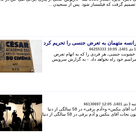
رانسه متهمان به تعرض جنسی را تحریم کرد
66255333
ن خشونت جنسی، هر فردی را که به اتهام تعرض
راسم خود راه نخواهد داد. - به گزارش سرویس
66130697
رونان وایبرت بازیگر فیلم هایی چون «نحات آقای بنکس» و«آدم برفی» در 58 سالگی از دنیا
رفت. - رونان وایبرت بازیگر فیلم هایی چون نحات آقای بنکس و آدم برفی در 58 سالگی از دنیا