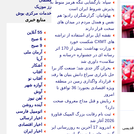
معلمان
سپاه: بازگشایی تنگه هرمز منوط به
رز موزیک
پذیرش شروط ایران است
خدمات مرکزی بوش
پهلوانیان: گزارشگران رادیو؛ هم
منابع خبری
نفس و همدل مردم در میدان های
سخت قرار دارند
55 آنلاین
نقشه اپل برای استفاده از تراشه
6 صبح
های CXMT شکست خورد
9 صبح
وزارت بهداشت: بیش از 170 اثر
آرمان ملی
رسانه ای در جشنواره «رسانه و
آریا
سلامت» داوری شد
آشکار
بحران گاز جدی شد؛ صنعت گاز برای
آفتاب
حل ناترازی سراغ دانش بنیان ها رفت
آفتاب نو
قرارداد واگذاری زمین در منطقه
آوازه شهر
ویژه اقتصادی بجنورد؛ 36 توافق تا
آوش
امروز
آهن نیوز
ربایش و قتل مداح معروف صحت
آینده روشن
دارد؟
اتومبیل فارسی
ثبت نام رقابت بزرگ المپیک فناوری
اخبار ارسالی
2026 آغاز شد
اخبار اقتصادی
اندروید 17 آخرین به روزرسانی این
 قدیمی
اخبار ایران
گوشی های سامسونگ است