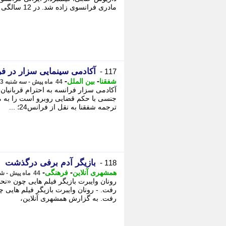
مادری فرانسوی زاده شد. در 12 سالگی تصمیم گرفت که فیلمساز شود. پس از سنجیدن ...
آکادمی سینمایی سزار در ف
117 -
-
-
شفقنا
بین الملل
44 ماه پیش - سه شنبه 13 دی 1401، 10:05
آکادمی سزار فرانسه به احترام قربانیا
جنسی با حکم قضایی روبرو است را به م
ترجمه شفقنا به نقل از فرانس24؛ ...
بازیگر آدم برفی درگذشت
118 -
-
-
همشهری آنلاین
فرهنگی
44 ماه پیش - شنبه 3 دی 1401، 12:05
رفت. به گزارش همشهری آنلاین،