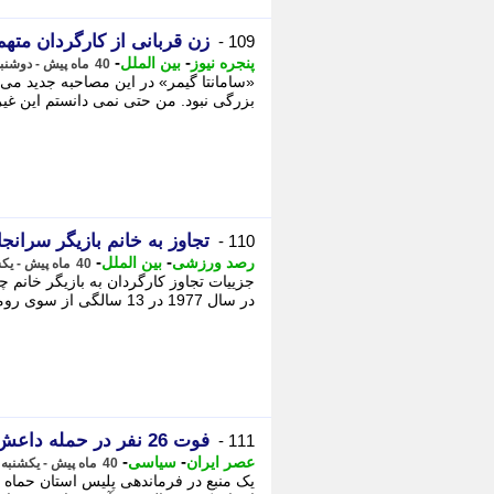
زن قربانی از کارگردان متهم
109 -
-
-
پنجره نیوز
بین الملل
40 ماه پیش - دوشنبه 28 فروردین 1402، 16:03
«سامانتا گیمر» در این مصاحبه جدید می 
بزرگی نبود. من حتی نمی دانستم این غیرق
تجاوز به خانم بازیگر سرانج
110 -
-
-
رصد ورزشی
بین الملل
40 ماه پیش - یکشنبه 27 فروردین 1402، 20:41
جزییات تجاوز کارگردان به بازیگر خانم 
در سال 1977 در 13 سالگی از سوی رومن پولانسکی مورد تجاوز قرار گرفت در مصاحبه ...
فوت 26 نفر در حمله داعش به حماه سوریه
111 -
-
-
عصر ایران
سیاسی
40 ماه پیش - یکشنبه 27 فروردین 1402، 18:10
یک منبع در فرماندهی پلیس استان حماه 