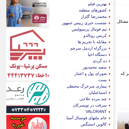
اکونیوز
بهترین فیلم
الف
کشورهای منطقه
انتشار آنلاین
محمدرضا گلزار
اندیشه قرن
ن مشکل
نشست خبری رییس جمهور
اندیشه معاصر
تیم فوتبال پرسپولیس
اندیشه ها
کریس رونالدو
انرژی پرس
مقابله با تحریم ها
ای استخدام
بزرگراه اردبیل سرچم
ایتنا
دستگاه احیا
ایراف
ده گردی
ایران آرت
سعید محمدپور
ایران آنلاین
ر که
شورای پول و اعتبار
ایران زندگی
بست
ایران فوری
بیماری سرخرگ محیطی
ایرانی روز
اسماعیلیان
ایرانیتال
چند مرده حلاجی
ایرنا
سرقت در تویسرکان
ایسکانیوز
VALORANT
ایسنا
جام ملتهای فوتسال آسیا
ایکنا
کالوین استنگس
ایلنا