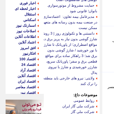
اخبار فوری
حمایت مشروط از موتورسواری
اخبار لحظه ای
بانوان؛ قانونی شود
استقلال
مدیرعامل بیمه تعاون: اعتمادسازی
اسکناس
در صنعت بیمه بدون رسانه های متعهد
اسمارتک نیوز
ممکن نیست
اصلاحات نیوز
دانستنی ها و تکنولوژی روز | 3 روش
اطلاعات آنلاین
شارژ گوشی بدون نیاز به پریز برق در
،
اعتماد آنلاین
مواقع اضطراری؛ از پاوربانک تا شارژ
افق امروز
با نور خورشید / شارژ گوشی بدون
افکارنیوز
برق شد؛ 3 راهکار ساده برای مواقع
اقتصاد 100
قطعی برق و سفر؛ پاوربانک سریع،
اقتصاد 24
شارژر خورشیدی و شارژ با نیروی
اقتصاد آزاد
پدال
اقتصاد آنلاین
ولایتی: نیرو های خارجی باید منطقه
اقتصاد ایران
را ترک کنند
 همسر
اقتصاد معاصر
اقتصاد نیوز
موضوعات داغ:
اکو ایران
روابط عمومی
اکوفارس
شرکت ملی گاز ایران
اکونگار
شرکت ملی گاز