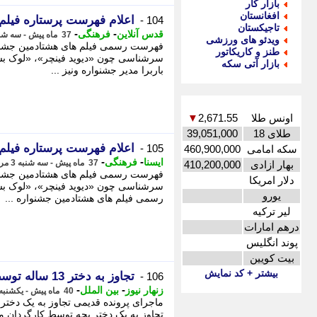
بازار کار
افغانستان
اعلام فهرست پرستاره فیلم های
104 -
تاجیکستان
-
-
قدس آنلاین
فرهنگی
37 ماه پیش - سه شنبه 3 مرداد 1402، 14:27
ویدئو های ورزشی
فهرست رسمی فیلم های هشتادمین جشنواره
طنز و کاریکاتور
سرشناسی چون «دیوید فینچر»، «لوک بسون
بازار آتی سکه
باربرا مدیر جشنواره ونیز ...
اونس طلا
2,671.55
▼
طلای 18
39,051,000
اعلام فهرست پرستاره فیلم های
105 -
سکه امامی
460,900,000
-
-
ایسنا
فرهنگی
37 ماه پیش - سه شنبه 3 مرداد 1402، 14:15
بهار ازادی
410,200,000
فهرست رسمی فیلم های هشتادمین جشنواره
دلار امریکا
سرشناسی چون «دیوید فینچر»، «لوک بس
یورو
رسمی فیلم های هشتادمین جشنواره ...
لیر ترکیه
درهم امارات
پوند انگلیس
بیت کویین
بیشتر + کد نمایش
تجاوز به دختر 13 ساله توسط کارگردان معروف جنجال به پا کرد
106 -
-
-
زنهار نیوز
بین الملل
40 ماه پیش - یکشنبه 3 اردیبهشت 1402، 00:27
ماجرای پرونده قدیمی تجاوز به یک دختر
تجاوز به یک دختر بچه توسط کارگردان مع