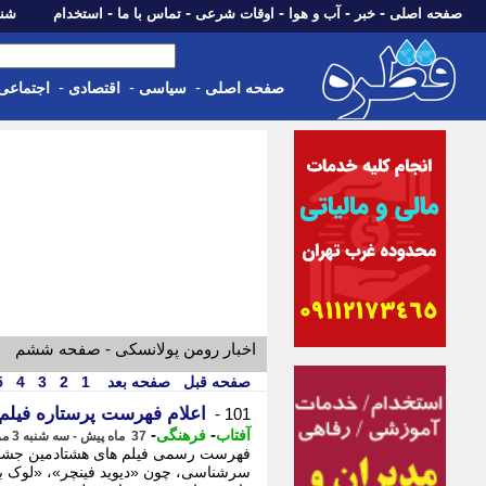
-
-
-
-
-
صفحه اصلی
خبر
آب و هوا
اوقات شرعی
تماس با ما
استخدام
شنبه، 17 مرداد 405
-
-
-
صفحه اصلی
سیاسی
اقتصادی
اجتماعی
اخبار رومن پولانسکی - صفحه ششم
صفحه قبل
صفحه بعد
1
2
3
4
5
اعلام فهرست پرستاره فیلم های
101 -
-
-
آفتاب
فرهنگی
37 ماه پیش - سه شنبه 3 مرداد 1402، 15:35
فهرست رسمی فیلم های هشتادمین جشنواره
سرشناسی، چون «دیوید فینچر»، «لوک ب