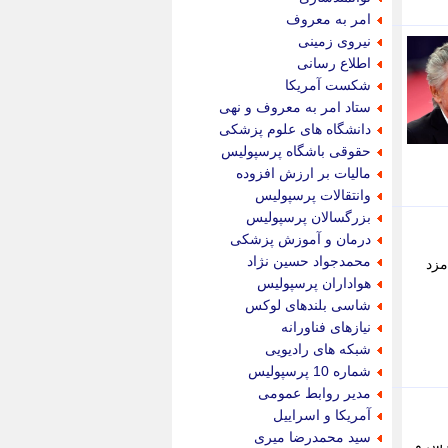
پویه آنلاین
امر به معروف
پیام نفت
نیروی زمینی
تابناک
اطلاع رسانی
تازه نیوز
شکست آمریکا
تبیان
ستاد امر به معروف و نهی
تجارت نیوز
دانشگاه های علوم پزشکی
تحریریه
حقوقی باشگاه پرسپولیس
ترابر نیوز
مالیات بر ارزش افزوده
ترفندباز
وانتقالات پرسپولیس
تریبون اقتصاد
بزرگسالان پرسپولیس
تسنیم نیوز
درمان و آموزش پزشکی
تک ناک
محمدجواد حسین نژاد
ی نامزد
تکراتو
هواداران پرسپولیس
توریسم آنلاین
شاسی بلندهای لوکس
تولید نیوز
نیازهای فناورانه
تیتر فوری
شبکه های رادیویی
تیکنا
شماره 10 پرسپولیس
جاب ویژن
مدیر روابط عمومی
جار نیوز
آمریکا و اسراییل
جالبتر
سید محمدرضا میری
ج در فارس و