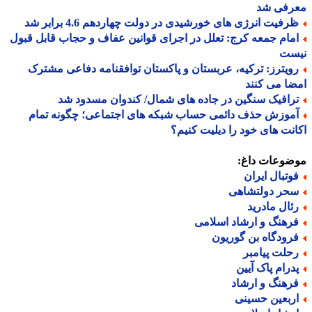
رفی شد
رفیت انرژی های خورشیدی در دولت چهاردهم 4.6 برابر شد
مام جمعه کرج: تعلل در اجرای قوانین عفاف و حجاب قابل قبول
ست
ویترز: ترکیه، عربستان و پاکستان توافقنامه دفاعی مشترک
ا می کنند
رافیک سنگین در جاده های شمال/ کندوان مسدود شد
موزش حذف دائمی حساب شبکه های اجتماعی؛ چگونه تمام
نت های خود را دیلیت کنیم؟
ضوعات داغ:
وتبال ایران
حر دولتشاهی
ئال مادرید
رهنگ و ارشاد اسلامی
رودگاه بن گوریون
حلت پیامبر
درام پاک آیین
رهنگ و ارشاد
ربعین حسینی