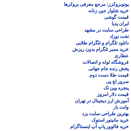
وبروکرز: مرجع معرفی بروکرها
د شلوار جین زنانه
مت گوشی
ان پدیا
احی سایت در مشهد
 نوزاد
لود تلگرام و تلگرام طلایی
د ممبر تلگرام بدون ریزش
اری
شگاه لوله و اتصالات
 زنده جام جهانی
مت طلا دست دوم
ر اچ پی
ره وین تک
ت دلار امروز
زش ارز دیجیتال در تهران
ت بار
رین طراحی سایت یزد
د مانیتور استوک
د فالوور پاپ آپ اینستاگرام