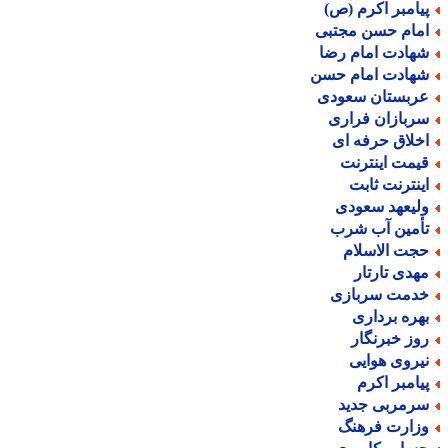
یامبر اکرم (ص)
مام حسن مجتبی
هادت امام رضا
هادت امام حسن
ربستان سعودی
ربازان فراری
خلاق حرفه ای
یمت اینترنت
ینترنت ثابت
لیعهد سعودی
أمین آب شرب
جت الاسلام
هدی تارتار
دمت سربازی
هره برداری
وز خبرنگار
یروی هوایی
یامبر اکرم
رمربی جدید
زارت فرهنگ