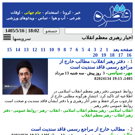
-
-
-
-
خبر
کرونا
استخدام
جام جهانی
اوقات
-
-
-
شرعی
آب و هوا
تماس
ویدئوهای ورزشی
18:02 | 1405/5/16
ار رهبری معظم انقلاب
سرویسها
حه بعد
1
2
3
4
5
6
7
8
9
10
11
12
13
14
15
20
19
18
17
دفتر رهبر انقلاب: مطالب خارج از
اجع رسمی فاقد سندیت است
ر
-
سیاسی
-
3 روز پیش - سه شنبه 13 مرداد
82024134
1405
بط عمومی دفتر رهبر معظم انقلاب اسلامی در
اعیه ای تاکید کرد: انتشار هرگونه مطلبی خارج از
چوب مرکز حفظ و نشر آثار رهبری و یا دفتر ایشان فاقد سندیت و صحت است.
بط عمومی دفتر رهبر ...
لاب اسلامی
-
رهبر معظم انقلاب اسلامی
-
انقلاب
-
رهبر
-
روابط عمومی
-
دفتر
ر انقلاب
-
رهبر معظم انقلاب
مطالب خارج از مراجع رسمی فاقد سندیت است
بتر
-
سیاسی
-