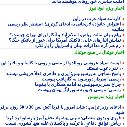
نیت سایبری خودروهای هوشمند بدانید
بار ویژه
ایونا نیوز
ارنامه سیاه غرب در ژاپن
عتراض خانواده لاریجانی به ادعای کوثری؛ «منتظر نظر رسمی
نید»
یام پنهان مثلث ریاض، اسلام آباد و آنکارا برای تهران چیست؟
مایش انبارهای خالی؛ تاکتیک آمریکا برای عبور از باتلاق جنگ؟
م هم گره مذاکرات لبنان و اسراییل را باز نکرد
بار فوتبال در صبح فوتبالی
یست سیاه عروسی رونالدو؛ از مسی و رونی تا کاسانو و بلاتر! این
یستند
اسخ نساجی به پرسپولیس؛ ایری و طاهری فعلاً فروشی نیستند
سمی؛ سردار دورسون به گازیانتپ پیوست
راغ سبز پرسپولیس به ادامه همکاری با بیفوما
سمی؛ موسی جنپو به سوپرلیگ یونان پیوست
بار ویژه
سرنویس
ادعای وزیر ترامپ: شاید امروز یا فردا آتش بس 30 تا 60 روزه برقرار
د
وری و بدون معطلی/ سیتی پیشنهاد تحقیرآمیز بارسلونا رد کرد!
یاض: توافق دفاعی با ترکیه و پاکستان علیه هیچ کشوری نیست