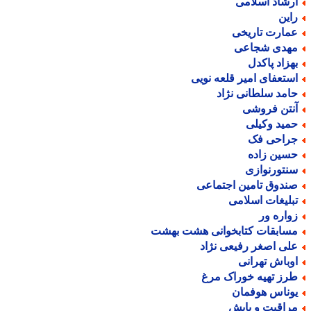
رشاد اسلامی
این
مارت تاریخی
هدی شجاعی
هزاد پاکدل
ستعفای امیر قلعه نویی
امد سلطانی نژاد
نتن فروشی
مید وکیلی
راحی فک
سین زاده
نتورنوازی
ندوق تامین اجتماعی
بلیغات اسلامی
واره ور
سابقات کتابخوانی هشت بهشت
لی اصغر رفیعی نژاد
وباش تهرانی
رز تهیه خوراک مرغ
وناس هوفمان
راقبت و پایش