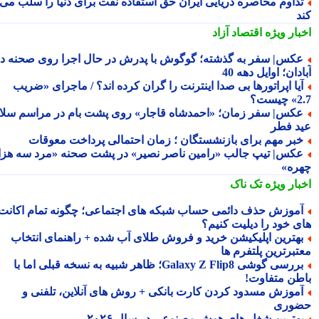
داوم محاصره دریایی ایران حق استفاده نفت برای دنیا را سلب می
د
بار ویژه
اقتصاد آزاد
کس| سفر به گذشته؛ گوگوش با پدرش در حال اجرا روی صحنه در
دان؛ اوایل دهه 40
یا اپراتورها بی صدا اینترنت را گران کرده اند؟ / ماجرای «ضریب
ست؟
کس| سفر زمان؛ «احمدشاه قاجار» روی پشت بام در مراسم سلام
د فطر
بر مهم برای بازنشستگان ؛ زمان احتمالی پرداخت معوقات
کس| تیپ جالب «رامین ناصر نصیر» در پشت صحنه «مرد سه هزار
ره»
بار ویژه
تک ناک
موزش حذف دائمی حساب شبکه های اجتماعی؛ چگونه تمام اکانت
ی خود را دیلیت کنیم؟
هترین اپلیکیشن خرید و فروش طلای آب شده + راهنمای انتخاب
تبرترین پلتفرم ها
بررسی گوشی Galaxy Z Flip8؛ ظاهر شبیه به نسخه قبلی اما با
طن متفاوت!
موزش مسدود کردن کارت بانکی + روش های آنلاین، تلفنی و
وری
هترین شغل های هوش مصنوعی در سال ۲۰۲۶