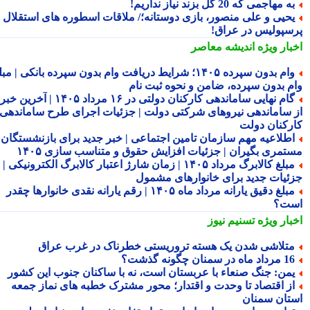
ه مهاجمی که 20 گل بزند نیاز نداریم!
حیی و علی منصور، بازی دوستانه؛/ ملاقات اسطوره های استقلال و
سپولیس در عراق!
بار ویژه
اندیشه معاصر
وام بدون سپرده ۱۴۰۵؛ شرایط دریافت وام بدون سپرده بانکی | مبلغ
م بدون سپرده، ضامن و نحوه ثبت نام
گام نهایی ساماندهی کارکنان دولتی در ۱۶ مرداد ۱۴۰۵ | آخرین خبر
 ساماندهی نیروهای شرکتی دولت | جزئیات اجرای طرح ساماندهی
رکنان دولت
طلاعیه مهم سازمان تامین اجتماعی | خبر جدید برای بازنشستگان و
تمری بگیران | جزئیات افزایش حقوق و متناسب سازی ۱۴۰۵
مبلغ کالابرگ مرداد ۱۴۰۵ | زمان شارژ اعتبار کالابرگ الکترونیکی |
ئیات جدید برای خانوارهای مشمول
مبلغ دقیق یارانه مرداد ماه ۱۴۰۵ | رقم یارانه نقدی خانوارها چقدر
ت؟
بار ویژه
تسنیم نیوز
تلاشی شدن یک هسته تروریستی خطرناک در غرب عراق
داد ماه در سمنان چگونه گذشت؟
من: جنگ صنعاء با عربستان است، نه با ساکنان جنوب این کشور
ز اقتصاد تا وحدت و اقتدار؛ محور مشترک خطبه های نماز جمعه
تان سمنان