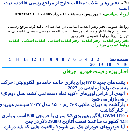
دفتر رهبر انقلاب: مطالب خارج از مراجع رسمی فاقد سندیت
ت
ا
-
سیاسی
-
3 روز پیش - سه شنبه 13 مرداد 1405، 18:05
82023742
بط عمومی دفتر رهبر انقلاب اسلامی در اطلاعیه ای تاکید کرد: مرجع رسمی
شار پیام ها، اخبار و مطالب مرتبط با آیت الله سیدمجتبی حسینی خامنه ای، -
ان- ایرنا- روابط عمومی دفتر رهبر ...
ر رهبر انقلاب
-
رهبر انقلاب
-
رهبر انقلاب اسلامی
-
انقلاب اسلامی
-
انقلاب
-
بط عمومی
-
رهبر
حه بعد
1
2
3
4
5
6
7
8
9
10
11
12
13
14
15
20
19
18
17
بار ویژه
و قیمت خودرو | چرخان
پتنت های جدید BYD برای باتری حالت جامد دو الکترولیتی؛ حرکت
سمت تولید آزمایشی در 2027
آئودی از کراس اوورهای «کوپه نما» دست نمی کشد: نسل دوم Q8
هی بازار می شود
بازگشت به دوران طلایی V8؛ رم ۱۵۰۰ مدل ۲۰۲۷ سیستم هیبریدی
 کنار گذاشت
GWM H10 پلاگین هیبریدی 5.3 متری با خروجی 590 اسب و باتری
 آغازین 29,880 دلار در چین
یا خودروهای خودران هک می شوند؟ واقعیت هایی که باید درباره