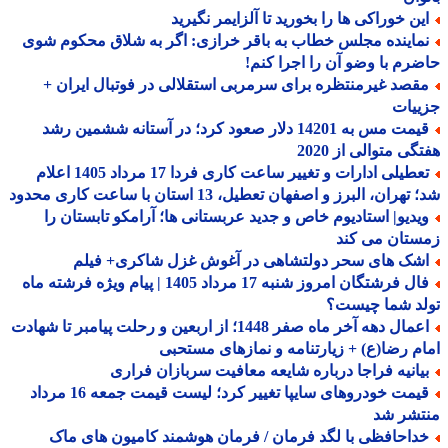
ین خوراکی ها را بخورید تا آلزایمر نگیرید
ماینده مجلس خطاب به باقر خرازی: اگر به شلاق محکوم شوی
رم با وضو آن را اجرا کنم!
قصد غیرمنتظره برای سرمربی استقلالی در فوتبال ایران +
ییات
قیمت مس به 14201 دلار صعود کرد؛ در آستانه ششمین رشد
گی متوالی از 2020
تعطیلی ادارات و تغییر ساعت کاری فردا 17 مرداد 1405 اعلام
هران، البرز و اصفهان تعطیل، 13 استان با ساعت کاری محدود
یدیو| استادیوم خاص و جدید عربستانی ها؛ آرامکو تابستان را
ستان می کند
شک های سحر دولتشاهی در آغوش غزل شاکری+ فیلم
فال فرشتگان امروز شنبه 17 مرداد 1405 | پیام ویژه فرشته ماه
لد شما چیست؟
اعمال دهه آخر ماه صفر 1448؛ از اربعین و رحلت پیامبر تا شهادت
م رضا(ع) + زیارتنامه و نمازهای مستحبی
یانیه فراجا درباره شایعه معافیت سربازان فراری
قیمت خودروهای سایپا تغییر کرد؛ لیست قیمت جمعه 16 مرداد
تشر شد
داحافظی با لگد فرمان / فرمان هوشمند کامیون های ماک