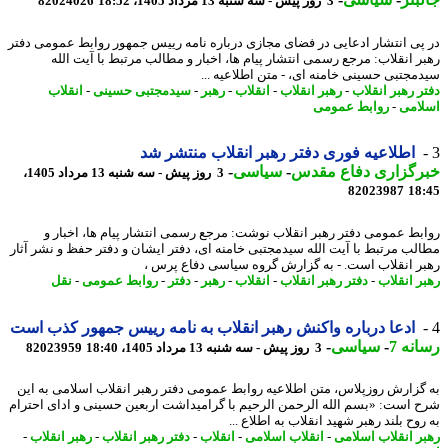
3 روز پیش - سه شنبه 13 مرداد 1405، 18:52
82024026
پی انتشار ادعایی در فضای مجازی درباره نامه رییس جمهور روابط عمومی دفتر
ر انقلاب: مرجع رسمی انتشار پیام ها، اخبار و مطالب مرتبط با آیت الله
مجتبی حسینی خامنه ای، - متن اطلاعیه ...
ر رهبر انقلاب
-
رهبر انقلاب
-
انقلاب
-
رهبر
-
سیدمجتبی حسینی
-
انقلاب
امی
-
روابط عمومی
اطلاعیه فوری دفتر رهبر انقلاب منتشر شد
رگزاری دفاع مقدس
-
سیاسی
-
3 روز پیش - سه شنبه 13 مرداد 1405،
82023987
18
بط عمومی دفتر رهبر انقلاب نوشت: مرجع رسمی انتشار پیام ها، اخبار و
لب مرتبط با آیت الله سیدمجتبی خامنه ای، دفتر ایشان و دفتر حفظ و نشر آثار
ر انقلاب است. - به گزارش گروه سیاسی دفاع پرس ،
ر انقلاب
-
دفتر رهبر انقلاب
-
انقلاب
-
رهبر
-
دفتر
-
روابط عمومی
-
نقل
ادعا درباره واکنش رهبر انقلاب به نامه رییس جمهور کذب است
نه 7
-
سیاسی
-
3 روز پیش - سه شنبه 13 مرداد 1405، 18:40
82023959
گزارش روزپلاس، متن اطلاعیه روابط عمومی دفتر رهبر انقلاب اسلامی به این
 است: «بسم الله الرحمن الرحیم با گرامیداشت اربعین حسینی و ادای احترام
وح بلند رهبر شهید انقلاب به اطلاع ...
ر انقلاب اسلامی
-
انقلاب اسلامی
-
انقلاب
-
دفتر رهبر انقلاب
-
رهبر انقلاب
-