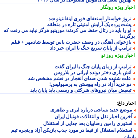
بار ویژه
رونگار
روژ خواستار استعفای فوری اینفانتینو شد
شت پرده یک آرایش امنیتی تازه در منطقه
و را باید در رئال حفظ می کردند/ مورینیو هرگز نباید می رفت که
گردد!
ازخوانی آهنگی در وصف حضرت یاس توسط شادمهر + فیلم
رامپ از پایان سریع جنگ با ایران خبر داد
بار ویژه
روز نو
رامپ از زمان پایان جنگ با ایران گفت
تش بازی دختر دونده ایرانی در بلاروس
لت شنیده شدن صدای انفجار در قشم مشخص شد
و خرید آزاد در راه پیوستن به پرسپولیس!
بعیض میان نیروهای شرکتی و رسمی باید پایان یابد
ار داغ:
وضع جدید نساجی درباره ایری و طاهری
خرین اخبار نقل و انتقالات فوتبال ایران
ستوری رامین رضاییان بعد جدایی از استقلال
ستعلام استقلال از فیفا در مورد جذب بازیکن آزاد و پنجره تیم
وان