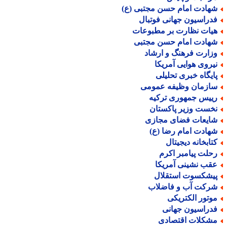
هادت امام حسن مجتبی (ع)
دراسیون جهانی فوتبال
یات نظارت بر مطبوعات
هادت امام حسن مجتبی
زارت فرهنگ و ارشاد
یروی هوایی آمریکا
ایگاه خبری تحلیلی
ازمان وظیفه عمومی
ییس جمهوری ترکیه
خست وزیر پاکستان
ایعات فضای مجازی
هادت امام رضا (ع)
تابخانه دیجیتال
حلت پیامبر اکرم
قب نشینی آمریکا
یشکسوت استقلال
رکت آب و فاضلاب
وتور الکتریکی
دراسیون جهانی
شکلات اقتصادی