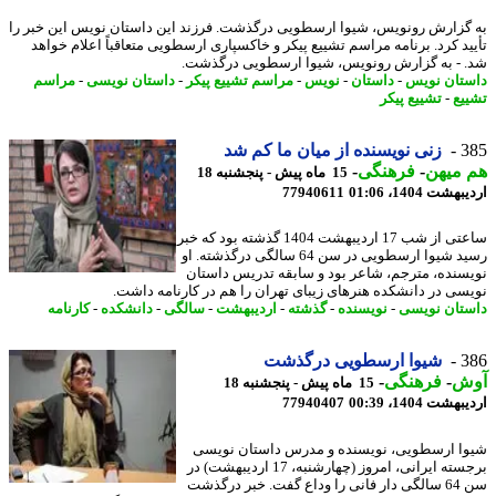
گزارش رونویس، شیوا ارسطویی درگذشت. فرزند این داستان نویس این خبر را
ید کرد. برنامه مراسم تشییع پیکر و خاکسپاری ارسطویی متعاقباً اعلام خواهد
 - به گزارش رونویس، شیوا ارسطویی درگذشت.
تان نویس
-
داستان
-
نویس
-
مراسم تشییع پیکر
-
داستان نویسی
-
مراسم
یع
-
تشییع پیکر
3
زنی نویسنده از میان ما کم شد
 میهن
-
فرهنگی
-
15 ماه پیش - پنجشنبه 18
شت 1404، 01:06
77940611
ساعتی از شب 17 اردیبهشت 1404 گذشته بود که خبر
رسید شیوا ارسطویی در سن 64 سالگی درگذشته. او
سنده، مترجم، شاعر بود و سابقه تدریس داستان
سی در دانشکده هنرهای زیبای تهران را هم در کارنامه داشت.
تان نویسی
-
نویسنده
-
گذشته
-
اردیبهشت
-
سالگی
-
دانشکده
-
کارنامه
3
شیوا ارسطویی درگذشت
ش
-
فرهنگی
-
15 ماه پیش - پنجشنبه 18
شت 1404، 00:39
77940407
ا ارسطویی، نویسنده و مدرس داستان نویسی
برجسته ایرانی، امروز (چهارشنبه، 17 اردیبهشت) در
سن 64 سالگی دار فانی را وداع گفت. خبر درگذشت