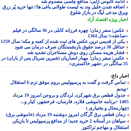
دامه کابوس ژابی: مدافع چلسی مصدوم شد
ضافه شدن خلیل وند به لیست طولانی یاغی ها؛/ تنها خرید پُر زرق
رق مدعی لیگ در بازار شلوغ
بار ویژه
اقتصاد آزاد
عکس| سفر زمان؛ چهره فرزانه کابلی در 36 سالگی در فیلم
عقه»؛ سال 1364
کی از قدیمی ترین عکس های ثبت شده از کعبه و مکه؛ سال 1259
اقل 30 درصد حقوق بازنشستگان صرف درمان می شود
شار هزینه مسکن روی دوش مستاجران تشدید شد
کس| سفر زمان؛ مهناز انصاریان (شیرین سریال پس از باران) در
تری»
ار داغ:
ماس گرفت و گفت به پرسپولیس بروم موفق ترم تا استقلال
دیو
جدول قطعی برق شهرکرد، لردگان و بروجن امروز 19 مرداد
1405 +برنامه خاموشی فلارد، فارسان، فرخشهر، کیار و...
ارمحال و بختیاری )
ان قطعی برق گرگان امروز دوشنبه 19 مرداد (خاموشی برق)
سپاهان در آستانه 2 خرید جدید؛ از مدافع پرسپولیس تا بازیکن
قلال و مهاجم تراکتور