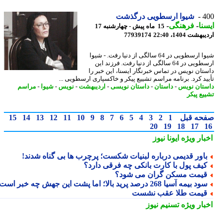
4
شیوا ارسطویی درگذشت
نا
-
فرهنگی
-
15 ماه پیش - چهارشنبه 17
شت 1404، 22:40
77939174
شیوا ارسطویی در 64 سالگی از دنیا رفت. - شیوا
ارسطویی در 64 سالگی از دنیا رفت. فرزند این
تان نویس در تماس خبرنگار ایسنا، این خبر را
ید کرد. برنامه مراسم تشییع پیکر و خاکسپاری ارسطویی ...
تان نویس
-
داستان
-
داستان نویسی
-
اردیبهشت
-
نویس
-
شیوا
-
مراسم
یع پیکر
حه قبل
1
2
3
4
5
6
7
8
9
10
11
12
13
14
15
20
19
18
17
بار ویژه
ایونا نیوز
اور قدیمی درباره لبنیات شکست؛ پرچرب ها بی گناه شدند!
یف پول با کارت بانکی چه فرقی دارد؟
یمت مسکن گران می شود؟
د بیمه آسیا 268 درصد پرید بالا؛ اما پشت این جهش چه خبر است؟
یمت طلا عقب نشست
بار ویژه
تسنیم نیوز