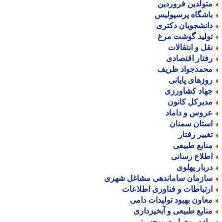
تولدین فروردین
اشگاه پرسپولیس
انشجویان دکتری
ولید گوشت مرغ
قل و انتقالات
فتار اقتصادی
حمدجواد ظریف
وزهای پایانی
هاد کشاورزی
دیرکل کانون
روس و داماد
ستان سمنان
غییر رفتار
نابع طبیعی
طلاع رسانی
ربار پهلوی
ازمان ساماندهی مشاغل شهری
رتباطات و فناوری اطلاعات
عاون بهبود تولیدات دامی
نابع طبیعی و آبخیزداری
یاده روی اربعین حسینی