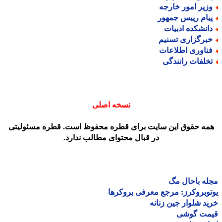
زیر امور خارجه
یام رییس جمهور
انشکده ادبیات
برگزاری تسنیم
ناوری اطلاعات
خلفات رانندگی
نسخه اصلی
مه حقوق این سایت برای قطره محفوظ است. قطره مسئولیتی
در قبال محتوای مطالب ندارد.
ه باحال مگ
وبروکرز: مرجع معرفی بروکرها
د شلوار جین زنانه
مت گوشی