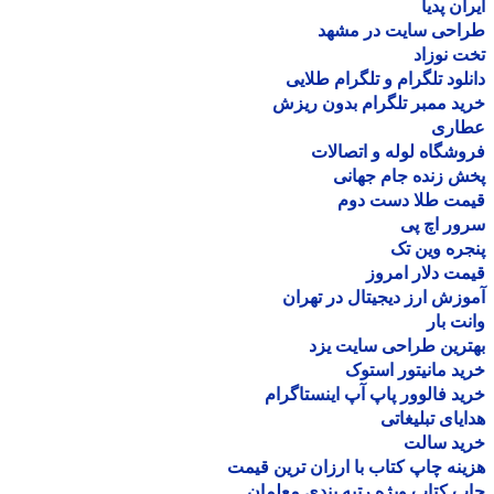
ان پدیا
احی سایت در مشهد
 نوزاد
لود تلگرام و تلگرام طلایی
د ممبر تلگرام بدون ریزش
اری
شگاه لوله و اتصالات
 زنده جام جهانی
مت طلا دست دوم
ر اچ پی
ره وین تک
ت دلار امروز
زش ارز دیجیتال در تهران
ت بار
رین طراحی سایت یزد
د مانیتور استوک
د فالوور پاپ آپ اینستاگرام
یای تبلیغاتی
ید سالت
نه چاپ کتاب با ارزان ترین قیمت
 کتاب ویژه رتبه بندی معلمان