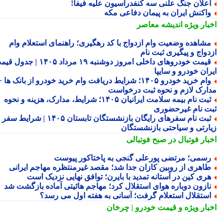
علان جنگ علنی سه کنفدراسیون علیه فیفا!
اکنش ایران به پیمان دفاعی مکه
بار ویژه
اندیشه معاصر
شاهده وضعیت وام ازدواج با کد رهگیری؛ راهنمای استعلام وام
دواج و پیگیری ثبت نام
قیمت خودروهای داخلی امروز دوشنبه ۱۹ مرداد ۱۴۰۵ | جدول قیمت
ران خودرو و سایپا
وام خرید خودرو ۱۴۰۵؛ شرایط دریافت وام خرید خودرو از بانک ها +
ارک لازم و نحوه ثبت درخواست
ثبت نام بیمه سلامت ایرانیان ۱۴۰۵؛ شرایط، مدارک، هزینه و نحوه
ت نام غیرحضوری
ثبت نام سفرهای رایگان بازنشستگان تابستان ۱۴۰۵ | شرایط سفر
ارتی و سیاحتی بازنشستگان
بار فوتبال در صبح فوتبالی
سمی؛ مرتضی پورعلی گنجی به پاختاکور پیوست
اهری از روبین کازان جدا شد؛ مقصد غیرمنتظره مهاجم ایرانی
ری کین در آستانه تمدید با بایرن؛ توافق نهایی نزدیک است
ازون دوباره هوای استقلال کرد؛ مهاجم هائیتی آماده بازگشت شد
ستقلال استعلام گرفت؛ آسانی به هفته اول می رسد؟
بار ویژه
و قیمت خودرو | چرخان