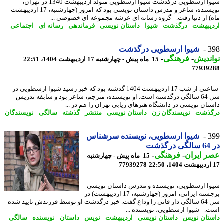
شیوا ارسطویی درگذشت شیوا ارسطویی متولد اردیبهشت 1340 در تهران،
نویسنده، شاعر و مدرس داستان نویسی بود که امروز (چهارشنبه، 17 اردیبهشت
) از دنیا رفت. - گروه رسانه ای عرشه مجموعه ای خصوصی ...
یبهشت
-
درگذشت
-
شیوا
-
داستان نویسی
-
فرماندهی
-
رسانه ای
-
اجتماعی
3
شیوا ارسطویی درگذشت
ندیش
-
فرهنگی
-
15 ماه پیش - چهارشنبه 17 اردیبهشت 1404، 22:51
77939
ساعتی از شب 17 اردیبهشت 1404 گذشته بود که خبر رسید شیوا ارسطویی در
سن 64 سالگی درگذشته است. او نویسنده، مترجم، شاعر بود و سابقه تدریس
تان نویسی در دانشگاه هنرهای زیابی تهران را هم در ...
گذشت
-
نویسندگان زن
-
داستان نویسی
-
منتشر
-
گذشته
-
سالگی
-
نویسندگان
3
شیوا ارسطویی، نویسنده سرشناس
شت
 ایران
-
فرهنگی
-
15 ماه پیش - چهارشنبه
77939278
ا ارسطویی، نویسنده و مدرس داستان نویسی
برجسته ایرانی، امروز (چهارشنبه، 17 اردیبهشت) در
سن 64 سالگی دار فانی را وداع گفت. خبر درگذشت او توسط فرزندش تایید شده
. - شیوا ارسطویی، نویسنده ...
تان نویس
-
داستان نویسی
-
اردیبهشت
-
نویس
-
داستان
-
نویسنده
-
سالگی