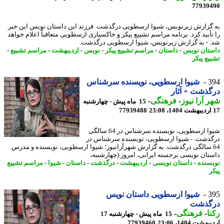
77939
گزارش زیرنویس، شیوا ارسطویی درگذشت. فرزند این داستان نویس این خبر
تأیید کرد. برنامه مراسم تشییع پیکر و خاکسپاری ارسطویی متعاقباً اعلام خواهد
 - به گزارش زیرنویس، شیوا ارسطویی درگذشت.
تان نویس
-
داستان
-
مراسم تشییع پیکر
-
نویس
-
اردیبهشت
-
مراسم تشییع
-
یع پیکر
3
شیوا ارسطویی، نویسنده سرشناس
ذشت + آثار
 آرا نیوز
-
فرهنگی
-
15 ماه پیش - چهارشنبه
77939488
شیوا ارسطویی، نویسنده سرشناس در 64 سالگی
ذشت. - شیوا ارسطویی، نویسنده سرشناس در
6 سالگی درگذشت. به گزارش شهرآرانیوز؛ شیوا ارسطویی، نویسنده و مدرس
تان نویسی برجسته ایرانی، امروز (چهارشنبه،
سنده
-
داستان نویسی
-
اردیبهشت
-
درگذشت
-
داستان
-
شیوا
-
مراسم تشییع
ر
3
شیوا ارسطویی داستان نویس
گذشت
ا
-
فرهنگی
-
15 ماه پیش - چهارشنبه 17
شت 1404، 23:06
77939460