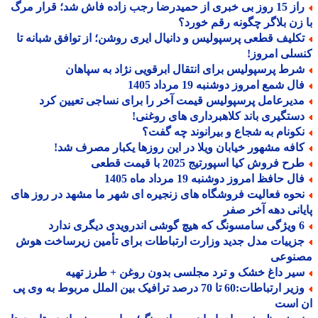
راز 15 روز بی خبری از حمیدرضا رجب زاده فاش شد؛ قرار مرگ
زن بلاگر چگونه رقم خورد؟
کلیف قطعی پرسپولیس و دانیال ایری روشن؛ از توافق شبانه تا
لی امروز!
رط پرسپولیس برای انتقال ابرقویی نژاد به سپاهان
ل شمع امروز دوشنبه 19 مرداد 1405
دیرعامل پرسپولیس قیمت آخر را برای نساجی تعیین کرد
ستگیری باند کلاهبرداری های روغنی!
کونام به شجاع و بیرانوند چه گفت؟
افه مشهور خیابان ویلا در این روزها یکبار مصرف شد!
ح فروش کیا اسپورتیج 2025 با قیمت قطعی
ل حافظ امروز دوشنبه 19 مرداد ماه 1405
حوه فعالیت فروشگاه های زنجیره ای شهر ما مشهد در روز های
انی دهه آخر صفر
درویدی دیگری ندارد
زییات مدل جدید وزارت ارتباطات برای تأمین زیرساخت هوش
نوعی
یر داغ خشک و ترد مجلسی بدون روغن + طرز تهیه
وزیر ارتباطات:60 تا 70 درصد ترافیک بین الملل مربوط به وی پی
 است