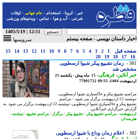
-
-
-
-
خبر
کرونا
استخدام
جام جهانی
اوقات
-
-
-
شرعی
آب و هوا
تماس
ویدئوهای ورزشی
12:51 | 1405/5/19
ار داستان نویسی - صفحه بیستم
سرویسها
حه قبل
1
2
3
4
5
6
7
8
9
10
11
12
13
14
15
20
19
18
17
3
زمان تشییع پیکر شیوا ارسطویی
خص شد
 آنلاین
-
فرهنگی
-
15 ماه پیش - یکشنبه 21
شت 1404، 09:55
77991752
سم تشییع پیکر و خاکسپاری شیوا ارسطویی،
دوشنبه 22 اردیبهشت برگزار می شود. - مراسم
تشییع پیکر و خاکسپاری شیوا ارسطویی، دوشنبه 22 اردیبهشت برگزار می شود. به
رش خبرگزاری خبرآنلاین، ...
یبهشت
-
مراسم تشییع پیکر
-
تشییع پیکر
-
برگزار
-
مراسم تشییع
-
دوشنبه
-
مندان
3
اعلام زمان وداع با شیوا ارسطویی
نا
-
فرهنگی
-