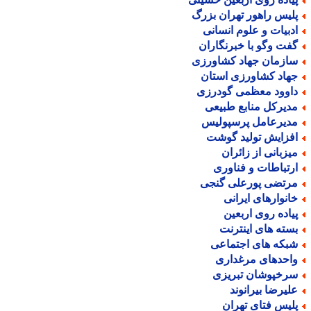
لیس راهور تهران بزرگ
دبیات و علوم انسانی
فت وگو با خبرنگاران
ازمان جهاد کشاورزی
هاد کشاورزی استان
اوود معظمی گودرزی
دیرکل منابع طبیعی
دیرعامل پرسپولیس
فزایش تولید گوشت
یزبانی از زائران
رتباطات و فناوری
رتضی پورعلی گنجی
انوارهای ایرانی
یاده روی اربعین
سته های اینترنت
بکه های اجتماعی
احدهای مرغداری
رخپوشان تبریزی
لیرضا بیرانوند
لیس فتای تهران