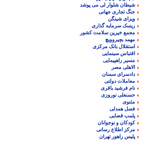
یطان شلوار لی می پوشد
نگ تجاری جهانی
یزای شینگن
یسک سرمایه گذاری
جمع خیرین سلامت کشور
همد بچیروویچ
ستقلال بانک مرکزی
قتباس سینمایی
سیر راهپیمایی
لاهلی مصر
ادسرای سمنان
عاملات دولتی
ام فرشید باقری
سنعلی نوروزی
ثنوی
صل همدلی
لمب قضایی
ودکان و نوجوانان
رکز اطلاع رسانی
لیس راهور تهران