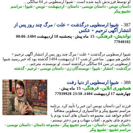
وسط فرزندش تایید شده است. - شیوا ارسطویی در 64 سالگی ...
تان نویس
-
داستان نویسی
-
داستان
-
اردیبهشت
-
نویس
-
شیوا
-
مراسم
یع پیکر
3
شیوا ارسطویی درگذشت + علت / مرگ چند روز پس از
شار آگهی ترحیم + عکس
ندیش
-
فرهنگی
-
15 ماه پیش - پنجشنبه 18 اردیبهشت 1404، 00:06
77940
ا ارسطویی درگذشت + علت / مرگ چند روز پس از انتشار آگهی ترحیم +
عکس هم میهن: ساعتی از شب 17 اردیبهشت 1404 گذشته بود که خبر رسید شیوا
 سن 64 سالگی درگذشته است. او نویسنده، مترجم، ...
گذشت
-
انتشار
-
شیوا
-
نویسندگان زن
-
داستان نویسی
-
ترحیم
-
گذشته
3
شیوا ارسطویی از دنیا رفت
هری آنلاین
-
فرهنگی
-
15 ماه پیش -
1 اردیبهشت 1404، 23:50
77939928
ند این داستان نویس این خبر را تأیید کرد. برنامه
سم تشییع پیکر و خاکسپاری ارسطویی متعاقباً
ام خواهد شد. مجموعه داستان های آمده بودم با
رم چای بخورم ، آفتاب مهتاب و من دختر نیستم ،
تان نویس
-
داستان
-
مراسم تشییع پیکر
-
مجموعه داستان
-
داستان نویسی
-
سم تشییع
-
تشییع پیکر