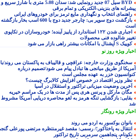
BYD سیل 07 جدید رونمایی شد: سدان 5.08 متری با شارژ سریع و
شرانه های بنزینی-الکتریکی و تمام برقی
اهنمای انتخاب و نگهداری مایع ترمز برای خودروهای ایرانی
بازگشت دوج سوپر بی: چارجر جدید دوج با 600 اسب بخار بازگشته
ت
اجباری شدن ۱۲۲ استاندارد از پاییز آینده؛ خودروسازان در تکاپوی
ییر شالوده فنی محصولات
یک S آپشنال با امکانات بیشتر راهی بازار می شود
بار ویژه
روز نو
خنگوی وزارت خارجه: عراقچی و قالیباف به پاکستان می روند/با
ریکا از طریق میانجی ها تبادل پیام می شود/تصمیم درباره
وانسیون خزر به عهده مجلس است
ظر وزیر اقتصاد در خصوص افزایش کالابرگ چیست؟
خرین وضعیت میزبانی تراکتور و استقلال در آسیا
گان مارکل و پرنس هری پس از مدت ها در یک مراسم خیریه
قایی: بازگشایی تنگه هرمز به لغو محاصره دریایی آمریکا مشروط
بار ویژه
رونگار
انوان بوکسور به اردو می روند
نتقال به پاختاکور؛/ رسمی: مقصد غیرمنتظره مرتضی پورعلی گنجی
کونام، پنجاهمین سرمربی تاریخ تراکتور