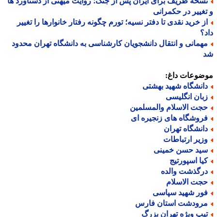
سخه ظریف برای ایران پس از جنگ؛ روایت میهنی از دستاورد ها
غییر در حکمرانی
ز خرید نقدی تا دفتر نسیه؛ تورم چگونه رفتار خانوارها را تغییر
؟
همانی و انتقال دانشجویان کارشناسی به دانشگاه تهران محدود
ضوعات داغ:
انشگاه شهید بهشتی
بان انگلیسی
جت الاسلام والمسلمین
روشگاه های زنجیره ای
انشگاه تهران
زیر ارتباطات
ید حسن خمینی
یا اسپورتیج
رگذشت والده
جت الاسلام
ور شهید سپاسی
رودشت استان فارس
یپ ویژه تهران بزرگ