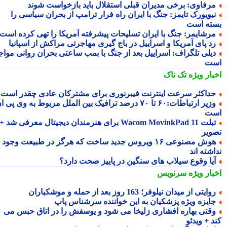
رفاوی: برخی مدیران قبلی استقلال باید بازخواست شوند
یویورک تایمز: جنگ با ایران راه فرار ترامپ از بحران سیاسی را
ته است
رشایمر: جنگ با ایران تسلیحات پیشرفته آمریکا را تهی کرده است
د پای آمریکا و اسراییل در باج گیری مهاجرتی مراکش از اسپانیا
یلی تلگراف: اسراییل بعد از جنگ با بمب ساعتی بحران روانی مواجه
ت
بار ویژه
تک ناک
داکثر سرعت اینترنت فیبرنوری برای مشترکان عادی چقدر است؟
وزیر ارتباطات:۶۰ تا ۷۰ درصد ترافیک بین الملل مربوط به وی پی ان
ت
تبلت Wacom MovinkPad 11 برای هنرمندان دیجیتال معرفی شد +
ویر
هوش مصنوعی ۱۶ ویروس جدید ساخت که هرگز در طبیعت وجود
شته اند
یا وقوع سیلاب های سنگین در پاییز صحت دارد؟
بار ویژه
سرنویس
وایتی از میدان نیلوفر؛ 163 روز بعد از حمله و موشکباران
ایزه ویژه پزشکیان به این خواننده سرشناس پاپ
قتی بهاره افشاری زلیخا می شود و یوسفش را در اتاق حبس می
 + ویدئو