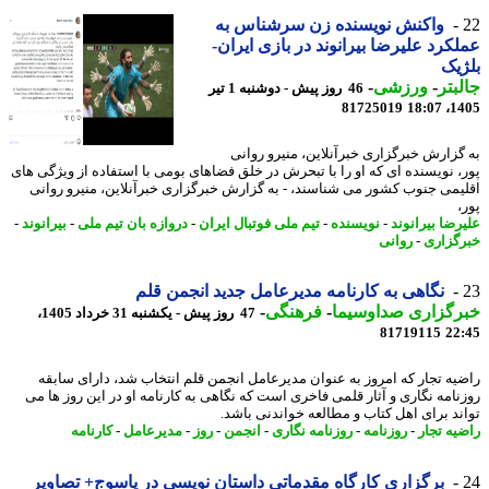
واکنش نویسنده زن سرشناس به
کرد علیرضا بیرانوند در بازی ایران-
یک
بتر
-
ورزشی
-
46 روز پیش - دوشنبه 1 تیر
81725019
1405
گزارش خبرگزاری خبرآنلاین، منیرو روانی
، نویسنده ای که او را با تبحرش در خلق فضاهای بومی با استفاده از ویژگی های
یمی جنوب کشور می شناسند، - به گزارش خبرگزاری خبرآنلاین، منیرو روانی
رضا بیرانوند
-
نویسنده
-
تیم ملی فوتبال ایران
-
دروازه بان تیم ملی
-
بیرانوند
-
گزاری
-
روانی
نگاهی به کارنامه مدیرعامل جدید انجمن قلم
رگزاری صداوسیما
-
فرهنگی
-
47 روز پیش - یکشنبه 31 خرداد 1405،
81719115
22
یه تجار که امروز به عنوان مدیرعامل انجمن قلم انتخاب شد، دارای سابقه
نامه نگاری و آثار قلمی فاخری است که نگاهی به کارنامه او در این روز ها می
ند برای اهل کتاب و مطالعه خواندنی باشد.
یه تجار
-
روزنامه
-
روزنامه نگاری
-
انجمن
-
روز
-
مدیرعامل
-
کارنامه
برگزاری کارگاه مقدماتی داستان نویسی در یاسوج+ تصاویر