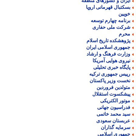
یران و کشورهای منطقه
سکتبال قهرمانی اروپا
ویین
رنامه چهارم توسعه
رکت ملی حفاری
حرم
ژوهشکده تاریخ اسلام
مهوری اسلامی ایران
زارت فرهنگ و ارشاد
یروی هوایی آمریکا
ایگاه خبری تحلیلی
ییس جمهوری ترکیه
خست وزیر پاکستان
تولدین فروردین
یشکسوت استقلال
وتور الکتریکی
دراسیون جهانی
ید محمد خاتمی
ربستان سعودی
رمایه گذاران
مهوری اسلامی