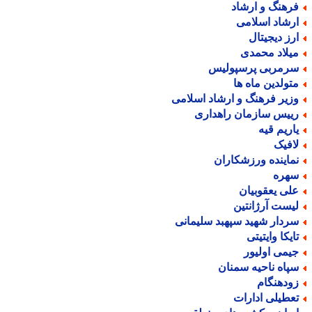
رهنگ و ارشاد
رشاد اسلامی
رز دیجیتال
یلاد محمدی
رمربی پرسپولیس
تولدین ماه ها
زیر فرهنگ و ارشاد اسلامی
ییس سازمان راهداری
اریم قیه
افیک
ماینده ورزشکاران
هره
لی یعقوبیان
یست آرژانتین
ردار شهید سپهبد سلیمانی
ایکا وایتیتی
یمی اولیور
پاه ناحیه سمنان
ودهنگام
عطیلی ادارات