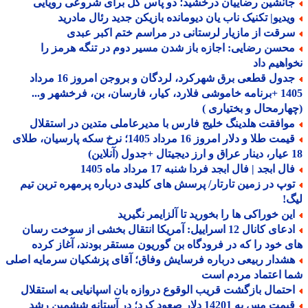
انشین رضاییان درخشید؛ دو پاس گل برای شروعی رویایی
یدیو| تکنیک ناب یان دیومانده بازیکن جدید رئال مادرید
رقت از مازیار لرستانی در مراسم ختم اکبر عبدی
حسن رضایی: اجازه باز شدن مسیر دوم در تنگه هرمز را
اهیم داد
جدول قطعی برق شهرکرد، لردگان و بروجن امروز 16 مرداد
1405 +برنامه خاموشی فلارد، کیار، فارسان، بن، فرخشهر و...
ارمحال و بختیاری )
وافقت هلدینگ خلیج فارس با مدیرعاملی متدین در استقلال
قیمت طلا و دلار امروز 16 مرداد 1405؛ نرخ سکه پارسیان، طلای
ل ابجد | فال ابجد فردا شنبه 17 مرداد ماه 1405
وپ در زمین تارتار/ پرسش های کلیدی درباره پرمهره ترین تیم
!
ین خوراکی ها را بخورید تا آلزایمر نگیرید
ادعای کانال 12 اسراییل: آمریکا انتقال بخشی از سوخت رسان
 خود را که در فرودگاه بن گوریون مستقر بودند، آغاز کرده
شدار ربیعی درباره فرسایش وفاق؛ آقای پزشکیان سرمایه اصلی
 اعتماد مردم است
حتمال بازگشت قریب الوقوع دروازه بان اسپانیایی به استقلال
قیمت مس به 14201 دلار صعود کرد؛ در آستانه ششمین رشد