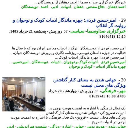
نگار خبرگزاری صدا و سیما ؛ احمد دهقان از نویسندگان ...
د دهقان
-
دفاع مقدس
-
دهقان
-
ادبیات
-
ادبی
-
احمد
-
نویسندگان
امیرحسین فردی؛ چهره ماندگار ادبیات کودک و نوجوان و
یت گر انقلاب
رگزاری صداوسیما
-
سیاسی
-
57 روز پیش - پنجشنبه 21 خرداد 1405،
81646418
15
رحسین فردی از نویسندگان اثرگذار ادبیات معاصر ایران بود که با سال ها
لیت در حوزه داستان نویسی، روزنامه نگاری و پرورش نویسندگان جوان، -
رحسین فردی؛ چهره ماندگار ادبیات کودک ...
رحسین فردی
-
ادبیات کودک و نوجوان
-
ادبیات
-
نویسندگان
-
امیرحسین
-
ه ماندگار ادبیات
-
کودک و نوجوان
جهانی شدن به معنای کنار گذاشتن
ژگی های محلی نیست
ر
-
فرهنگی
-
58 روز پیش - چهارشنبه 20 خرداد
81639745
1405
فعال فرهنگی با اشاره به اهمیت هویت بومی در
یات تصریح کرد: جهانی شدن به معنای کنار گذاشتن
گی های محلی نیست. - قزوین- یک فعال فرهنگی با اشاره به اهمیت هویت
ی در ادبیات تصریح ...
نی شدن
-
هویت بومی
-
جهانی
-
اشاره
-
ویژگی
-
نشست هم اندیشی
-
ادبی