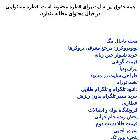
مه حقوق این سایت برای قطره محفوظ است. قطره مسئولیتی
در قبال محتوای مطالب ندارد.
ه باحال مگ
وبروکرز: مرجع معرفی بروکرها
د شلوار جین زنانه
مت گوشی
ان پدیا
احی سایت در مشهد
 نوزاد
لود تلگرام و تلگرام طلایی
د ممبر تلگرام بدون ریزش
اری
شگاه لوله و اتصالات
 زنده جام جهانی
مت طلا دست دوم
ر اچ پی
ره وین تک