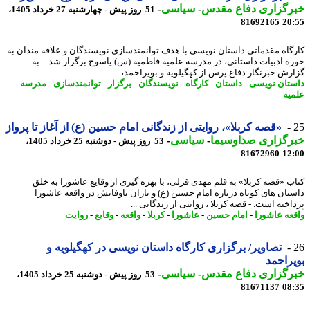
رگزاری دفاع مقدس
-
سیاسی
-
51 روز پیش - چهارشنبه 27 خرداد 1405،
81692165
20
گاه مقدماتی داستان نویسی با هدف توانمندسازی نویسندگان و علاقه مندان به
ه ادبیات داستانی، در مدرسه علمیه فاطمیه (س) یاسوج برگزار شد. - به
رش خبرنگار دفاع پرس از کهگیلویه و بویراحمد،
تان نویسی
-
داستان
-
کارگاه
-
نویسندگان
-
برگزار
-
توانمندسازی
-
مدرسه
یه
«قصه کربلا»، روایتی از زندگانی امام حسین (ع) از آغاز تا پرواز
رگزاری صداوسیما
-
سیاسی
-
53 روز پیش - دوشنبه 25 خرداد 1405،
81672960
12
ب «قصه کربلا» به قلم مهدی قزلی، با بهره گیری از وقایع عاشورا به خلق
تان های کوتاه درباره امام حسین (ع) و یاران باوفایش در واقعه عاشورا
خته است. - قصه کربلا ، روایتی از زندگانی ...
عه عاشورا
-
امام حسین
-
عاشورا
-
کربلا
-
واقعه
-
وقایع
-
روایت
تصاویر/ برگزاری کارگاه داستان نویسی در کهگیلویه و
راحمد
رگزاری دفاع مقدس
-
سیاسی
-
53 روز پیش - دوشنبه 25 خرداد 1405،
81671137
08