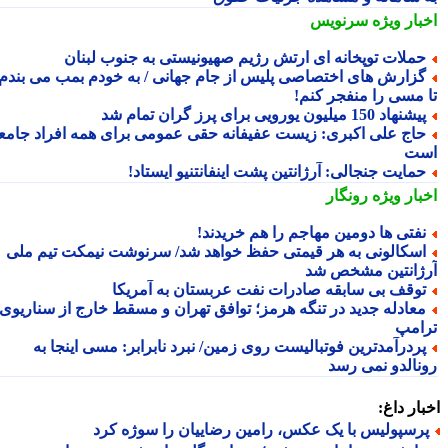
بار ویژه
سرنویس
ملات توپخانه ای ارتش رژیم صهیونیستی به جنوب لبنان
زارش های اختصاصی پلیس از جام جهانی / به خودم بمب می بندم
 مسی را منفجر کنم!
شنهاد 150 میلیون یورویی برای پرز گران تمام شد
اج علی اکبری: زیست عفیفانه حقی عمومی برای همه افراد جامعه
ت
مایت جنجالی: آرژانتین پشت اینفانتنیو ایستاد!
بار ویژه
رونگار
فتی ها دومین مهاجم را هم خریدند!
سکالونی به هر قیمتی حفظ خواهد شد/ سرنوشت نیمکت تیم ملی
ژانتین مشخص شد
وقف بی سابقه صادرات نفت عربستان به آمریکا
عادله جدید در تنگه هرمز؛ توافق تهران و مسقط خارج از سناریوی
امپ
ردرآمدترین فوتبالیست روی زمین/ نبرد نابرابر: مسی اینجا به
نالدو نمی رسد
ار داغ:
رسپولیس با یک عکس، رامین رضاییان را سوژه کرد