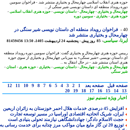
ه هنری انقلاب اسلامی چهارمحال و بختیاری منتشر شد. - فراخوان سومین
ه رویداد منطقه ای داستان نویسی شیر سنگی از ...
رمحال و بختیاری
-
چهارمحال
-
داستان نویسی
-
حوزه هنری انقلاب اسلامی
-
ه هنری
-
بختیاری
-
سومین دوره
فراخوان رویداد منطقه ای داستان نویسی شیر سنگی در
رمحال و بختیاری منتشر شد
ا
-
سیاسی
-
85 روز پیش - پنجشنبه 24 اردیبهشت 1405، 13:50
81459456
س حوزه هنری چهارمحال و بختیاری گفت: فراخوان سومین دوره رویداد منطقه
داستان نویسی «شیر سنگی» به میزبانی چهارمحال و بختیاری از سوی حوزه
ی استان منتشر شد. - در ﺣﺎل اﻧﺘﻘﺎل ﺑﻪ ...
رمحال و بختیاری
-
چهارمحال
-
داستان نویسی
-
بختیاری
-
حوزه هنری
-
استان
-
 سنگی
حه قبل
صفحه بعد
1
2
3
4
5
6
7
8
9
10
11
12
20
19
18
17
16
15
14
بار ویژه
تسنیم نیوز
ایش 45 درصدی خدمات هلال احمر خوزستان به زائران اربعین
یران، شریک اتحادیه اقتصادی اوراسیا در مسیر توسعه تجارت
جت الاسلام دادگر: جهاددانشگاهی نیازمند تحولی بنیادی است
توزیع 20 تن گاز مایع میان مواکب مرز چذابه برای خدمت رسانی به