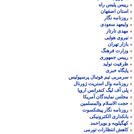
ییس پلیس راه
ستان اصفهان
وزنامه نگار
لیعهد سعودی
هدی تارتار
یروی هوایی
ازار تهران
زارت فرهنگ
ییس جمهوری
رفیت تولید
ایگاه خبری
رمربی تیم فوتبال پرسپولیس
وزنامه وال استریت ژورنال
لی آف لیگ کنفرانس اروپا
جلس نمایندگان آمریکا
جت الاسلام والمسلمین
وزنامه نگار پیشکسوت
انکداری الکترونیکی
هگیلویه و بویراحمد
اهش انتظارات تورمی