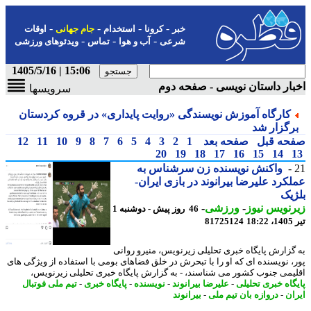
-
-
-
-
خبر
کرونا
استخدام
جام جهانی
اوقات
-
-
-
شرعی
آب و هوا
تماس
ویدئوهای ورزشی
15:06 | 1405/5/16
ار داستان نویسی - صفحه دوم
سرویسها
کارگاه آموزش نویسندگی «روایت پایداری» در قروه کردستان
رگزار شد
حه قبل
صفحه بعد
1
2
3
4
5
6
7
8
9
10
11
12
20
19
18
17
16
15
14
واکنش نویسنده زن سرشناس به
کرد علیرضا بیرانوند در بازی ایران-
یک
نویس نیوز
-
ورزشی
-
46 روز پیش - دوشنبه 1
1
81725124
گزارش پایگاه خبری تحلیلی زیرنویس، منیرو روانی
، نویسنده ای که او را با تبحرش در خلق فضاهای بومی با استفاده از ویژگی های
یمی جنوب کشور می شناسند، - به گزارش پایگاه خبری تحلیلی زیرنویس،
گاه خبری تحلیلی
-
علیرضا بیرانوند
-
نویسنده
-
پایگاه خبری
-
تیم ملی فوتبال
ان
-
دروازه بان تیم ملی
-
بیرانوند