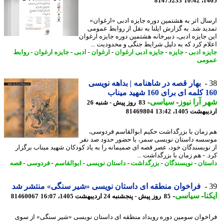
81475233
1405
ال اثر به هشتمین دوره جایزه ادبی «ارغوان»
ید شد. به گزارش ایلنا به نقل از روابط عمومی
 جایزه ادبی، دبیرخانه هشتمین دوره جایزه ارغوان
ام کرد که به دلیل شرایط جنگی و محدودیت ...
زه ادبی
-
جایزه
-
جایزه ادبی ارغوان
-
ارغوان
-
ادبی
-
جایزه ارغوان
-
روابط
ومی
بهار قصه در شاهنامه | بداهه نویسی
شهید میناب
 آرا نیوز
-
سیاسی
-
83 روز پیش - شنبه 26
شت 1405، 13:42
81469804
زمان با بزرگداشت حکیم ابوالقاسم فردوسی،
سه داستان نویسی سمر، با حضور حدود صد نفر
نویسندگان خود، عصر قصه ای صمیمانه را به یاد کودکان شهید میناب برگزار
. - هم زمان با بزرگداشت ...
تان
-
نویسندگان
-
بزرگداشت
-
داستان نویسی
-
ابوالقاسم
-
فردوسی
-
قصه
فراخوان منطقه ای داستان نویسی «شیر سنگی» منتشر شد
نا
-
سیاسی
-
85 روز پیش - پنجشنبه 24 اردیبهشت 1405، 16:07
81460067
خوان سومین دوره رویداد منطقه ای داستان نویسی «شیر سنگی» از سوی