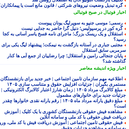
ره تبدیل وضعیت نیروهای شرکتی / قانون مانع است یا پیمانکاران؟
بار فوتبال در صبح فوتبالی
سمی؛ موسی جنپو به سوپرلیگ یونان پیوست
ره کور در پرسپولیس؛ دنیل گرا حاضر به جدایی نیست
ستقلال و یک ریسک بزرگ؛ ماجرای نامه فسخ یاسر آسانی به کجا
ید؟
جتبی جباری در آستانه بازگشت به نیمکت؛ پیشنهاد لیگ یکی برای
مربی سابق استقلال
ایان جنجالی رامین و استقلال؛ چرا رضاییان از جمع آبی ها کنار
اشته شد؟
بار ویژه
اندیشه معاصر
طلاعیه مهم سازمان تامین اجتماعی | خبر جدید برای بازنشستگان و
تمری بگیران | جزئیات افزایش حقوق و متناسب سازی ۱۴۰۵
مبلغ کالابرگ مرداد ۱۴۰۵ | زمان شارژ اعتبار کالابرگ الکترونیکی |
ئیات جدید برای خانوارهای مشمول
مبلغ دقیق یارانه مرداد ماه ۱۴۰۵ | رقم یارانه نقدی خانوارها چقدر
ت؟
شاهده فیش حقوقی بازنشستگان کشوری با یک کلیک | آموزش
یافت فیش حقوقی با کد ملی و سامانه آنلاین
یش حقوقی تامین اجتماعی | آموزش دریافت فیش با کد ملی، ورود
 سامانه و مشاهده جزئیات حقوق