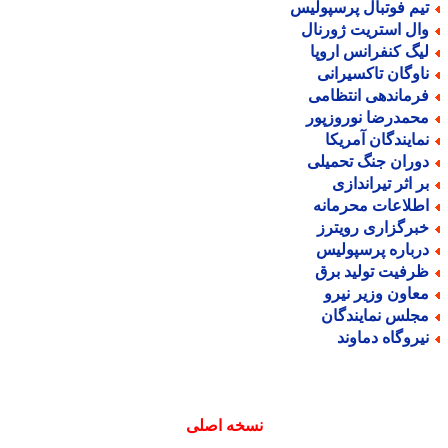
یم فوتبال پرسپولیس
ال استریت ژورنال
یگ کنفرانس اروپا
اوگان تاکسیرانی
رماندهی انتظامی
حمدرضا نوروزپور
مایندگان آمریکا
وران جنگ تحمیلی
ر اثر تیراندازی
طلاعات محرمانه
برگزاری رویترز
رباره پرسپولیس
رفیت تولید برق
عاون وزیر نیرو
جلس نمایندگان
یروگاه دماوند
نسخه اصلی