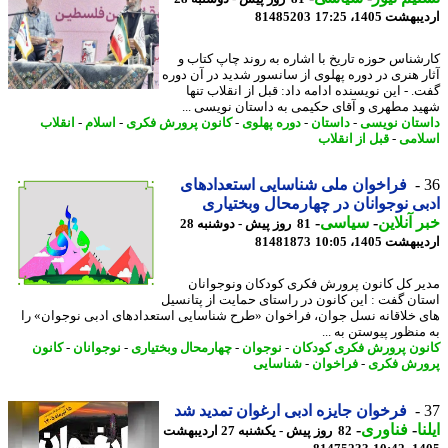
شت 1405، 17:25
81485203
شناس حوزه تاریخ با اشاره به روند چاپ کتاب و
ر هنری در دوره پهلوی از سانسور شدید در آن دوره
 - این نویسنده ادامه داد: قبل از انقلاب تنها
د مطهری و آقای حکیمی به داستان نویسی ...
تان نویسی
-
داستان
-
دوره پهلوی
-
کانون پرورش فکری
-
اسلام
-
انقلاب
امی
-
قبل از انقلاب
فراخوان ملی شناسایی استعدادهای
ی نوجوانان در چهارمحال وبختیاری
 آنلاین
-
سیاسی
-
81 روز پیش - دوشنبه 28
شت 1405، 10:05
81481873
ر کل کانون پرورش فکری کودکان ونوجوانان
ان گفت : این کانون در راستای حمایت از پتانسیل
 خلاقانه نسل جوان، فراخوان «طرح شناسایی استعدادهای ادبی نوجوان» را
منظور پیوستن به ...
ون پرورش فکری کودکان
-
نوجوان
-
چهارمحال وبختیاری
-
نوجوانان
-
کانون
رش فکری
-
فراخوان
-
شناسایی
فرخوان جایزه ادبی ارغوان تمدید شد
ا
-
فناوری
-
82 روز پیش - یکشنبه 27 اردیبهشت