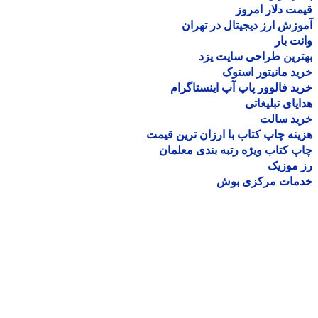
ت دلار امروز
زش ارز دیجیتال در تهران
ت بار
رین طراحی سایت یزد
د مانیتور استوک
د فالوور پاپ آپ اینستاگرام
یای تبلیغاتی
ید سالت
نه چاپ کتاب با ارزان ترین قیمت
 کتاب ویژه رتبه بندی معلمان
موزیک
مات مرکزی بوش