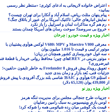
عتراض خانواده لاریجانی به ادعای کوثری؛ «منتظر نظر رسمی
نید»
یام پنهان مثلث ریاض، اسلام آباد و آنکارا برای تهران چیست؟
مایش انبارهای خالی؛ تاکتیک آمریکا برای عبور از باتلاق جنگ؟
م هم گره مذاکرات لبنان و اسراییل را باز نکرد
روج بی سروصدا؛ سوخت رسان های آمریکا چمدان بستند
بار ویژه
و قیمت خودرو | چرخان
معرفی Maextro V800 و V680: MPV لوکس هوآوی پشتیبان با
ر ترکیبی و قیمت تا 1.016 میلیون یوان
ه غول خودروسازی کشور همچنان در زیان!
موتور بنزینی در EREVهای چین؛ محافظ روانی خریدار یا قطعهٔ فنی
رضروری؟
تعویق رویداد پیش فروش Freelander 8 به خاطر تایفون «دلفین»؛
ئیات فنی، بُعد بازار و زمان بندی جدید
استلِتو G9 هوآوی و BAIC؛ شاسی بلند بزرگ آفرودی با پیش فروش
دلار)
بار ویژه
روز نو
زییات طرح جنجالی مجلس برای مدیریت تنگه هرمز
وس بازیِ وینیسیوس به سبک رامین رضاییان
یمت یک گوشی میان رده شیائومی همه را شوکه کرد!
کلیف بازگشت آنتونیو آدان به استقلال روشن شد