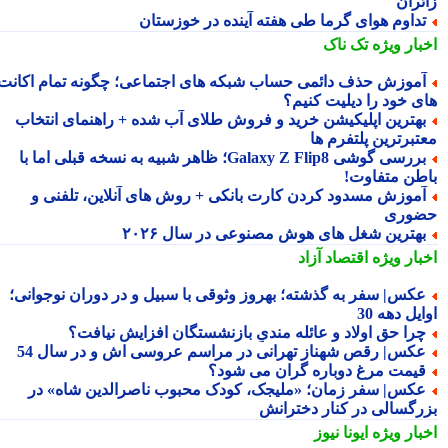
ئران
داوم هوای گرما طی هفته آینده در خوزستان
بار ویژه
تک ناک
موزش حذف دائمی حساب شبکه های اجتماعی؛ چگونه تمام اکانت
ی خود را دیلیت کنیم؟
هترین اپلیکیشن خرید و فروش طلای آب شده + راهنمای انتخاب
تبرترین پلتفرم ها
بررسی گوشی Galaxy Z Flip8؛ ظاهر شبیه به نسخه قبلی اما با
طن متفاوت!
موزش مسدود کردن کارت بانکی + روش های آنلاین، تلفنی و
وری
هترین شغل های هوش مصنوعی در سال ۲۰۲۶
بار ویژه
اقتصاد آزاد
کس| سفر به گذشته؛ بهروز وثوقی با سبیل و در دوران نوجوانی؛
یل دهه 30
را حق اولاد و عائله مندیِ بازنشستگان افزایش نیافت؟
کس| رقص شهناز تهرانی در مراسم عروسی اش و در سال 54
یمت مرغ دوباره گران می شود؟
کس| سفر زمان؛ «ملیجک، کودک محبوب ناصرالدین شاه» در
رگسالی در کنار دخترانش
بار ویژه
ایونا نیوز