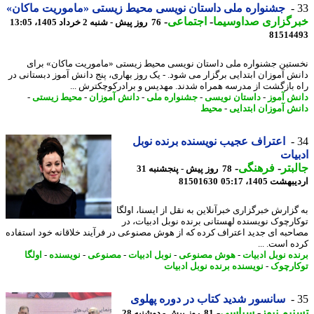
جشنواره ملی داستان نویسی محیط زیستی «ماموریت ماکان»
رگزاری صداوسیما
-
اجتماعی
-
76 روز پیش - شنبه 2 خرداد 1405، 13:05
81514
تین جشنواره ملی داستان نویسی محیط زیستی «ماموریت ماکان» برای
ش آموزان ابتدایی برگزار می شود. - یک روز بهاری، پنج دانش آموز دبستانی در
 بازگشت از مدرسه همراه شدند. مهدیس و برادرکوچکترش ...
ش آموز
-
داستان نویسی
-
جشنواره ملی
-
دانش آموزان
-
محیط زیستی
-
ش آموزان ابتدایی
-
محیط
اعتراف عجیب نویسنده برنده نوبل
یات
بتر
-
فرهنگی
-
78 روز پیش - پنجشنبه 31
شت 1405، 05:17
81501630
گزارش خبرگزاری خبرآنلاین به نقل از ایسنا، اولگا
ارچوک نویسنده لهستانی برنده نوبل ادبیات، در
حبه ای جدید اعتراف کرده که از هوش مصنوعی در فرآیند خلاقانه خود استفاده
ه است. ...
ده نوبل ادبیات
-
هوش مصنوعی
-
نوبل ادبیات
-
مصنوعی
-
نویسنده
-
اولگا
ارچوک
-
نویسنده برنده نوبل ادبیات
سانسور شدید کتاب در دوره پهلوی
یم نیوز
-
سیاسی
-
81 روز پیش - دوشنبه 28