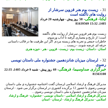
زیست بوم هنر قزوین سرشار از
یت های ناگفته است
نا
-
فرهنگی
-
58 روز پیش - چهارشنبه 20 خرداد
81639569
1405
ت بوم هنر قزوین سرشار از روایت های ناگفته
؛ از تاریخ و معماری گرفته تا آداب ورسوم،
رات جمعی و تجربه های زیسته مردم. اگر این ظرفیت ها در قالب داستانی
ه ای عرضه شوند، - زیست ...
ان
-
داستان
-
زیست بوم
-
زیست
-
قزوین
-
هنر
-
حوزه هنری
لرستان میزبان شانزدهمین جشنواره ملی داستان نویسی
وی
رگزاری صداوسیما
-
فرهنگی
-
69 روز پیش - شنبه 9 خرداد 1405، 22:35
81563
رکل فرهنگ و ارشاد اسلامی لرستان گفت:اختتامیه جشنواره ی ملی داستان
نویسی رضوی با حضور 12 برگزیده کشوری در لرستان برگزار می شود. - لرستان
بان شانزدهمین جشنواره ملی داستان نویسی رضوی ...
رکل فرهنگ و ارشاد اسلامی
-
داستان نویسی
-
جشنواره
-
فرهنگ و ارشاد
امی
-
مدیرکل فرهنگ و ارشاد
-
لرستان
-
استان