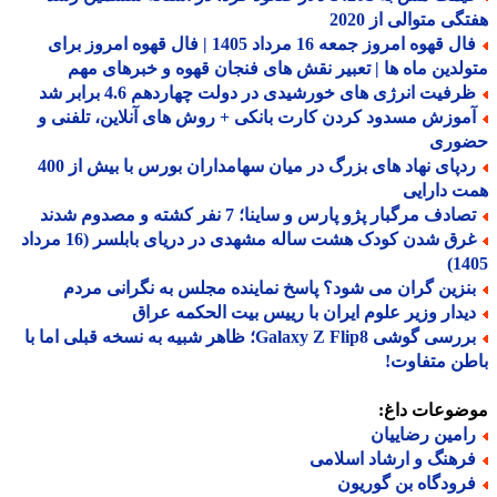
گی متوالی از 2020
فال قهوه امروز جمعه 16 مرداد 1405 | فال قهوه امروز برای
لدین ماه ها | تعبیر نقش های فنجان قهوه و خبرهای مهم
رفیت انرژی های خورشیدی در دولت چهاردهم 4.6 برابر شد
موزش مسدود کردن کارت بانکی + روش های آنلاین، تلفنی و
وری
ردپای نهاد های بزرگ در میان سهامداران بورس با بیش از 400
 دارایی
ادف مرگبار پژو پارس و ساینا؛ 7 نفر کشته و مصدوم شدند
غرق شدن کودک هشت ساله مشهدی در دریای بابلسر (16 مرداد
14
نزین گران می شود؟ پاسخ نماینده مجلس به نگرانی مردم
یدار وزیر علوم ایران با رییس بیت الحکمه عراق
بررسی گوشی Galaxy Z Flip8؛ ظاهر شبیه به نسخه قبلی اما با
ن متفاوت!
ضوعات داغ:
امین رضاییان
رهنگ و ارشاد اسلامی
رودگاه بن گوریون