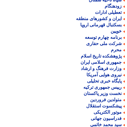
ودهنگام
عطیلی ادارات
یران و کشورهای منطقه
سکتبال قهرمانی اروپا
ویین
رنامه چهارم توسعه
رکت ملی حفاری
حرم
ژوهشکده تاریخ اسلام
مهوری اسلامی ایران
زارت فرهنگ و ارشاد
یروی هوایی آمریکا
ایگاه خبری تحلیلی
ییس جمهوری ترکیه
خست وزیر پاکستان
تولدین فروردین
یشکسوت استقلال
وتور الکتریکی
دراسیون جهانی
ید محمد خاتمی