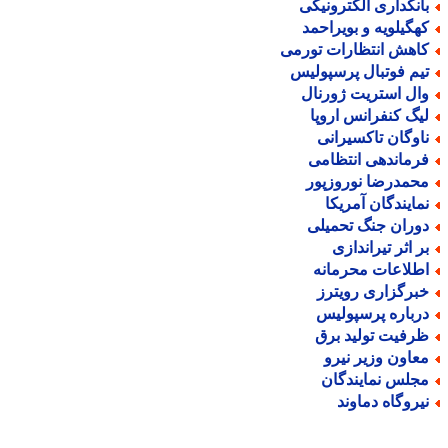
انکداری الکترونیکی
هگیلویه و بویراحمد
اهش انتظارات تورمی
یم فوتبال پرسپولیس
ال استریت ژورنال
یگ کنفرانس اروپا
اوگان تاکسیرانی
رماندهی انتظامی
حمدرضا نوروزپور
مایندگان آمریکا
وران جنگ تحمیلی
ر اثر تیراندازی
طلاعات محرمانه
برگزاری رویترز
رباره پرسپولیس
رفیت تولید برق
عاون وزیر نیرو
جلس نمایندگان
یروگاه دماوند