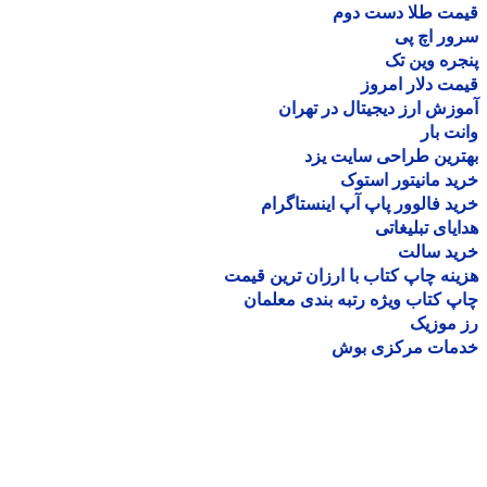
مت طلا دست دوم
ر اچ پی
ره وین تک
ت دلار امروز
زش ارز دیجیتال در تهران
ت بار
رین طراحی سایت یزد
د مانیتور استوک
د فالوور پاپ آپ اینستاگرام
یای تبلیغاتی
ید سالت
نه چاپ کتاب با ارزان ترین قیمت
 کتاب ویژه رتبه بندی معلمان
موزیک
مات مرکزی بوش