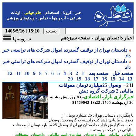
-
-
-
-
خبر
کرونا
استخدام
جام جهانی
اوقات
-
-
-
شرعی
آب و هوا
تماس
ویدئوهای ورزشی
15:10 | 1405/5/16
ار دادستان تهران - صفحه سیزدهم
سرویسها
دادستان تهران از توقیف گسترده اموال شرکت های تراستی خبر
اد
دادستان تهران از توقیف گسترده اموال شرکت های تراستی خبر
اد
حه قبل
صفحه بعد
1
2
3
4
5
6
7
8
9
10
11
12
20
19
18
17
16
15
14
2
وصول 25میلیارد تومان معوقات
2 شرکت گروه دبش
گزاری بازار
-
اقتصادی
-
83 روز پیش - شنبه
81469642
با پیگیری دادستانی تهران 25 میلیارد تومان از
معوقات مالیاتی 2شرکت وابسته به گروه دبش وصول
شد. - به گزارش بازار ، دادستان تهران از وصول 25 میلیارد تومان از معوقات
یاتی دو شرکت وابسته ...
یاتی
-
مالیات
-
میلیارد تومان
-
سازمان امور مالیاتی
-
دادستان
-
معوقات
-