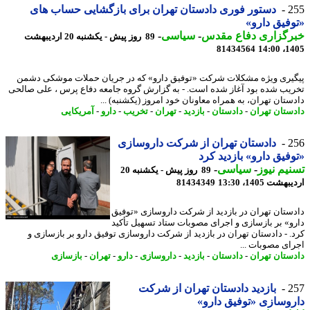
2
دستور فوری دادستان تهران برای بازگشایی حساب های
فیق دارو»
رگزاری دفاع مقدس
-
سیاسی
-
89 روز پیش - یکشنبه 20 اردیبهشت
81434564
1405
یری ویژه مشکلات شرکت «توفیق دارو» که در جریان حملات موشکی دشمن
یب شده بود آغاز شده است. - به گزارش گروه جامعه دفاع پرس ، علی صالحی
ستان تهران، به همراه معاونان خود امروز (یکشنبه) ...
ستان تهران
-
دادستان
-
بازدید
-
تهران
-
تخریب
-
دارو
-
آمریکایی
2
دادستان تهران از شرکت داروسازی
فیق دارو» بازدید کرد
یم نیوز
-
سیاسی
-
89 روز پیش - یکشنبه 20
شت 1405، 13:30
81434349
ستان تهران در بازدید از شرکت داروسازی «توفیق
و» بر بازسازی و اجرای مصوبات ستاد تسهیل تأکید
. - دادستان تهران در بازدید از شرکت داروسازی توفیق دارو بر بازسازی و
ای مصوبات ...
ستان تهران
-
دادستان
-
بازدید
-
داروسازی
-
دارو
-
تهران
-
بازسازی
2
بازدید دادستان تهران از شرکت
وسازی «توفیق دارو»