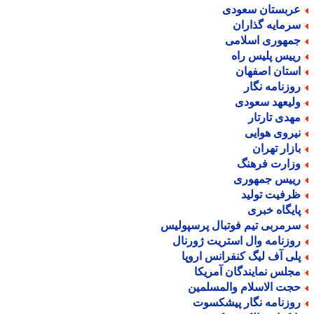
ربستان سعودی
رمایه گذاران
مهوری اسلامی
ییس پلیس راه
ستان اصفهان
وزنامه نگار
لیعهد سعودی
هدی تارتار
یروی هوایی
ازار تهران
زارت فرهنگ
ییس جمهوری
رفیت تولید
ایگاه خبری
رمربی تیم فوتبال پرسپولیس
وزنامه وال استریت ژورنال
لی آف لیگ کنفرانس اروپا
جلس نمایندگان آمریکا
جت الاسلام والمسلمین
وزنامه نگار پیشکسوت