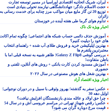
یران، شریک اتحادیه اقتصادی اوراسیا در مسیر توسعه تجارت
جت الاسلام دادگر: جهاددانشگاهی نیازمند تحولی بنیادی است
توزیع 20 تن گاز مایع میان مواکب مرز چذابه برای خدمت رسانی به
ئران
داوم هوای گرما طی هفته آینده در خوزستان
بار ویژه
تک ناک
موزش حذف دائمی حساب شبکه های اجتماعی؛ چگونه تمام اکانت
ی خود را دیلیت کنیم؟
هترین اپلیکیشن خرید و فروش طلای آب شده + راهنمای انتخاب
تبرترین پلتفرم ها
بررسی گوشی Galaxy Z Flip8؛ ظاهر شبیه به نسخه قبلی اما با
طن متفاوت!
موزش مسدود کردن کارت بانکی + روش های آنلاین، تلفنی و
وری
هترین شغل های هوش مصنوعی در سال ۲۰۲۶
بار ویژه
اقتصاد آزاد
کس| سفر به گذشته؛ بهروز وثوقی با سبیل و در دوران نوجوانی؛
یل دهه 30
را حق اولاد و عائله مندیِ بازنشستگان افزایش نیافت؟
کس| رقص شهناز تهرانی در مراسم عروسی اش و در سال 54
یمت مرغ دوباره گران می شود؟