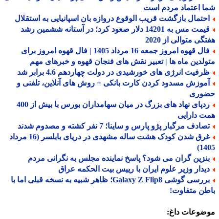
 اعتماد مردم است
حتمال بازگشت قریب الوقوع دروازه بان اسپانیایی به استقلال
قیمت مس به 14201 دلار صعود کرد؛ در آستانه ششمین رشد
گی متوالی از 2020
فال قهوه امروز جمعه 16 مرداد 1405 | فال قهوه امروز برای
لدین ماه ها | تعبیر نقش های فنجان قهوه و خبرهای مهم
رفیت انرژی های خورشیدی در دولت چهاردهم 4.6 برابر شد
موزش مسدود کردن کارت بانکی + روش های آنلاین، تلفنی و
وری
ردپای نهاد های بزرگ در میان سهامداران بورس با بیش از 400
 دارایی
ادف مرگبار پژو پارس و ساینا؛ 7 نفر کشته و مصدوم شدند
غرق شدن کودک هشت ساله مشهدی در دریای بابلسر (16 مرداد
14
نزین گران می شود؟ پاسخ نماینده مجلس به نگرانی مردم
یدار وزیر علوم ایران با رییس بیت الحکمه عراق
بررسی گوشی Galaxy Z Flip8؛ ظاهر شبیه به نسخه قبلی اما با
ن متفاوت!
ضوعات داغ: