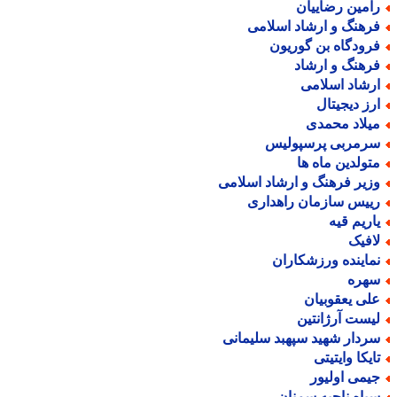
امین رضاییان
رهنگ و ارشاد اسلامی
رودگاه بن گوریون
رهنگ و ارشاد
رشاد اسلامی
رز دیجیتال
یلاد محمدی
رمربی پرسپولیس
تولدین ماه ها
زیر فرهنگ و ارشاد اسلامی
ییس سازمان راهداری
اریم قیه
افیک
ماینده ورزشکاران
هره
لی یعقوبیان
یست آرژانتین
ردار شهید سپهبد سلیمانی
ایکا وایتیتی
یمی اولیور
پاه ناحیه سمنان