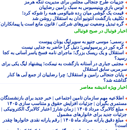
زییات طرح جنجالی مجلس برای مدیریت تنگه هرمز
وس بازیِ وینیسیوس به سبک رامین رضاییان
یمت یک گوشی میان رده شیائومی همه را شوکه کرد!
کلیف بازگشت آنتونیو آدان به استقلال روشن شد
ره تبدیل وضعیت نیروهای شرکتی / قانون مانع است یا پیمانکاران؟
بار فوتبال در صبح فوتبالی
سمی؛ موسی جنپو به سوپرلیگ یونان پیوست
ره کور در پرسپولیس؛ دنیل گرا حاضر به جدایی نیست
ستقلال و یک ریسک بزرگ؛ ماجرای نامه فسخ یاسر آسانی به کجا
ید؟
جتبی جباری در آستانه بازگشت به نیمکت؛ پیشنهاد لیگ یکی برای
مربی سابق استقلال
ایان جنجالی رامین و استقلال؛ چرا رضاییان از جمع آبی ها کنار
اشته شد؟
بار ویژه
اندیشه معاصر
طلاعیه مهم سازمان تامین اجتماعی | خبر جدید برای بازنشستگان و
تمری بگیران | جزئیات افزایش حقوق و متناسب سازی ۱۴۰۵
مبلغ کالابرگ مرداد ۱۴۰۵ | زمان شارژ اعتبار کالابرگ الکترونیکی |
ئیات جدید برای خانوارهای مشمول
مبلغ دقیق یارانه مرداد ماه ۱۴۰۵ | رقم یارانه نقدی خانوارها چقدر
ت؟