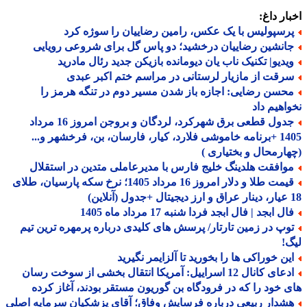
ار داغ:
رسپولیس با یک عکس، رامین رضاییان را سوژه کرد
انشین رضاییان درخشید؛ دو پاس گل برای شروعی رویایی
یدیو| تکنیک ناب یان دیومانده بازیکن جدید رئال مادرید
رقت از مازیار لرستانی در مراسم ختم اکبر عبدی
حسن رضایی: اجازه باز شدن مسیر دوم در تنگه هرمز را
اهیم داد
جدول قطعی برق شهرکرد، لردگان و بروجن امروز 16 مرداد
1405 +برنامه خاموشی فلارد، کیار، فارسان، بن، فرخشهر و...
ارمحال و بختیاری )
وافقت هلدینگ خلیج فارس با مدیرعاملی متدین در استقلال
قیمت طلا و دلار امروز 16 مرداد 1405؛ نرخ سکه پارسیان، طلای
ل ابجد | فال ابجد فردا شنبه 17 مرداد ماه 1405
وپ در زمین تارتار/ پرسش های کلیدی درباره پرمهره ترین تیم
!
ین خوراکی ها را بخورید تا آلزایمر نگیرید
ادعای کانال 12 اسراییل: آمریکا انتقال بخشی از سوخت رسان
 خود را که در فرودگاه بن گوریون مستقر بودند، آغاز کرده
شدار ربیعی درباره فرسایش وفاق؛ آقای پزشکیان سرمایه اصلی