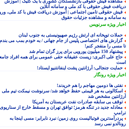
شاهده فیش حقوقی بازنشستگان کشوری با یک کلیک | آموزش
یافت فیش حقوقی با کد ملی و سامانه آنلاین
یش حقوقی تامین اجتماعی | آموزش دریافت فیش با کد ملی، ورود
 سامانه و مشاهده جزئیات حقوق
بار ویژه
سرنویس
ملات توپخانه ای ارتش رژیم صهیونیستی به جنوب لبنان
زارش های اختصاصی پلیس از جام جهانی / به خودم بمب می بندم
 مسی را منفجر کنم!
شنهاد 150 میلیون یورویی برای پرز گران تمام شد
اج علی اکبری: زیست عفیفانه حقی عمومی برای همه افراد جامعه
ت
مایت جنجالی: آرژانتین پشت اینفانتنیو ایستاد!
بار ویژه
رونگار
فتی ها دومین مهاجم را هم خریدند!
سکالونی به هر قیمتی حفظ خواهد شد/ سرنوشت نیمکت تیم ملی
ژانتین مشخص شد
وقف بی سابقه صادرات نفت عربستان به آمریکا
عادله جدید در تنگه هرمز؛ توافق تهران و مسقط خارج از سناریوی
امپ
ردرآمدترین فوتبالیست روی زمین/ نبرد نابرابر: مسی اینجا به
نالدو نمی رسد