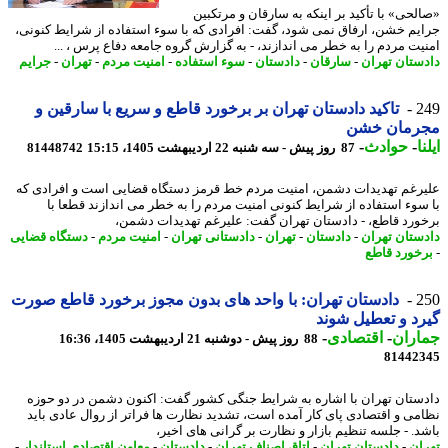
لحی» با تأکید بر اینکه به سارقان و مرتکبین
یم خشن، ارفاق نمی شود، گفت: افرادی که با سوء استفاده از شرایط کنونی،
یت مردم را به خطر می اندازند، - به گزارش گروه جامعه دفاع پرس ، ...
ستان تهران
-
سارقان
-
دادستان
-
سوء استفاده
-
امنیت مردم
-
تهران
-
جرایم
2
تاکید دادستان تهران بر برخورد قاطع و سریع با سارقین و
رمان خشن
ا
-
حوادث
-
87 روز پیش - سه شنبه 22 اردیبهشت 1405، 15:15
81448742
رغم تهدیدات دشمن، امنیت مردم خط قرمز دستگاه قضایی است و افرادی که
سوء استفاده از شرایط کنونی امنیت مردم را به خطر می اندازند قطعا با
ورد قاطع، - دادستان تهران گفت: علیرغم تهدیدات دشمن،
ستان تهران
-
دادستان
-
تهران
-
دادستانی تهران
-
امنیت مردم
-
دستگاه قضایی
خورد قاطع
2
دادستان تهران: با واحد های بدون مجوز برخورد قاطع صورت
د و تعطیل شوند
اران
-
اقتصادی
-
88 روز پیش - دوشنبه 21 اردیبهشت 1405، 16:36
81442
ستان تهران با اشاره به شرایط جنگی کشور گفت: اکنون دشمن در دو حوزه
می و اقتصادی پای کار آمده است، تشدید نظارت ها فراتر از روال عادی باید
د. - جلسه تنظیم بازار و نظارت بر گرانی های اخیر،
ان
-
دادستان تهران
-
اتاق اصناف تهران
-
دادستان
-
معاون اقتصادی استاندار
-