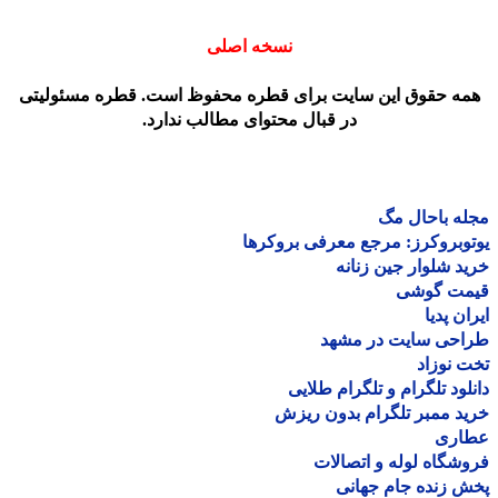
نسخه اصلی
مه حقوق این سایت برای قطره محفوظ است. قطره مسئولیتی
در قبال محتوای مطالب ندارد.
ه باحال مگ
وبروکرز: مرجع معرفی بروکرها
د شلوار جین زنانه
مت گوشی
ان پدیا
احی سایت در مشهد
 نوزاد
لود تلگرام و تلگرام طلایی
د ممبر تلگرام بدون ریزش
اری
شگاه لوله و اتصالات
 زنده جام جهانی