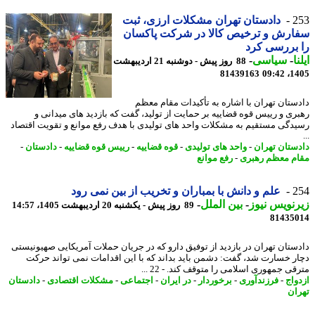
2
دادستان تهران مشکلات ارزی، ثبت
ارش و ترخیص کالا در شرکت پاکسان
بررسی کرد
ا
-
سیاسی
-
88 روز پیش - دوشنبه 21 اردیبهشت
81439163
1405
ستان تهران با اشاره به تأکیدات مقام معظم
ری و رییس قوه قضاییه بر حمایت از تولید، گفت که بازدید های میدانی و
دگی مستقیم به مشکلات واحد های تولیدی با هدف رفع موانع و تقویت اقتصاد
ستان تهران
-
واحد های تولیدی
-
قوه قضاییه
-
رییس قوه قضاییه
-
دادستان
-
م معظم رهبری
-
رفع موانع
2
علم و دانش با بمباران و تخریب از بین نمی رود
نویس نیوز
-
بین الملل
-
89 روز پیش - یکشنبه 20 اردیبهشت 1405، 14:57
81435
ستان تهران در بازدید از توفیق دارو که در جریان حملات آمریکایی صهیونیستی
ر خسارت شد، گفت: دشمن باید بداند که با این اقدامات نمی تواند حرکت
ی جمهوری اسلامی را متوقف کند. - 22 ...
واج
-
فرزندآوری
-
برخوردار
-
در ایران
-
اجتماعی
-
مشکلات اقتصادی
-
دادستان
ان