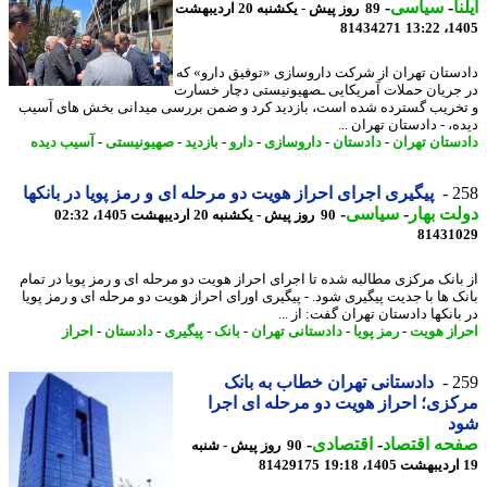
ا
-
سیاسی
-
89 روز پیش - یکشنبه 20 اردیبهشت
81434271
1405
ستان تهران از شرکت داروسازی «توفیق دارو» که
جریان حملات آمریکایی ـصهیونیستی دچار خسارت
خریب گسترده شده است، بازدید کرد و ضمن بررسی میدانی بخش های آسیب
، - دادستان تهران ...
ستان تهران
-
دادستان
-
داروسازی
-
دارو
-
بازدید
-
صهیونیستی
-
آسیب دیده
2
پیگیری اجرای احراز هویت دو مرحله ای و رمز پویا در بانکها
ت بهار
-
سیاسی
-
90 روز پیش - یکشنبه 20 اردیبهشت 1405، 02:32
81431
بانک مرکزی مطالبه شده تا اجرای احراز هویت دو مرحله ای و رمز پویا در تمام
ک ها با جدیت پیگیری شود. - پیگیری اورای احراز هویت دو مرحله ای و رمز پویا
انکها دادستان تهران گفت: از ...
از هویت
-
رمز پویا
-
دادستانی تهران
-
بانک
-
پیگیری
-
دادستان
-
احراز
2
دادستانی تهران خطاب به بانک
زی؛ احراز هویت دو مرحله ای اجرا
د
حه اقتصاد
-
اقتصادی
-
90 روز پیش - شنبه
81429175