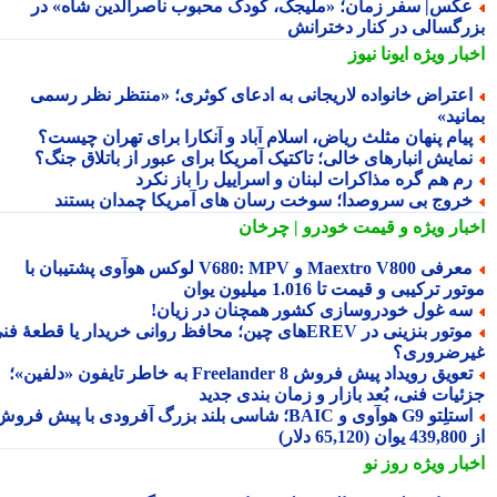
کس| سفر زمان؛ «ملیجک، کودک محبوب ناصرالدین شاه» در
رگسالی در کنار دخترانش
بار ویژه
ایونا نیوز
عتراض خانواده لاریجانی به ادعای کوثری؛ «منتظر نظر رسمی
نید»
یام پنهان مثلث ریاض، اسلام آباد و آنکارا برای تهران چیست؟
مایش انبارهای خالی؛ تاکتیک آمریکا برای عبور از باتلاق جنگ؟
م هم گره مذاکرات لبنان و اسراییل را باز نکرد
روج بی سروصدا؛ سوخت رسان های آمریکا چمدان بستند
بار ویژه
و قیمت خودرو | چرخان
معرفی Maextro V800 و V680: MPV لوکس هوآوی پشتیبان با
ر ترکیبی و قیمت تا 1.016 میلیون یوان
ه غول خودروسازی کشور همچنان در زیان!
موتور بنزینی در EREVهای چین؛ محافظ روانی خریدار یا قطعهٔ فنی
رضروری؟
تعویق رویداد پیش فروش Freelander 8 به خاطر تایفون «دلفین»؛
ئیات فنی، بُعد بازار و زمان بندی جدید
استلِتو G9 هوآوی و BAIC؛ شاسی بلند بزرگ آفرودی با پیش فروش
دلار)
بار ویژه
روز نو