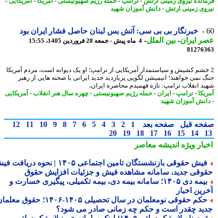
انده نیروی زمینی ارتش
-
ترامپ
-
حمله رژیم صهیونیستی
-
آمریکا
-
آمریکایی
-
وی زمینی ارتش
-
دانش آموزان شهید
خبرنگار بی بی سی: آتش بس لبنان حاصل فشار ایران بود
 ایران
-
بین الملل
-
4 ماه پیش - جمعه 28 فروردین 1405، 15:55
81276
خشم کشیش و سیاستمدار آمریکایی از ترامپ؛ او یک دیوانه است، مردم آمریکا
 نمی خواهند! انیمیشن لگویی پربازدید جدید ایرانی با صحنه هایی از رهبر
د انقلاب ترامپ: تازه فهمیدم محاصره ایران،
یکا
-
ترامپ
-
ایران
-
حمله رژیم صهیونیستی
-
چهره سال هنر انقلاب
-
آمریکایی
نش آموزان شهید
حه قبل
صفحه بعد
1
2
3
4
5
6
7
8
9
10
11
12
20
19
18
17
16
15
14
بار ویژه
اندیشه معاصر
فیش حقوقی بازنشستگان تامین اجتماعی ۱۴۰۵ | نحوه دریافت فیش
وقی جدید، سامانه مشاهده فیش و جزئیات افزایش حقوق
بیمه دی ۱۴۰۵؛ سامانه بیمه دی، بیمه تکمیلی، پیگیری خسارت و
رین اخبار
حکم حقوقی نومعلمان در سال تحصیلی ۱۴۰۵-۱۴۰۶؛ حقوق معلمان
ید چقدر است و حکم چه زمانی صادر می شود؟