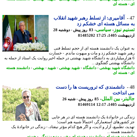
هسته ای
آقامیری: از تسلط رهبر شهید انقلاب
مسائل هسته ای خشکم زد
یم نیوز
-
سیاسی
-
83 روز پیش - دوشنبه 28
شت 1405، 17:25
81485202
عنوان یک دانشمند هسته ای از حجم تسلط فنی
ر شهید خشکم زد و مات و مبهوت ماندم. - خسارت
هزارمیلیاردی به دانشگاه شهید بهشتی در حمله اخیر روایت یک استاد از حمله به
شگاه بهشتی گفتگوی ...
شگاه شهید بهشتی
-
دانشگاه
-
شهید بهشتی
-
شهید
-
بهشتی
-
دانشمند هسته
هسته ای
دانشمندی که تروریست ها را دست
 انداخت
بتر
-
بین الملل
-
85 روز پیش - شنبه 26
شت 1405، 12:17
81469114
گی در خانوادهٔ یک دانشمند هسته ای در هر جایی
کشورهای استعمارگر، احتمالاً شبیه هم است؛
د، تطمیع، آزار و اذیت، و اگر هیچ کدام مؤثر نیفتاد، - زندگی در خانوادهٔ یک
شمند هسته ...
شمند هسته ای
-
دانشمند
-
هسته ای
-
خبر
-
منبع
-
زندگی
-
هسته