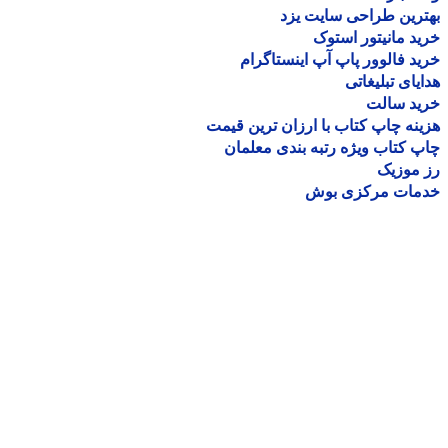
رین طراحی سایت یزد
د مانیتور استوک
د فالوور پاپ آپ اینستاگرام
یای تبلیغاتی
ید سالت
نه چاپ کتاب با ارزان ترین قیمت
 کتاب ویژه رتبه بندی معلمان
موزیک
مات مرکزی بوش