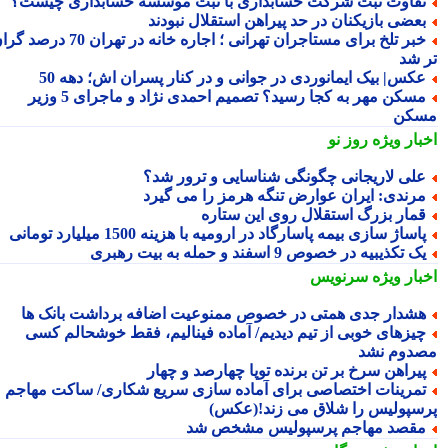
فاوت ثبت شرکت حسابداری با ثبت موسسه حسابداری چیست؟
عضی بازیکنان در حد پیراهن استقلال نبودند
خبر تلخ برای مستاجران تهرانی ؛ اجاره خانه در تهران 70 درصد گران
 شد
کس| بیک ایمانوردی در جوانی و در کنار پسران اش؛ دهه 50
مسکن مهر به کجا رسید؟ تصمیم احمدی نژاد و ماجرای 5 وزیر
کن
بار ویژه
روز نو
لی لاریجانی چگونگی شناسایی و ترور شد؟
رندی: ایران عوارض تنگه هرمز را می گیرد
مار بزرگ استقلال روی این ستاره
اساژ سازی بیمه پاسارگاد در ارومیه با هزینه 1500 میلیارد تومانی
ک تکذیبیه در خصوص 9 اسفند و حمله به بیت رهبری
بار ویژه
سرنویس
شدار جدی همتی در خصوص ممنوعیت اضافه برداشت بانک ها
یزهای خوبی از تیم دیدیم/ آماده فینالیم، فقط خوشحالم کسی
دوم نشد
یراهن سرخ بر تن برنده توپا چهارصد و چهار
مرینات اختصاصی برای آماده سازی سریع شکاری/ ساکت مهاجم
سپولیس را شلاق می زند!(عکس)
قصد مهاجم پرسپولیس مشخص شد