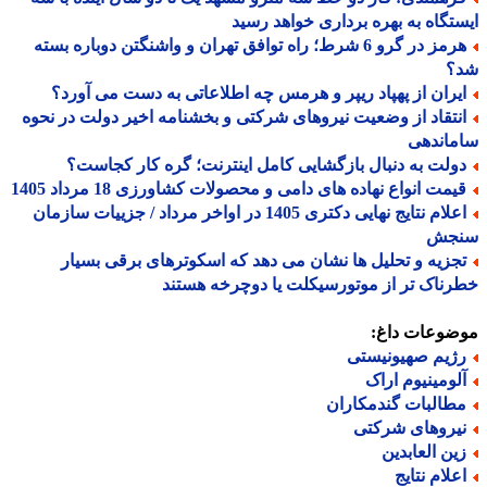
تگاه به بهره برداری خواهد رسید
هرمز در گرو 6 شرط؛ راه توافق تهران و واشنگتن دوباره بسته
؟
یران از پهپاد ریپر و هرمس چه اطلاعاتی به دست می آورد؟
نتقاد از وضعیت نیروهای شرکتی و بخشنامه اخیر دولت در نحوه
ماندهی
ولت به دنبال بازگشایی کامل اینترنت؛ گره کار کجاست؟
یمت انواع نهاده های دامی و محصولات کشاورزی 18 مرداد 1405
اعلام نتایج نهایی دکتری 1405 در اواخر مرداد / جزییات سازمان
جش
جزیه و تحلیل ها نشان می دهد که اسکوترهای برقی بسیار
ناک تر از موتورسیکلت یا دوچرخه هستند
ضوعات داغ:
ژیم صهیونیستی
لومینیوم اراک
طالبات گندمکاران
یروهای شرکتی
ین العابدین
علام نتایج