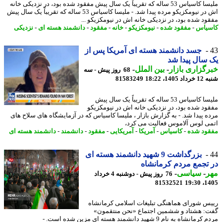
ملیسا کاسیاس 53 ساله که تقریباً یک سال پیش مفقود شده بود، در نزدیکی خانه
اش در نیومکزیکو مرده پیدا شد. - ملیسا کاسیاس 53 ساله که تقریباً یک سال پیش
ود شده بود، در نزدیکی خانه اش در نیومکزیکو ...
یاس
-
مفقود شده
-
نیومکزیکو
-
خانه
-
مفقود
-
دانشمند هسته ای
-
نزدیکی
جسد دانشمند هسته ای آمریکا پس از
سال پیدا شد
گزاری بازار
-
بین الملل
-
68 روز پیش - سه
1405، 18:22
81583249
ملیسا کاسیاس 53 ساله که تقریباً یک سال پیش
ود شده بود، در نزدیکی خانه اش در نیومکزیکو
ه پیدا شد. - به گزارش بازار ، ملیسا کاسیاس که در آزمایشگاه های سلاح های
ی لوس آلاموس فعالیت می کرد،
ود شده
-
کاسیاس
-
آمریکا
-
آمریکایی
-
مفقود
-
دانشمند
-
دانشمند هسته ای
بزرگداشت 9 شهید دانشمند هسته ای
تجمع مردم کرمانشاه
ر
-
سیاسی
-
76 روز پیش - دوشنبه 4 خرداد
81532521
1405
س شورای هماهنگی تبلیغات اسلامی کرمانشاه
: هشتاد و ششمین اجتماع «نحن منتقمون»
انشاه به نام 9 شهید دانشمند هسته ای مزین شده است. -