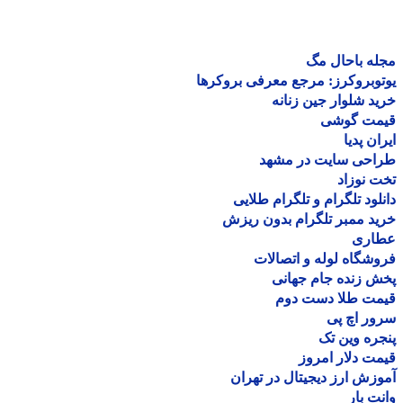
ه باحال مگ
وبروکرز: مرجع معرفی بروکرها
د شلوار جین زنانه
مت گوشی
ان پدیا
احی سایت در مشهد
 نوزاد
لود تلگرام و تلگرام طلایی
د ممبر تلگرام بدون ریزش
اری
شگاه لوله و اتصالات
 زنده جام جهانی
مت طلا دست دوم
ر اچ پی
ره وین تک
ت دلار امروز
زش ارز دیجیتال در تهران
ت بار