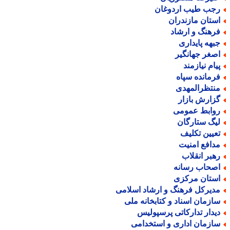
جب طیب اردوغان
ستان مازندران
رهنگ و ارشاد
بهه پایداری
صغر جهانگیر
یام نیازمند
رمانده سپاه
نتظرالمهدی
زارش بازار
وابط عمومی
یگ ستارگان
عیین تکلیف
دافع امنیت
هبر انقلاب
صحاب رسانه
ستان مرکزی
دیرکل فرهنگ و ارشاد اسلامی
ازمان اسناد و کتابخانه ملی
یدار تدارکاتی پرسپولیس
ازمان اداری و استخدامی