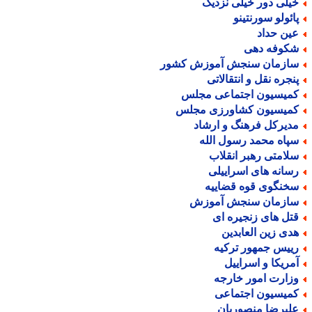
یلی دور خیلی نزدیک
ائولو سورنتینو
ین حداد
کوفه دهی
ازمان سنجش آموزش کشور
نجره نقل و انتقالاتی
میسیون اجتماعی مجلس
میسیون کشاورزی مجلس
دیرکل فرهنگ و ارشاد
پاه محمد رسول الله
لامتی رهبر انقلاب
سانه های اسراییلی
خنگوی قوه قضاییه
ازمان سنجش آموزش
تل های زنجیره ای
دی زین العابدین
ییس جمهور ترکیه
مریکا و اسراییل
زارت امور خارجه
میسیون اجتماعی
لیرضا منصوریان