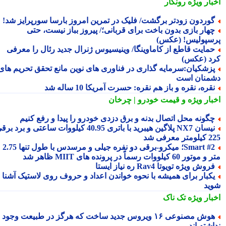
بار ویژه
رونگار
وردون زودتر برگشت/ فلیک در تمرین امروز بارسا سورپرایز شد!
هار بازی بدون باخت برای قربانی؛/ پیروز بباز نیست، حتی
سپولیس! (عکس)
مایت قاطع از کاماوینگا/ وینیسیوس ژنرال جدید رئال را معرفی
د (عکس)
زشکیان:سرمایه گذاری در فناوری های نوین مانع تحقق تحریم های
منان است
قره، نقره و باز هم نقره: حسرت آمریکا 10 ساله شد
بار ویژه
و قیمت خودرو | چرخان
گونه محل اتصال بدنه و برق دزدی خودرو را پیدا و رفع کنیم
نیسان NX7 پلاگین هیبرید با باتری 40.95 کیلووات ساعتی و برد برقی
 معرفی شد
Smart #2؛ میکرو-برقی دو نفره جیلی و مرسدس با طول تنها 2.75
ور 60 کیلووات رسماً در پرونده های MIIT ظاهر شد
روش ویژه تویوتا Rav4 ره نیاز ایستا
کبار برای همیشه با نحوه خواندن اعداد و حروف روی لاستیک آشنا
ید
بار ویژه
تک ناک
هوش مصنوعی ۱۶ ویروس جدید ساخت که هرگز در طبیعت وجود
شته اند