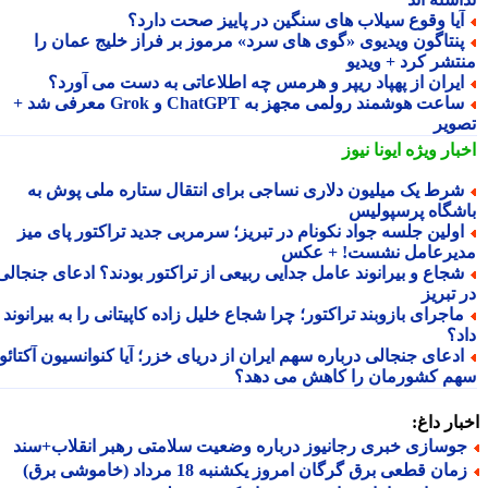
یا وقوع سیلاب های سنگین در پاییز صحت دارد؟
نتاگون ویدیوی «گوی های سرد» مرموز بر فراز خلیج عمان را
تشر کرد + ویدیو
یران از پهپاد ریپر و هرمس چه اطلاعاتی به دست می آورد؟
ساعت هوشمند رولمی مجهز به ChatGPT و Grok معرفی شد +
ویر
بار ویژه
ایونا نیوز
رط یک میلیون دلاری نساجی برای انتقال ستاره ملی پوش به
شگاه پرسپولیس
ولین جلسه جواد نکونام در تبریز؛ سرمربی جدید تراکتور پای میز
یرعامل نشست! + عکس
جاع و بیرانوند عامل جدایی ربیعی از تراکتور بودند؟ ادعای جنجالی
تبریز
اجرای بازوبند تراکتور؛ چرا شجاع خلیل زاده کاپیتانی را به بیرانوند
د؟
دعای جنجالی درباره سهم ایران از دریای خزر؛ آیا کنوانسیون آکتائو
م کشورمان را کاهش می دهد؟
ار داغ:
وسازی خبری رجانیوز درباره وضعیت سلامتی رهبر انقلاب+سند
ان قطعی برق گرگان امروز یکشنبه 18 مرداد (خاموشی برق)