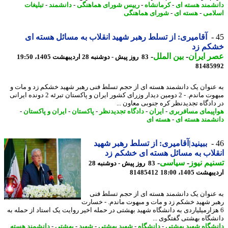
شمند هسته ای
-
کرمانشاه
-
رییس شورای هماهنگی
-
دانشمند
-
تبلیغات
امی
-
هسته ای
-
شورای هماهنگی
آقامیری: از تسلط رهبر شهید انقلاب به مسائل هسته ای
کم زد
 ایران
-
بین الملل
-
83 روز پیش - دوشنبه 28 اردیبهشت 1405، 19:50
81485
عنوان یک دانشمند هسته ای از حجم تسلط فنی رهبر شهید خشکم زد و مات و
مبهوت ماندم. - 2 دومین دیدار وزرای کشور ایران و پاکستان تبرئه 2 دونده ایرانی
دادگاه تجدیدنظر کره جنوبی معاون ...
پیمای مسافربری
-
ایران
-
دادگاه تجدیدنظر
-
پاکستان
-
ایران و پاکستان
-
شمند هسته ای
-
هسته ای
ببینید|آقامیری: از تسلط رهبر شهید
لاب به مسائل هسته ای خشکم زد
یم نیوز
-
سیاسی
-
83 روز پیش - دوشنبه 28
شت 1405، 18:00
81485412
عنوان یک دانشمند هسته ای از حجم تسلط فنی
ر شهید خشکم زد و مات و مبهوت ماندم. - خسارت
هزارمیلیاردی به دانشگاه شهید بهشتی در حمله اخیر روایت یک استاد از حمله به
شگاه بهشتی گفتگوی ...
شگاه شهید بهشتی
-
دانشگاه
-
شهید بهشتی
-
شهید
-
بهشتی
-
دانشمند هسته