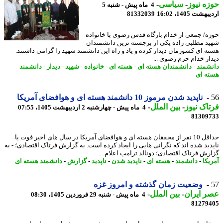
ه نیوز
-
سیاسی
-
4 ماه پیش - شنبه 5
شت 1405، 16:02
81332039
ه/ جمعی از خدام بارگاه قدس رضوی با خانواده
د مطلبی زاده یکی از برجسته ترین دانشمندان
ه ای کشورمان دیدار کرده و یاد و راه این دانشمند شهید را گرامی داشتند. -
ار خدام حرم رضوی ...
شمند
-
دانشمندان هسته ای
-
هسته ای
-
خانواده
-
شهید
-
دیدار
-
دانشمند
ه ای
ناپدید شدن مرموز 10 دانشمند هسته ای و هوافضای آمریکا
اک نیوز
-
بین الملل
-
4 ماه پیش - چهارشنبه 2 اردیبهشت 1405، 07:55
81309
حداقل 10 نفر از محققان هسته ای و هوافضای آمریکا در سال های اخیر فوت یا
دید شده اند که نگرانی هایی را ایجاد کرده است. به گزارش فرتاک اقتصادی؛ - به
رش فرتاک اقتصادی؛ دونالد ترامپ اعلام ...
یکا
-
دانشمند
-
هسته ای
-
ناپدید شدن
-
ناپدید
-
گزارش
-
دانشمند هسته ای
وضعیت زمان گذشته و امروز غزه
 ایران
-
بین الملل
-
4 ماه پیش - شنبه 29 فروردین 1405، 08:30
81279