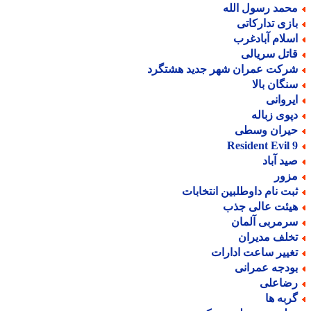
حمد رسول الله
ازی تدارکاتی
سلام آبادغرب
اتل سریالی
رکت عمران شهر جدید هشتگرد
نگان بالا
یروانی
پوی زباله
یران وسطی
Resident Evil 
ید آباد
زور
بت نام داوطلبین انتخابات
یئت عالی جذب
رمربی آلمان
خلف مدیران
غییر ساعت ادارات
ودجه عمرانی
ضاعلی
ربه ها