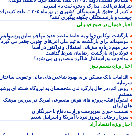
ثبت نام لاستیک دولتی ۱۴۰۵؛ لینک سامانه خرید لاستیک دولتی،
ایط دریافت، مدارک و نحوه ثبت نام اینترنتی
کسر از حقوق بازنشستگان کشوری در تیرماه ۱۴۰۵؛ علت کسورات
ست و بازنشستگان چگونه پیگیری کنند؟
بار فوتبال در صبح فوتبالی
ازگشت لوکاس ژوائو به خانه؛ مقصد جدید مهاجم سابق پرسپولیس
وسیمانه برای بازگشت به تیم ملی آفریقای جنوبی چقدر می گیرد؟
بر مهم درباره میزبانی استقلال و تراکتور در آسیا
ولاد برای بازگشت رضاییان شرط گذاشت
دافع سابق استقلال شاگرد منصوریان می شود؟
بار ویژه
تسنیم نیوز
قدامات بانک مسکن برای بهبود شاخص های مالی و تقویت ساختار
مایه
وس اتم: در حال بازگرداندن متخصصان به نیروگاه هسته ای بوشهر
تیم
ینفوگرافیک/ پروژه های هوش مصنوعی آمریکا در تیررس موشک
ی ایران
شست خبری سرپرست وزارت دفاع با خبرنگاران
ردار رضایی: پیروز نبرد با آمریکا و اسراییل شدیم
بار ویژه
اقتصاد آزاد