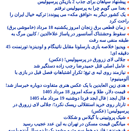
شنهاد سپاهان برای جذب 2 بازیکن پرسپولیس
عدا می گویم چرا به پرسپولیس نرفتم
ک کشور دیگر به «توافق مکه» می پیوندد| ترکیه خیال ایران را
حت کرد
ان قطعی برق زنجان امروز یکشنبه 18 مرداد (خاموشی برق)
قوط وحشتناک آسانسور در پاساژ علاءالدین / کابین مرگ به
قه منفی سه رفت
ویدیو| خلاصه بازی بارسلونا مقابل ناتینگام و اودینزه/ تورنمنت 45
قه ای!
لالی لای زرورق در پرسپولیس! (عکس)
امل اصلی قتل حمیدرضا رجب زاده دستگیر شد
یازمند روی لبه ی تیغ؛ تکرارِ اشتباهاتِ فصل قبل در بازی با
مینیوم!
دی زین العابدین با یک عکس هنری متفاوت دوباره خبرساز شد!
مت دلار، طلا و سکه امروز 18 مرداد 1405
ل ابجد | فال ابجد فردا دوشنبه 19 مرداد ماه 1405
ارتار روی خرید استقلالی ریسک نکرد؛/ جلالی لای زرورق در
سپولیس! (عکس)
یک پروتیینی با گیلاس و شکلات
یانگین قیمت مسکن در تهران به این عدد عجیب رسید
رهمندی: فاز دو خط سه مترو مشهد یک تا دو سال آینده با سه