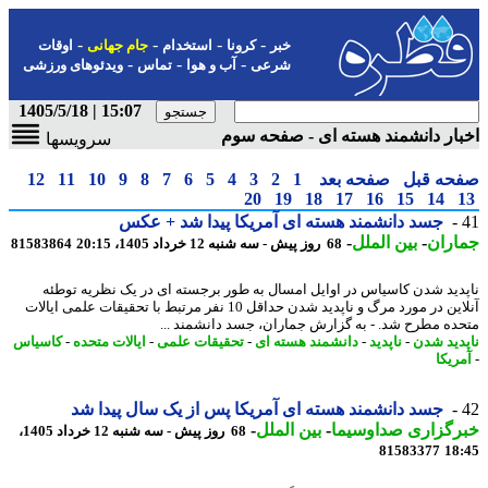
-
-
-
-
خبر
کرونا
استخدام
جام جهانی
اوقات
-
-
-
شرعی
آب و هوا
تماس
ویدئوهای ورزشی
15:07 | 1405/5/18
ار دانشمند هسته ای - صفحه سوم
سرویسها
حه قبل
صفحه بعد
1
2
3
4
5
6
7
8
9
10
11
12
20
19
18
17
16
15
14
جسد دانشمند هسته ای آمریکا پیدا شد + عکس
اران
-
بین الملل
-
68 روز پیش - سه شنبه 12 خرداد 1405، 20:15
81583864
دید شدن کاسیاس در اوایل امسال به طور برجسته ای در یک نظریه توطئه
آنلاین در مورد مرگ و ناپدید شدن حداقل 10 نفر مرتبط با تحقیقات علمی ایالات
ده مطرح شد. - به گزارش جماران، جسد دانشمند ...
دید شدن
-
ناپدید
-
دانشمند هسته ای
-
تحقیقات علمی
-
ایالات متحده
-
کاسیاس
ریکا
جسد دانشمند هسته ای آمریکا پس از یک سال پیدا شد
رگزاری صداوسیما
-
بین الملل
-
68 روز پیش - سه شنبه 12 خرداد 1405،
81583377
18