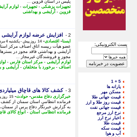
پلیس در استان قزوین ...
تجهیزات پزشکی
-
تجهیزات
-
لوازم آرای
قزوین
-
آرایشی و بهداشتی
افزایش عرضه لوازم آرایشی 
2 -
-
-
ایسنا
اقتصادی
14 روز پیش - یکشنبه 4 مرداد 1405، 09:30
پست الکترونیکی:
عضو هیأت رییسه اتاق اصناف مرکز استا
آرایشی و بهداشتی فاقد مجوز در بسترها
مجوز و فروشندگان غیرمجاز ...
لوازم آرایشی
-
مرکز استان فارس
-
لوا
اصناف
-
برخورد با متخلفان
-
آرایشی و ب
5 + 1
یارانه ها
کشف کالا های قاچاق میلیاردی
3 -
مسکن مهر
-
-
خبرگزاری دفاع مقدس
حوادث
قیمت جهانی طلا
15 روز پیش - شنبه 3 مرداد 1405، 18:40
قیمت روز طلا و ارز
به گزارش خبرنگار دفاع پرس از سمنان،
قیمت جهانی نفت
فرمانده انتظامی استان
-
انواع کالای قاچ
نرخ ارز مرجع
اخبار نرخ ارز
قیمت طلا
قیمت سکه
آب و هوا