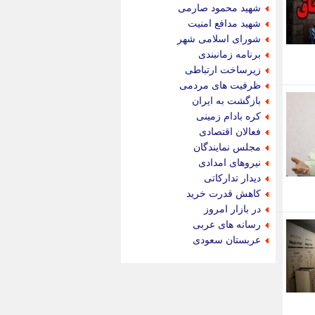
جام جم
شهید محمود صارمی
جدید پرس
شهید مدافع امنیت
جماران
شورای اسلامی شهر
جوان ایرانی
برنامه زمانبندی
جهان مانا
زیرساخت ارتباطی
جهان نگر
ظرفیت های مردمی
جهان نیوز
بازگشت به ایران
چطور
کره بادام زمینی
چمپیونات
فعالان اقتصادی
چمدون
مجلس نمایندگان
چه خبر
نیروهای امدادی
حادثه 24
دیدار تدارکاتی
حرف تو
کاهش قدرت خرید
حوادث پلاس
در بازار امروز
حوزه نیوز
رسانه های عربی
خبر آنلاین
عربستان سعودی
خبر جنوب
خبر سیاسی
خبر گردون
خبر ورزشی
خبرجو