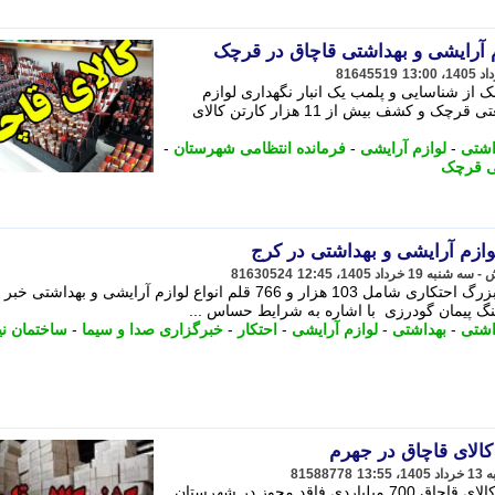
81645519
از شناسایی و پلمب یک انبار نگهداری لوازم
آرایشی و بهداشتی قاچاق در شهرک صنعتی قرچک و کشف بیش از 11 هزار کارتن کالای
اشتی
-
لوازم آرایشی
-
فرمانده انتظامی شهرستان
-
 قرچک
81630524
فرمانده انتظامی کرج از کشف یک انبار بزرگ احتکاری شامل 103 هزار و 766 قلم انواع لوازم آرایشی و بهداشت
گ پیمان گودرزی با اشاره به شرایط حساس ...
اشتی
-
بهداشتی
-
لوازم آرایشی
-
احتکار
-
خبرگزاری صدا و سیما
-
ساختمان نی
81588778
فرمانده انتظامی استان فارس از کشف کالای قاچاق 700 میلیاردی فاقد مجوز در شهرستان