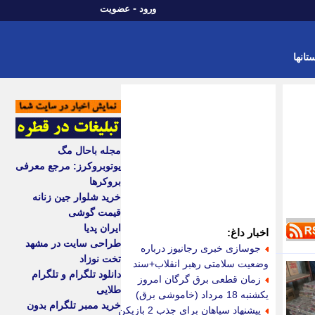
-
ورود
عضویت
تانها
مجله باحال مگ
یوتوبروکرز: مرجع معرفی
بروکرها
خرید شلوار جین زنانه
قیمت گوشی
ایران پدیا
اخبار داغ:
طراحی سایت در مشهد
جوسازی خبری رجانیوز درباره
تخت نوزاد
وضعیت سلامتی رهبر انقلاب+سند
دانلود تلگرام و تلگرام
زمان قطعی برق گرگان امروز
طلایی
یکشنبه 18 مرداد (خاموشی برق)
خرید ممبر تلگرام بدون
پیشنهاد سپاهان برای جذب 2 بازیکن