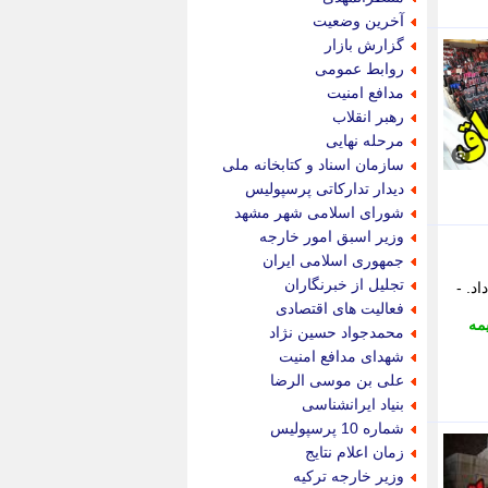
پویه آنلاین
آخرین وضعیت
پیام نفت
گزارش بازار
تابناک
روابط عمومی
تازه نیوز
مدافع امنیت
تبیان
رهبر انقلاب
تجارت نیوز
مرحله نهایی
تحریریه
سازمان اسناد و کتابخانه ملی
ترابر نیوز
دیدار تدارکاتی پرسپولیس
ترفندباز
شورای اسلامی شهر مشهد
تریبون اقتصاد
وزیر اسبق امور خارجه
تسنیم نیوز
جمهوری اسلامی ایران
تک ناک
تجلیل از خبرنگاران
ی خبر داد. -
تکراتو
فعالیت های اقتصادی
توریسم آنلاین
مه
محمدجواد حسین نژاد
تولید نیوز
شهدای مدافع امنیت
تیتر فوری
علی بن موسی الرضا
تیکنا
بنیاد ایرانشناسی
جاب ویژن
شماره 10 پرسپولیس
جار نیوز
زمان اعلام نتایج
جالبتر
وزیر خارجه ترکیه