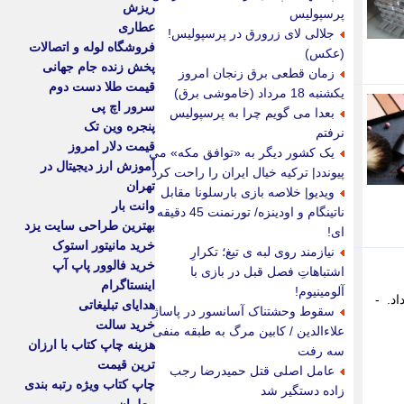
ریزش
پرسپولیس
عطاری
جلالی لای زرورق در پرسپولیس!
فروشگاه لوله و اتصالات
(عکس)
پخش زنده جام جهانی
زمان قطعی برق زنجان امروز
قیمت طلا دست دوم
یکشنبه 18 مرداد (خاموشی برق)
سرور اچ پی
بعدا می گویم چرا به پرسپولیس
پنجره وین تک
نرفتم
قیمت دلار امروز
یک کشور دیگر به «توافق مکه» می
آموزش ارز دیجیتال در
پیوندد| ترکیه خیال ایران را راحت کرد
تهران
ویدیو| خلاصه بازی بارسلونا مقابل
وانت بار
ناتینگام و اودینزه/ تورنمنت 45 دقیقه
بهترین طراحی سایت یزد
ای!
خرید مانیتور استوک
نیازمند روی لبه ی تیغ؛ تکرارِ
خرید فالوور پاپ آپ
اشتباهاتِ فصل قبل در بازی با
اینستاگرام
آلومینیوم!
ود خبر داد. -
هدایای تبلیغاتی
سقوط وحشتناک آسانسور در پاساژ
خرید سالت
علاءالدین / کابین مرگ به طبقه منفی
هزینه چاپ کتاب با ارزان
سه رفت
ترین قیمت
عامل اصلی قتل حمیدرضا رجب
چاپ کتاب ویژه رتبه بندی
زاده دستگیر شد