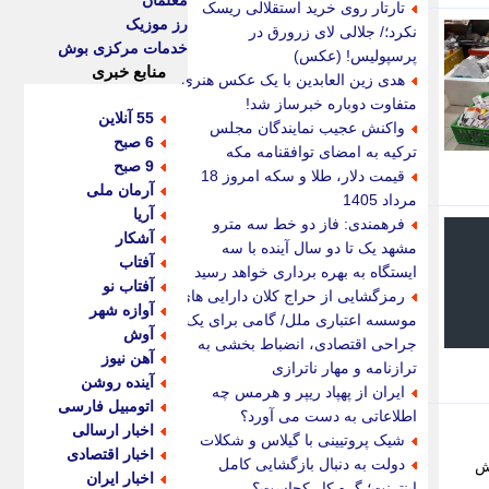
معلمان
تارتار روی خرید استقلالی ریسک
رز موزیک
نکرد؛/ جلالی لای زرورق در
خدمات مرکزی بوش
پرسپولیس! (عکس)
منابع خبری
هدی زین العابدین با یک عکس هنری
متفاوت دوباره خبرساز شد!
55 آنلاین
واکنش عجیب نمایندگان مجلس
6 صبح
ترکیه به امضای توافقنامه مکه
9 صبح
قیمت دلار، طلا و سکه امروز 18
آرمان ملی
مرداد 1405
آریا
فرهمندی: فاز دو خط سه مترو
آشکار
مشهد یک تا دو سال آینده با سه
آفتاب
ایستگاه به بهره برداری خواهد رسید
آفتاب نو
رمزگشایی از حراج کلان دارایی های
آوازه شهر
موسسه اعتباری ملل/ گامی برای یک
آوش
جراحی اقتصادی، انضباط بخشی به
آهن نیوز
ترازنامه و مهار ناترازی
آینده روشن
ایران از پهپاد ریپر و هرمس چه
اتومبیل فارسی
اطلاعاتی به دست می آورد؟
اخبار ارسالی
شیک پروتیینی با گیلاس و شکلات
اخبار اقتصادی
دولت به دنبال بازگشایی کامل
شش
اخبار ایران
اینترنت؛ گره کار کجاست؟