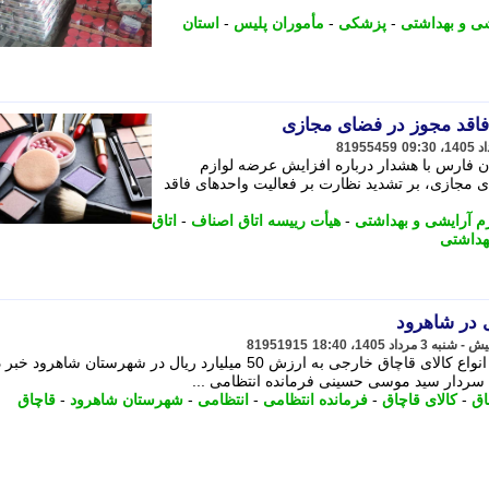
شی و بهداشتی
-
پزشکی
-
مأموران پلیس
-
استان
فاقد مجوز در فضای مجازی
81955459
ن فارس با هشدار درباره افزایش عرضه لوازم
ی مجازی، بر تشدید نظارت بر فعالیت واحدهای فاقد
زم آرایشی و بهداشتی
-
هیأت رییسه اتاق اصناف
-
اتاق
هداشتی
 در شاهرود
81951915
فرمانده انتظامی استان سمنان از کشف انواع کالای قاچاق خارجی به ارزش 50 میلیارد ریال در شهرستان شاهر
 سردار سید موسی حسینی فرمانده انتظامی ...
اق
-
کالای قاچاق
-
فرمانده انتظامی
-
انتظامی
-
شهرستان شاهرود
-
قاچاق