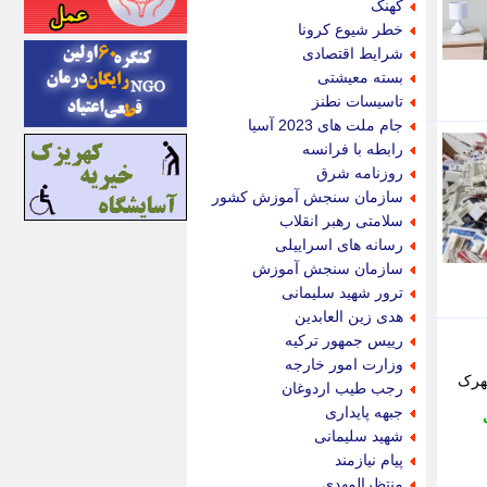
کهنک
اینتیتر
خطر شیوع کرونا
ایونا نیوز
شرایط اقتصادی
بازتاب آنلاین
بسته معیشتی
باشگاه خبرنگاران
تاسیسات نطنز
باغستان نیوز
جام ملت های 2023 آسیا
بامبوک
رابطه با فرانسه
ببین و بخون
روزنامه شرق
بدینسان
سازمان سنجش آموزش کشور
بنکر
سلامتی رهبر انقلاب
بیت ران
رسانه های اسراییلی
پارس فوتبال
سازمان سنجش آموزش
پارسینه
ترور شهید سلیمانی
پارسینه پلاس
هدی زین العابدین
پاز آنلاین
رییس جمهور ترکیه
پاس گل
وزارت امور خارجه
پانا
شهرک
رجب طیب اردوغان
پرتو نیوز
جبهه پایداری
پرسون
شهید سلیمانی
پنجره نیوز
پیام نیازمند
پویامگ
منتظرالمهدی