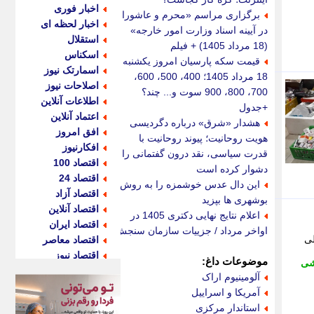
اخبار فوری
برگزاری مراسم «محرم و عاشورا
اخبار لحظه ای
در آیینه اسناد وزارت امور خارجه»
استقلال
(18 مرداد 1405) + فیلم
اسکناس
قیمت سکه پارسیان امروز یکشنبه
اسمارتک نیوز
18 مرداد 1405؛ 400، 500، 600،
اصلاحات نیوز
700، 800، 900 سوت و... چند؟
اطلاعات آنلاین
+جدول
اعتماد آنلاین
هشدار «شرق» درباره دگردیسی
افق امروز
هویت روحانیت؛ پیوند روحانیت با
افکارنیوز
قدرت سیاسی، نقد درون گفتمانی را
اقتصاد 100
دشوار کرده است
اقتصاد 24
این دال عدس خوشمزه را به روش
اقتصاد آزاد
بوشهری ها بپزید
اقتصاد آنلاین
اعلام نتایج نهایی دکتری 1405 در
اقتصاد ایران
اواخر مرداد / جزییات سازمان سنجش
طی
اقتصاد معاصر
اقتصاد نیوز
موضوعات داغ:
شی
اکو ایران
آلومینیوم اراک
اکوفارس
آمریکا و اسراییل
اکونگار
استاندار مرکزی