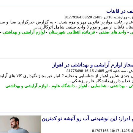
81779164
عدم رعایت موازین قانونی مهر و موم شدند. - به گزارش خبرگزاری صدا و سی
 موم 3 واحد صنفی شامل اتوگالری ...
ی
-
واحد های صنفی
-
فرمانده انتظامی شهرستان
-
لوازم آرایشی و بهداشتی
-
81775498
معاون غذا و داروی دانشگاه علوم پزشکی جندی شاپور اهواز از شناسایی و تخلیه 2 انبار غیرمجاز نگهداری کال
ن غذا و داروی دانشگاه علوم پزشکی ...
کی
-
بهداشتی
-
شناسایی
-
اهواز
-
دانشگاه علوم
-
لوازم آرایشی و بهداشتی
رار؛ این نوشیدنی آب رو آتیشه تو کمترین
81707166