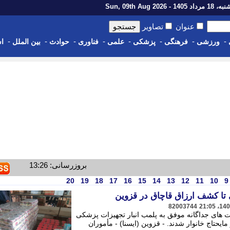
اد 1405 - Sun, 09th Aug 2026
عنوان
تصاویر
-
-
-
-
-
-
-
-
ورزشی
فرهنگی
پزشکی
علمی
فناوری
حوادث
بین الملل
اس
بروزرسانی: 13:26
20
19
18
17
16
15
14
13
12
11
10
9
 تا کشف ارزاق قاچاق در قزوین
82003744
ت های جداگانه موفق به پلمب انبار تجهیزات پزشکی
یحتاج خانوار شدند. - قزوین (ایسنا) - مأموران