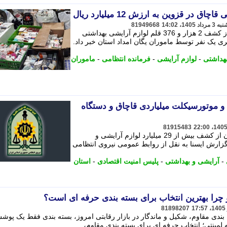
در قزوین به ارزش 12 میلیارد ریال
81949668
جانشین فرمانده انتظامی استان قزوین از کشف 2 هزار و 376 قلم لوازم آرایشی بهداشتی
ریال و دستگیری یک نفر توسط ماموران یگان امداد استان خبر داد.
بهداشتی
-
لوازم آرایشی
-
فرمانده انتظامی
-
ماموران
 موتورسیکلت میلیاردی قاچاق و دستگاه
81915483
رییس پلیس امنیت اقتصادی استان سمنان از کشف بیش از 29 میلیارد لوازم آرایشی و
گزارش ایسنا به نقل از روابط عمومی نیروی انتظامی
-
آرایشی و بهداشتی
-
پلیس امنیت اقتصادی
-
استان
 چرا بهترین انتخاب برای بسته بندی حرفه ای است؟
81898207
 بندی مقاوم، شکیل و ماندگار در بازار رقابتی امروز، بسته بندی فقط یک پو
لمینتی؛ انتخاب حرفه ای برای بسته بندی مقاوم،