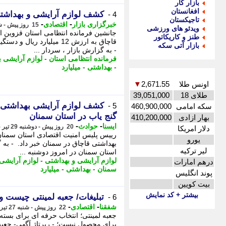
بازار کار
افغانستان
کشف لوازم آرایشی و بهداشتی قاچاق 
4 -
تاجیکستان
-
-
خبرگزاری بازار
اقتصادی
15 روز پیش - شنبه 3 مرداد 1405، 14:02
ویدئو های ورزشی
طنز و کاریکاتور
قاچاق به ارزش 12 میلیارد 
بازار آتی سکه
- به گزارش بازار ، سردار ...
فرمانده انتظامی استان
-
لوازم آرایشی 
-
بهداشتی
-
میلیارد
اونس طلا
2,671.55
▼
طلای 18
39,051,000
کشف لوازم آرایشی بهداشتی و
5 -
سکه امامی
460,900,000
گنج یاب در استان سمنان
بهار ازادی
410,200,000
-
-
ایسنا
حوادث
20 روز پیش - دوشنبه 29 تیر 1405، 22:00
دلار امریکا
یورو
بهداشتی قاچاق در سمنان خبر داد. - به 
لیر ترکیه
استان سمنان در امروز دوشنبه ...
لوازم آرایشی و بهداشتی
-
لوازم آرایشی
درهم امارات
سمنان
-
بهداشتی
-
میلیارد
پوند انگلیس
بیت کویین
بیشتر + کد نمایش
تبلیغات/ جعبه لمینتی چیست و
6 -
-
-
شفقنا
اقتصادی
22 روز پیش - شنبه 27 تیر 1405، 17:57
جعبه لمینتی؛ انتخاب حرفه ای برای بسته
برای محصول نیست؛ - رپرتاژ آگهی- جعبه 