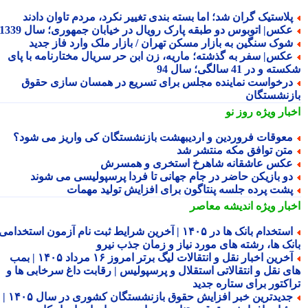
لاستیک گران شد؛ اما بسته بندی تغییر نکرد، مردم تاوان دادند
کس| اتوبوس دو طبقه پارک رویال در خیابان جمهوری؛ سال 1339
وک سنگین به بازار مسکن تهران / بازار ملک وارد فاز جدید
کس| سفر به گذشته؛ ماریه، زن ابن حر سریال مختارنامه با پای
 و در 41 سالگی؛ سال 94
رخواست نماینده مجلس برای تسریع در همسان سازی حقوق
زنشستگان
بار ویژه
روز نو
عوقات فروردین و اردیبهشت بازنشستگان کی واریز می شود؟
تن توافق مکه منتشر شد
کس عاشقانه شاهرخ استخری و همسرش
و بازیکن حاضر در جام جهانی تا فردا پرسپولیسی می شوند
شت پرده جلسه پنتاگون برای افزایش تولید مهمات
بار ویژه
اندیشه معاصر
استخدام بانک ها در ۱۴۰۵ | آخرین شرایط ثبت نام آزمون استخدامی
نک ها، رشته های مورد نیاز و زمان جذب نیرو
آخرین اخبار نقل و انتقالات لیگ برتر امروز ۱۶ مرداد ۱۴۰۵ | بمب
ی نقل و انتقالاتی استقلال و پرسپولیس | رقابت داغ سرخابی ها و
اکتور برای ستاره جدید
جدیدترین خبر افزایش حقوق بازنشستگان کشوری در سال ۱۴۰۵ |