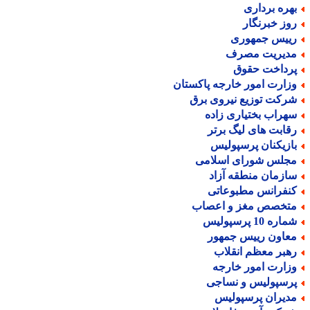
هره برداری
وز خبرنگار
ییس جمهوری
دیریت مصرف
رداخت حقوق
زارت امور خارجه پاکستان
رکت توزیع نیروی برق
هراب بختیاری زاده
قابت های لیگ برتر
ازیکنان پرسپولیس
جلس شورای اسلامی
ازمان منطقه آزاد
نفرانس مطبوعاتی
تخصص مغز و اعصاب
اره 10 پرسپولیس
عاون رییس جمهور
هبر معظم انقلاب
زارت امور خارجه
رسپولیس و نساجی
دیران پرسپولیس