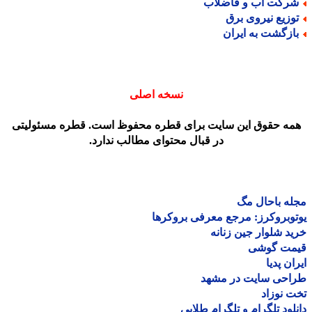
رکت آب و فاضلاب
وزیع نیروی برق
ازگشت به ایران
نسخه اصلی
مه حقوق این سایت برای قطره محفوظ است. قطره مسئولیتی
در قبال محتوای مطالب ندارد.
ه باحال مگ
وبروکرز: مرجع معرفی بروکرها
د شلوار جین زنانه
مت گوشی
ان پدیا
احی سایت در مشهد
 نوزاد
لود تلگرام و تلگرام طلایی