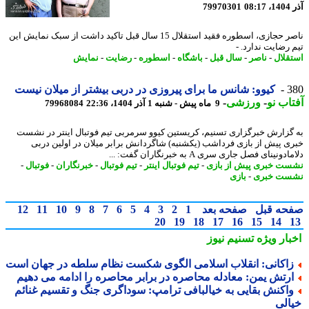
08
79970301
ناصر حجازی، اسطوره فقید استقلال 15 سال قبل تاکید داشت از سبک نمایش این
 رضایت ندارد. -
قلال
-
ناصر
-
سال قبل
-
باشگاه
-
اسطوره
-
رضایت
-
نمایش
3
کیوو: شانس ما برای پیروزی در دربی بیشتر از میلان نیست
اب نو
-
ورزشی
-
9 ماه پیش - شنبه 1 آذر 1404، 22:36
79968084
گزارش خبرگزاری تسنیم، کریستین کیوو سرمربی تیم فوتبال اینتر در نشست
ی پیش از بازی فرداشب (یکشنبه) شاگردانش برابر میلان در اولین دربی
دونینای فصل جاری سری A به خبرنگاران گفت: ...
ت خبری پیش از بازی
-
تیم فوتبال اینتر
-
تیم فوتبال
-
خبرنگاران
-
فوتبال
-
ست خبری
-
بازی
حه قبل
صفحه بعد
1
2
3
4
5
6
7
8
9
10
11
12
20
19
18
17
16
15
14
بار ویژه
تسنیم نیوز
اکانی: انقلاب اسلامی الگوی شکست نظام سلطه در جهان است
رتش یمن: معادله محاصره در برابر محاصره را ادامه می دهیم
اکنش بقایی به خیالبافی ترامپ: سوداگری جنگ و تقسیم غنائم
الی