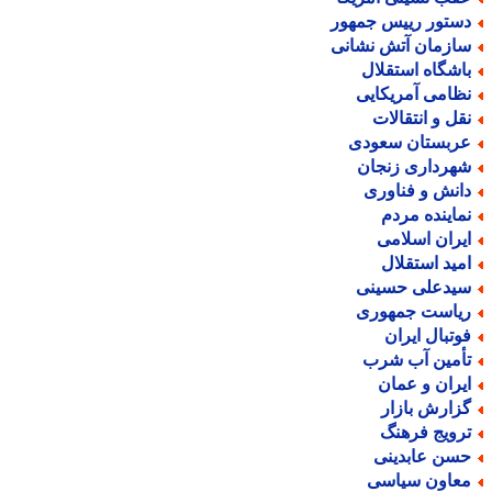
ستور رییس جمهور
ازمان آتش نشانی
اشگاه استقلال
ظامی آمریکایی
قل و انتقالات
ربستان سعودی
هرداری زنجان
انش و فناوری
ماینده مردم
یران اسلامی
مید استقلال
یدعلی حسینی
یاست جمهوری
وتبال ایران
أمین آب شرب
یران و عمان
زارش بازار
رویج فرهنگ
سن عابدینی
عاون سیاسی