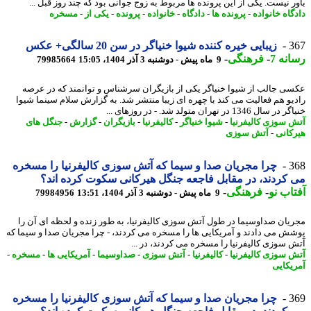
ر نیست. یکی از این پرونده ها مربوط به زوج جوانی بود که چند روز قبل ...
گاه خانواده
-
پرونده ها
-
دادگاه
-
خانواده
-
پرونده
-
یکی از
-
مسخره
3
زیبایی خیره کننده شیوا خنیاگر در سن 20 سالگی+ عکس
نه 7
-
فرهنگی
-
9 ماه پیش - دوشنبه 3 آذر 1404، 15:05
79985664
ی جالب از شیوا خنیاگر یکی از بازیگران سرشناس و توانمند که در عرصه
یو هم فعالیت می کند با چهره ای زیبا منتشر شد. به گزارش سلام سینما شیوا
ال 1346 در تهران متولد شد. - در روزهای ...
 سوزی کالیفرنیا
-
شیوا خنیاگر
-
کالیفرنیا
-
بازیگران
-
گزارش
-
جنگل های
کانی
-
آتش سوزی
3
چرا مجریان صدا و سیما که آتش سوزی کالیفرنیا را مسخره
کردند، در مقابل فاجعه جنگل هیرکانی سکوت کرده اند؟
اب نو
-
فرهنگی
-
9 ماه پیش - دوشنبه 3 آذر 1404، 13:51
79984956
یان صداوسیما در طول آتش سوزی کالیفرنیا، به طور زنده و لحظه ای آن را
ش می دادند و آمریکایی ها را مسخره می کردند، - چرا مجریان صدا و سیما که
 سوزی کالیفرنیا را مسخره می کردند، در ...
 سوزی کالیفرنیا
-
کالیفرنیا
-
آتش سوزی
-
صداوسیما
-
آمریکایی ها
-
مسخره
-
یکایی
3
چرا مجریان صدا و سیما که آتش سوزی کالیفرنیا را مسخره