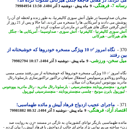
کردند، در مقابل فاجعه جنگل هیرکانی سکوت کرده اند؟
نه 7
-
فرهنگی
-
9 ماه پیش - دوشنبه 3 آذر 1404، 13:50
79984954
یان صداوسیما در طول آتش سوزی کالیفرنیا، به طور زنده و لحظه ای آن را
پوشش می دادند و آمریکایی ها را مسخره می کردند، اما حالا و پس از 21 روز از
 گرفتن جنگل های هیرکانی در مازندران سکوت کرده اند.
 سوزی کالیفرنیا
-
کالیفرنیا
-
آتش سوزی
-
صداوسیما
-
آمریکایی ها
-
جنگل
 هیرکانی
-
هیرکانی
3
نگاه امروز ✅️ 10 ویژگی مسخره خودروها که خوشبختانه از
 رفتند
ل سخن
-
ورزشی
-
9 ماه پیش - دوشنبه 3 آذر 1404، 10:17
79982794
نگاه امروز ✅️ 10 ویژگی مسخره خودروها که خوشبختانه از بین رفتند مسی مسی
الدو رونالدو پرسپولیس استقلال سپاهان تراکتور تراکتورسازی بارسلونا رئال
رید یوونتوس اینترمیلان آث میلان ...
رو
-
منچستریونایتد منچسترسیتی
-
بارسلونا رئال مادرید
-
رئال مادرید یوونتوس
ورپول بایرن مونیخ
-
چلسی منچستریونایتد
-
منچسترسیتی لیورپول
3
ماجرای عجیب ازدواج فرهاد آییش و مائده طهماسبی!
صاد آزاد
-
فرهنگی
-
9 ماه پیش - دوشنبه 3 آذر 1404، 08:32
79981882
ده طهماسبی بازیگر توانای کشورمان به تازگی در مستند «زن به روایت صد
 ساخته مریم نوابی نژاد ماجرای جالب ازدواجش با فرهاد آییش را بیان کرده. -