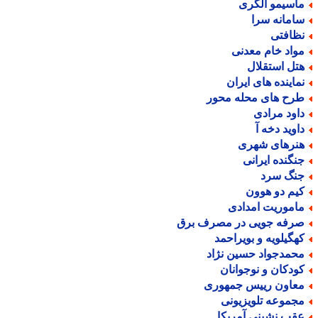
اسیمو آلگری
امانه سرا
ظافتی
واد خام معدنی
تل استقلال
ماینده های ایران
رح های محله محور
اود مرادی
اوید دخه آ
نرهای شهری
نگنده ایرانی
نگ سرد
یم دو هوون
اموریت امدادی
رفه جویی در مصرف برق
هگیلویه و بویراحمد
حمدجواد حسین نژاد
ودکان و نوجوانان
عاون رییس جمهوری
جموعه تلویزیونی
قب نشینی آمریکا