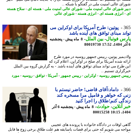
ای عالی امنیت ملی در گفتگو با شبکه ...
ر شورای عالی امنیت ملی
-
شورای عالی امنیت ملی
-
هسته ای
-
سلاح هسته
انرژی هسته ای
-
انرژی هسته
-
شورای عالی
3
پوتین: طرح آمریکا برای اوکراین می
ند مبنای توافق های آینده باشد
س فوتبال
-
بین الملل
-
8 ماه پیش - پنجشنبه
80019730
دیمیر پوتین، رییس جمهور روسیه در مورد طرح
ئه شده آمریکا برای صلح در اوکراین، اعلام کرد که
 طرح می تواند مبنای توافق های آینده باشد. - به گزارش گروه بین الملل
گزاری تسنیم ...
س جمهور روسیه
-
اوکراین
-
رییس جمهور
-
آمریکا
-
توافق
-
روسیه
-
مورد
3
داماد:آقای قاضی! حاضر نیستم با
 که خواهر و فامیل مرا مسخره کند
گی کنم؛طلاق را اجرا کنید
 آنلاین
-
حوادث
-
8 ماه پیش - پنجشنبه 6 آذر
80015258
1404
ی اوقات در دادگاه خانواده با پرونده های عجیبی
جه می شویم که حتی برای قضات باسابقه هم علت طلاق برخی زوج ها قابل