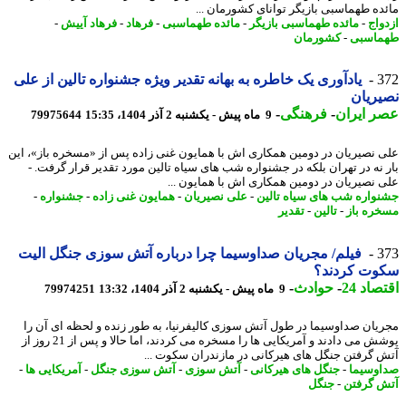
ده طهماسبی بازیگر توانای کشورمان ...
واج
-
مائده طهماسبی بازیگر
-
مائده طهماسبی
-
فرهاد
-
فرهاد آییش
-
اسبی
-
کشورمان
3
یادآوری یک خاطره به بهانه تقدیر ویژه جشنواره تالین از علی
ریان
 ایران
-
فرهنگی
-
9 ماه پیش - یکشنبه 2 آذر 1404، 15:35
79975644
 نصیریان در دومین همکاری اش با همایون غنی زاده پس از «مسخره باز»، این
 نه در تهران بلکه در جشنواره شب های سیاه تالین مورد تقدیر قرار گرفت. -
 نصیریان در دومین همکاری اش با همایون ...
واره شب های سیاه تالین
-
علی نصیریان
-
همایون غنی زاده
-
جشنواره
-
ره باز
-
تالین
-
تقدیر
3
فیلم/ مجریان صداوسیما چرا درباره آتش سوزی جنگل الیت
وت کردند؟
اد 24
-
حوادث
-
9 ماه پیش - یکشنبه 2 آذر 1404، 13:32
79974251
یان صداوسیما در طول آتش سوزی کالیفرنیا، به طور زنده و لحظه ای آن را
پوشش می دادند و آمریکایی ها را مسخره می کردند، اما حالا و پس از 21 روز از
 گرفتن جنگل های هیرکانی در مازندران سکوت ...
وسیما
-
جنگل های هیرکانی
-
آتش سوزی
-
آتش سوزی جنگل
-
آمریکایی ها
-
 گرفتن
-
جنگل