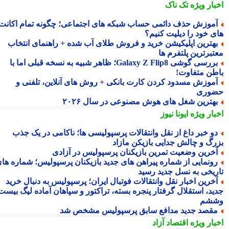
بار ویژه
تک ناک
موزش حذف دائمی حساب شبکه های اجتماعی؛ چگونه تمام اکانت
ی خود را دیلیت کنیم؟
هترین اپلیکیشن خرید و فروش طلای آب شده + راهنمای انتخاب
تبرترین پلتفرم ها
بررسی گوشی Galaxy Z Flip8؛ ظاهر شبیه به نسخه قبلی اما با
طن متفاوت!
موزش مسدود کردن کارت بانکی + روش های آنلاین، تلفنی و
وری
هترین شغل های هوش مصنوعی در سال ۲۰۲۶
بار ویژه
ایونا نیوز
و خبر داغ از نقل وانتقالات پرسپولیسی ها؛ ناکامی در یک جذب
رگ و چالش جدایی بازیکن مازاد
خرین وضعیت تمرین بازیکنان پرسپولیس در آزادی
ونمایی از شماره پیراهن های جدید بازیکنان پرسپولیس؛ شماره های
ریخی به نسل جدید رسید
خرین اخبار نقل وانتقالات فوتبال ایران؛ پرسپولیس به دنبال خرید
ید، استقلال گرفتار پنجره بسته، تراکتور و سپاهان آماده لیگ بیست
شم
قصد جدید مدافع سابق پرسپولیس مشخص شد
بار ویژه
اقتصاد آزاد