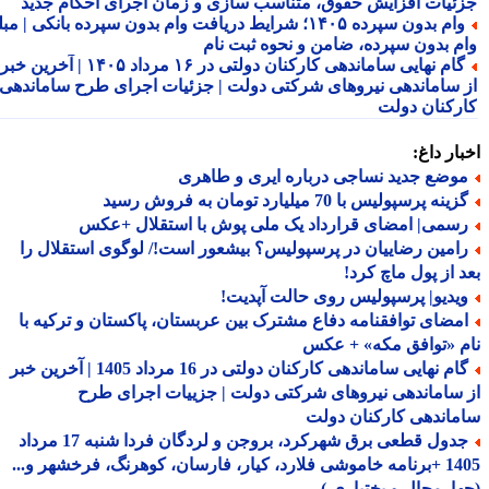
ئیات افزایش حقوق، متناسب سازی و زمان اجرای احکام جدید
وام بدون سپرده ۱۴۰۵؛ شرایط دریافت وام بدون سپرده بانکی | مبلغ
م بدون سپرده، ضامن و نحوه ثبت نام
گام نهایی ساماندهی کارکنان دولتی در ۱۶ مرداد ۱۴۰۵ | آخرین خبر
 ساماندهی نیروهای شرکتی دولت | جزئیات اجرای طرح ساماندهی
رکنان دولت
ار داغ:
وضع جدید نساجی درباره ایری و طاهری
ینه پرسپولیس با 70 میلیارد تومان به فروش رسید
سمی| امضای قرارداد یک ملی پوش با استقلال +عکس
امین رضاییان در پرسپولیس؟ بیشعور است!/ لوگوی استقلال را
 از پول ماچ کرد!
یدیو| پرسپولیس روی حالت آپدیت!
مضای توافقنامه دفاع مشترک بین عربستان، پاکستان و ترکیه با
 «توافق مکه» + عکس
گام نهایی ساماندهی کارکنان دولتی در 16 مرداد 1405 | آخرین خبر
ساماندهی نیروهای شرکتی دولت | جزییات اجرای طرح
اندهی کارکنان دولت
جدول قطعی برق شهرکرد، بروجن و لردگان فردا شنبه 17 مرداد
1405 +برنامه خاموشی فلارد، کیار، فارسان، کوهرنگ، فرخشهر و...
ارمحال و بختیاری )