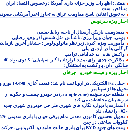
متی: اظهارات وزیر خزانه داری آمریکا درخصوص اقتصاد ایران
ناقض است
ه تعویق افتادن پاسخ مقاومت عراق به تجاوز اخیر آمریکایی سعودی
بار ویژه
سرنویس
صدومیت بازیکن آرسنال از ناحیه رباط صلیبی
ومی، جوان و پرانرژی/ ناشناس مثل شمس آذرِ وحید رضایی
أموریت ویژه اکبری زیر نظر مانولوپولوس: خشایار آخرین بازمانده
گانی ها در اردوی ملی
اکنش بقایی به خیالبافی ترامپ
مذاکرات جدی برای تمدید قرارداد با گلر اسپانیایی/ کادوی تولد 40
لگی آدان: بازگشت به استقلال!
بار ویژه
و قیمت خودرو | چرخان
جیلی E2 الکتریکی در اروپا ثبت نام شد؛ قیمت آغازی 19,490 یورو و
ویل ها از سپتامبر
منطقه خرد شونده (crumple zone) در خودرو چیست و چگونه از
نشینان محافظت می کند
سمارت با دیواره نگاره های شهری طراحی خودروی شهری جدید
تحویل نخستین کامیون معدنی تمام برقی جهان با باتری سدیمی 676
لووات ساعتی در چین
پتنت های جدید BYD برای باتری حالت جامد دو الکترولیتی؛ حرکت