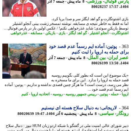
س فوتبال
-
ورزشی
-
8 ماه پیش - جمعه 7 آذر
80028237
1404
ی اشتوتگارت و گو اهد ایگلز سر و صدا برپا کرد،
 نه فقط به خاطر نتیجه ی مسابقه. نوشته تمسخر زشت بینی آنجلو اشتیلر
ط بازیکن سوئدی؛ شاید عذرخواهی نکنم! / عکس اولین بار در پارس فوتبال ...
وتگارت
-
آنجلو اشتیلر
-
گو اهد ایگلز
-
بازی
-
بازیکن
-
مسابقه
-
عذرخواهی
3
پوتین: آماده ایم رسماً عدم قصد خود
ی حمله به اروپا را ثبت کنیم
 ایران
-
بین الملل
-
8 ماه پیش - جمعه 7 آذر
80026199
1404
 موضوع این است که بطور کلی بگوییم روسیه
 حمله به اروپا را ندارد . این برای ما مسخره به
 می رسد، درست است؟ ما هرگز چنین قصدی نداشته و نداریم. - پوتین: آماده
 رسماً عدم قصد خود ...
ا
-
حمله
-
پوتین
-
رییس جمهور روسیه
-
روسیه
-
اتحادیه اروپا
-
کنیم
3
لاریجانی: به دنبال سلاح هسته ای نیستیم
گار
-
سیاسی
-
8 ماه پیش - پنجشنبه 6 آذر 1404، 19:47
80020639
دبیر شورای عالی امنیت ملی در گفتگو با شبکه اردو زبان HUM نیوز : دنبال سلاح
ه ای نیستیم اما استفاده از انرژی هسته ای را با جدیت دنبال می کنیم. - دبیر