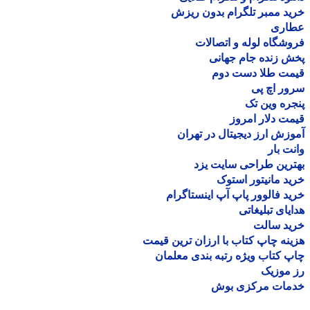
د ممبر تلگرام بدون ریزش
اری
شگاه لوله و اتصالات
 زنده جام جهانی
مت طلا دست دوم
ر اچ پی
ره وین تک
ت دلار امروز
زش ارز دیجیتال در تهران
ت بار
رین طراحی سایت یزد
د مانیتور استوک
د فالوور پاپ آپ اینستاگرام
یای تبلیغاتی
ید سالت
نه چاپ کتاب با ارزان ترین قیمت
 کتاب ویژه رتبه بندی معلمان
موزیک
مات مرکزی بوش