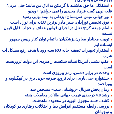
ستقلالی ها حق نداشتند با گرمکن به اتاق من بیایند؛ حتی مربی/
ه نویی گفت فرهاد مجیدی را نمی خواهم! +ویدیو
ور جهانی تنیس صربستان؛ یزدانی به نیمه نهایی رسید
وق تخصص نوزادان: شیر مادر برترین تغذیه برای نوزاد است
مام جمعه کرج: تعلل در اجرای قوانین عفاف و حجاب قابل قبول
ست
وییت معنادار معاون پزشکیان: با تمام توان کنار رییس جمهور
تاده ایم
استقرار تجهیزات تصفیه خانه RO سیه رود با هدف رفع مشکل آب
ب
قب نشینی آمریکا نشانه شکست راهبردی این دولت تروریست
ت
حدت در برابر دشمن، رمز پیروزی است
شنواره «هی یاری» برای ترویج صرفه جویی برق در کهگیلویه و
راحمد
مان پخش سریال «روشنایی شب» مشخص شد
 درصدی قیمت جهانی طلا در معاملات هفته
شف جسد مجهول الهویه در محدوده ماهدشت
ررسی رابطه مستقیم افزایش دما و اختلالات رفتاری در کودکان
وجوانان