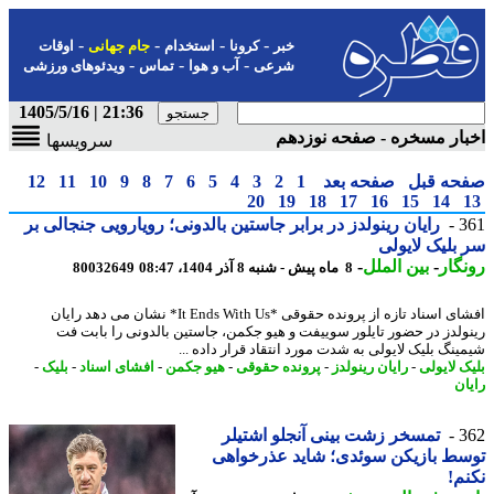
-
-
-
-
خبر
کرونا
استخدام
جام جهانی
اوقات
-
-
-
شرعی
آب و هوا
تماس
ویدئوهای ورزشی
21:36 | 1405/5/16
ار مسخره - صفحه نوزدهم
سرویسها
حه قبل
صفحه بعد
1
2
3
4
5
6
7
8
9
10
11
12
20
19
18
17
16
15
14
3
رایان رینولدز در برابر جاستین بالدونی؛ رویارویی جنجالی بر
بلیک لایولی
گار
-
بین الملل
-
8 ماه پیش - شنبه 8 آذر 1404، 08:47
80032649
افشای اسناد تازه از پرونده حقوقی *It Ends With Us* نشان می دهد رایان
ولدز در حضور تایلور سوییفت و هیو جکمن، جاستین بالدونی را بابت فت
ینگ بلیک لایولی به شدت مورد انتقاد قرار داده ...
ک لایولی
-
رایان رینولدز
-
پرونده حقوقی
-
هیو جکمن
-
افشای اسناد
-
بلیک
-
ان
3
تمسخر زشت بینی آنجلو اشتیلر
ط بازیکن سوئدی؛ شاید عذرخواهی
م!