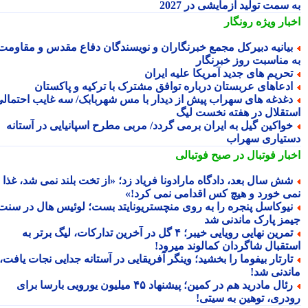
سمت تولید آزمایشی در 2027
بار ویژه
رونگار
یانیه دبیرکل مجمع خبرنگاران و نویسندگان دفاع مقدس و مقاومت
 مناسبت روز خبرنگار
حریم های جدید آمریکا علیه ایران
دعاهای عربستان درباره توافق مشترک با ترکیه و پاکستان
غدغه های سهراب پیش از دیدار با مس شهربابک/ سه غایب احتمالی
تقلال در هفته نخست لیگ
واکین گیل به ایران برمی گردد/ مربی مطرح اسپانیایی در آستانه
تیاری سهراب
بار فوتبال در صبح فوتبالی
ش سال بعد، دادگاه مارادونا فریاد زد؛ «از تخت بلند نمی شد، غذا
ی خورد و هیچ کس اقدامی نمی کرد!»
یوکاسل پنجره را به روی منچستریونایتد بست؛ لوئیس هال در سنت
مز پارک ماندنی شد
تمرین نهایی رویایی خیبر؛ ۴ گل در آخرین تدارکات، لیگ برتر به
تقبال شاگردان کمالوند میرود!
ارتار بیفوما را بخشید؛ وینگر آفریقایی در آستانه جدایی نجات یافت،
ندنی شد!
رئال مادرید هم در کمین؛ پیشنهاد ۴۵ میلیون یورویی بارسا برای
دری، توهین به سیتی!