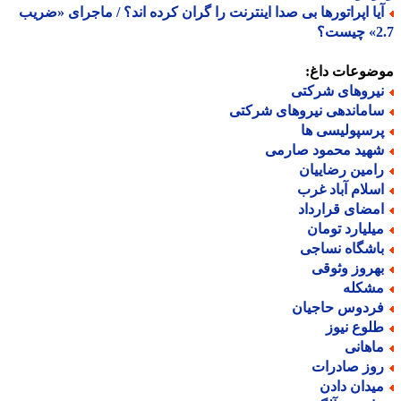
یا اپراتورها بی صدا اینترنت را گران کرده اند؟ / ماجرای «ضریب
ت؟
ضوعات داغ:
یروهای شرکتی
اماندهی نیروهای شرکتی
رسپولیسی ها
هید محمود صارمی
امین رضاییان
سلام آباد غرب
مضای قرارداد
یلیارد تومان
اشگاه نساجی
هروز وثوقی
شکله
ردوس حاجیان
لوع نیوز
اهانی
وز صادرات
یدان دادن