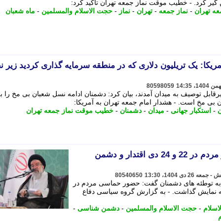
ن گیر کرد. - خطیب موقت نماز جمعه تهران تاکید کرد:
عه تهران
-
نماز جمعه
-
تهران
-
نماز
-
حجت الاسلام والمسلمین
-
ماه شعبان
ریکا: یک تریلیون دلاری که در منطقه سرمایه گذاری کردید زیر ن
80598059
یرقابل توصیف به میدان آمدند، بیان کرد: دشمنان ادامه نسل شعبان بی مخ را ب
ن بی مخ است. - هشدار امام جمعه تهران به آمریکا:
-
استکبار جهانی
-
میدان
-
دشمنان
-
خطیب موقت نماز جمعه تهران
حجت الاسلام خاتمی: حضور مردم در 22 و 24 دی اقتدار و دشمن
80540650
 به توطئه های دشمنان گفت: حضور حماسی مردم در
را به نمایش گذاشت. - به گزارش گروه سیاسی دفاع
اسلام
-
حجت الاسلام والمسلمین
-
دشمن شناسی
-