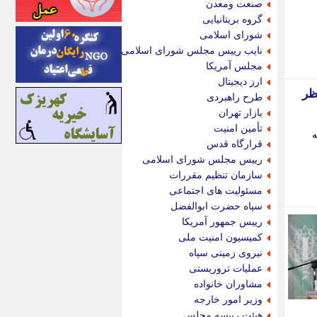
صنعت ومعدن
اینتیتر
گروه بریتانیایی
ایونا نیوز
شورای اسلامی
بازتاب آنلاین
نایب رییس مجلس شورای اسلامی
باشگاه خبرنگاران
مجلس آمریکا
باغستان نیوز
ارز دیجیتال
بامبوک
ظر
طرح راهبردی
ببین و بخون
بازار تهران
بدینسان
تأمین امنیت
ه
بنکر
قرارگاه قدس
بیت ران
رییس مجلس شورای اسلامی
پارس فوتبال
سازمان تنظیم مقررات
پارسینه
مسئولیت های اجتماعی
پارسینه پلاس
سپاه حضرت ابوالفضل
پاز آنلاین
رییس جمهور آمریکا
پاس گل
کمیسیون امنیت ملی
پانا
نیروی زمینی سپاه
پرتو نیوز
عملیات تروریستی
پرسون
مشاوران خانواده
پنجره نیوز
وزیر امور خارجه
پویامگ
هیئت رییسه مجلس