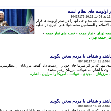
 اولویت های نظام است
80417175
ت می شناسد و حل آنها را در صدر اولویت ها قرار
الاسلام و المسلمین محمدجواد علی اکبری در خطبه
عه تهران
-
نماز جمعه
-
خطبه های نماز جمعه
-
ماز جمعه تهران
باشند و شفاف با مردم سخن بگویند
80416117
ی مهر که بر اثر سرما جان خود را از دست داد، گفت: مرزبانان از مظلومترین
 وی با اشاره به شهادت مرزبان رحیم مجیدی ...
-
مرزبانان
-
مجیدی
-
شهادت
-
آمریکا و اسراییل
-
اشاره
باشند و شفاف با مردم سخن بگویند
80416080
ی مهر که بر اثر سرما جان خود را از دست داد، وی با اشاره به شهادت مرزبا