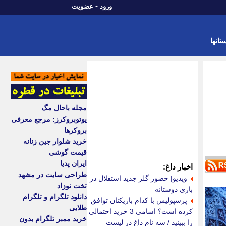
-
ورود
عضویت
تانها
مجله باحال مگ
یوتوبروکرز: مرجع معرفی
بروکرها
خرید شلوار جین زنانه
قیمت گوشی
ایران پدیا
اخبار داغ:
طراحی سایت در مشهد
ویدیو| حضور گلر جدید استقلال در
تخت نوزاد
بازی دوستانه
دانلود تلگرام و تلگرام
پرسپولیس با کدام بازیکنان توافق
طلایی
کرده است؟ اسامی 3 خرید احتمالی
خرید ممبر تلگرام بدون
را ببینید / سه نام داغ در لیست