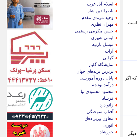
اکونیوز
اسلام آباد غرب
الف
ناصرالدین شاه
انتشار آنلاین
وحید مرندی مقدم
اندیشه قرن
 است
مهران نظری
اندیشه معاصر
حسن مکرمی رستمی
اندیشه ها
ایمنی شهری
انرژی پرس
میشل بارنیه
ای استخدام
آرات
ایتنا
گرایی
ایراف
نمایشگاه گلیم
ایران آرت
برترین برندهای جهان
ایران آنلاین
ه اگر
پایان دوره آموزشی
ایران زندگی
درآمد بودجه
ایران فوری
محمود محمودی نیا
ایرانی روز
فرشاد
ایرانیتال
زانو درد
ایرنا
آفتاب سوختگی
ایسکانیوز
معاون وزیر دفاع
ایسنا
انوری
ایکنا
خورشاد
، میخی دیگر
ایلنا