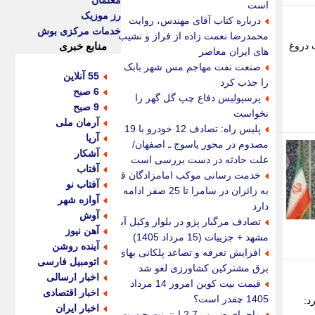
معلمان
است
رز موزیک
درباره کتاب آقای مهندس، روایت
خدمات مرکزی بوش
محمدرضا نعمت زاده از فراز و نشیب
 دروغ
منابع خبری
های ایران معاصر
صنعت نفت مهاجم مس شهر بابک
55 آنلاین
را جذب کرد
6 صبح
پرسپولیس دفاع چپ گل گهر را
9 صبح
نخواست
آرمان ملی
پلیس راه: تصادف 12 خودرو با 19
آریا
مصدوم در محور یاسوج ـ اصفهان/
آشکار
علت حادثه در دست بررسی است
آفتاب
خدمت رسانی موکب امامزادگان قم
آفتاب نو
به زائران در سامرا تا 25 صفر ادامه
آوازه شهر
دارد
آوش
تصادف مرگبار پژو در بلوار وکیل آباد
آهن نیوز
مشهد + جزییات (15 مرداد 1405)
آینده روشن
افزایش تعرفه و تصاعد پلکانی بهای
اتومبیل فارسی
برق مشترکین کشاورزی لغو شد
اخبار ارسالی
قیمت بیت کوین امروز 14 مرداد
اخبار اقتصادی
1405 چقدر است؟
کرد:
اخبار ایران
ماجرای ضریب 2.7 اینترنت چیست؟