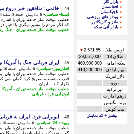
بازار کار
افغانستان
خاتمی: منافقین خبر دروغ می
44 -
تاجیکستان
-
-
ایسنا
سیاسی
5 ماه پیش - جمعه 8 اسفند 1404، 13:55
ویدئو های ورزشی
خطیب موقت نماز جمعه تهران با اشاره 
طنز و کاریکاتور
که فکر مردم را مسیر دیگری با اخبار درو
بازار آتی سکه
خطیب موقت نماز جمعه تهران
-
جنگ رس
اونس طلا
2,671.55
▼
طلای 18
39,051,000
ایران قربانی جنگ با آمریکا 
45 -
سکه امامی
460,900,000
-
-
افکارنیوز
سیاسی
6 ماه پیش - جمعه 10 بهمن 1404، 15:02
بهار ازادی
410,200,000
دلار امریکا
قدرت نشست، تصریح کرد: گمان نمی کنم و
یورو
تکرار کند. - ایران ...
خطیب موقت نماز جمعه تهران
-
آمریکا
-
لیر ترکیه
ابوترابی فرد
-
قربانی
درهم امارات
پوند انگلیس
بیت کویین
بیشتر + کد نمایش
ابوترابی فرد: ایران نه قربان
46 -
-
-
رویداد 24
سیاسی
6 ماه پیش - جمعه 10 بهمن 1404، 14:52
گمان نمی کنم و اطمینان دارم آمریکا حما