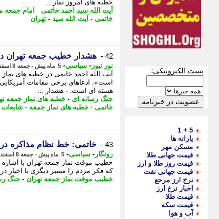
خطبه های امروز نماز ...
آیت الله سید احمد خاتمی
-
امام جمعه م
خاتمی
-
آیت الله سید
-
تهران
هشدار خطیب جمعه تهران در
42 -
-
-
نور نیوز
سیاسی
5 ماه پیش - جمعه 8 اسفند 1404، 14:40
پست الکترونیکی:
آیت الله احمد خاتمی در خطبه های نماز 
است»، ادعاهای برخی مقامات آمریکایی 
هسته ای است. - هشدار ...
جنگ رسانه ای
-
خطبه های نماز جمعه ته
خاتمی
-
خطبه های نماز جمعه
-
شایعات 
5 + 1
یارانه ها
خاتمی: خط نظام مذاکره در 
43 -
مسکن مهر
-
-
رونگار
سیاسی
قیمت جهانی طلا
5 ماه پیش - جمعه 8 اسفند 1404، 14:22
خطیب موقت نماز جمعه تهران با اشاره 
قیمت روز طلا و ارز
که فکر مردم را مسیر دیگری با اخبار درو
قیمت جهانی نفت
خطیب موقت نماز جمعه تهران
-
جنگ رس
نرخ ارز مرجع
اخبار نرخ ارز
قیمت طلا
قیمت سکه
آب و هوا