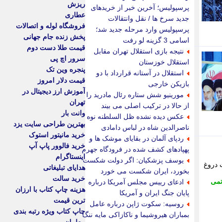
ریزش
پرسپولیس؛ آخرین خبر از خریدهای
عطاری
جدید سرخ ها / نقل وانتقالات
فروشگاه لوله و اتصالات
پرسپولیس وارد مرحله جدید شد؛
پخش زنده جام جهانی
اسامی 3 گزینه لو رفت
قیمت طلا دست دوم
نتیجه بازی استقلال تهران مقابل
سرور اچ پی
استقلال خوزستان
پنجره وین تک
استقلال در آستانه قرارداد با دو
قیمت دلار امروز
بازیکن خارجی
آموزش ارز دیجیتال در
مورینیو شش ستاره رئال مادرید را
تهران
از حالا در ترکیب اصلی می بیند
وانت بار
عکس دیده نشده ظل السلطنه نوه
بهترین طراحی سایت یزد
ناصرالدین شاه در لباس دامادی
خرید مانیتور استوک
ردپای آلمان در بقایای موشک ها و
خرید فالوور پاپ آپ
پهپادهای کشف شده در فرودگاه جهرم
اینستاگرام
یوسف پزشکیان: اگر دولت شکست
 دروغ
هدایای تبلیغاتی
بخورد، ایران شکست می خورد
خرید سالت
تمی
ادعای رییس مجلس آمریکا درباره
هزینه چاپ کتاب با ارزان
پایان جنگ ایران و آمریکا
ترین قیمت
روسیه: سکوت ژاپن درباره عامل
چاپ کتاب ویژه رتبه بندی
بمباران هیروشیما و ناکازاکی مایه ننگ