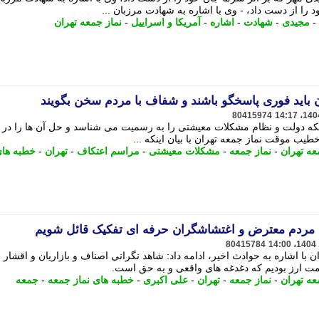
را از دست داد، - وی با اشاره به شهادت مرزبان ...
-
مجیدی
-
شهادت
-
اشاره
-
آمریکا و اسراییل
-
نماز جمعه تهران
باید فوری پاسخگو باشند و شفاف با مردم سخن بگویند
80415974
نکه دولت و نظام مشکلات معیشتی را به رسمیت می شناسد و حل آن ها را در
طیب موقت نماز جمعه تهران با بیان اینکه ...
عه تهران
-
نماز جمعه
-
مشکلات معیشتی
-
مراسم اعتکاف
-
تهران
-
خطبه های
 مردم معترض و اغتشاشگران حرفه ای تفکیک قائل شویم
80415784
ا اشاره به حوادث اخیر، ادامه داد: شاهد نگرانی اصناف و بازاریان و اقشار 
مت ارز بودیم که دغدغه های واقعی و به حق است.
عه تهران
-
نماز جمعه
-
تهران
-
علی اکبری
-
خطبه های نماز جمعه
-
جمعه