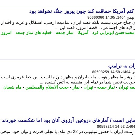
کنم آمریکا حماقت کند چون پیروز جنگ نخواهد بود
80660360
 جناح حزبی نیست بلکه قصه ایران، تمامیت ارضی، استقلال و عزت و اقتدار
 لایه های اجتماعی، - قصه امروز، قصه این ...
محمدحسن ابوترابی فرد
-
آمریکا
-
نماز جمعه
-
خطبه های نماز جمعه
-
امروز
ن به ترامپ
80598259
: رهبر ما مظهر هویت ملت ایران و مظهر دین ما است. این خط قرمزی است ک
جودیت نحس شما در تمام این منطقه به آتش کشیده ...
عه تهران
-
نماز جمعه
-
تهران
-
نماز
-
حجت الاسلام والمسلمین
-
ماه شعبان
یی است / آمارهای دروغین آرزوی آنان بود اما شکست خوردند
80598214
خطیب موقت نماز جمعه تهران تاکید کرد: ملت ایران با حضور میلیونی در 22 دی ماه، با تجلی قدرت و توان خود