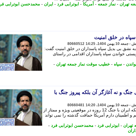
عه تهران
-
نماز جمعه
-
آمریکا
-
ابوترابی فرد
-
ایران
-
محمدحسن ابوترابی فر
سپاه در خلق امنیت
80660512
ه نشق بی بدیل سپاه پاسداران در خلق امنیت گفت:
ریستی خواندن سپاه پاسداران اقدامی در راستای
اندن
-
سپاه
-
خطیب موقت نماز جمعه تهران
-
ی جنگ و نه آغازگر آن بلکه پیروز جنگ با
80660481
خطیب موقت نماز جمعه تهران با بیان اینکه ایران با جنگ 12 روزه در موقعیتی ویژه و ممتاز از
 اطمینان دارم آمریکا حماقت گذشته را نمی تواند
تهران
-
ابوترابی فرد
-
محمدحسن ابوترابی فرد
-
اران