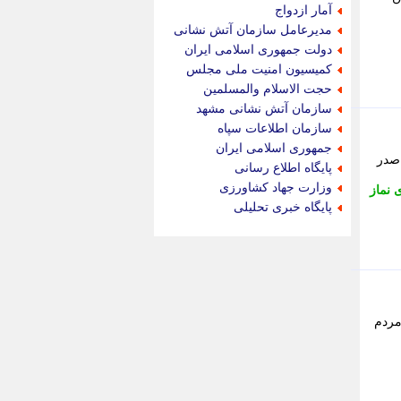
جام جم
آمار ازدواج
جدید پرس
مدیرعامل سازمان آتش نشانی
جماران
دولت جمهوری اسلامی ایران
جوان ایرانی
کمیسیون امنیت ملی مجلس
جهان مانا
حجت الاسلام والمسلمین
جهان نگر
سازمان آتش نشانی مشهد
جهان نیوز
سازمان اطلاعات سپاه
چطور
جمهوری اسلامی ایران
 صدر
چمپیونات
پایگاه اطلاع رسانی
چمدون
وزارت جهاد کشاورزی
 نماز
چه خبر
پایگاه خبری تحلیلی
حادثه 24
حرف تو
حوادث پلاس
حوزه نیوز
خبر آنلاین
خبر جنوب
مردم
خبر سیاسی
خبر گردون
خبر ورزشی
خبرجو