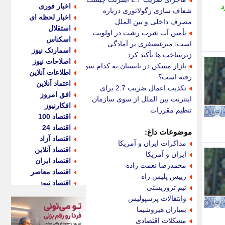
اخبار فوری
د
شفاف سازی رگولاتوری درباره
اخبار لحظه ای
مصرف داخلی و بین الملل
استقلال
تأمین آب شرب رشت در اولویت
اسکناس
است؛ میرغضنفری بر آمادگی
اسمارتک نیوز
زیرساخت ها تأکید کرد
اصلاحات نیوز
بازار مسکن در تابستان به کدام سو
اطلاعات آنلاین
رفته است؟
اعتماد آنلاین
تکذیب اعمال ضریب 2.7 برای
افق امروز
اینترنت بین الملل از سوی سازمان
افکارنیوز
تنظیم مقررات
اقتصاد 100
اقتصاد 24
موضوعات داغ:
اقتصاد آزاد
مذاکرات ایران و آمریکا
اقتصاد آنلاین
ایران و آمریکا
اقتصاد ایران
محمدرضا نعمت زاده
اقتصاد معاصر
رییس پلیس راه
اقتصاد نیوز
تیم تروریستی
اکو ایران
وانتقالات پرسپولیس
اکوفارس
بمباران هیروشیما
اکونگار
مشکلات اقتصادی