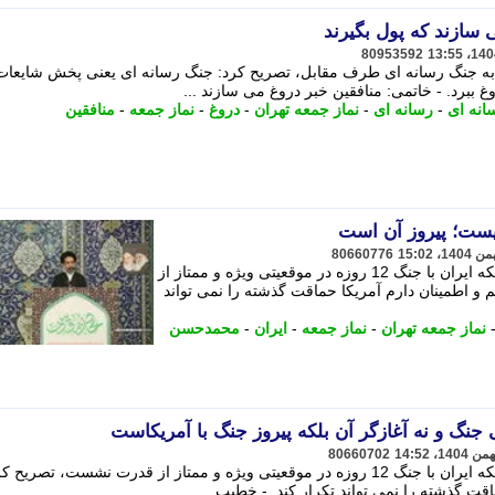
 سازند که پول بگیرند
80953592
به جنگ رسانه ای طرف مقابل، تصریح کرد: جنگ رسانه ای یعنی پخش شایعات
غ ببرد. - خاتمی: منافقین خبر دروغ می سازند ...
انه ای
-
رسانه ای
-
نماز جمعه تهران
-
دروغ
-
نماز جمعه
-
منافقین
نیست؛ پیروز آن است
80660776
خطیب موقت نماز جمعه تهران با بیان اینکه ایران با جنگ 12 روزه در موقعیتی ویژه و ممتاز از
 اطمینان دارم آمریکا حماقت گذشته را نمی تواند
نماز جمعه تهران
-
نماز جمعه
-
ایران
-
محمدحسن
ی جنگ و نه آغازگر آن بلکه پیروز جنگ با آمریکاست
80660702
خطیب موقت نماز جمعه تهران با بیان اینکه ایران با جنگ 12 روزه در موقعیتی ویژه و ممتاز از قدرت نشست، تصریح 
قت گذشته را نمی تواند تکرار کند. - خطیب ...