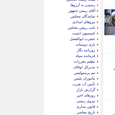
پویه آنلاین
رسیدن به آرزوها
پیام نفت
آقای رییس جمهور
تابناک
نمایندگان مجلس
تازه نیوز
نیروهای امدادی
تبیان
نایب رییس مجلس
تجارت نیوز
کمیسیون امنیت
تحریریه
حضرت ابوالفضل
ترابر نیوز
بازی دوستانه
ترفندباز
روزنامه نگار
تریبون اقتصاد
فرمانده سپاه
تسنیم نیوز
تنظیم مقررات
تک ناک
مدیرکل اوقاف
تکراتو
تیم پرسپولیس
توریسم آنلاین
مأموران پلیس
تولید نیوز
تأمین آب شرب
تیتر فوری
گزارش بازار
تیکنا
روزهای اخیر
جاب ویژن
نیروی زمینی
جار نیوز
قانون مداری
جالبتر
تاریخ معاصر
ن