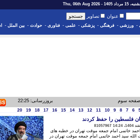
رداد 1405 - Thu, 06th Aug 2026
عنوان
تصاویر
-
-
-
-
-
-
-
-
ورزشی
فرهنگی
پزشکی
علمی
فناوری
حوادث
بین الملل
اس
 صفحه سوم
بروزرسانی: 22:25
20
19
18
17
16
15
14
13
12
11
10
9
8
7
6
رمان فلسطین را حفظ کردند
81057967
 احمد خاتمی امام جمعه موقت تهران در خطبه های
ت الله سید احمد خاتمی امام جمعه موقت تهران در