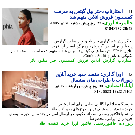
استارتاپ دختر بیل گیتس به سرقت
سیون فروش آنلاین متهم شد
بتر
-
فناوری
-
27 روز پیش - شنبه 20 تیر 1405،
81848737
20
گزارش خبرگزاری خبرآنلاین و براساس گزارش
یاتو، بر اساس گزارش بلومبرگ، استارتاپ خرید
آنلاین Phia که توسط فیبی گیتس تأسیس شده، متهم شده است با استفاده از
ه نام Cookie Stuffing، - ...
ارتاپ
-
گزارش
-
آنلاین
-
فروش
-
کمیسیون
-
خبر
-
میلیون دلار
اورا گالری؛ مقصد جدید خرید آنلاین
رآلات با طراحی های مینیمال
ا
-
اقتصادی
-
30 روز پیش - چهارشنبه 17 تیر
81826623
1405
شگاه طلا اورا گالری، جایی برای افراد خاص؛
د جدیدترین و شیک ترین طرح های زیورآلات طلا
نه. با فاکتور رسمی، ضمانت کیفیت و ارسال امن. در چند سال اخیر سلیقه ی
داران ایرانی، مخصوصاً ...
رآلات
-
فاکتور رسمی
-
فاکتور
-
اورا
-
خرید
-
کیفیت
-
طلا