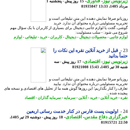
نویس نیوز
-
فناوری
-
15 روز پیش - پنجشنبه 1
1، 13:33
81935847
یاتو صرفا نمایش دهنده این متن تبلیغاتی است و
یریه مسئولیتی درباره محتوای آن ندارد. خرید
ی، گجت یا لوازم جانبی دیجیتال برای بسیاری از کاربران با یک سؤال مهم
ع می شود: - سلب مسئولیت:
زم جانبی
-
محصولات دیجیتال
-
دیجیتال
-
کاربران
-
خرید
-
تبلیغاتی
-
لوازم
قبل از خرید آنلاین نقره این نکات را
اً بدانید
نویس نیوز
-
اقتصادی
-
17 روز پیش - سه
140، 15:43
81921008
یاتو صرفا نمایش دهنده این متن تبلیغاتی است و
یریه مسئولیتی درباره محتوای آن ندارد. بیایید
رف را کنار بگذاریم؛ این روزها گوش همه ما از تحلیل های اقتصادی و نسخه های
ده شده ...
ه
-
خرید آنلاین
-
خرید
-
آنلاین
-
سرمایه
-
سرمایه گذاران
-
اقتصاد
اولویت پست فارس در کنار خدمت رسانی اربعین
رگزاری دفاع مقدس
-
اقتصادی
-
18 روز پیش - دوشنبه 29 تیر 1405،
81915721
22