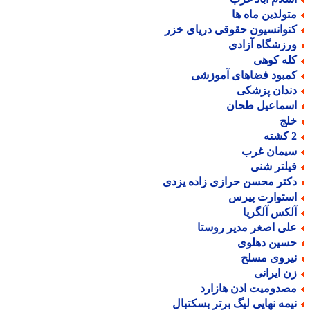
تولدین ماه ها
نوانسیون حقوقی دریای خزر
رزشگاه آزادی
له کوهی
مبود فضاهای آموزشی
ندان پزشکی
سماعیل طحان
لج
ته
یمان غرب
یلتر شنی
کتر محسن حرازی زاده یزدی
ستوارت پیرس
لکس آلگریا
لی اصغر مدیر روستا
سین دهلوی
یروی مسلح
ن ایرانی
صدومیت ادن هازارد
یمه نهایی لیگ برتر بسکتبال