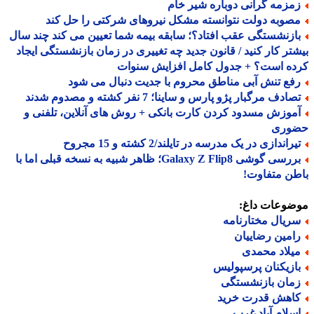
مزمه گرانی دوباره شیر خام
صوبه دولت نتوانسته مشکل نیروهای شرکتی را حل کند
ازنشستگی عقب افتاد؟؛ سابقه بیمه شما تعیین می کند چند سال
تر کار کنید / قانون جدید چه تغییری در زمان بازنشستگی ایجاد
ده است؟ + جدول کامل افزایش سنوات
فع تنش آبی مناطق محروم با جدیت دنبال می شود
ادف مرگبار پژو پارس و ساینا؛ 7 نفر کشته و مصدوم شدند
موزش مسدود کردن کارت بانکی + روش های آنلاین، تلفنی و
وری
راندازی در یک مدرسه در تایلند/2 کشته و 15 مجروح
بررسی گوشی Galaxy Z Flip8؛ ظاهر شبیه به نسخه قبلی اما با
ن متفاوت!
ضوعات داغ:
ریال مختارنامه
امین رضاییان
یلاد محمدی
ازیکنان پرسپولیس
مان بازنشستگی
اهش قدرت خرید
سلام آباد غرب