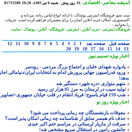
یشه معاصر
-
اقتصادی
-
41 روز پیش - شنبه 6 تیر 1405، 20:28
81755589
شو، فروشگاه اینترنتی پوشاک، با ارائه انواع لباس زنانه، مردانه و
سوری، امکان خرید آنلاین آسان را برای مشتریان فراهم کرده است. جزییات
خوانید. -
شگاه اینترنتی
-
خرید آنلاین
-
اینترنتی
-
فروشگاه
-
آنلاین
-
پوشاک
-
سایت
حه قبل
صفحه بعد
1
2
3
4
5
6
7
8
9
10
11
12
20
19
18
17
16
15
14
بار ویژه
تسنیم نیوز
ادواره شهدای خلبان و اجتماع بزرگ مردمی - رودسر
رود فدراسیون جهانی پرورش اندام به انتخابات ایران/دنیامالی اجازه
هد!
تهم متواری «دره شهر» دستگیر شد
ولید سیب در لرستان به مرز 85 هزار تن رسید
15 قیام یاسوج؛ فریاد انتقام در قلب خیابان جمهوری+تصاویر
بار ویژه
روز نو
عوقات بازنشستگان چه زمانی پرداخت می شود؟
ذف نام همسر سابق از شناسنامه چه زمانی امکان پذیر است؟
رقت از مازیار لرستانی در مراسم ختم اکبر عبدی
انشین رامین در استقلال سریع مشخص شد!