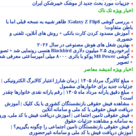
زییات مورد بحث جدید از موشک خیبرشکن ایران
بار ویژه
تک ناک
بررسی گوشی Galaxy Z Flip8؛ ظاهر شبیه به نسخه قبلی اما با
طن متفاوت!
موزش مسدود کردن کارت بانکی + روش های آنلاین، تلفنی و
وری
هترین شغل های هوش مصنوعی در سال ۲۰۲۶
رخودروی ۲.۵ میلیون دلاری Blackbird هنسی رونمایی شد + تصویر
گوشی M8 Power پوکو با باتری ۸۰۰۰ میلی آمپرساعتی معرفی شد
تصویر
بار ویژه
اندیشه معاصر
مبلغ کالابرگ مرداد ۱۴۰۵ | زمان شارژ اعتبار کالابرگ الکترونیکی |
ئیات جدید برای خانوارهای مشمول
مبلغ دقیق یارانه مرداد ماه ۱۴۰۵ | رقم یارانه نقدی خانوارها چقدر
ت؟
شاهده فیش حقوقی بازنشستگان کشوری با یک کلیک | آموزش
یافت فیش حقوقی با کد ملی و سامانه آنلاین
یش حقوقی تامین اجتماعی | آموزش دریافت فیش با کد ملی، ورود
 سامانه و مشاهده جزئیات حقوق
یش حقوقی بازنشستگان تامین اجتماعی را چگونه بگیریم؟ |
وزش دریافت فیش با کد ملی و سامانه غیرحضوری