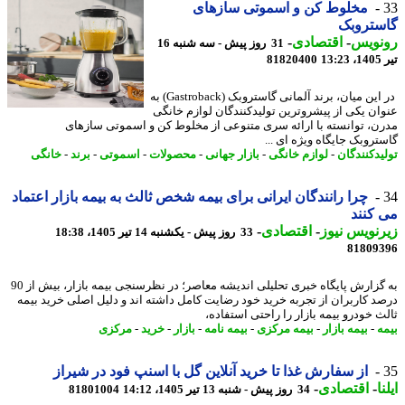
مخلوط کن و اسموتی سازهای
ستروبک
نویس
-
اقتصادی
-
31 روز پیش - سه شنبه 16
1
81820400
در این میان، برند آلمانی گاستروبک (Gastroback) به
ان یکی از پیشروترین تولیدکنندگان لوازم خانگی
ن، توانسته با ارائه سری متنوعی از مخلوط کن و اسموتی سازهای
تروبک جایگاه ویژه ای ...
یدکنندگان
-
لوازم خانگی
-
بازار جهانی
-
محصولات
-
اسموتی
-
برند
-
خانگی
چرا رانندگان ایرانی برای بیمه شخص ثالث به بیمه بازار اعتماد
کنند
نویس نیوز
-
اقتصادی
-
33 روز پیش - یکشنبه 14 تیر 1405، 18:38
81809
به گزارش پایگاه خبری تحلیلی اندیشه معاصر؛ در نظرسنجی بیمه بازار، بیش از 90
د کاربران از تجربه خرید خود رضایت کامل داشته اند و دلیل اصلی خرید بیمه
ث خودرو بیمه بازار را راحتی استفاده،
ه
-
بیمه بازار
-
بیمه مرکزی
-
بیمه نامه
-
بازار
-
خرید
-
مرکزی
از سفارش غذا تا خرید آنلاین گل با اسنپ فود در شیراز
ا
-
اقتصادی
-
34 روز پیش - شنبه 13 تیر 1405، 14:12
81801004