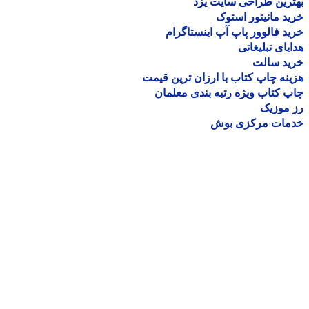
رین طراحی سایت یزد
د مانیتور استوک
د فالوور پاپ آپ اینستاگرام
یای تبلیغاتی
ید سالت
نه چاپ کتاب با ارزان ترین قیمت
 کتاب ویژه رتبه بندی معلمان
موزیک
مات مرکزی بوش