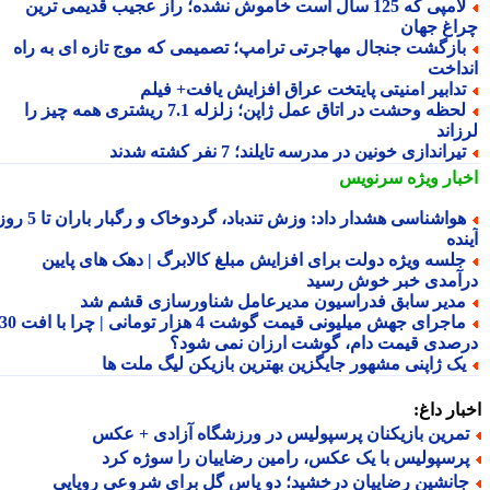
لامپی که 125 سال است خاموش نشده؛ راز عجیب قدیمی ترین
اغ جهان
ازگشت جنجال مهاجرتی ترامپ؛ تصمیمی که موج تازه ای به راه
داخت
دابیر امنیتی پایتخت عراق افزایش یافت+ فیلم
لحظه وحشت در اتاق عمل ژاپن؛ زلزله 7.1 ریشتری همه چیز را
اند
یراندازی خونین در مدرسه تایلند؛ 7 نفر کشته شدند
بار ویژه
سرنویس
هواشناسی هشدار داد: وزش تندباد، گردوخاک و رگبار باران تا 5 روز
ده
لسه ویژه دولت برای افزایش مبلغ کالابرگ | دهک های پایین
آمدی خبر خوش رسید
دیر سابق فدراسیون مدیرعامل شناورسازی قشم شد
ماجرای جهش میلیونی قیمت گوشت 4 هزار تومانی | چرا با افت 30
صدی قیمت دام، گوشت ارزان نمی شود؟
ک ژاپنی مشهور جایگزین بهترین بازیکن لیگ ملت ها
ار داغ:
مرین بازیکنان پرسپولیس در ورزشگاه آزادی + عکس
رسپولیس با یک عکس، رامین رضاییان را سوژه کرد
انشین رضاییان درخشید؛ دو پاس گل برای شروعی رویایی