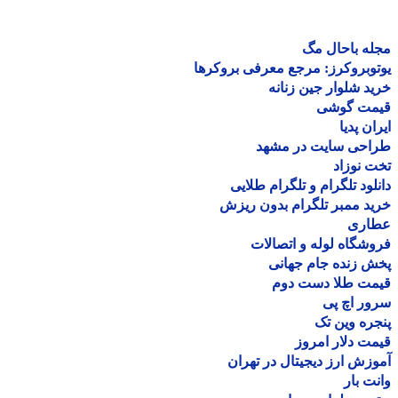
ه باحال مگ
وبروکرز: مرجع معرفی بروکرها
د شلوار جین زنانه
مت گوشی
ان پدیا
احی سایت در مشهد
 نوزاد
لود تلگرام و تلگرام طلایی
د ممبر تلگرام بدون ریزش
اری
شگاه لوله و اتصالات
 زنده جام جهانی
مت طلا دست دوم
ر اچ پی
ره وین تک
ت دلار امروز
زش ارز دیجیتال در تهران
ت بار