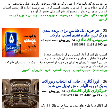
یع سریع گذرنامه های اربعین و کارت های سوخت اولویت اصلی ماست. - به
رش دفاع پرس از فارس، محمد راستی کردار سرپرست اداره کل پست استان
س امروز در دیدار با مسئولان شرکت ملی پخش فرآورده ...
ویت
-
کارت های سوخت
-
مرسولات
-
توزیع
-
خدمت رسانی
-
توزیع کارت
-
عین
هر خرید، یک شانس برای برنده شدن
گ ترین جایزه نقدی اسنپ مارکت
نویس
-
اقتصادی
-
24 روز پیش - سه شنبه 23
1
81866983
پ مارکت از آغاز کمپین بزرگ تابستانی خود با
جایزه 5 میلیارد تومان وجه نقد برای یک نفر خبر داد.
این کمپین، کاربران به ازای هر خرید از اسنپ مارکت، یک شانس برای شرکت
قرعه کشی نهایی ...
ده شدن
-
میلیارد تومان
-
جایزه
-
اسنپ
-
خرید
-
کاربران
-
کمپین
اورا گالری؛ جایی که انتخاب زیورآلات
یک تجربه الهام بخش تبدیل می شود
گزاری بازار
-
اقتصادی
-
24 روز پیش - سه
140، 09:57
81866211
 گالری با طرح های مد روز دنیا خرید طلا را از یک