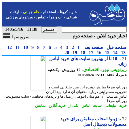
-
-
-
-
خبر
کرونا
استخدام
جام جهانی
اوقات
-
-
-
شرعی
آب و هوا
تماس
ویدئوهای ورزشی
11:38 | 1405/5/16
ار خرید آنلاین - صفحه دوم
سرویسها
حه قبل
صفحه بعد
1
2
3
4
5
6
7
8
9
10
11
12
20
19
18
17
16
15
14
10 تا از بهترین سایت های خرید لباس
نه
نویس نیوز
-
اقتصادی
-
12 روز پیش - یکشنبه
81958824
یاتو صرفا نمایش دهنده این متن تبلیغاتی است و
یریه مسئولیتی درباره محتوای آن ندارد. پیدا کردن
س مناسب، آن هم میان انبوهی از مدل ها و برندهای مختلف، - سلب مسئولیت:
اتو صرفا ...
د
-
تبلیغاتی
-
سایت
-
لباس
-
یکی از
-
خرید آنلاین
-
نمایش
زیتو؛ انتخاب مطمئن برای خرید
ولات دیجیتال اصل