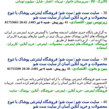
ابرگ
-
کالا
-
سرپرستان خانوار
-
تیرماه
-
اعتبار
-
شارژ
-
میلیون تومانی
سایت ست شو | ست شو؛ فروشگاه اینترنتی پوشاک با تنوع
ولات و خرید آنلاین آسان از سایت ست شو
نویس نیوز
-
اقتصادی
-
41 روز پیش - شنبه 6 تیر 1405، 20:42
81755663
گزارش پایگاه خبری تحلیلی اندیشه معاصر؛ با گسترش خرید اینترنتی در ایران،
شگاه های آنلاین پوشاک نقش پررنگ تری در تأمین نیازهای روزمره کاربران
 کرده اند. - از پرداخت فقط از طریق ...
شگاه
-
فروشگاه های اینترنتی
-
محصولات
-
اینترنتی
-
خرید آنلاین
-
کاربران
-
فاده
سایت ست شو | ست شو؛ فروشگاه اینترنتی پوشاک با تنوع
ولات و خرید آنلاین آسان از سایت ست شو
ن و بخون
-
اقتصادی
-
41 روز پیش - شنبه 6 تیر 1405، 20:30
81755599
شو، فروشگاه اینترنتی پوشاک، با ارائه انواع لباس زنانه، مردانه و
سوری، امکان خرید آنلاین آسان را برای مشتریان فراهم کرده است. جزییات
خوانید. -
شگاه اینترنتی
-
خرید آنلاین
-
اینترنتی
-
فروشگاه
-
آنلاین
-
پوشاک
-
سایت
سایت ست شو | ست شو؛ فروشگاه اینترنتی پوشاک با تنوع
ولات و خرید آنلاین آسان از سایت ست شو