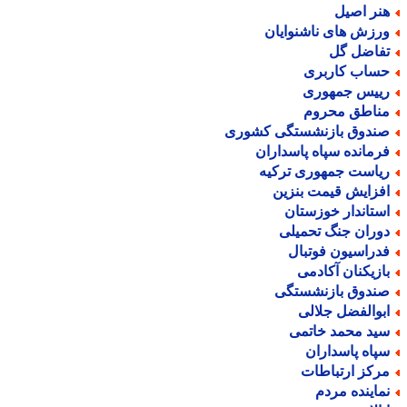
نر اصیل
رزش های ناشنوایان
فاضل گل
ساب کاربری
ییس جمهوری
ناطق محروم
ندوق بازنشستگی کشوری
رمانده سپاه پاسداران
یاست جمهوری ترکیه
فزایش قیمت بنزین
ستاندار خوزستان
وران جنگ تحمیلی
دراسیون فوتبال
ازیکنان آکادمی
ندوق بازنشستگی
بوالفضل جلالی
ید محمد خاتمی
پاه پاسداران
رکز ارتباطات
ماینده مردم