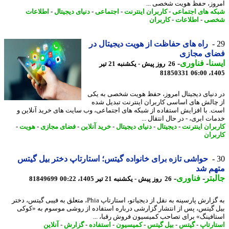
وز، حفظ هویت شخصی ...
ه های اجتماعی
-
کاربران اینترنت
-
اجتماعی
-
دنیای دیجیتال
-
اطلاعات
صی
-
اطلاعات
-
کاربران
راه های حفاظت از هویت دیجیتال در
ای مجازی
نا
-
فناوری
-
26 روز پیش - یکشنبه 21 تیر
81850331
1405
دنیای دیجیتال امروز، حفظ هویت شخصی به یکی
چالش های اساسی کاربران اینترنت تبدیل شده
. با افزایش استفاده از شبکه های اجتماعی، وب سایت های خرید آنلاین و
ت ابری، - در ﺣﺎل اﻧﺘﻘﺎل ...
بران اینترنت
-
دیجیتال
-
دنیای دیجیتال
-
خرید آنلاین
-
فضای مجازی
-
هویت
-
بران
حواشی تازه برای خانواده گیتس؛ استارتاپ دختر بیل گیتس
هم شد
بتر
-
فناوری
-
26 روز پیش - یکشنبه 21 تیر 1405، 00:22
81849699
به گزارش پارسینه به نقل از دیجیاتو، استارتاپ Phia، متعلق به فیبی گیتس، دختر
 گیتس، پس از انتشار گزارشی درباره استفاده از روشی موسوم به «کوکی
افینگ» برای تصاحب کمیسیون فروش رقبا، ...
ارتاپ
-
گیتس
-
بیل گیتس
-
کمیسیون
-
استفاده
-
گزارش
-
آنلاین