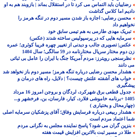
ضاییان باید التماس می کرد تا در استقلال بماند | بازوبند هم به او
یم اما کلاس گذاشت
حسن رضایی: اجازه باز شدن مسیر دوم در تنگه هرمز را
اهیم داد
بریک مهدی طارمی به هم تیمی سابق خود
رمایه هایی که در پرسپولیس ساخته شدند (عکس)
کس| تصویری جالب و دیدنی از تغییر چهره فریبا کوثری؛ عمره
وم مختار سریال مختارنامه در 59 سالگی؛ سال 1404
ظرسنجی رویترز: مردم آمریکا جنگ با ایران را عامل بی ثباتی
دانند
شدار محسن رضایی درباره تنگه هرمز؛ مسیر دوم باز نخواهد شد
واب های آشفته علتش چیست؟ | دلایل، راه های درمان و
شگیری
جدول قطعی برق شهرکرد، لردگان و بروجن امروز 16 مرداد
1405 +برنامه خاموشی فلارد، کیار، فارسان، بن، فرخشهر و...
ارمحال و بختیاری )
شدار ربیعی درباره فرسایش وفاق؛ آقای پزشکیان سرمایه اصلی
 اعتماد مردم است
نزین گران می شود؟ پاسخ نماینده مجلس به نگرانی مردم
لا در مسیر ثبت بالاترین افزایش قیمت هفته