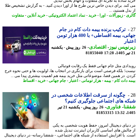
د ساده به تجربه ای متفاوت و الهام بخش تبدیل
کند. برای دیدن خاص ترین طرح ها از اورا دیدن کنید. - به گزارش تشخیص طلا
دل هستید، ...
ری
-
زیورآلات
-
اورا
-
خرید
-
نماد اعتماد الکترونیکی
-
خرید آنلاین
-
متفاوت
ترکیب برنده بیمه دات کام در جام
جهانی، بیمه اقساطی+ با 400 هزار تومن
بار
نویس نیوز
-
اقتصادی
-
26 روز پیش - یکشنبه
81855040
دادی مثل جام جهانی فقط یک رقابت فوتبالی
ت؛ بلکه فرصتی است برای بازنگری در انتخاب ها، اولویت ها و حتی نحوه خرج
ن. در همین فضا، موضوعاتی مثل خرید بیمه هم اهمیت بیشتری پیدا می ...
ه دات کام
-
بیمه
-
هزار تومانی
-
اعتبار
-
جام جهانی
-
خرید
-
اقساط
چگونه از سرقت اطلاعات شخصی در
ه های اجتماعی جلوگیری کنیم؟
نا
-
فناوری
-
26 روز پیش - یکشنبه 21 تیر
81853315
1405
دنیای دیجیتال امروز، حفظ هویت شخصی به یکی
چالش های اساسی کاربران اینترنت تبدیل شده
. با افزایش استفاده از شبکه های اجتماعی، - شفقنا رسانه- در دنیای دیجیتال