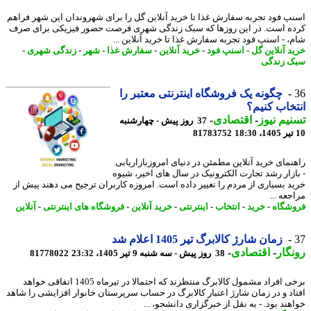
پ فود تجربه سفارش غذا تا خرید آنلاین گل را برای شهروندان این شهر فراهم
ه است. در این روزها که سبک زندگی شهری فرصت حضور فیزیکی برای صرف
، - اسنپ فود تجربه سفارش غذا تا خرید آنلاین ...
د آنلاین گل
-
اسنپ فود
-
خرید آنلاین
-
سفارش غذا
-
شهر
-
زندگی شهری
-
 زندگی
چگونه یک فروشگاه اینترنتی معتبر را
خاب کنیم؟
یم نیوز
-
اقتصادی
-
37 روز پیش - چهارشنبه
81783752
نمای خرید آنلاین مطمئن در دنیای امروزبازاریابی
ازار رشد تجارت الکترونیک در سال های اخیر، شیوه
د بسیاری از مردم را تغییر داده است. امروزه کاربران ترجیح می دهند پیش از
عه ...
شگاه
-
خرید
-
انتخاب
-
اینترنتی
-
خرید آنلاین
-
فروشگاه های اینترنتی
-
آنلاین
زمان شارژ کالابرگ تیر 1405 اعلام شد
گار
-
اقتصادی
-
38 روز پیش - سه شنبه 9 تیر 1405، 23:32
81778022
برخی افراد مشمول کالابرگ منتظرند که احتمالا در تیرماه 1405 اتفاقی خواهد
اد و در زمان شارژ اعتبار کالابرگ در حساب سرپرستان خانوار افزایشی را شاهد
ند بود. - به نقل از خبرگزاری دانشجو، ...