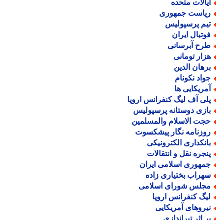
یالات متحده
یاست جمهوری
یم پرسپولیس
وتبال ایران
رح آبرسانی
زار تومانی
رهان الدین
واد نکونام
مریکایی ها
لی آف لیگ کنفرانس اروپا
ازی دوستانه پرسپولیس
جت الاسلام والمسلمین
وزنامه نگار پیشکسوت
انکداری الکترونیکی
نجره نقل و انتقالات
مهوری اسلامی ایران
هراب بختیاری زاده
جلس شورای اسلامی
یگ کنفرانس اروپا
یروهای آمریکایی
ر اثر تیراندازی