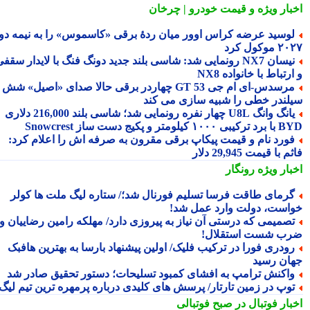
بار ویژه
و قیمت خودرو | چرخان
وسید عرضه کراس اوور میان ردهٔ برقی «کاسموس» را به نیمه دوم
وکول کرد
نیسان NX7 رونمایی شد: شاسی بلند جدید دونگ فنگ با لایدار سقفی
رتباط با خانواده NX8
مرسدس‑ای ام جی GT 53 چهاردر برقی حالا صدای «اصیل» شش
لندر خطی را شبیه سازی می کند
یانگ وانگ U8L چهار نفره رونمایی شد؛ شاسی بلند 216,000 دلاری
۱ کیلومتر و پکیج دست ساز Snowcrest
ورد نام و قیمت پیکاپ برقی مقرون به صرفه اش را اعلام کرد:
 با قیمت 29,945 دلار
بار ویژه
رونگار
رمای طاقت فرسا تسلیم فورنال شد؛/ ستاره لیگ ملت ها کولر
است، دولت وارد عمل شد!
صمیمی که درستی آن نیاز به پیروزی دارد/ مهلکه رامین رضاییان و
ب شست استقلال!
ودری فورا در ترکیب فلیک/ اولین پیشنهاد بارسا به بهترین هافبک
ان رسید
اکنش ترامپ به افشای کمبود تسلیحات؛ دستور تحقیق صادر شد
وپ در زمین تارتار/ پرسش های کلیدی درباره پرمهره ترین تیم لیگ!
بار فوتبال در صبح فوتبالی