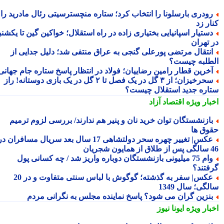
ودری بارسلونا را انتخاب کرد؛ ستاره منچسترسیتی رئال مادرید را
ر زد
ستیار اسپانیایی بختیاری زاده در راه استقلال؛ خواکین گین تا یکشنبه
 تهران
نتقال مرتضی پورعلی گنجی به عراق منتفی شد؛ دلیل جدایی از
طلبه چیست؟
خرین قطار رامین رضاییان؛ فولاد در انتظار پاسخ ستاره جام جهانی
سحرخیزان؛ از ۳ گل در یک فصل تا ۲ گل در یک بازی دوستانه! راز
اره جدید استقلال چیست؟
بار ویژه
اقتصاد آزاد
ازنشستگان توان خرید نان و پنیر هم ندارند/ بررسی لزوم ترمیم
وق ها
عکس| تغییر چهره سحر دولتشاهی 17 سال بعد سریال مسافران در
شجریان
وام 75 میلیونی بازنشستگان دوباره واریز شد / چه کسانی پول
فتند؟
عکس| سفر به گذشته؛ گوگوش با لباس سنتی متفاوت و در 20
گی؛ سال 1349
نزین گران می شود؟ پاسخ نماینده مجلس به نگرانی مردم
بار ویژه
ایونا نیوز