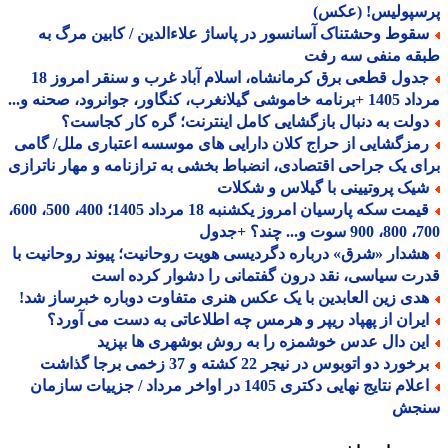
سپولیس! (عکس)
قوط وحشتناک آسانسور در پاساژ علاءالدین / کابین مرگ به
قه منفی سه رفت
جدول قطعی برق کرمانشاه، اسلام آباد غرب و سنقر امروز 18
 گیلانغرب، کنگاور، جوانرود، صحنه و...
ولت به دنبال بازگشایی کامل اینترنت؛ گره کار کجاست؟
مزگشایی از حراج کلان دارایی های موسسه اعتباری ملل/ گامی
ی یک جراحی اقتصادی، انضباط بخشی به ترازنامه و مهار ناترازی
یک پروتیینی با گیلاس و شکلات
قیمت سکه پارسیان امروز یکشنبه 18 مرداد 1405؛ 400، 500، 600،
 چند؟ +جدول
شدار «شرق» درباره دگردیسی هویت روحانیت؛ پیوند روحانیت با
ت سیاسی، نقد درون گفتمانی را دشوار کرده است
دی زین العابدین با یک عکس هنری متفاوت دوباره خبرساز شد!
یران از پهپاد ریپر و هرمس چه اطلاعاتی به دست می آورد؟
ین دال عدس خوشمزه را به روش بوشهری ها بپزید
خورد دو اتوبوس در نیجر 22 کشته و 37 زخمی برجا گذاشت
اعلام نتایج نهایی دکتری 1405 در اواخر مرداد / جزییات سازمان
جش