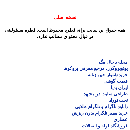
نسخه اصلی
مه حقوق این سایت برای قطره محفوظ است. قطره مسئولیتی
در قبال محتوای مطالب ندارد.
ه باحال مگ
وبروکرز: مرجع معرفی بروکرها
د شلوار جین زنانه
مت گوشی
ان پدیا
احی سایت در مشهد
 نوزاد
لود تلگرام و تلگرام طلایی
د ممبر تلگرام بدون ریزش
اری
شگاه لوله و اتصالات