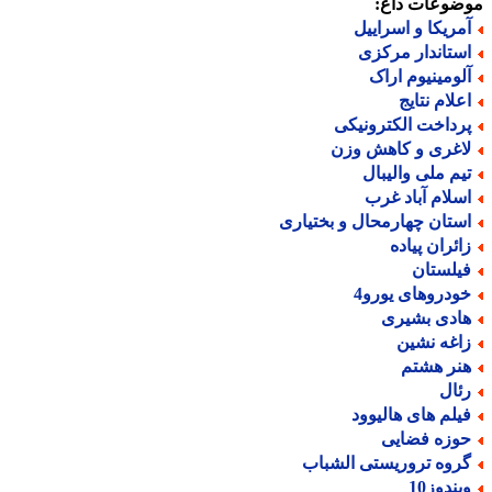
ضوعات داغ:
مریکا و اسراییل
ستاندار مرکزی
لومینیوم اراک
علام نتایج
رداخت الکترونیکی
اغری و کاهش وزن
یم ملی والیبال
سلام آباد غرب
ستان چهارمحال و بختیاری
ائران پیاده
یلستان
ودروهای یورو4
ادی بشیری
اغه نشین
نر هشتم
ئال
یلم های هالیوود
وزه فضایی
روه تروریستی الشباب
یندوز10