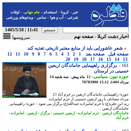
-
-
-
-
خبر
کرونا
استخدام
جام جهانی
اوقات
-
-
-
شرعی
آب و هوا
تماس
ویدئوهای ورزشی
11:41 | 1405/5/18
ار دشت کربلا - صفحه نهم
سرویسها
شعر عاشورایی باید از منابع معتبر تاریخی تغذیه کند
حه قبل
صفحه بعد
1
2
3
4
5
6
7
8
9
10
11
12
20
19
18
17
16
15
14
1
برگزاری راهپیمایی جاماندگان اربعین
نی در لرستان
ه نیوز
-
سیاسی
-
12 ماه پیش - سه شنبه 14
1، 15:12
78783906
حوزه/ راهپیمایی جاماندگان اربعین در خرم آباد 23
اد مصادف با روز اربعین حسینی از حرم امامزاده
 ابن علی(ع) تا حرم امامزاده عبدالله(ع) برگزار می شود. - حوزه/ راهپیمایی
ندگان اربعین ...
اندگان اربعین
-
حرم امامزاده
-
اربعین حسینی
-
برگزار
-
اربعین
-
امامزاده
-
 آباد