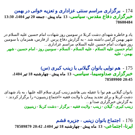
1
برگزاری مراسم سنتی عزاداری و تعزیه خوانی در بهمن
رگزاری دفاع مقدس
-
سیاسی
-
13 ماه پیش - جمعه 20 تیر 1404، 13:30
78600
 و خاطره شهدای دشت کربلا در سومین روز شهادت امام حسین علیه السلام در
 بهمن گرامی داشته شد. - به گزارش دفاع پرس از فارس، همزمان با سومین
 شهادت امام حسین علیه السلام، مراسم عزاداری ...
م حسین علیه السلام
-
علیه السلام
-
السلام
-
سومین روز
-
امام حسین
-
شهر
ن
-
علیه
1
هم نوایی بانوان گیلانی با زینب کبری (س)
رگزاری صداوسیما
-
سیاسی
-
13 ماه پیش - چهارشنبه 18 تیر 1404،
78589900
20
وان گیلانی هم نوا با عقیله بنی هاشم زینب کبری سلام الله علیها ، به یاد شهدای
 کربلا و برای تجدید پیمان با ولایت فقیه «اجتماع زینبیون» را برگزار کردند. -
گزارش خبرگزاری صدا و ...
ب کبری
-
گیلان
-
زینب
-
ولایت فقیه
-
برگزار
-
دشت کربلا
-
زینبیون
1
اجتماع بانوان زینبی - جزیره قشم
ا
-
اجتماعی
-
13 ماه پیش - چهارشنبه 18 تیر 1404، 20:42
78589879