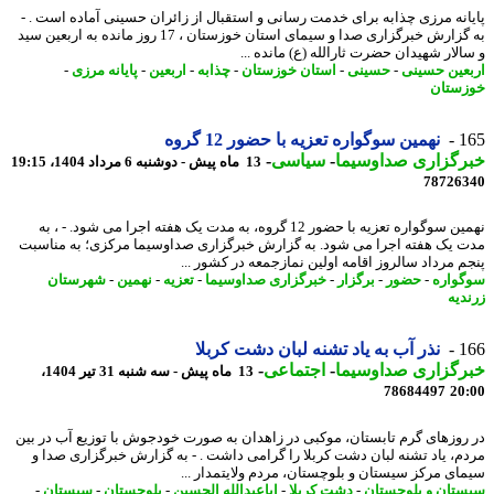
انه مرزی چذابه برای خدمت رسانی و استقبال از زائران حسینی آماده است . -
به گزارش خبرگزاری صدا و سیمای استان خوزستان ، 17 روز مانده به اربعین سید
الار شهیدان حضرت ثارالله (ع) مانده ...
عین حسینی
-
حسینی
-
استان خوزستان
-
چذابه
-
اربعین
-
پایانه مرزی
-
ستان
1
نهمین سوگواره تعزیه با حضور 12 گروه
رگزاری صداوسیما
-
سیاسی
-
13 ماه پیش - دوشنبه 6 مرداد 1404، 19:15
78726
نهمین سوگواره تعزیه با حضور 12 گروه، به مدت یک هفته اجرا می شود. - ، به
 یک هفته اجرا می شود. به گزارش خبرگزاری صداوسیما مرکزی؛ به مناسبت
م مرداد سالروز اقامه اولین نمازجمعه در کشور ...
واره
-
حضور
-
برگزار
-
خبرگزاری صداوسیما
-
تعزیه
-
نهمین
-
شهرستان
دیه
1
نذر آب به یاد تشنه لبان دشت کربلا
رگزاری صداوسیما
-
اجتماعی
-
13 ماه پیش - سه شنبه 31 تیر 1404،
78684497
20
روزهای گرم تابستان، موکبی در زاهدان به صورت خودجوش با توزیع آب در بین
م، یاد تشنه لبان دشت کربلا را گرامی داشت . - به گزارش خبرگزاری صدا و
ای مرکز سیستان و بلوچستان، مردم ولایتمدار ...
تان و بلوچستان
-
دشت کربلا
-
اباعبدالله الحسین
-
بلوچستان
-
سیستان
-