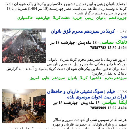
ماع بانوان زینبی و آیین نمادین تشییع و خاکسپاری پیکرهای پاک شهیدان دشت
کربلا به وسیله زنان طایفه بنی اسد، عصر چهارشنبه (18 تیر 1404) همزمان با 13
م در جزیره قشم برگزار شد. -
ره قشم
-
بانوان
-
زینبی
-
جزیره
-
دشت کربلا
-
چهارشنبه
-
خاکسپاری
1
کربلا در سیزدهم محرم قُرُق بانوان
ناک
-
سیاسی
-
13 ماه پیش - چهارشنبه 18 تیر
78587782
1404
وز هم زمان با سیزدهم محرم کربلا میزبان بانوانی
 که با چادر مشکی، فانوس و بیل به رسم زنان بنی
 برای تدفین نمادین پیکرهای شهدای دشت کربلا به میدان آمدند. - به گزارش
ناک به نقل از فارس؛
دهم محرم
-
عاشورا
-
کربلا
-
بانوان
-
سیزدهم
-
هایی
-
امروز
1
فیلم | سوگ نشینی قاریان و حافظان
ن در بیت اخوان موسوی بلده
نا
-
سیاسی
-
13 ماه پیش - چهارشنبه 18 تیر
78585969
1404
ساله در سومین شب از شهادت سرور و سالار
دان و یاران باوفای آن حضرت، قاریان و چهره