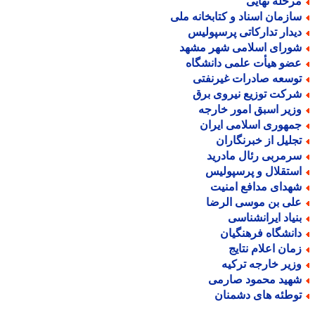
رحله نهایی
ازمان اسناد و کتابخانه ملی
یدار تدارکاتی پرسپولیس
ورای اسلامی شهر مشهد
ضو هیأت علمی دانشگاه
وسعه صادرات غیرنفتی
رکت توزیع نیروی برق
زیر اسبق امور خارجه
مهوری اسلامی ایران
جلیل از خبرنگاران
رمربی رئال مادرید
ستقلال و پرسپولیس
هدای مدافع امنیت
لی بن موسی الرضا
نیاد ایرانشناسی
انشگاه فرهنگیان
مان اعلام نتایج
زیر خارجه ترکیه
هید محمود صارمی
وطئه های دشمنان