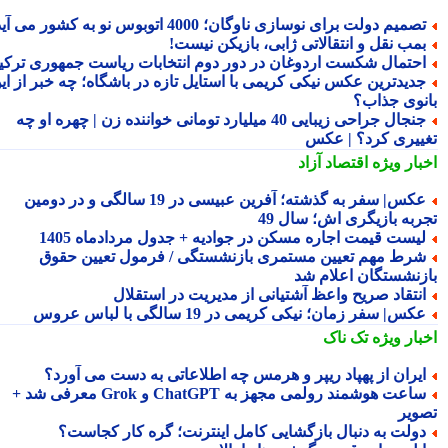
صمیم دولت برای نوسازی ناوگان؛ 4000 اتوبوس نو به کشور می آید
مب نقل و انتقالاتی ژابی، بازیکن نیست!
حتمال شکست اردوغان در دور دوم انتخابات ریاست جمهوری ترکیه
دیدترین عکس نیکی کریمی با استایل تازه در باشگاه؛ چه خبر از این
نوی جذاب؟
جنجال جراحی زیبایی 40 میلیارد تومانی خواننده زن | چهره او چه
ییری کرد؟ | عکس
بار ویژه
اقتصاد آزاد
عکس| سفر به گذشته؛ آفرین عبیسی در 19 سالگی و در دومین
ربه بازیگری اش؛ سال 49
یست قیمت اجاره مسکن در جوادیه + جدول مردادماه 1405
رط مهم تعیین مستمری بازنشستگی / فرمول تعیین حقوق
زنشستگان اعلام شد
نتقاد صریح واعظ آشتیانی از مدیریت در استقلال
کس| سفر زمان؛ نیکی کریمی در 19 سالگی با لباس عروس
بار ویژه
تک ناک
یران از پهپاد ریپر و هرمس چه اطلاعاتی به دست می آورد؟
ساعت هوشمند رولمی مجهز به ChatGPT و Grok معرفی شد +
ویر
ولت به دنبال بازگشایی کامل اینترنت؛ گره کار کجاست؟