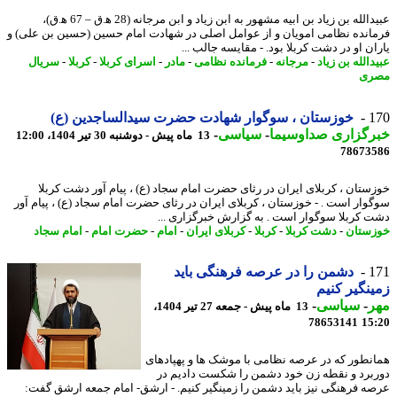
عبیدالله بن زیاد بن ابیه مشهور به ابن زیاد و ابن مرجانه (28 ه‍.ق – 67 ه‍.ق)،
انده نظامی امویان و از عوامل اصلی در شهادت امام حسین (حسین بن علی) و
ان او در دشت کربلا بود. - مقایسه جالب ...
الله بن زیاد
-
مرجانه
-
فرمانده نظامی
-
مادر
-
اسرای کربلا
-
کربلا
-
سریال
ری
1
خوزستان ، سوگوار شهادت حضرت سیدالساجدین (ع)
رگزاری صداوسیما
-
سیاسی
-
13 ماه پیش - دوشنبه 30 تیر 1404، 12:00
78673
ستان ، کربلای ایران در رثای حضرت امام سجاد (ع) ، پیام آور دشت کربلا
وار است . - خوزستان ، کربلای ایران در رثای حضرت امام سجاد (ع) ، پیام آور
 کربلا سوگوار است . به گزارش خبرگزاری ...
ستان
-
دشت کربلا
-
کربلا
-
کربلای ایران
-
امام
-
حضرت امام
-
امام سجاد
1
دشمن را در عرصه فرهنگی باید
نگیر کنیم
ر
-
سیاسی
-
13 ماه پیش - جمعه 27 تیر 1404،
78653141
15
نطور که در عرصه نظامی با موشک ها و پهپادهای
برد و نقطه زن خود دشمن را شکست دادیم در
ه فرهنگی نیز باید دشمن را زمینگیر کنیم. - ارشق- امام جمعه ارشق گفت: