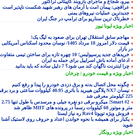
یرو، شجاع و ماجرای بازوبند کاپیتانی تراکتور
راقچی: پیمان امت با آرمان های رهبر شهید شکست ناپذیر است
دیدترین عملیات نیروهای یمنی
طرناک ترین سناریو برای ترامپ در جنگ ایران
بار ویژه
ایونا نیوز
هاجم سابق استقلال تهران برای صعود به لیگ یک!
قیمت دلار امروز 18 مرداد 1405/ نوسان محدود اسکناس آمریکایی
بازار
ریدهای جدید پرسپولیس؛ 10 چهره تازه برای ساختن تیمی متفاوت
دعای آماده باش اسراییل برای حمله به ایران
را اینترنت ناگهان کند می شود؟ 7 دلیل ساده که باید بدانید
بار ویژه
و قیمت خودرو | چرخان
گونه محل اتصال بدنه و برق دزدی خودرو را پیدا و رفع کنیم
نیسان NX7 پلاگین هیبرید با باتری 40.95 کیلووات ساعتی و برد برقی
 معرفی شد
Smart #2؛ میکرو-برقی دو نفره جیلی و مرسدس با طول تنها 2.75
ور 60 کیلووات رسماً در پرونده های MIIT ظاهر شد
روش ویژه تویوتا Rav4 ره نیاز ایستا
کبار برای همیشه با نحوه خواندن اعداد و حروف روی لاستیک آشنا
ید
بار ویژه
رونگار