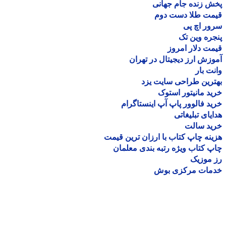
 زنده جام جهانی
مت طلا دست دوم
ر اچ پی
ره وین تک
ت دلار امروز
زش ارز دیجیتال در تهران
ت بار
رین طراحی سایت یزد
د مانیتور استوک
د فالوور پاپ آپ اینستاگرام
یای تبلیغاتی
ید سالت
نه چاپ کتاب با ارزان ترین قیمت
 کتاب ویژه رتبه بندی معلمان
موزیک
مات مرکزی بوش