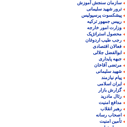
ازمان سنجش آموزش
رور شهید سلیمانی
یشکسوت پرسپولیس
ییس جمهور ترکیه
زارت امور خارجه
حصول استراتژیک
جب طیب اردوغان
عالان اقتصادی
بوالفضل جلالی
بهه پایداری
رتضی آقاخان
هید سلیمانی
یام نیازمند
یران اسلامی
زارش بازار
ئال مادرید
دافع امنیت
هبر انقلاب
صحاب رسانه
أمین امنیت