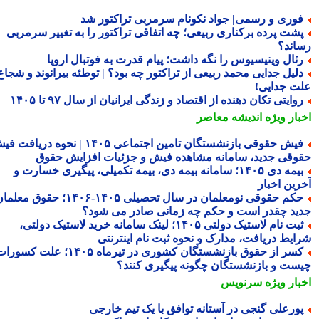
وری و رسمی| جواد نکونام سرمربی تراکتور شد
شت پرده برکناری ربیعی؛ چه اتفاقی تراکتور را به تغییر سرمربی
اند؟
ئال وینیسیوس را نگه داشت؛ پیام قدرت به فوتبال اروپا
لیل جدایی محمد ربیعی از تراکتور چه بود؟ | توطئه بیرانوند و شجاع
ت جدایی!
وایتی تکان دهنده از اقتصاد و زندگی ایرانیان از سال ۹۷ تا ۱۴۰۵
بار ویژه
اندیشه معاصر
فیش حقوقی بازنشستگان تامین اجتماعی ۱۴۰۵ | نحوه دریافت فیش
وقی جدید، سامانه مشاهده فیش و جزئیات افزایش حقوق
بیمه دی ۱۴۰۵؛ سامانه بیمه دی، بیمه تکمیلی، پیگیری خسارت و
رین اخبار
حکم حقوقی نومعلمان در سال تحصیلی ۱۴۰۵-۱۴۰۶؛ حقوق معلمان
ید چقدر است و حکم چه زمانی صادر می شود؟
ثبت نام لاستیک دولتی ۱۴۰۵؛ لینک سامانه خرید لاستیک دولتی،
ایط دریافت، مدارک و نحوه ثبت نام اینترنتی
کسر از حقوق بازنشستگان کشوری در تیرماه ۱۴۰۵؛ علت کسورات
ست و بازنشستگان چگونه پیگیری کنند؟
بار ویژه
سرنویس
ورعلی گنجی در آستانه توافق با یک تیم خارجی