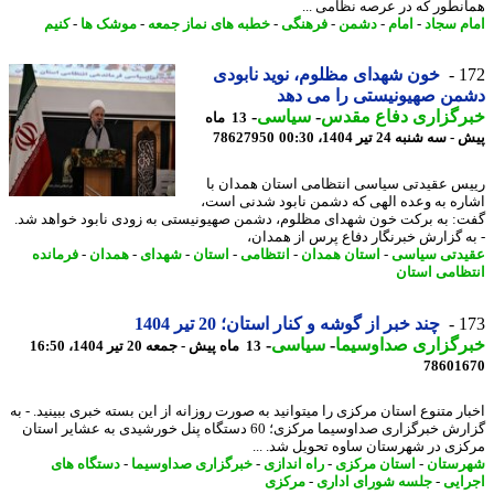
نطور که در عرصه نظامی ...
م سجاد
-
امام
-
دشمن
-
فرهنگی
-
خطبه های نماز جمعه
-
موشک ها
-
کنیم
1
خون شهدای مظلوم، نوید نابودی
ن صهیونیستی را می دهد
رگزاری دفاع مقدس
-
سیاسی
-
13 ماه
ه شنبه 24 تیر 1404، 00:30
78627950
س عقیدتی سیاسی انتظامی استان همدان با
ره به وعده الهی که دشمن نابود شدنی است،
: به برکت خون شهدای مظلوم، دشمن صهیونیستی به زودی نابود خواهد شد.
ه گزارش خبرنگار دفاع پرس از همدان،
دتی سیاسی
-
استان همدان
-
انتظامی
-
استان
-
شهدای
-
همدان
-
فرمانده
ظامی استان
1
چند خبر از گوشه و کنار استان؛ 20 تیر 1404
رگزاری صداوسیما
-
سیاسی
-
13 ماه پیش - جمعه 20 تیر 1404، 16:50
78601
اخبار متنوع استان مرکزی را می‎توانید به صورت روزانه از این بسته خبری ببینید. - به
گزارش خبرگزاری صداوسیما مرکزی؛ 60 دستگاه پنل خورشیدی به عشایر استان
زی در شهرستان ساوه تحویل شد. ...
ستان
-
استان مرکزی
-
راه اندازی
-
خبرگزاری صداوسیما
-
دستگاه های
ایی
-
جلسه شورای اداری
-
مرکزی