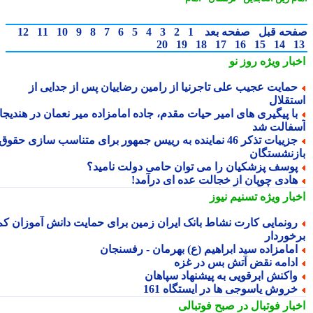
حه قبل
صفحه بعد
1
2
3
4
5
6
7
8
9
10
11
12
20
19
18
17
16
15
14
بار ویژه
روز نو
مایت عجیب علی تاجرنیا از رامین رضاییان پس از جدایی از
تقلال
ا پیگیری های امیر حیات مقدم، جاده امامزاده میر نعمان در هندیجان
فالت شد
جزییات تذکر 46 نماینده به رییس جمهور برای متناسب سازی حقوق
زنشستگان
وسف پزشکیان را می توان حامی دولت نامید؟
ادی چوپان از خجالت عده ای درآمد!
بار ویژه
تسنیم نیوز
ونمایی کارت نشاط بانک ایران زمین برای حمایت دانش آموزان کم
خوردار
مامزاده سید ابراهیم (ع) بهرمان - رفسنجان
دامه نقض آتش بس در غزه
اکنش ابرقویی به پیشنهاد سپاهان
روش یاسوجی ها در ایستگاه 161
بار فوتبال در صبح فوتبالی