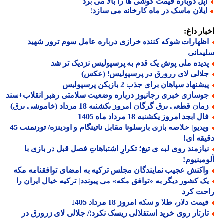
پل دوباره قیمت گوشی ها را بالا می برد
یلان ماسک در ماه کارخانه می سازد!
ار داغ:
ظهارات شوکه کننده خرازی درباره عامل سوم ترور شهید
مانی
دیده ملی پوش یک قدم به پرسپولیس نزدیک تر شد
لالی لای زرورق در پرسپولیس! (عکس)
شنهاد سپاهان برای جذب 2 بازیکن پرسپولیس
وسازی خبری رجانیوز درباره وضعیت سلامتی رهبر انقلاب+سند
ان قطعی برق گرگان امروز یکشنبه 18 مرداد (خاموشی برق)
ل ابجد امروز یکشنبه 18 مرداد ماه 1405
ویدیو| خلاصه بازی بارسلونا مقابل ناتینگام و اودینزه/ تورنمنت 45
قه ای!
یازمند روی لبه ی تیغ؛ تکرارِ اشتباهاتِ فصل قبل در بازی با
مینیوم!
اکنش عجیب نمایندگان مجلس ترکیه به امضای توافقنامه مکه
ک کشور دیگر به «توافق مکه» می پیوندد| ترکیه خیال ایران را
حت کرد
مت دلار، طلا و سکه امروز 18 مرداد 1405
ارتار روی خرید استقلالی ریسک نکرد؛/ جلالی لای زرورق در