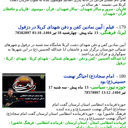
 نام آشنای قرآنی در خانه پدری اساتید موسوی بلده به سوگ قاریان دشت
ا می نشینند. - هر ساله در ...
یان
-
سرور و سالار شهیدان
-
سالار شهیدان
-
قرآن
-
موسوی
-
قاریان و حافظان
ن
-
شهیدان
1
فیلم | آیین نمادین کفن و دفن شهدای کربلا در دزفول
ا
-
فرهنگی
-
13 ماه پیش - چهارشنبه 18 تیر 1404، 01:10
78582897
ن نمادین کفن و دفن شهدای دشت کربلا شامگاه سه شنبه در دزفول و شهرهای
لی خوزستان برگزار شد و عاشقان ابا عبدالله الحسین (ع) در این شهرها به
واری و عزاداری پرداختند. -
 عبدالله الحسین
-
کفن و دفن
-
شهرهای شمالی
-
شهدای کربلا
-
شهدای
-
کربلا
-
ول
1
امام سجاد(ع) احیاگر نهضت
نی(ع) بود
ه نیوز
-
سیاسی
-
13 ماه پیش - سه شنبه 17
1
78578067
ه/فرمانده انتظامی استان لرستان گفت:امام
د(ع) احیاگر نهضت حسینی(ع) و زنده کننده
نگ عاشورا بود. - حوزه/فرمانده انتظامی استان لرستان گفت:امام سجاد(ع)
اگر نهضت حسینی(ع) و زنده ...
انده انتظامی استان
-
استان لرستان
-
فرمانده انتظامی
-
فرهنگ عاشورا
-
م زین العابدین
-
لرستان
-
امام