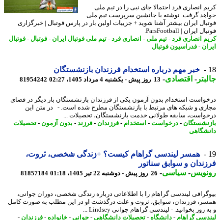
م انصاری فرد احتمالا جای نبی را در تیم ملی
هد گرفت. نوشته با جانشین سرپرست تیم ملی
بال ایران بیشتر آشنا شوید + جزییات اولین بار در پارس فوتبال | خبرگزاری
 ایران | ParsFootball.
م انصاری فرد
-
تیم ملی
-
انصاری فرد
-
تیم ملی فوتبال ایران
-
فوتبال
-
فوتبال
ان
-
فدراسیون فوتبال
خبر مهم درباره استخدام فرزندان بازنشستگان
بتر
-
اقتصادی
-
13 روز پیش - یکشنبه 4 مرداد 1405، 02:27
81954242
واست استخدام بدون آزمون یکی از فرزندان بازنشستگان بار دیگر در فضای
زی و شبکه های مرتبط با بازنشستگان مطرح شده است. - در متن این
واست، سابقه طولانی خدمت بازنشستگان، تحصیلات ...
نشستگان
-
درخواست
-
استخدام
-
فرزندان
-
فرزند
-
بدون آزمون
-
تحصیلات
شگاهی
همسر لیندسی گراهام کیست؟ +زندگی شخصی، ثروت،
ندان و سوابق سناتور
نویس
-
سیاسی
-
26 روز پیش - دوشنبه 22 تیر 1405، 01:18
81857184
گرافی لیندسی گراهام را با اطلاعاتی درباره زندگی شخصی، دوران جوانی،
ر، فرزندان، سوابق، ثروت و علت درگذشت او در این مطلب به صورت کامل
 روز بخوانید. - لیندسی گراهام جوانی Lindsey ...
دسی گراهام
-
دانشگاه
-
تحصیلات دانشگاهی
-
جوانی
-
خانواده
-
فرزندان
-