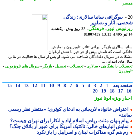
سر
بیوگرافی سانیا سالاری؛ زندگی
ی، آثار و تصاویر
نویس نیوز
-
فرهنگی
-
33 روز پیش - یکشنبه
81807439
یا سالاری بازیگر ایرانی تئاتر، تلویزیون و نمایش
گی است که نامش بیش از هر چیز با نقش ارغوان
ات در سریال دلدادگان شناخته می شود. او پس از سال ها فعالیت در تئاتر، -
های ابتدایی ...
یلات دانشگاهی
-
سالاری
-
تحصیلات
-
تحصیل
-
بازیگر
-
سریال های تلویزیونی
-
یزیون
حه بعد
1
2
3
4
5
6
7
8
9
10
11
12
13
14
15
20
19
18
17
بار ویژه
ایونا نیوز
عتراض خانواده لاریجانی به ادعای کوثری؛ «منتظر نظر رسمی
نید»
یام پنهان مثلث ریاض، اسلام آباد و آنکارا برای تهران چیست؟
مایش انبارهای خالی؛ تاکتیک آمریکا برای عبور از باتلاق جنگ؟
م هم گره مذاکرات لبنان و اسراییل را باز نکرد