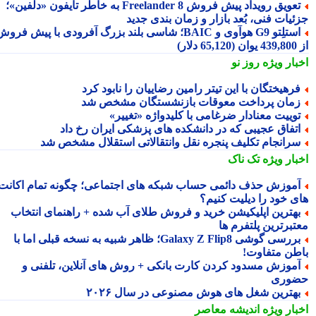
تعویق رویداد پیش فروش Freelander 8 به خاطر تایفون «دلفین»؛
ئیات فنی، بُعد بازار و زمان بندی جدید
استلِتو G9 هوآوی و BAIC؛ شاسی بلند بزرگ آفرودی با پیش فروش
دلار)
بار ویژه
روز نو
رهیختگان با این تیتر رامین رضاییان را نابود کرد
مان پرداخت معوقات بازنشستگان مشخص شد
وییت معنادار ضرغامی با کلیدواژه «تغییر»
تفاق عجیبی که در دانشکده های پزشکی ایران رخ داد
رانجام تکلیف پنجره نقل وانتقالاتی استقلال مشخص شد
بار ویژه
تک ناک
موزش حذف دائمی حساب شبکه های اجتماعی؛ چگونه تمام اکانت
ی خود را دیلیت کنیم؟
هترین اپلیکیشن خرید و فروش طلای آب شده + راهنمای انتخاب
تبرترین پلتفرم ها
بررسی گوشی Galaxy Z Flip8؛ ظاهر شبیه به نسخه قبلی اما با
طن متفاوت!
موزش مسدود کردن کارت بانکی + روش های آنلاین، تلفنی و
وری
هترین شغل های هوش مصنوعی در سال ۲۰۲۶
بار ویژه
اندیشه معاصر