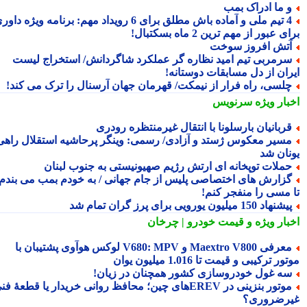
 ما ادراک بمب
4 تیم ملی و آماده باش مطلق برای 6 رویداد مهم: برنامه ویژه داوری
 عبور از مهم ترین 2 ماه بسکتبال!
تش افروز سوخت
رمربی تیم امید نظاره گر عملکرد شاگردانش/ استخراج لیست
ران از دل مسابقات دوستانه!
لسی، راه فرار از نیمکت/ قهرمان جهان آرسنال را ترک می کند!
بار ویژه
سرنویس
ربانیان بارسلونا با انتقال غیرمنتظره رودری
سیر معکوس ژستد و آزادی/ رسمی: وینگر پرحاشیه استقلال راهی
نان شد
ملات توپخانه ای ارتش رژیم صهیونیستی به جنوب لبنان
زارش های اختصاصی پلیس از جام جهانی / به خودم بمب می بندم
 مسی را منفجر کنم!
شنهاد 150 میلیون یورویی برای پرز گران تمام شد
بار ویژه
و قیمت خودرو | چرخان
معرفی Maextro V800 و V680: MPV لوکس هوآوی پشتیبان با
ر ترکیبی و قیمت تا 1.016 میلیون یوان
ه غول خودروسازی کشور همچنان در زیان!
موتور بنزینی در EREVهای چین؛ محافظ روانی خریدار یا قطعهٔ فنی
رضروری؟