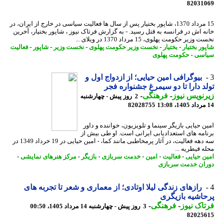
82031
15 مرداد 1370، شاپور بختیار پس از سال ها فعالیت سیاسی در خارج از ایران، در
ه اش در فرانسه به قتل رسید. - به گزارش فرتاک نیوز ، شاپور بختیار، آخرین
زیر حکومت پهلوی، 15 مرداد 1370 در ویلای ...
ور بختیار
-
بختیار
-
نخست وزیر حکومت پهلوی
-
نخست وزیر
-
شاپور
-
فعالیت
اسی
-
حکومت پهلوی
بیوگرافی امین حیایی؛ از ازدواج اول و
د دارا تا دو سیمرغ جشنواره فجر
نویس نیوز
-
فرهنگی
-
2 روز پیش - چهارشنبه
82028755
ن حیایی بازیگر سینما و تلویزیون، خواننده و داور
امه های استعدادیابی ایرانی است. او طی بیش از
سه دهه فعالیت، در آثار پرمخاطبی مانند کما، - امین حیایی در 19 خرداد 1349 در
ه قیطریه ...
ن حیایی
-
فعالیت
-
امین
-
خدمت سربازی
-
بازیگر
-
مرکز هنرهای نمایشی
-
ان خدمت سربازی
رازهای زندگی لیلا اوتادی؛ از معماری و شعر تا تجربه های
اشیه بازیگری
اک نیوز
-
فرهنگی
-
3 روز پیش - چهارشنبه 14 مرداد 1405، 00:50
82025