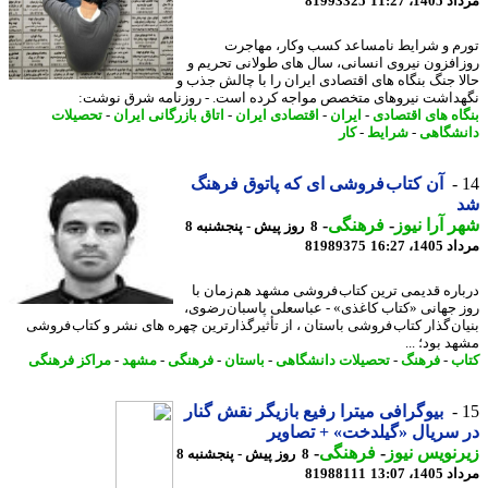
1، 11:27
81993325
م و شرایط نامساعد کسب وکار، مهاجرت
افزون نیروی انسانی، سال های طولانی تحریم و
ا جنگ بنگاه های اقتصادی ایران را با چالش جذب و
داشت نیروهای متخصص مواجه کرده است. - روزنامه شرق نوشت:
اه های اقتصادی
-
ایران
-
اقتصادی ایران
-
اتاق بازرگانی ایران
-
تحصیلات
شگاهی
-
شرایط
-
کار
آن کتاب فروشی ای که پاتوق فرهنگ
 آرا نیوز
-
فرهنگی
-
8 روز پیش - پنجشنبه 8
1، 16:27
81989375
اره قدیمی ترین کتاب فروشی مشهد هم زمان با
 جهانی «کتاب کاغذی» - عباسعلی پاسبان رضوی،
ان گذار کتاب فروشی باستان ، از تأثیرگذارترین چهره های نشر و کتاب فروشی
 بود؛ ...
ب
-
فرهنگ
-
تحصیلات دانشگاهی
-
باستان
-
فرهنگی
-
مشهد
-
مراکز فرهنگی
بیوگرافی میترا رفیع بازیگر نقش گنار
سریال «گیلدخت» + تصاویر
نویس نیوز
-
فرهنگی
-
8 روز پیش - پنجشنبه 8
1، 13:07
81988111