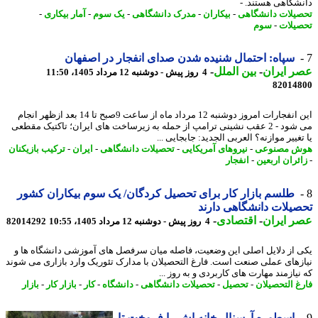
شگاهی هستند. -
یلات دانشگاهی
-
بیکاران
-
مدرک دانشگاهی
-
یک سوم
-
آمار بیکاری
-
یلات
-
سوم
سپاه: احتمال شنیده شدن صدای انفجار در اصفهان
 ایران
-
بین الملل
-
4 روز پیش - دوشنبه 12 مرداد 1405، 11:50
82014
این انفجارات امروز دوشنبه 12 مرداد ماه از ساعت 9صبح تا 14 بعد ازظهر انجام
می شود - 2 عقب نشینی ترامپ از حمله به زیرساخت های ایران؛ تاکتیک مقطعی
غییر موازنه؟ العربی الجدید: جابجایی ...
ش مصنوعی
-
نیروهای آمریکایی
-
تحصیلات دانشگاهی
-
ایران
-
ترکیب بازیکنان
ئران اربعین
-
انفجار
طلسم بازار کار برای تحصیل کردگان/ یک سوم بیکاران کشور
یلات دانشگاهی دارند
 ایران
-
اقتصادی
-
4 روز پیش - دوشنبه 12 مرداد 1405، 10:55
82014292
 از دلایل اصلی این وضعیت، فاصله میان سرفصل های آموزشی دانشگاه ها و
زهای عملی صنعت است. فارغ التحصیلان با مدارک تئوریک وارد بازاری می شوند
یازمند مهارت های کاربردی و به روز ...
غ التحصیلان
-
تحصیل
-
تحصیلات دانشگاهی
-
دانشگاه
-
کار
-
بازار کار
-
بازار
اسطوره آرسنال خانه اش را فروخت تا