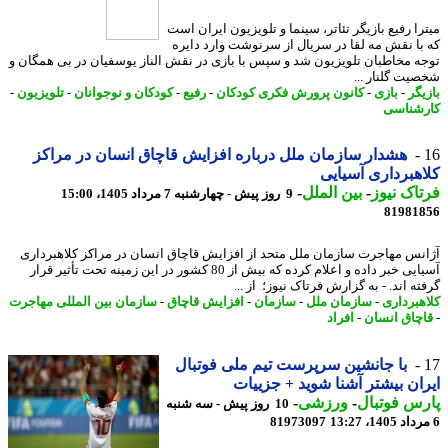
را رفیع بازیگر تئاتر، سینما و تلویزیون ایران است
با نقش مه لقا در سریال از سرنوشت وارد دایره
ه مخاطبان تلویزیون شد و سپس با بازی در نقش الناز یوسفیان در بی همگان و
یت گلنار ...
یگر
-
بازی
-
کانون پرورش فکری کودکان
-
رفیع
-
کودکان و نوجوانان
-
تلویزیون
-
شناسی
هشدار سازمان ملل درباره افزایش قاچاق انسان در مراکز
هبرداری آسیایی
اک نیوز
-
بین الملل
-
9 روز پیش - چهارشنبه 7 مرداد 1405، 15:00
81981
نس مهاجرت سازمان ملل متحد از افزایش قاچاق انسان در مراکز کلاهبرداری
آسیایی خبر داده و اعلام کرده که بیش از 80 کشور در این زمینه تحت تأثیر قرار
ه اند. - به گزارش فرتاک نیوز؛ از ...
هبرداری
-
سازمان ملل
-
سازمان
-
افزایش قاچاق
-
سازمان بین المللی مهاجرت
چاق انسان
-
افراد
با جانشین سرپرست تیم ملی فوتبال
ان بیشتر آشنا شوید + جزییات
س فوتبال
-
ورزشی
-
10 روز پیش - سه شنبه
81973097