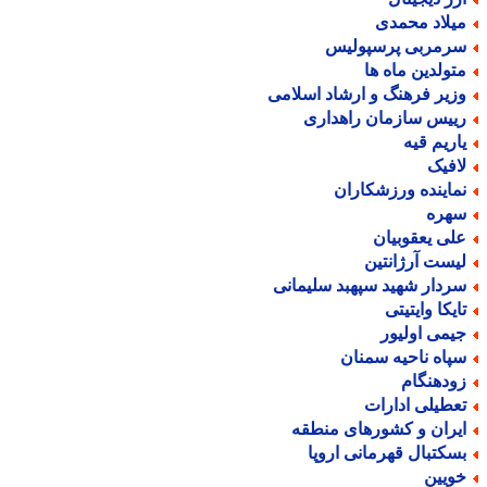
یلاد محمدی
رمربی پرسپولیس
تولدین ماه ها
زیر فرهنگ و ارشاد اسلامی
ییس سازمان راهداری
اریم قیه
افیک
ماینده ورزشکاران
هره
لی یعقوبیان
یست آرژانتین
ردار شهید سپهبد سلیمانی
ایکا وایتیتی
یمی اولیور
پاه ناحیه سمنان
ودهنگام
عطیلی ادارات
یران و کشورهای منطقه
سکتبال قهرمانی اروپا
ویین