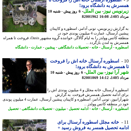
رش به دانشگاه برود!
نویس نیوز
-
بین الملل
-
6 روز پیش - شنبه 10
1، 16:08
82001962
گزارش زیرنویس، تونی آدامز، اسطوره و کاپیتان
پیشین آرسنال، عمارت 4 میلیون پوندی خود در
منطقه کاتس وولدز را به لیام گالاگر، خواننده گروه مشهور Oasis، فروخت تا همراه
رش به لندن بازگردد ...
وره
-
آرسنال
-
خانه
-
تحصیلات دانشگاهی
-
پیشین
-
عمارت
-
دانشگاه
اسطوره آرسنال خانه اش را فروخت
همسرش به دانشگاه برود!
 آرا نیوز
-
بین الملل
-
6 روز پیش - شنبه 10
1، 14:12
82001069
اسطوره آرسنال، خانه مجلل و 4 میلیون پوندی اش را
ی ادامه تحصیل همسرش فروخت. به گزارش
شهرآرانیوز، تونی آدامز، اسطوره و کاپیتان پیشین آرسنال، عمارت 4 میلیون پوندی
 در منطقه کاتس وولدز ...
وره
-
آرسنال
-
خانه
-
ادامه تحصیل
-
میلیون
-
تحصیلات دانشگاهی
-
تحصیل
خانه مجلل اسطوره آرسنال برای
مه تحصیل همسر به فروش رسید +