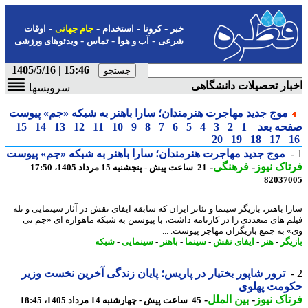
-
-
-
-
خبر
کرونا
استخدام
جام جهانی
اوقات
-
-
-
شرعی
آب و هوا
تماس
ویدئوهای ورزشی
15:46 | 1405/5/16
ار تحصیلات دانشگاهی
سرویسها
موج جدید مهاجرت هنرمندان؛ سارا باهنر به شبکه «جم» پیوست
حه بعد
1
2
3
4
5
6
7
8
9
10
11
12
13
14
15
20
19
18
17
موج جدید مهاجرت هنرمندان؛ سارا باهنر به شبکه «جم» پیوست
اک نیوز
-
فرهنگی
-
21 ساعت پیش - پنجشنبه 15 مرداد 1405، 17:50
82037
 باهنر، بازیگر سینما و تئاتر ایران که سابقه ایفای نقش در آثار سینمایی و تله
م های متعددی را در کارنامه داشت، با پیوستن به شبکه ماهواره ای «جم تی
 به جمع بازیگران مهاجر پیوست. ...
یگر
-
هنر
-
ایفای نقش
-
سینما
-
باهنر
-
سینمایی
-
شبکه
ترور شاپور بختیار در پاریس؛ پایان زندگی آخرین نخست وزیر
ومت پهلوی
اک نیوز
-
بین الملل
-
45 ساعت پیش - چهارشنبه 14 مرداد 1405، 18:45