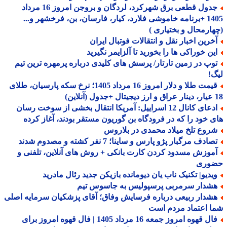
جدول قطعی برق شهرکرد، لردگان و بروجن امروز 16 مرداد
1405 +برنامه خاموشی فلارد، کیار، فارسان، بن، فرخشهر و...
ارمحال و بختیاری )
خرین اخبار نقل و انتقالات فوتبال ایران
ین خوراکی ها را بخورید تا آلزایمر نگیرید
وپ در زمین تارتار/ پرسش های کلیدی درباره پرمهره ترین تیم
!
قیمت طلا و دلار امروز 16 مرداد 1405؛ نرخ سکه پارسیان، طلای
ادعای کانال 12 اسراییل: آمریکا انتقال بخشی از سوخت رسان
 خود را که در فرودگاه بن گوریون مستقر بودند، آغاز کرده
روع تلخ میلاد محمدی در بلاروس
ادف مرگبار پژو پارس و ساینا؛ 7 نفر کشته و مصدوم شدند
موزش مسدود کردن کارت بانکی + روش های آنلاین، تلفنی و
وری
یدیو| تکنیک ناب یان دیومانده بازیکن جدید رئال مادرید
شدار سرمربی پرسپولیس به جاسوس تیم
شدار ربیعی درباره فرسایش وفاق؛ آقای پزشکیان سرمایه اصلی
 اعتماد مردم است
فال قهوه امروز جمعه 16 مرداد 1405 | فال قهوه امروز برای