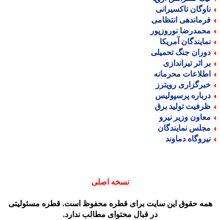
اوگان تاکسیرانی
رماندهی انتظامی
حمدرضا نوروزپور
مایندگان آمریکا
وران جنگ تحمیلی
ر اثر تیراندازی
طلاعات محرمانه
برگزاری رویترز
رباره پرسپولیس
رفیت تولید برق
عاون وزیر نیرو
جلس نمایندگان
یروگاه دماوند
نسخه اصلی
مه حقوق این سایت برای قطره محفوظ است. قطره مسئولیتی
در قبال محتوای مطالب ندارد.