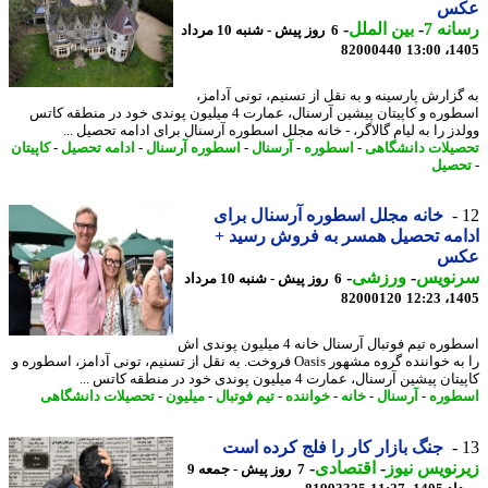
س
نه 7
-
بین الملل
-
6 روز پیش - شنبه 10 مرداد
82000440
1405
گزارش پارسینه و به نقل از تسنیم، تونی آدامز،
اسطوره و کاپیتان پیشین آرسنال، عمارت 4 میلیون پوندی خود در منطقه کاتس
دز را به لیام گالاگر، - خانه مجلل اسطوره آرسنال برای ادامه تحصیل ...
یلات دانشگاهی
-
اسطوره
-
آرسنال
-
اسطوره آرسنال
-
ادامه تحصیل
-
کاپیتان
صیل
خانه مجلل اسطوره آرسنال برای
مه تحصیل همسر به فروش رسید +
س
نویس
-
ورزشی
-
6 روز پیش - شنبه 10 مرداد
82000120
1405
اسطوره تیم فوتبال آرسنال خانه 4 میلیون پوندی اش
را به خواننده گروه مشهور Oasis فروخت. به نقل از تسنیم، تونی آدامز، اسطوره و
 پیشین آرسنال، عمارت 4 میلیون پوندی خود در منطقه کاتس ...
وره
-
آرسنال
-
خانه
-
خواننده
-
تیم فوتبال
-
میلیون
-
تحصیلات دانشگاهی
جنگ بازار کار را فلج کرده است
نویس نیوز
-
اقتصادی
-
7 روز پیش - جمعه 9