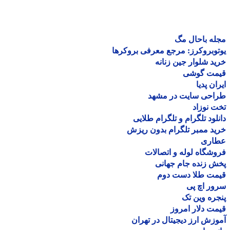
ه باحال مگ
وبروکرز: مرجع معرفی بروکرها
د شلوار جین زنانه
مت گوشی
ان پدیا
احی سایت در مشهد
 نوزاد
لود تلگرام و تلگرام طلایی
د ممبر تلگرام بدون ریزش
اری
شگاه لوله و اتصالات
 زنده جام جهانی
مت طلا دست دوم
ر اچ پی
ره وین تک
ت دلار امروز
زش ارز دیجیتال در تهران