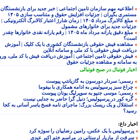
طلاعیه مهم سازمان تامین اجتماعی | خبر جدید برای بازنشستگان و
تمری بگیران | جزئیات افزایش حقوق و متناسب سازی ۱۴۰۵
مبلغ کالابرگ مرداد ۱۴۰۵ | زمان شارژ اعتبار کالابرگ الکترونیکی |
ئیات جدید برای خانوارهای مشمول
مبلغ دقیق یارانه مرداد ماه ۱۴۰۵ | رقم یارانه نقدی خانوارها چقدر
ت؟
شاهده فیش حقوقی بازنشستگان کشوری با یک کلیک | آموزش
یافت فیش حقوقی با کد ملی و سامانه آنلاین
یش حقوقی تامین اجتماعی | آموزش دریافت فیش با کد ملی، ورود
 سامانه و مشاهده جزئیات حقوق
بار فوتبال در صبح فوتبالی
سمی؛ سردار دورسون به گازیانتپ پیوست
راغ سبز پرسپولیس به ادامه همکاری با بیفوما
سمی؛ موسی جنپو به سوپرلیگ یونان پیوست
ره کور در پرسپولیس؛ دنیل گرا حاضر به جدایی نیست
ستقلال و یک ریسک بزرگ؛ ماجرای نامه فسخ یاسر آسانی به کجا
ید؟
ار داغ:
رسپولیس با یک عکس، رامین رضاییان را سوژه کرد
رقت از مازیار لرستانی در مراسم ختم اکبر عبدی