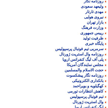
وزنامه نگار
لیعهد سعودی
هدی تارتار
یروی هوایی
ازار تهران
زارت فرهنگ
ییس جمهوری
رفیت تولید
ایگاه خبری
رمربی تیم فوتبال پرسپولیس
وزنامه وال استریت ژورنال
لی آف لیگ کنفرانس اروپا
جلس نمایندگان آمریکا
جت الاسلام والمسلمین
وزنامه نگار پیشکسوت
انکداری الکترونیکی
هگیلویه و بویراحمد
اهش انتظارات تورمی
یم فوتبال پرسپولیس
ال استریت ژورنال
یگ کنفرانس اروپا