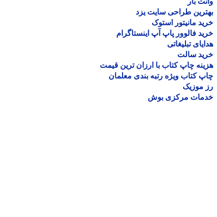
ت بار
رین طراحی سایت یزد
د مانیتور استوک
د فالوور پاپ آپ اینستاگرام
یای تبلیغاتی
ید سالت
نه چاپ کتاب با ارزان ترین قیمت
 کتاب ویژه رتبه بندی معلمان
موزیک
مات مرکزی بوش