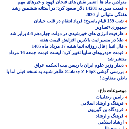
لدین ماه ها | تعبیر نقش های فنجان قهوه و خبرهای مهم
قیمت مس به 14201 دلار صعود کرد؛ در آستانه ششمین رشد
گی متوالی از 2020
شب 159 قیام یاسوج؛ فریاد انتقام در قلب خیابان
هوری+تصاویر
رفیت انرژی های خورشیدی در دولت چهاردهم 4.6 برابر شد
لا در مسیر ثبت بالاترین افزایش قیمت هفته
ل انبیا | فال روزانه انبیا شنبه 17 مرداد ماه 1405
قیمت خودروهای سایپا تغییر کرد؛ لیست قیمت جمعه 16 مرداد
تشر شد
یدار وزیر علوم ایران با رییس بیت الحکمه عراق
بررسی گوشی Galaxy Z Flip8؛ ظاهر شبیه به نسخه قبلی اما با
ن متفاوت!
ضوعات داغ:
امین رضاییان
رهنگ و ارشاد اسلامی
رودگاه بن گوریون
رهنگ و ارشاد
رشاد اسلامی
رز دیجیتال