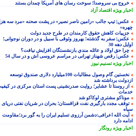
روج بی سروصدا؛ سوخت رسان های آمریکا چمدان بستند
بار ویژه
اقتصاد آزاد
کس| تیپ جالب «رامین ناصر نصیر» در پشت صحنه «مرد سه هزار
ره»
زییات کاهش حقوق کارمندان در طرح جدید دولت
کس| سفر به گذشته؛ بهروز وثوقی با سبیل و در دوران نوجوانی؛
یل دهه 30
را حق اولاد و عائله مندیِ بازنشستگان افزایش نیافت؟
کس| رقص شهناز تهرانی در مراسم عروسی اش و در سال 54
بار ویژه
تسنیم نیوز
نخستین گام وصول مطالبات 100میلیارد دلاری صندوق توسعه
دولت برداشته شد
ز روستا تا عشایر؛ روایت صدرنشینی پست استان مرکزی در کیفیت
مات
وناکو مشتری لوکاکو شد
وقف مجدد بارگیری نفت قزاقستان؛ بحران در شریان نفتی دریای
اه
یت الله اعرافی:دشمن آرزوی تسلیم ایران را به گور برد؛مقاومت
مه دارد
بار ویژه
رونگار