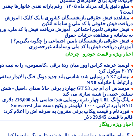
ئیات جدید برای خانوارهای مشمول
مبلغ دقیق یارانه مرداد ماه ۱۴۰۵ | رقم یارانه نقدی خانوارها چقدر
ت؟
شاهده فیش حقوقی بازنشستگان کشوری با یک کلیک | آموزش
یافت فیش حقوقی با کد ملی و سامانه آنلاین
یش حقوقی تامین اجتماعی | آموزش دریافت فیش با کد ملی، ورود
 سامانه و مشاهده جزئیات حقوق
یش حقوقی بازنشستگان تامین اجتماعی را چگونه بگیریم؟ |
وزش دریافت فیش با کد ملی و سامانه غیرحضوری
بار ویژه
و قیمت خودرو | چرخان
وسید عرضه کراس اوور میان ردهٔ برقی «کاسموس» را به نیمه دوم
وکول کرد
نیسان NX7 رونمایی شد: شاسی بلند جدید دونگ فنگ با لایدار سقفی
رتباط با خانواده NX8
مرسدس‑ای ام جی GT 53 چهاردر برقی حالا صدای «اصیل» شش
لندر خطی را شبیه سازی می کند
یانگ وانگ U8L چهار نفره رونمایی شد؛ شاسی بلند 216,000 دلاری
۱ کیلومتر و پکیج دست ساز Snowcrest
ورد نام و قیمت پیکاپ برقی مقرون به صرفه اش را اعلام کرد:
 با قیمت 29,945 دلار
بار ویژه
رونگار
رمای طاقت فرسا تسلیم فورنال شد؛/ ستاره لیگ ملت ها کولر