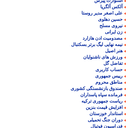
ستوارت پیرس
لکس آلگریا
لی اصغر مدیر روستا
سین دهلوی
یروی مسلح
ن ایرانی
صدومیت ادن هازارد
یمه نهایی لیگ برتر بسکتبال
نر اصیل
رزش های ناشنوایان
فاضل گل
ساب کاربری
ییس جمهوری
ناطق محروم
ندوق بازنشستگی کشوری
رمانده سپاه پاسداران
یاست جمهوری ترکیه
فزایش قیمت بنزین
ستاندار خوزستان
وران جنگ تحمیلی
دراسیون فوتبال