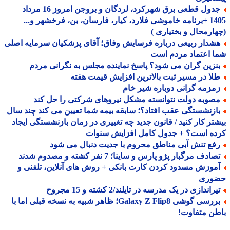
جدول قطعی برق شهرکرد، لردگان و بروجن امروز 16 مرداد
1405 +برنامه خاموشی فلارد، کیار، فارسان، بن، فرخشهر و...
ارمحال و بختیاری )
شدار ربیعی درباره فرسایش وفاق؛ آقای پزشکیان سرمایه اصلی
 اعتماد مردم است
نزین گران می شود؟ پاسخ نماینده مجلس به نگرانی مردم
لا در مسیر ثبت بالاترین افزایش قیمت هفته
مزمه گرانی دوباره شیر خام
صوبه دولت نتوانسته مشکل نیروهای شرکتی را حل کند
ازنشستگی عقب افتاد؟؛ سابقه بیمه شما تعیین می کند چند سال
تر کار کنید / قانون جدید چه تغییری در زمان بازنشستگی ایجاد
ده است؟ + جدول کامل افزایش سنوات
فع تنش آبی مناطق محروم با جدیت دنبال می شود
ادف مرگبار پژو پارس و ساینا؛ 7 نفر کشته و مصدوم شدند
موزش مسدود کردن کارت بانکی + روش های آنلاین، تلفنی و
وری
راندازی در یک مدرسه در تایلند/2 کشته و 15 مجروح
بررسی گوشی Galaxy Z Flip8؛ ظاهر شبیه به نسخه قبلی اما با
ن متفاوت!