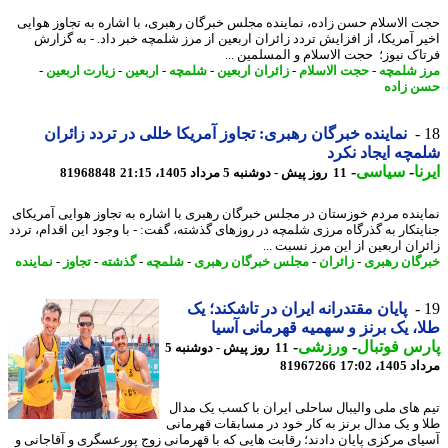
 الاسلام حسن زاده، نماینده مجلس خبرگان رهبری، با اشاره به تجاوز هوایی
ر آمریکا، از افزایش تردد زائران اربعین از مرز شلمچه خبر داد. - به گزارش
اک نیوز؛ حجت الاسلام و المسلمین ...
 شلمچه
-
حجت الاسلام
-
زائران اربعین
-
شلمچه
-
اربعین
-
زیارت اربعین
-
 زاده
نماینده خبرگان رهبری: تجاوز آمریکا خللی در تردد زائران
چه ایجاد نکرد
ا
-
سیاسی
-
11 روز پیش - دوشنبه 5 مرداد 1405، 21:15
81968848
ینده مردم خوزستان در مجلس خبرگان رهبری با اشاره به تجاوز هوایی آمریکای
یتکار به گذرگاه مرزی شلمچه در روزهای گذشته، گفت: - با وجود این اقدام، تردد
ران اربعین از این مرز نسبت ...
گان رهبری
-
زائران
-
مجلس خبرگان رهبری
-
شلمچه
-
گذشته
-
تجاوز
-
نماینده
پایان مقتدرانه ایران در تاشکند؛ یک
، یک برنز و سهمیه قهرمانی آسیا
س فوتبال
-
ورزشی
-
11 روز پیش - دوشنبه 5
1، 17:02
81967266
 های ملی والیبال ساحلی ایران با کسب یک مدال
 و یک مدال برنز به کار خود در مسابقات قهرمانی
ای مرکزی پایان دادند؛ رقابت هایی که با قهرمانی زوج پورعسگری و آقاجانی و