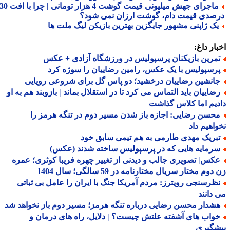
ماجرای جهش میلیونی قیمت گوشت 4 هزار تومانی | چرا با افت 30
صدی قیمت دام، گوشت ارزان نمی شود؟
ک ژاپنی مشهور جایگزین بهترین بازیکن لیگ ملت ها
ار داغ:
مرین بازیکنان پرسپولیس در ورزشگاه آزادی + عکس
رسپولیس با یک عکس، رامین رضاییان را سوژه کرد
انشین رضاییان درخشید؛ دو پاس گل برای شروعی رویایی
ضاییان باید التماس می کرد تا در استقلال بماند | بازوبند هم به او
یم اما کلاس گذاشت
حسن رضایی: اجازه باز شدن مسیر دوم در تنگه هرمز را
اهیم داد
بریک مهدی طارمی به هم تیمی سابق خود
رمایه هایی که در پرسپولیس ساخته شدند (عکس)
کس| تصویری جالب و دیدنی از تغییر چهره فریبا کوثری؛ عمره
وم مختار سریال مختارنامه در 59 سالگی؛ سال 1404
ظرسنجی رویترز: مردم آمریکا جنگ با ایران را عامل بی ثباتی
دانند
شدار محسن رضایی درباره تنگه هرمز؛ مسیر دوم باز نخواهد شد
واب های آشفته علتش چیست؟ | دلایل، راه های درمان و
شگیری