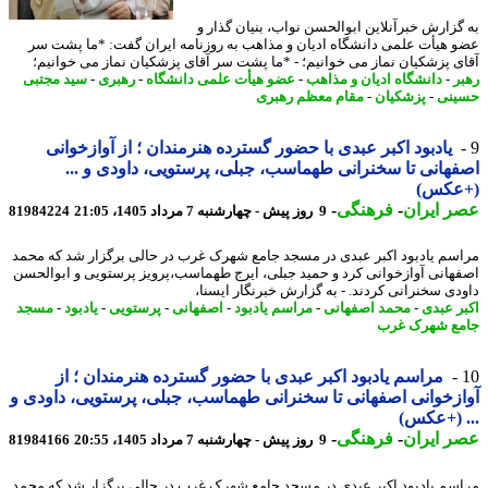
گزارش خبرآنلاین ابوالحسن نواب، بنیان گذار و
 هیأت علمی دانشگاه ادیان و مذاهب به روزنامه ایران گفت: *ما پشت سر
ی پزشکیان نماز می خوانیم؛ - *ما پشت سر آقای پزشکیان نماز می خوانیم؛
ر
-
دانشگاه ادیان و مذاهب
-
عضو هیأت علمی دانشگاه
-
رهبری
-
سید مجتبی
نی
-
پزشکیان
-
مقام معظم رهبری
یادبود اکبر عبدی با حضور گسترده هنرمندان ؛ از آوازخوانی
هانی تا سخنرانی طهماسب، جبلی، پرستویی، داودی و ...
عکس)
 ایران
-
فرهنگی
-
9 روز پیش - چهارشنبه 7 مرداد 1405، 21:05
81984224
سم یادبود اکبر عبدی در مسجد جامع شهرک غرب در حالی برگزار شد که محمد
هانی آوازخوانی کرد و حمید جبلی، ایرج طهماسب،پرویز پرستویی و ابوالحسن
دی سخنرانی کردند. - به گزارش خبرنگار ایسنا،
ر عبدی
-
محمد اصفهانی
-
مراسم یادبود
-
اصفهانی
-
پرستویی
-
یادبود
-
مسجد
ع شهرک غرب
مراسم یادبود اکبر عبدی با حضور گسترده هنرمندان ؛ از
زخوانی اصفهانی تا سخنرانی طهماسب، جبلی، پرستویی، داودی و
 (+عکس)
 ایران
-
فرهنگی
-
9 روز پیش - چهارشنبه 7 مرداد 1405، 20:55
81984166
سم یادبود اکبر عبدی در مسجد جامع شهرک غرب در حالی برگزار شد که محمد