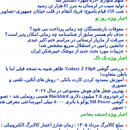
تهم متواری «دره شهر» دستگیر شد
ولید سیب در لرستان به مرز 85 هزار تن رسید
15 قیام یاسوج؛ فریاد انتقام در قلب خیابان جمهوری+تصاویر
بار ویژه
روز نو
عوقات بازنشستگان چه زمانی پرداخت می شود؟
ذف نام همسر سابق از شناسنامه چه زمانی امکان پذیر است؟
رقت از مازیار لرستانی در مراسم ختم اکبر عبدی
انشین رامین در استقلال سریع مشخص شد!
زییات مورد بحث جدید از موشک خیبرشکن ایران
بار ویژه
تک ناک
بررسی گوشی Galaxy Z Flip8؛ ظاهر شبیه به نسخه قبلی اما با
طن متفاوت!
موزش مسدود کردن کارت بانکی + روش های آنلاین، تلفنی و
وری
هترین شغل های هوش مصنوعی در سال ۲۰۲۶
رخودروی ۲.۵ میلیون دلاری Blackbird هنسی رونمایی شد + تصویر
گوشی M8 Power پوکو با باتری ۸۰۰۰ میلی آمپرساعتی معرفی شد
تصویر
بار ویژه
اندیشه معاصر
مبلغ کالابرگ مرداد ۱۴۰۵ | زمان شارژ اعتبار کالابرگ الکترونیکی |