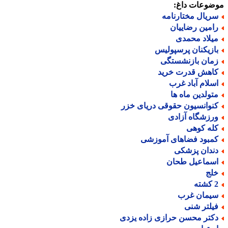
ضوعات داغ:
ریال مختارنامه
امین رضاییان
یلاد محمدی
ازیکنان پرسپولیس
مان بازنشستگی
اهش قدرت خرید
سلام آباد غرب
تولدین ماه ها
نوانسیون حقوقی دریای خزر
رزشگاه آزادی
له کوهی
مبود فضاهای آموزشی
ندان پزشکی
سماعیل طحان
لج
ته
یمان غرب
یلتر شنی
کتر محسن حرازی زاده یزدی