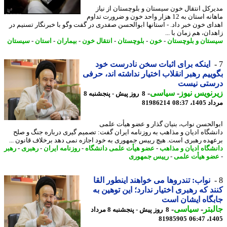
رکل انتقال خون سیستان و بلوچستان از نیاز
ماهانه استان به 12 هزار واحد خون و ضرورت تداوم
ای خون خبر داد. - استانها ابوالحسن صفدری در گفت وگو با خبرنگار تسنیم در
ان، هم زمان با ...
تان و بلوچستان
-
خون
-
بلوچستان
-
انتقال خون
-
بیماران
-
استان
-
سیستان
اینکه برای اثبات سخن نادرست خود
ییم رهبر انقلاب اختیار نداشته اند، حرفی
ستی نیست
نویس نیوز
-
سیاسی
-
8 روز پیش - پنجشنبه 8
1، 08:37
81986214
الحسن نواب، بنیان گذار و عضو هیأت علمی
شگاه ادیان و مذاهب به روزنامه ایران گفت: تصمیم گیری درباره جنگ و صلح
هده رهبری است. هیچ رییس جمهوری به خود اجازه نمی دهد برخلاف قانون ...
شگاه ادیان و مذاهب
-
عضو هیأت علمی دانشگاه
-
روزنامه ایران
-
رهبری
-
رهبر
و هیأت علمی
-
رییس جمهوری
نواب: تندروها می خواهند اینطور القا
د که رهبری اختیار ندارد؛ این توهین به
گاه ایشان است
بتر
-
سیاسی
-
8 روز پیش - پنجشنبه 8 مرداد
81985905
1405