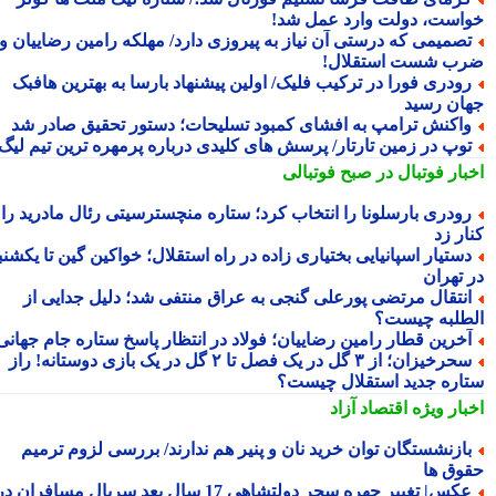
است، دولت وارد عمل شد!
صمیمی که درستی آن نیاز به پیروزی دارد/ مهلکه رامین رضاییان و
ب شست استقلال!
ودری فورا در ترکیب فلیک/ اولین پیشنهاد بارسا به بهترین هافبک
ان رسید
اکنش ترامپ به افشای کمبود تسلیحات؛ دستور تحقیق صادر شد
وپ در زمین تارتار/ پرسش های کلیدی درباره پرمهره ترین تیم لیگ!
بار فوتبال در صبح فوتبالی
ودری بارسلونا را انتخاب کرد؛ ستاره منچسترسیتی رئال مادرید را
ر زد
ستیار اسپانیایی بختیاری زاده در راه استقلال؛ خواکین گین تا یکشنبه
 تهران
نتقال مرتضی پورعلی گنجی به عراق منتفی شد؛ دلیل جدایی از
طلبه چیست؟
خرین قطار رامین رضاییان؛ فولاد در انتظار پاسخ ستاره جام جهانی
سحرخیزان؛ از ۳ گل در یک فصل تا ۲ گل در یک بازی دوستانه! راز
اره جدید استقلال چیست؟
بار ویژه
اقتصاد آزاد
ازنشستگان توان خرید نان و پنیر هم ندارند/ بررسی لزوم ترمیم
وق ها
عکس| تغییر چهره سحر دولتشاهی 17 سال بعد سریال مسافران در