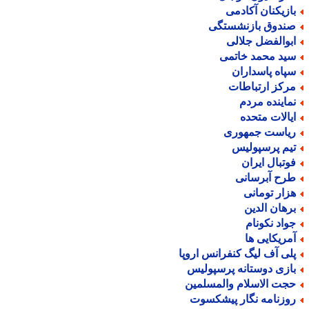
ازیکنان آکادمی
ندوق بازنشستگی
بوالفضل جلالی
ید محمد خاتمی
پاه پاسداران
رکز ارتباطات
ماینده مردم
یالات متحده
یاست جمهوری
یم پرسپولیس
وتبال ایران
رح آبرسانی
زار تومانی
رهان الدین
واد نکونام
مریکایی ها
لی آف لیگ کنفرانس اروپا
ازی دوستانه پرسپولیس
جت الاسلام والمسلمین
وزنامه نگار پیشکسوت