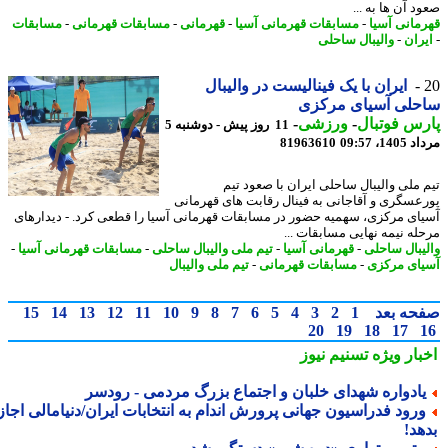
 آن ها به ...
مانی آسیا
-
مسابقات قهرمانی آسیا
-
قهرمانی
-
مسابقات قهرمانی
-
مسابقات
ران
-
والیبال ساحلی
ایران با یک فینالیست در والیبال
حلی آسیای مرکزی
س فوتبال
-
ورزشی
-
11 روز پیش - دوشنبه 5
1، 09:57
81963610
 ملی والیبال ساحلی ایران با صعود تیم
عسگری و آقاجانی به فینال رقابت های قهرمانی
ای مرکزی، سهمیه حضور در مسابقات قهرمانی آسیا را قطعی کرد. - دیدارهای
له نیمه نهایی مسابقات ...
یبال ساحلی
-
قهرمانی آسیا
-
تیم ملی والیبال ساحلی
-
مسابقات قهرمانی آسیا
-
ای مرکزی
-
مسابقات قهرمانی
-
تیم ملی والیبال
حه بعد
1
2
3
4
5
6
7
8
9
10
11
12
13
14
15
20
19
18
17
بار ویژه
تسنیم نیوز
ادواره شهدای خلبان و اجتماع بزرگ مردمی - رودسر
رود فدراسیون جهانی پرورش اندام به انتخابات ایران/دنیامالی اجازه
هد!