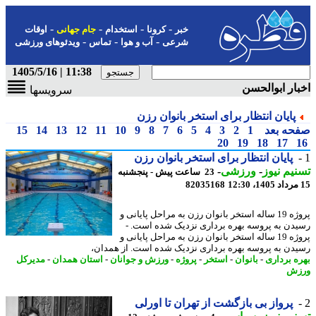
-
-
-
-
خبر
کرونا
استخدام
جام جهانی
اوقات
-
-
-
شرعی
آب و هوا
تماس
ویدئوهای ورزشی
11:38 | 1405/5/16
ار ابوالحسن
سرویسها
پایان انتظار برای استخر بانوان رزن
حه بعد
1
2
3
4
5
6
7
8
9
10
11
12
13
14
15
20
19
18
17
پایان انتظار برای استخر بانوان رزن
یم نیوز
-
ورزشی
-
23 ساعت پیش - پنجشنبه
82035168
پروژه 19 ساله استخر بانوان رزن به مراحل پایانی و
دن به پروسه بهره برداری نزدیک شده است. -
پروژه 19 ساله استخر بانوان رزن به مراحل پایانی و
دن به پروسه بهره برداری نزدیک شده است. از همدان،
ه برداری
-
بانوان
-
استخر
-
پروژه
-
ورزش و جوانان
-
استان همدان
-
مدیرکل
زش
پرواز بی بازگشت از تهران تا اورلی