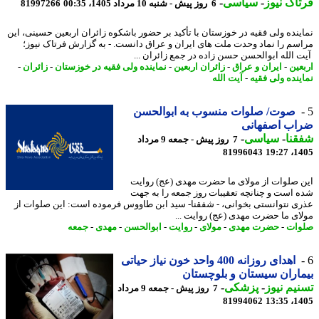
اک نیوز
-
سیاسی
-
6 روز پیش - شنبه 10 مرداد 1405، 00:35
81997266
ینده ولی فقیه در خوزستان با تأکید بر حضور باشکوه زائران اربعین حسینی، این
سم را نماد وحدت ملت های ایران و عراق دانست. - به گزارش فرتاک نیوز؛
 الله ابوالحسن حسن زاده در جمع زائران ...
عین
-
ایران و عراق
-
زائران اربعین
-
نماینده ولی فقیه در خوزستان
-
زائران
-
ینده ولی فقیه
-
آیت الله
صوت/ صلوات منسوب به ابوالحسن
اب اصفهانی
نا
-
سیاسی
-
7 روز پیش - جمعه 9 مرداد
81996043
1405
 صلوات از مولای ما حضرت مهدی (عج) روایت
 است و چنانچه تعقیبات روز جمعه را به جهت
ی نتوانستی بخوانی، - شفقنا- سید ابن طاووس فرموده است: این صلوات از
ای ما حضرت مهدی (عج) روایت ...
ات
-
حضرت مهدی
-
مولای
-
روایت
-
ابوالحسن
-
مهدی
-
جمعه
اهدای روزانه 400 واحد خون نیاز حیاتی
اران سیستان و بلوچستان
یم نیوز
-
پزشکی
-
7 روز پیش - جمعه 9 مرداد
81994062
1405