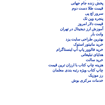
 زنده جام جهانی
مت طلا دست دوم
ر اچ پی
ره وین تک
ت دلار امروز
زش ارز دیجیتال در تهران
ت بار
رین طراحی سایت یزد
د مانیتور استوک
د فالوور پاپ آپ اینستاگرام
یای تبلیغاتی
ید سالت
نه چاپ کتاب با ارزان ترین قیمت
 کتاب ویژه رتبه بندی معلمان
موزیک
مات مرکزی بوش