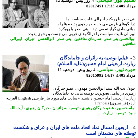
یم نیوز
-
سیاسی
-
4 روز پیش - دوشنبه 12
1، 17:35
82017451
 صدر با رویکرد لیبرالی غایت سیاست را
لگوهای غربی می جست و رجوی پدیده ها را با
نی مادی گرایانه می دید. - بنی صدر با رویکرد
رالی غایت سیاست را درالگوهای غربی می جست و رجوی پدیده ...
الحسن بنی صدر
-
سازمان منافقین
-
بنی صدر
-
ابوالحسن
-
تهران
-
لیبرالی
-
فقین
فیلم| توصیه به زائران و جاماندگان
رت اربعینی امام حسین(علیه السلام)
ه نیوز
-
سیاسی
-
4 روز پیش - دوشنبه 12
1، 14:17
82015992
/ آیت الله سید ابوالحسن مهدوی، عضو خبرگان
ری در پیامی تصویری، توصیه هایی به جاماندگان
زیارت اربعینی امام حسین داشتند. - سایت های مورد نیاز فارسی English العربیه
فرانسوی) Francais ...
م حسین
-
عضو خبرگان رهبری
-
توصیه به زائران
-
خبرگان رهبری
-
آیت الله
-
توصیه
-
زیارت
اربعین امسال نماد اتحاد ملت های ایران و عراق و شکست
طئه های دشمنان است