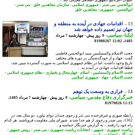
ان آلترناتیو جمهوری اسلامی معرفی کند. - ...
الحسن بنی صدر
-
جمهوری اسلامی
-
سازمان مجاهدین خلق
-
بنی صدر
-
الحسن
-
جمهوری
-
مجاهدین خلق
اقدامات جهادی در آینده به منطقه و
ن نیز تعمیم داده خواهد شد
نا
-
سیاسی
-
9 روز پیش - چهارشنبه 7 مرداد
81980267
1405
 الاسلام والمسلمین سید ابوالحسن فاطمی
: جهاد و از خودگذشتگی در دوره های مختلف
یخ وجود داشت، اما در نظام جمهوری اسلامی به صورت گسترده تبیین شد،
 اقدامات جهادی در آینده به ...
 الاسلام والمسلمین
-
اسلام
-
چهارمحال و بختیاری
-
نظام جمهوری اسلامی
-
 الاسلام
-
جهاد
-
جمهوری اسلامی
فراری به وسعت یک توهم
رگزاری دفاع مقدس
-
سیاسی
-
9 روز پیش - چهارشنبه 7 مرداد 1405،
81979826
11
طه صوری و غیرفرخنده بنی ثدر و رجوی چندان دوام نیاورد. دو سال بعد، در
1362، بنی صدر و رجوی از هم جدا شدند. شورای ملی مقاومت فروپاشید. هر کدام
خود را رفتند. - به گزارش خبرنگار حماسه و ...
ست جمهوری
-
جمهور
-
انتخابات ریاست جمهوری
-
بنی صدر
-
رییس جمهور
-
نگار
-
انتخابات ریاست