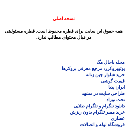
نسخه اصلی
مه حقوق این سایت برای قطره محفوظ است. قطره مسئولیتی
در قبال محتوای مطالب ندارد.
ه باحال مگ
وبروکرز: مرجع معرفی بروکرها
د شلوار جین زنانه
مت گوشی
ان پدیا
احی سایت در مشهد
 نوزاد
لود تلگرام و تلگرام طلایی
د ممبر تلگرام بدون ریزش
اری
شگاه لوله و اتصالات