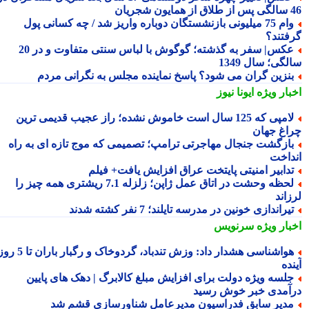
شجریان
وام 75 میلیونی بازنشستگان دوباره واریز شد / چه کسانی پول
فتند؟
عکس| سفر به گذشته؛ گوگوش با لباس سنتی متفاوت و در 20
گی؛ سال 1349
نزین گران می شود؟ پاسخ نماینده مجلس به نگرانی مردم
بار ویژه
ایونا نیوز
لامپی که 125 سال است خاموش نشده؛ راز عجیب قدیمی ترین
اغ جهان
ازگشت جنجال مهاجرتی ترامپ؛ تصمیمی که موج تازه ای به راه
داخت
دابیر امنیتی پایتخت عراق افزایش یافت+ فیلم
لحظه وحشت در اتاق عمل ژاپن؛ زلزله 7.1 ریشتری همه چیز را
اند
یراندازی خونین در مدرسه تایلند؛ 7 نفر کشته شدند
بار ویژه
سرنویس
هواشناسی هشدار داد: وزش تندباد، گردوخاک و رگبار باران تا 5 روز
ده
لسه ویژه دولت برای افزایش مبلغ کالابرگ | دهک های پایین
آمدی خبر خوش رسید
دیر سابق فدراسیون مدیرعامل شناورسازی قشم شد