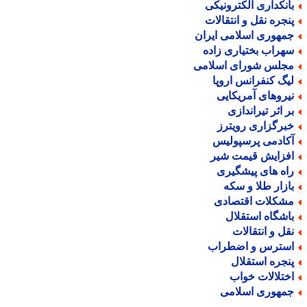
انکداری الکترونیکی
نجره نقل و انتقالات
مهوری اسلامی ایران
هراب بختیاری زاده
جلس شورای اسلامی
یگ کنفرانس اروپا
یروهای آمریکایی
ر اثر تیراندازی
برگزاری رویترز
کادمی پرسپولیس
فزایش قیمت شیر
اه های پیشگیری
ازار طلا و سکه
شکلات اقتصادی
اشگاه استقلال
قل و انتقالات
سترس و اضطراب
نجره استقلال
ختلالات خواب
مهوری اسلامی