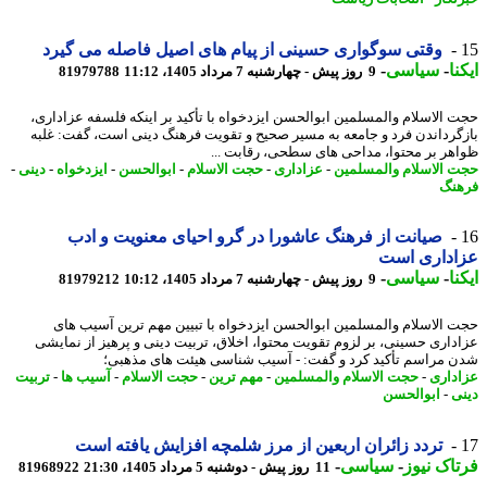
وقتی سوگواری حسینی از پیام های اصیل فاصله می گیرد
نا
-
سیاسی
-
9 روز پیش - چهارشنبه 7 مرداد 1405، 11:12
81979788
 الاسلام والمسلمین ابوالحسن ایزدخواه با تأکید بر اینکه فلسفه عزاداری،
گرداندن فرد و جامعه به مسیر صحیح و تقویت فرهنگ دینی است، گفت: غلبه
هر بر محتوا، مداحی های سطحی، رقابت ...
 الاسلام والمسلمین
-
عزاداری
-
حجت الاسلام
-
ابوالحسن
-
ایزدخواه
-
دینی
-
نگ
صیانت از فرهنگ عاشورا در گرو احیای معنویت و ادب
اداری است
نا
-
سیاسی
-
9 روز پیش - چهارشنبه 7 مرداد 1405، 10:12
81979212
 الاسلام والمسلمین ابوالحسن ایزدخواه با تبیین مهم ترین آسیب های
داری حسینی، بر لزوم تقویت محتوا، اخلاق، تربیت دینی و پرهیز از نمایشی
 مراسم تأکید کرد و گفت: - آسیب شناسی هیئت های مذهبی؛
داری
-
حجت الاسلام والمسلمین
-
مهم ترین
-
حجت الاسلام
-
آسیب ها
-
تربیت
ی
-
ابوالحسن
تردد زائران اربعین از مرز شلمچه افزایش یافته است
اک نیوز
-
سیاسی
-
11 روز پیش - دوشنبه 5 مرداد 1405، 21:30
81968922