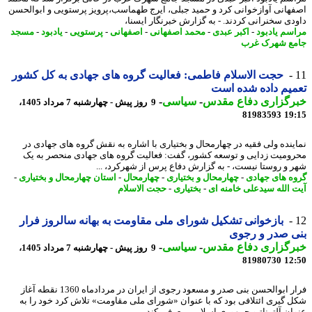
هانی آوازخوانی کرد و حمید جبلی، ایرج طهماسب،پرویز پرستویی و ابوالحسن
دی سخنرانی کردند. - به گزارش خبرنگار ایسنا،
سم یادبود
-
اکبر عبدی
-
محمد اصفهانی
-
اصفهانی
-
پرستویی
-
یادبود
-
مسجد
ع شهرک غرب
حجت الاسلام فاطمی: فعالیت گروه های جهادی به کل کشور
یم داده شده است
رگزاری دفاع مقدس
-
سیاسی
-
9 روز پیش - چهارشنبه 7 مرداد 1405،
81983593
19
ینده ولی فقیه در چهارمحال و بختیاری با اشاره به نقش گروه های جهادی در
ومیت زدایی و توسعه کشور، گفت: فعالیت گروه های جهادی منحصر به یک
 و روستا نیست، - به گزارش دفاع پرس از شهرکرد، ...
ه های جهادی
-
چهارمحال و بختیاری
-
چهارمحال
-
استان چهارمحال و بختیاری
-
 الله سیدعلی خامنه ای
-
بختیاری
-
حجت الاسلام
بازخوانی تشکیل شورای ملی مقاومت به بهانه سالروز فرار
 صدر و رجوی
رگزاری دفاع مقدس
-
سیاسی
-
9 روز پیش - چهارشنبه 7 مرداد 1405،
81980730
12
فرار ابوالحسن بنی صدر و مسعود رجوی از ایران در مردادماه 1360 نقطه آغاز
 گیری ائتلافی بود که با عنوان «شورای ملی مقاومت» تلاش کرد خود را به