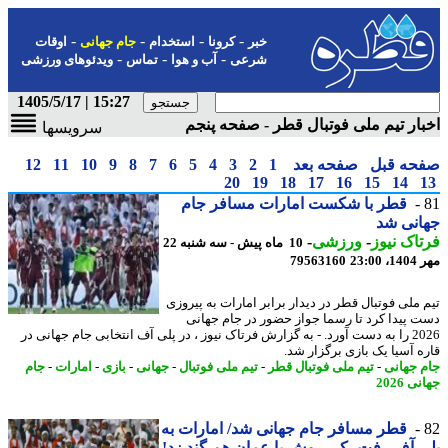
-
-
-
-
خبر
کرونا
استخدام
جام جهانی
اوقات
-
-
-
شرعی
آب و هوا
تماس
ویدئوهای ورزشی
15:27 | 1405/5/17
ار تیم ملی فوتبال قطر - صفحه پنجم
سرویسها
حه قبل
صفحه بعد
1
2
3
4
5
6
7
8
9
10
11
12
20
19
18
17
16
15
14
قطر با شکست امارات مسافر جام
انی شد
اک نیوز
-
ورزشی
-
10 ماه پیش - سه شنبه 22
23:0
79563160
 ملی فوتبال قطر در دیدار برابر امارات به پیروزی
 پیدا کرد تا رسما جواز حضور در جام جهانی
2026 را به دست آورد. - به گزارش فرتاک نیوز ، در پلی آف انتخابی جام جهانی در
ه آسیا یک بازی برگزار شد.
 جهانی
-
تیم ملی فوتبال قطر
-
تیم ملی فوتبال
-
جهانی
-
بازی
-
امارات
-
جام
 2026
قطر مسافر جام جهانی شد/ امارات به
 آف رفت، کی روش با عمان هم گند زد!