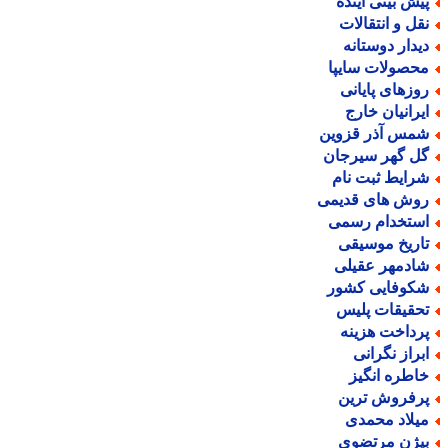
یش بینی آینده
قل و انتقالات
یدار دوستانه
حصولات سایپا
وزهای پایانی
یرانیان خارج
مس آذر قزوین
ل گهر سیرجان
رایط ثبت نام
وش های قدیمی
ستخدام رسمی
اریخ موسیقی
ادمهر عقیلی
کوفایی کشور
حقیقات پلیس
رداخت هزینه
براز نگرانی
اطره انگیز
رفروش ترین
یلاد محمدی
یژن مرتضوی