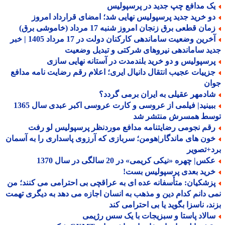
ک مدافع چپ جدید در پرسپولیس
و خرید جدید پرسپولیس نهایی شد؛ امضای قرارداد امروز
ان قطعی برق زنجان امروز شنبه 17 مرداد (خاموشی برق)
آخرین وضعیت ساماندهی کارکنان دولت در 17 مرداد 1405 | خبر
د ساماندهی نیروهای شرکتی و تبدیل وضعیت
رسپولیس و دو خرید بلندمدت در آستانه نهایی سازی
زییات عجیب انتقال دانیال ایری؛ اعلام رقم رضایت نامه مدافع
ان
ادمهر عقیلی به ایران برمی گردد؟
ببینید| فیلمی از عروسی و کارت عروسی اکبر عبدی سال 1365
سط همسرش منتشر شد
قم نجومی رضایتنامه مدافع موردنظر پرسپولیس لو رفت
ون های ماندگار|هومن؛ سربازی که آرزوی پاسداری را به آسمان
+تصویر
س| چهره «نیکی کریمی» در 20 سالگی در سال 1370
رید بعدی پرسپولیس بست!
زشکیان: متأسفانه عده ای به عراقچی بی احترامی می کنند؛ من
 دانم کدام دین و مذهب به انسان اجازه می دهد به دیگری تهمت
د، ناسزا بگوید یا بی احترامی کند
الاد پاستا و سبزیجات با یک سس رژیمی