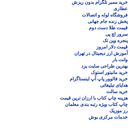
د ممبر تلگرام بدون ریزش
اری
شگاه لوله و اتصالات
 زنده جام جهانی
مت طلا دست دوم
ر اچ پی
ره وین تک
ت دلار امروز
زش ارز دیجیتال در تهران
ت بار
رین طراحی سایت یزد
د مانیتور استوک
د فالوور پاپ آپ اینستاگرام
یای تبلیغاتی
ید سالت
نه چاپ کتاب با ارزان ترین قیمت
 کتاب ویژه رتبه بندی معلمان
موزیک
مات مرکزی بوش