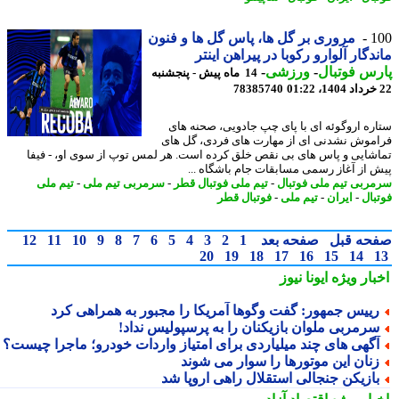
1
مروری بر گل ها، پاس گل ها و فنون
دگار آلوارو رکوبا در پیراهن اینتر
س فوتبال
-
ورزشی
-
14 ماه پیش - پنجشنبه
78385740
ره اروگوئه ای با پای چپ جادویی، صحنه های
موش نشدنی ای از مهارت های فردی، گل های
شایی و پاس های بی نقص خلق کرده است. هر لمس توپ از سوی او، - فیفا
 از آغاز رسمی مسابقات جام باشگاه ...
ربی تیم ملی فوتبال
-
تیم ملی فوتبال قطر
-
سرمربی تیم ملی
-
تیم ملی
بال
-
ایران
-
تیم ملی
-
فوتبال قطر
حه قبل
صفحه بعد
1
2
3
4
5
6
7
8
9
10
11
12
20
19
18
17
16
15
14
بار ویژه
ایونا نیوز
ییس جمهور: گفت وگوها آمریکا را مجبور به همراهی کرد
رمربی ملوان بازیکنان را به پرسپولیس نداد!
گهی های چند میلیاردی برای امتیاز واردات خودرو؛ ماجرا چیست؟
نان این موتورها را سوار می شوند
ازیکن جنجالی استقلال راهی اروپا شد