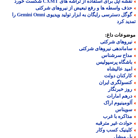
شه اپل برای استفاده از تراشه های CXMT شکست خورد
ذف واسطه ها و رفع تبعیض از نیروهای شرکتی
گوگل دسترسی رایگان به ابزار تولید ویدیوی Gemini Omni را
ید کرد
ضوعات داغ:
یروهای شرکتی
اماندهی نیروهای شرکتی
داح سرشناس
اشگاه پرسپولیس
مید عالیشاه
ارکنان دولت
نسولگری ایران
وز خبرنگار
رهم امارات
لومینیوم اراک
ویناس
ذاکره با غرب
وادث غیر مترقبه
لینیک کسب وکار
ل میشل