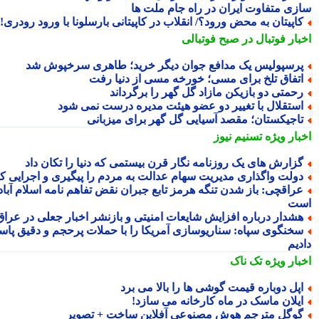
زی متفاوت ایران در راه جام ملت ها
اپیتان به محض ورود؟/ انقلاب در کاپیتانی بارسلونا با ورود رودری!
بار فوتبال در صبح فوتبالی
رسپولیس یک مدافع جوان دیگر خرید؛ طاهری سرخپوش شد
تفاق تلخ برای مسی؛ خورخه مسی از دنیا رفت
حمتی دو بازیکن مازاد گل گهر را برگرداند
ستقلال با تغییر دو عضو هیئت مدیره درست نمی شود
اجیکستان؛ مقصد آسیایی گل گهر برای میزبانی
بار ویژه
تسنیم نیوز
زارش های یک روزنامه نگار قرن بیستمی که دنیا را تکان داد
ولت واگذاری مدیریت سهام عدالت به مردم را پیگیری و اجرایی کند
راقچی: باز شدن تنگه هرمز تابع جبران نقض تفاهم نامه اسلام آباد
ت
شدار درباره افزایش شایعات امنیتی و بازنشر اخبار جعلی در عراق
خنگوی سپاه: سناریوسازی آمریکا را با حملات پرحجم و دقیق پاسخ
دیم
بار ویژه
تک ناک
پل دوباره قیمت گوشی ها را بالا می برد
یلان ماسک در ماه کارخانه می سازد!
وگل مترجم هوش مصنوعی آفلاین ساخت + تصویر