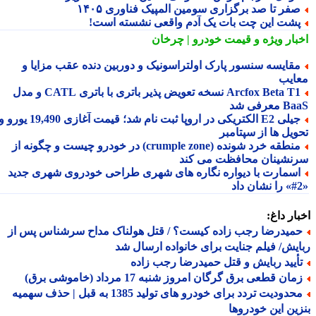
فر تا صد برگزاری سومین المپیک فناوری ۱۴۰۵
شت این چت بات یک آدم واقعی نشسته است!
بار ویژه
و قیمت خودرو | چرخان
قایسه سنسور پارک اولتراسونیک و دوربین دنده عقب مزایا و
ایب
Arcfox Beta T1 نسخه تعویض پذیر باتری با باتری CATL و مدل
معرفی شد
جیلی E2 الکتریکی در اروپا ثبت نام شد؛ قیمت آغازی 19,490 یورو و
ویل ها از سپتامبر
منطقه خرد شونده (crumple zone) در خودرو چیست و چگونه از
نشینان محافظت می کند
سمارت با دیواره نگاره های شهری طراحی خودروی شهری جدید
ار داغ:
میدرضا رجب زاده کیست؟ / قتل هولناک مداح سرشناس پس از
یش/ فیلم جنایت برای خانواده ارسال شد
أیید ربایش و قتل حمیدرضا رجب زاده
ان قطعی برق گرگان امروز شنبه 17 مرداد (خاموشی برق)
محدودیت تردد برای خودرو های تولید 1385 به قبل | حذف سهمیه
ین این خودروها