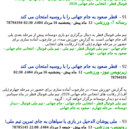
بال قطر
-
انتخابی جام جهانی 2026
قطر صعود به جام جهانی را با روسیه امتحان می کند
نه 7
-
ورزشی
-
12 ماه پیش - پنجشنبه 16 مرداد 1404، 02:30
78794194
 ملی فوتبال قطر به دنبال برگزاری دو بازی دوستانه پیش از مرحله بعدی پلی
جام جهانی است. به گزارش «ورزش سه»، در چارچوب آماده سازی برای
ر در مرحله چهارم (پلی آف) از رقابت های انتخابی ...
 جهانی
-
تیم ملی فوتبال قطر
-
تیم ملی
-
تیم ملی فوتبال
-
انتخابی جام جهانی
-
د به جام جهانی
-
جهانی
قطر صعود به جام جهانی را با روسیه امتحان می کند
نویس نیوز
-
ورزشی
-
12 ماه پیش - پنجشنبه 16 مرداد 1404، 02:30
78794
گزارش «ورزش سه»، در چارچوب آماده سازی برای حضور در مرحله چهارم (پلی
آف) از رقابت های انتخابی جام جهانی 2026، تیم ملی فوتبال قطر در ماه سپتامبر
ه دو دیدار دوستانه برگزار خواهد کرد. - گروه :
 ملی فوتبال قطر
-
انتخابی جام جهانی
-
جام جهانی
-
تیم ملی فوتبال
-
دیدار
تانه
-
مرحله چهارم
-
صعود به جام جهانی
ملی پوشان الدحیل در بازی با سپاهان به جای تمرین تیم ملی!
نویس
-
ورزشی
-
13 ماه پیش - جمعه 3 مرداد 1404، 22:08
78705145