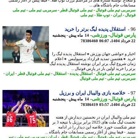
جاع. نوشته ستاره های در مراسم بزرگ توپ طلا: - فیفا پیش از آغاز رسمی
بقات جام باشگاه های ...
ربی تیم ملی فوتبال
-
تیم ملی فوتبال قطر
-
سرمربی تیم ملی
-
تیم ملی
بال
-
ایران
-
توپ طلا
-
تیم ملی
استقلال پدیده لیگ برتر را خرید
س فوتبال
-
ورزشی
-
14 ماه پیش - پنجشنبه
78386460
ار و حواشی جهان ورزش🔸استقلال پدیده لیگ را
د 🔸هفتمین تمدید قرارداد پرسپولیس 🔸اعلام
ن شروع لیگ برتر ایران نوشته استقلال پدیده لیگ
 را خرید اولین بار در پارس فوتبال ...
ربی تیم ملی فوتبال
-
استقلال پدیده
-
استقلال
-
تیم ملی فوتبال قطر
-
ایران
-
ربی تیم ملی
-
تیم ملی فوتبال
خلاصه بازی والیبال ایران و برزیل
س فوتبال
-
ورزشی
-
14 ماه پیش - پنجشنبه
78386419
 ملی والیبال ایران در نخستین دیدارش از هفته
نخست لیگ ملت های 2025 برابر برزیل با نتیجه 3 بر
 شکست خورد. خلاصه این دیدار را در ادامه
نید. - فیفا پیش از آغاز رسمی مسابقات جام باشگاه ...
ربی تیم ملی فوتبال
-
تیم ملی فوتبال قطر
-
ایران
-
سرمربی تیم ملی
-
تیم