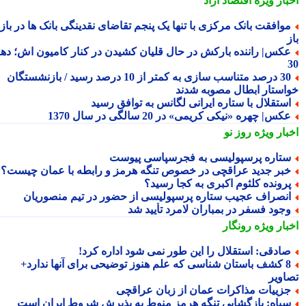
بار ویژه
اقتصاد آزاد
وافقت بانک مرکزی با تنها یک پنجم تقاضای نقدینگی بانک ها در بازار
کس| راننده بارکش در حال قلیان کشیدن در کنار کامیون اش؛ دهه
30 درصد متناسب سازی به کمتر از 10 درصد رسید / بازنشستگان
استار ابطال مصوبه شدند
ستقلال با ستاره ایرانی لگانس به توافق رسید
کس| چهره «نیکی کریمی» در 20 سالگی در سال 1370
بار ویژه
روز نو
تاره پرسپولیسی به فجرسپاسی پیوست
بر جدید عراقچی در خصوص تنگه هرمز و رابطه با عمان چیست؟
رونده کلثوم اکبری به کجا رسید؟
نصراف عجیب ستاره پرسپولیسی از حضور در تیم منصوریان
جود فسفر در بمباران لامرد تأیید شد
بار ویژه
رونگار
ادقی: استقلال را این طور نمی شود اداره کرد!
8 کشف باستان شناسی که علم هنوز توضیحی برای آنها ندارد+
اویر
زییات مذاکرات عمان از زبان عراقچی
پاه: بازگشایی تنگه هرمز منوط به پذیرش شروط ایران است