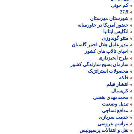
م خونی
27.
هرستان مهرستان
ضور آمریکا در خاورمیانه
نگلیس ایتالیا
تئو گوندوزی
دیرعامل هلال احمر گلستان
حیای تالاب های کشور
رح آبخیزداری
ازمان بسیج سازندگی کشور
حصولات استراتژیک
لکه
نتشار فیلم
ریستال
حمدمهدی بخشی
بدیل وضعیت
دافع نساجی
دمت سربازی
راسم عروسی
قل و انتقالات پرسپولیس