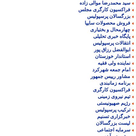
ید محمدرضا موالی زاده
راکسیون کارگری مجلس
زرگسالان پرسپولیس
روش محصولات سایپا
هارمحال و بختیاری
ایگاه خبری تحلیلی
نتقالات پرسپولیس
بوالفضل رزاق پور
ستاندار خوزستان
ماینده ولی فقیه
مام جمعه شهرکرد
شاور رییس جمهور
رنامه زمانبندی
راکسیون کارگری
یم نیروی زمینی
ژیم صهیونیستی
رکیب پرسپولیس
برگزاری تسنیم
یست بزرگسالان
رمایه اجتماعی