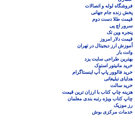
شگاه لوله و اتصالات
 زنده جام جهانی
مت طلا دست دوم
ر اچ پی
ره وین تک
ت دلار امروز
زش ارز دیجیتال در تهران
ت بار
رین طراحی سایت یزد
د مانیتور استوک
د فالوور پاپ آپ اینستاگرام
یای تبلیغاتی
ید سالت
نه چاپ کتاب با ارزان ترین قیمت
 کتاب ویژه رتبه بندی معلمان
موزیک
مات مرکزی بوش