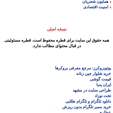
مایون شجریان
منیت اقتصادی
نسخه اصلی
مه حقوق این سایت برای قطره محفوظ است. قطره مسئولیتی
در قبال محتوای مطالب ندارد.
وبروکرز: مرجع معرفی بروکرها
د شلوار جین زنانه
مت گوشی
ان پدیا
احی سایت در مشهد
 نوزاد
لود تلگرام و تلگرام طلایی
د ممبر تلگرام بدون ریزش
اری