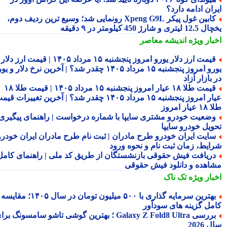
ان ادامه دارد؟
کابین غول پیکر Xpeng G9L رونمایی شد؛ وسیع ترین ردیف دوم،
ری و شارژ 450 کیلومتر در ۹ دقیقه
بار ویژه
اندیشه معاصر
قیمت ارز دلار یورو امروز پنجشنبه ۱۵ مرداد ۱۴۰۵ | قیمت ارز دلار
یورو امروز پنجشنبه ۱۵ مرداد ۱۴۰۵ چقدر شد؟ | آخرین نرخ دلار و یورو
بازار آزاد
قیمت طلا ۱۸ عیار امروز پنجشنبه ۱۵ مرداد ۱۴۰۵ | قیمت طلا ۱۸
عیار امروز پنجشنبه ۱۵ مرداد ۱۴۰۵ چقدر شد؟ | آخرین تغییرات قیمت
ار امروز
ضعیت خودرو مشتری سایپا با شماره درخواست | راهنمای پیگیری
ویل خودرو سایپا
ایت ایران خودرو طرح مادران | ثبت نام طرح مادران ایران خودرو،
ایط، زمان ثبت نام و نحوه ورود
ریافت فیش حقوقی بازنشستگان از طریق کد ملی | راهنمای کامل
اهده و دانلود فیش حقوقی
بار ویژه
تک ناک
بهترین سرمایه گذاری با ۵۰۰ میلیون تومان در سال ۱۴۰۵؛ مقایسه
مل گزینه های سودآور
بررسی Galaxy Z Fold8 Ultra ؛ بهترین گوشی تاشو سامسونگ برای
2026