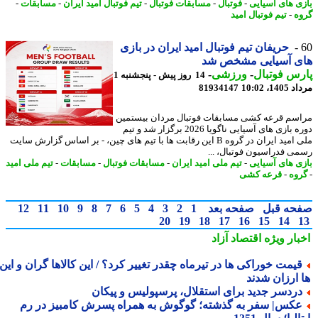
ی های آسیایی
-
فوتبال
-
مسابقات فوتبال
-
تیم فوتبال امید ایران
-
مسابقات
-
ه
-
تیم فوتبال امید
حریفان تیم فوتبال امید ایران در بازی
ی آسیایی مشخص شد
س فوتبال
-
ورزشی
-
14 روز پیش - پنجشنبه 1
1، 10:02
81934147
سم قرعه کشی مسابقات فوتبال مردان بیستمین
دوره بازی های آسیایی ناگویا 2026 برگزار شد و تیم
ملی امید ایران در گروه B این رقابت ها با تیم های چین، - بر اساس گزارش سایت
ی فدراسیون فوتبال، ...
ی های آسیایی
-
تیم ملی امید ایران
-
مسابقات فوتبال
-
مسابقات
-
تیم ملی امید
وه
-
قرعه کشی
حه قبل
صفحه بعد
1
2
3
4
5
6
7
8
9
10
11
12
20
19
18
17
16
15
14
بار ویژه
اقتصاد آزاد
یمت خوراکی ها در تیرماه چقدر تغییر کرد؟ / این کالاها گران و این
 ارزان شدند
ردسر جدید برای استقلال، پرسپولیس و پیکان
کس| سفر به گذشته؛ گوگوش به همراه پسرش کامبیز در رم