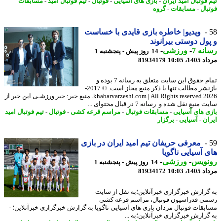
فوتبال امید ایران
-
بازی های آسیایی
-
فوتبال
-
تیم فوتبال امید
-
مسابقات
بال
-
مسابقات
-
گروه
ویدیو| خاطره بازی قایدی با خساست
ول دوستی بیرانوند
نه 7
-
ورزشی
-
14 روز پیش - پنجشنبه 1
1، 10:05
81934179
تمام حقوق این سایت متعلق به رسانه 7 بوده و
بازنشر مطالب تنها با ذکر منبع مجاز است. © 2017-
2026 khabarvarzeshi.com | All Rights reserved. منبع خبر: خبر ورزشـی این خبر از
منبع نقل شده و رسانه 7 در قبال محتوای ...
ی های آسیایی
-
مسابقات فوتبال
-
مراسم قرعه کشی
-
فوتبال
-
تیم فوتبال امید
ان
-
آسیایی
-
برگزار
معرفی حریفان تیم امید ایران در بازی
 آسیایی ناگویا
نویس
-
ورزشی
-
14 روز پیش - پنجشنبه 1
1، 10:03
81934172
گزارش خبرگزاری خبرآنلاین؛به نقل از سایت
ی فدراسیون فوتبال، مراسم قرعه کشی
بقات فوتبال مردان بازی های آسیایی ناگویا به گزارش خبرگزاری خبرآنلاین؛ -
گزارش خبرگزاری خبرآنلاین؛به ...