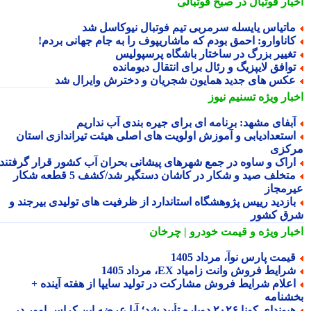
بار فوتبال در صبح فوتبالی
اتیاس یایسله سرمربی تیم فوتبال نیوکاسل شد
اناوارو: احمق بودم که ماشاریپوف را به جام جهانی بردم!
غییر بزرگ در ساختار باشگاه پرسپولیس
وافق لایپزیگ و رئال برای انتقال دیومانده
کس های جدید همایون شجریان و دخترش وایرال شد
بار ویژه
تسنیم نیوز
بفای مشهد: برنامه ای برای جیره بندی آب نداریم
ستعدادیابی و آموزش اولویت های اصلی هیئت تیراندازی استان
کزی
راک و ساوه در جمع شهرهای پیشانی بحران آب کشور قرار گرفتند
متخلف صید و شکار در کاشان دستگیر شد/کشف 5 قطعه شکار
رمجاز
ازدید رییس پژوهشگاه استاندارد از ظرفیت های تولیدی بیرجند و
ق کشور
بار ویژه
و قیمت خودرو | چرخان
یمت پارس نوآ، مرداد 1405
رایط فروش وانت زامیاد EX، مرداد 1405
علام شرایط فروش مشارکت در تولید سایپا از هفته آینده +
شنامه
هیوندای کونا ۲۰۲۶ دوباره تأیید شد؛ آیا عرضه این کراس اوور در