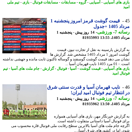
ی های آسیایی
-
آسیایی
-
گروه
-
مسابقات
-
مسابقات فوتبال
-
بازی
-
تیم ملی
د
قیمت گوشت قرمز امروز پنجشنبه 1
140 +جدول
نه 7
-
ورزشی
-
14 روز پیش - پنجشنبه 1
1، 13:55
81935993
گزارش پارسینه به نقل از تجارت نیوز، قیمت
گوشت امروز 1 مرداد 1405 مشخص شد. گزارش ها
ن می دهد قیمت گوشت گوسفند و گوساله تاکنون ثابت مانده و جهشی نداشته
14 نایب قهرمان آسیا ...
ی های آسیایی
-
قیمت گوشت
-
آسیا
-
فوتبال
-
گزارش
-
جام ملت های آسیا
-
تیم
بال امید
نایب قهرمان آسیا و قدرت سنتی شرق
انتظار تیم فوتبال امید ایران!
نه 7
-
ورزشی
-
14 روز پیش - پنجشنبه 1
1، 13:50
81935962
گزارش خبرنگار مهر، بازی های آسیایی همواره
ی فوتبال آسیا داستانی متفاوت داشته است.
چه جام ملت های آسیا بالاترین سطح رقابت ملی فوتبال قاره محسوب می
، اما در کشورهای شرق آسیا، ...