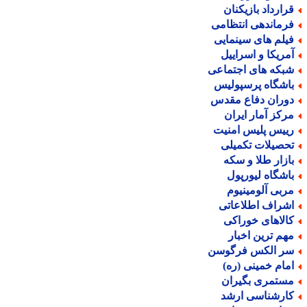
رارداد بازیکنان
رماندهی انتظامی
یلم های سینمایی
مریکا و اسراییل
بکه های اجتماعی
اشگاه پرسپولیس
وران دفاع مقدس
رکز آمار ایران
ییس پلیس امنیت
حصیلات تکمیلی
ازار طلا و سکه
اشگاه لیورپول
ربی آلومینیوم
شراف اطلاعاتی
الاهای خوراکی
هم ترین اخبار
ر الکس فرگوسن
مام خمینی (ره)
ستمری بگیران
ارشناسی ارشد