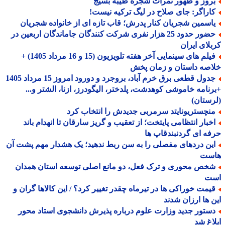
روز و ظهور ثمرات شجره طیبه بسیج
اراگر: جای صلاح در لیگ ترکیه نیست!
اسمین شجریان کنار پدرش؛ قاب تازه ای از خانواده شجریان
حضور حدود 25 هزار نفری شرکت کنندگان جاماندگان اربعین در
لای ایران
فیلم های سینمایی آخر هفته تلویزیون (15 و 16 مرداد 1405) +
صه داستان و زمان پخش
جدول قطعی برق خرم آباد، بروجرد و دورود امروز 15 مرداد 1405
نامه خاموشی کوهدشت، پلدختر، الیگودرز، ازنا، الشتر و...
ستان)
نچستریونایتد سرمربی جدیدش را انتخاب کرد
خبار انتظامی پایتخت؛ از تعقیب و گریز سارقان تا انهدام باند
ه ای گردنبندقاپ ها
ین دردهای مفصلی را به سن ربط ندهید؛ یک هشدار مهم پشت آن
ست
خص محوری و ترک فعل، دو مانع اصلی توسعه استان همدان
ت
یمت خوراکی ها در تیرماه چقدر تغییر کرد؟ / این کالاها گران و
 ها ارزان شدند
ستور جدید وزارت علوم درباره پذیرش دانشجوی استاد محور
اغ شد