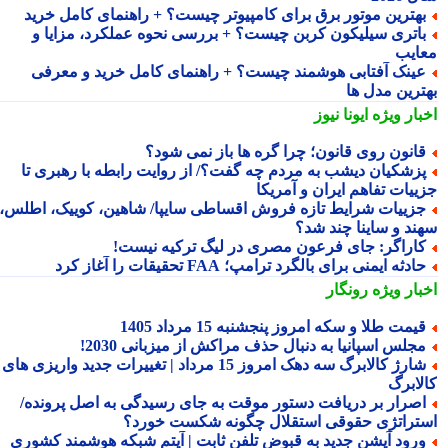
هترین موتور برق برای کامپیوتر چیست؟ + راهنمای کامل خرید
اتری سیلیکون کربن چیست؟ + بررسی نحوه عملکرد، مزایا و
ایب
ینک آفتابی هوشمند چیست؟ + راهنمای کامل خرید و معرفی
ترین مدل ها
بار ویژه
ایونا نیوز
انون روی قانون؛ چرا گره ها باز نمی شود؟
زشکیان دیشب به مردم چه گفت؟/ از روایت رابطه با رهبری تا
ییات تفاهم ایران و آمریکا
زییات شرایط تازه فروش اقساطی سایپا/ شاهین، کوییک، اطلس،
ند و ساینا چند شد؟
اراگر: جای فرعون مصری در لیگ ترکیه نیست!
ادثه ایمنی برای بالگرد ترامپ؛ FAA تحقیقات را آغاز کرد
بار ویژه
رونگار
یمت طلا و سکه امروز پنجشنبه 15 مرداد 1405
جلس اسپانیا به دنبال حذف مراکش از میزبانی 2030!
شارژ کالابرگ سه دهک امروز 15 مرداد | تغییرات جدید واریزی های
لابرگ
صرار بر دریافت دستور موقت به جای رسیدگی به اصل پرونده/
تراتژی حقوقی استقلال چگونه شکست خورد؟
رود آپشن جدید به قبوض تلفن ثابت | آیتم شبکه هوشمند کشوری