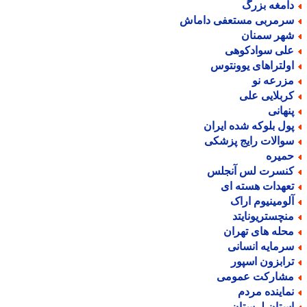
امغه بزرگ
رمربی مستعفی داماش
هر سمنان
لی سوادکوهی
ولتراهای یوونتوس
زرعه نو
ربلایی علی
نهانی
ول بلوکه شده ایران
والات رایج پزشکی
میره
نسرت لس آنجلس
عهدات هسته ای
لومینیوم اراک
نچستریونایتد
حله های تهران
رمایه انسانی
رابزون اسپور
شارکت عمومی
ماینده مردم
ستان لرستان