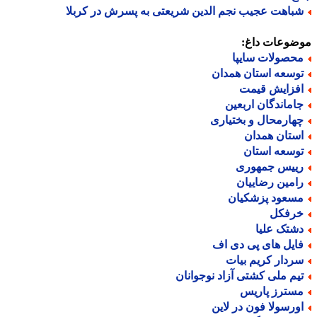
باهت عجیب نجم الدین شریعتی به پسرش در کربلا
ضوعات داغ:
حصولات سایپا
وسعه استان همدان
فزایش قیمت
اماندگان اربعین
هارمحال و بختیاری
ستان همدان
وسعه استان
ییس جمهوری
امین رضاییان
سعود پزشکیان
رفکل
شتک علیا
ایل های پی دی اف
ردار کریم بیات
یم ملی کشتی آزاد نوجوانان
سترز پاریس
ورسولا فون در لاین