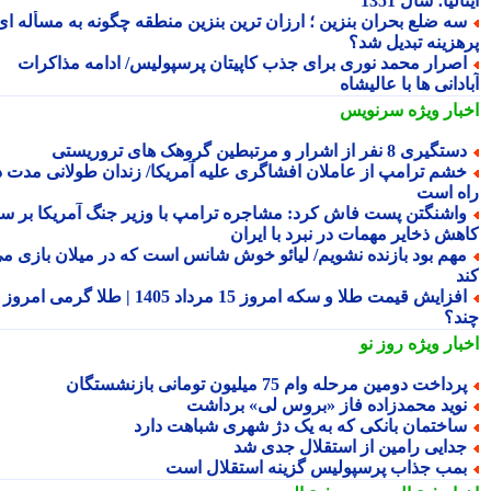
الیا؛ سال 1351
ه ضلع بحران بنزین ؛ ارزان ترین بنزین منطقه چگونه به مسأله ای
هزینه تبدیل شد؟
صرار محمد نوری برای جذب کاپیتان پرسپولیس/ ادامه مذاکرات
دانی ها با عالیشاه
بار ویژه
سرنویس
تگیری 8 نفر از اشرار و مرتبطین گروهک های تروریستی
شم ترامپ از عاملان افشاگری علیه آمریکا/ زندان طولانی مدت در
ه است
اشنگتن پست فاش کرد: مشاجره ترامپ با وزیر جنگ آمریکا بر سر
هش ذخایر مهمات در نبرد با ایران
هم بود بازنده نشویم/ لیائو خوش شانس است که در میلان بازی می
د
افزایش قیمت طلا و سکه امروز 15 مرداد 1405 | طلا گرمی امروز
د؟
بار ویژه
روز نو
رداخت دومین مرحله وام 75 میلیون تومانی بازنشستگان
وید محمدزاده فاز «بروس لی» برداشت
اختمان بانکی که به یک دژ شهری شباهت دارد
دایی رامین از استقلال جدی شد
مب جذاب پرسپولیس گزینه استقلال است