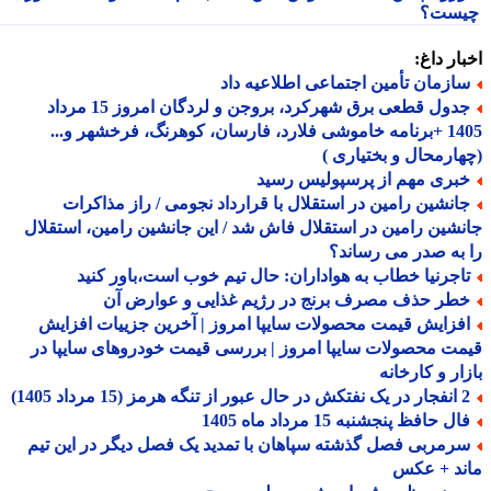
ست؟
ار داغ:
ازمان تأمین اجتماعی اطلاعیه داد
جدول قطعی برق شهرکرد، بروجن و لردگان امروز 15 مرداد
1405 +برنامه خاموشی فلارد، فارسان، کوهرنگ، فرخشهر و...
ارمحال و بختیاری )
بری مهم از پرسپولیس رسید
انشین رامین در استقلال با قرارداد نجومی / راز مذاکرات
شین رامین در استقلال فاش شد / این جانشین رامین، استقلال
به صدر می رساند؟
اجرنیا خطاب به هواداران: حال تیم خوب است،باور کنید
طر حذف مصرف برنج در رژیم غذایی و عوارض آن
فزایش قیمت محصولات سایپا امروز | آخرین جزییات افزایش
ت محصولات سایپا امروز | بررسی قیمت خودروهای سایپا در
ار و کارخانه
ه هرمز (15 مرداد 1405)
ل حافظ پنجشنبه 15 مرداد ماه 1405
رمربی فصل گذشته سپاهان با تمدید یک فصل دیگر در این تیم
ند + عکس