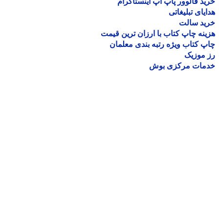
د فالوور پاپ آپ اینستاگرام
یای تبلیغاتی
ید سالت
نه چاپ کتاب با ارزان ترین قیمت
 کتاب ویژه رتبه بندی معلمان
موزیک
مات مرکزی بوش