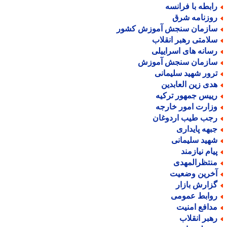
ابطه با فرانسه
وزنامه شرق
ازمان سنجش آموزش کشور
لامتی رهبر انقلاب
سانه های اسراییلی
ازمان سنجش آموزش
رور شهید سلیمانی
دی زین العابدین
ییس جمهور ترکیه
زارت امور خارجه
جب طیب اردوغان
بهه پایداری
هید سلیمانی
یام نیازمند
نتظرالمهدی
خرین وضعیت
زارش بازار
وابط عمومی
دافع امنیت
هبر انقلاب