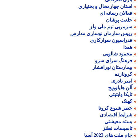
ستان چهارمحال و بختیاری
عالان رسانه ای
لعت پوشان
رمربی تیم ملی ولز
ییس سازمان نوسازی مدارس
دراسیون سوارکاری
مدا
حمود شالویی
رهنگ سرای سرو
یمارستان نورافشار
رونازده
میر نادری
لن هلیلوویچ
ایکا وایتیتی
هنک
طر شیوع کرونا
رایط اقتصادی
سته معیشتی
اسیسات نطنز
م ملت های 2023 آسیا