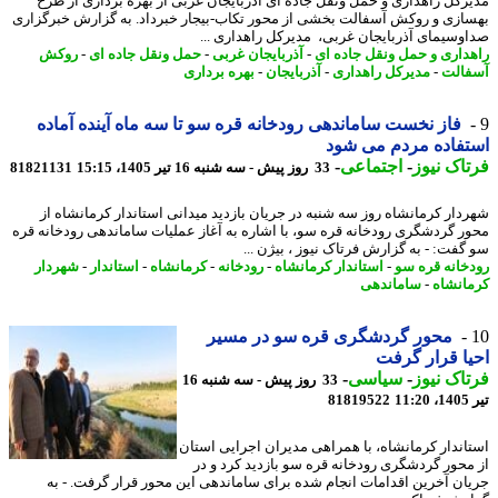
رکل راهداری و حمل ونقل جاده ای آذربایجان غربی از بهره برداری از طرح
ازی و روکش آسفالت بخشی از محور تکاب-بیجار خبرداد. به گزارش خبرگزاری
وسیمای آذربایجان غربی، مدیرکل راهداری ...
داری و حمل ونقل جاده ای
-
آذربایجان غربی
-
حمل ونقل جاده ای
-
روکش
الت
-
مدیرکل راهداری
-
آذربایجان
-
بهره برداری
فاز نخست ساماندهی رودخانه قره سو تا سه ماه آینده آماده
فاده مردم می شود
اک نیوز
-
اجتماعی
-
33 روز پیش - سه شنبه 16 تیر 1405، 15:15
81821131
دار کرمانشاه روز سه شنبه در جریان بازدید میدانی استاندار کرمانشاه از
ر گردشگری رودخانه قره سو، با اشاره به آغاز عملیات ساماندهی رودخانه قره
گفت: - به گزارش فرتاک نیوز ، بیژن ...
خانه قره سو
-
استاندار کرمانشاه
-
رودخانه
-
کرمانشاه
-
استاندار
-
شهردار
انشاه
-
ساماندهی
محور گردشگری قره سو در مسیر
ا قرار گرفت
اک نیوز
-
سیاسی
-
33 روز پیش - سه شنبه 16
1
81819522
اندار کرمانشاه، با همراهی مدیران اجرایی استان
محور گردشگری رودخانه قره سو بازدید کرد و در
ان آخرین اقدامات انجام شده برای ساماندهی این محور قرار گرفت. - به