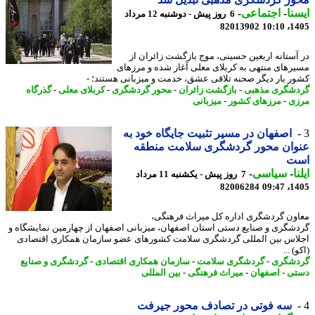
نا
-
اجتماعی
-
6 روز پیش - دوشنبه 12 مرداد
82013902
1405
آستانه اربعین حسینی، موج بازگشت زائران از
رهای منتهی به کربلای معلی آغاز شده و مرزهای
ر بار دیگر صحنه تلاقی عشق، خدمت و میزبانی هستند؛ -
شگری مذهبی
-
بازگشت زائران
-
محور گردشگری
-
کربلای معلی
-
گذرگاه
ی
-
مرزهای کشور
-
میزبانی
اصفهان در مسیر تثبیت جایگاه خود به
وان محور گردشگری سلامت منطقه
ت
ا
-
سیاسی
-
7 روز پیش - یکشنبه 11 مرداد
82006284
1405
ون گردشگری اداره کل میراث فرهنگی،
شگری و صنایع دستی استان اصفهان، میزبانی اصفهان از چهارمین نمایشگاه و
اس بین المللی گردشگری سلامت کشورهای عضو سازمان همکاری اقتصادی
) ...
شگری
-
گردشگری سلامت
-
سازمان همکاری اقتصادی
-
گردشگری و صنایع
تی
-
اصفهان
-
میراث فرهنگی
-
بین المللی
سه فوتی در تصادف محور جیرفت