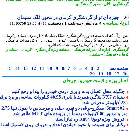
شگری
-
لالی
-
محور گردشگری
چهره ای نو از گردشگری کرمان در محور مُلک سلیمان
ا
-
سیاسی
-
4 ماه پیش - سه شنبه 1 اردیبهشت 1405، 15:55
81305758
از آن که ایده منطقه ویژه گردشگری «مُلک سلیمان» از سوی استاندار کرمان
ح شد، یک محور گردشگری با همین عنوان از سوی اداره کل میراث فرهنگی
 استان در شرق شهر کرمان تعریف شده که آثاری ...
شگری
-
اداره کل میراث فرهنگی
-
منطقه ویژه گردشگری
-
کرمان
-
استاندار
ان
-
فرهنگی
-
سلیمان
حه بعد
1
2
3
4
5
6
7
8
9
10
11
12
13
14
15
20
19
18
17
بار ویژه
و قیمت خودرو | چرخان
گونه محل اتصال بدنه و برق دزدی خودرو را پیدا و رفع کنیم
نیسان NX7 پلاگین هیبرید با باتری 40.95 کیلووات ساعتی و برد برقی
 معرفی شد
Smart #2؛ میکرو-برقی دو نفره جیلی و مرسدس با طول تنها 2.75
ور 60 کیلووات رسماً در پرونده های MIIT ظاهر شد
روش ویژه تویوتا Rav4 ره نیاز ایستا
کبار برای همیشه با نحوه خواندن اعداد و حروف روی لاستیک آشنا
ید