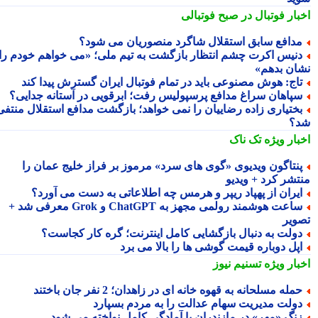
بار فوتبال در صبح فوتبالی
دافع سابق استقلال شاگرد منصوریان می شود؟
نیس اکرت چشم انتظار بازگشت به تیم ملی؛ «می خواهم خودم را
ان بدهم»
اج: هوش مصنوعی باید در تمام فوتبال ایران گسترش پیدا کند
پاهان سراغ مدافع پرسپولیس رفت؛ ابرقویی در آستانه جدایی؟
ختیاری زاده رضاییان را نمی خواهد؛ بازگشت مدافع استقلال منتفی
؟
بار ویژه
تک ناک
نتاگون ویدیوی «گوی های سرد» مرموز بر فراز خلیج عمان را
تشر کرد + ویدیو
یران از پهپاد ریپر و هرمس چه اطلاعاتی به دست می آورد؟
ساعت هوشمند رولمی مجهز به ChatGPT و Grok معرفی شد +
ویر
ولت به دنبال بازگشایی کامل اینترنت؛ گره کار کجاست؟
پل دوباره قیمت گوشی ها را بالا می برد
بار ویژه
تسنیم نیوز
مله مسلحانه به قهوه خانه ای در زاهدان؛ 2 نفر جان باختند
ولت مدیریت سهام عدالت را به مردم بسپارد
نگ «مهر» در مازندران با آمادگی کامل نواخته می شود