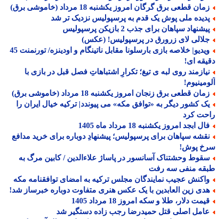
ان قطعی برق گرگان امروز یکشنبه 18 مرداد (خاموشی برق)
دیده ملی پوش یک قدم به پرسپولیس نزدیک تر شد
شنهاد سپاهان برای جذب 2 بازیکن پرسپولیس
لالی لای زرورق در پرسپولیس! (عکس)
ویدیو| خلاصه بازی بارسلونا مقابل ناتینگام و اودینزه/ تورنمنت 45
قه ای!
یازمند روی لبه ی تیغ؛ تکرارِ اشتباهاتِ فصل قبل در بازی با
مینیوم!
ان قطعی برق زنجان امروز یکشنبه 18 مرداد (خاموشی برق)
ک کشور دیگر به «توافق مکه» می پیوندد| ترکیه خیال ایران را
حت کرد
ل ابجد امروز یکشنبه 18 مرداد ماه 1405
قشه سپاهان برای پرسپولیس؛ پیشنهادِ دوباره برای خرید مدافع
خ پوش!
قوط وحشتناک آسانسور در پاساژ علاءالدین / کابین مرگ به
قه منفی سه رفت
اکنش عجیب نمایندگان مجلس ترکیه به امضای توافقنامه مکه
دی زین العابدین با یک عکس هنری متفاوت دوباره خبرساز شد!
مت دلار، طلا و سکه امروز 18 مرداد 1405
امل اصلی قتل حمیدرضا رجب زاده دستگیر شد