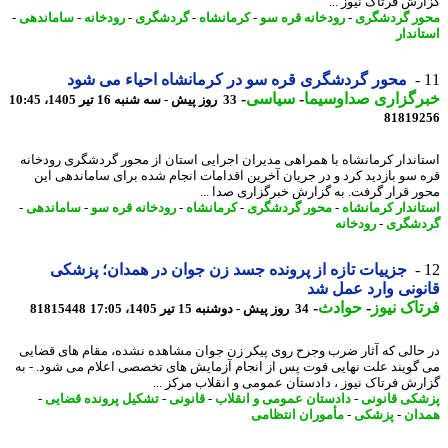
رش فرتاک نیوز ...
ر گردشگری
-
رودخانه قره سو
-
کرمانشاه
-
گردشگری
-
رودخانه
-
ساماندهی
-
اندار
محور گردشگری قره سو در کرمانشاه احیاء می شود
رگزاری صداوسیما
-
سیاسی
-
33 روز پیش - سه شنبه 16 تیر 1405، 10:45
81819
اندار کرمانشاه با همراهی مدیران اجرایی استان از محور گردشگری رودخانه
 سو بازدید کرد و در جریان آخرین اقدامات انجام شده برای ساماندهی این
ر قرار گرفت. به گزارش خبرگزاری صدا ...
اندار کرمانشاه
-
محور گردشگری
-
کرمانشاه
-
رودخانه قره سو
-
ساماندهی
-
شگری
-
رودخانه
جزییات تازه از پرونده جسد زن جوان در همدان؛ پزشکی
ونی وارد عمل شد
اک نیوز
-
حوادث
-
34 روز پیش - دوشنبه 15 تیر 1405، 17:05
81815448
حالی که آثار ضرب وجرح روی پیکر زن جوان مشاهده نشده، مقام های قضایی
گویند علت نهایی فوت پس از انجام آزمایش های تخصصی اعلام می شود. - به
رش فرتاک نیوز ، دادستان عمومی و انقلاب مرکز ...
کی قانونی
-
دادستان عمومی و انقلاب
-
قانونی
-
تشکیل پرونده قضایی
-
ان
-
پزشکی
-
مأموران انتظامی