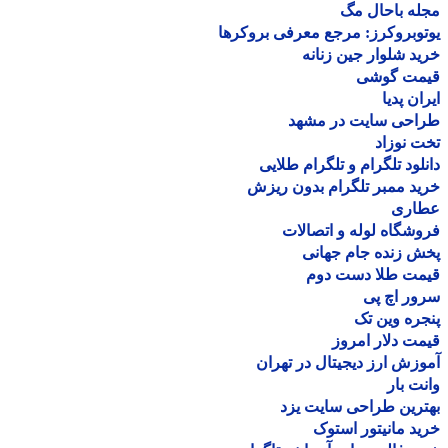
ه باحال مگ
وبروکرز: مرجع معرفی بروکرها
د شلوار جین زنانه
مت گوشی
ان پدیا
احی سایت در مشهد
 نوزاد
لود تلگرام و تلگرام طلایی
د ممبر تلگرام بدون ریزش
اری
شگاه لوله و اتصالات
 زنده جام جهانی
مت طلا دست دوم
ر اچ پی
ره وین تک
ت دلار امروز
زش ارز دیجیتال در تهران
ت بار
رین طراحی سایت یزد
د مانیتور استوک