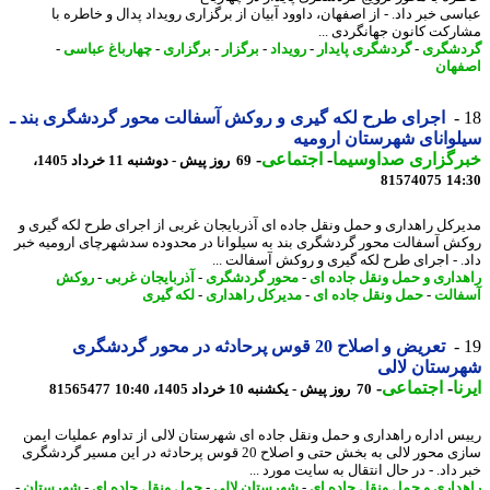
سی خبر داد. - از اصفهان، داوود آبیان از برگزاری رویداد پدال و خاطره با
رکت کانون جهانگردی ...
شگری
-
گردشگری پایدار
-
رویداد
-
برگزار
-
برگزاری
-
چهارباغ عباسی
-
هان
اجرای طرح لکه گیری و روکش آسفالت محور گردشگری بند ـ
وانای شهرستان ارومیه
رگزاری صداوسیما
-
اجتماعی
-
69 روز پیش - دوشنبه 11 خرداد 1405،
81574075
14
رکل راهداری و حمل ونقل جاده ای آذربایجان غربی از اجرای طرح لکه گیری و
ش آسفالت محور گردشگری بند به سیلوانا در محدوده سدشهرچای ارومیه خبر
. - اجرای طرح لکه گیری و روکش آسفالت ...
داری و حمل ونقل جاده ای
-
محور گردشگری
-
آذربایجان غربی
-
روکش
الت
-
حمل ونقل جاده ای
-
مدیرکل راهداری
-
لکه گیری
تعریض و اصلاح 20 قوس پرحادثه در محور گردشگری
ستان لالی
ا
-
اجتماعی
-
70 روز پیش - یکشنبه 10 خرداد 1405، 10:40
81565477
س اداره راهداری و حمل ونقل جاده ای شهرستان لالی از تداوم عملیات ایمن
سازی محور لالی به بخش حتی و اصلاح 20 قوس پرحادثه در این مسیر گردشگری
داد. - در ﺣﺎل اﻧﺘﻘﺎل ﺑﻪ ﺳﺎﯾﺖ ﻣﻮرد ...
داری و حمل ونقل جاده ای
-
شهرستان لالی
-
حمل ونقل جاده ای
-
شهرستان
-