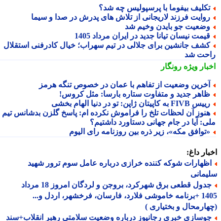
کلیف بیفوما با پرسپولیس چه شد؟
وایت فرزند لاریجانی از تلاش های پدرش در صدا و سیما
ضعیت جو بایدن وخیم شد
یمت نیسان تیانا جدید در ایران مرداد 1405
شف جانشین برای جلالی در تیم سهراب؛ خیال کادرفنی استقلال
حت شد
بار ویژه
رونگار
خرین وضعیت از تفاهم با عمان در خصوص تنگه هرمز
اهر جدید و متفاوت ستاره بارسا: مثل کروس!
س FIVB به کاپیتان ژاپن: تو در دنیا الهام بخشی
نوز آن لحظات تلخ را فراموش نکرده ام: پاسخ گلزن بدشانس تیم
ی: آیا در جام جهانی دستاورد داشتیم؟
توافق مکه»، زیر ذره بین روزنامه رای الیوم
ار داغ:
ظهارات شوکه کننده خرازی درباره عامل سوم ترور شهید
مانی
جدول قطعی برق شهرکرد، بروجن و لردگان امروز 18 مرداد
1405 +برنامه خاموشی فلارد، فارسان، فرخشهر، اردل و...
ارمحال و بختیاری )
وسازی خبری رجانیوز درباره وضعیت سلامتی رهبر انقلاب+سند