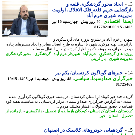
ایجاد محور گردشگری قلعه و
گشایی حریم قلعه فلک الافلاک، اولویت
ریت شهری خرم آباد
نا
-
اقتصادی
-
40 روز پیش - چهارشنبه 10 تیر
81778218
1405
دار خرم آباد در تشریح پروژه های گردشگری و
آفرینی پهنه مرکزی شهر، با اشاره به طرح اتصال معابر و ایجاد مسیرهای پیاده
در اطراف مجموعه «کیو» اظهار کرد: - در ﺣﺎل اﻧﺘﻘﺎل ﺑﻪ ﺳﺎﯾﺖ ...
ژه های گردشگری
-
خرم آباد
-
شهردار خرم آباد
-
گردشگری
-
محور گردشگری
-
ریت شهری
-
بازآفرینی
خبرهای گوناگون کردستان/ یکم تیر
رگزاری صداوسیما
-
سیاسی
-
48 روز پیش - دوشنبه 1 تیر 1405، 19:15
81725
ده چند خبر کوتاه از استان کردستان، در بسته خبری گوناگون گردآوری شده
. - به گزارش خبرگزاری صدا و سیمای مرکز کردستان ، به مناسبت هفته قوه
ییه با حضور مسئولان، اقشار مختلف مردم ...
ستان
-
استان کردستان
-
کودکان بازمانده از تحصیل
-
دادگستری
-
بازمانده از
یل
-
استان
-
خبر
گردهمایی خودروهای کلاسیک در اصفهان