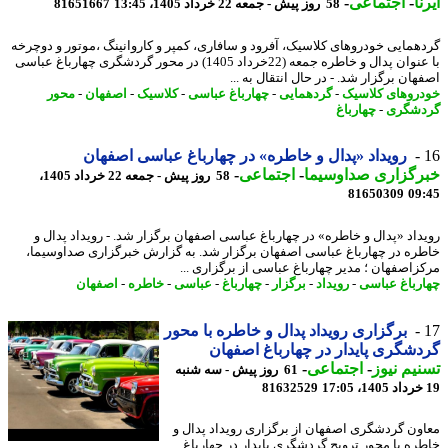
ا
-
اجتماعی
-
58 روز پیش - جمعه 22 خرداد 1405، 13:45
81651667
همایی خودروهای کلاسیک، آفرود و سافاری، کمپر و کاروانینگ ،موتور و دوچرخه
با عنوان پدال و خاطره جمعه (22خرداد 1405) در محور گردشگری چهارباغ عباسی
ان برگزار شد. - در ﺣﺎل اﻧﺘﻘﺎل ﺑﻪ ...
روهای کلاسیک
-
گردهمایی
-
چهارباغ عباسی
-
کلاسیک
-
اصفهان
-
محور
شگری
-
چهارباغ
رویداد «پدال و خاطره» در چهارباغ عباسی اصفهان
رگزاری صداوسیما
-
اجتماعی
-
58 روز پیش - جمعه 22 خرداد 1405،
81650309
09
داد «پدال و خاطره» در چهارباغ عباسی اصفهان برگزار شد. - رویداد پدال و
ره در چهارباغ عباسی اصفهان برگزار شد. به گزارش خبرگزاری صداوسیما،
زاصفهان ؛ مدیر چهارباغ عباسی از برگزاری ...
رباغ عباسی
-
رویداد
-
برگزار
-
چهارباغ
-
عباسی
-
خاطره
-
اصفهان
برگزاری رویداد پدال و خاطره با محور
شگری پایدار در چهارباغ اصفهان
یم نیوز
-
اجتماعی
-
61 روز پیش - سه شنبه
81632529
ون گردشگری اصفهان از برگزاری رویداد پدال و
ره با محور ترویج گردشگری پایدار در چهارباغ