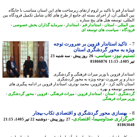
اندار قم با تاکید بر لزوم ارتقای زیرساخت های این استان متناسب با جایگاه
 المللی آن، از اجرای بسته ای جامع از طرح های کلان شامل تکمیل فرودگاه بین
للی، توسعه هتل های پنج ستاره ...
 المللی
-
استان
-
استاندار قم
-
استاندار
-
سرمایه گذاران بخش خصوصی
-
دگاه
-
سیاست های توسعه ای
تاکید استاندار قزوین بر ضرورت توجه
ه به محور گردشگری استان
یم نیوز
-
سیاسی
-
26 روز پیش - سه شنبه 23
1
81866876
اندار قزوین با وزیر میراث فرهنگی و گردشگری
ار و بر ضرورت توجه ویژه به محور گردشگری
ان تأکید کرد. - از قزوین، محمد نوذری، استاندار قزوین در ادامه پیگیری های
مر توسعه و بهره ...
شگری
-
استان
-
استاندار قزوین
-
میراث فرهنگی
-
قزوین
-
محور گردشگری
-
ر میراث فرهنگی
بهسازی محور گردشگری و اقتصادی تکاب-بیجار
رگزاری صداوسیما
-
اقتصادی
-
27 روز پیش - دوشنبه 22 تیر 1405، 21:15
81863