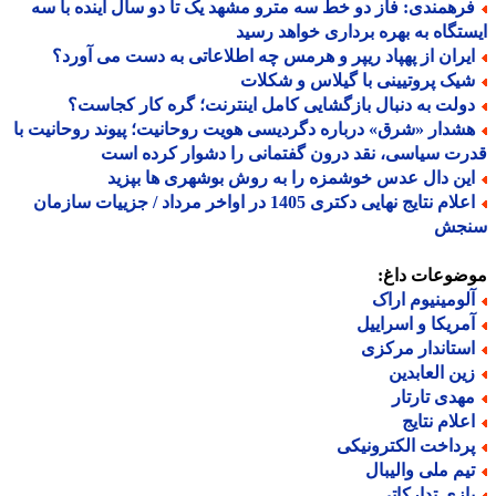
رهمندی: فاز دو خط سه مترو مشهد یک تا دو سال آینده با سه
تگاه به بهره برداری خواهد رسید
یران از پهپاد ریپر و هرمس چه اطلاعاتی به دست می آورد؟
یک پروتیینی با گیلاس و شکلات
ولت به دنبال بازگشایی کامل اینترنت؛ گره کار کجاست؟
شدار «شرق» درباره دگردیسی هویت روحانیت؛ پیوند روحانیت با
ت سیاسی، نقد درون گفتمانی را دشوار کرده است
ین دال عدس خوشمزه را به روش بوشهری ها بپزید
اعلام نتایج نهایی دکتری 1405 در اواخر مرداد / جزییات سازمان
جش
ضوعات داغ:
لومینیوم اراک
مریکا و اسراییل
ستاندار مرکزی
ین العابدین
هدی تارتار
علام نتایج
رداخت الکترونیکی
یم ملی والیبال
ازی تدارکاتی