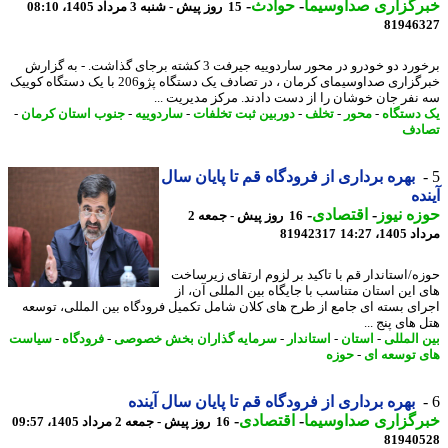
رگزاری صداوسیما
-
حوادث
-
15 روز پیش - شنبه 3 مرداد 1405، 08:10
81946
برخورد دو خودرو در محور ساردوییه جیرفت 3 کشته برجای گذاشت. - به گزارش
خبرگزاری صداوسیمای کرمان ، در تصادف یک دستگاه پژو206 با یک دستگاه کوییک
نفر جان خوشان را از دست دادند. مرکز مدیریت ...
دستگاه
-
محور
-
تخلف
-
دوربین ثبت تخلفات
-
ساردوییه
-
جنوب استان کرمان
-
دف
بهره برداری از فرودگاه قم تا پایان سال
ده
ه نیوز
-
اقتصادی
-
16 روز پیش - جمعه 2
1، 14:27
81942317
ه/استاندار قم با تاکید بر لزوم ارتقای زیرساخت
 این استان متناسب با جایگاه بین المللی آن، از
ای بسته ای جامع از طرح های کلان شامل تکمیل فرودگاه بین المللی، توسعه
های پنج ...
 المللی
-
استان
-
استاندار
-
سرمایه گذاران بخش خصوصی
-
فرودگاه
-
سیاست
 توسعه ای
-
حوزه
بهره برداری از فرودگاه قم تا پایان سال آینده
رگزاری صداوسیما
-
اقتصادی
-
16 روز پیش - جمعه 2 مرداد 1405، 09:57
81940