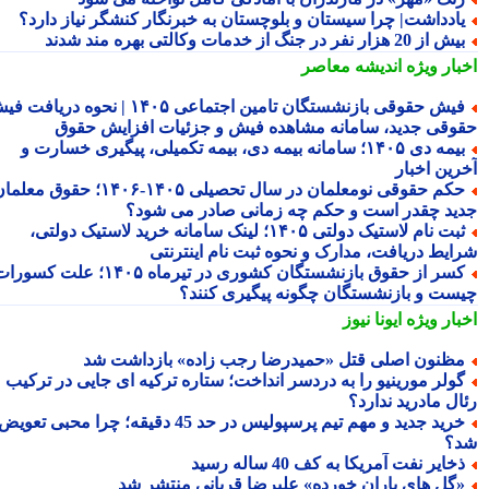
ادداشت| چرا سیستان و بلوچستان به خبرنگار کنشگر نیاز دارد؟
 از 20 هزار نفر در جنگ از خدمات وکالتی بهره مند شدند
بار ویژه
اندیشه معاصر
فیش حقوقی بازنشستگان تامین اجتماعی ۱۴۰۵ | نحوه دریافت فیش
وقی جدید، سامانه مشاهده فیش و جزئیات افزایش حقوق
بیمه دی ۱۴۰۵؛ سامانه بیمه دی، بیمه تکمیلی، پیگیری خسارت و
رین اخبار
حکم حقوقی نومعلمان در سال تحصیلی ۱۴۰۵-۱۴۰۶؛ حقوق معلمان
ید چقدر است و حکم چه زمانی صادر می شود؟
ثبت نام لاستیک دولتی ۱۴۰۵؛ لینک سامانه خرید لاستیک دولتی،
ایط دریافت، مدارک و نحوه ثبت نام اینترنتی
کسر از حقوق بازنشستگان کشوری در تیرماه ۱۴۰۵؛ علت کسورات
ست و بازنشستگان چگونه پیگیری کنند؟
بار ویژه
ایونا نیوز
ظنون اصلی قتل «حمیدرضا رجب زاده» بازداشت شد
ولر مورینیو را به دردسر انداخت؛ ستاره ترکیه ای جایی در ترکیب
ال مادرید ندارد؟
خرید جدید و مهم تیم پرسپولیس در حد 45 دقیقه؛ چرا محبی تعویض
؟
خایر نفت آمریکا به کف 40 ساله رسید
گل های باران خورده» علیرضا قربانی منتشر شد