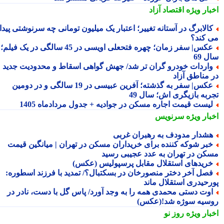
بار ویژه
اقتصاد آزاد
الابرگ در آستانه تغییر؛ اعتبار یک میلیون تومانی چه سرنوشتی پیدا
 کند؟
عکس| سفر زمان؛ چهره فتحعلی اویسی در 45 سالگی در یک فیلم؛
 69
اردات خودرو گران تر شد/ جهش گواهی اسقاط و محدودیت جدید
 مناطق آزاد
عکس| سفر به گذشته؛ آفرین عبیسی در 19 سالگی و در دومین
ربه بازیگری اش؛ سال 49
یست قیمت اجاره مسکن در جوادیه + جدول مردادماه 1405
بار ویژه
سرنویس
شدار مدودف به رهبران غربی
بر شوکه کننده برای خریداران مسکن در تهران | میانگین قیمت
کن در تهران به عدد عجیبی رسید
ریدهای استقلال مقابل پرسپولیس (عکس)
صل آخر دختر منصورخان در بسکتبال؟/ تمدید با فرزند اسطوره:
رحیدری استقلال ماند
وت دستی محمدی همه را به وجد آورد/ پاس گل با دست، نادر در
سیه سوژه شد!(عکس)
بار ویژه
روز نو