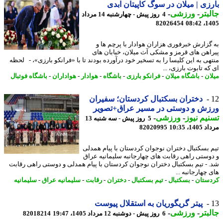
زی | میلان در سوگ کاپیتان ابدی
بتر
-
ورزشی
-
4 روز پیش - چهارشنبه 14 مرداد
82026454
1405
گزارش خبرفوری هزاران هوادار با پرچم ها و
اهن های قرمز و مشکی آث میلان، خیابان های
هی به این کلیسا را به تسخیر خود درآورده بودند تا با «فرانکو بارزی»، - لحظه
ه تابوت بارزی، ...
ان
-
باشگاه میلان
-
فرانکو بارزی
-
باشگاه
-
هوادار
-
هواداران
-
باشگاه فوتبال
دختران بسکتبال کردستان؛ سفیران
زش و دوستی در مسیر عراق+تصویر
یم نیوز
-
ورزشی
-
5 روز پیش - سه شنبه 13
1، 10:35
82020995
 بسکتبال دختران نوجوان کردستان با پیام همدلی
وستی راهی رقابت های چهارجانبه سلیمانیه عراق
 - تیم بسکتبال دختران نوجوان کردستان با پیام همدلی و دوستی راهی رقابت
چهارجانبه ...
ستان
-
بسکتبال
-
تیم بسکتبال
-
دختران
-
رقابت
-
سلیمانیه عراق
-
سلیمانیه
پیتر گریگوریان به استقلال پیوست
بتر
-
ورزشی
-
6 روز پیش - دوشنبه 12 مرداد 1405، 19:47
82018214