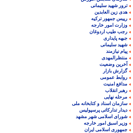
رور شهید سلیمانی
دی زین العابدین
ییس جمهور ترکیه
زارت امور خارجه
جب طیب اردوغان
بهه پایداری
هید سلیمانی
یام نیازمند
نتظرالمهدی
خرین وضعیت
زارش بازار
وابط عمومی
دافع امنیت
هبر انقلاب
رحله نهایی
ازمان اسناد و کتابخانه ملی
یدار تدارکاتی پرسپولیس
ورای اسلامی شهر مشهد
زیر اسبق امور خارجه
مهوری اسلامی ایران