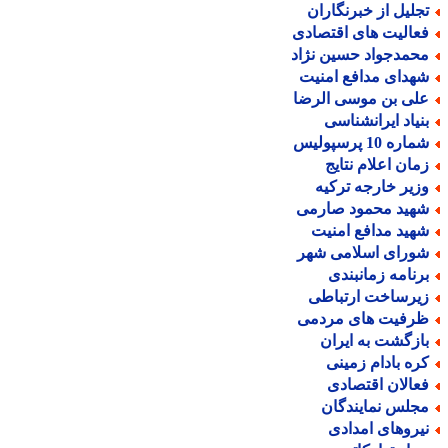
جلیل از خبرنگاران
عالیت های اقتصادی
حمدجواد حسین نژاد
هدای مدافع امنیت
لی بن موسی الرضا
نیاد ایرانشناسی
اره 10 پرسپولیس
مان اعلام نتایج
زیر خارجه ترکیه
هید محمود صارمی
هید مدافع امنیت
ورای اسلامی شهر
رنامه زمانبندی
یرساخت ارتباطی
رفیت های مردمی
ازگشت به ایران
ره بادام زمینی
عالان اقتصادی
جلس نمایندگان
یروهای امدادی