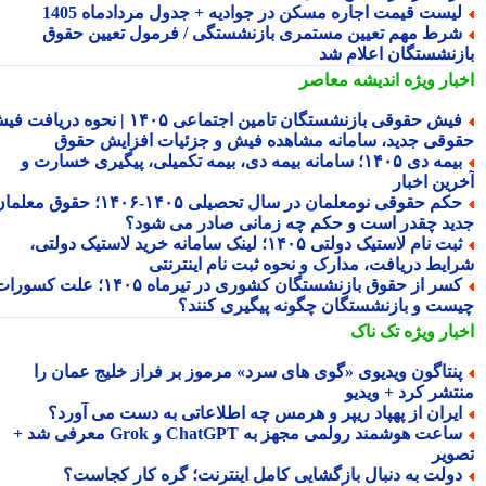
یست قیمت اجاره مسکن در جوادیه + جدول مردادماه 1405
رط مهم تعیین مستمری بازنشستگی / فرمول تعیین حقوق
زنشستگان اعلام شد
بار ویژه
اندیشه معاصر
فیش حقوقی بازنشستگان تامین اجتماعی ۱۴۰۵ | نحوه دریافت فیش
وقی جدید، سامانه مشاهده فیش و جزئیات افزایش حقوق
بیمه دی ۱۴۰۵؛ سامانه بیمه دی، بیمه تکمیلی، پیگیری خسارت و
رین اخبار
حکم حقوقی نومعلمان در سال تحصیلی ۱۴۰۵-۱۴۰۶؛ حقوق معلمان
ید چقدر است و حکم چه زمانی صادر می شود؟
ثبت نام لاستیک دولتی ۱۴۰۵؛ لینک سامانه خرید لاستیک دولتی،
ایط دریافت، مدارک و نحوه ثبت نام اینترنتی
کسر از حقوق بازنشستگان کشوری در تیرماه ۱۴۰۵؛ علت کسورات
ست و بازنشستگان چگونه پیگیری کنند؟
بار ویژه
تک ناک
نتاگون ویدیوی «گوی های سرد» مرموز بر فراز خلیج عمان را
تشر کرد + ویدیو
یران از پهپاد ریپر و هرمس چه اطلاعاتی به دست می آورد؟
ساعت هوشمند رولمی مجهز به ChatGPT و Grok معرفی شد +
ویر
ولت به دنبال بازگشایی کامل اینترنت؛ گره کار کجاست؟