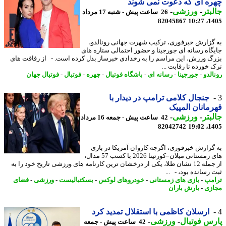
ه ای که دعوت نمی شوند
بتر
-
ورزشی
-
26 ساعت پیش - شنبه 17 مرداد
82045867
1405
گزارش خبرفوری، ترکیب شهرت جهانی رونالدو،
گاه رسانه ای جورجینا و حضور احتمالی ستاره های
گ ورزش، این مراسم را به رخدادی خبرساز بدل کرده است. - از رفاقت های
 خورده تا رقابت ...
لدو
-
جورجینا
-
رسانه ای
-
باشگاه فوتبال
-
چهره
-
فوتبال
-
فوتبال جهان
جنجال کلامی ترامپ در دیدار با
مانان المپیک
بتر
-
ورزشی
-
42 ساعت پیش - جمعه 16 مرداد
82042742
1405
گزارش خبرفوری، اگرچه کاروان آمریکا در بازی
های زمستانی میلان–کورتینا 2026 با کسب 57 مدال،
از جمله 12 نشان طلا، یکی از درخشان ترین کارنامه های ورزشی تاریخ خود را به
 رسانده بود، - ...
مپ
-
بازی های زمستانی
-
خودروهای لوکس
-
بسکتبالیست
-
ورزشی
-
فضای
زی
-
بارش باران
ارسلان کاظمی با استقلال تمدید کرد
س فوتبال
-
ورزشی
-
42 ساعت پیش - جمعه