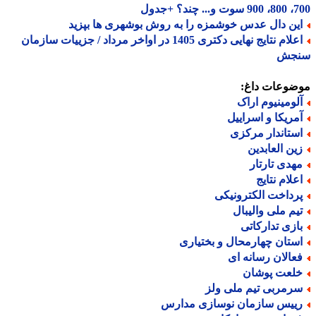
 چند؟ +جدول
ین دال عدس خوشمزه را به روش بوشهری ها بپزید
اعلام نتایج نهایی دکتری 1405 در اواخر مرداد / جزییات سازمان
جش
ضوعات داغ:
لومینیوم اراک
مریکا و اسراییل
ستاندار مرکزی
ین العابدین
هدی تارتار
علام نتایج
رداخت الکترونیکی
یم ملی والیبال
ازی تدارکاتی
ستان چهارمحال و بختیاری
عالان رسانه ای
لعت پوشان
رمربی تیم ملی ولز
ییس سازمان نوسازی مدارس