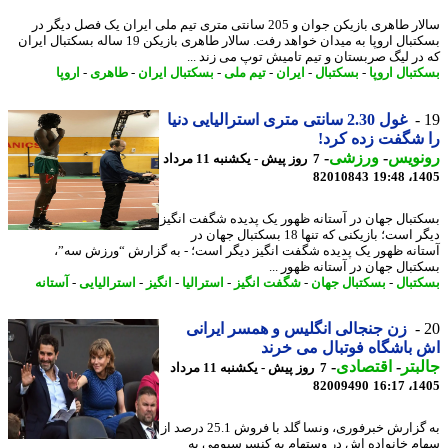
سالار طاهری بازیکن جوان و 205 سانتی متری تیم ملی ایران یک فصل دیگر در
بسکتبال اروپا به میدان خواهد رفت. سالار طاهری بازیکن 19 ساله بسکتبال ایران
در لیگ صربستان و تیم تامیش توپ می زند ...
تبال اروپا
-
بسکتبال
-
ایران
-
تیم ملی
-
بسکتبال ایران
-
طاهری
-
اروپا
غول 2.30 سانتی متری استرالیایی دنیا
شگفت زده کرد!
نویس
-
ورزشی
-
7 روز پیش - یکشنبه 11 مرداد
82010843
1405
تبال جهان در آستانه ظهور یک پدیده شگفت انگیز
دیگر است؛ بازیکنی که تنها 18 بسکتبال جهان در
انه ظهور یک پدیده شگفت انگیز دیگر است؛ - به گزارش “ورزش سه”،
تبال جهان در آستانه ظهور ...
تبال
-
بسکتبال جهان
-
شگفت انگیز
-
استرالیا
-
انگیز
-
استرالیایی
-
آستانه
زن جنجالی انگلیس و همسر ایرانی
باشگاه فوتبال می خرند
بتر
-
اقتصادی
-
7 روز پیش - یکشنبه 11 مرداد
82009490
1405
به گزارش خبرفوری، ونسا گلد با فروش 25.1 درصد از
م خانواده اش در وستهام به کنسرسیومی به