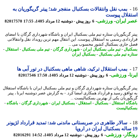
بمب نقل وانتقالات بسکتبال منفجر شد؛ پیتر گریگوریان به
قلال پیوست
 ایران
-
ورزشی
-
6 روز پیش - دوشنبه 12 مرداد 1405، 17:55
82017570
ر گریگوریان ستاره تیم ملی بسکتبال ایران و باشگاه شهرداری گرگان با امضای
ردادی رسمی به استقلال پیوست. این انتقال مهم ترین رویداد نقل وانتقالاتی
 جاری بسکتبال کشور محسوب می ...
تبال
-
تیم ملی بسکتبال ایران
-
شهرداری گرگان
-
تیم ملی بسکتبال
-
استقلال
-
ره تیم ملی بسکتبال
-
بسکتبال ایران
بمب استقلال ترکید، شاهی ماهی بسکتبال در تور آبی ها
ا
-
ورزشی
-
6 روز پیش - دوشنبه 12 مرداد 1405، 17:50
82017546
ر گریگوریان ستاره شهرداری گرگان و تیم ملی بسکتبال ایران با باشگاه استقلال
توافق رسید و قرارداد همکاری امضا کرد. - به گزارش عصر دوشنبه ایرنا ، پیتر
گوریان یکی از بهترین بسکتبالیست ...
گاه استقلال
-
بسکتبال
-
استقلال
-
بسکتبال ایران
-
شهرداری گرگان
-
باشگاه
-
تبالیست
سالار طاهری در صربستانی ماندنی شد: تمدید قرارداد لژیونر
گار
-
ورزشی
-
6 روز پیش - دوشنبه 12 مرداد 1405، 14:52
82016291