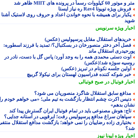
ور 60 کیلووات رسماً در پرونده های MIIT ظاهر شد
روش ویژه تویوتا Rav4 ره نیاز ایستا
کبار برای همیشه با نحوه خواندن اعداد و حروف روی لاستیک آشنا
ید
بار ویژه
سرنویس
ریدهای استقلال مقابل پرسپولیس (عکس)
صل آخر دختر منصورخان در بسکتبال؟/ تمدید با فرزند اسطوره:
رحیدری استقلال ماند
وت دستی محمدی همه را به وجد آورد/ پاس گل با دست، نادر در
سیه سوژه شد!(عکس)
ولین جلسه نکونام در تبریز (عکس)
بر شوکه کننده فدراسیون لهستان برای نیکولا گربیچ
بار فوتبال در صبح فوتبالی
دافع سابق استقلال شاگرد منصوریان می شود؟
نیس اکرت چشم انتظار بازگشت به تیم ملی؛ «می خواهم خودم را
ان بدهم»
اج: هوش مصنوعی باید در تمام فوتبال ایران گسترش پیدا کند
پاهان سراغ مدافع پرسپولیس رفت؛ ابرقویی در آستانه جدایی؟
ختیاری زاده رضاییان را نمی خواهد؛ بازگشت مدافع استقلال منتفی
؟
بار ویژه
ایونا نیوز