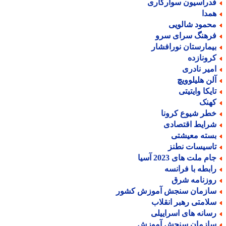
دراسیون سوارکاری
مدا
حمود شالویی
رهنگ سرای سرو
یمارستان نورافشار
رونازده
میر نادری
لن هلیلوویچ
ایکا وایتیتی
هنک
طر شیوع کرونا
رایط اقتصادی
سته معیشتی
اسیسات نطنز
م ملت های 2023 آسیا
ابطه با فرانسه
وزنامه شرق
ازمان سنجش آموزش کشور
لامتی رهبر انقلاب
سانه های اسراییلی
ازمان سنجش آموزش