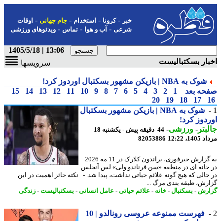
-
-
-
-
خبر
کرونا
استخدام
جام جهانی
اوقات
-
-
-
شرعی
آب و هوا
تماس
ویدئوهای ورزشی
13:06 | 1405/5/18
ار بسکتبالیست
سرویسها
شوک به NBA | بازیکن مشهور بسکتبال اوردوز کرد!
حه بعد
1
2
3
4
5
6
7
8
9
10
11
12
13
14
15
20
19
18
17
شوک به NBA | بازیکن مشهور بسکتبال
دوز کرد!
بتر
-
ورزشی
-
44 دقیقه پیش - یکشنبه 18
1، 12:22
82053886
به گزارش خبرفوری، براندون کلارک در 11 مه 2026
خانه ای در منطقه «سن فرناندو ولی» لس آنجلس
حالی که هیچ گونه علائم حیاتی نداشت، پیدا شد. - نکته حائز اهمیت در این
رش، طبقه بندی مرگ ...
رش
-
بسکتبال
-
خانه
-
علائم حیاتی
-
عامل انسانی
-
بسکتبالیست
-
زندگی
فهرست ممنوعه عروسی رونالدو | 10