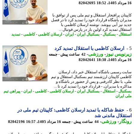
82042695
یتان پرافتخار استقلال و تیم ملی پس از توافق با
ران باشگاه قرارداد خود را تمدید کرد تا در فصل
د نیز آبی بپوشد. نوشته ارسلان کاظمی با
لال تمدید کرد اولین بار در پارس فوتبال ...
قلال
-
بسکتبال
-
بسکتبال ایران
-
ایران
-
ارسلان کاظمی
-
کاظمی
-
تمدید
ارسلان کاظمی با استقلال تمدید کرد
نویس نیوز
-
ورزشی
-
42 ساعت پیش - جمعه
82042641
ت رسمی باشگاه استقلال خبر داد، ارسلان
می کاپیتان ارزشمند تیم بسکتبال استقلال و تیم
، با نظر کادرفنی و پس از حضور در باشگاه و
ره با مدیران، - قرارداد خود را تمدید کرد تا ...
تبال
-
استقلال
-
بسکتبال ایران
-
ارسلان کاظمی
-
کاظمی
-
ایران
-
پیراهن تیم
 ایران
حفظ شاکله با تمدید ارسلان کاظمی: کاپیتان تیم ملی در
قلال ماندنی شد
گار
-
ورزشی
-
44 ساعت پیش - جمعه 16 مرداد 1405، 16:57
82042196