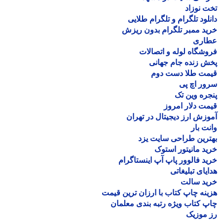
 نوزاد
لود تلگرام و تلگرام طلایی
د ممبر تلگرام بدون ریزش
اری
شگاه لوله و اتصالات
 زنده جام جهانی
مت طلا دست دوم
ر اچ پی
ره وین تک
ت دلار امروز
زش ارز دیجیتال در تهران
ت بار
رین طراحی سایت یزد
د مانیتور استوک
د فالوور پاپ آپ اینستاگرام
یای تبلیغاتی
ید سالت
نه چاپ کتاب با ارزان ترین قیمت
 کتاب ویژه رتبه بندی معلمان
موزیک