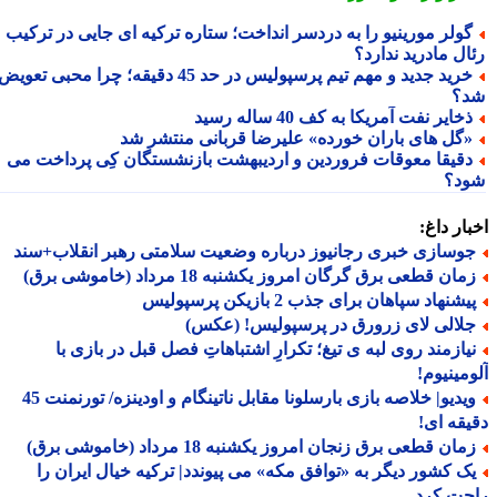
ولر مورینیو را به دردسر انداخت؛ ستاره ترکیه ای جایی در ترکیب
ال مادرید ندارد؟
خرید جدید و مهم تیم پرسپولیس در حد 45 دقیقه؛ چرا محبی تعویض
؟
خایر نفت آمریکا به کف 40 ساله رسید
گل های باران خورده» علیرضا قربانی منتشر شد
قیقا معوقات فروردین و اردیبهشت بازنشستگان کِی پرداخت می
د؟
ار داغ:
وسازی خبری رجانیوز درباره وضعیت سلامتی رهبر انقلاب+سند
ان قطعی برق گرگان امروز یکشنبه 18 مرداد (خاموشی برق)
شنهاد سپاهان برای جذب 2 بازیکن پرسپولیس
لالی لای زرورق در پرسپولیس! (عکس)
یازمند روی لبه ی تیغ؛ تکرارِ اشتباهاتِ فصل قبل در بازی با
مینیوم!
ویدیو| خلاصه بازی بارسلونا مقابل ناتینگام و اودینزه/ تورنمنت 45
قه ای!
ان قطعی برق زنجان امروز یکشنبه 18 مرداد (خاموشی برق)
ک کشور دیگر به «توافق مکه» می پیوندد| ترکیه خیال ایران را
حت کرد