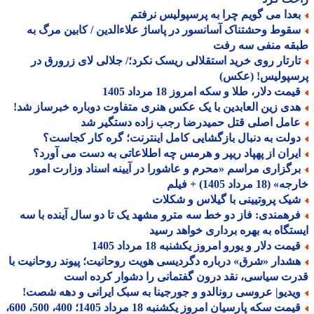
عدا می گویم چرا به پرسپولیس نرفتم
قوط وحشتناک آسانسور در پاساژ علاءالدین / کابین مرگ به
قه منفی سه رفت
ارتار روی خرید استقلالی ریسک نکرد؛/ جلالی لای زرورق در
سپولیس! (عکس)
مت دلار، طلا و سکه امروز 18 مرداد 1405
دی زین العابدین با یک عکس هنری متفاوت دوباره خبرساز شد!
امل اصلی قتل حمیدرضا رجب زاده دستگیر شد
ولت به دنبال بازگشایی کامل اینترنت؛ گره کار کجاست؟
یران از پهپاد ریپر و هرمس چه اطلاعاتی به دست می آورد؟
رگزاری مراسم «محرم و عاشورا در آیینه اسناد وزارت امور
18 مرداد 1405) + فیلم
یک پروتیینی با گیلاس و شکلات
رهمندی: فاز دو خط سه مترو مشهد یک تا دو سال آینده با سه
تگاه به بهره برداری خواهد رسید
مت دلار و یورو امروز یکشنبه 18 مرداد 1405
شدار «شرق» درباره دگردیسی هویت روحانیت؛ پیوند روحانیت با
ت سیاسی، نقد درون گفتمانی را دشوار کرده است
یدیو| عروسی رونالدو و جورجینا به سبک ایرانی و دهه شصت!
قیمت سکه پارسیان امروز یکشنبه 18 مرداد 1405؛ 400، 500، 600،