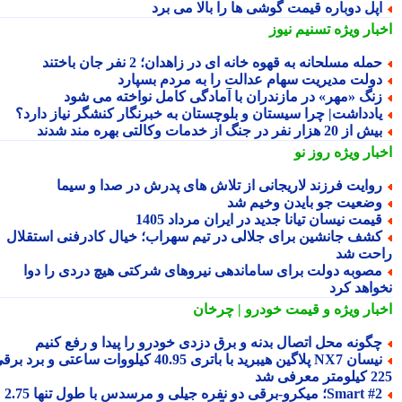
پل دوباره قیمت گوشی ها را بالا می برد
بار ویژه
تسنیم نیوز
مله مسلحانه به قهوه خانه ای در زاهدان؛ 2 نفر جان باختند
ولت مدیریت سهام عدالت را به مردم بسپارد
نگ «مهر» در مازندران با آمادگی کامل نواخته می شود
ادداشت| چرا سیستان و بلوچستان به خبرنگار کنشگر نیاز دارد؟
 از 20 هزار نفر در جنگ از خدمات وکالتی بهره مند شدند
بار ویژه
روز نو
وایت فرزند لاریجانی از تلاش های پدرش در صدا و سیما
ضعیت جو بایدن وخیم شد
یمت نیسان تیانا جدید در ایران مرداد 1405
شف جانشین برای جلالی در تیم سهراب؛ خیال کادرفنی استقلال
حت شد
صوبه دولت برای ساماندهی نیروهای شرکتی هیچ دردی را دوا
واهد کرد
بار ویژه
و قیمت خودرو | چرخان
گونه محل اتصال بدنه و برق دزدی خودرو را پیدا و رفع کنیم
نیسان NX7 پلاگین هیبرید با باتری 40.95 کیلووات ساعتی و برد برقی
 معرفی شد
Smart #2؛ میکرو-برقی دو نفره جیلی و مرسدس با طول تنها 2.75