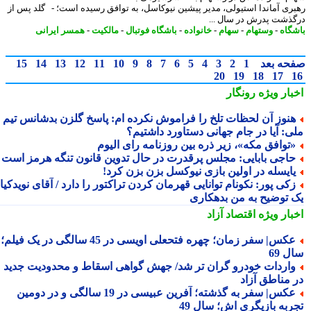
ری آماندا استیولی، مدیر پیشین نیوکاسل، به توافق رسیده است؛ - گلد پس از
ذشت پدرش در سال ...
گاه
-
وستهام
-
سهام
-
خانواده
-
باشگاه فوتبال
-
مالکیت
-
همسر ایرانی
حه بعد
1
2
3
4
5
6
7
8
9
10
11
12
13
14
15
20
19
18
17
بار ویژه
رونگار
نوز آن لحظات تلخ را فراموش نکرده ام: پاسخ گلزن بدشانس تیم
ی: آیا در جام جهانی دستاورد داشتیم؟
توافق مکه»، زیر ذره بین روزنامه رای الیوم
اجی بابایی: مجلس پرقدرت در حال تدوین قانون تنگه هرمز است
ایسله در اولین بازی نیوکسل بزن بزن کرد!
کی پور: نکونام توانایی قهرمان کردن تراکتور را دارد / آقای نویدکیا!
 توضیح به من بدهکاری
بار ویژه
اقتصاد آزاد
عکس| سفر زمان؛ چهره فتحعلی اویسی در 45 سالگی در یک فیلم؛
 69
اردات خودرو گران تر شد/ جهش گواهی اسقاط و محدودیت جدید
 مناطق آزاد
عکس| سفر به گذشته؛ آفرین عبیسی در 19 سالگی و در دومین
ربه بازیگری اش؛ سال 49