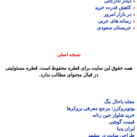
یدار تدارکاتی
اهش قدرت خرید
ر بازار امروز
سانه های عربی
ربستان سعودی
نسخه اصلی
مه حقوق این سایت برای قطره محفوظ است. قطره مسئولیتی
در قبال محتوای مطالب ندارد.
ه باحال مگ
وبروکرز: مرجع معرفی بروکرها
د شلوار جین زنانه
مت گوشی
ان پدیا
احی سایت در مشهد