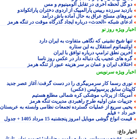
و گل لحظه آخری در تقابل آلومینیوم و مس
ازدید سرزده رییس پارالمپیک از اردوی دختران پاراتکواندو
یروهای مسلح عراق به حال آماده باش درآمد
دعای شبکه «الحدث» درباره ایجاد گذرگاه موقت در تنگه هرمز
بار ویژه
روز نو
نها شیخ نشینی که نگاهی متفاوت به ایران دارد
ولتیماتوم استقلال به این ستاره
خرین نطق ترامپ درباره توافق با ایران
ره های عجیب یک دنباله دار در عکس روز ناسا
ختلاف ایران و عمان بر سر هزینه عبور از تنگه هرمز
بار ویژه
سرنویس
وری رسما کار سرمربیگری را در دست گرفت/ آغاز عصر جدید
پیتان سابق پرسپولیس (عکس)
مریکا: از پرتاب موشکی کره شمالی مطلع هستیم
زییات متن اولیه طرح راهبردی مدیریت تنگه هرمز
حیی سریع از عملیات گسترده تجمعات نظامی وابسته به عربستان
ر داد + فیلم
یمت انواع گوشی موبایل امروز پنجشنبه 15 مرداد 1405 + جدول
ار داغ:
غییر عقیده پرسپولیس درباره رامین رضاییان؛ تصمیم نهایی تارتار