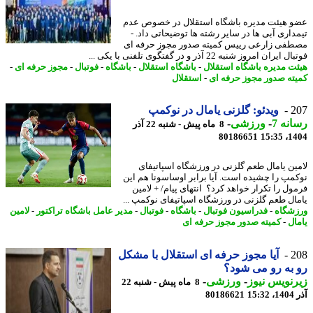
 هیئت مدیره باشگاه استقلال در خصوص عدم
داری آبی ها در سایر رشته ها توضیحاتی داد. -
فی زارعی رییس کمیته صدور مجوز حرفه ای
یران امروز شنبه 22 آذر و در گفتگوی تلفنی با یکی ...
ت مدیره باشگاه استقلال
-
باشگاه استقلال
-
باشگاه
-
فوتبال
-
مجوز حرفه ای
-
ته صدور مجوز حرفه ای
-
استقلال
2
ویدئو: گلزنی یامال در نوکمپ
نه 7
-
ورزشی
-
8 ماه پیش - شنبه 22 آذر
80186651
1404
ین یامال طعم گلزنی در ورزشگاه اسپاتیفای
نوکمپ را چشیده است. ‎آیا برابر اوساسونا هم این
ل را تکرار خواهد کرد؟ ‏ انتهای پیام/ + لامین
ال طعم گلزنی در ورزشگاه اسپاتیفای نوکمپ ...
شگاه
-
فدراسیون فوتبال
-
باشگاه
-
فوتبال
-
مدیر عامل باشگاه تراکتور
-
لامین
ال
-
کمیته صدور مجوز حرفه ای
2
آیا مجوز حرفه ای استقلال با مشکل
به رو می شود؟
نویس نیوز
-
ورزشی
-
8 ماه پیش - شنبه 22
15
80186621