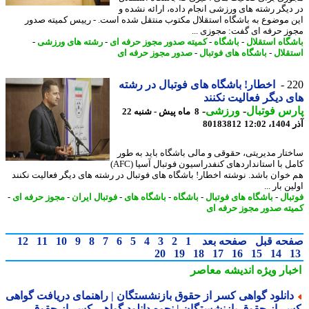
دیگر رشته های ورزشی انجام داده، ارائه نشده و
 موضوع به باشگاه استقلال مکتوب منتقل شده است. - رییس کمیته صدور
ز حرفه ای گفت: مجوزی ...
گاه استقلال
-
باشگاه
-
کمیته صدور مجوز حرفه ای
-
رشته های ورزشی
-
قلال
-
باشگاه های فوتبال
-
صدور مجوز حرفه ای
2
اخطار! باشگاه های فوتبال در رشته
 دیگر فعالیت نکنند
س فوتبال
-
ورزشی
-
8 ماه پیش - شنبه 22
12
80183812
تار مدیریتی، حقوقی و مالی باشگاه باید به طور
کامل با استانداردهای کنفدراسیون فوتبال آسیا (AFC)
خوان باشد. نوشته اخطار! باشگاه های فوتبال در رشته های دیگر فعالیت نکنند
ن بار ...
بال
-
باشگاه های فوتبال
-
باشگاه
-
باشگاه های
-
فوتبال ایران
-
مجوز حرفه ای
-
ته صدور مجوز حرفه ای
حه قبل
صفحه بعد
1
2
3
4
5
6
7
8
9
10
11
12
20
19
18
17
16
15
14
بار ویژه
اندیشه معاصر
انلود گواهی کسر از حقوق بازنشستگان | راهنمای دریافت گواهی
ر از حقوق بازنشستگان | نحوه دانلود گواهی کسر از حقوق