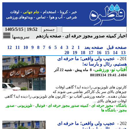
-
-
-
-
خبر
کرونا
استخدام
جام جهانی
اوقات
-
-
-
شرعی
آب و هوا
تماس
ویدئوهای ورزشی
19:52 | 1405/5/15
ار کمیته صدور مجوز حرفه ای - صفحه یازدهم
سرویسها
حه قبل
صفحه بعد
1
2
3
4
5
6
7
8
9
10
11
12
20
19
18
17
16
15
14
2
عجیب ولی واقعی؛ ما حرفه ای
یم، رئال و بارسا نه!
اب نو
-
ورزشی
-
8 ماه پیش - شنبه 22 آذر
80189334
1404
تون های تلویزیونی را دیده اید؟ گاهی اوقات
های بالای سر یک کاراکتر نقاشی می شوند که
ن دهنده... جامعه ورزشی آفتاب نو: - کارتون های تلویزیونی را دیده اید؟ گاهی
ت چیزهای بالای ...
گاه
-
مجوز حرفه ای
-
کمیته صدور مجوز حرفه ای
-
فوتبال
-
تلویزیونی
-
صدور
ز
-
باشگاه ها
2
عجیب ولی واقعی؛ ما حرفه ای
یم، رئال و بارسا نه!