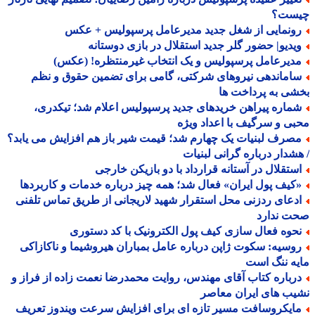
ست؟
ونمایی از شغل جدید مدیرعامل پرسپولیس + عکس
یدیو| حضور گلر جدید استقلال در بازی دوستانه
دیرعامل پرسپولیس و یک انتخاب غیرمنتظره! (عکس)
اماندهی نیروهای شرکتی، گامی برای تضمین حقوق و نظم
ی به پرداخت ها
ماره پیراهن خریدهای جدید پرسپولیس اعلام شد؛ تیکدری،
ی و سرگیف با اعداد ویژه
صرف لبنیات یک چهارم شد؛ قیمت شیر باز هم افزایش می یابد؟
شدار درباره گرانی لبنیات
ستقلال در آستانه قرارداد با دو بازیکن خارجی
کیف پول ایران» فعال شد؛ همه چیز درباره خدمات و کاربردها
دعای ردزنی محل استقرار شهید لاریجانی از طریق تماس تلفنی
ت ندارد
حوه فعال سازی کیف پول الکترونیک با کد دستوری
وسیه: سکوت ژاپن درباره عامل بمباران هیروشیما و ناکازاکی
ه ننگ است
رباره کتاب آقای مهندس، روایت محمدرضا نعمت زاده از فراز و
ب های ایران معاصر
ایکروسافت مسیر تازه ای برای افزایش سرعت ویندوز تعریف