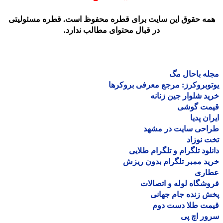
مه حقوق این سایت برای قطره محفوظ است. قطره مسئولیتی
در قبال محتوای مطالب ندارد.
ه باحال مگ
وبروکرز: مرجع معرفی بروکرها
د شلوار جین زنانه
مت گوشی
ان پدیا
احی سایت در مشهد
 نوزاد
لود تلگرام و تلگرام طلایی
د ممبر تلگرام بدون ریزش
اری
شگاه لوله و اتصالات
 زنده جام جهانی
مت طلا دست دوم
ر اچ پی