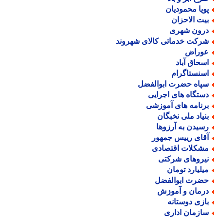
ویا محمودیان
یت الاحزان
رون شهری
رکت خدماتی کالای شهروند
وراض
سحاق آباد
سنستاگرام
پاه حضرت ابوالفضل
ستگاه های اجرایی
رنامه های آموزشی
نیاد ملی نخبگان
سیدن به آرزوها
قای رییس جمهور
شکلات اقتصادی
یروهای شرکتی
یلیارد تومان
ضرت ابوالفضل
رمان و آموزش
ازی دوستانه
ازمان اداری