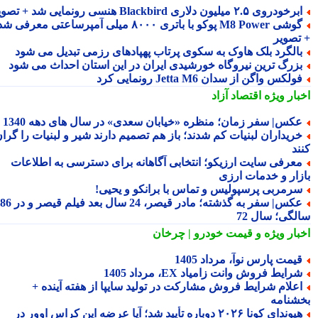
رخودروی ۲.۵ میلیون دلاری Blackbird هنسی رونمایی شد + تصویر
گوشی M8 Power پوکو با باتری ۸۰۰۰ میلی آمپرساعتی معرفی شد
تصویر
الگرد بلک هاوک به سکوی پرتاب پهپادهای رزمی تبدیل می شود
زرگ ترین نیروگاه خورشیدی ایران در این استان احداث می شود
ولکس واگن از سدان Jetta M6 رونمایی کرد
بار ویژه
اقتصاد آزاد
کس| سفر زمان؛ منظره «خیابان سعدی» در سال های دهه 1340
ریداران لبنیات کم شدند؛ باز هم تصمیم دارند شیر و لبنیات را گران
ند
عرفی سایت ارزیکو؛ انتخابی آگاهانه برای دسترسی به اطلاعات
زار و خدمات ارزی
رمربی پرسپولیس و تماس با برانکو و یحیی!
عکس| سفر به گذشته؛ مادر قیصر، 24 سال بعد فیلم قیصر و در 86
لگی؛ سال 72
بار ویژه
و قیمت خودرو | چرخان
یمت پارس نوآ، مرداد 1405
رایط فروش وانت زامیاد EX، مرداد 1405
علام شرایط فروش مشارکت در تولید سایپا از هفته آینده +
شنامه
هیوندای کونا ۲۰۲۶ دوباره تأیید شد؛ آیا عرضه این کراس اوور در