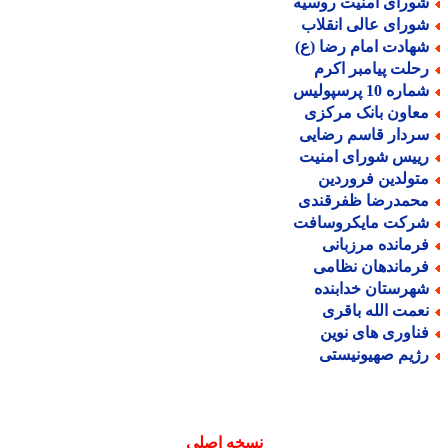
ورای امنیت روسیه
ورای عالی انقلاب
هادت امام رضا (ع)
حلت پیامبر اکرم
اره 10 پرسپولیس
عاون بانک مرکزی
ردار قاسم رضایی
ییس شورای امنیت
تولدین فروردین
حمدرضا ظفرقندی
رکت مایکروسافت
رمانده مرزبانی
رماندهان نظامی
هرستان خدابنده
عمت الله باقری
ناوری های نوین
ژیم صهیونیستی
نسخه اصلی