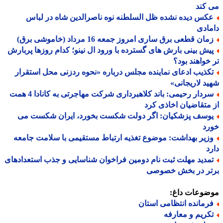
کند
کس دیده نشده ظل السلطنه نوه ناصرالدین شاه در لباس
ادی
ان قطعی برق ساری امروز جمعه 16 مرداد (خاموشی برق)
یش بینی بارش های گسترده با ورود ال نینو؛ کدام روزها پربارش
خواهند بود؟
کذیب ادعای نماینده مجلس درباره «نحوه ردزنی محل استقرار
د لاریجانی»
سردار رحیمی: باند کلاهبرداری شرکت مهاجرتی به کانادا 4 همت
متقاضیان اخاذی کرد
وسف پزشکیان: اگر دولت شکست بخورد، ایران شکست می
رد
زیر بهداشت: موضوع تغذیه ارتباط مستقیمی با سلامت جامعه
د
مدید مهلت ثبت نام دومین فراخوان شناسایی و جذب استعدادهای
تر در بخش خصوصی
ضوعات داغ:
رمانده انتظامی استان
کریم و معارفه