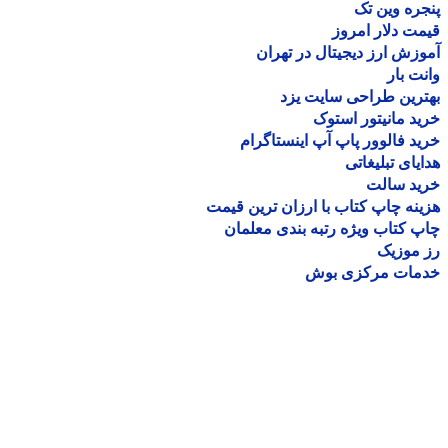
ره وین تک
ت دلار امروز
زش ارز دیجیتال در تهران
ت بار
رین طراحی سایت یزد
د مانیتور استوک
د فالوور پاپ آپ اینستاگرام
یای تبلیغاتی
ید سالت
نه چاپ کتاب با ارزان ترین قیمت
 کتاب ویژه رتبه بندی معلمان
موزیک
مات مرکزی بوش