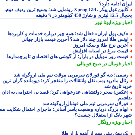
ان ادامه دارد؟
کابین غول پیکر Xpeng G9L رونمایی شد؛ وسیع ترین ردیف دوم،
ری و شارژ 450 کیلومتر در ۹ دقیقه
بار ویژه
ایونا نیوز
کیف پول ایران» فعال شد؛ همه چیز درباره خدمات و کاربردها
ونس طلا امروز چند دلار شد؟ آخرین قیمت بازار جهانی
خرین نرخ طلا و سکه امروز
یمت مرغ در آستانه افزایش
یمت روز موبایل در بازار؛ از گوشی های اقتصادی تا پرچمدارها
بار فوتبال در صبح فوتبالی
سمی؛ دیه گو فورلان سرمربی موقت تیم ملی اروگوئه شد
ئال مادرید بمب نقل وانتقالات را منفجر کرد؛ دیومانده گران ترین
ید تاریخ شد
عکس) سحر دولتشاهی عذرخواهی کرد؛ قصد بی احترامی به اذان
اشتم
ورلان سرمربی تیم ملی فوتبال اروگوئه شد
بهام بزرگ درباره وضعیت یاسر آسانی؛ ماجرای احتمال شکایت مس
ر بابک از استقلال چیست؟
بار ویژه
رونگار
ک پیش بینی مهم از آینده بازار طلا