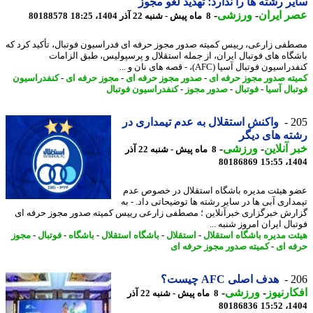
ر رشته ها را ندارد؛ تهدید لغو مجوز
 ایران
-
ورزشی
-
8 ماه پیش - شنبه 22 آذر 1404، 18:25
80188578
فی زارعی، رییس کمیته صدور مجوز حرفه ای فدراسیون فوتبال، تأکید کرد که
گاه های فوتبال ایران، از جمله استقلال و پرسپولیس، طبق الزامات
سیون فوتبال آسیا (AFC)، - قصه های نان و ...
ته صدور مجوز حرفه ای
-
صدور مجوز حرفه ای
-
مجوز حرفه ای
-
کنفدراسیون
بال آسیا
-
فوتبال
-
صدور مجوز
-
کنفدراسیون فوتبال
2
واکنش استقلال به عدم تیمداری در
ه های دیگر
 آنلاین
-
ورزشی
-
8 ماه پیش - شنبه 22 آذر
80186869
1404
 هیئت مدیره باشگاه استقلال در خصوص عدم
داری آبی ها در سایر رشته ها توضیحاتی داد. - به
رش خبرگزاری خبرآنلاین ؛ مصطفی زارعی رییس کمیته صدور مجوز حرفه ای
ال ایران امروز شنبه ...
ت مدیره باشگاه استقلال
-
استقلال
-
باشگاه استقلال
-
باشگاه
-
فوتبال
-
مجوز
ه ای
-
کمیته صدور مجوز حرفه ای
2
هدف اصلی AFC چیست؟
ارنیوز
-
ورزشی
-
8 ماه پیش - شنبه 22 آذر
80186836
1404