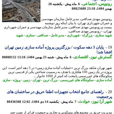
نویس
-
اجتماعی
-
6 ماه پیش - یکشنبه 26
، 23:18
80825688
ویس مهدی صداقتی، مدیرعامل سازمان مهندسی
مران شهرداری تهران، با بیان اینکه روز دوشنبه
ت و رونویس مهدی صداقتی، مدیرعامل سازمان مهندسی و عمران شهرداری
ان، - رونویس مهدی صداقتی،
د ستاری
-
بزرگراه
-
شهرداری
-
مدیرعامل
-
صداقتی
-
ستاری
-
شهید
پایان 3 دهه سکوت / بزرگترین پروژه آماده سازی زمین تهران
ا شد!
ترش نیوز
-
اقتصادی
-
6 ماه پیش - شنبه 25 بهمن 1404، 13:10
80808152
شهر تهران شاهد بزرگ ترین «عملیات آماده سازی زمین» در 3 دهه اخیر است. این
پروژه در یک زمین 100 هکتاری با هدف به رسمیت شناختن یکی از قدیمی ترین
تگاه های غیررسمی پایتخت که کمتر از 1000 خانوار ...
ده سازی
-
سکونتگاه های غیررسمی
-
بزرگ ترین
-
تهران
-
زمین
-
پروژه
-
سازی
راهنمای جامع انتخاب تجهیزات اطفا حریق در ساختمان های
جمعیت
 آرا نیوز
-
حوادث
-
7 ماه پیش - یکشنبه 14 دی 1404، 12:02
80436308
ریت حریق در مجتمع های مسکونی و تجاری پرجمعیت، فراتر از نصب چند