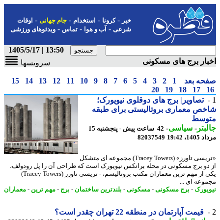
-
-
-
-
خبر
کرونا
استخدام
جام جهانی
اوقات
-
-
-
شرعی
آب و هوا
تماس
ویدئوهای ورزشی
13:50 | 1405/5/17
ار برج های مسکونی
سرویسها
حه بعد
1
2
3
4
5
6
7
8
9
10
11
12
13
14
15
20
19
18
17
تصاویر| برج های دوقلوی نیویورک؛
ص معماری بروتالیستی برای طبقه
وسط
بتر
-
سیاسی
-
42 ساعت پیش - پنجشنبه 15
1، 19:42
82037549
«تریسی تاورز» (Tracey Towers) مجموعه ای متشکل
دو برج مسکونی در محله برانکس نیویورک است که طراحی آن را پل رودولف،
یکی از مهم ترین معماران مکتب بروتالیسم، - تریسی تاورز (Tracey Towers)
وعه ای ...
یورک
-
برج مسکونی
-
مسکونی
-
بلندترین ساختمان
-
برج
-
مهم ترین
-
معماران
قیمت آپارتمان در منطقه 22 تهران چقدر است؟