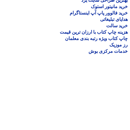
رین طراحی سایت یزد
د مانیتور استوک
د فالوور پاپ آپ اینستاگرام
یای تبلیغاتی
ید سالت
نه چاپ کتاب با ارزان ترین قیمت
 کتاب ویژه رتبه بندی معلمان
موزیک
مات مرکزی بوش