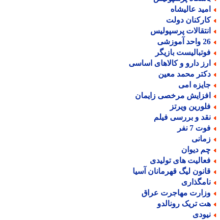
مید عالیشاه
ارکنان دولت
نتقالات پرسپولیس
حد آموزشی
وتبالیست بازیگر
رز دارو و کالاهای اساسی
کتر محمد معین
ایزه امی
فزایش مرخصی زایمان
لورین ویرتز
قد و بررسی فیلم
ت 7 نفر
مانی
م دیوان
عالیت های تولیدی
انون لیگ قهرمانان آسیا
امگذاری
زارت مهاجرت عراق
ت تریک رونالدو
یودی