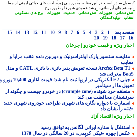
ول ساده است. در این مقاله، به بررسی زیرساخت های حیاتی ایمنی از جمله
تم های آبرسانی، - رشد عمودی شهرها و ظهور برج ...
 نشانی
-
تجهیزات آتش نشانی
-
جمعیت
-
تجهیزات
-
برج های مسکونی
-
خاب
-
تولیدکنندگان
حه بعد
1
2
3
4
5
6
7
8
9
10
11
12
13
14
15
20
19
18
17
بار ویژه
و قیمت خودرو | چرخان
قایسه سنسور پارک اولتراسونیک و دوربین دنده عقب مزایا و
ایب
Arcfox Beta T1 نسخه تعویض پذیر باتری با باتری CATL و مدل
معرفی شد
جیلی E2 الکتریکی در اروپا ثبت نام شد؛ قیمت آغازی 19,490 یورو و
ویل ها از سپتامبر
منطقه خرد شونده (crumple zone) در خودرو چیست و چگونه از
نشینان محافظت می کند
سمارت با دیواره نگاره های شهری طراحی خودروی شهری جدید
بار ویژه
اقتصاد آزاد
ستقلال با ستاره ایرانی لگانس به توافق رسید
کس| چهره «نیکی کریمی» در 20 سالگی در سال 1370