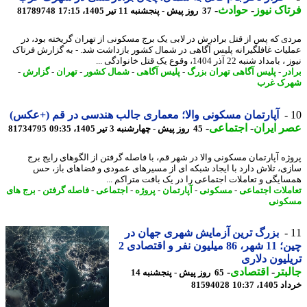
اک نیوز
-
حوادث
-
37 روز پیش - پنجشنبه 11 تیر 1405، 17:15
81789748
ی که پس از قتل برادرش در لابی یک برج مسکونی از تهران گریخته بود، در
یات غافلگیرانه پلیس آگاهی در شمال کشور بازداشت شد. - به گزارش فرتاک
داد شنبه 22 آذر 1404، وقوع یک قتل خانوادگی ...
در
-
پلیس آگاهی تهران بزرگ
-
پلیس آگاهی
-
شمال کشور
-
تهران
-
گزارش
-
رک غرب
آپارتمان مسکونی والا؛ معماری جالب هندسی در قم (+عکس)
 ایران
-
اجتماعی
-
45 روز پیش - چهارشنبه 3 تیر 1405، 09:35
81734795
ژه آپارتمان مسکونی والا در شهر قم، با فاصله گرفتن از الگوهای رایج برج
ی، تلاش دارد با ایجاد شبکه ای از مسیرهای عمودی و فضاهای باز، حس
ایگی و تعاملات اجتماعی را در یک بافت متراکم ...
ملات اجتماعی
-
مسکونی
-
آپارتمان
-
پروژه
-
اجتماعی
-
فاصله گرفتن
-
برج های
کونی
بزرگ ترین آزمایش شهری جهان در
چین؛ 11 شهر، 86 میلیون نفر و اقتصادی 2
لیون دلاری
بتر
-
اقتصادی
-
65 روز پیش - پنجشنبه 14
14، 10:37
81594028