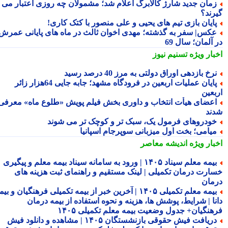
مان جدید شارژ کالابرگ اعلام شد؛ مشمولان چه روزی اعتبار می
رند؟
ایان بازی تیم های یحیی و علی منصور با کتک کاری!
کس| سفر به گذشته؛ مهدی اخوان ثالث در ماه های پایانی عمرش
آلمان؛ سال 69
بار ویژه
تسنیم نیوز
رخ بازدهی اوراق دولتی به مرز 40 درصد رسید
پایان عملیات اربعین در فرودگاه مشهد؛ جابه جایی 64هزار زائر
بعین
عضای هیأت انتخاب و داوری بخش فیلم پویش «طلوع ماه» معرفی
ند
ودروهای فرمول یک، سبک تر و کوچک تر می شوند
یامی؛ بخت اول میزبانی سوپرجام اسپانیا
بار ویژه
اندیشه معاصر
بیمه معلم سیناد ۱۴۰۵ | ورود به سامانه سیناد بیمه معلم و پیگیری
ارت درمان تکمیلی | لینک مستقیم و راهنمای ثبت هزینه های
مان
بیمه معلم تکمیلی ۱۴۰۵ | آخرین خبر از بیمه تکمیلی فرهنگیان و بیمه
نا | شرایط، پوشش ها، هزینه و نحوه استفاده از بیمه درمان
هنگیان+ جدول وضعیت بیمه معلم تکمیلی ۱۴۰۵
دریافت فیش حقوقی بازنشستگان ۱۴۰۵ | مشاهده و دانلود فیش