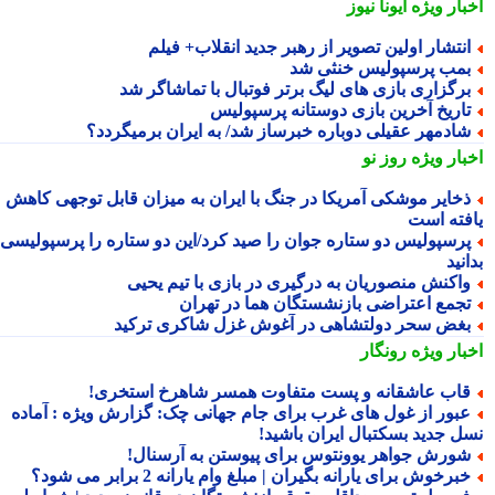
بار ویژه
ایونا نیوز
نتشار اولین تصویر از رهبر جدید انقلاب+ فیلم
مب پرسپولیس خنثی شد
رگزاری بازی های لیگ برتر فوتبال با تماشاگر شد
اریخ آخرین بازی دوستانه پرسپولیس
ادمهر عقیلی دوباره خبرساز شد/ به ایران برمیگردد؟
بار ویژه
روز نو
خایر موشکی آمریکا در جنگ با ایران به میزان قابل توجهی کاهش
فته است
رسپولیس دو ستاره جوان را صید کرد/این دو ستاره را پرسپولیسی
نید
اکنش منصوریان به درگیری در بازی با تیم یحیی
جمع اعتراضی بازنشستگان هما در تهران
غض سحر دولتشاهی در آغوش غزل شاکری ترکید
بار ویژه
رونگار
اب عاشقانه و پست متفاوت همسر شاهرخ استخری!
بور از غول های غرب برای جام جهانی چک: گزارش ویژه : آماده
ل جدید بسکتبال ایران باشید!
ورش جواهر یوونتوس برای پیوستن به آرسنال!
برخوش برای یارانه بگیران | مبلغ وام یارانه 2 برابر می شود؟