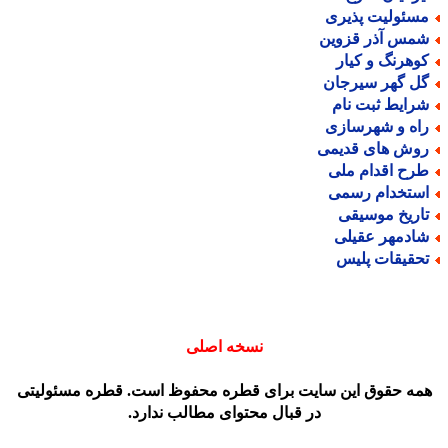
سئولیت پذیری
مس آذر قزوین
وهرنگ و کیار
ل گهر سیرجان
رایط ثبت نام
اه و شهرسازی
وش های قدیمی
رح اقدام ملی
ستخدام رسمی
اریخ موسیقی
ادمهر عقیلی
حقیقات پلیس
نسخه اصلی
مه حقوق این سایت برای قطره محفوظ است. قطره مسئولیتی
در قبال محتوای مطالب ندارد.