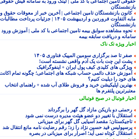
وقی تامین اجتماعی با کد ملی | لینک ورود به سامانه فیش حقوقی
زنشستگان
انون بازنشستگان تامین اجتماعی | آخرین خبر از معوقات حقوق و
مابه التفاوت فروردین و اردیبهشت ۱۴۰۵ | جزئیات پرداخت مطالبات
زنشستگان
حوه مشاهده سوابق بیمه تامین اجتماعی با کد ملی | آموزش ورود به
مانه و دریافت سابقه بیمه
بار ویژه
تک ناک
فر تا صد برگزاری سومین المپیک فناوری ۱۴۰۵
شت این چت بات یک آدم واقعی نشسته است!
یژگی های کلیدی کیف پول ایران + اینفوگرافیک
موزش حذف دائمی حساب شبکه های اجتماعی؛ چگونه تمام اکانت
ی خود را دیلیت کنیم؟
هترین اپلیکیشن خرید و فروش طلای آب شده + راهنمای انتخاب
تبرترین پلتفرم ها
بار فوتبال در صبح فوتبالی
حمتی دو بازیکن مازاد گل گهر را برگرداند
ستقلال با تغییر دو عضو هیئت مدیره درست نمی شود
اجیکستان؛ مقصد آسیایی گل گهر برای میزبانی
رسپولیس قید حسین نژاد را زد؛ رقم رضایت نامه مانع انتقال شد
ستقلال کوتاه نمی آید؛ اصرار برای میزبانی در بصره