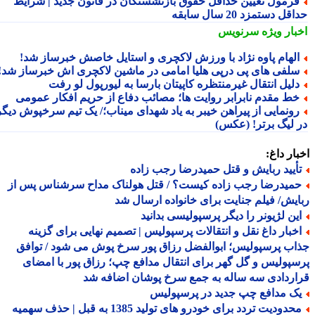
رمول تعیین حداقل حقوق بازنشستگان در قانون جدید | شرایط
ل دستمزد 20 سال سابقه
بار ویژه
سرنویس
لهام پاوه نژاد با ورزش لاکچری و استایل خاصش خبرساز شد!
لفی های پی درپی هلیا امامی در ماشین لاکچری اش خبرساز شد!
لیل انتقال غیرمنتظره کاپیتان بارسا به لیورپول لو رفت
ط مقدم نابرابر روایت ها؛ مصائب دفاع از حریم افکار عمومی
ونمایی از پیراهن خیبر به یاد شهدای میناب؛/ یک تیم سرخپوش دیگر
 لیگ برتر! (عکس)
ار داغ:
أیید ربایش و قتل حمیدرضا رجب زاده
میدرضا رجب زاده کیست؟ / قتل هولناک مداح سرشناس پس از
یش/ فیلم جنایت برای خانواده ارسال شد
ین لژیونر را دیگر پرسپولیسی بدانید
خبار داغ نقل و انتقالات پرسپولیس | تصمیم نهایی برای گزینه
ب پرسپولیس؛ ابوالفضل رزاق پور سرخ پوش می شود / توافق
پولیس و گل گهر برای انتقال مدافع چپ؛ رزاق پور با امضای
ردادی سه ساله به جمع سرخ پوشان اضافه شد
ک مدافع چپ جدید در پرسپولیس
محدودیت تردد برای خودرو های تولید 1385 به قبل | حذف سهمیه