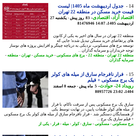
جدول اردیبهشت ماه 1405| لیست
ت خرید مسکن در منطقه 22 تهران
صاد آزاد
-
اقتصادی
-
83 روز پیش - یکشنبه 27
شت 1405، 14:07
81476946
منطقه 22 تهران در سال های اخیر به یکی از کانون
 پرتقاضای خرید مسکن تبدیل شده؛ جایی که
عه برج های مسکونی، نزدیکی به دریاچه چیتگر و افزایش پروژه های نوساز
ه خریداران و سرمایه گذاران ...
22 تهران
-
منطقه 22
-
برج های مسکونی
-
خرید مسکن
-
تهران
-
منطقه
-
ایه گذاران
فرار نافرجام سارق از میله های کولر
برج مسکونی + فیلم
اد 24
-
حوادث
-
5 ماه پیش - جمعه 8 اسفند
80957726
1404
ق یک برج مسکونی پس از سرقت ناکام، با فرار
میله های کولر طبقات پایین، در نهایت توسط یکی
همسایگان دستگیر شد. - فرار نافرجام سارق از میله های کولر یک برج مسکونی
یلم سارق یک برج ...
 مسکونی
-
مسکونی
-
سارق
-
کولر
-
میله
-
فرار
-
یکی از