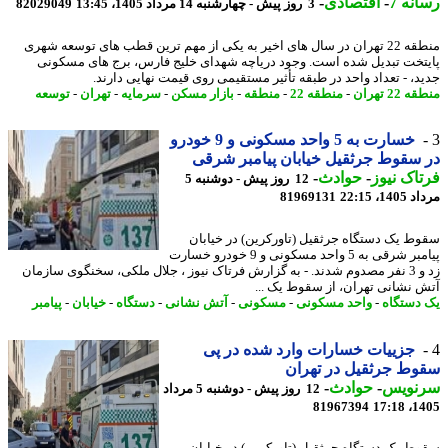
نه 7
-
اقتصادی
-
3 روز پیش - چهارشنبه 14 مرداد 1405، 13:45
82029049
منطقه 22 تهران در سال های اخیر به یکی از مهم ترین قطب های توسعه شهری
تخت تبدیل شده است. وجود دریاچه شهدای خلیج فارس، برج های مسکونی
د، - تعداد واحد در طبقه تأثیر مستقیمی روی قیمت نهایی دارند.
22 تهران
-
منطقه 22
-
منطقه
-
بازار مسکن
-
سرمایه
-
تهران
-
توسعه
خسارت به 5 واحد مسکونی و 9 خودرو
سقوط جرثقیل خیابان پیامبر شرقی
اک نیوز
-
حوادث
-
12 روز پیش - دوشنبه 5
1، 22:15
81969131
ط یک دستگاه جرثقیل (تاورکرین) در خیابان
پیامبر شرقی به 5 واحد مسکونی و 9 خودرو خسارت
زد و 3 نفر مصدوم شدند. - به گزارش فرتاک نیوز ، جلال ملکی، سخنگوی سازمان
 نشانی تهران، از سقوط یک ...
دستگاه
-
واحد مسکونی
-
مسکونی
-
آتش نشانی
-
دستگاه
-
خیابان
-
پیامبر
جزییات خسارات وارد شده در پی
ط جرثقیل در تهران
نویس
-
حوادث
-
12 روز پیش - دوشنبه 5 مرداد
81967394
1405