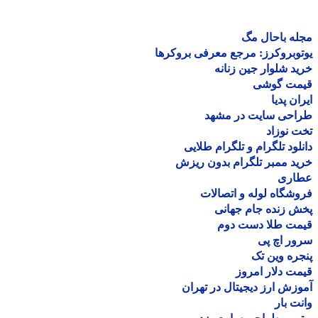
ه باحال مگ
وبروکرز: مرجع معرفی بروکرها
د شلوار جین زنانه
مت گوشی
ان پدیا
احی سایت در مشهد
 نوزاد
لود تلگرام و تلگرام طلایی
د ممبر تلگرام بدون ریزش
اری
شگاه لوله و اتصالات
 زنده جام جهانی
مت طلا دست دوم
ر اچ پی
ره وین تک
ت دلار امروز
زش ارز دیجیتال در تهران
ت بار