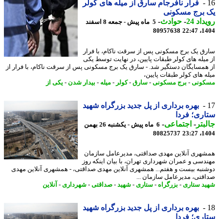
فرار نافرجام سارق از میله های کولر
 برج مسکونی
اد 24
-
حوادث
-
5 ماه پیش - جمعه 8 اسفند
80957638
1404
ق یک برج مسکونی پس از سرقت ناکام، با فرار
میله های کولر طبقات پایین، در نهایت توسط یکی
همسایگان دستگیر شد. - سارق یک برج مسکونی پس از سرقت ناکام، با فرار از
ه های کولر طبقات پایین،
کونی
-
برج مسکونی
-
سارق
-
کولر
-
میله
-
بیدار شدن
-
یکی از
بهره برداری از پل جدید بزرگراه شهید
ری؛ فردا
بتر
-
اجتماعی
-
6 ماه پیش - یکشنبه 26 بهمن
80825737
1404
هری آنلاین مهدی صداقتی، مدیرعامل سازمان
دسی و عمران شهرداری تهران، با بیان اینکه روز
نبه بیست و هفتم... همشهری آنلاین مهدی صداقتی، - همشهری آنلاین مهدی
قتی، مدیرعامل سازمان ...
د ستاری
-
بزرگراه
-
ستاری
-
شهید
-
صداقتی
-
شهرداری
-
آنلاین
بهره برداری از پل جدید بزرگراه شهید
ری؛ فردا