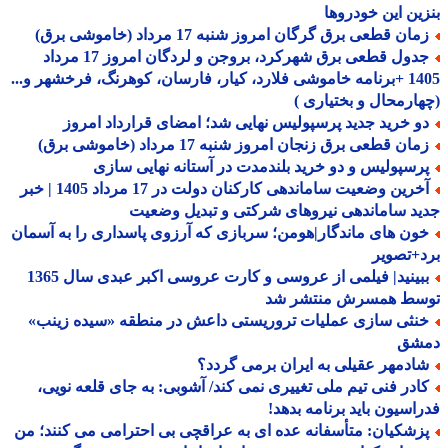
ین این خودروها
ان قطعی برق گرگان امروز شنبه 17 مرداد (خاموشی برق)
جدول قطعی برق شهرکرد، بروجن و لردگان امروز 17 مرداد
1405 +برنامه خاموشی فلارد، کیار، فارسان، کوهرنگ، فرخشهر و...
ارمحال و بختیاری )
و خرید جدید پرسپولیس نهایی شد؛ امضای قرارداد امروز
ان قطعی برق زنجان امروز شنبه 17 مرداد (خاموشی برق)
رسپولیس و دو خرید بلندمدت در آستانه نهایی سازی
آخرین وضعیت ساماندهی کارکنان دولت در 17 مرداد 1405 | خبر
د ساماندهی نیروهای شرکتی و تبدیل وضعیت
ون های ماندگار|هومن؛ سربازی که آرزوی پاسداری را به آسمان
+تصویر
ببینید| فیلمی از عروسی و کارت عروسی اکبر عبدی سال 1365
سط همسرش منتشر شد
نثی سازی عملیات تروریستی داعش در منطقه «سیده زینب»
شق
ادمهر عقیلی به ایران برمی گردد؟
ادر فنی تیم ملی تغییری نمی کند/ آشوبی: به جای قلعه نویی،
اسیون باید برنامه بدهد!
زشکیان: متأسفانه عده ای به عراقچی بی احترامی می کنند؛ من