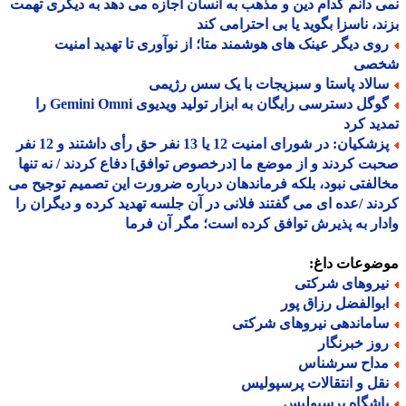
 دانم کدام دین و مذهب به انسان اجازه می دهد به دیگری تهمت
د، ناسزا بگوید یا بی احترامی کند
وی دیگر عینک های هوشمند متا؛ از نوآوری تا تهدید امنیت
صی
الاد پاستا و سبزیجات با یک سس رژیمی
گوگل دسترسی رایگان به ابزار تولید ویدیوی Gemini Omni را
ید کرد
پزشکیان: در شورای امنیت 12 یا 13 نفر حق رأی داشتند و 12 نفر
ت کردند و از موضع ما [درخصوص توافق] دفاع کردند / نه تنها
لفتی نبود، بلکه فرماندهان درباره ضرورت این تصمیم توجیح می
ند /عده ای می گفتند فلانی در آن جلسه تهدید کرده و دیگران را
ار به پذیرش توافق کرده است؛ مگر آن فرما
ضوعات داغ:
یروهای شرکتی
بوالفضل رزاق پور
اماندهی نیروهای شرکتی
وز خبرنگار
داح سرشناس
قل و انتقالات پرسپولیس
اشگاه پرسپولیس