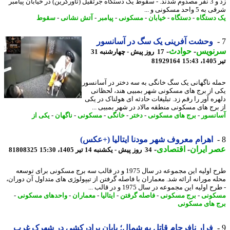
زد و 3 نفر مصدوم شدند. - سقوط یک دستگاه جرثقیل (تاورکرین) در خیابان پیامبر
 واحد مسکونی و ...
دستگاه
-
دستگاه
-
خیابان
-
مسکونی
-
پیامبر
-
آتش نشانی
-
سقوط
وحشت آفرینی یک سگ در آسانسور
نویس
-
حوادث
-
17 روز پیش - چهارشنبه 31
1
81929164
ه ناگهانی یک سگ خانگی به سه دختر در آسانسور
 از برج های مسکونی شهر بمبیی هند، لحظاتی
ره آور را رقم زد. تبلیغات حادثه ای هولناک در یکی
برج های مسکونی منطقه مالاد در شهر بمبیی ...
نسور
-
برج های مسکونی
-
دختر
-
خانگی
-
مسکونی
-
ناگهان
-
یکی از
اهرام معروف شهر مودنا ایتالیا (+عکس)
 ایران
-
اقتصادی
-
34 روز پیش - یکشنبه 14 تیر 1405، 15:30
81808325
طرح اولیه این مجموعه در سال 1975 و در قالب سه برج مسکونی برای توسعه
ه مورانه ارائه شد. معماران با فاصله گرفتن از تیپولوژی های متداول آن دوران،
 اولیه این مجموعه در سال 1975 و در قالب ...
کونی
-
برج مسکونی
-
فاصله گرفتن
-
ایتالیا
-
معماران
-
واحدهای مسکونی
-
 های مسکونی
فرار نافرجام قاتل به شمال؛ پایان برادرکشی در شهرک غرب