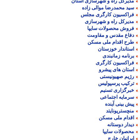
دیرکل راه و شهرسازی استان
ید محمدرضا موالی زاده
راکسیون کارگری مجلس
دیرکل راه و شهرسازی
روش محصولات سایپا
فاع مقدس و مقاومت
رح اقدام ملی مسکن
ستاندار خوزستان
رنامه زمانبندی
راکسیون کارگری
ستان های پیشرو
ژیم صهیونیستی
رکیب پرسپولیس
برگزاری تسنیم
رمایه اجتماعی
یش بینی آینده
نچستریونایتد
قدام ملی مسکن
یدار دوستانه
حصولات سایپا
یرانیان خارج