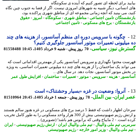
یید برای لحظه ای تصور کنیم که آینده ی سکونتگاه
 انسانی، دیگر شبیه به شهرهای امروزی نیست. اگر از فضا به جنوب چین نگاه
د، می بینید که آنچه زمانی مجموعه ای از مناطق شهری پراکنده بود،
نشستگان تامین اجتماعی
-
مناطق شهری
-
سکونتگاه
-
امروز
-
حقوق
نشستگان
-
برج های مسکونی
-
تامین اجتماعی
چگونه با سرویس دوره ای منظم آسانسور، از هزینه های چند
میلیونی تعمیرات موتور آسانسور جلوگیری کنیم؟
ترش نیوز
-
سیاسی
-
70 روز پیش - شنبه 9 خرداد 1405، 10:45
81558488
ست محتوا نگهداری و سرویس آسانسور یکی از مهمترین اقداماتی است که
تواند یک ساختمان را از هزینه های چند ده میلیونی تعمیرات اساسی، به ویژه
بخش موتور آسانسور، نجات دهد. در سال های ...
نسور
-
هزینه
-
سرویس
-
موتور
-
تعمیرات
-
ساختمان
-
افزایش طول عمر
آنروا: وضعیت در غزه «بسیار وحشتناک» است
 ایران
-
بین الملل
-
78 روز پیش - جمعه 1 خرداد 1405، 20:45
81510964
سرحان اظهار داشت که فقط 5 درصد برج های مسکونی در غزه هنوز سالم هستند
و ارتش رژیم صهیونیستی بیش از 300 هزار واحد مسکونی را به طور کامل تخریب
مایباخ وقتی که برابوس هم باشد! (تصویری) ...
ربی تیم ملی والیبال
-
تیم ملی والیبال ایران
-
ارتش رژیم صهیونیستی
-
ایران
م ملی والیبال
-
وزیر امور خارجه
-
رژیم صهیونیستی