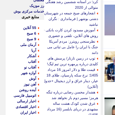
معلمان
کرد؛ در آستانه ششمین رشد هفتگی
رز موزیک
متوالی از 2020
خدمات مرکزی بوش
انفجارهای صبح جمعه در شهرستان
منابع خبری
دشتی بوشهر | فرمانداری : نگران
نباشید
55 آنلاین
آموزش مسدود کردن کارت بانکی +
6 صبح
روش های آنلاین، تلفنی و حضوری
9 صبح
نظرسنجی رویترز: مردم آمریکا
آرمان ملی
جنگ با ایران را عامل بی ثباتی می
آریا
دانند
آشکار
توپ در زمین تارتار/ پرسش های
آفتاب
کلیدی درباره پرمهره ترین تیم لیگ!
آفتاب نو
قیمت طلا و دلار امروز 16 مرداد
آوازه شهر
1405؛ نرخ سکه پارسیان، طلای 18
آوش
عیار، دینار عراق و ارز دیجیتال +جدول
آهن نیوز
(آنلاین)
آینده روشن
هشدار محسن رضایی درباره تنگه
اتومبیل فارسی
هرمز؛ مسیر دوم باز نخواهد شد
اخبار ارسالی
غرق شدن کودک هشت ساله
اخبار اقتصادی
مشهدی در دریای بابلسر (16 مرداد
اخبار ایران
1405)