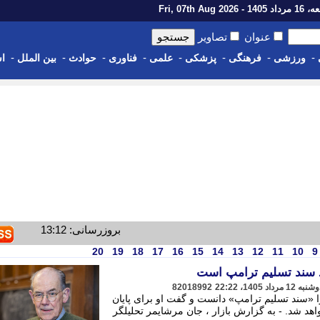
14 - Fri, 07th Aug 2026
عنوان
تصاویر
-
-
-
-
-
-
-
-
ورزشی
فرهنگی
پزشکی
علمی
فناوری
حوادث
بین الملل
اس
بروزرسانی: 13:12
20
19
18
17
16
15
14
13
12
11
10
9
اد سند تسلیم ترامپ است
82018992
 را «سند تسلیم ترامپ» دانست و گفت او برای پایان
هد شد. - به گزارش بازار ، جان مرشایمر تحلیلگر