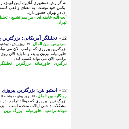
به گزارش همشهری آنلاین، ایتن لوینز، رو
ایکس خود نوشت: به معنای واقعی کلمه، ت
ای در تهران حضور دارد.
آیت الله خامنه ای
-
مراسم تشییع
-
تحلیل
تهران
تحلیلگر آمریکایی: بزرگترین 
12 -
-
-
سرنویس
بین الملل
39 روز پیش - دوشنبه 8 تیر 1405، 14:48
بزرگترین پیروزی که ترامپ الان می توا
خاورمیانه بیرون بیاید، و ما باید الان ر
ترامپ الان می تواند کسب کند،
درگیری
-
خاورمیانه
-
بزرگترین
-
تحلیلگر
استیو بنن: بزرگترین پیروزی
13 -
-
-
رونگار
بین الملل
39 روز پیش - دوشنبه 8 تیر 1405، 12:02
بزرگ ترین پیروزی که دونالد ترامپ در ش
مشکلات داخلی ایالات متحده است. - بزرگ
دونالد ترامپ
-
خاورمیانه
-
بزرگ ترین
-