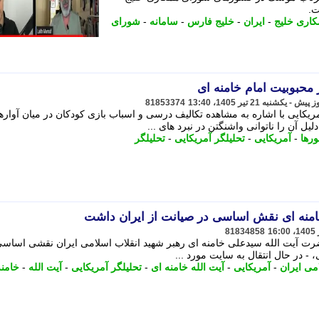
ت.
اری خلیج
-
ایران
-
خلیج فارس
-
سامانه
-
شورای
ز محبوبیت امام خامنه ای
81853374
ریکایی با اشاره به مشاهده تکالیف درسی و اسباب بازی کودکان در میان آوارها
 آن را ناتوانی واشنگتن در نبرد های ...
رها
-
آمریکایی
-
تحلیلگر آمریکایی
-
تحلیلگر
 خامنه ای نقش اساسی در صیانت از ایران داشت
81834858
رت آیت الله سیدعلی خامنه ای رهبر شهید انقلاب اسلامی ایران نقشی اساسی
، - در ﺣﺎل اﻧﺘﻘﺎل ﺑﻪ ﺳﺎﯾﺖ ﻣﻮرد ...
می ایران
-
آمریکایی
-
آیت الله خامنه ای
-
تحلیلگر آمریکایی
-
آیت الله
-
خامنه