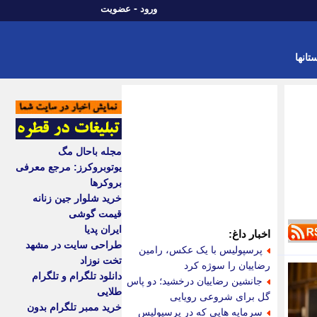
-
ورود
عضویت
تانها
مجله باحال مگ
یوتوبروکرز: مرجع معرفی
بروکرها
خرید شلوار جین زنانه
قیمت گوشی
ایران پدیا
اخبار داغ:
طراحی سایت در مشهد
پرسپولیس با یک عکس، رامین
تخت نوزاد
رضاییان را سوژه کرد
دانلود تلگرام و تلگرام
جانشین رضاییان درخشید؛ دو پاس
طلایی
گل برای شروعی رویایی
خرید ممبر تلگرام بدون
سرمایه هایی که در پرسپولیس