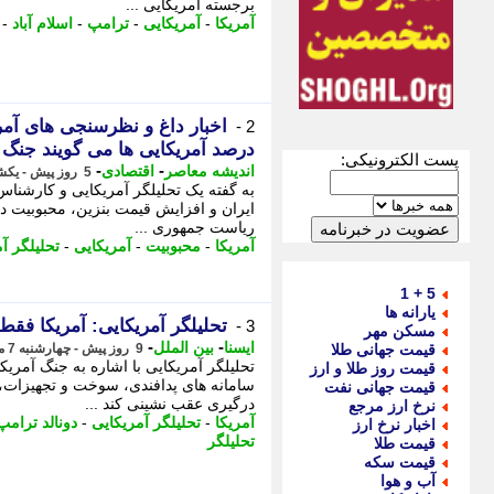
برجسته آمریکایی ...
آمریکا
-
آمریکایی
-
ترامپ
-
اسلام آباد
-
2 -
درصد آمریکایی ها می گویند جنگ 
پست الکترونیکی:
-
-
اندیشه معاصر
اقتصادی
5 روز پیش - یکشنبه 11 مرداد 1405، 12:13
به گفته یک تحلیلگر آمریکایی و کارشناس
ایران و افزایش قیمت بنزین، محبوبیت دو
ریاست جمهوری ...
آمریکا
-
محبوبیت
-
آمریکایی
-
تحلیلگر آ
5 + 1
یارانه ها
تحلیلگر آمریکایی: آمریکا فقط 
3 -
مسکن مهر
-
-
ایسنا
بین الملل
قیمت جهانی طلا
9 روز پیش - چهارشنبه 7 مرداد 1405، 05:05
تحلیلگر آمریکایی با اشاره به جنگ آمری
قیمت روز طلا و ارز
سامانه های پدافندی، سوخت و تجهیزات، د
قیمت جهانی نفت
درگیری عقب نشینی کند ...
نرخ ارز مرجع
آمریکا
-
تحلیلگر آمریکایی
-
دونالد ترامپ
اخبار نرخ ارز
تحلیلگر
قیمت طلا
قیمت سکه
آب و هوا