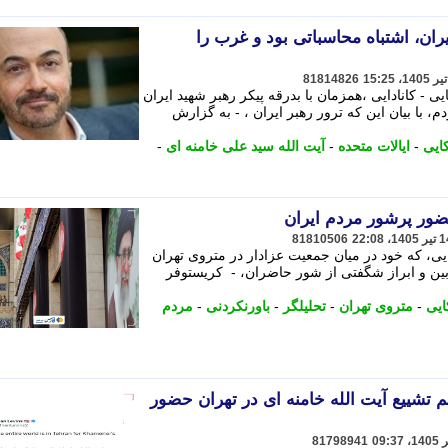
یران، اشتباه محاسباتی بود و غرب را
81814826
یی - کانادایی ،همزمان با بدرقه پیکر رهبر شهید ایران
 با بیان این که ترور رهبر ایران ، - به گزارش
ایی
-
ایالات متحده
-
آیت الله سید علی خامنه ای
-
ضور پرشور مردم ایران
81810506
یی، که خود در میان جمعیت عزادار در متروی تهران
ین و ابراز شگفتی از شور حاضران، - کریستوفر
ایی
-
متروی تهران
-
تحلیلگر
-
باورنکردنی
-
مردم
م تشییع آیت الله خامنه ای در تهران حضور
81798941