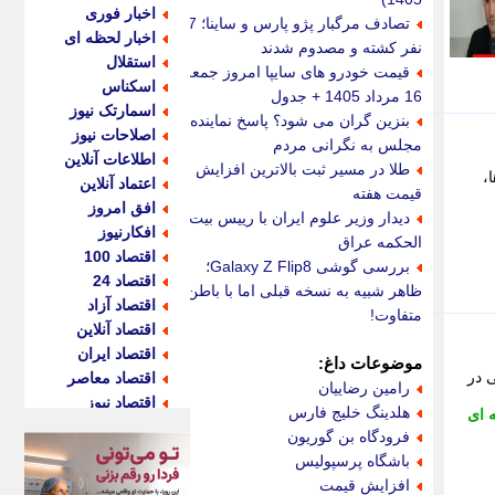
اخبار فوری
تصادف مرگبار پژو پارس و ساینا؛ 7
اخبار لحظه ای
نفر کشته و مصدوم شدند
استقلال
قیمت خودرو های سایپا امروز جمعه
اسکناس
16 مرداد 1405 + جدول
اسمارتک نیوز
بنزین گران می شود؟ پاسخ نماینده
اصلاحات نیوز
مجلس به نگرانی مردم
اطلاعات آنلاین
طلا در مسیر ثبت بالاترین افزایش
،
اعتماد آنلاین
قیمت هفته
افق امروز
دیدار وزیر علوم ایران با رییس بیت
افکارنیوز
الحکمه عراق
اقتصاد 100
بررسی گوشی Galaxy Z Flip8؛
اقتصاد 24
ظاهر شبیه به نسخه قبلی اما با باطن
اقتصاد آزاد
متفاوت!
اقتصاد آنلاین
اقتصاد ایران
موضوعات داغ:
 در
اقتصاد معاصر
رامین رضاییان
اقتصاد نیوز
هلدینگ خلیج فارس
 ای
اکو ایران
فرودگاه بن گوریون
اکوفارس
باشگاه پرسپولیس
اکونگار
افزایش قیمت