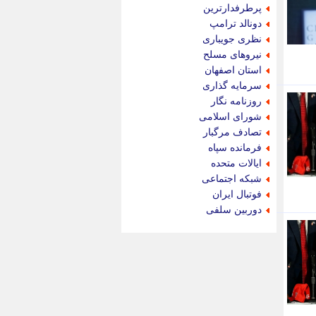
جام جم
پرطرفدارترین
جدید پرس
دونالد ترامپ
جماران
نظری جویباری
جوان ایرانی
نیروهای مسلح
جهان مانا
استان اصفهان
جهان نگر
سرمایه گذاری
جهان نیوز
روزنامه نگار
چطور
شورای اسلامی
چمپیونات
تصادف مرگبار
چمدون
فرمانده سپاه
چه خبر
ایالات متحده
حادثه 24
شبکه اجتماعی
حرف تو
فوتبال ایران
حوادث پلاس
دوربین سلفی
حوزه نیوز
خبر آنلاین
خبر جنوب
خبر سیاسی
خبر گردون
خبر ورزشی
خبرجو