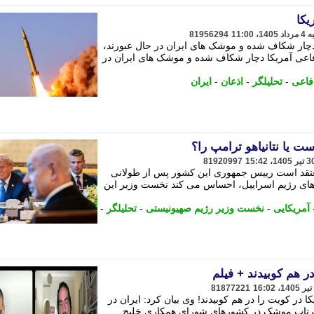
یکا
81956294
 دچار شکاف شده و موشک های ایران در حال عبورند،
 دفاعی آمریکا دچار شکاف شده و موشک های ایران در
فاعی
-
تحلیلگر
-
اذعان
-
ایران
ست یا نتانیاهو ترامپ را؟
81920997
معتقد است رییس جمهوری این کشور پس از طولانی
های رژیم اسراییل، احساس می کند نخست وزیر این
آمریکایی
-
نخست وزیر رژیم صهیونیستی
-
تحلیلگر
-
ر هم کوبیدند + فیلم
81877221
در کویت را در هم کوبیدند! وی بیان کرد: ایران در
پرتاب موشک در کشورهای شورای همکاری خلیج