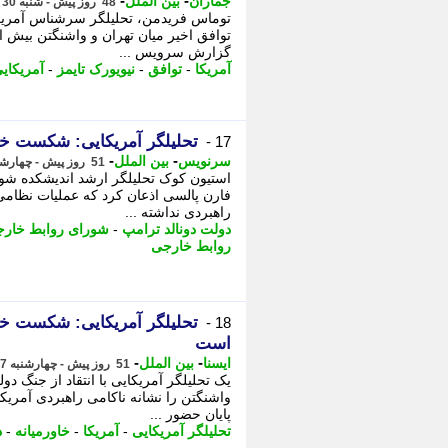
-
-
جماران
بین الملل
48 روز پیش - شنبه 30 خرداد 1405، 20:30
توماس فریدمن، تحلیلگر سرشناس آمریکای
توافق اخیر میان تهران و واشنگتن بیش از 
گزارش سرویس ...
آمریکا
-
توافق
-
نیویورک تایمز
-
آمریکای
تحلیلگر آمریکایی: شکست خ
17 -
-
-
سرنویس
بین الملل
51 روز پیش - چهارشنبه 27 خرداد 1405، 16:58
استیون کوک تحلیلگر ارشد اندیشکده شور
فارن پالسی اذعان کرد که عملیات نظامی 
راهبردی نداشته ...
دولت دونالد ترامپ
-
شورای روابط خار
روابط خارجی
تحلیلگر آمریکایی: شکست خور
18 -
است
-
-
ایسنا
بین الملل
51 روز پیش - چهارشنبه 27 خرداد 1405، 16:05
یک تحلیلگر آمریکایی با انتقاد از جنگ دو
واشنگتن را نشانه ناکامی راهبردی آمریک
پایان حضور ...
تحلیلگر آمریکایی
-
آمریکا
-
خاورمیانه
-
د