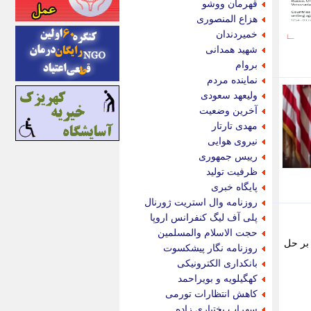
قهرمان ووشو
اینتیتر
هزاع المنصوری
ایونا نیوز
خمیردندان
بازتاب آنلاین
شهید همدانی
باشگاه خبرنگاران
بروام
باغستان نیوز
نماینده مردم
بامبوک
ولیعهد سعودی
ببین و بخون
آخرین وضعیت
بدینسان
مهدی تارتار
بنکر
نیروی هوایی
بیت ران
رییس جمهوری
پارس فوتبال
ظرفیت تولید
پارسینه
پایگاه خبری
پارسینه پلاس
روزنامه وال استریت ژورنال
پاز آنلاین
پلی آف لیگ کنفرانس اروپا
پاس گل
حجت الاسلام والمسلمین
پانا
 بر حل
روزنامه نگار پیشکسوت
پرتو نیوز
بانکداری الکترونیکی
پرسون
کهگیلویه و بویراحمد
پنجره نیوز
کاهش انتظارات تورمی
پویامگ
سهراب بختیاری زاده