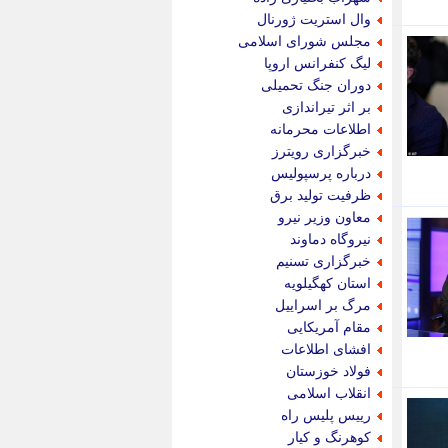
پویه آنلاین
وال استریت ژورنال
پیام نفت
مجلس شورای اسلامی
تابناک
لیگ کنفرانس اروپا
تازه نیوز
دوران جنگ تحمیلی
تبیان
بر اثر تیراندازی
تجارت نیوز
اطلاعات محرمانه
تحریریه
خبرگزاری رویترز
ترابر نیوز
درباره پرسپولیس
ترفندباز
ظرفیت تولید برق
تریبون اقتصاد
معاون وزیر نیرو
تسنیم نیوز
نیروگاه دماوند
تک ناک
خبرگزاری تسنیم
تکراتو
استان کهگیلویه
توریسم آنلاین
مرگ بر اسراییل
تولید نیوز
مقام آمریکایی
تیتر فوری
افشای اطلاعات
تیکنا
فولاد خوزستان
جاب ویژن
انقلاب اسلامی
جار نیوز
رییس پلیس راه
جالبتر
کوهرنگ و کیار