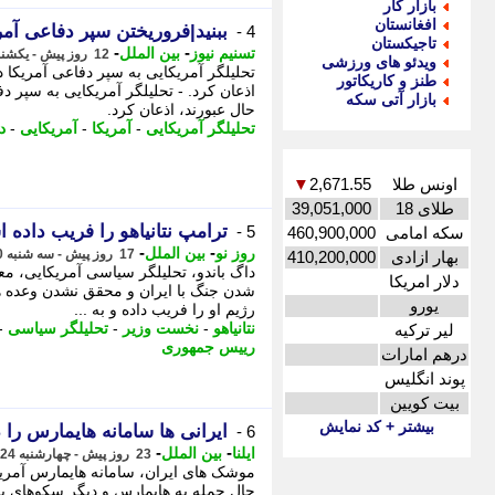
بازار کار
افغانستان
ببنید|فروریختن سپر دفاعی آمر
4 -
تاجیکستان
-
-
تسنیم نیوز
بین الملل
12 روز پیش - یکشنبه 4 مرداد 1405، 11:00
ویدئو های ورزشی
تحلیلگر آمریکایی به سپر دفاعی آمریکا
طنز و کاریکاتور
اذعان کرد. - تحلیلگر آمریکایی به سپر
بازار آتی سکه
حال عبورند، اذعان کرد.
تحلیلگر آمریکایی
-
آمریکا
-
آمریکایی
-
د
اونس طلا
2,671.55
▼
طلای 18
39,051,000
ترامپ نتانیاهو را فریب داده ا
5 -
سکه امامی
460,900,000
-
-
روز نو
بین الملل
17 روز پیش - سه شنبه 30 تیر 1405، 15:42
بهار ازادی
410,200,000
داگ باندو، تحلیلگر سیاسی آمریکایی، 
دلار امریکا
شدن جنگ با ایران و محقق نشدن وعده 
یورو
رژیم او را فریب داده و به ...
نتانیاهو
-
نخست وزیر
-
تحلیلگر سیاسی
-
لیر ترکیه
رییس جمهوری
درهم امارات
پوند انگلیس
بیت کویین
بیشتر + کد نمایش
ایرانی ها سامانه هایمارس را د
6 -
-
-
ایلنا
بین الملل
23 روز پیش - چهارشنبه 24 تیر 1405، 16:02
موشک های ایران، سامانه هایمارس آمریکا 
حال حمله به هایمارس و دیگر سکوهای 