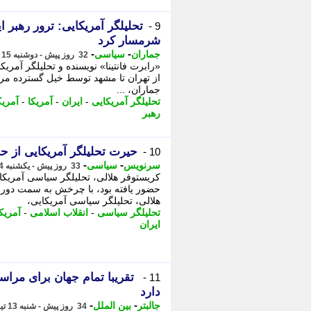
تحلیلگر آمریکایی: ترور رهبر ا
9 -
شرمسار کرد
-
-
جماران
سیاسی
32 روز پیش - دوشنبه 15 تیر 1405، 15:25
«رابرت فانتینا» نویسنده و تحلیلگر آمریکا
از تهران تا مشهد توسط خیل گسترده مردم،
جماران، ...
تحلیلگر آمریکایی
-
ایران
-
آمریکا
-
آمریک
رهبر
حیرت تحلیلگر آمریکایی از ح
10 -
-
-
سرنویس
سیاسی
33 روز پیش - یکشنبه 14 تیر 1405، 22:08
کریستوفر هلالی، تحلیلگر سیاسی آمریکا
حضور یافته بود، با چرخش به سمت دورب
هلالی، تحلیلگر سیاسی آمریکایی،
تحلیلگر سیاسی
-
انقلاب اسلامی
-
آمریک
ایران
تقریبا تمام جهان برای مراس
11 -
دارد
-
-
جالبتر
بین الملل
34 روز پیش - شنبه 13 تیر 1405، 09:37