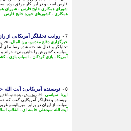
فارس است و در این کار موفق بوده اس
شورای همکاری خلیج فارس
-
شورای همک
همکاری
-
کشورهای حوزه خلیج فارس
روایت تحلیلگر آمریکایی از را
7 -
-
-
خبرگزاری دفاع مقدس
بین الملل
26 روز پیش - یکشنبه 21 تیر 1405، 13:40
تحلیلگر و فعال شناخته شده رسانه ای آم
سیاست کشورش را «اهریمنی» خواند و دلیل
آمریکا
-
بازی کودکان
-
اسباب بازی
-
کشو
نویسنده آمریکایی: آیت الله
8 -
-
-
ایرنا
سیاسی
29 روز پیش - پنجشنبه 18 تیر 1405، 16:00
نویسنده و تحلیلگر آمریکایی گفت که حض
صیانت از ایران در برابر امپریالیسم غربی
آیت الله سیدعلی خامنه ای
-
انقلاب اسلا