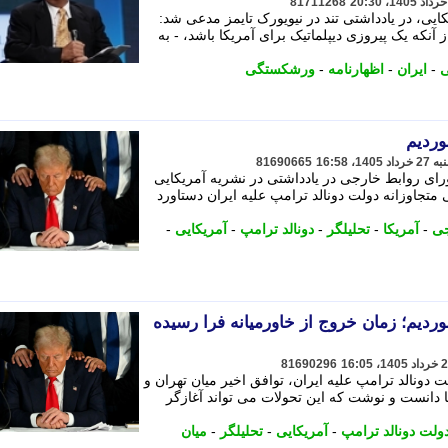
81711268
ی، در یادداشتی تند در نیویورک تایمز مدعی شد:
آنکه یک پیروزی دیپلماتیک برای آمریکا باشد، - به
ی
-
ایران
-
اظهارنامه
-
ورشکستگی
وردیم
81690665
ای روابط خارجی در یادداشتی در نشریه آمریکایی
متجاوزانه دولت دونالد ترامپ علیه ایران دستاورد
جی
-
آمریکا
-
تحلیلگر
-
دونالد ترامپ
-
آمریکایی
-
دیم؛ زمان خروج از خاورمیانه فرا رسیده
81690296
لت دونالد ترامپ علیه ایران، توافق اخیر میان تهران و
ا دانست و نوشت که این تحولات می تواند آغازگر
ولت دونالد ترامپ
-
آمریکایی
-
تحلیلگر
-
میان