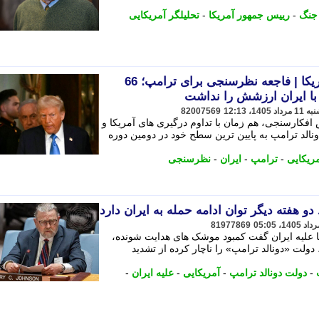
جنگ
-
رییس جمهور آمریکا
-
تحلیلگر آمریکایی
اخبار داغ و نظرسنجی های آمریکا | فاجعه نظرسنجی برای ترامپ؛ 66
با ایران ارزشش را نداشت
82007569
 افکارسنجی، هم زمان با تداوم درگیری های آمریکا و
نالد ترامپ به پایین ترین سطح خود در دومین دوره
مریکایی
-
ترامپ
-
ایران
-
نظرسنجی
دو هفته دیگر توان ادامه حمله به ایران دارد
81977869
کا علیه ایران گفت کمبود موشک های هدایت شونده،
ولت «دونالد ترامپ» را ناچار کرده از تشدید
-
دولت دونالد ترامپ
-
آمریکایی
-
علیه ایران
-