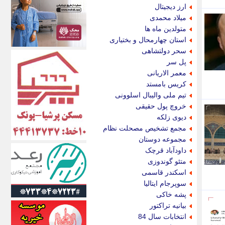
اکونیوز
ارز دیجیتال
الف
میلاد محمدی
انتشار آنلاین
متولدین ماه ها
اندیشه قرن
استان چهارمحال و بختیاری
اندیشه معاصر
سحر دولتشاهی
اندیشه ها
پل سر
انرژی پرس
معمر الاریانی
ای استخدام
کریس بامستد
ایتنا
تیم ملی والیبال اسلوونی
ایراف
خروچ پول حقیقی
ایران آرت
دیوی زلکه
ایران آنلاین
مجمع تشخیص مصحلت نظام
ایران زندگی
مجموعه دوستان
ایران فوری
داودآباد قرچک
ایرانی روز
متئو گوندوزی
ایرانیتال
اسکندر قاسمی
ایرنا
سوپرجام ایتالیا
ایسکانیوز
پشه خاکی
ایسنا
بیانیه تراکتور
ایکنا
انتخابات سال 84
ایلنا