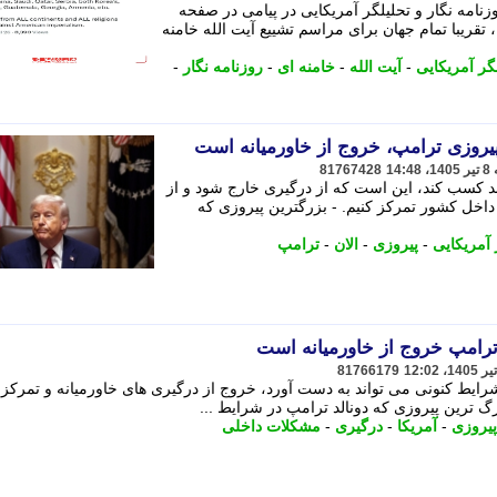
زنامه نگار و تحلیلگر آمریکایی در پیامی در صفحه
قریبا تمام جهان برای مراسم تشییع آیت الله خامنه
گر آمریکایی
-
آیت الله
-
خامنه ای
-
روزنامه نگار
-
پیروزی ترامپ، خروج از خاورمیانه است
81767428
ند کسب کند، این است که از درگیری خارج شود و از
وی داخل کشور تمرکز کنیم. - بزرگترین پیروزی که
 آمریکایی
-
پیروزی
-
الان
-
ترامپ
 ترامپ خروج از خاورمیانه است
81766179
رایط کنونی می تواند به دست آورد، خروج از درگیری های خاورمیانه و تمرکز
 ترین پیروزی که دونالد ترامپ در شرایط ...
پیروزی
-
آمریکا
-
درگیری
-
مشکلات داخلی