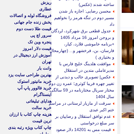
ریزش
ساخته شدند (عکس)
عطاری
محسن رضایی: اجازه باز شدن
فروشگاه لوله و اتصالات
مسیر دوم در تنگه هرمز را نخواهیم
پخش زنده جام جهانی
داد
قیمت طلا دست دوم
جدول قطعی برق شهرکرد، لردگان
سرور اچ پی
و بروجن امروز 16 مرداد 1405
پنجره وین تک
+برنامه خاموشی فلارد، کیار،
قیمت دلار امروز
فارسان، بن، فرخشهر و... (چهارمحال
آموزش ارز دیجیتال در
و بختیاری )
تهران
موافقت هلدینگ خلیج فارس با
وانت بار
مدیرعاملی متدین در استقلال
بهترین طراحی سایت یزد
عکس| تصویری جالب و دیدنی از
خرید مانیتور استوک
تغییر چهره فریبا کوثری؛ عمره زن دوم
خرید فالوور پاپ آپ
مختار سریال مختارنامه در 59 سالگی؛
اینستاگرام
سال 1404
هدایای تبلیغاتی
سرقت از مازیار لرستانی در مراسم
خرید سالت
ختم اکبر عبدی
هزینه چاپ کتاب با ارزان
عدم توافق استقلال و رضاییان بر
ترین قیمت
سر مبلغ درخواستی
چاپ کتاب ویژه رتبه بندی
قیمت مس به 14201 دلار صعود