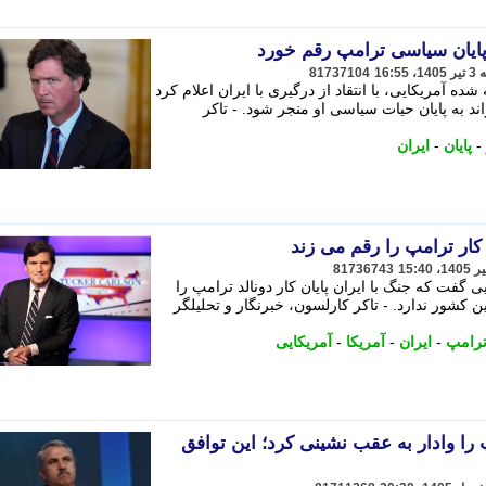
 پایان سیاسی ترامپ رقم خورد
81737104
ده آمریکایی، با انتقاد از درگیری با ایران اعلام کرد
د به پایان حیات سیاسی او منجر شود. - تاکر
-
پایان
-
ایران
 کار ترامپ را رقم می زند
81736743
ی گفت که جنگ با ایران پایان کار دونالد ترامپ را
ن کشور ندارد. - تاکر کارلسون، خبرنگار و تحلیلگر
رامپ
-
ایران
-
آمریکا
-
آمریکایی
را وادار به عقب نشینی کرد؛ این توافق