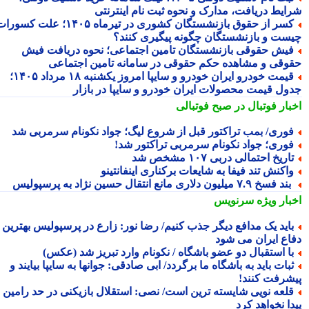
ایط دریافت، مدارک و نحوه ثبت نام اینترنتی
کسر از حقوق بازنشستگان کشوری در تیرماه ۱۴۰۵؛ علت کسورات
ست و بازنشستگان چگونه پیگیری کنند؟
یش حقوقی بازنشستگان تامین اجتماعی؛ نحوه دریافت فیش
وقی و مشاهده حکم حقوقی در سامانه تامین اجتماعی
قیمت خودرو ایران خودرو و سایپا امروز یکشنبه ۱۸ مرداد ۱۴۰۵؛
ول قیمت محصولات ایران خودرو و سایپا در بازار
بار فوتبال در صبح فوتبالی
وری/ بمب تراکتور قبل از شروع لیگ؛ جواد نکونام سرمربی شد
وری؛ جواد نکونام سرمربی تراکتور شد!
اریخ احتمالی دربی ۱۰۷ مشخص شد
اکنش تند فیفا به شایعات برکناری اینفانتینو
د فسخ ۷.۹ میلیون دلاری مانع انتقال حسین نژاد به پرسپولیس
بار ویژه
سرنویس
اید یک مدافع دیگر جذب کنیم/ رضا نور: زارع در پرسپولیس بهترین
اع ایران می شود
ا استقبال دو عضو باشگاه / نکونام وارد تبریز شد (عکس)
بات باید به باشگاه ما برگردد/ ابی صادقی: جوانها به سایپا بیایند و
شرفت کنند!
لعه نویی شایسته ترین است/ نصی: استقلال بازیکنی در حد رامین
ا نخواهد کرد