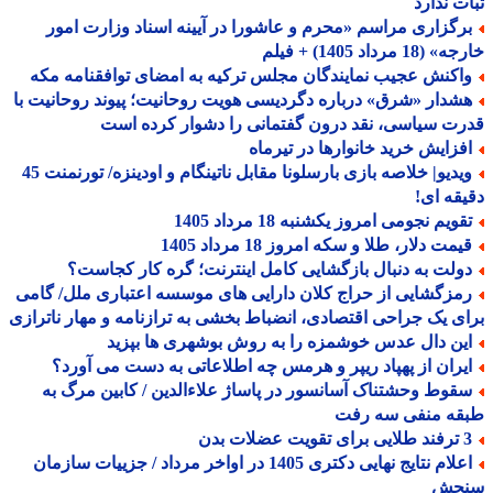
ت ندارد
رگزاری مراسم «محرم و عاشورا در آیینه اسناد وزارت امور
18 مرداد 1405) + فیلم
اکنش عجیب نمایندگان مجلس ترکیه به امضای توافقنامه مکه
شدار «شرق» درباره دگردیسی هویت روحانیت؛ پیوند روحانیت با
ت سیاسی، نقد درون گفتمانی را دشوار کرده است
فزایش خرید خانوارها در تیرماه
ویدیو| خلاصه بازی بارسلونا مقابل ناتینگام و اودینزه/ تورنمنت 45
قه ای!
ویم نجومی امروز یکشنبه 18 مرداد 1405
مت دلار، طلا و سکه امروز 18 مرداد 1405
ولت به دنبال بازگشایی کامل اینترنت؛ گره کار کجاست؟
مزگشایی از حراج کلان دارایی های موسسه اعتباری ملل/ گامی
ی یک جراحی اقتصادی، انضباط بخشی به ترازنامه و مهار ناترازی
ین دال عدس خوشمزه را به روش بوشهری ها بپزید
یران از پهپاد ریپر و هرمس چه اطلاعاتی به دست می آورد؟
قوط وحشتناک آسانسور در پاساژ علاءالدین / کابین مرگ به
قه منفی سه رفت
یت عضلات بدن
اعلام نتایج نهایی دکتری 1405 در اواخر مرداد / جزییات سازمان
جش