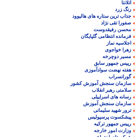
لانتا
نگ زرد
ذاب ترین ستاره های هالیوود
فورا تقی نژاد
حسن رفیقدوست
رمانده انتظامی گلپایگان
جلاسیه نماز
هرا خواجوی
سیر دوچرخه
ییس جمهور سابق
فته نهضت سوادآموزی
ورانسراب
ازمان سنجش آموزش کشور
لامتی رهبر انقلاب
سانه های اسراییلی
ازمان سنجش آموزش
رور شهید سلیمانی
یشکسوت پرسپولیس
ییس جمهور ترکیه
زارت امور خارجه