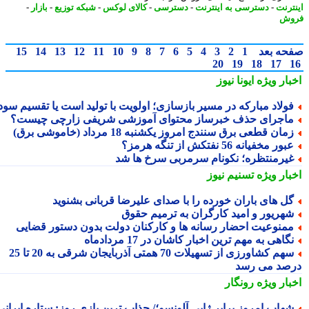
ترنت
-
دسترسی به اینترنت
-
دسترسی
-
کالای لوکس
-
شبکه توزیع
-
بازار
-
وش
حه بعد
1
2
3
4
5
6
7
8
9
10
11
12
13
14
15
20
19
18
17
بار ویژه
ایونا نیوز
ولاد مبارکه در مسیر بازسازی؛ اولویت با تولید است یا تقسیم سود؟
اجرای حذف خبرساز محتوای آموزشی شریفی زارچی چیست؟
مان قطعی برق سنندج امروز یکشنبه 18 مرداد (خاموشی برق)
بور مخفیانه 56 نفتکش از تنگه هرمز؟
یرمنتظره؛ نکونام سرمربی سرخ ها شد
بار ویژه
تسنیم نیوز
ل های باران خورده را با صدای علیرضا قربانی بشنوید
هریور و امید کارگران به ترمیم حقوق
منوعیت احضار رسانه ها و کارکنان دولت بدون دستور قضایی
گاهی به مهم ترین اخبار کاشان در 17 مردادماه
سهم کشاورزی از تسهیلات 70 همتی آذربایجان شرقی به 20 تا 25
صد می رسد
بار ویژه
رونگار
هاب امروز برابر ژابی آلونسو؛/ جذاب ترین بازی روز: ستاره ایرانی