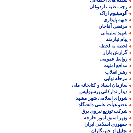
بکه های اجتماعی
جب طیب اردوغان
لومینیوم اراک
بهه پایداری
رتضی آقاخان
هید سلیمانی
یام نیازمند
حظه به لحظه
زارش بازار
وابط عمومی
دافع امنیت
هبر انقلاب
رحله نهایی
ازمان اسناد و کتابخانه ملی
یدار تدارکاتی پرسپولیس
ورای اسلامی شهر مشهد
ضو هیأت علمی دانشگاه
رکت توزیع نیروی برق
زیر اسبق امور خارجه
مهوری اسلامی ایران
جلیل از خبرنگاران