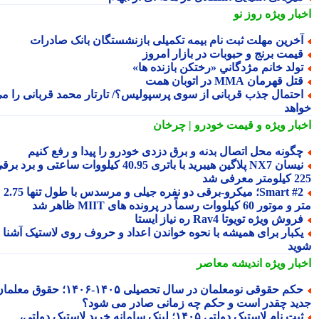
بار ویژه
روز نو
خرین مهلت ثبت نام بیمه تکمیلی بازنشستگان بانک صادرات
یمت برنج و حبوبات در بازار امروز
ولد خانم مژدگانیِِ «رختکن بازنده ها»
تل قهرمان MMA در اتوبان همت
حتمال جذب قربانی از سوی پرسپولیس؟/ تارتار محمد قربانی را می
اهد
بار ویژه
و قیمت خودرو | چرخان
گونه محل اتصال بدنه و برق دزدی خودرو را پیدا و رفع کنیم
نیسان NX7 پلاگین هیبرید با باتری 40.95 کیلووات ساعتی و برد برقی
 معرفی شد
Smart #2؛ میکرو-برقی دو نفره جیلی و مرسدس با طول تنها 2.75
ور 60 کیلووات رسماً در پرونده های MIIT ظاهر شد
روش ویژه تویوتا Rav4 ره نیاز ایستا
کبار برای همیشه با نحوه خواندن اعداد و حروف روی لاستیک آشنا
ید
بار ویژه
اندیشه معاصر
حکم حقوقی نومعلمان در سال تحصیلی ۱۴۰۵-۱۴۰۶؛ حقوق معلمان
ید چقدر است و حکم چه زمانی صادر می شود؟
ثبت نام لاستیک دولتی ۱۴۰۵؛ لینک سامانه خرید لاستیک دولتی،