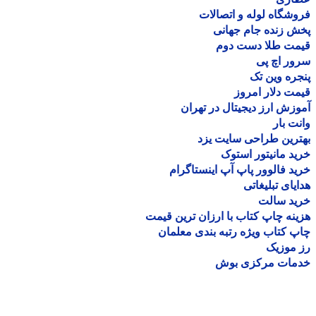
شگاه لوله و اتصالات
 زنده جام جهانی
مت طلا دست دوم
ر اچ پی
ره وین تک
ت دلار امروز
زش ارز دیجیتال در تهران
ت بار
رین طراحی سایت یزد
د مانیتور استوک
د فالوور پاپ آپ اینستاگرام
یای تبلیغاتی
ید سالت
نه چاپ کتاب با ارزان ترین قیمت
 کتاب ویژه رتبه بندی معلمان
موزیک
مات مرکزی بوش