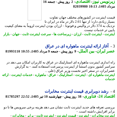
نویس نیوز
-
اقتصادی
-
2 روز پیش - جمعه 16
1، 10:13
82039980
ت اینترنت در کشورهای مختلف جهان تفاوت
بسیار زیادی دارد؛ از تنها 2.61 دلار در ماه در ایران تا
نزدیک به 374 دلار در والیس و فوتونا. - ارزان بودن اینترنت لزوماً به معنای کیفیت
ین تر خدمات نیست.
ترنت
-
اینترنت ثابت
-
ارزان
-
زیرساخت ها
-
سرعت اینترنت ثابت
-
جهان
-
بازار
آغاز ارائه اینترنت ماهواره ای در عراق
 ایران
-
بین الملل
-
9 روز پیش - جمعه 9 مرداد 1405، 10:55
81993110
 اندازی اینترنت ماهواره ای استارلینک در عراق به کاربران امکان می دهد در
سر کشور بدون استثنا از اینترنت پرسرعت استفاده کنند. - به گزارش
ایران، در سفر اخیر نخست وزیر عراق (علی ...
ترنت ماهواره ای
-
اینترنت
-
استارلینک
-
عراق
-
ماهواره
-
خدمات اینترنت
-
ارائه
ات
رشد دوبرابری قیمت اینترنت مخابرات
اد 24
-
فناوری
-
38 روز پیش - چهارشنبه 10 تیر 1405، 22:52
81785297
سی تعرفه های جدید اینترنت ثابت نشان می دهد هزینه برخی سرویس ها تا دو
بر افزایش داشته است. -
ترنت مخابرات
-
اینترنت
-
قیمت اینترنت
-
اینترنت ثابت
-
برابر
-
مخابرات
-