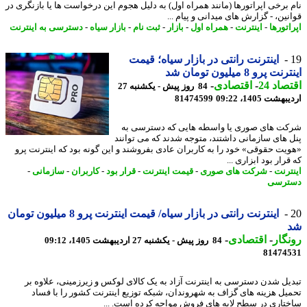
 برخی اپراتورها (مانند همراه اول) به دلیل هجوم این درخواست ها یا بازنگری در
ین، - گزارش های میدانی و پیام ...
تورها
-
اینترنت
-
همراه اول
-
بازار
-
ثبت نام
-
بازار سیاه
-
دسترسی به اینترنت
اینترنت رانتی در بازار سیاه؛ قیمت
 پرو 8 میلیون تومان شد
اد 24
-
اقتصادی
-
84 روز پیش - یکشنبه 27
شت 1405، 09:22
81474599
ت های صوری یا واسطه هایی که دسترسی به
 های سازمانی داشتند، متوجه شدند که می توانند
یت حقوقی» خود را به کاربران عادی بفروشند و این گونه بود که اینترنت پرو
رار بود ابزاری ...
ترنت
-
شرکت های صوری
-
قیمت اینترنت
-
قرار بود
-
کاربران
-
سازمانی
-
ترسی
اینترنت رانتی در بازار سیاه/ قیمت اینترنت پرو 8 میلیون تومان
گار
-
اقتصادی
-
84 روز پیش - یکشنبه 27 اردیبهشت 1405، 09:12
81474
یل شدن دسترسی به اینترنت آزاد به یک کالای لوکس و زیرزمینی، علاوه بر
یل هزینه های گزاف به شهروندان، شبکه توزیع اینترنت کشور را با فساد
تاری در سطح لایه های فروش مواجه کرده است. ...