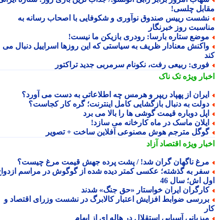
ابل چلسی!
شست رییس صندوق نوآوری و شکوفایی با اصحاب رسانه به
اسبت روز خبرنگار
وضع ستاره بارسا: رودری بازیکن ما نیست!
اکنش معنادار ظریف به سیاستی که این روزها اسراییل دنبال می
د
وری: ربیعی رفت، نکونام سرمربی جدید تراکتور
بار ویژه
تک ناک
یران از پهپاد ریپر و هرمس چه اطلاعاتی به دست می آورد؟
ولت به دنبال بازگشایی کامل اینترنت؛ گره کار کجاست؟
پل دوباره قیمت گوشی ها را بالا می برد
یلان ماسک در ماه کارخانه می سازد!
وگل مترجم هوش مصنوعی آفلاین ساخت + تصویر
بار ویژه
اقتصاد آزاد
رغ ناگهان گران شد! / پشت پرده جهش قیمت مرغ چیست؟
فر به گذشته؛ عکسی کمتر دیده شده از گوگوش در مراسم ازدواج
ل اش؛ سال 46
ارگران ایران خواستار «حق جنگ» شدند
ررسی ضوابط افزایش اعتبار کالابرگ در نشست وزرای اقتصاد و
ر
یزبانی آسیایی استقلال در هاله ای از ابهام