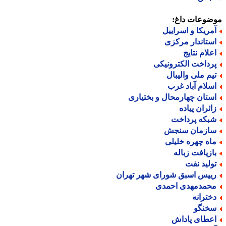
ضوعات داغ:
مریکا و اسراییل
ستاندار مرکزی
علام نتایج
رداخت الکترونیکی
یم ملی والیبال
سلام آباد غرب
ستان چهارمحال و بختیاری
ائران پیاده
بکه پرداخت
ازمان سنجش
اه چهره خلیلی
ازیافت زباله
ولید نفت
ییس اسبق شورای شهر تهران
حمدمهدی احمدی
خترانه
خنگو
عطای پاداش