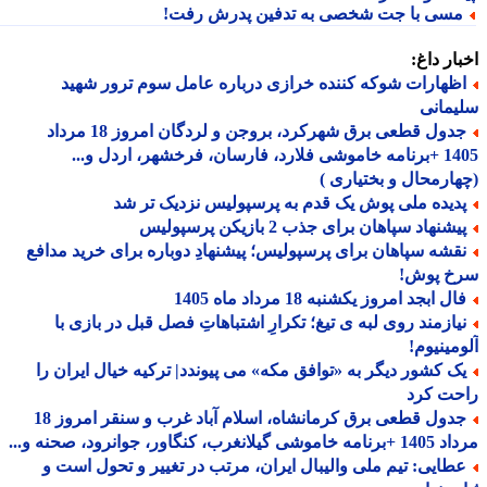
سی با جت شخصی به تدفین پدرش رفت!
ار داغ:
ظهارات شوکه کننده خرازی درباره عامل سوم ترور شهید
مانی
جدول قطعی برق شهرکرد، بروجن و لردگان امروز 18 مرداد
1405 +برنامه خاموشی فلارد، فارسان، فرخشهر، اردل و...
ارمحال و بختیاری )
دیده ملی پوش یک قدم به پرسپولیس نزدیک تر شد
شنهاد سپاهان برای جذب 2 بازیکن پرسپولیس
قشه سپاهان برای پرسپولیس؛ پیشنهادِ دوباره برای خرید مدافع
خ پوش!
ل ابجد امروز یکشنبه 18 مرداد ماه 1405
یازمند روی لبه ی تیغ؛ تکرارِ اشتباهاتِ فصل قبل در بازی با
مینیوم!
ک کشور دیگر به «توافق مکه» می پیوندد| ترکیه خیال ایران را
حت کرد
جدول قطعی برق کرمانشاه، اسلام آباد غرب و سنقر امروز 18
 گیلانغرب، کنگاور، جوانرود، صحنه و...
طایی: تیم ملی والیبال ایران، مرتب در تغییر و تحول است و