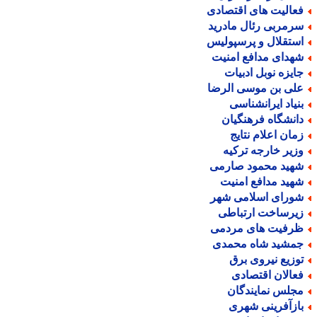
عالیت های اقتصادی
رمربی رئال مادرید
ستقلال و پرسپولیس
هدای مدافع امنیت
ایزه نوبل ادبیات
لی بن موسی الرضا
نیاد ایرانشناسی
انشگاه فرهنگیان
مان اعلام نتایج
زیر خارجه ترکیه
هید محمود صارمی
هید مدافع امنیت
ورای اسلامی شهر
یرساخت ارتباطی
رفیت های مردمی
مشید شاه محمدی
وزیع نیروی برق
عالان اقتصادی
جلس نمایندگان
ازآفرینی شهری