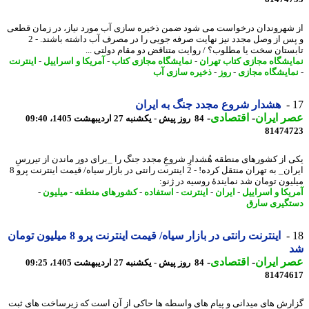
شهروندان درخواست می شود ضمن ذخیره سازی آب مورد نیاز، در زمان قطعی
و پس از وصل مجدد نیز نهایت صرفه جویی را در مصرف آب داشته باشند. - 2
ستان سخت یا مطلوب؟ / روایت متناقض دو مقام دولتی ...
یشگاه مجازی کتاب تهران
-
نمایشگاه مجازی کتاب
-
آمریکا و اسراییل
-
اینترنت
ایشگاه مجازی
-
روز
-
ذخیره سازی آب
هشدار شروع مجدد جنگ به ایران
 ایران
-
اقتصادی
-
84 روز پیش - یکشنبه 27 اردیبهشت 1405، 09:40
81474
 از کشورهای منطقه هُشدارِ شروعِ مجدد جنگ را _برای دور ماندن از تیررسِ
ایران_ به تهران منتقل کرده! - 2 اینترنت رانتی در بازار سیاه/ قیمت اینترنت پرو 8
یون تومان شد نمایندهٔ روسیه در ژنو:
یکا و اسراییل
-
ایران
-
اینترنت
-
استفاده
-
کشورهای منطقه
-
میلیون
-
گیری سارق
اینترنت رانتی در بازار سیاه/ قیمت اینترنت پرو 8 میلیون تومان
 ایران
-
اقتصادی
-
84 روز پیش - یکشنبه 27 اردیبهشت 1405، 09:25
81474
رش های میدانی و پیام های واسطه ها حاکی از آن است که زیرساخت های ثبت