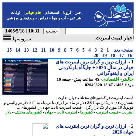
-
-
-
-
خبر
کرونا
استخدام
جام جهانی
اوقات
-
-
-
شرعی
آب و هوا
تماس
ویدئوهای ورزشی
10:31 | 1405/5/18
ار قیمت اینترنت
سرویسها
حه بعد
1
2
3
4
5
6
7
8
9
10
11
12
13
14
15
20
19
18
17
ارزان ترین و گران ترین اینترنت های
جهان در سال 2026 + جایگاه باونکردنی
ان و اینفوگرافی
بتر
-
اقتصادی
-
45 ساعت پیش - جمعه 16
1، 12:47
82040820
ت اینترنت در کشورهای مختلف جهان تفاوت
بسیار زیادی دارد؛ از تنها 2.61 دلار در ماه در ایران تا نزدیک به 374 دلار در والیس و
ان قیمت اینترنت ثابت جهان را کشورهای ...
ترنت
-
قیمت اینترنت
-
کشورها
-
اینترنت ثابت
-
جهان
-
کشورهای مختلف
-
دلار
ارزان ترین و گران ترین اینترنت های
 2026