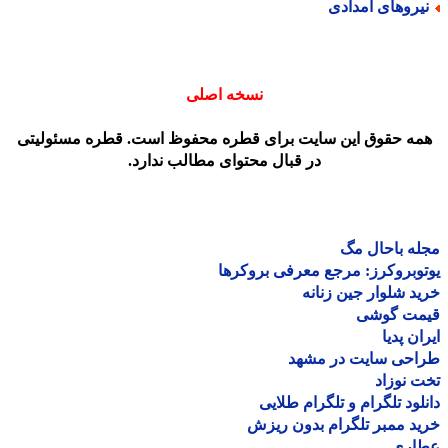
یروهای امدادی
نسخه اصلی
مه حقوق این سایت برای قطره محفوظ است. قطره مسئولیتی
در قبال محتوای مطالب ندارد.
ه باحال مگ
وبروکرز: مرجع معرفی بروکرها
د شلوار جین زنانه
مت گوشی
ان پدیا
احی سایت در مشهد
 نوزاد
لود تلگرام و تلگرام طلایی
د ممبر تلگرام بدون ریزش
اری