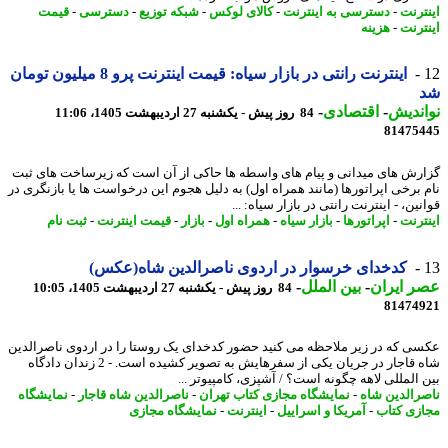
ترنت
-
دسترسی به اینترنت
-
کالای لوکس
-
شبکه توزیع
-
دسترسی
-
قیمت
ترنت
-
هزینه
اینترنت رانتی در بازار سیاه: قیمت اینترنت پرو 8 میلیون تومان
ندیش
-
اقتصادی
-
84 روز پیش - یکشنبه 27 اردیبهشت 1405، 11:06
81475
رش های میدانی و پیام های واسطه ها حاکی از آن است که زیرساخت های ثبت
 برخی اپراتورها (مانند همراه اول) به دلیل هجوم این درخواست ها یا بازنگری در
ین، - اینترنت رانتی در بازار سیاه: ...
ترنت
-
اپراتورها
-
بازار سیاه
-
همراه اول
-
بازار
-
قیمت اینترنت
-
ثبت نام
کدخدای خرسوار در اردوی ناصرالدین شاه(عکس)
 ایران
-
بین الملل
-
84 روز پیش - یکشنبه 27 اردیبهشت 1405، 10:05
81474
ی که در زیر ملاحظه می کنید حضور کدخدای یک روستا را در اردوی ناصرالدین
شاه قاجار در جریان یکی از سفرهایش به تصویر کشیده است. - 2 زندان دادگاه
 المللی لاهه چگونه است؟ / آشپزی، کامپیوتر ...
رالدین شاه
-
نمایشگاه مجازی کتاب تهران
-
ناصرالدین شاه قاجار
-
نمایشگاه
زی کتاب
-
آمریکا و اسراییل
-
اینترنت
-
نمایشگاه مجازی