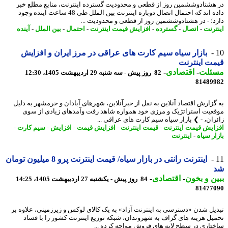
هشتادوششمین روز از قطعی و محدودیت گسترده اینترنت، منابع مطلع خبر
داده اند که احتمال اتصال دوباره اینترنت بین الملل طی 48 ساعت آینده وجود
د؛ - در هشتادوششمین روز از قطعی و محدودیت ...
ترنت
-
اتصال
-
گسترده
-
افزایش قیمت اینترنت
-
احتمال
-
بین الملل
-
آینده
بازار سیاه سیم کارت های عراقی در مرز ایران و افزایش
ت اینترنت
ئلت
-
اقتصادی
-
82 روز پیش - سه شنبه 29 اردیبهشت 1405، 12:30
81489
گزارش اقتصاد آنلاین به نقل از خبرآنلاین، شهرهای آبادان و خرمشهر به دلیل
عیت استراتژیک و مرزی خود همواره شاهد رفت وآمدهای زیادی از سوی
ران، - ❯ بازار سیاه سیم کارت های عراقی ...
ایش قیمت اینترنت
-
قیمت اینترنت
-
افزایش قیمت
-
افزایش
-
سیم کارت
-
ر سیاه
-
اینترنت
اینترنت رانتی در بازار سیاه/ قیمت اینترنت پرو 8 میلیون تومان
ن و بخون
-
اقتصادی
-
84 روز پیش - یکشنبه 27 اردیبهشت 1405، 14:25
81477
یل شدن «دسترسی به اینترنت آزاد» به یک کالای لوکس و زیرزمینی، علاوه بر
یل هزینه های گزاف به شهروندان، شبکه توزیع اینترنت کشور را با فساد
تاری در سطح لایه های فروش مواجه کرده ...