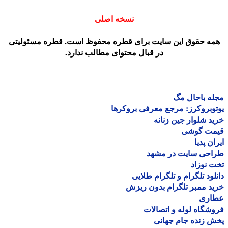
نسخه اصلی
مه حقوق این سایت برای قطره محفوظ است. قطره مسئولیتی
در قبال محتوای مطالب ندارد.
ه باحال مگ
وبروکرز: مرجع معرفی بروکرها
د شلوار جین زنانه
مت گوشی
ان پدیا
احی سایت در مشهد
 نوزاد
لود تلگرام و تلگرام طلایی
د ممبر تلگرام بدون ریزش
اری
شگاه لوله و اتصالات
 زنده جام جهانی