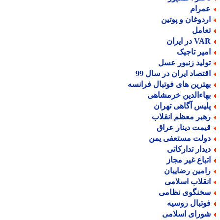
مرام
ردوغان و پوتین
عامل
V در ایران
میر تاجیک
ولید زنبور عسل
قتصاد ایران در سال 99
هترین های فوتبال فرانسه
هاءالدین خرمشاهی
لیس آگاهی تهران
هبر معظم انقلاب
یمت دینار عراق
ولت مستعفی یمن
یدار تدارکاتی
تباع غیر مجاز
امین رضاییان
نقلاب اسلامی
خنگوی نظامی
وتبال روسیه
ورای اسلامی