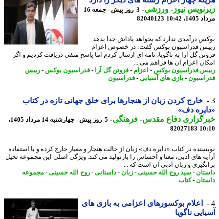
نویس نیوز
-
ورزشی
-
3 روز پیش - جمعه 16
1، 10:42
82040123
س درآمدی ندارد که بخواهد پاداش جدا بدهد
س فدراسیون بوکس گفت: در خصوص اعزام
تن گل آرا به ناگویا، نامه ای ارسال کردم اما پاسخ منفی دریافت کردیم و اگر
ان اعزام آن ها فراهم می ...
س فدراسیون بوکس
-
اعزام
-
فروتن گل آرا
-
فدراسیون بوکس
-
رییس
اسیون
-
بازی های آسیایی
-
فدراسیون
خارج کردن زبان از هنجارها برای خلق جهانی تازه در کتاب
یره دف»
رگزاری دفاع مقدس
-
فرهنگی
-
5 روز پیش - چهارشنبه 14 مرداد 1405،
82027183
10
سنده در کتاب «دایره دف» زبان از حالت هنجار و معیار خارج کرده و با استفاده
یه های ادبی، معنا و احساس را بازتولید می کند. ویژگی اصلی این مجموعه تخیل
نگیزی و زبان ادبی آن است که ...
تان
-
سید روح الله حسینی
-
زبان
-
داستانی
-
روح الله حسینی
-
مجموعه
تان
-
کتاب
اعلام بوکسورهای اعزامی به بازی های
ایی ناگویا