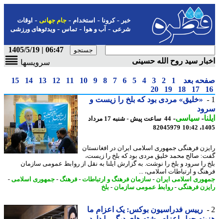
-
-
-
-
خبر
کرونا
استخدام
جام جهانی
اوقات
-
-
-
شرعی
آب و هوا
تماس
ویدئوهای ورزشی
06:47 | 1405/5/19
ار سید روح الله حسینی
سرویسها
حه بعد
1
2
3
4
5
6
7
8
9
10
11
12
13
14
15
20
19
18
17
«خلیق» مردی بود که بلخ را زیست و
ود
ا
-
سیاسی
-
44 ساعت پیش - شنبه 17 مرداد
82045979
1405
زن فرهنگی جمهوری اسلامی ایران در افغانستان
: صالح محمد خلیق مردی بود که بلخ را زیست،
 را سرود و بلخ را نوشت. به گزارش ایلنا به نقل از روابط عمومی سازمان
نگ و ارتباطات اسلامی، ...
وری اسلامی ایران
-
سازمان فرهنگ و ارتباطات
-
فرهنگ
-
جمهوری اسلامی
-
زن فرهنگی
-
روابط عمومی سازمان
-
بلخ
رییس فدراسیون بوکس: یک اعزام ما
نه چهار اعزام رشته های دیگر را دارد