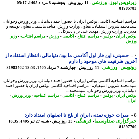
نویس نیوز
-
ورزشی
-
11 روز پیش - پنجشنبه 8 مرداد 1405، 05:17
81985
سم افتتاحیه آکادمی بوکس ایران با حضور احمد دنیامالی، وزیر ورزش وجوانان،
محمد شروین اسبقیان، معاون وزارت ورزش، مناف هاشمی، معاون توسعه و
ریت وزارت ورزش، مهدی علی نژاد دبیرکل ...
س ایران
-
بوکس
-
مراسم افتتاح
-
آکادمی
-
ورزش
-
مراسم افتتاحیه
-
وزیر
زش
حسینی: این فاز اول آکادمی ما بود/ دنیامالی: انتظار استفاده از
ین ظرفیت های موجود را دارم
نویس
-
ورزشی
-
11 روز پیش - چهارشنبه 7 مرداد 1405، 18:53
81983462
سم افتتاحیه آکادمی بوکس ایران با حضور احمد دنیامالی، وزیر ورزش وجوانان،
محمد شروین اسبقیان، - مراسم افتتاحیه آکادمی بوکس ایران با حضور احمد
امالی، وزیر ورزش وجوانان، سیدمحمد ...
س ایران
-
بوکس
-
مراسم افتتاح
-
آکادمی
-
مراسم افتتاحیه
-
وزیر ورزش
-
ان
میراث حوزه تمدنی ایران از بلخ تا اصفهان امتداد دارد
رگزاری صداوسیما
-
فرهنگی
-
23 روز پیش - شنبه 27 تیر 1405، 16:35
81897