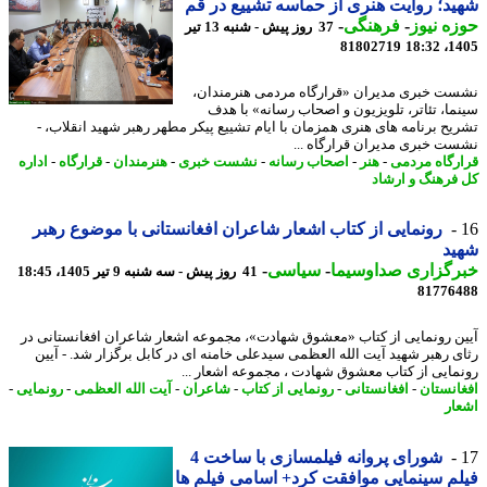
د؛ روایت هنری از حماسه تشییع در قم
ه نیوز
-
فرهنگی
-
37 روز پیش - شنبه 13 تیر
81802719
1405
ت خبری مدیران «قرارگاه مردمی هنرمندان،
ما، تئاتر، تلویزیون و اصحاب رسانه» با هدف
یح برنامه های هنری همزمان با ایام تشییع پیکر مطهر رهبر شهید انقلاب، -
ت خبری مدیران قرارگاه ...
رگاه مردمی
-
هنر
-
اصحاب رسانه
-
نشست خبری
-
هنرمندان
-
قرارگاه
-
اداره
فرهنگ و ارشاد
رونمایی از کتاب اشعار شاعران افغانستانی با موضوع رهبر
ید
رگزاری صداوسیما
-
سیاسی
-
41 روز پیش - سه شنبه 9 تیر 1405، 18:45
81776
ن رونمایی از کتاب «معشوق شهادت»، مجموعه اشعار شاعران افغانستانی در
ی رهبر شهید آیت الله العظمی سیدعلی خامنه ای در کابل برگزار شد. - آیین
مایی از کتاب معشوق شهادت ، مجموعه اشعار ...
انستان
-
افغانستانی
-
رونمایی از کتاب
-
شاعران
-
آیت الله العظمی
-
رونمایی
-
ار
شورای پروانه فیلمسازی با ساخت 4
م سینمایی موافقت کرد+ اسامی فیلم ها