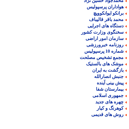
حمدجواد حسین نژاد
واداران پرسپولیس
رانکو ایوانکوویچ
حمد باقر قالیباف
ستگاه های اجرایی
خنگوی وزارت کشور
ازمان امور اراضی
وزنامه خبرورزشی
اره 10 پرسپولیس
جمع تشخیص مصلحت
وشک های بالستیک
ازگشت به ایران
نبش انصارالله
یش بینی آینده
یمارستان شفا
مهوری اسلامی
هره های جدید
وهرنگ و کیار
وش های قدیمی