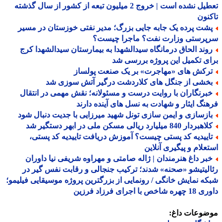
تعطیل نشده است | خروج 2 میلیون تبعه از کشور از سال گذشته
نون
شت پرده یک جابه جایی بزرگ؛ مدیر نفتی خوزستان در مسیر
پرستی وزارت نفت؟ ماجرا چیست؟
وند الحاق درمانگاه سیدالشهدا به بیمارستان سیدالشهدا کرج
ی تکمیل این پروژه بررسی شد
رکش های «مهاجرت» بر یک صنعت پولساز
خشی از جنگل های کلاردشت درگیر آتش سوزی شد
برنگاران با روایت درست و مسئولانه؛ نقش مهمی در انتقال
نگ ایثار و شهادت به نسل های آینده دارند
ازسازی و ایمن سازی تونل شهید میرزایی با جدیت دنبال شود
ردار 840 میلیارد ریالی مسکن ملی در ابهر دستگیر شد
اییدیه کد پستی چیست؟ آموزش دریافت تاییدیه کد پستی،
علام و پیگیری آنلاین
بر داغ هنرمندان | ژاله صامتی و مهراوه شریفی نیا داوران
لیتیشو «صحنه» شدند؛ ترکیب جنجالی و رقابت نفس گیر در
ه نمایش خانگی / رونمایی از بزرگترین پروژه موسیقایی فیلیمو؛
اخص با اجرای فرزاد فرزین
ضوعات داغ: