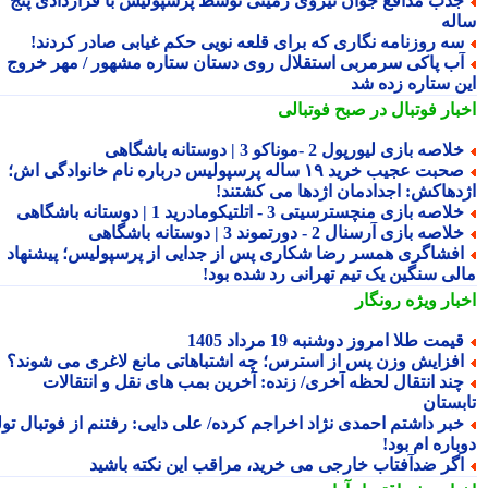
ذب مدافع جوان نیروی زمینی توسط پرسپولیس با قراردادی پنج
له
ه روزنامه نگاری که برای قلعه نویی حکم غیابی صادر کردند!
ب پاکی سرمربی استقلال روی دستان ستاره مشهور / مهر خروج
ن ستاره زده شد
بار فوتبال در صبح فوتبالی
لاصه بازی لیورپول 2 -موناکو 3 | دوستانه باشگاهی
صحبت عجیب خرید ۱۹ ساله پرسپولیس درباره نام خانوادگی اش؛
دهاکش: اجدادمان اژدها می کشتند!
لاصه بازی منچسترسیتی 3 - اتلتیکومادرید 1 | دوستانه باشگاهی
لاصه بازی آرسنال 2 - دورتموند 3 | دوستانه باشگاهی
فشاگری همسر رضا شکاری پس از جدایی از پرسپولیس؛ پیشنهاد
لی سنگین یک تیم تهرانی رد شده بود!
بار ویژه
رونگار
یمت طلا امروز دوشنبه 19 مرداد 1405
فزایش وزن پس از استرس؛ چه اشتباهاتی مانع لاغری می شوند؟
ند انتقال لحظه آخری/ زنده: آخرین بمب های نقل و انتقالات
بستان
بر داشتم احمدی نژاد اخراجم کرده/ علی دایی: رفتنم از فوتبال تولد
اره ام بود!
گر ضدآفتاب خارجی می خرید، مراقب این نکته باشید