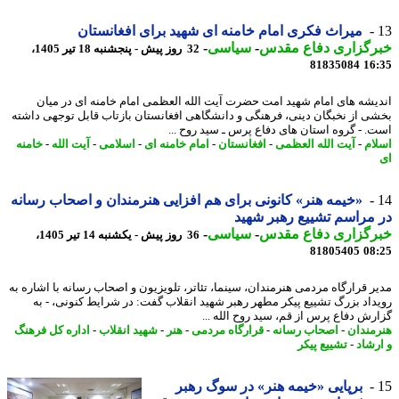
میراث فکری امام خامنه ای شهید برای افغانستان
رگزاری دفاع مقدس
-
سیاسی
-
32 روز پیش - پنجشنبه 18 تیر 1405،
81835084
16
یشه های امام شهید امت حضرت آیت الله العظمی امام خامنه ای در میان
ی از نخبگان دینی، فرهنگی و دانشگاهی افغانستان بازتاب قابل توجهی داشته
. - گروه استان های دفاع پرس ـ سید روح ...
ام
-
آیت الله العظمی
-
افغانستان
-
امام خامنه ای
-
اسلامی
-
آیت الله
-
خامنه
«خیمه هنر» کانونی برای هم افزایی هنرمندان و اصحاب رسانه
مراسم تشییع رهبر شهید
رگزاری دفاع مقدس
-
سیاسی
-
36 روز پیش - یکشنبه 14 تیر 1405،
81805405
08
ر قرارگاه مردمی هنرمندان، سینما، تئاتر، تلویزیون و اصحاب رسانه با اشاره به
داد بزرگ تشییع پیکر مطهر رهبر شهید انقلاب گفت: در شرایط کنونی، - به
رش دفاع پرس از قم، سید روح الله ...
مندان
-
اصحاب رسانه
-
قرارگاه مردمی
-
هنر
-
شهید انقلاب
-
اداره کل فرهنگ
رشاد
-
تشییع پیکر
برپایی «خیمه هنر» در سوگ رهبر