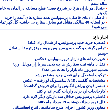
له ببندم
نجال هواداران هرتا در شروع فصل/ قطع مسابقه در آلمان به خاطر
 بنر
اضلی: ادعای فاضلی: پرسپولیس همه ستاره های آینده را خرید
‏در آستانه 40 سالگی مقابل تیم سابق: ستاره بی حاشیه گل گهر تمام
ی شود!
ار داغ:
طعی: خرید جدید پرسپولیس، از شمال راه افتاد!
ماس گرفت و گفت به پرسپولیس بروم موفق ترم تا استقلال
دیو
زیز دردانه های تارتار در پرسپولیس +عکس
قفل 5 ماهه ثبت سفارش ها چه بلایی سر بازار موبایل آورد/
یم شهریور ماه بازار را نجات می دهد؟
رکیب استقلال برای فصل جدید مشخص شد
خصات گلکسی A 18 سامسونگ لو رفت + عکس
مسر فودن پیراهن انگلیس را برای فروش گذاشت!
ارخانجات آرد برای واردات گندم اقدام کنند
اضلی: پرسپولیس حداقل سه بازیکن دیگر لازم دارد
ل قهوه روزانه دوشنبه 19 مرداد ماه 1405
عاون وزیر کشور: اجرای طرح ساماندهی اتباع افغانستانی