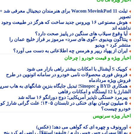
تبلت Wacom MovinkPad 11 برای هنرمندان دیجیتال معرفی شد +
ویر
هوش مصنوعی ۱۶ ویروس جدید ساخت که هرگز در طبیعت وجود
شته اند
یا وقوع سیلاب های سنگین در پاییز صحت دارد؟
نتاگون ویدیوی «گوی های سرد» مرموز بر فراز خلیج عمان را
تشر کرد + ویدیو
یران از پهپاد ریپر و هرمس چه اطلاعاتی به دست می آورد؟
بار ویژه
و قیمت خودرو | چرخان
یک S آپشنال با امکانات بیشتر راهی بازار می شود
روش فوری محصولات نامی خودرو در سامانه اتونوین در طرح
وش ویژه مردادماه
همکاری BYD و Sinopec؛ تبدیل جایگاه بنزینِ شانگهای به هاب سریع
ا 12 ایستگاه و امکانات رفاهی
یرمرد خستگی ناپذیر آمریکایی؛ دوج دورانگو ۱۶ ساله شد
۵ میلیون تومان بهای خنکی در تابستان ۱۴۰۵؛ علت گرانی شارژ کولر
درو چیست؟
بار ویژه
سرنویس
ورونوف و چهره ای که گواهی می دهد! (عکس)
ه آقا سهراب حس خوبی دارم / خلیفه: استقلال راضی ام کرد پنج