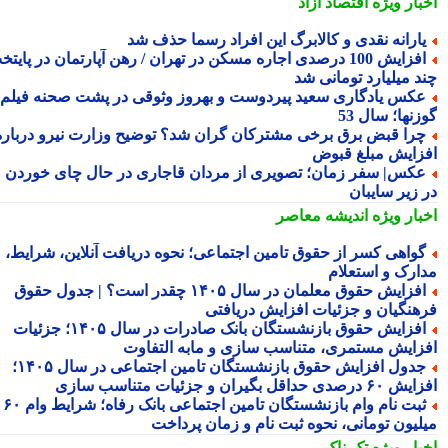
بار ویژه
اقتصاد آزاد
ارانه نقدی و کالابرگ این افراد رسما حذف شد
افزایش 100 درصدی اجاره مسکن در تهران / رهن آپارتمان در پایتخت
د میلیارد تومانی شد
کس یادگاری سعید پیردوست و بهروز وثوقی در پشت صحنه فیلم
نها؛ سال 53
را قبض برق برخی مشترکان گران شد؟ توضیح وزارت نیرو درباره
زایش مبلغ قبوض
کس| سفر زمان؛ تصویری از مردان قاجاری در حال چای خوردن
 زیر سایبان
بار ویژه
اندیشه معاصر
واهی کسر از حقوق تامین اجتماعی؛ نحوه دریافت آنلاین، شرایط،
ارک و استعلام
افزایش حقوق معلمان در سال ۱۴۰۵ چقدر است؟ | جدول حقوق
هنگیان و جزئیات افزایش دریافتی
افزایش حقوق بازنشستگان بانک صادرات در سال ۱۴۰۵؛ جزئیات
زایش مستمری، متناسب سازی و مابه التفاوت
جدول افزایش حقوق بازنشستگان تامین اجتماعی در سال ۱۴۰۵؛
دی حداقل بگیران و جزئیات متناسب سازی
ثبت نام وام بازنشستگان تامین اجتماعی بانک رفاه؛ شرایط وام ۶۰
لیون تومانی، نحوه ثبت نام و زمان پرداخت
بار ویژه
تک ناک