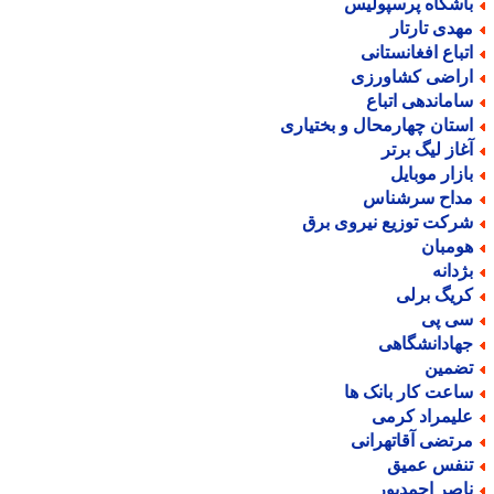
اشگاه پرسپولیس
هدی تارتار
تباع افغانستانی
راضی کشاورزی
اماندهی اتباع
ستان چهارمحال و بختیاری
غاز لیگ برتر
ازار موبایل
داح سرشناس
رکت توزیع نیروی برق
ومبان
ژدانه
ریگ برلی
ی پی
هادانشگاهی
ضمین
اعت کار بانک ها
لیمراد کرمی
رتضی آقاتهرانی
نفس عمیق
اصر احمدپور