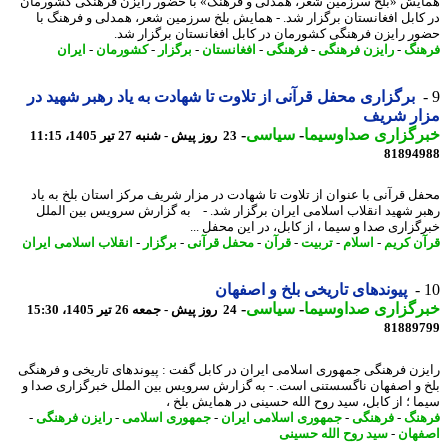
یش «بلخ سرزمین شعر، همدلی و فرهنگ» با حضور رایزن فرهنگی کشورمان
کابل افغانستان برگزار شد. - همایش بلخ سرزمین شعر، همدلی و فرهنگ با
ر رایزن فرهنگی کشورمان در کابل افغانستان برگزار شد.
نگ
-
رایزن فرهنگی
-
فرهنگی
-
افغانستان
-
برگزار
-
کشورمان
-
ایران
برگزاری محفل قرآنی از تلاوت تا شهادت به یاد رهبر شهید در
ار شریف
رگزاری صداوسیما
-
سیاسی
-
23 روز پیش - شنبه 27 تیر 1405، 11:15
81894
ل قرآنی با عنوان از تلاوت تا شهادت در مزار شریف مرکز استان بلخ به یاد
ر شهید انقلاب اسلامی ایران برگزار شد. - به گزارش سرویس بین الملل
گزاری صدا و سیما ، از کابل، در این محفل ...
ن کریم
-
اسلام
-
تربیت
-
قرآن
-
محفل قرآنی
-
برگزار
-
انقلاب اسلامی ایران
پیوندهای تاریخی بلخ و اصفهان
رگزاری صداوسیما
-
سیاسی
-
24 روز پیش - جمعه 26 تیر 1405، 15:30
81889
زن فرهنگی جمهوری اسلامی ایران در کابل گفت : پیوندهای تاریخی و فرهنگی
 و اصفهان ناگسستنی است. - به گزارش سرویس بین الملل خبرگزاری صدا و
ا ؛ از کابل، سید روح الله حسینی در همایش بلخ ،
نگ
-
فرهنگی
-
جمهوری اسلامی ایران
-
جمهوری اسلامی
-
رایزن فرهنگی
-
هان
-
سید روح الله حسینی