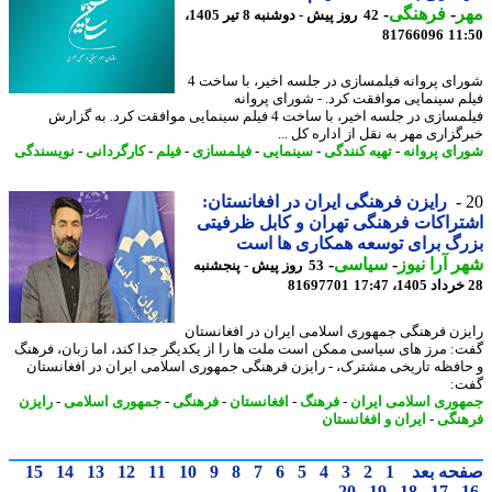
ر
-
فرهنگی
-
42 روز پیش - دوشنبه 8 تیر 1405،
81766096
11
شورای پروانه فیلمسازی در جلسه اخیر، با ساخت 4
م سینمایی موافقت کرد. - شورای پروانه
فیلمسازی در جلسه اخیر، با ساخت 4 فیلم سینمایی موافقت کرد. به گزارش
گزاری مهر به نقل از اداره کل ...
ای پروانه
-
تهیه کنندگی
-
سینمایی
-
فیلمسازی
-
فیلم
-
کارگردانی
-
نویسندگی
رایزن فرهنگی ایران در افغانستان:
راکات فرهنگی تهران و کابل ظرفیتی
گ برای توسعه همکاری ها است
 آرا نیوز
-
سیاسی
-
53 روز پیش - پنجشنبه
81697701
زن فرهنگی جمهوری اسلامی ایران در افغانستان
: مرز های سیاسی ممکن است ملت ها را از یکدیگر جدا کند، اما زبان، فرهنگ
افظه تاریخی مشترک، - رایزن فرهنگی جمهوری اسلامی ایران در افغانستان
:
وری اسلامی ایران
-
فرهنگ
-
افغانستان
-
فرهنگی
-
جمهوری اسلامی
-
رایزن
نگی
-
ایران و افغانستان
حه بعد
1
2
3
4
5
6
7
8
9
10
11
12
13
14
15
20
19
18
17