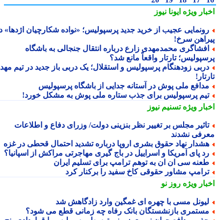
بار ویژه
ایونا نیوز
ونمایی عجیب از خرید جدید پرسپولیس؛ «نواده شکارچیان اژدها» در
راهن سرخ!
فشاگری محمدمهدی زارع درباره انتقال جنجالی به باشگاه
سپولیس؛ تارتار واقعاً مانع شد؟
ربی زودهنگام پرسپولیس و استقلال؛ یک دربی باز جدید در تیم مهدی
تار!
دافع ملی پوش در آستانه جدایی از باشگاه پرسپولیس
یم پرسپولیس برای جذب ستاره ملی پوش به مشکل خورد!
بار ویژه
تسنیم نیوز
اثیر مجلس بر تغییر نظر بنزینی دولت/ وزرای دفاع و اطلاعات
رفی نشدند
شدار نهاد حقوق بشری اروپا درباره تشدید احتمال قحطی در غزه
د پای آمریکا و اسراییل در باج گیری مهاجرتی مراکش از اسپانیا؟
عنه سی ان ان به توهم ترامپ برای تسلیم ایران
رامپ مشاور حقوقی کاخ سفید را برکنار کرد
بار ویژه
روز نو
یونل مسی با چهره ای غمگین وارد زادگاهش شد
ستمری بازنشستگان بانک رفاه چه زمانی قطع می شود؟