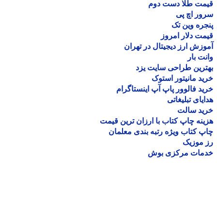
مت طلا دست دوم
ر اچ پی
ره وین تک
ت دلار امروز
زش ارز دیجیتال در تهران
ت بار
رین طراحی سایت یزد
د مانیتور استوک
د فالوور پاپ آپ اینستاگرام
یای تبلیغاتی
ید سالت
نه چاپ کتاب با ارزان ترین قیمت
 کتاب ویژه رتبه بندی معلمان
موزیک
مات مرکزی بوش