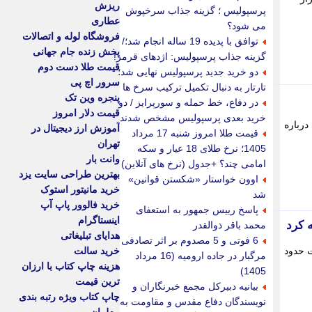
ریزش
پرسپولیس ؛ گزینه جذاب سرخپوش
عطاری
می شود؟
فروشگاه لوله و اتصالات
توافق با پدیده 19 ساله انجام شد؛/
پخش زنده جام جهانی
گزینه جذاب پرسپولیس: اژدهای قرمز!
قیمت طلا دست دوم
دو خرید جدید پرسپولیس نهایی شد؛
سرور اچ پی
تارتار به دنبال تکمیل ترکیب سرخ ها
پنجره وین تک
در دفاع، خط حمله و سورپرایز / دو
قیمت دلار امروز
خرید بعدی پرسپولیس مشخص شدند
درباره
آموزش ارز دیجیتال در
قیمت طلا امروز شنبه 17 مرداد
تهران
1405؛ نرخ طلای 18 عیار و سکه
وانت بار
امامی چند؟ +جدول (نرخ های آنلاین)
بهترین طراحی سایت یزد
اوون خواستار «شکستن قوانین»
خرید مانیتور استوک
شد
خرید فالوور پاپ آپ
پاسخ رییس جمهور به استعفای
اینستاگرام
محمد باقر ذوالقدر
هدایای تبلیغاتی
6 فوتی و 5 مصدوم بر اثر تصادفی
یمت حدود
خرید سالت
مرگبار در جاده ارومیه (16 مرداد
هزینه چاپ کتاب با ارزان
1405)
ترین قیمت
بیانیه دبیرکل مجمع خبرنگاران و
چاپ کتاب ویژه رتبه بندی
نویسندگان دفاع مقدس و مقاومت به