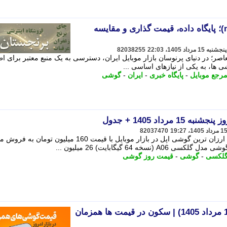
مرجع موبایل ایران (mobile.ir)؛ پایگاه داده، قیمت گذاری و مقایسه
82038255
صر؛ در دنیای پرنوسان بازار موبایل ایران، دسترسی به یک منبع معتبر برای اطل
ها، به یکی از نیازهای اساسی ...
رجع موبایل
-
پایگاه خبری
-
ایران
-
گوشی
رداد 1405 + جدول
82037470
به گزارش پارسینه و به نقل از اطلاعات، ارزان ترین گوشی اپل در بازار موبایل با قیمت 160 میلیون تومان به
ه 64 گیگابایت) 26 میلیون ...
لکسی
-
گوشی
-
قیمت روز گوشی
بررسی بازار موبایل مشهد (15 مرداد 1405) | سکون در قیمت ها همزمان