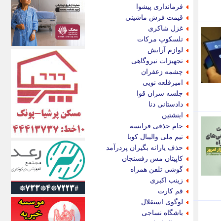
اکونیوز
فرمانداری پیشوا
الف
قیمت فرش ماشینی
انتشار آنلاین
غزل شاکری
اندیشه قرن
تلسکوپ مرکات
اندیشه معاصر
لوازم آرایش
اندیشه ها
تجهیزات نیروگاهی
انرژی پرس
چشمه زعفران
ای استخدام
امیرقلعه نویی
ایتنا
جلسه سران قوا
ایراف
دادستانی دنا
ایران آرت
اینشتین
ایران آنلاین
جام حذفی فرانسه
ایران زندگی
تیم ملی والیبال کوبا
ایران فوری
حذف یارانه بگیران پردرآمد
ایرانی روز
کاپیتان مس رفسنجان
ایرانیتال
گوشی تلفن همراه
ایرنا
زینب اکبری
ایسکانیوز
قم کارت
ایسنا
لوگوی استقلال
ایکنا
باشگاه نساجی
ایلنا