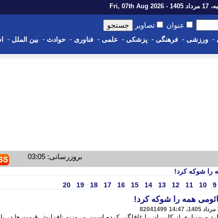
1 - Fri, 07th Aug 2026
عنوان
تصاویر
-
-
-
-
-
-
-
-
ورزشی
فرهنگی
پزشکی
علمی
فناوری
حوادث
بین الملل
اس
بروزرسانی: 03:05
 را شوکه کرد!
20
19
18
17
16
15
14
13
12
11
10
9
ومی همه را شوکه کرد!
82041499
رد و بسیاری از کاربران را غافلگیر کرده است. - روزنو :افزایش قیمت ها در باز