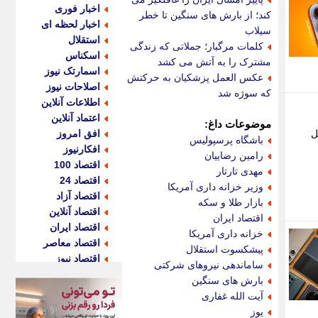
اخبار فوری
کند؛ از بارش های سنگین تا خطر
اخبار لحظه ای
سیلاب
استقلال
کلمات مرگبار؛ جملاتی که زندگی
اسکناس
مشترک را به آتش می کشد
اسمارتک نیوز
عکس العمل پزشکیان به حرکتش
اصلاحات نیوز
که سوژه شد
اطلاعات آنلاین
اعتماد آنلاین
موضوعات داغ:
ل
افق امروز
باشگاه پرسپولیس
افکارنیوز
رامین رضاییان
اقتصاد 100
مهدی تارتار
اقتصاد 24
وزیر خزانه داری آمریکا
اقتصاد آزاد
بازار طلا و سکه
اقتصاد آنلاین
اقتصاد ایران
اقتصاد ایران
خزانه داری آمریکا
اقتصاد معاصر
پیشکسوت استقلال
اقتصاد نیوز
ساماندهی نیروهای شرکتی
اکو ایران
بارش های سنگین
اکوفارس
آیت الله غفاری
اکونگار
یوز