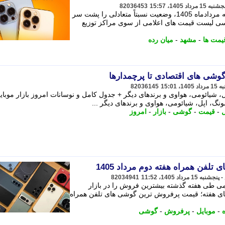
82036453
گروه اقتصاد»، بازار موبایل مشهد در نیمه مردادماه 1405، وضعیت نسبتاً متعادلی را پشت سر
رسی لیست قیمت های اعلامی از سوی مراکز توزیع
یمت ها
-
مشهد
-
میان رده
 گوشی های اقتصادی تا پرچمدارها
82036145
شیائومی، هواوی و برندهای دیگر + جدول کامل و نوسانات امروز بازار موبای
گ، اپل، شیائومی، هواوی و برندهای دیگر ...
ل
-
قیمت
-
گوشی
-
بازار
-
امروز
فن همراه هفته دوم مرداد 1405
82034941
ی طی هفته گذشته بیشترین فروش را در بازار
های هفته؛ قیمت پرفروش ترین گوشی های تلفن همراه
-
موبایل
-
پرفروش
-
گوشی