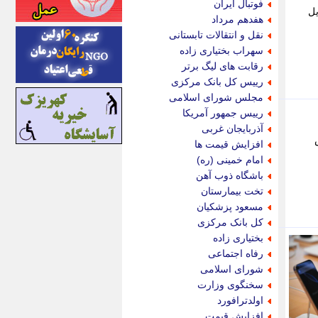
فوتبال ایران
یل
اینتیتر
هفدهم مرداد
ایونا نیوز
نقل و انتقالات تابستانی
بازتاب آنلاین
سهراب بختیاری زاده
باشگاه خبرنگاران
رقابت های لیگ برتر
باغستان نیوز
رییس کل بانک مرکزی
بامبوک
مجلس شورای اسلامی
ببین و بخون
رییس جمهور آمریکا
بدینسان
آذربایجان غربی
بنکر
فزایش
افزایش قیمت ها
بیت ران
امام خمینی (ره)
پارس فوتبال
باشگاه ذوب آهن
پارسینه
تخت بیمارستان
پارسینه پلاس
مسعود پزشکیان
پاز آنلاین
کل بانک مرکزی
پاس گل
بختیاری زاده
پانا
رفاه اجتماعی
پرتو نیوز
شورای اسلامی
پرسون
سخنگوی وزارت
پنجره نیوز
اولدترافورد
پویامگ
افزایش قیمت