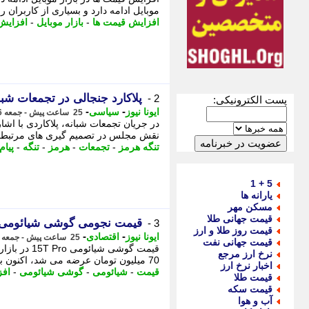
موبایل ادامه دارد و بسیاری از کاربران را
افزایش قیمت ها
-
بازار موبایل
-
افزایش
پلاکارد جنجالی در تجمعات شبا
2 -
پست الکترونیکی:
-
-
ایونا نیوز
سیاسی
25 ساعت پیش - جمعه 16 مرداد 1405، 01:16
در جریان تجمعات شبانه، پلاکاردی با اش
نقش مجلس در تصمیم گیری های مرتبط با 
تنگه هرمز
-
تجمعات
-
هرمز
-
تنگه
-
پیام
5 + 1
یارانه ها
مسکن مهر
قیمت جهانی طلا
قیمت نجومی گوشی شیائومی 15T Pro؛ افزایش چند برابری یک میان رده بازار موبایل را شوکه 
3 -
قیمت روز طلا و ارز
-
-
ایونا نیوز
اقتصادی
25 ساعت پیش - جمعه 16 مرداد 1405، 01:06
قیمت جهانی نفت
قیمت گوشی 
نرخ ارز مرجع
70 میلیون تومان عرضه می شد، اکنون با رقم بسیار بالاتری معامله می شود. 15T Pro با افزایش ...
اخبار نرخ ارز
قیمت
-
شیائومی
-
گوشی شیائومی
-
اف
قیمت طلا
قیمت سکه
آب و هوا