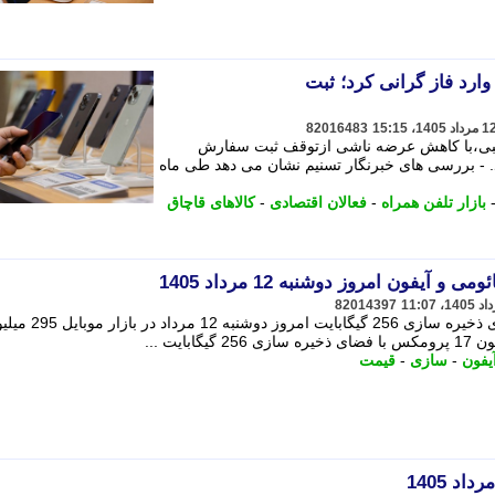
وارد فاز گرانی کرد؛ ثبت
82016483
نسبی،با کاهش عرضه ناشی ازتوقف ثبت سفارش
قیمت شد. - بررسی های خبرنگار تسنیم نشان می دهد طی ماه
بازار تلفن همراه
-
فعالان اقتصادی
-
کالاهای قاچاق
فون امروز دوشنبه 12 مرداد 1405
82014397
قیمت آیفون 17 با پارت نامبر CH و فضای ذخیره سازی 256 گیگابایت امروز دوشنبه
یت ...
یفون
-
سازی
-
قیمت