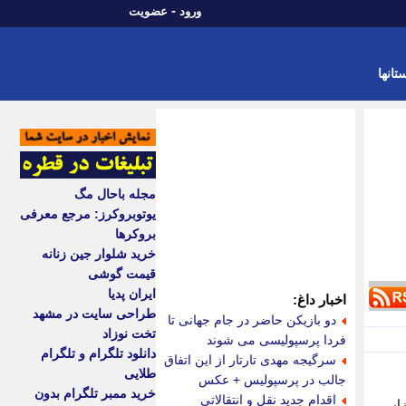
-
ورود
عضویت
تانها
مجله باحال مگ
یوتوبروکرز: مرجع معرفی
بروکرها
خرید شلوار جین زنانه
قیمت گوشی
ایران پدیا
اخبار داغ:
طراحی سایت در مشهد
دو بازیکن حاضر در جام جهانی تا
تخت نوزاد
فردا پرسپولیسی می شوند
دانلود تلگرام و تلگرام
سرگیجه مهدی تارتار از این اتفاق
طلایی
جالب در پرسپولیس + عکس
خرید ممبر تلگرام بدون
اقدام جدید نقل و انتقالاتی
ار