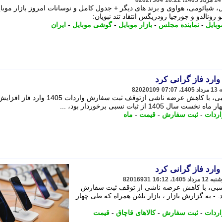
82027304
شیائومی، هواوی و برند های دیگر + جدول کامل و نوسانات امروز بازار موبا
رونالدو و جورجیا رودریگس انتقاد تند نبویان:
وبایل
-
نماینده مجلس
-
بازار موبایل
-
گوشی موبایل
-
ایران
وارد فاز گرانی کرد
82020109
بازار تلفن همراه پس ازچهارماه ثبات نسبی، با کاهش عرضه ناشی ازتوقف ثبت سفارش واردات 1405 وارد فاز ا
ز ثبات نسبی برخوردار بود، ...
اردات
-
ثبت سفارش
-
قیمت
-
ماه
وارد فاز گرانی کرد
82016931
ت نسبی، با کاهش عرضه ناشی از توقف ثبت سفارش
یمت شد. - به گزارش بازار ، بازار تلفن همراه که طی چهار
اردات
-
ثبت سفارش
-
کالاهای قاچاق
-
قیمت