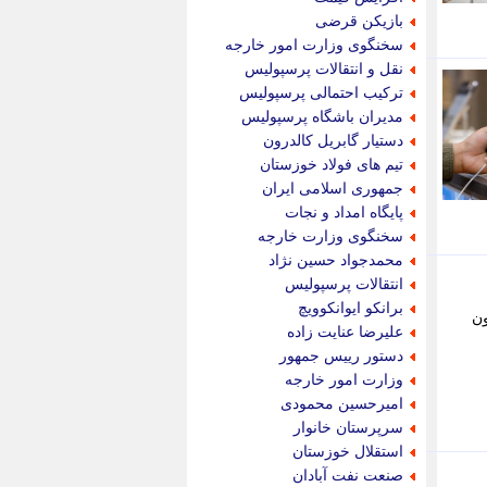
پویه آنلاین
بازیکن قرضی
پیام نفت
سخنگوی وزارت امور خارجه
تابناک
نقل و انتقالات پرسپولیس
تازه نیوز
ترکیب احتمالی پرسپولیس
تبیان
مدیران باشگاه پرسپولیس
تجارت نیوز
دستیار گابریل کالدرون
تحریریه
تیم های فولاد خوزستان
ترابر نیوز
جمهوری اسلامی ایران
ترفندباز
پایگاه امداد و نجات
تریبون اقتصاد
سخنگوی وزارت خارجه
تسنیم نیوز
محمدجواد حسین نژاد
تک ناک
انتقالات پرسپولیس
تکراتو
برانکو ایوانکوویچ
 12 مرداد در بازار موبایل 295 میلیون
توریسم آنلاین
علیرضا عنایت زاده
تولید نیوز
دستور رییس جمهور
تیتر فوری
وزارت امور خارجه
تیکنا
امیرحسین محمودی
جاب ویژن
سرپرستان خانوار
جار نیوز
استقلال خوزستان
جالبتر
صنعت نفت آبادان