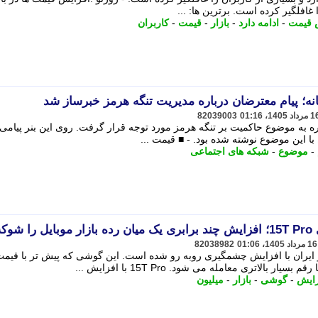
 غافلگیر کرده است. برترین ها: ...
 قیمت
-
ادامه دارد
-
بازار
-
قیمت
-
کاربران
نه؛ پیام معترضان درباره مدیریت تنگه هرمز خبرساز شد
82039003
اره به موضوع حاکمیت بر تنگه هرمز مورد توجه قرار گرفت. روی این بنر پیامی 
این موضوع نوشته شده بود. - ■ قیمت ...
-
موضوع
-
شبکه های اجتماعی
کرد
82038982
شیائومی 15T Pro در بازار ایران با افزایش چشمگیری روبه رو شده است. این گوشی که پیش تر با ق
زایش
-
گوشی
-
بازار
-
میلیون