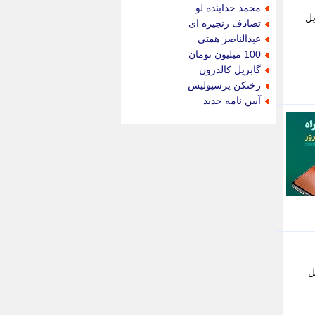
جام جم
محمد خدابنده لو
جدید پرس
یل
تصادف زنجیره ای
جماران
عبدالناصر همتی
جوان ایرانی
100 میلیون تومان
جهان مانا
گابریل کالدرون
جهان نگر
رختکن پرسپولیس
جهان نیوز
آیین نامه جدید
چطور
چمپیونات
چمدون
چه خبر
حادثه 24
حرف تو
حوادث پلاس
حوزه نیوز
خبر آنلاین
خبر جنوب
خبر سیاسی
ل
خبر گردون
خبر ورزشی
خبرجو