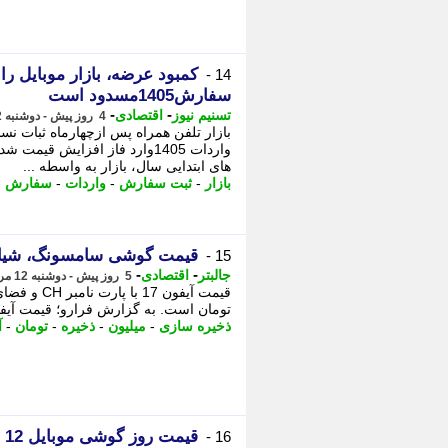
کمبود عرضه، بازار موبایل را 
14 -
سفارش1405مسدود است
-
-
تسنیم نیوز
اقتصادی
4 روز پیش - دوشنبه 12 مرداد 1405، 15:15
بازار تلفن همراه پس ازچهارماه ثبات 
واردات 1405وارد فاز افزایش 
های ابتدایی سال، بازار به واسطه ...
بازار
-
ثبت سفارش
-
واردات
-
سفارش
-
قیمت گوشی سامسونگ، شیائومی و آی
15 -
-
-
جالبتر
اقتصادی
5 روز پیش - دوشنبه 12 مرداد 1405، 11:07
تومان است. به گزارش فرارو؛ قیمت آیفون 17 پرومکس با فضای ذخیره سازی 256 گیگابا
ذخیره سازی
-
میلیون
-
ذخیره
-
تومان
-
آ
قیمت روز گوشی موبایل 12 مرداد 1405
16 -