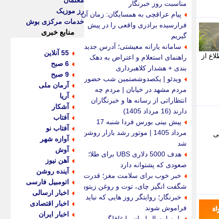
معلمان
مناسبت روز خبرنگار
رز موزیک
پیام عراقچی به همسایگان: زمان آن
خدمات مرکزی بوش
فرارسیده برادری واقعی را در پیش
منابع خبری
گیریم
سامانه یارانه معیشتی؛ آدرس جدید،
55 آنلاین
اع از
راهنمای استعلام و اعتراض به دهک
6 صبح
بندی + هشدار کلاهبرداری
9 صبح
ویدئو | یکصدوشصتمین شب حضور
آرمان ملی
مردم مشهد در خیابان | مردم چه
آریا
انتظاراتی از رسانه ها و خبرنگاران
آشکار
دارند (16 مرداد 1405)
آفتاب
پیش بینی بورس فردا شنبه 17
آفتاب نو
مرداد 1405 | موتور رشد بازار روشن
 فروش می
آوازه شهر
شد
آوش
هدف 5000 دلاری UBS برای طلا؛
آهن نیوز
صعودی که پشتوانه دارد
آینده روشن
خبر خوب برای سلامت مغز؛ قدرت
اتومبیل فارسی
شگفت انگیز چای، توت و روغن زیتون
اخبار ارسالی
خبرنگار؛ روایتگر روز هایی که نباید
اخبار اقتصادی
فراموش شوند
اخبار ایران
پاییز امسال ایران را غافلگیر می