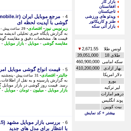
بازار کار
افغانستان
تاجیکستان
ویدئو های ورزشی
4 -
طنز و کاریکاتور
گوشی با آپدیت لحظه ای
بازار آتی سکه
-
-
زیرنویس نیوز
اقتصادی
29 ساعت پیش - پنجشنبه 15 مرداد 1405، 22:03
به گزارش پایگاه خبری تحلیلی اندیشه معا
قیمت ها، مشخصات دقیق و مقایسه گوشی 
مقایسه گوشی
-
موبایل
-
بازار موبایل
-
م
اونس طلا
2,671.55
▼
طلای 18
39,051,000
سکه امامی
460,900,000
بهار ازادی
410,200,000
قیمت انواع گوشی موبایل امروز پنجشنبه 15 م
5 -
دلار امریکا
-
-
جالبتر
اقتصادی
31 ساعت پیش - پنجشنبه 15 مرداد 1405، 19:27
یورو
رسد. قیمت روز گوشی در بازار موبایل گوشی مدل گلکسی A06 (نسخ
لیر ترکیه
بازار موبایل
-
میلیون
-
تومان
-
موبایل
-
گ
درهم امارات
پوند انگلیس
بیت کویین
بیشتر + کد نمایش
6 -
با انتظار برای مدل های جدید