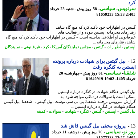
د
نویس
-
سیاسی
-
58 روز پیش - شنبه 23 خرداد
81659233
1405
س در اظهارات خود تأکید کرد که هیچ گاه شاهد
ارهای مجرمانه اپستین نبوده و از فعالیت های
قانونی او اطلاعی نداشته است. - گیتس در اظهارات خود تأکید کرد که هیچ گاه
د رفتارهای مجرمانه ...
تین
-
اظهارات
-
گیتس
-
مجلس نمایندگان آمریکا
-
کرد
-
غیرقانونی
-
نمایندگان
بیل گیتس برای شهادت درباره پرونده
تین به کنگره رفت
نا
-
سیاسی
-
61 روز پیش - چهارشنبه 20
14، 19:02
81640919
 گیتس هنگام شهادت در کنگره درباره اپستین
ن است با سوالات دردناکی مواجه شود. به
رش سرویس ترجمه شفقنا؛ بی بی سی نوشت: بیل گیتس، - شفقنا- بیل گیتس
ام شهادت در کنگره درباره اپستین ...
 گیتس
-
اپستین
-
گیتس
-
کنگره
-
شهادت
-
سوالات
-
کمیته
پروژه مخفی بیل گیتس فاش شد
 نو
-
سیاسی
-
70 روز پیش - دوشنبه 11 خرداد
81577288
1405