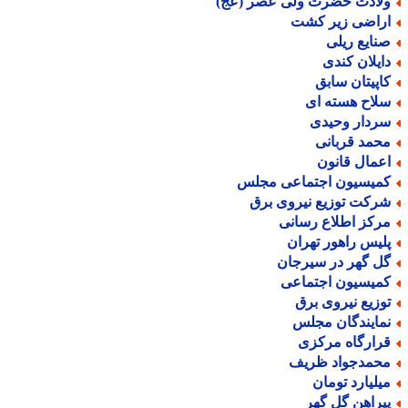
لادت حضرت ولی عصر (عج)
راضی زیر کشت
نایع ریلی
ایلان کندی
اپیتان سابق
لاح هسته ای
ردار وحیدی
حمد قربانی
عمال قانون
میسیون اجتماعی مجلس
رکت توزیع نیروی برق
رکز اطلاع رسانی
لیس راهور تهران
ل گهر در سیرجان
میسیون اجتماعی
وزیع نیروی برق
مایندگان مجلس
رارگاه مرکزی
حمدجواد ظریف
یلیارد تومان
یراهن گل گهر