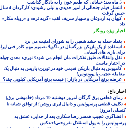
یابانی که طعم خون را به یادگار گذاشت
انتشار فیلم جنجالی از امیر جدیدی و لیلی رشیدی/ کارگردان 4 سال
س گرفت
یهان به اردوغان و شهباز شریف لقب «گربه نره» و «روباه مکار»
بار ویژه
رونگار
غداد حمله به حشد شعبی را به شورای امنیت می برد
ستفاده از یک بازیکن بزرگسال در ناگویا/ تصمیم مهم کادر فنی ایران
ای بازی های آسیایی
قل وانتقالات طبق تفکرات مان انجام می شود؛/ نوری: معدن جواهر
 اختیار ماست
کامپوس به دنبال بازیکن قدیمی خود در تورین/ پاریس به دنبال یک
امله عجیب با یوونتوس!
رضه برنج آمریکایی در بازار! | قیمت برنج آمریکایی کیلویی چند؟
ار داغ:
ان قطعی برق گرگان امروز دوشنبه 19 مرداد (خاموشی برق)
کلیف قطعی پرسپولیس و دانیال ایری روشن؛ از توافق شبانه تا
لی امروز!
فشاگری عجیب همسر رضا شکاری بعد از جدایی: عشق به
پولیس را به پول استقلال نفروختی!+عکس