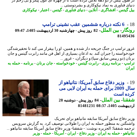
طول بیش از دو دهه تلاش کرده است تا از چهره ای غول پیکر و بی رحم در
ای فناوری به نماد نیکوکاری و بشردوستی ...
 گیتس
-
افشاگری
-
آنلاین
-
دنیای فناوری
-
گیتس
-
اعتبار
-
نیکوکاری
6 نکته درباره ششمین عقب نشینی ترامپ
گار
-
بین الملل
-
82 روز پیش - چهارشنبه 30 اردیبهشت 1405، 09:47
81495
ر ترامپ در جنگ جریحه دار شده و همین، او را بیقرار می کند تا تحقیرشدگی
خواسته را جبران کند. به اذعان بسیاری از اهل فن مانند رابرت گیتس و جان
ان (دو رییس سابق سیا) و دیگران، - غرور ...
مپ
-
برنامه ریزی
-
رابرت گیتس
-
خودخواسته
-
جان برنان
-
برنامه
-
حمله به
ان
وزیر دفاع سابق آمریکا: نتانیاهو از
سال 2009 برای حمله به ایران لابی می
ده است
نا
-
بین الملل
-
84 روز پیش - دوشنبه 28
شت 1405، 08:37
81481231
ر دفاع سابق آمریکا سابقه نتانیاهو برای تحریک
نگتن به منظور حمله به ایران را طولانی توصیف کرد. به گزارش سرویس
مه شفقنا؛ الجزیره نوشت: - شفقنا- وزیر دفاع سابق آمریکا سابقه نتانیاهو ...
یاهو
-
حمله به ایران
-
وزیر دفاع
-
ایران
-
آمریکا
-
حمله
-
وزیر