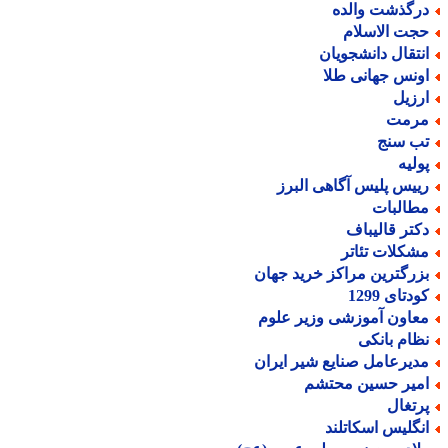
رگذشت والده
جت الاسلام
نتقال دانشجویان
ونس جهانی طلا
رزیل
رمت
ب سنج
ولیه
ییس پلیس آگاهی البرز
طالبات
کتر قالیباف
شکلات تئاتر
زرگترین مراکز خرید جهان
دتای 1299
عاون آموزشی وزیر علوم
ظام بانکی
دیرعامل صنایع شیر ایران
میر حسین محتشم
رتغال
نگلیس اسکاتلند