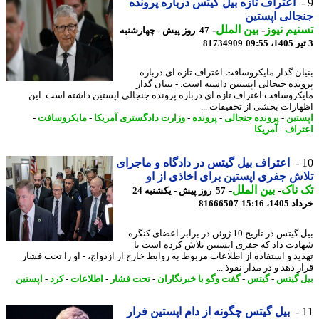
اعتراف تازه بیل گیتس درباره پرونده
الی اپستین
یم نیوز
-
بین الملل
-
47 روز پیش - چهارشنبه
81734909
ان گذار مایکروسافت اعتراف تازه ای درباره
نده جنجالی اپستین داشته است. - بنیان گذار
کروسافت اعتراف تازه ای درباره پرونده جنجالی اپستین داشته است. این
ارات بخشی از تحقیقات ...
تین
-
پرونده جنجالی
-
پرونده
-
وزارت دادگستری آمریکا
-
مایکروسافت
-
راف
-
آمریکا
اعتراف بیل گیتس در دادگاه و ماجرای
ش جفری اپستین برای اخاذی از او
ناک
-
بین الملل
-
57 روز پیش - یکشنبه 24
14، 15:16
81666507
بیل گیتس در تاریخ 10 ژوئن در برابر اعضای کنگره
دت داد که جفری اپستین تلاش کرده است با
ید و استفاده از اطلاعات مربوط به روابط خارج از ازدواج، - او را تحت فشار
 دهد و در مدار نفوذ ...
 گیتس
-
گیتس
-
گفت وگو با خبرنگاران
-
تحت فشار
-
اطلاعات
-
کرد
-
اپستین
بیل گیتس چگونه از دام اپستین فرار