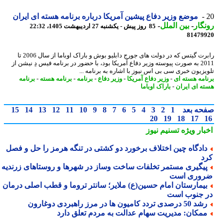
موضع وزیر دفاع پیشین آمریکا درباره برنامه هسته ای ایران
گار
-
بین الملل
-
85 روز پیش - یکشنبه 27 اردیبهشت 1405، 22:32
81479
رابرت گیتس که در دولت های جورج دابلیو بوش و باراک اوباما از سال 2006 تا
2011 به صورت پیوسته وزیر دفاع آمریکا بود، با حضور در برنامه فیس دِ نیشن از
یزیون خبری سی بی اس نیوز با اشاره به برنامه ...
امه هسته ای
-
وزیر دفاع آمریکا
-
وزیر دفاع
-
برنامه
-
برنامه هسته
-
برنامه
ه ای ایران
-
باراک اوباما
حه بعد
1
2
3
4
5
6
7
8
9
10
11
12
13
14
15
20
19
18
17
بار ویژه
تسنیم نیوز
ادگاه چین اختلاف برخورد دو کشتی در تنگه هرمز را حل و فصل
د
یگیری مستمر تخلفات ساخت وساز در شهرها و روستاهای زرندیه
وری است
یمارستان امام حسین(ع) ملایر؛ سانتر تروما و قطب اصلی درمان
 جنوب است
50 درصدی تردد کامیون ها در مرز راهبردی دوغارون
مکان: مدیریت سهام عدالت به مردم تعلق دارد