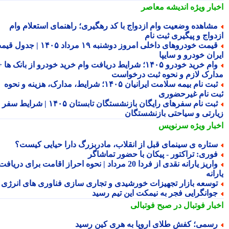
بار ویژه
اندیشه معاصر
شاهده وضعیت وام ازدواج با کد رهگیری؛ راهنمای استعلام وام
دواج و پیگیری ثبت نام
قیمت خودروهای داخلی امروز دوشنبه ۱۹ مرداد ۱۴۰۵ | جدول قیمت
ران خودرو و سایپا
وام خرید خودرو ۱۴۰۵؛ شرایط دریافت وام خرید خودرو از بانک ها +
ارک لازم و نحوه ثبت درخواست
ثبت نام بیمه سلامت ایرانیان ۱۴۰۵؛ شرایط، مدارک، هزینه و نحوه
ت نام غیرحضوری
ثبت نام سفرهای رایگان بازنشستگان تابستان ۱۴۰۵ | شرایط سفر
ارتی و سیاحتی بازنشستگان
بار ویژه
سرنویس
تاره ی سینمای قبل از انقلاب، مادربزرگ دارا حیایی کیست؟
وری: تراکتور - پیکان با حضور تماشاگر
واریز یارانه نقدی از فردا 20 مرداد | نحوه احراز اقامت برای دریافت
انه
وسعه بازار تجهیزات خورشیدی و تجاری سازی فناوری های انرژی
وانگرایی فجر به نیمکت این تیم رسید
بار فوتبال در صبح فوتبالی
سمی؛ کفش طلای اروپا به هری کین رسید