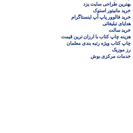
رین طراحی سایت یزد
د مانیتور استوک
د فالوور پاپ آپ اینستاگرام
یای تبلیغاتی
ید سالت
نه چاپ کتاب با ارزان ترین قیمت
 کتاب ویژه رتبه بندی معلمان
موزیک
مات مرکزی بوش