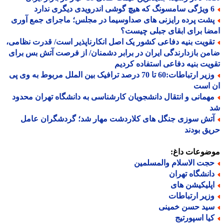
درویدی دیگری ندارد
شت پرده رایزنی های صداوسیما در مجلس؛ ماجرای جمع آوری
ا برای ابقای جبلی چیست؟
قویت بنیه دفاعی کشور یک اصل انکارناپذیر است/ قدرت نظامی،
ن بازدارندگی ایران در برابر دشمنان/ از فرصت آتش بس برای
یت بنیه دفاعی استفاده کردیم
وزیر ارتباطات:60 تا 70 درصد ترافیک بین الملل مربوط به وی پی
 است
همانی و انتقال دانشجویان کارشناسی به دانشگاه تهران محدود
تش سوزی جنگل های کلاردشت مهار شد؛ گردشگران عامل
ق بودند
ضوعات داغ:
جت الاسلام والمسلمین
انشگاه تهران
پلیکیشن های
زیر ارتباطات
ید حسن خمینی
یا اسپورتیج