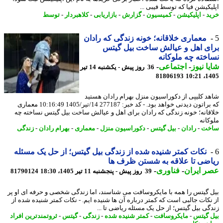
یکیشن فیا که توسط فیبی ...
د
-
اپلیکیشن
-
کمیسیون
-
گزارش
-
بازاریابی
-
کلاهبردار
-
توسط
معماری خلاقانه؛ خونه زندگی که رادان
ی اهل و عیالش ساخت بیل گیتس
خته چه ملوکانه
ا نیوز
-
اجتماعی
-
36 روز پیش - یکشنبه 14 تیر
81806193
1405
د کلیپی از دکوراسیون منزل بهرام رادان هستید
که براتون دیدنی خواهد بود. - کد خبر: 277187 14/تیر/1405 10:16:49 معماری
قانه؛ خونه زندگی که رادان برای اهل و عیالش ساخت بیل گیتس نساخته چه
کانه
خت
-
رادان
-
بیل گیتس
-
دکوراسیون منزل
-
معماری
-
بهرام رادان
-
زندگی
نکات کمتر شنیده شده از زندگی بیل گیتس؛ از حل یک مسئله
ضی تا علاقه به شستن ظرف ها
 ایران
-
فناوری
-
39 روز پیش - پنجشنبه 11 تیر 1405، 18:30
81790124
 گیتس را همه با مایکروسافت می شناسند، اما زندگی شخصی و حرفه ای او پر
نکات جالبی است که کمتر درباره آن ها شنیده ایم. - نکات کمتر شنیده شده از
گی بیل گیتس؛ از حل یک مسئله ریاضی تا ...
 گیتس
-
مایکروسافت
-
کمتر شنیده شده
-
زندگی
-
گیتس
-
ثروتمندترین افراد