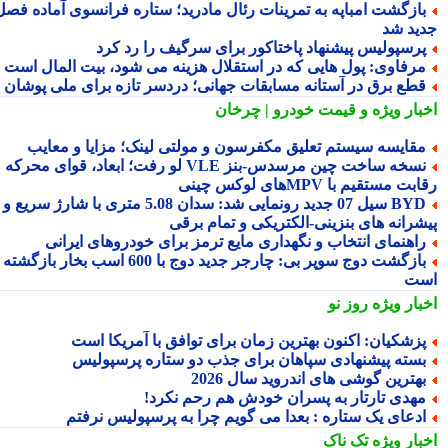
ازگشت امباپه به تمرینات رئال مادرید؛ ستاره فرانسوی آماده فصل
ید شد
رسپولیس پیشنهاد پاختاکور برای سرگیف را رد کرد
رفاوی: پول هایی که در استقلال هزینه می شود، بیت المال است
طع برق در آستانه مسابقات جهانی؛ دردسر تازه برای ملی پوشان
بار ویژه
و قیمت خودرو | چرخان
قایسه سیستم تعلیق مکفرسون و مولتی لینک؛ مزایا و معایب
نسخه ساخت چین مرسدس‑بنز VLE لو رفت؛ ابعاد، قوای محرکه و
ت مستقیم با MPVهای لوکس چینی
BYD سیل 07 جدید رونمایی شد: سدان 5.08 متری با شارژ سریع و
شرانه های بنزینی-الکتریکی و تمام برقی
اهنمای انتخاب و نگهداری مایع ترمز برای خودروهای ایرانی
بازگشت دوج سوپر بی: چارجر جدید دوج با 600 اسب بخار بازگشته
ت
بار ویژه
روز نو
زشکیان: اکنون بهترین زمان برای توافق با آمریکا است
سته پیشنهادی سپاهان برای جذب دو ستاره پرسپولیس
هترین گوشی های اندروید سال 2026
هدی تارتار به پسران خودش هم رحم نکرد!
دعای یک ستاره : بعدا می گویم چرا به پرسپولیس نرفتم
بار ویژه
تک ناک