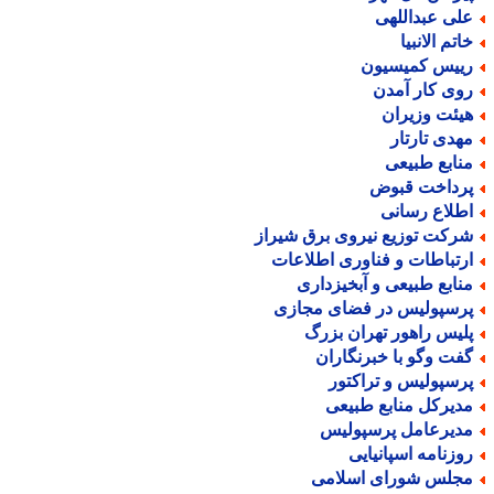
لی عبداللهی
اتم الانبیا
ییس کمیسیون
وی کار آمدن
یئت وزیران
هدی تارتار
نابع طبیعی
رداخت قبوض
طلاع رسانی
رکت توزیع نیروی برق شیراز
رتباطات و فناوری اطلاعات
نابع طبیعی و آبخیزداری
رسپولیس در فضای مجازی
لیس راهور تهران بزرگ
فت وگو با خبرنگاران
رسپولیس و تراکتور
دیرکل منابع طبیعی
دیرعامل پرسپولیس
وزنامه اسپانیایی
جلس شورای اسلامی