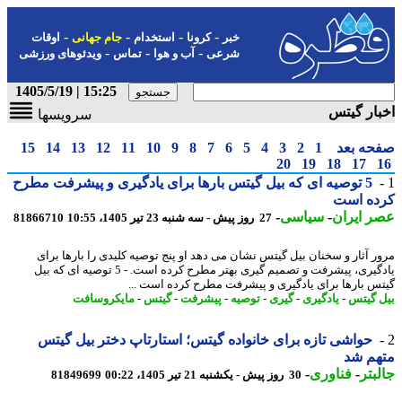
-
-
-
-
خبر
کرونا
استخدام
جام جهانی
اوقات
-
-
-
شرعی
آب و هوا
تماس
ویدئوهای ورزشی
15:25 | 1405/5/19
ار گیتس
سرویسها
حه بعد
1
2
3
4
5
6
7
8
9
10
11
12
13
14
15
20
19
18
17
5 توصیه ای که بیل گیتس بارها برای یادگیری و پیشرفت مطرح
ده است
 ایران
-
سیاسی
-
27 روز پیش - سه شنبه 23 تیر 1405، 10:55
81866710
ر آثار و سخنان بیل گیتس نشان می دهد او پنج توصیه کلیدی را بارها برای
یادگیری، پیشرفت و تصمیم گیری بهتر مطرح کرده است. - 5 توصیه ای که بیل
س بارها برای یادگیری و پیشرفت مطرح کرده است ...
 گیتس
-
یادگیری
-
گیری
-
توصیه
-
پیشرفت
-
گیتس
-
مایکروسافت
حواشی تازه برای خانواده گیتس؛ استارتاپ دختر بیل گیتس
هم شد
بتر
-
فناوری
-
30 روز پیش - یکشنبه 21 تیر 1405، 00:22
81849699