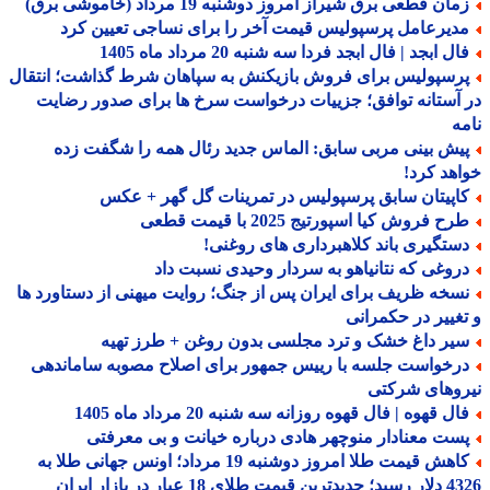
ان قطعی برق شیراز امروز دوشنبه 19 مرداد (خاموشی برق)
دیرعامل پرسپولیس قیمت آخر را برای نساجی تعیین کرد
ل ابجد | فال ابجد فردا سه شنبه 20 مرداد ماه 1405
رسپولیس برای فروش بازیکنش به سپاهان شرط گذاشت؛ انتقال
آستانه توافق؛ جزییات درخواست سرخ ها برای صدور رضایت
ه
یش بینی مربی سابق: الماس جدید رئال همه را شگفت زده
هد کرد!
اپیتان سابق پرسپولیس در تمرینات گل گهر + عکس
ح فروش کیا اسپورتیج 2025 با قیمت قطعی
ستگیری باند کلاهبرداری های روغنی!
روغی که نتانیاهو به سردار وحیدی نسبت داد
سخه ظریف برای ایران پس از جنگ؛ روایت میهنی از دستاورد ها
غییر در حکمرانی
یر داغ خشک و ترد مجلسی بدون روغن + طرز تهیه
رخواست جلسه با رییس جمهور برای اصلاح مصوبه ساماندهی
روهای شرکتی
ل قهوه | فال قهوه روزانه سه شنبه 20 مرداد ماه 1405
ست معنادار منوچهر هادی درباره خیانت و بی معرفتی
کاهش قیمت طلا امروز دوشنبه 19 مرداد؛ اونس جهانی طلا به
 طلای 18 عیار در بازار ایران