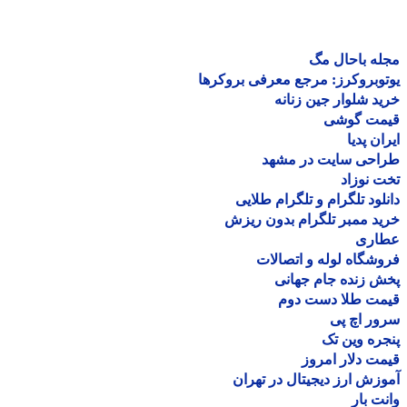
ه باحال مگ
وبروکرز: مرجع معرفی بروکرها
د شلوار جین زنانه
مت گوشی
ان پدیا
احی سایت در مشهد
 نوزاد
لود تلگرام و تلگرام طلایی
د ممبر تلگرام بدون ریزش
اری
شگاه لوله و اتصالات
 زنده جام جهانی
مت طلا دست دوم
ر اچ پی
ره وین تک
ت دلار امروز
زش ارز دیجیتال در تهران
ت بار