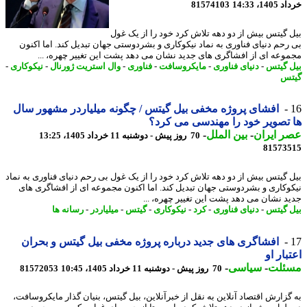
14، 14:33
81574103
 گیتس بیش از دو دهه تلاش کرد خود را از یک غول
رحم دنیای فناوری به نماد نیکوکاری و بشردوستی جهان تبدیل کند. اما اکنون
وعه ای از افشاگری های جدید نشان می دهد پشت این تغییر چهره، ...
 گیتس
-
دنیای فناوری
-
مایکروسافت
-
فناوری
-
وال استریت ژورنال
-
نیکوکاری
-
س
افشای پروژه مخفی بیل گیتس / چگونه میلیاردر مشهور سال
تصویر خود را مهندسی می کرد؟
 ایران
-
بین الملل
-
70 روز پیش - دوشنبه 11 خرداد 1405، 13:25
81573
 گیتس بیش از دو دهه تلاش کرد خود را از یک غول بی رحم دنیای فناوری به نماد
وکاری و بشردوستی جهان تبدیل کند. اما اکنون مجموعه ای از افشاگری های
د نشان می دهد پشت این تغییر چهره، ...
 گیتس
-
دنیای فناوری
-
کرد
-
نیکوکاری
-
گیتس
-
میلیاردر
-
رسانه ها
افشاگری های جدید درباره پروژه مخفی بیل گیتس و بحران
بار او
ئلت
-
سیاسی
-
70 روز پیش - دوشنبه 11 خرداد 1405، 10:45
81572053
گزارش اقتصاد آنلاین به نقل از خبرآنلاین، بیل گیتس، بنیان گذار مایکروسافت،