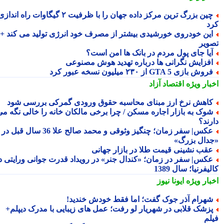
چین بزرگ ترین مرکز داده جهان را با ظرفیت ۲ گیگاوات راه اندازی
د
ین خودروی خورشیدی بیشتر از مصرف خود انرژی تولید می کند +
ویر
یا جای پول مردم در بانک ها امن است؟
فزایش نگرانی ها درباره تهدید هوش مصنوعی
وش بازی GTA 5 از ۲۳۰ میلیون نسخه عبور کرد
بار ویژه
اقتصاد آزاد
اهش نرخ ارز مبنای محاسبه حقوق ورودی گمرکی بررسی شود
وک به بازار اجاره مسکن / چرا برخی مالکان خانه را خالی نگه می
رند؟
عکس| سفر زمان؛ چنگیز وثوقی و محمد صالح علا 36 سال قبل در
دال بزرگ»
قب نشینی قیمت طلا در بازار جهانی
کس| سفر در زمان؛ «کندال جنر» در رویداد قدرت جوانی ورایتی در
یفرنیا؛ سال 1389
بار ویژه
ایونا نیوز
هرام آذر جوک گفت؛ اما فقط خودش خندید!
زشک قلابی در شهریار لو رفت؛ عمل های زیبایی با مدرک دیپلم+
لم