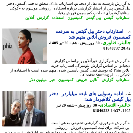
به گزارش پارسینه به نقل از دیجیاتو، استارتاپ Phia، متعلق به فیبی گیتس، دختر
 گیتس، پس از انتشار گزارشی درباره استفاده از روشی موسوم به «کوکی
افینگ» برای تصاحب کمیسیون فروش رقبا، ...
ارتاپ
-
گیتس
-
بیل گیتس
-
کمیسیون
-
استفاده
-
گزارش
-
آنلاین
استارتاپ دختر بیل گیتس به سرقت
سیون فروش آنلاین متهم شد
بتر
-
فناوری
-
30 روز پیش - شنبه 20 تیر 1405،
81848737
20
گزارش خبرگزاری خبرآنلاین و براساس گزارش
یاتو، بر اساس گزارش بلومبرگ، استارتاپ خرید
آنلاین Phia که توسط فیبی گیتس تأسیس شده، متهم شده است با استفاده از
ه نام Cookie Stuffing، - ...
ارتاپ
-
گزارش
-
آنلاین
-
فروش
-
کمیسیون
-
خبر
-
میلیون دلار
ادامه رسوایی های نابغه میلیاردر | دختر
 گیتس کلاهبردار شد!
بتر
-
اقتصادی
-
30 روز پیش - شنبه 20 تیر
81846523
1405
گزارش خبرفوری، گزارشی تحقیقی مدعی است
 شرکت برای ثبت کمیسیون فروش، از روشی
فاده کرده که باعث شده اعتبار برخی خریدها به نام این اپلیکیشن ثبت شود؛ -