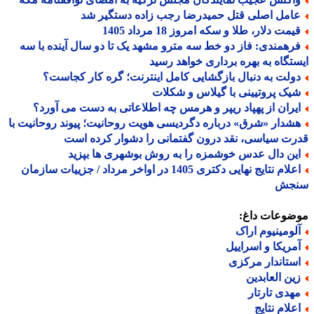
امل اصلی قتل حمیدرضا رجب زاده دستگیر شد
مت دلار، طلا و سکه امروز 18 مرداد 1405
رهمندی: فاز دو خط سه مترو مشهد یک تا دو سال آینده با سه
تگاه به بهره برداری خواهد رسید
ولت به دنبال بازگشایی کامل اینترنت؛ گره کار کجاست؟
یک پروتیینی با گیلاس و شکلات
یران از پهپاد ریپر و هرمس چه اطلاعاتی به دست می آورد؟
شدار «شرق» درباره دگردیسی هویت روحانیت؛ پیوند روحانیت با
ت سیاسی، نقد درون گفتمانی را دشوار کرده است
ین دال عدس خوشمزه را به روش بوشهری ها بپزید
اعلام نتایج نهایی دکتری 1405 در اواخر مرداد / جزییات سازمان
جش
ضوعات داغ:
لومینیوم اراک
مریکا و اسراییل
ستاندار مرکزی
ین العابدین
هدی تارتار
علام نتایج