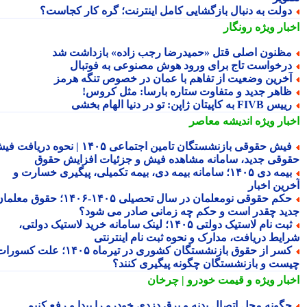
ولت به دنبال بازگشایی کامل اینترنت؛ گره کار کجاست؟
بار ویژه
رونگار
ظنون اصلی قتل «حمیدرضا رجب زاده» بازداشت شد
رخواست تاج برای ورود هوش مصنوعی به فوتبال
خرین وضعیت از تفاهم با عمان در خصوص تنگه هرمز
اهر جدید و متفاوت ستاره بارسا: مثل کروس!
س FIVB به کاپیتان ژاپن: تو در دنیا الهام بخشی
بار ویژه
اندیشه معاصر
فیش حقوقی بازنشستگان تامین اجتماعی ۱۴۰۵ | نحوه دریافت فیش
وقی جدید، سامانه مشاهده فیش و جزئیات افزایش حقوق
بیمه دی ۱۴۰۵؛ سامانه بیمه دی، بیمه تکمیلی، پیگیری خسارت و
رین اخبار
حکم حقوقی نومعلمان در سال تحصیلی ۱۴۰۵-۱۴۰۶؛ حقوق معلمان
ید چقدر است و حکم چه زمانی صادر می شود؟
ثبت نام لاستیک دولتی ۱۴۰۵؛ لینک سامانه خرید لاستیک دولتی،
ایط دریافت، مدارک و نحوه ثبت نام اینترنتی
کسر از حقوق بازنشستگان کشوری در تیرماه ۱۴۰۵؛ علت کسورات
ست و بازنشستگان چگونه پیگیری کنند؟
بار ویژه
و قیمت خودرو | چرخان
گونه محل اتصال بدنه و برق دزدی خودرو را پیدا و رفع کنیم