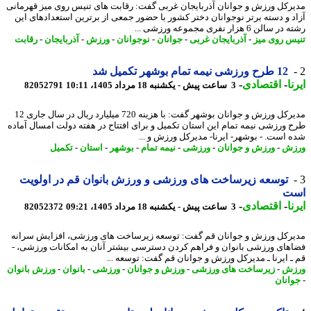
رکل ورزش و جوانان آذربایجان غربی گفت: رقابت های تنیس روی میز قهرمانی
د و دسته برتر نوجوانان دختر کشور با حضور جمعی از برترین استعدادهای این
الن 6 هزار نفری مجموعه ورزشی ...
س روی میز
-
آذربایجان غربی
-
جوانان
-
نوجوانان
-
ورزش
-
آذربایجان
-
رقابت
12 طرح ورزشی نیمه تمام بوشهر تکمیل شد
ا
-
اقتصادی
-
3 ساعت پیش - یکشنبه 18 مرداد 1405، 10:11
82052791
مدیرکل ورزش و جوانان بوشهر گفت: با هزینه 720 میلیارد ریال در سال جاری 12
 ورزشی نیمه تمام این استان تکمیل و برای افتتاح در هفته دولت امسال آماده
 است. - بوشهر- ایرنا- مدیرکل ورزش و ...
زش
-
ورزش و جوانان
-
ورزشی
-
نیمه تمام
-
بوشهر
-
استان
-
تکمیل
توسعه زیرساخت های ورزشی و ورزش بانوان قم در اولویت
ت
ا
-
اقتصادی
-
3 ساعت پیش - یکشنبه 18 مرداد 1405، 09:21
82052372
رکل ورزش و جوانان قم گفت: توسعه زیرساخت های ورزشی، افزایش سرانه
های ورزشی بانوان و فراهم کردن دسترسی بیشتر آنان به امکانات ورزشی، -
ـ ایرنا ـ مدیرکل ورزش و جوانان قم گفت: توسعه ...
زش
-
زیرساخت های ورزشی
-
ورزش و جوانان
-
ورزشی
-
بانوان
-
ورزش بانوان
انان