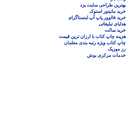
رین طراحی سایت یزد
د مانیتور استوک
د فالوور پاپ آپ اینستاگرام
یای تبلیغاتی
ید سالت
نه چاپ کتاب با ارزان ترین قیمت
 کتاب ویژه رتبه بندی معلمان
موزیک
مات مرکزی بوش