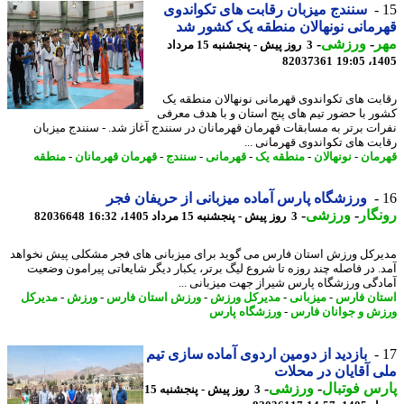
سنندج میزبان رقابت های تکواندوی
مانی نونهالان منطقه یک کشور شد
ر
-
ورزشی
-
3 روز پیش - پنجشنبه 15 مرداد
82037361
1405
بت های تکواندوی قهرمانی نونهالان منطقه یک
ر با حضور تیم های پنج استان و با هدف معرفی
ات برتر به مسابقات قهرمان قهرمانان در سنندج آغاز شد. - سنندج میزبان
بت های تکواندوی قهرمانی ...
مان
-
نونهالان
-
منطقه یک
-
قهرمانی
-
سنندج
-
قهرمان قهرمانان
-
منطقه
ورزشگاه پارس آماده میزبانی از حریفان فجر
گار
-
ورزشی
-
3 روز پیش - پنجشنبه 15 مرداد 1405، 16:32
82036648
رکل ورزش استان فارس می گوید برای میزبانی های فجر مشکلی پیش نخواهد
. در فاصله چند روزه تا شروع لیگ برتر، یکبار دیگر شایعاتی پیرامون وضعیت
دگی ورزشگاه پارس شیراز جهت میزبانی ...
ان فارس
-
میزبانی
-
مدیرکل ورزش
-
ورزش استان فارس
-
ورزش
-
مدیرکل
ش و جوانان فارس
-
ورزشگاه پارس
بازدید از دومین اردوی آماده سازی تیم
 آقایان در محلات
س فوتبال
-
ورزشی
-
3 روز پیش - پنجشنبه 15