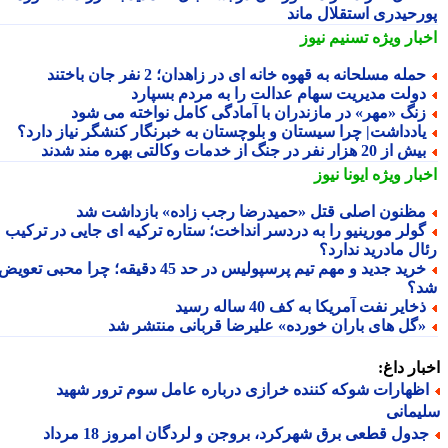
رحیدری استقلال ماند
بار ویژه
تسنیم نیوز
مله مسلحانه به قهوه خانه ای در زاهدان؛ 2 نفر جان باختند
ولت مدیریت سهام عدالت را به مردم بسپارد
نگ «مهر» در مازندران با آمادگی کامل نواخته می شود
ادداشت| چرا سیستان و بلوچستان به خبرنگار کنشگر نیاز دارد؟
 از 20 هزار نفر در جنگ از خدمات وکالتی بهره مند شدند
بار ویژه
ایونا نیوز
ظنون اصلی قتل «حمیدرضا رجب زاده» بازداشت شد
ولر مورینیو را به دردسر انداخت؛ ستاره ترکیه ای جایی در ترکیب
ال مادرید ندارد؟
خرید جدید و مهم تیم پرسپولیس در حد 45 دقیقه؛ چرا محبی تعویض
؟
خایر نفت آمریکا به کف 40 ساله رسید
گل های باران خورده» علیرضا قربانی منتشر شد
ار داغ:
ظهارات شوکه کننده خرازی درباره عامل سوم ترور شهید
مانی
جدول قطعی برق شهرکرد، بروجن و لردگان امروز 18 مرداد