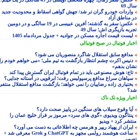
 69
اردات خودرو گران تر شد/ جهش گواهی اسقاط و محدودیت جدید
 مناطق آزاد
عکس| سفر به گذشته؛ آفرین عبیسی در 19 سالگی و در دومین
ربه بازیگری اش؛ سال 49
یست قیمت اجاره مسکن در جوادیه + جدول مردادماه 1405
بار فوتبال در صبح فوتبالی
دافع سابق استقلال شاگرد منصوریان می شود؟
نیس اکرت چشم انتظار بازگشت به تیم ملی؛ «می خواهم خودم را
ان بدهم»
اج: هوش مصنوعی باید در تمام فوتبال ایران گسترش پیدا کند
پاهان سراغ مدافع پرسپولیس رفت؛ ابرقویی در آستانه جدایی؟
ختیاری زاده رضاییان را نمی خواهد؛ بازگشت مدافع استقلال منتفی
؟
بار ویژه
تک ناک
یا وقوع سیلاب های سنگین در پاییز صحت دارد؟
نتاگون ویدیوی «گوی های سرد» مرموز بر فراز خلیج عمان را
تشر کرد + ویدیو
یران از پهپاد ریپر و هرمس چه اطلاعاتی به دست می آورد؟
ساعت هوشمند رولمی مجهز به ChatGPT و Grok معرفی شد +
ویر