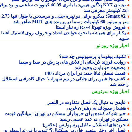
نیسان NX7 پلاگین هیبرید با باتری 40.95 کیلووات ساعتی و برد برقی
 معرفی شد
Smart #2؛ میکرو-برقی دو نفره جیلی و مرسدس با طول تنها 2.75
ور 60 کیلووات رسماً در پرونده های MIIT ظاهر شد
روش ویژه تویوتا Rav4 ره نیاز ایستا
کبار برای همیشه با نحوه خواندن اعداد و حروف روی لاستیک آشنا
ید
بار ویژه
روز نو
کلیف بیفوما با پرسپولیس چه شد؟
وایت فرزند لاریجانی از تلاش های پدرش در صدا و سیما
ضعیت جو بایدن وخیم شد
یمت نیسان تیانا جدید در ایران مرداد 1405
شف جانشین برای جلالی در تیم سهراب؛ خیال کادرفنی استقلال
حت شد
بار ویژه
سرنویس
ایدی به دنبال یک فصل متفاوت در النصر
شدار مدودف به رهبران غربی
بر شوکه کننده برای خریداران مسکن در تهران | میانگین قیمت
کن در تهران به عدد عجیبی رسید
ریدهای استقلال مقابل پرسپولیس (عکس)
صل آخر دختر منصورخان در بسکتبال؟/ تمدید با فرزند اسطوره: