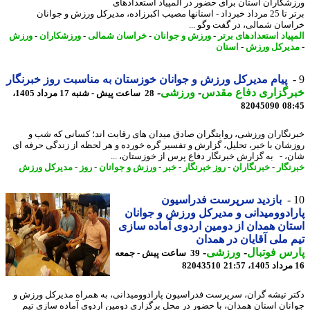
شکاران استان برای حضور در المپیاد استعدادهای
برتر تا 25 مرداد خبرداد - استانها مصیب اکبرزاده، مدیرکل ورزش و جوانان
سان شمالی، در گفت وگو ...
پیاد استعدادهای برتر
-
ورزش و جوانان
-
خراسان شمالی
-
ورزشکاران
-
ورزش
یرکل ورزش
-
استان
پیام مدیرکل ورزش و جوانان خوزستان به مناسبت روز خبرنگار
رگزاری دفاع مقدس
-
ورزشی
-
28 ساعت پیش - شنبه 17 مرداد 1405،
82045090
08
نگاران ورزشی، روایتگران صادق میدان های رقابت اند؛ کسانی که شب و
شان با خبر، تحلیل، گزارش و تفسیر گره خورده و هر لحظه از زندگی حرفه ای
، - به گزارش خبرنگار دفاع پرس از خوزستان، ...
نگار
-
خبرنگاران
-
روز خبرنگار
-
خبر
-
ورزش و جوانان
-
روز
-
مدیرکل ورزش
بازدید سرپرست فدراسیون
ادوومیدانی و مدیرکل ورزش و جوانان
ان همدان از دومین اردوی آماده سازی
 ملی آقایان در همدان
س فوتبال
-
ورزشی
-
39 ساعت پیش - جمعه
82043510
ر تیشه گران، سرپرست فدراسیون پارادوومیدانی، به همراه مدیرکل ورزش و
نان استان همدان، با حضور در محل برگزاری دومین اردوی آماده سازی تیم