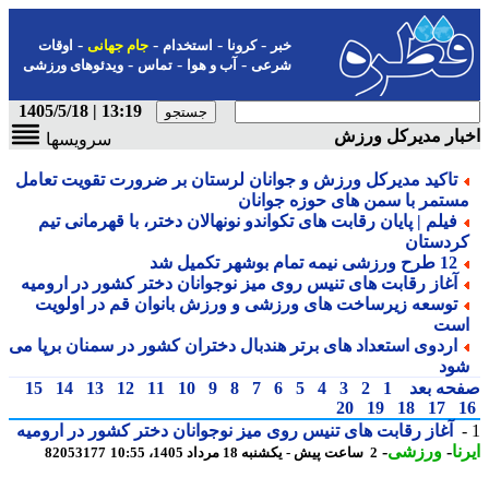
-
-
-
-
خبر
کرونا
استخدام
جام جهانی
اوقات
-
-
-
شرعی
آب و هوا
تماس
ویدئوهای ورزشی
13:19 | 1405/5/18
ار مدیرکل ورزش
سرویسها
تاکید مدیرکل ورزش و جوانان لرستان بر ضرورت تقویت تعامل
ستمر با سمن های حوزه جوانان
فیلم | پایان رقابت های تکواندو نونهالان دختر، با قهرمانی تیم
ردستان
12 طرح ورزشی نیمه تمام بوشهر تکمیل شد
آغاز رقابت های تنیس روی میز نوجوانان دختر کشور در ارومیه
توسعه زیرساخت های ورزشی و ورزش بانوان قم در اولویت
ست
اردوی استعداد های برتر هندبال دختران کشور در سمنان برپا می
ود
حه بعد
1
2
3
4
5
6
7
8
9
10
11
12
13
14
15
20
19
18
17
آغاز رقابت های تنیس روی میز نوجوانان دختر کشور در ارومیه
ا
-
ورزشی
-
2 ساعت پیش - یکشنبه 18 مرداد 1405، 10:55
82053177