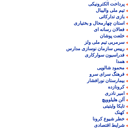
رداخت الکترونیکی
یم ملی والیبال
ازی تدارکاتی
ستان چهارمحال و بختیاری
عالان رسانه ای
لعت پوشان
رمربی تیم ملی ولز
ییس سازمان نوسازی مدارس
دراسیون سوارکاری
مدا
حمود شالویی
رهنگ سرای سرو
یمارستان نورافشار
رونازده
میر نادری
لن هلیلوویچ
ایکا وایتیتی
هنک
طر شیوع کرونا
رایط اقتصادی