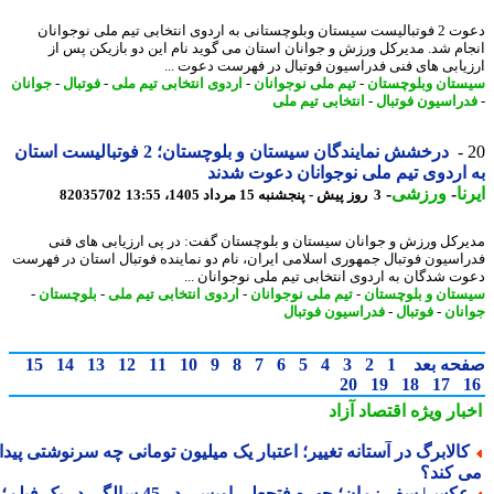
دعوت 2 فوتبالیست سیستان وبلوچستانی به اردوی انتخابی تیم ملی نوجوانان
ام شد. مدیرکل ورزش و جوانان استان می گوید نام این دو بازیکن پس از
یابی های فنی فدراسیون فوتبال در فهرست دعوت ...
تان وبلوچستان
-
تیم ملی نوجوانان
-
اردوی انتخابی تیم ملی
-
فوتبال
-
جوانان
راسیون فوتبال
-
انتخابی تیم ملی
درخشش نمایندگان سیستان و بلوچستان؛ 2 فوتبالیست استان
اردوی تیم ملی نوجوانان دعوت شدند
ا
-
ورزشی
-
3 روز پیش - پنجشنبه 15 مرداد 1405، 13:55
82035702
رکل ورزش و جوانان سیستان و بلوچستان گفت: در پی ارزیابی های فنی
اسیون فوتبال جمهوری اسلامی ایران، نام دو نماینده فوتبال استان در فهرست
ت شدگان به اردوی انتخابی تیم ملی نوجوانان ...
تان و بلوچستان
-
تیم ملی نوجوانان
-
اردوی انتخابی تیم ملی
-
بلوچستان
-
نان
-
فوتبال
-
فدراسیون فوتبال
حه بعد
1
2
3
4
5
6
7
8
9
10
11
12
13
14
15
20
19
18
17
بار ویژه
اقتصاد آزاد
الابرگ در آستانه تغییر؛ اعتبار یک میلیون تومانی چه سرنوشتی پیدا
 کند؟
عکس| سفر زمان؛ چهره فتحعلی اویسی در 45 سالگی در یک فیلم؛