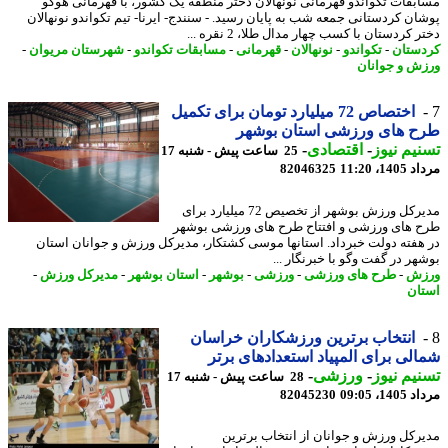
بقات تکواندو قهرمانی نونهالان دختر منطقه یک کشور، با قهرمانی هوگو
ان کردستانی جمعه شب به پایان رسید. - سنندج- ایرنا- تیم تکواندو نونهالان
 کردستان با کسب چهار مدال طلا، 2 نقره ...
ستان
-
تکواندو
-
نونهالان
-
قهرمانی
-
مسابقات تکواندو
-
شهرستان مریوان
-
ش و جوانان
اختصاص 72 میلیارد تومان برای تکمیل
ح های ورزشی استان بوشهر
یم نیوز
-
اقتصادی
-
25 ساعت پیش - شنبه 17
1، 11:20
82046325
مدیرکل ورزش بوشهر از تخصیص 72 میلیارد برای
 های ورزشی و افتتاح طرح های ورزشی بوشهر
هفته دولت خبرداد. استانها موسی کشتکار، مدیرکل ورزش و جوانان استان
هر در گفت وگو با خبرنگار ...
زش
-
طرح های ورزشی
-
ورزشی
-
بوشهر
-
استان بوشهر
-
مدیرکل ورزش
-
ان
انتخاب برترین ورزشکاران خراسان
لی برای المپیاد استعدادهای برتر
یم نیوز
-
ورزشی
-
28 ساعت پیش - شنبه 17
1، 09:05
82045230
رکل ورزش و جوانان از انتخاب برترین