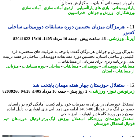
 پارادوومیدانی آقایان، - به گزارش همدان ...
ادوومیدانی
-
بازی های پاراآسیایی
-
اردوی آماده سازی
-
آماده سازی
-
شکاران
-
ورزش و جوانان
-
فدراسیون
هرمزگان میزبان نخستین دوره مسابقات دوومیدانی ساحلی
ور
ا
-
ورزشی
-
46 ساعت پیش - جمعه 16 مرداد 1405، 15:10
82041622
رکل ورزش و جوانان هرمزگان گفت: باتوجه به ظرفیت های منحصربه فرد
یمی و ساحلی استان، نخستین دوره مسابقات دوومیدانی ساحلی در هفته تربیت
ی و برنامه ریزی برای میزبانی از مسابقات ...
بقات دوومیدانی
-
دوومیدانی
-
مسابقات
-
ساحلی
-
دوره مسابقات
-
میزبانی
مسابقات
-
استان
ستقلال خوزستان چهار هفته مهمان پایتخت شد
نویس نیوز
-
ورزشی
-
2 روز پیش - جمعه 16 مرداد 1405، 04:28
82039266
قلال خوزستان در تهران به تمرینات خود برای کسب آمادگی لازم در راستای
حضور در لیگ برتر فوتبال 06-1405 ادامه می دهد. آبی های اهوازی به دلیل آماده
دن چمن ورزشگاه غدیر اهواز، - البرز حاجی ...
قلال خوزستان
-
ورزشگاه
-
استقلال
-
ورزش
-
لیگ برتر فوتبال
-
خوزستان
-
تیم
بال استقلال خوزستان