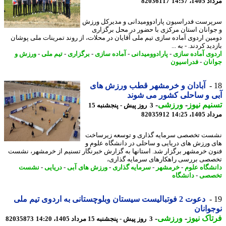
1، 14:57
82036117
رست فدراسیون پارادوومیدانی و مدیرکل ورزش
وانان استان مرکزی با حضور در محل برگزاری
ین اردوی آماده سازی تیم ملی آقایان در محلات، از روند تمرینات ملی پوشان
ید کردند. - به ...
وی آماده سازی
-
پارادوومیدانی
-
آماده سازی
-
برگزاری
-
تیم ملی
-
ورزش و
نان
-
فدراسیون
آبادان و خرمشهر قطب ورزش های
 و ساحلی کشور می شوند
یم نیوز
-
ورزشی
-
3 روز پیش - پنجشنبه 15
1، 14:25
82035912
ت تخصصی سرمایه گذاری و توسعه زیرساخت
 ورزش های دریایی و ساحلی در دانشگاه علوم و
ن خرمشهر برگزار شد. استانها به گزارش خبرنگار تسنیم از خرمشهر، نشست
صی بررسی راهکارهای سرمایه گذاری،
شگاه علوم
-
خرمشهر
-
سرمایه گذاری
-
ورزش های آبی
-
دریایی
-
نشست
صصی
-
دانشگاه
دعوت 2 فوتبالیست سیستان وبلوچستانی به اردوی تیم ملی
وانان
اک نیوز
-
ورزشی
-
3 روز پیش - پنجشنبه 15 مرداد 1405، 14:20
82035873