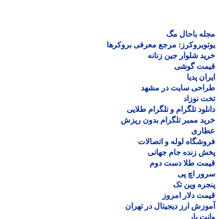
ه باحال مگ
وبروکرز: مرجع معرفی بروکرها
د شلوار جین زنانه
مت گوشی
ان پدیا
احی سایت در مشهد
 نوزاد
لود تلگرام و تلگرام طلایی
د ممبر تلگرام بدون ریزش
اری
شگاه لوله و اتصالات
 زنده جام جهانی
مت طلا دست دوم
ر اچ پی
ره وین تک
ت دلار امروز
زش ارز دیجیتال در تهران
ت بار