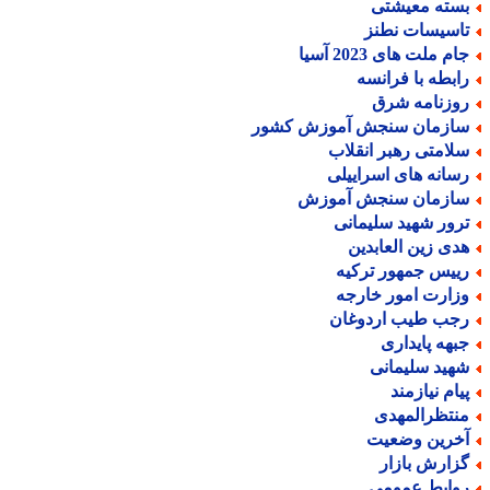
سته معیشتی
اسیسات نطنز
م ملت های 2023 آسیا
ابطه با فرانسه
وزنامه شرق
ازمان سنجش آموزش کشور
لامتی رهبر انقلاب
سانه های اسراییلی
ازمان سنجش آموزش
رور شهید سلیمانی
دی زین العابدین
ییس جمهور ترکیه
زارت امور خارجه
جب طیب اردوغان
بهه پایداری
هید سلیمانی
یام نیازمند
نتظرالمهدی
خرین وضعیت
زارش بازار
وابط عمومی