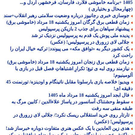
1405 +برنامه خاموشی فلارد، فارسان، فرخشهر، اردل و...
ارمحال و بختیاری )
وسازی خبری رجانیوز درباره وضعیت سلامتی رهبر انقلاب+سند
ان قطعی برق گرگان امروز یکشنبه 18 مرداد (خاموشی برق)
شنهاد سپاهان برای جذب 2 بازیکن پرسپولیس
دیده ملی پوش یک قدم به پرسپولیس نزدیک تر شد
لالی لای زرورق در پرسپولیس! (عکس)
ک کشور دیگر به «توافق مکه» می پیوندد| ترکیه خیال ایران را
حت کرد
ان قطعی برق زنجان امروز یکشنبه 18 مرداد (خاموشی برق)
یازمند روی لبه ی تیغ؛ تکرارِ اشتباهاتِ فصل قبل در بازی با
مینیوم!
ویدیو| خلاصه بازی بارسلونا مقابل ناتینگام و اودینزه/ تورنمنت 45
قه ای!
ل ابجد امروز یکشنبه 18 مرداد ماه 1405
قوط وحشتناک آسانسور در پاساژ علاءالدین / کابین مرگ به
قه منفی سه رفت
ارتار روی خرید استقلالی ریسک نکرد؛/ جلالی لای زرورق در
سپولیس! (عکس)
دی زین العابدین با یک عکس هنری متفاوت دوباره خبرساز شد!
اکنش عجیب نمایندگان مجلس ترکیه به امضای توافقنامه مکه