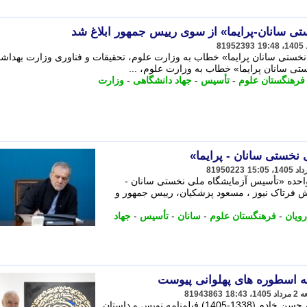
ی سانان-پرایما» از سوی رییس جمهور ابلاغ شد
81952393
خستی سانان پرایما» خطاب به وزارت علوم، تحقیقات و فناوری وزارت بهداش
ی سانان پرایما» خطاب به وزارت علوم، ...
فرهنگستان علوم
-
تأسیس
-
جهاد دانشگاهی
-
وزارت
 نخستی سانان - پرایما»
81950223
واحده «تأسیس آزمایشگاه ملی نخستی سانان -
زارش فرتاک نیوز ، مسعود پزشکیان، رییس جمهور و
ویان
-
فرهنگستان علوم
-
سانان
-
تأسیس
-
جهاد
به اسطوره های پهلوانی پیوست
81943863
به گزارش پایگاه خبری تحلیلی زیرنویس، حسن خادم (1338-1405) فیلمنامه نویس و داستان