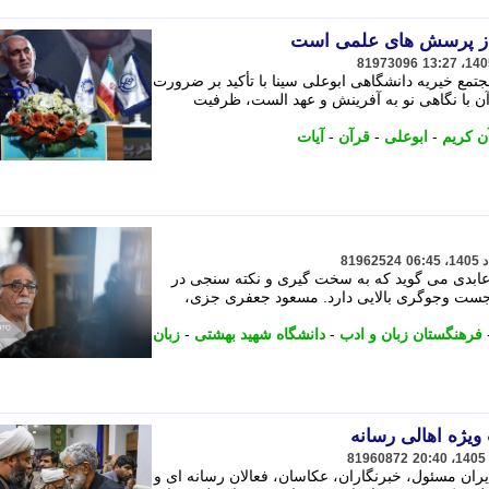
 از پرسش های علمی است
81973096
مجتمع خیریه دانشگاهی ابوعلی سینا با تأکید بر ضرورت
آن با نگاهی نو به آفرینش و عهد الست، ظرفیت
ن کریم
-
ابوعلی
-
قرآن
-
آیات
81962524
بدی می گوید که به سخت گیری و نکته سنجی در
 جست وجوگری بالایی دارد. مسعود جعفری جزی،
فرهنگستان زبان و ادب
-
دانشگاه شهید بهشتی
-
زبان
 ویژه اهالی رسانه
81960872
دیران مسئول، خبرنگاران، عکاسان، فعالان رسانه ای و