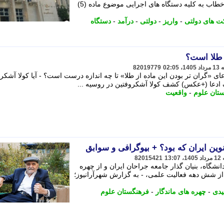
شناسه واریز دریافت کنند. این بخشنامه خطاب به کلیه دستگاه های اجرایی موضوع ماده (5)
 های دولتی
-
واریز
-
دولتی
-
درآمد
-
دستگاه
ز طلا است؟
82019779
 «گران تر بودن این ماده از طلا» تا چه اندازه درست است؟ - آیا کولا آشکر
 ادعا (+عکس) کشف کولا آشکروفتین در روسیه ...
تان علوم
-
واقعیت
ین ایران که بود؟ + بیوگرافی و سوابق
82015421
نشگاه، بنیان گذار جامعه جراحان ایران و از چهره
ز شش دهه فعالیت علمی، - به گزارش شهرآرانیوز؛
دی
-
چهره های ماندگار
-
فرهنگستان علوم