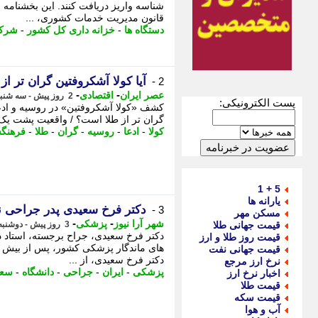
قانون مدیریت خدمات کشوری، ...
دستگاه ها
-
خزانه داری کل کشور
-
شرکت
آیا کولا آشکروفتین گران تر ا
2 -
-
-
عصر ایران
اقتصادی
2 روز پیش - سه شنبه 13 مرداد 1405، 02:05
پست الکترونیکی:
کشف «کولا آشکروفتین» در روسیه و ادعای
گران تر از طلا است؟ / واقعیت پشت یک
کولا
-
ادعا
-
روسیه
-
گران
-
طلا
-
فرهنگس
5 + 1
یارانه ها
دکتر فرخ سعیدی پدر جراحی نو
3 -
مسکن مهر
-
-
شهر آرا نیوز
پزشکی
قیمت جهانی طلا
3 روز پیش - دوشنبه 12 مرداد 1405، 13:07
دکتر فرخ سعیدی، جراح برجسته، استاد دا
قیمت روز طلا و ارز
های ماندگار پزشکی کشور، پس از بیش ا
قیمت جهانی نفت
دکتر فرخ سعیدی، از ...
نرخ ارز مرجع
پزشکی
-
ایران
-
جراحی
-
دانشگاه
-
سعی
اخبار نرخ ارز
قیمت طلا
قیمت سکه
آب و هوا