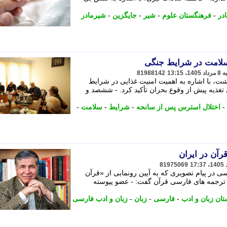
در
-
فرهنگستان علوم
-
شیر
-
جایگزین
-
شیرمادر
سلامت در شرایط جنگی
81988142
اشت، با اشاره به اهمیت امنیت غذایی در شرایط
غذیه پیش از وقوع بحران تأکید کرد. - ششصد و
-
اختلال استرس پس از سانحه
-
شرایط
-
سلامت
-
آن در ایران
81975069
 در پیام تصویری که به آیین رونمایی از «قرآن
ه ترجمه های فارسی قرآن گفت: - عضو پیوسته
ان زبان و ادب
-
فارسی
-
زبان
-
زبان و ادب فارسی