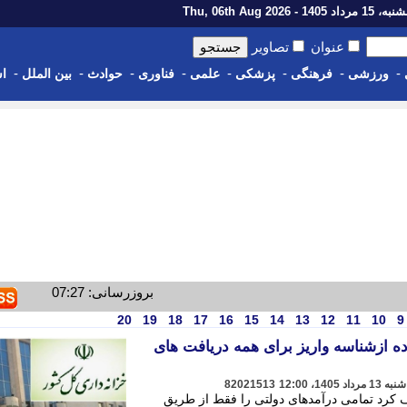
رداد 1405 - Thu, 06th Aug 2026
عنوان
تصاویر
-
-
-
-
-
-
-
-
ورزشی
فرهنگی
پزشکی
علمی
فناوری
حوادث
بین الملل
اس
بروزرسانی: 07:27
20
19
18
17
16
15
14
13
12
11
10
9
ده ازشناسه واریز برای همه دریافت های
82021513
 کرد تمامی درآمدهای دولتی را فقط از طریق