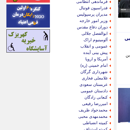
فرماندهی انتظامی
ایونا نیوز
فدراسیون فوتبال
بازتاب آنلاین
مدیران پرسپولیس
باشگاه خبرنگاران
وزیر امور خارجه
باغستان نیوز
دوران دفاع مقدس
بامبوک
ابوالفضل جلالی
ببین و بخون
می
آلومینیوم اراک
بدینسان
عمومی و انقلاب
بنکر
پیش بینی آینده
بن
بیت ران
آمریکا و اروپا
پارس فوتبال
امام خمینی (ره)
پارسینه
شهرداری گرگان
پارسینه پلاس
غلامعلی فخاری
پاز آنلاین
عربستان سعودی
پاس گل
دادستان عمومی
پانا
کنعانی زادگان
پرتو نیوز
امیررضا رفیعی
پرسون
محمدجواد ظریف
پنجره نیوز
محمدمهدی محبی
پویامگ
کمیته انضباطی
پویه آنلاین
کمیته استیناف