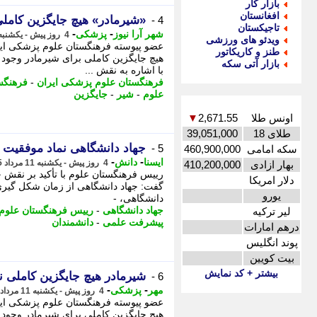
بازار کار
افغانستان
«شیرمادر» هیچ جایگزین کاملی
4 -
تاجیکستان
-
-
شهر آرا نیوز
پزشکی
4 روز پیش - یکشنبه 11 مرداد 1405، 09:47
ویدئو های ورزشی
عضو پیوسته فرهنگستان علوم پزشکی ایران
طنز و کاریکاتور
هیچ جایگزین کاملی برای شیرمادر وجود ن
بازار آتی سکه
با اشاره به نقش ...
فرهنگستان علوم پزشکی ایران
-
فرهنگس
علوم
-
شیر
-
جایگزین
اونس طلا
2,671.55
▼
طلای 18
39,051,000
جهاد دانشگاهی نماد موفقیت
5 -
سکه امامی
460,900,000
-
-
ایسنا
دانش
4 روز پیش - یکشنبه 11 مرداد 1405، 07:15
بهار ازادی
410,200,000
رییس فرهنگستان علوم با تأکید بر نقش 
دلار امریکا
گفت: جهاد دانشگاهی از زمان شکل گیری ت
یورو
دانشگاهی، -
جهاد دانشگاهی
-
رییس فرهنگستان علوم
لیر ترکیه
پیشرفت علمی
-
دانشمندان
درهم امارات
پوند انگلیس
بیت کویین
بیشتر + کد نمایش
شیرمادر هیچ جایگزین کاملی ن
6 -
-
-
مهر
پزشکی
4 روز پیش - یکشنبه 11 مرداد 1405، 06:40
عضو پیوسته فرهنگستان علوم پزشکی ایران،
هیچ جایگزین کاملی برای شیرمادر وجود ن