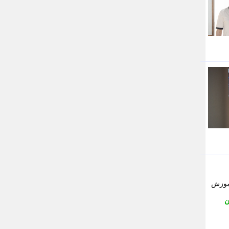
جدید پرس
جماران
جوان ایرانی
جهان مانا
جهان نگر
جهان نیوز
چطور
چمپیونات
چمدون
چه خبر
حادثه 24
حرف تو
حوادث پلاس
حوزه نیوز
خبر آنلاین
خبر جنوب
خبر سیاسی
آموزش
خبر گردون
ن
خبر ورزشی
خبرجو
خبرجو 24