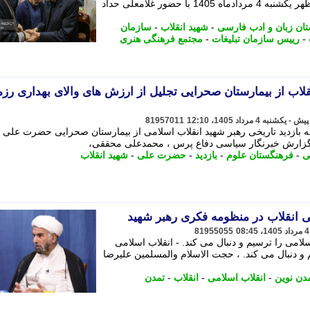
جمعی از اهالی مطبوعات و رسانه بعدازظهر یکشنبه 4 مردادماه 1405 با حضور غلامعلی حداد
ان زبان و ادب فارسی
-
شهید انقلاب
-
سازمان
-
رییس سازمان تبلیغات
-
مجتمع فرهنگی هنری
قلاب از بیمارستان صحرایی تجلیل از ارزش های والای بهداری رز
81957011
ه بازدید تاریخی رهبر شهید انقلاب اسلامی از بیمارستان صحرایی حضرت علی 
ه گزارش خبرنگار سیاسی دفاع پرس ، محمدعلی محققی،
ی
-
فرهنگستان علوم
-
بازدید
-
حضرت علی
-
شهید انقلاب
یی انقلاب در منظومه فکری رهبر شهید
81955055
امی را ترسیم و دنبال می کند. - انقلاب اسلامی
 دنبال می کند. ، حجت الاسلام ­والمسلمین علیرضا
دن نوین
-
انقلاب اسلامی
-
انقلاب
-
تمدن