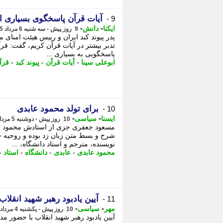
آیات قرآن پاسخگوی بسیاری
9 -
-
-
ایکنا
دانش
9 روز پیش - سه شنبه 6 مرداد 1405، 13:27
پدر پیوند کبد ایران و رییس هیئت امنای 
تدبر بیشتر در آیات قرآن کریم، گفت: قر
پاسخگویی به بسیاری ...
ابوعلی سینا
-
آیات قرآن
-
پیوند کبد
-
قرآ
برای تولد محمود عابدی
10 -
-
-
ایسنا
سیاسی
10 روز پیش - دوشنبه 5 مرداد 1405، 06:45
مسعود جعفری جزی از استادش محمود عا
شرح و بسط متن زبان زد بوده و روحیه
نویسنده، مترجم و استاد دانشگاه، ...
محمود عابدی
-
عابدی
-
دانشگاه
-
استاد
-
آیین یادبود رهبر شهید انقلاب
11 -
-
-
مهر
سیاسی
10 روز پیش - یکشنبه 4 مرداد 1405، 20:40
آیین یادبود رهبر شهید انقلاب با حضور م