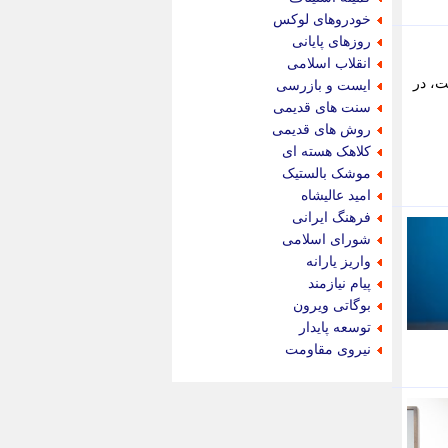
پیام نفت
خودروهای لوکس
تابناک
روزهای پایانی
تازه نیوز
انقلاب اسلامی
تبیان
ت، در
ایست و بازرسی
تجارت نیوز
سنت های قدیمی
تحریریه
روش های قدیمی
ترابر نیوز
کلاهک هسته ای
ترفندباز
موشک بالستیک
تریبون اقتصاد
امید عالیشاه
تسنیم نیوز
فرهنگ ایرانی
تک ناک
شورای اسلامی
تکراتو
واریز یارانه
توریسم آنلاین
پیام نیازمند
تولید نیوز
بوگاتی ویرون
تیتر فوری
توسعه پایدار
تیکنا
نیروی مقاومت
جاب ویژن
جار نیوز
جالبتر
جام جم