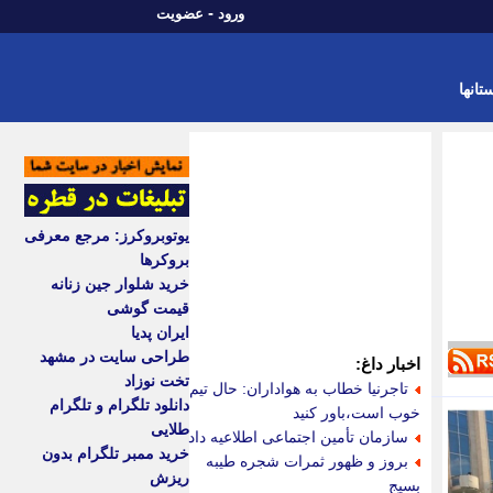
-
ورود
عضویت
تانها
یوتوبروکرز: مرجع معرفی
بروکرها
خرید شلوار جین زنانه
قیمت گوشی
ایران پدیا
طراحی سایت در مشهد
اخبار داغ:
تخت نوزاد
تاجرنیا خطاب به هواداران: حال تیم
دانلود تلگرام و تلگرام
خوب است،باور کنید
طلایی
سازمان تأمین اجتماعی اطلاعیه داد
خرید ممبر تلگرام بدون
بروز و ظهور ثمرات شجره طیبه
ریزش
بسیج