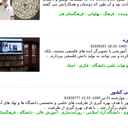
ابت بود و آن طور که دوستان و همکارانش می گفتند
وست
-
فرهنگ
-
پهلوانی
-
فرهنگستان هنر
ی»
81930267
 آموزشی یا تصویرگر ایده های فلسفی نیستند، بلکه
ه و می توانند به تولید دانش فلسفی بپردازند. -
 هیات علمی دانشگاه
-
فکری
-
استاد
می کشور
81926777
 با هدف بهره گیری از ظرفیت های علمی و تخصصی دانشگاه ها و نهاد های 
علوم برگزار شد. - با هدف بهره گیری از ظرفیت ...
وم
-
دانشگاه آزاد اسلامی
-
روزآمدسازی
-
آموزش عالی
-
دانشگاه
-
فرهنگستا