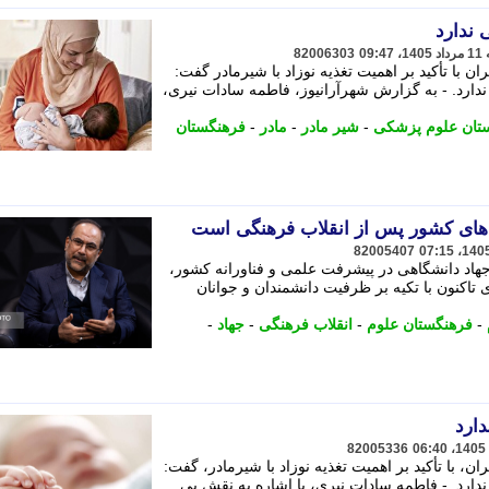
 ندارد
82006303
 با تأکید بر اهمیت تغذیه نوزاد با شیرمادر گفت:
دارد. - به گزارش شهرآرانیوز، فاطمه سادات نیری،
تان علوم پزشکی
-
شیر مادر
-
مادر
-
فرهنگستان
 های کشور پس از انقلاب فرهنگی است
82005407
جهاد دانشگاهی در پیشرفت علمی و فناورانه کشور،
اکنون با تکیه بر ظرفیت دانشمندان و جوانان
-
فرهنگستان علوم
-
انقلاب فرهنگی
-
جهاد
-
دارد
82005336
 با تأکید بر اهمیت تغذیه نوزاد با شیرمادر، گفت:
دارد. - فاطمه سادات نیری، با اشاره به نقش بی