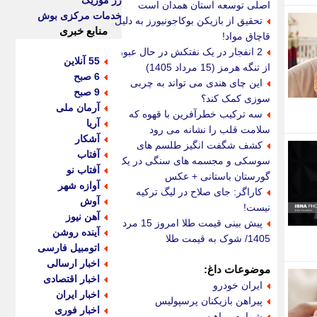
رز موزیک
اصلی توسعه استان همدان است
خدمات مرکزی بوش
تحقیق از بازیکن بوکاجونیورز به دلیل
منابع خبری
قاچاق مواد!
2 انفجار در یک نفتکش در حال عبور
55 آنلاین
از تنگه هرمز (15 مرداد 1405)
6 صبح
این چای هندی می تواند به چربی
9 صبح
سوزی کمک کند؟
آرمان ملی
سه ترکیب خطرآفرین با قهوه که
آریا
سلامت قلب را نشانه می رود
آشکار
کشف شگفت انگیز طلسم های
آفتاب
سوسکی و مجسمه های سنگی در یک
آفتاب نو
گورستان باستانی + عکس
آوازه شهر
کاراگر: جای صلاح در لیگ ترکیه
آوش
نیست!
آهن نیوز
پیش بینی قیمت طلا امروز 15 مرداد
آینده روشن
1405/ شوک به قیمت طلا
اتومبیل فارسی
اخبار ارسالی
موضوعات داغ:
اخبار اقتصادی
ایران خودرو
اخبار ایران
پیراهن بازیکنان پرسپولیس
اخبار فوری
شماره پیراهن