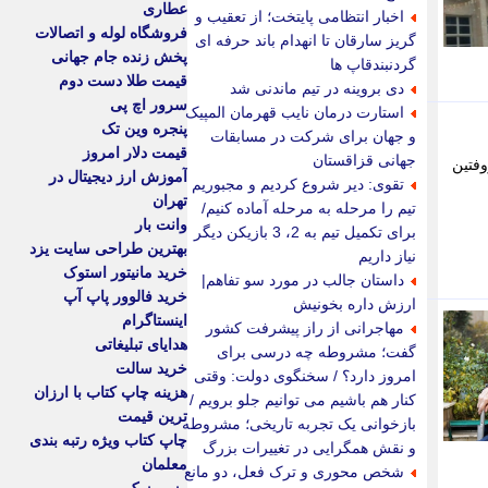
عطاری
اخبار انتظامی پایتخت؛ از تعقیب و
فروشگاه لوله و اتصالات
گریز سارقان تا انهدام باند حرفه ای
پخش زنده جام جهانی
گردنبندقاپ ها
قیمت طلا دست دوم
دی بروینه در تیم ماندنی شد
سرور اچ پی
استارت درمان نایب قهرمان المپیک
پنجره وین تک
و جهان برای شرکت در مسابقات
قیمت دلار امروز
جهانی قزاقستان
وفتین
آموزش ارز دیجیتال در
تقوی: دیر شروع کردیم و مجبوریم
تهران
تیم را مرحله به مرحله آماده کنیم/
وانت بار
برای تکمیل تیم به 2، 3 بازیکن دیگر
بهترین طراحی سایت یزد
نیاز داریم
خرید مانیتور استوک
داستان جالب در مورد سو تفاهم|
خرید فالوور پاپ آپ
ارزش داره بخونیش
اینستاگرام
مهاجرانی از راز پیشرفت کشور
هدایای تبلیغاتی
گفت؛ مشروطه چه درسی برای
خرید سالت
امروز دارد؟ / سخنگوی دولت: وقتی
هزینه چاپ کتاب با ارزان
کنار هم باشیم می توانیم جلو برویم /
ترین قیمت
بازخوانی یک تجربه تاریخی؛ مشروطه
چاپ کتاب ویژه رتبه بندی
و نقش همگرایی در تغییرات بزرگ
معلمان
شخص محوری و ترک فعل، دو مانع