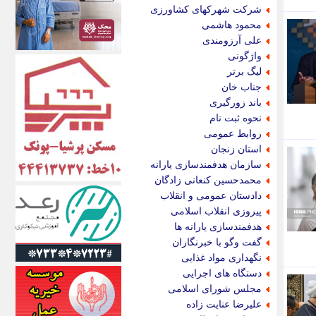
الف
شرکت شهرکهای کشاورزی
انتشار آنلاین
محمود هاشمی
اندیشه قرن
علی آرزومندی
اندیشه معاصر
واژگونی
اندیشه ها
لیگ برتر
انرژی پرس
جناب خان
ای استخدام
باند زورگیری
ایتنا
نحوه ثبت نام
ایراف
روابط عمومی
ایران آرت
استان زنجان
ایران آنلاین
سازمان هدفمندسازی یارانه
ایران زندگی
محمدحسین کنعانی زادگان
ایران فوری
دادستان عمومی و انقلاب
ایرانی روز
پیروزی انقلاب اسلامی
ایرانیتال
هدفمندسازی یارانه ها
ایرنا
گفت وگو با خبرنگاران
ایسکانیوز
نگهداری مواد غذایی
ایسنا
دستگاه های اجرایی
ایکنا
مجلس شورای اسلامی
ایلنا
علیرضا عنایت زاده
اینتیتر