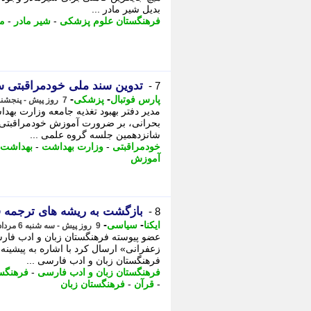
بدیل شیر مادر ...
فرهنگستان علوم پزشکی
-
شیر مادر
-
ما
تدوین سند ملی خودمراقبتی 
7 -
-
-
پارس فوتبال
پزشکی
7 روز پیش - پنجشنبه 8 مرداد 1405، 13:15
مدیر دفتر بهبود تغذیه جامعه وزارت بهد
بحرانی، بر ضرورت آموزش خودمراقبتی ت
شانزدهمین جلسه گروه علمی ...
خودمراقبتی
-
وزارت بهداشت
-
بهداشت
آموزش
بازگشت به ریشه های ترجمه قر
8 -
-
-
ایکنا
سیاسی
9 روز پیش - سه شنبه 6 مرداد 1405، 17:37
عضو پیوسته فرهنگستان زبان و ادب فارسی
زعفرانی» ارسال کرد با اشاره به پیشین
فرهنگستان زبان و ادب فارسی ...
فرهنگستان زبان و ادب فارسی
-
فرهنگست
-
قرآن
-
فرهنگستان زبان