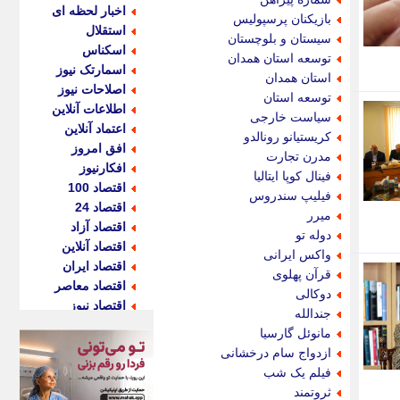
اخبار لحظه ای
بازیکنان پرسپولیس
استقلال
سیستان و بلوچستان
اسکناس
توسعه استان همدان
اسمارتک نیوز
استان همدان
اصلاحات نیوز
توسعه استان
اطلاعات آنلاین
سیاست خارجی
اعتماد آنلاین
کریستیانو رونالدو
افق امروز
مدرن تجارت
افکارنیوز
فینال کوپا ایتالیا
اقتصاد 100
فیلیپ سندروس
اقتصاد 24
میرر
اقتصاد آزاد
دوله تو
اقتصاد آنلاین
واکس ایرانی
اقتصاد ایران
قرآن پهلوی
اقتصاد معاصر
دوکالی
اقتصاد نیوز
جندالله
اکو ایران
مانوئل گارسیا
اکوفارس
ازدواج سام درخشانی
اکونگار
فیلم یک شب
اکونیوز
ثروتمند