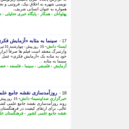
نویسی شهره به اخلاق نیک، فروتنی و نج
همواره به عنوان انسانی شریف،
پهلوانان
-
همکار
-
پایگاه خبری تحلیلی
-
د
سینما به مثابه «آزمایش فکر
17 -
-
-
ایسنا
دانش
15 روز پیش - چهارشنبه 31 تیر 1405، 18:10
وارتنبرگ معتقد است فیلم ها صرفاً ابزار
خود به مثابه یک «آزمایش فکری» عمل کرد
سینما به مثابه ...
آزمایش
-
فلسفی
-
سینما
-
فلسفه
-
عضو
روزآمدسازی نقشه جامع عل
18 -
-
-
خبرگزاری صداوسیما
دانش
15 روز پیش - چهارشنبه 31 تیر 1405، 11:15
روند روزآمدسازی نقشه جامع علمی کشور
عالی، برای ارتقای کیفیت در فرهنگستان 
نقشه جامع علمی کشور
-
فرهنگستان عل