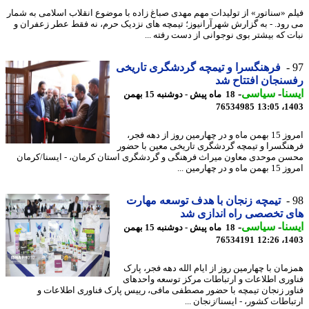
م «سناتور» از تولیدات مهم مهدی صباغ زاده با موضوع انقلاب اسلامی به شمار
رود. - به گزارش شهرآرانیوز؛ تیمچه های نزدیک حرم، نه فقط عطر زعفران و
ت که بیشتر بوی نوجوانی از دست رفته ...
فرهنگسرا و تیمچه گردشگری تاریخی
نجان افتتاح شد
نا
-
سیاسی
-
18 ماه پیش - دوشنبه 15 بهمن
76534985
1403
امروز 15 بهمن ماه و در چهارمین روز از دهه فجر،
نگسرا و تیمچه گردشگری تاریخی معین با حضور
ن موحدی معاون میراث فرهنگی و گردشگری استان کرمان، - ایسنا/کرمان
 و در چهارمین ...
تیمچه زنجان با هدف توسعه مهارت
 تخصصی راه اندازی شد
نا
-
سیاسی
-
18 ماه پیش - دوشنبه 15 بهمن
76534191
1403
مان با چهارمین روز از ایام الله دهه فجر، پارک
وری اطلاعات و ارتباطات مرکز توسعه واحدهای
ور زنجان تیمچه با حضور مصطفی مافی، رییس پارک فناوری اطلاعات و
باطات کشور، - ایسنا/زنجان ...