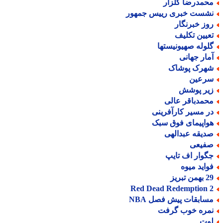
حمدرضا گلزار
شست خبری رییس جمهور
وز خبرنگار
عیین تکلیف
لوله صهیونیستها
مار جهانی
هرک پوشاک
رعین
یر پوشش
حمدباقر عالی
ر مسیر کارآفرینی
واپیمای فوق سبک
دیقه عبدالهی
فیعی
گوار اف تایپ
واید میوه
من تبریز
Red Dead Redemption 
سابقات پیش فصل NBA
مره خوب گرفت
وت