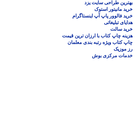
رین طراحی سایت یزد
د مانیتور استوک
د فالوور پاپ آپ اینستاگرام
یای تبلیغاتی
ید سالت
نه چاپ کتاب با ارزان ترین قیمت
 کتاب ویژه رتبه بندی معلمان
موزیک
مات مرکزی بوش