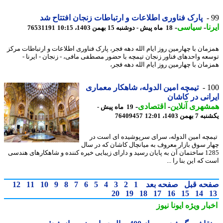
پارک فناوری اطلاعات و ارتباطات زنجان افتتاح شد
ا
-
سیاسی
-
18 ماه پیش - دوشنبه 15 بهمن 1403، 10:15
76531191
مان با چهارمین روز ایام الله دهه فجر، پارک فناوری اطلاعات و ارتباطات مرکز
عه واحدهای فناور زنجان تیمچه با حضور مصطفی مافی، - زنجان - ایرنا -
مان با چهارمین روز ایام الله دهه فجر،
1
تیمچه امین الدوله، شاهکار معماری
انی در کاشان
هری آنلاین
-
اقتصادی
-
19 ماه پیش -
همن 1403، 12:01
76409457
چه امین الدوله، سرای سرپوشیده ای است در
ر سوق بازار معروف به میانچال کاشان که در سال
1285 ساختمان آن به پایان رسید و دارای زیبایی خیره کننده و شاهکارهای هندسی
که این بنا را ...
حه قبل
صفحه بعد
1
2
3
4
5
6
7
8
9
10
11
12
20
19
18
17
16
15
14
بار ویژه
ایونا نیوز