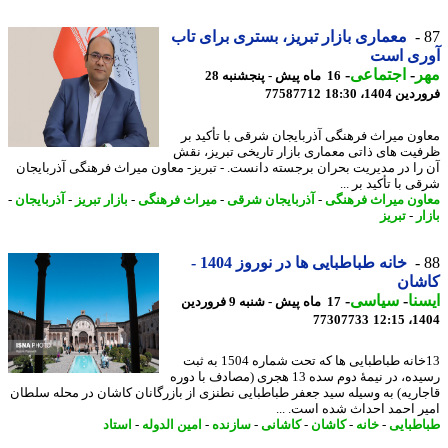
معماری بازار تبریز، بستری برای تاب
ری است
ر
-
اجتماعی
-
16 ماه پیش - پنجشنبه 28
 1404، 18:30
77587712
ون میراث فرهنگی آذربایجان شرقی با تأکید بر
یت های ذاتی معماری بازار تاریخی تبریز، نقش
را در مدیریت بحران برجسته دانست. - تبریز- معاون میراث فرهنگی آذربایجان
 با تأکید بر ...
ون میراث فرهنگی
-
آذربایجان شرقی
-
میراث فرهنگی
-
بازار تبریز
-
آذربایجان
-
ر
-
تبریز
خانه طباطبایی ها در نوروز 1404 -
شان
نا
-
سیاسی
-
17 ماه پیش - شنبه 9 فروردین
77307733
1404
13خانه طباطبایی ها که تحت شماره 1504 به ثبت
رسیده، در نیمهٔ دوم سده 13 هجری (مصادف با دوره
اریه) به وسیله سید جعفر طباطبایی نطنزی از بازرگانان کاشان در محله سلطان
ر احمد احداث شده است. ...
طبایی
-
خانه
-
کاشان
-
کاشانی
-
سازنده
-
امین الدوله
-
استاد