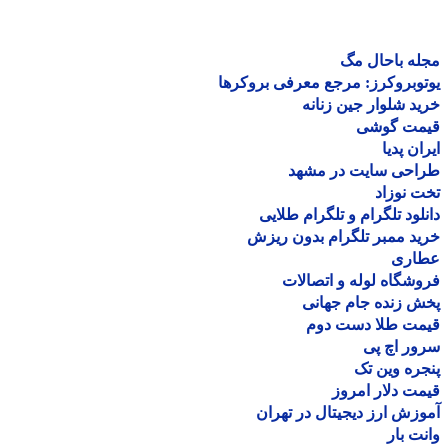
ه باحال مگ
وبروکرز: مرجع معرفی بروکرها
د شلوار جین زنانه
مت گوشی
ان پدیا
احی سایت در مشهد
 نوزاد
لود تلگرام و تلگرام طلایی
د ممبر تلگرام بدون ریزش
اری
شگاه لوله و اتصالات
 زنده جام جهانی
مت طلا دست دوم
ر اچ پی
ره وین تک
ت دلار امروز
زش ارز دیجیتال در تهران
ت بار