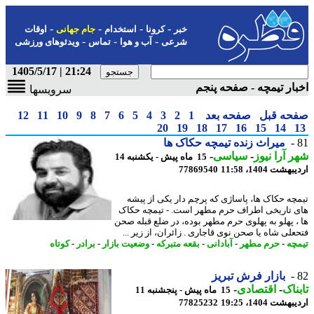
-
-
-
-
خبر
کرونا
استخدام
جام جهانی
اوقات
-
-
-
شرعی
آب و هوا
تماس
ویدئوهای ورزشی
21:24 | 1405/5/17
ار تیمچه - صفحه پنجم
سرویسها
حه قبل
صفحه بعد
1
2
3
4
5
6
7
8
9
10
11
12
20
19
18
17
16
15
14
میراث زنده تیمچه حکاک ها
 آرا نیوز
-
سیاسی
-
15 ماه پیش - یکشنبه 14
شت 1404، 11:58
77869540
چه حکاک ها، پاساژی که پرچم دار یکی از پیشه
 تاریخی اطراف حرم مطهر است. - تیمچه حکاک
، پهلو به پهلوی حرم مطهر بوده، در ضلع قبله صحن
علی شاه یا صحن نوی قاجاری . زائران، از زیر ...
چه
-
حرم مطهر
-
آبادانی
-
بقعه متبرکه
-
وضعیت بازار
-
برادر
-
کوتاه
بازار فرش تبریز
ناک
-
اقتصادی
-
15 ماه پیش - پنجشنبه 11
شت 1404، 19:25
77825232