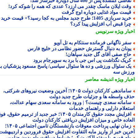
قاشی گمشده پس از 400 سال دوباره خبرساز شد!
قت ایلان ماسک چقدر می ارزد؟ عددی که همه را شوکه کرد!
یمت مواد غذایی دوباره اوج گرفت
ید سربازی 1405؛ طرح جدید مجلس به کجا رسید؟+ قیمت خرید
را قبض آب افزایش پیدا کرد؟
بار ویژه
سرنویس
فر ناگهانی فرمانده سنتکام به تل آویو
ونان به دنبال گسترش حضور نظامی در خلیج فارس
اج صفی آقای گل جدید سپاهان!
ریک نگذاشت پی اس جی با برد به سوپرجام برود
ک سئوال ورزشی و ده ها سئوال سیاسی/ پاسخ مسعود پزشکیان به
زش سه
بار ویژه
اندیشه معاصر
ساماندهی کارکنان دولت ۱۴۰۵؛ آخرین وضعیت نیروهای شرکتی،
ف واسطه ها و جزئیات طرح جدید دولت
امانه سعدی چیست؟ | ورود به سامانه سعدی سهام عدالت،
تعلام دارایی و راهنمای خدمات
افزایش مجدد حقوق کارمندان ۱۴۰۵؛ خبر جدید از ترمیم حقوق، فوق
عاده خاص و میزان افزایش دریافتی کارکنان دولت
زمان نهایی پرداخت معوقات بازنشستگان تامین اجتماعی ۱۴۰۵؛
رین خبر از واریز مابه التفاوت افزایش حقوق فروردین و اردیبهشت
ام فوری با سفته الکترونیکی؛ شرایط دریافت وام بدون ضامن،