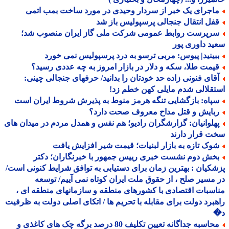
اجرای یک خبر از سردار وحیدی در مورد ساخت بمب اتمی
فل انتقال جنجالی پرسپولیس باز شد
رپرست روابط عمومی شرکت ملی گاز ایران منصوب شد؛
د داوری پور
بینید| پیوس: مربی ترسو به درد پرسپولیس نمی خورد
یمت طلا، سکه و دلار در بازار امروز به چه عددی رسید؟
قای فنونی زاده حد خودتان را بدانید/ حرفهای جنجالی چینی:
قلالی شدم مایلی کهن خطم زد!
پاه: بازگشایی تنگه هرمز منوط به پذیرش شروط ایران است
بایش و قتل مداح معروف صحت دارد؟
هلوانیان: گزارشگران رادیو؛ هم نفس و همدل مردم در میدان های
 قرار دارند
وک تازه به بازار لبنیات؛ قیمت شیر افزایش یافت
خش دوم نشست خبری رییس جمهور با خبرنگاران؛ دکتر
کیان : بهترین زمان برای دستیابی به توافق شرایط کنونی است/
مسیر صلح ، از حقوق ملت ایران کوتاه نمی آییم/ توسعه
سبات اقتصادی با کشورهای منطقه و سازمانهای منطقه ای ،
برد دولت برای مقابله با تحریم ها / اتکای اصلی دولت به ظرفیت
محاسبه جداگانه تعیین تکلیف 80 درصد برگه چک های کاغذی و