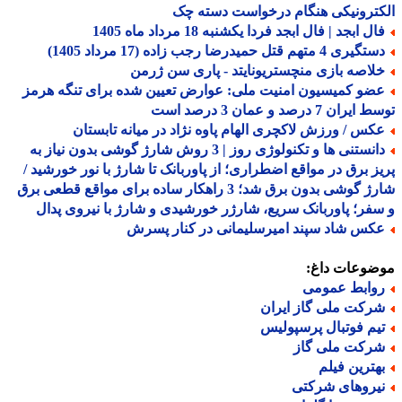
ترونیکی هنگام درخواست دسته چک
ل ابجد | فال ابجد فردا یکشنبه 18 مرداد ماه 1405
یری 4 متهم قتل حمیدرضا رجب زاده (17 مرداد 1405)
لاصه بازی منچستریونایتد - پاری سن ژرمن
ضو کمیسیون امنیت ملی: عوارض تعیین شده برای تنگه هرمز
ران 7 درصد و عمان 3 درصد است
کس / ورزش لاکچری الهام پاوه نژاد در میانه تابستان
دانستنی ها و تکنولوژی روز | 3 روش شارژ گوشی بدون نیاز به
ز برق در مواقع اضطراری؛ از پاوربانک تا شارژ با نور خورشید /
شارژ گوشی بدون برق شد؛ 3 راهکار ساده برای مواقع قطعی برق
فر؛ پاوربانک سریع، شارژر خورشیدی و شارژ با نیروی پدال
کس شاد سپند امیرسلیمانی در کنار پسرش
ضوعات داغ:
وابط عمومی
رکت ملی گاز ایران
یم فوتبال پرسپولیس
رکت ملی گاز
هترین فیلم
یروهای شرکتی