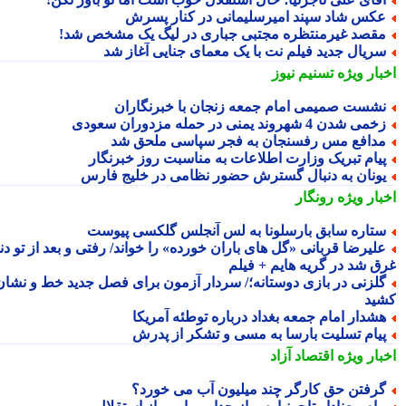
کس شاد سپند امیرسلیمانی در کنار پسرش
قصد غیرمنتظره مجتبی جباری در لیگ یک مشخص شد!
ریال جدید فیلم نت با یک معمای جنایی آغاز شد
بار ویژه
تسنیم نیوز
شست صمیمی امام جمعه زنجان با خبرنگاران
می شدن 4 شهروند یمنی در حمله مزدوران سعودی
دافع مس رفسنجان به فجر سپاسی ملحق شد
یام تبریک وزارت اطلاعات به مناسبت روز خبرنگار
ونان به دنبال گسترش حضور نظامی در خلیج فارس
بار ویژه
رونگار
تاره سابق بارسلونا به لس آنجلس گلکسی پیوست
لیرضا قربانی «گل های باران خورده» را خواند/ رفتی و بعد از تو دنیا
ق شد در گریه هایم + فیلم
لزنی در بازی دوستانه؛/ سردار آزمون برای فصل جدید خط و نشان
ید
شدار امام جمعه بغداد درباره توطئه آمریکا
یام تسلیت بارسا به مسی و تشکر از پدرش
بار ویژه
اقتصاد آزاد
رفتن حق کارگر چند میلیون آب می خورد؟