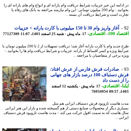
ادامه این خبر جزییات شرایط دریافت وام یارانه ای و انواع وام های یارانه ای را
بخوانید. - وام 200 میلیون تومانی: این وام نیازمند مراجعه به بانک های رفاه یا
رت است و شرایط دریافت آن بسته ...
آغاز واریز وام 30 تا 150 میلیونی با کارت یارانه + جزییات
اد 100
-
اقتصادی
-
17 ماه پیش - شنبه 25 اسفند 1403، 11:07
77127309
طرح جدید وام با کارت یارانه آغاز شد؛ دریافت تسهیلات از 2 تا 200 میلیون تومان با
یط ویژه و کسر اقساط از یارانه. جزییات و شرایط دریافت وام ها را بخوانید. -
ه برخی از متقاضیان با مراجعه ...
صادرات فرش فارس از عرش افتاد/
فرش دستباف 100 درصد بازار های جهانی
از دست داد
ا
-
اقتصادی
-
17 ماه پیش - یکشنبه 12 اسفند
76934954
1403
 هاست تاروپود فرش دستباف ایرانی هم مثل
اری دیگر از محصولات صنایع دستی از هم گسیخته شده و بازار این هنر ایرانی
 هاست که به سمت افول حرکت می کند. - مدت هاست تاروپود فرش دستباف
نی ...