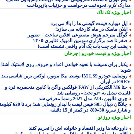
ارک لازم، نحوه ثبت درخواست و جزئیات بازپرداخت
بار ویژه
تک ناک
پل دوباره قیمت گوشی ها را بالا می برد
یلان ماسک در ماه کارخانه می سازد!
وگل مترجم هوش مصنوعی آفلاین ساخت + تصویر
فر تا صد برگزاری سومین المپیک فناوری ۱۴۰۵
شت این چت بات یک آدم واقعی نشسته است!
بار ویژه
و قیمت خودرو | چرخان
کبار برای همیشه با نحوه خواندن اعداد و حروف روی لاستیک آشنا
ید
رونمایی خودرو IM LS9 توسط نیکا موتور، لوکس ترین شاسی بلند
 در ایران
جتا M6 الکتریکی از FAW‑فولکس واگن با کابین منحصربه فرد و
بلیت تبدیل به «دو تخت» رونمایی شد
ری فالوین A9L مدل 2027 رسماً معرفی شد
چانگان دیپال S05 فیس لیفت با لیدار رونمایی شد؛ برد تا 620 کیلومتر
 سریع 30–80٪ در کمتر از 15 دقیقه
بار ویژه
روز نو
اروخانه ها وزیر اقتصاد و خانواده اش را تحریم کنند
قای علی تاجرنیا؛ حال استقلال خوب است اما تو باور نکن!