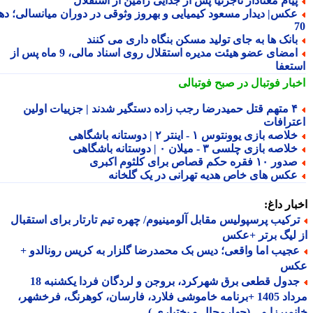
یام معنادار تاجرنیا پس از جدایی رامین از استقلال
کس| دیدار مسعود کیمیایی و بهروز وثوقی در دوران میانسالی؛ دهه
انک ها به جای تولید مسکن بنگاه داری می کنند
امضای عضو هیئت مدیره استقلال روی اسناد مالی، 9 ماه پس از
تعفا
بار فوتبال در صبح فوتبالی
۴ متهم قتل حمیدرضا رجب زاده دستگیر شدند | جزییات اولین
ترافات
لاصه بازی یوونتوس ۱ - اینتر ۲ | دوستانه باشگاهی
لاصه بازی چلسی ۳ - میلان ۰ | دوستانه باشگاهی
ور ۱۰ فقره حکم قصاص برای کلثوم اکبری
کس های خاص هدیه تهرانی در یک گلخانه
ار داغ:
رکیب پرسپولیس مقابل آلومینیوم/ چهره تیم تارتار برای استقبال
لیگ برتر +عکس
جیب اما واقعی؛ دیس بک محمدرضا گلزار به کریس رونالدو +
س
جدول قطعی برق شهرکرد، بروجن و لردگان فردا یکشنبه 18
مرداد 1405 +برنامه خاموشی فلارد، فارسان، کوهرنگ، فرخشهر،
میرزا و... (چهارمحال و بختیاری )