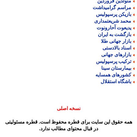
تولدین فروردین
راسم گرامیداشت
ازیکن پرسپولیس
حمد شریعتمداری
دیعوت آحارونوت
ازگشت به ایران
ازار جهانی طلا
سناد بالادستی
ازارهای جهانی
رکیب پرسپولیس
یمارستان سینا
شورهای همسایه
اشگاه استقلال
نسخه اصلی
مه حقوق این سایت برای قطره محفوظ است. قطره مسئولیتی
در قبال محتوای مطالب ندارد.