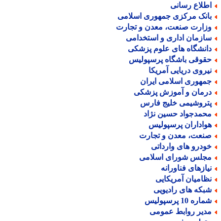
طلاع رسانی
انک مرکزی جمهوری اسلامی
زارت صنعت، معدن و تجارت
ازمان اداری و استخدامی
انشگاه های علوم پزشکی
قوقی باشگاه پرسپولیس
یروی دریایی آمریکا
مهوری اسلامی ایران
رمان و آموزش پزشکی
تروشیمی خلیج فارس
حمدجواد حسین نژاد
واداران پرسپولیس
نعت، معدن و تجارت
ودرو های وارداتی
جلس شورای اسلامی
یازهای فناورانه
ظامیان آمریکایی
بکه های رادیویی
اره 10 پرسپولیس
دیر روابط عمومی