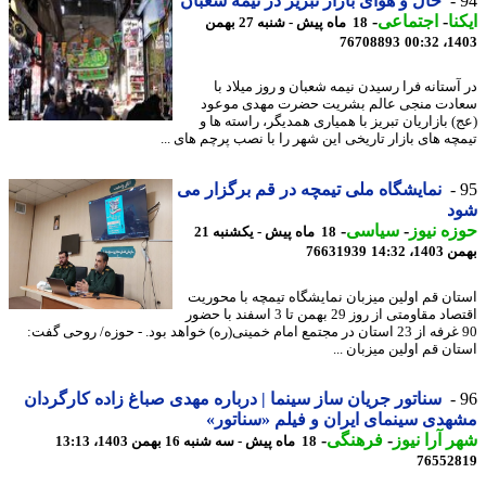
حال و هوای بازار تبریز در نیمه شعبان‎
نا
-
اجتماعی
-
18 ماه پیش - شنبه 27 بهمن
76708893
1403
آستانه فرا رسیدن نیمه شعبان و روز میلاد با
دت منجی عالم بشریت حضرت مهدی موعود
) بازاریان تبریز با همیاری همدیگر، راسته ها و
چه های بازار تاریخی این شهر را با نصب پرچم های ...
نمایشگاه ملی تیمچه در قم برگزار می
د
ه نیوز
-
سیاسی
-
18 ماه پیش - یکشنبه 21
، 14:32
76631939
ان قم اولین میزبان نمایشگاه تیمچه با محوریت
اقتصاد مقاومتی از روز 29 بهمن تا 3 اسفند با حضور
90 غرفه از 23 استان در مجتمع امام خمینی(ره) خواهد بود. - حوزه/ روحی گفت:
ن قم اولین میزبان ...
سناتور جریان ساز سینما | درباره مهدی صباغ زاده کارگردان
دی سینمای ایران و فیلم «سناتور»
 آرا نیوز
-
فرهنگی
-
18 ماه پیش - سه شنبه 16 بهمن 1403، 13:13
76552