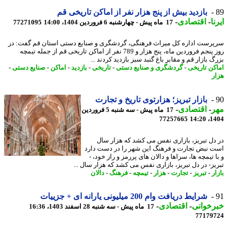
بازدید بیش از پنج هزار نفر از اماکن تاریخی قم
ا
-
اقتصادی
-
17 ماه پیش - چهارشنبه 6 فروردین 1404، 14:00
77271095
رست اداره کل میراث فرهنگی، گردشگری و صنایع دستی استان قم گفت: در
روز پنجم فروردین ماه، پنج هزار و 789 نفر از اماکن تاریخی قم از جمله تیمچه
 بازار قم و مقابر باغ گنبد سبز بازدید کردند ...
کن تاریخی
-
گردشگری و صنایع دستی
-
تاریخی
-
بازدید
-
اماکن
-
صنایع دستی
-
ر
بازار تبریز؛ هزارتوی تاریخ و تجارت
ر
-
اقتصادی
-
17 ماه پیش - سه شنبه 5 فروردین
77257665
1404
دل تبریز، بازاری نفس می کشد که هزار سال
 نبض تجارت و فرهنگ این شهر را در دست دارد
 تیمچه ها، سراها و دالان های پررمز و راز خود، -
یز- در دل تبریز، بازاری نفس می کشد که هزار سال ...
ر
-
تبریز
-
تجارت
-
هزار
-
تیمچه
-
فرهنگ
-
دالان
شرایط دریافت وام 200 میلیونی یارانه ای + جزییات
خوانی
-
اقتصادی
-
17 ماه پیش - سه شنبه 28 اسفند 1403، 16:36
77179