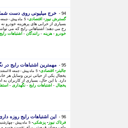
خرج میلیونی روی دست شما /
94 -
-
-
گسترش نیوز
اقتصادی
5 ماه پیش - جمعه 8 اسفند 1404، 14:05
بسیاری از خرابی های پرهزینه خودرو نه 
رخ می دهند؛ اشتباهاتی رایج که می توانند
خودرو
-
هزینه
-
رانندگان
-
اشتباهات رایج
مهمترین اشتباهات رایج در ن
95 -
-
-
جالبتر
اقتصادی
5 ماه پیش - جمعه 8 اسفند 1404، 12:37
یخچال یکی از حیاتی ترین وسایل هر خا
دارد. با این حال، بسیاری از کاربران به
یخچال
-
اشتباهات رایج
-
نگهداری
-
استفا
این اشتباهات رایج روزه داری
96 -
-
-
فرتاک نیوز
پزشکی
5 ماه پیش - چهارشنبه 6 اسفند 1404، 18:05
ماه رمضان فرصتی برای تقویت جسم و رو