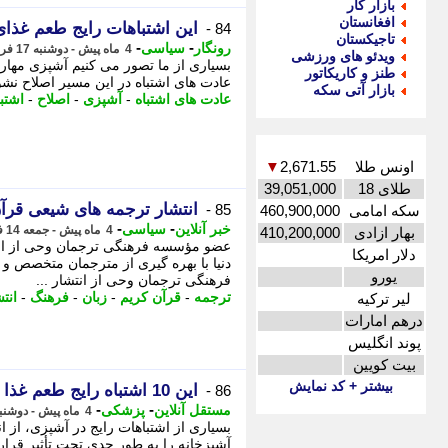
بازار کار
افغانستان
این اشتباهات رایج طعم غذا
84 -
تاجیکستان
-
-
رونگار
سیاسی
4 ماه پیش - دوشنبه 17 فروردین 1405، 12:47
ویدئو های ورزشی
بسیاری از ما تصور می کنیم آشپزی مهارت
طنز و کاریکاتور
عادت های اشتباه در این مسیر اصلاح نشون
بازار آتی سکه
عادت های اشتباه
-
آشپزی
-
اصلاح
-
اشتبا
اونس طلا
2,671.55
▼
طلای 18
39,051,000
انتشار ترجمه های شیعی قرآن کریم
85 -
سکه امامی
460,900,000
-
-
خبر آنلاین
سیاسی
4 ماه پیش - جمعه 14 فروردین 1405، 21:20
بهار ازادی
410,200,000
دلار امریکا
دنیا با بهره گیری از مترجمان متخصص 
یورو
فرهنگی ترجمان وحی از انتشار ...
ترجمه
-
قرآن کریم
-
زبان
-
فرهنگ
-
انت
لیر ترکیه
درهم امارات
پوند انگلیس
بیت کویین
بیشتر + کد نمایش
این 10 اشتباه رایج طعم غذا را نابود می کند
86 -
-
-
مستقل آنلاین
پزشکی
4 ماه پیش - دوشنبه 10 فروردین 1405، 12:47
بسیاری از اشتباهات رایج در آشپزی، از 
آشپزخانه را به طور جدی تحت تأثیر قرار