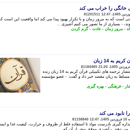
ی خانگی را خراب می کند
81201511
ی است که به مرور زمان و با تکرار بهبود پیدا می کند اما واقعیت این است که
د، - بسیاری از ما تصور می کنیم آشپزی ...
ه
-
مرور زمان
-
عادت
-
گرم کردن
 به 14 زبان
81184465
عضو مؤسسه فرهنگی ترجمان وحی از انتشار ترجمه های تکمیلی قرآن کریم به 14 زبان زنده
و مسلط به زبان مقصد خبر داد و گفت: - عضو مؤسسه
شار
-
فرهنگی
-
بهره گیری
81158840
اندازه گیری نادرست مواد تا استفاده غلط از ظروف و حرارت، کیفیت غذا و ایمن
 می دهند. - آشپزی موفق بیش از آن که ...