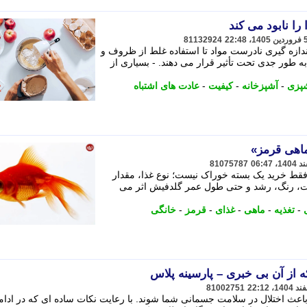
81132924
اندازه گیری نادرست مواد تا استفاده غلط از ظروف و
ه طور جدی تحت تأثیر قرار می دهند. - بسیاری از
پزی
-
آشپزخانه
-
کیفیت
-
عادت های اشتباه
ماهی قرمز»
81075787
فقط خرید یک بسته خوراک نیست؛ نوع غذا، مقدار
ت، رنگ، رشد و حتی طول عمر گلدفیش اثر می
-
تغذیه
-
ماهی
-
غذای
-
قرمز
-
خانگی
ه از آن بی خبری – پارسینه پلاس
81002751
اعث اختلال در سلامت جسمانی شما شوند. با رعایت نکات ساده ای که در ادام