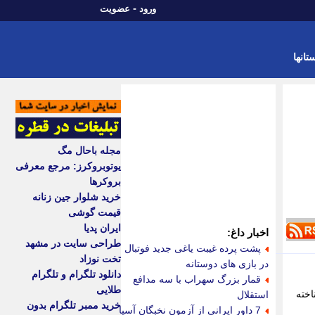
-
ورود
عضویت
تانها
مجله باحال مگ
یوتوبروکرز: مرجع معرفی
بروکرها
خرید شلوار جین زنانه
قیمت گوشی
ایران پدیا
اخبار داغ:
طراحی سایت در مشهد
پشت پرده غیبت یاغی جدید فوتبال
تخت نوزاد
در بازی های دوستانه
دانلود تلگرام و تلگرام
قمار بزرگ سهراب با سه مدافع
طلایی
اخته
استقلال
خرید ممبر تلگرام بدون
7 داور ایرانی از آزمون نخبگان آسیا