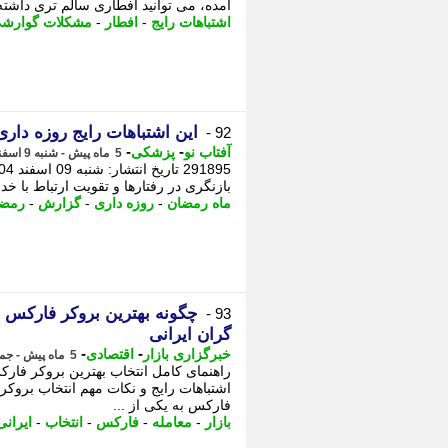
آمده، می توانید افطاری سالم تری داشته 
اشتباهات رایج
-
افطار
-
مشکلات گوارش
این اشتباهات رایج روزه داری
92 -
-
-
آفتاب نو
پزشکی
5 ماه پیش - شنبه 9 اسفند 1404، 10:31
بازنگری در رفتارها و تقویت ارتباط با خداوند است. - کد خبر: 291895 تا
ماه رمضان
-
روزه داری
-
گزارش
-
رمضا
چگونه بهترین بروکر فارکس را
93 -
گران ایرانی
-
-
خبرگزاری بازار
اقتصادی
5 ماه پیش - جمعه 8 اسفند 1404، 22:53
راهنمای کامل انتخاب بهترین بروکر فارک
اشتباهات رایج و نکات مهم انتخاب بروکر 
فارکس به یکی از ...
بازار
-
معامله
-
فارکس
-
انتخاب
-
ایرانی