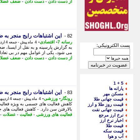
از دست دادن
-
دست دادن
-
ضعف عضلان
این اشتباهات رایج منجر به
82 -
-
-
رسانه 7
اقتصادی
4 ماه پیش - جمعه 4 اردیبهشت 1405، 04:25
پست الکترونیکی:
به گزارش پارسینه و به نقل از ایسنا، 
می شود، یکی از عوامل مهم در بی تعاد
از دست دادن
-
دست دادن
-
ضعف عضلان
5 + 1
یارانه ها
این اشتباهات رایج منجر به
83 -
مسکن مهر
-
-
رونگار
ورزشی
قیمت جهانی طلا
4 ماه پیش - جمعه 4 اردیبهشت 1405، 04:02
کاهش فعالیت های جسمی به ویژه فعالیت
قیمت روز طلا و ارز
بالارفتن سن دارد. - کاهش فعالیت های
قیمت جهانی نفت
فعالیت های ورزشی
-
فعالیت
-
عضلات
-
نرخ ارز مرجع
اخبار نرخ ارز
قیمت طلا
قیمت سکه
آب و هوا