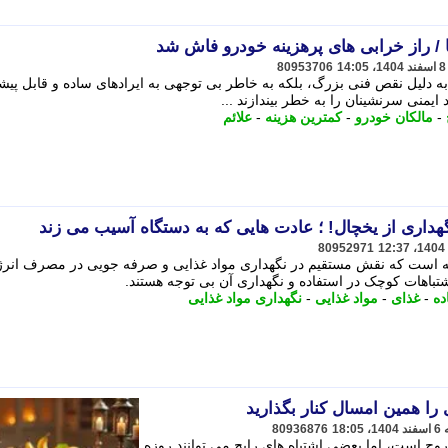
 راز خرابی های پرهزینه خودرو فاش شد
80953706
به دلیل نقص فنی بزرگ، بلکه به خاطر بی توجهی به ایرادهای ساده و قابل پی
 ایمنی سرنشینان را به خطر بیندازند ...
-
مالکان خودرو
-
کمترین هزینه
-
علائم
گهداری از یخچال! ؛ عادت هایی که به دستگاه آسیب می زند
80952971
نه است که نقش مستقیم در نگهداری مواد غذایی و صرفه جویی در مصرف انر
 اشتباهات کوچک در استفاده و نگهداری آن بی توجه هستند.
ده
-
غذای
-
مواد غذایی
-
نگهداری مواد غذایی
 را همین امسال کنار بگذارید
80936876
ح است، اما بعضی اشتباه های رایج می توانند روزه