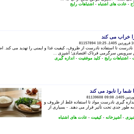
ح
-
عادت های اشتباه
-
اشتباهات رایج
81157894
 نادرست تا استفاده نادرست از ظروف، کیفیت غذا و ایمنی را تهدید می کند. اص
ش سرویس سرگرمی فرتاک اقتصادی؛ آشپزی ...
-
اشتباهات رایج
-
کلید موفقیت
-
اندازه گیری
81139608
اندازه گیری نادرست مواد تا استفاده غلط از ظروف و
ه طور جدی تحت تأثیر قرار می دهند. - بسیاری از
پزی
-
آشپزخانه
-
کیفیت
-
عادت های اشتباه