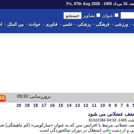
14 - Fri, 07th Aug 2026
عنوان
تصاویر
-
-
-
-
-
-
-
-
ورزشی
فرهنگی
پزشکی
علمی
فناوری
حوادث
بین الملل
اس
بروزرسانی: 09:33
20
19
18
17
16
15
14
13
12
11
10
9
8
7
6
 ضعف عضلانی می شود
81322386
ضعف عضلانی مرتبط با افزایش سن که به عنوان «سارکوپنی» (کم ماهیچگی) شن
لی و از دست دادن استقلال در دوران سالخوردگی است.