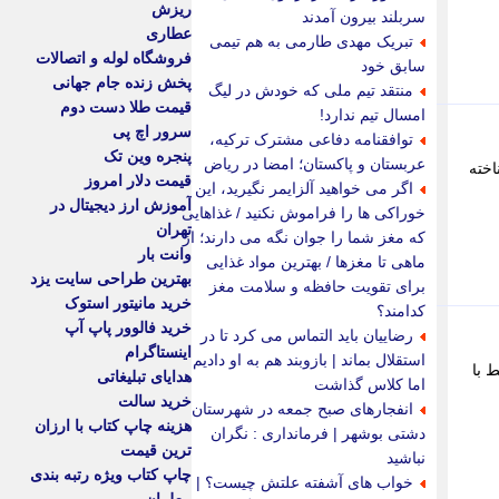
ریزش
سربلند بیرون آمدند
عطاری
تبریک مهدی طارمی به هم تیمی
فروشگاه لوله و اتصالات
سابق خود
پخش زنده جام جهانی
منتقد تیم ملی که خودش در لیگ
قیمت طلا دست دوم
امسال تیم ندارد!
سرور اچ پی
توافقنامه دفاعی مشترک ترکیه،
پنجره وین تک
عربستان و پاکستان؛ امضا در ریاض
اخته
قیمت دلار امروز
اگر می خواهید آلزایمر نگیرید، این
آموزش ارز دیجیتال در
خوراکی ها را فراموش نکنید / غذاهایی
تهران
که مغز شما را جوان نگه می دارند؛ از
وانت بار
ماهی تا مغزها / بهترین مواد غذایی
بهترین طراحی سایت یزد
برای تقویت حافظه و سلامت مغز
خرید مانیتور استوک
کدامند؟
خرید فالوور پاپ آپ
رضاییان باید التماس می کرد تا در
اینستاگرام
استقلال بماند | بازوبند هم به او دادیم
 با
هدایای تبلیغاتی
اما کلاس گذاشت
خرید سالت
انفجارهای صبح جمعه در شهرستان
هزینه چاپ کتاب با ارزان
دشتی بوشهر | فرمانداری : نگران
ترین قیمت
نباشید
چاپ کتاب ویژه رتبه بندی
خواب های آشفته علتش چیست؟ |