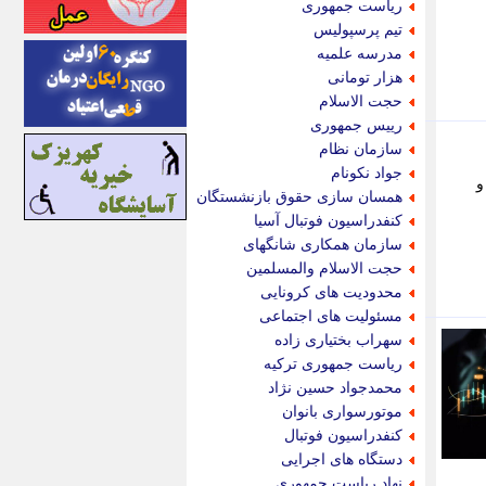
ریاست جمهوری
اینتیتر
تیم پرسپولیس
ایونا نیوز
مدرسه علمیه
بازتاب آنلاین
هزار تومانی
باشگاه خبرنگاران
حجت الاسلام
باغستان نیوز
رییس جمهوری
بامبوک
سازمان نظام
ببین و بخون
جواد نکونام
 و
بدینسان
همسان سازی حقوق بازنشستگان
بنکر
کنفدراسیون فوتبال آسیا
بیت ران
سازمان همکاری شانگهای
پارس فوتبال
حجت الاسلام والمسلمین
پارسینه
محدودیت های کرونایی
پارسینه پلاس
مسئولیت های اجتماعی
پاز آنلاین
سهراب بختیاری زاده
پاس گل
ریاست جمهوری ترکیه
پانا
محمدجواد حسین نژاد
پرتو نیوز
موتورسواری بانوان
پرسون
کنفدراسیون فوتبال
پنجره نیوز
دستگاه های اجرایی
پویامگ
نهاد ریاست جمهوری