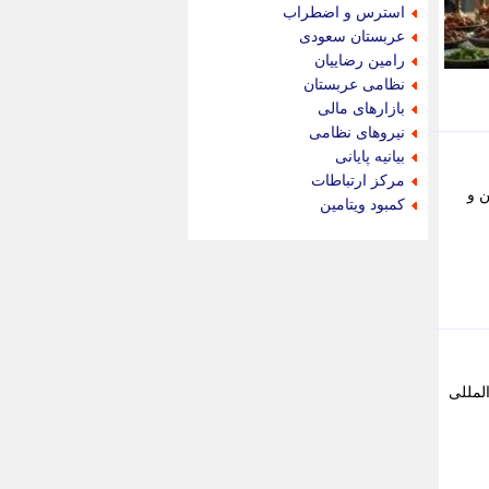
جام جم
استرس و اضطراب
جدید پرس
عربستان سعودی
جماران
رامین رضاییان
جوان ایرانی
نظامی عربستان
جهان مانا
بازارهای مالی
جهان نگر
نیروهای نظامی
جهان نیوز
بیانیه پایانی
چطور
مرکز ارتباطات
ن و
چمپیونات
کمبود ویتامین
چمدون
چه خبر
حادثه 24
حرف تو
حوادث پلاس
حوزه نیوز
خبر آنلاین
خبر جنوب
لمللی
خبر سیاسی
خبر گردون
خبر ورزشی
خبرجو