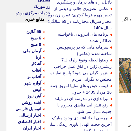
معلمان
دلایل، راه های درمان و پیشگیری
رز موزیک
عکس| تصویری جالب و دیدنی از
خدمات مرکزی بوش
تغییر چهره فریبا کوثری؛ عمره زن دوم
 اگر
منابع خبری
مختار سریال مختارنامه در 59 سالگی؛
سال 1404
55 آنلاین
برنامه های اندرویدی ناخواسته
6 صبح
خطاکار شدند
9 صبح
سرمایه هایی که در پرسپولیس
آرمان ملی
ساخته شدند (عکس)
آریا
ویدئو| لحظه وقوع زلزله 7.1
آشکار
ریشتری ژاپن در اتاق عمل جراحی
آفتاب
بنزین گران می شود؟ پاسخ نماینده
آفتاب نو
مجلس به نگرانی مردم
آوازه شهر
قیمت خودرو های سایپا امروز جمعه
آوش
16 مرداد 1405 + جدول
آهن نیوز
تیراندازی در مدرسه ای در تایلند
آینده روشن
رفع تنش آبی مناطق محروم با
اتومبیل فارسی
جدیت دنبال می شود
اخبار ارسالی
بررسی ابعاد اعتقادی وجود مبارک
اخبار اقتصادی
آخرین حجت الهی | باوری زندگی ساز
ی
اخبار ایران
و امیدی راه گشا