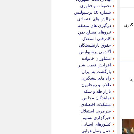
پویه آنلاین
تحقیقات و فناوری
پیام نفت
شماره 10 پرسپولیس
تابناک
چالش های اقتصادی
تازه نیوز
شگیری
درگیری های منطقه
تبیان
نیروهای مسلح یمن
تجارت نیوز
کادرفنی استقلال
تحریریه
حقوق بازنشستگان
ترابر نیوز
آکادمی پرسپولیس
ترفندباز
مشاوران خانواده
تریبون اقتصاد
افزایش قیمت شیر
تسنیم نیوز
بازگشت به ایران
تک ناک
راه های پیشگیری
ژی
تکراتو
طلاب و روحانیون
توریسم آنلاین
بازار طلا و سکه
تولید نیوز
نمایندگان مجلس
تیتر فوری
مشکلات اقتصادی
تیکنا
سرمربی استقلال
جاب ویژن
خبرگزاری تسنیم
جار نیوز
کشورهای آسیایی
جالبتر
حمل ونقل هوایی