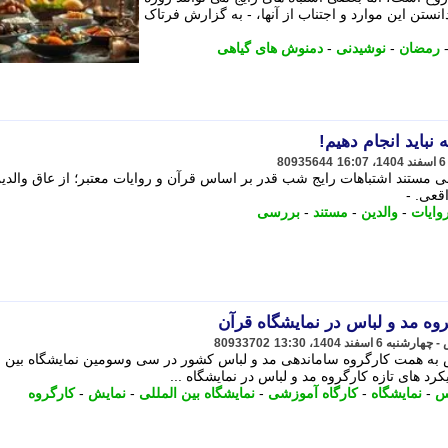
انستن این موارد و اجتناب از آنها، - به گزارش فرتاک
رمضان
-
نوشیدنی
-
دمنوش های گیاهی
نباید انجام دهیم!
80935644
 مستند اشتباهات رایج شب قدر بر اساس قرآن و روایات معتبر؛ از عاق والدی
قعی. -
وایات
-
والدین
-
مستند
-
بررسی
روه مد و لباس در نمایشگاه قرآن
80933702
 به همت کارگروه ساماندهی مد و لباس کشور در سی وسومین نمایشگاه بین ا
د های تازه کارگروه مد و لباس در نمایشگاه ...
س
-
نمایشگاه
-
کارگاه آموزشی
-
نمایشگاه بین المللی
-
نمایش
-
کارگروه