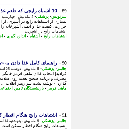
10 اشتباه رایجی که طعم غذا را نابود می کند
89 -
-
-
سرنویس
پزشکی
4 ماه پیش - چهارشنبه 5 فروردین 1405، 22:48
بسیاری از اشتباهات رایج در آشپزی، از 
حرارت، کیفیت غذا و ایمنی آشپزخانه را ب
اشتباهات رایج در آشپزی،
اشتباهات رایج
-
اشتباه
-
اندازه گیری
-
آش
راهنمای کامل غذا دادن به «
90 -
-
-
جالبتر
پزشکی
5 ماه پیش - دوشنبه 25 اسفند 1404، 06:47
فرادید| انتخاب غذای ماهی قرمز خانگی 
مصرف و برنامه صحیح تغذیه روی سلام
گذارد. - نوشته پشت سر رهبر انقلاب ...
ماهی قرمز
-
بازنشستگان تامین اجتماعی
اشتباهات رایج هنگام افطار ک
91 -
-
-
جالبتر
پزشکی
5 ماه پیش - پنجشنبه 14 اسفند 1404، 22:12
اشتباهات رایج هنگام افطار ممکن است ب