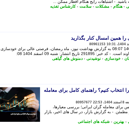
باشید. - اشتباهات رایج هنگام افطار ممکن ...
ی
-
هنگام
-
مشکلات
-
سلامت
-
کارشناس تغذیه
 را همین امسال کنار بگذارید
80961153
291895 تاریخ انتشار: شنبه 09 اسفند 1404 08:07 به گزارش بهداشت نیوز، ماه رمضان، فرصتی عالی برای خودسازی
ریخ انتشار: شنبه 09 اسفند 1404 08:
ن
-
خودسازی
-
نوشیدنی
-
دمنوش های گیاهی
 انتخاب کنیم؟ راهنمای کامل برای معامله
80957677
س برای معامله گران ایرانی؛ بررسی معیارها،
مطمئن. - به گزارش بازار، در سال های اخیر، بازار
-
بهترین
-
شبکه های اجتماعی