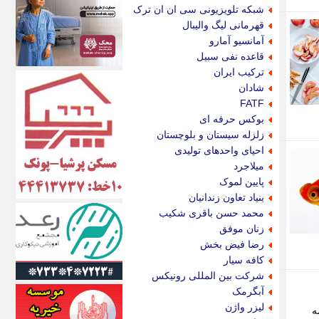
اکونیوز
شبکه تلویزیونی سی ان ان ترک
الف
قهرمانی لیگ والیبال
انتشار آنلاین
آمانسیو آمارو
اندیشه قرن
قاعده نفی سبیل
اندیشه معاصر
ترکیب ایران
اندیشه ها
شادان
انرژی پرس
FATF
ای استخدام
بوکس حرفه ای
ایتنا
زلزله سیستان و بلوچستان
ایراف
احیای واحدهای تولیدی
ایران آرت
میلاجرد
ایران آنلاین
پایین لموک
ایران زندگی
بنیاد تعاون زندانیان
ایران فوری
محمد حسن باقری شکیب
ایرانی روز
زنان موفق
ایرانیتال
رضا فیض بخش
ایرنا
کافه سیار
ایسکانیوز
شرکت بین المللی رونیکس
ایسنا
آبگرمک
ایکنا
لیزر واژن
ه
ایلنا