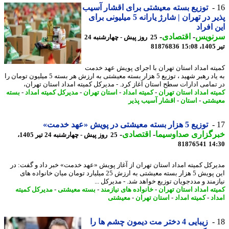
توزیع بسته معیشتی برای اقشار آسیب
پذیر در تهران | شارژ یارانه 5 میلیونی برای
 افراد
نویس
-
اقتصادی
-
25 روز پیش - چهارشنبه 24
1
81876836
ته امداد استان تهران با اجرای پویش عهد خدمت
به یاد رهبر شهید ، توزیع 5 هزار بسته معیشتی به ارزش هر بسته 5 میلیون تومان را
تمامی ادارات سطح استان آغاز کرد. - مدیرکل کمیته امداد استان تهران،
ته امداد استان تهران
-
کمیته امداد
-
استان تهران
-
مدیرکل کمیته امداد
-
بسته
شتی
-
استان
-
اقشار آسیب پذیر
توزیع 5 هزار بسته معیشتی در پویش «عهد خدمت»
رگزاری صداوسیما
-
اقتصادی
-
25 روز پیش - چهارشنبه 24 تیر 1405،
81876541
14
رکل کمیته امداد استان تهران از آغاز پویش «عهد خدمت» خبر داد و گفت: در
این پویش 5 هزار بسته معیشتی به ارزش 25 میلیارد تومان میان خانواده های
زمند و مددجویان توزیع خواهد شد. - مدیرکل ...
ته امداد استان تهران
-
خانواده های نیازمند
-
بسته معیشتی
-
مدیرکل کمیته
اد
-
کمیته امداد
-
استان تهران
-
معیشتی
زیبایی 4 دختر مت دیمون چشم ها را