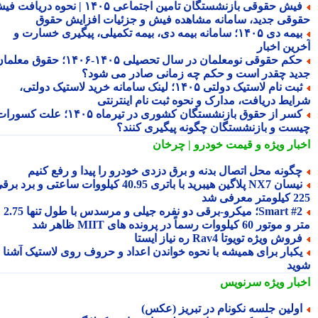
فیش حقوقی بازنشستگان تامین اجتماعی ۱۴۰۵ | نحوه دریافت فیش
وقی جدید، سامانه مشاهده فیش و جزئیات افزایش حقوق
بیمه دی ۱۴۰۵؛ سامانه بیمه دی، بیمه تکمیلی، پیگیری خسارت و
رین اخبار
حکم حقوقی نومعلمان در سال تحصیلی ۱۴۰۵-۱۴۰۶؛ حقوق معلمان
ید چقدر است و حکم چه زمانی صادر می شود؟
ثبت نام لاستیک دولتی ۱۴۰۵؛ لینک سامانه خرید لاستیک دولتی،
ایط دریافت، مدارک و نحوه ثبت نام اینترنتی
کسر از حقوق بازنشستگان کشوری در تیرماه ۱۴۰۵؛ علت کسورات
ست و بازنشستگان چگونه پیگیری کنند؟
بار ویژه
و قیمت خودرو | چرخان
گونه محل اتصال بدنه و برق دزدی خودرو را پیدا و رفع کنیم
نیسان NX7 پلاگین هیبرید با باتری 40.95 کیلووات ساعتی و برد برقی
 معرفی شد
Smart #2؛ میکرو-برقی دو نفره جیلی و مرسدس با طول تنها 2.75
ور 60 کیلووات رسماً در پرونده های MIIT ظاهر شد
روش ویژه تویوتا Rav4 ره نیاز ایستا
کبار برای همیشه با نحوه خواندن اعداد و حروف روی لاستیک آشنا
ید
بار ویژه
سرنویس
ولین جلسه نکونام در تبریز (عکس)