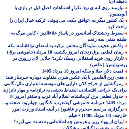
قه ای!
یازمند روی لبه ی تیغ؛ تکرارِ اشتباهاتِ فصل قبل در بازی با
مینیوم!
ک کشور دیگر به «توافق مکه» می پیوندد| ترکیه خیال ایران را
حت کرد
قوط وحشتناک آسانسور در پاساژ علاءالدین / کابین مرگ به
قه منفی سه رفت
اکنش عجیب نمایندگان مجلس ترکیه به امضای توافقنامه مکه
ان قطعی برق زنجان امروز یکشنبه 18 مرداد (خاموشی برق)
ارتار روی خرید استقلالی ریسک نکرد؛/ جلالی لای زرورق در
سپولیس! (عکس)
مت دلار، طلا و سکه امروز 18 مرداد 1405
دی زین العابدین با یک عکس هنری متفاوت دوباره خبرساز شد!
مزگشایی از حراج کلان دارایی های موسسه اعتباری ملل/ گامی
ی یک جراحی اقتصادی، انضباط بخشی به ترازنامه و مهار ناترازی
جدول قطعی برق کرمانشاه، اسلام آباد غرب و سنقر امروز 18
 گیلانغرب، کنگاور، جوانرود، صحنه و...
رگزاری مراسم «محرم و عاشورا در آیینه اسناد وزارت امور
18 مرداد 1405) + فیلم
یران از پهپاد ریپر و هرمس چه اطلاعاتی به دست می آورد؟
یک پروتیینی با گیلاس و شکلات