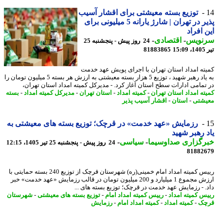
توزیع بسته معیشتی برای اقشار آسیب
پذیر در تهران | شارژ یارانه 5 میلیونی برای
 افراد
نویس
-
اقتصادی
-
24 روز پیش - پنجشنبه 25
1
81883865
ته امداد استان تهران با اجرای پویش عهد خدمت
به یاد رهبر شهید ، توزیع 5 هزار بسته معیشتی به ارزش هر بسته 5 میلیون تومان را
تمامی ادارات سطح استان آغاز کرد. - مدیرکل کمیته امداد استان تهران،
ته امداد استان تهران
-
کمیته امداد
-
استان تهران
-
مدیرکل کمیته امداد
-
بسته
شتی
-
استان
-
اقشار آسیب پذیر
رزمایش «عهد خدمت» در قرچک؛ توزیع بسته های معیشتی به
 رهبر شهید
رگزاری صداوسیما
-
سیاسی
-
24 روز پیش - پنجشنبه 25 تیر 1405، 12:15
81882
رییس کمیته امداد امام خمینی(ره) شهرستان قرچک از توزیع 240 بسته حمایتی با
ارزش مجموع 1 میلیارد و 200 میلیون تومان در قالب رزمایش «عهد خدمت» خبر
. - رزمایش عهد خدمت در قرچک؛ توزیع بسته های ...
س کمیته امداد
-
رییس کمیته امداد امام
-
توزیع بسته های معیشتی
-
شهرستان
چک
-
کمیته امداد
-
کمیته امداد امام
-
رزمایش