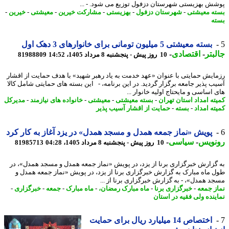
ش بهزیستی شهرستان دزفول توزیع می شود. - ...
ه معیشتی
-
شهرستان دزفول
-
بهزیستی
-
مشارکت خیرین
-
معیشتی
-
خیرین
-
ه
بسته معیشتی 5 میلیون تومانی برای خانوارهای 3 دهک اول
بتر
-
اقتصادی
-
10 روز پیش - پنجشنبه 8 مرداد 1405، 14:52
81988809
ایش حمایتی با عنوان «عهد خدمت به یاد رهبر شهید» با هدف حمایت از اقشار
ب پذیر جامعه برگزار گردید. در این برنامه، - این بسته های حمایتی شامل کالا
 اساسی و مایحتاج اولیه خانوار ...
ته امداد استان تهران
-
بسته معیشتی
-
معیشتی
-
خانواده های نیازمند
-
مدیرکل
ته امداد
-
بسته
-
حمایت از اقشار آسیب پذیر
پویش «نماز جمعه همدل و مسجد همدل» در یزد آغاز به کار کرد
نویس
-
سیاسی
-
10 روز پیش - پنجشنبه 8 مرداد 1405، 04:28
81985713
گزارش خبرگزاری برنا از یزد، در پویش «نماز جمعه همدل و مسجد همدل»، در
 ماه مبارک به گزارش خبرگزاری برنا از یزد، در پویش «نماز جمعه همدل و
د همدل»، - به گزارش خبرگزاری برنا از ...
ز جمعه
-
خبرگزاری برنا
-
ماه مبارک رمضان،
-
ماه مبارک
-
جمعه
-
خبرگزاری
-
ینده ولی فقیه در استان
اختصاص 14 میلیارد ریال برای حمایت