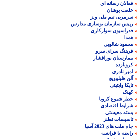
عالان رسانه ای
لعت پوشان
رمربی تیم ملی ولز
ییس سازمان نوسازی مدارس
دراسیون سوارکاری
مدا
حمود شالویی
رهنگ سرای سرو
یمارستان نورافشار
رونازده
میر نادری
لن هلیلوویچ
ایکا وایتیتی
هنک
طر شیوع کرونا
رایط اقتصادی
سته معیشتی
اسیسات نطنز
م ملت های 2023 آسیا
ابطه با فرانسه