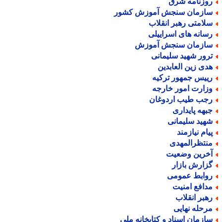
وزنامه شرق
ازمان سنجش آموزش کشور
لامتی رهبر انقلاب
سانه های اسراییلی
ازمان سنجش آموزش
رور شهید سلیمانی
دی زین العابدین
ییس جمهور ترکیه
زارت امور خارجه
جب طیب اردوغان
بهه پایداری
هید سلیمانی
یام نیازمند
نتظرالمهدی
خرین وضعیت
زارش بازار
وابط عمومی
دافع امنیت
هبر انقلاب
رحله نهایی
ازمان اسناد و کتابخانه ملی