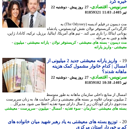
ه کرد
نویس
-
اقتصادی
-
27 روز پیش - دوشنبه 22
1
81859321
مت دیمون در فیلم ادیسه (The Odyssey) به
گردانی کریستوفر نولان نقش اودیسئوس، پادشاه
نی ایتاکا، را بازی می کند. - تیم های آمریکا، ایتالیا، برزیل، ترکیه، کانادا، ژاپن،
 و چین به مرحله ...
دیمون
-
بسته های معیشتی
-
کریستوفر نولان
-
یارانه معیشتی
-
میلیون
-
شتی
-
واریز یارانه
واریز یارانه معیشتی جدید 2 میلیونی از
ال | کدام خانوار مشمول کمک هزینه
انه شدند؟
نویس
-
اقتصادی
-
27 روز پیش - دوشنبه 22
1
81859102
ال از منابع داخلی سازمان ماهانه به طور متوسط
میلیون تومان علاوه بر بسته های معیشتی و دیگر حمایت ها، به زنان سرپرست
ارای کودکان زیر 2 سال دارای سوء تغذیه اعطا می شود. مدیرکل ...
ه های معیشتی
-
سازمان
-
سوء تغذیه
-
امسال
-
میلیون
-
سرپرست
-
معیشتی
توزیع بسته های معیشتی به یاد رهبر شهید میان خانواده های
برخوردار استان مرکزی