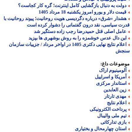
ولت به دنبال بازگشایی کامل اینترنت؛ گره کار کجاست؟
مت دلار و یورو امروز یکشنبه 18 مرداد 1405
شدار «شرق» درباره دگردیسی هویت روحانیت؛ پیوند روحانیت با
ت سیاسی، نقد درون گفتمانی را دشوار کرده است
امل اصلی قتل حمیدرضا رجب زاده دستگیر شد
ین دال عدس خوشمزه را به روش بوشهری ها بپزید
اعلام نتایج نهایی دکتری 1405 در اواخر مرداد / جزییات سازمان
جش
ضوعات داغ:
لومینیوم اراک
مریکا و اسراییل
ستاندار مرکزی
ین العابدین
هدی تارتار
علام نتایج
رداخت الکترونیکی
یم ملی والیبال
ازی تدارکاتی
ستان چهارمحال و بختیاری