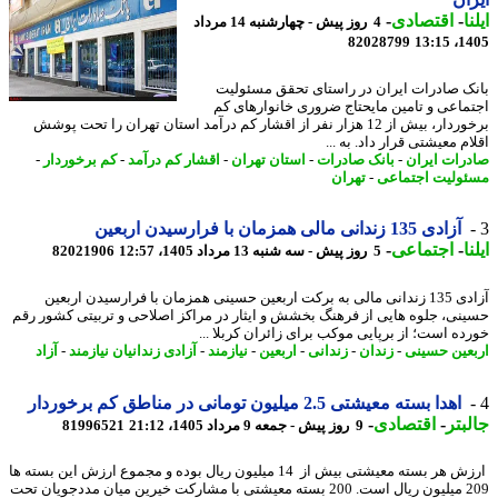
ا
-
اقتصادی
-
4 روز پیش - چهارشنبه 14 مرداد
82028799
1405
نک صادرات ایران در راستای تحقق مسئولیت
ماعی و تامین مایحتاج ضروری خانوارهای کم
برخوردار، بیش از 12 هزار نفر از اقشار کم درآمد استان تهران را تحت پوشش
م معیشتی قرار داد. به ...
رات ایران
-
بانک صادرات
-
استان تهران
-
اقشار کم درآمد
-
کم برخوردار
-
ولیت اجتماعی
-
تهران
آزادی 135 زندانی مالی همزمان با فرارسیدن اربعین
ا
-
اجتماعی
-
5 روز پیش - سه شنبه 13 مرداد 1405، 12:57
82021906
آزادی 135 زندانی مالی به برکت اربعین حسینی همزمان با فرارسیدن اربعین
نی، جلوه هایی از فرهنگ بخشش و ایثار در مراکز اصلاحی و تربیتی کشور رقم
ده است؛ از برپایی موکب برای زائران کربلا ...
عین حسینی
-
زندان
-
زندانی
-
اربعین
-
نیازمند
-
آزادی زندانیان نیازمند
-
آزاد
اهدا بسته معیشتی 2.5 میلیون تومانی در مناطق کم برخوردار
بتر
-
اقتصادی
-
9 روز پیش - جمعه 9 مرداد 1405، 21:12
81996521
ارزش هر بسته معیشتی بیش از 14 میلیون ریال بوده و مجموع ارزش این بسته ها
209 میلیون ریال است. 200 بسته معیشتی با مشارکت خیرین میان مددجویان تحت