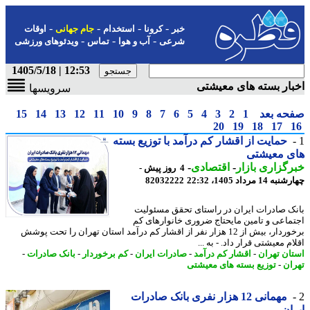
-
-
-
-
خبر
کرونا
استخدام
جام جهانی
اوقات
-
-
-
شرعی
آب و هوا
تماس
ویدئوهای ورزشی
12:53 | 1405/5/18
ار بسته های معیشتی
سرویسها
حه بعد
1
2
3
4
5
6
7
8
9
10
11
12
13
14
15
20
19
18
17
حمایت از اقشار کم درآمد با توزیع بسته
ی معیشتی
گزاری بازار
-
اقتصادی
-
4 روز پیش -
14 مرداد 1405، 22:32
82032222
نک صادرات ایران در راستای تحقق مسئولیت
ماعی و تامین مایحتاج ضروری خانوارهای کم
برخوردار، بیش از 12 هزار نفر از اقشار کم درآمد استان تهران را تحت پوشش
م معیشتی قرار داد. - به ...
ان تهران
-
اقشار کم درآمد
-
صادرات ایران
-
کم برخوردار
-
بانک صادرات
-
ان
-
توزیع بسته های معیشتی
مهمانی 12 هزار نفری بانک صادرات
ان