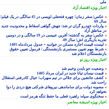
ی
بار ویژه
اقتصاد آزاد
عکس| سفر زمان؛ چهره فتحعلی اویسی در 45 سالگی در یک فیلم؛
 69
اردات خودرو گران تر شد/ جهش گواهی اسقاط و محدودیت جدید
 مناطق آزاد
عکس| سفر به گذشته؛ آفرین عبیسی در 19 سالگی و در دومین
ربه بازیگری اش؛ سال 49
یست قیمت اجاره مسکن در جوادیه + جدول مردادماه 1405
رط مهم تعیین مستمری بازنشستگی / فرمول تعیین حقوق
زنشستگان اعلام شد
بار ویژه
روز نو
ضعیت جو بایدن وخیم شد
یمت نیسان تیانا جدید در ایران مرداد 1405
شف جانشین برای جلالی در تیم سهراب؛ خیال کادرفنی استقلال
حت شد
صوبه دولت برای ساماندهی نیروهای شرکتی هیچ دردی را دوا
واهد کرد
خنگوی سپاه: راهبرد فعلی ما حفظ تنگه هرمز است
بار ویژه
اندیشه معاصر