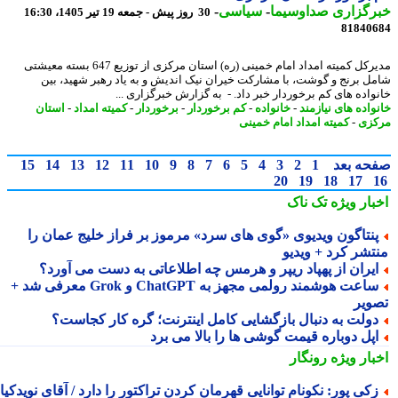
رگزاری صداوسیما
-
سیاسی
-
30 روز پیش - جمعه 19 تیر 1405، 16:30
81840
مدیرکل کمیته امداد امام خمینی (ره) استان مرکزی از توزیع 647 بسته معیشتی
ل برنج و گوشت، با مشارکت خیران نیک اندیش و به یاد رهبر شهید، بین
واده های کم برخوردار خبر داد. - به گزارش خبرگزاری ...
واده های نیازمند
-
خانواده
-
کم برخوردار
-
برخوردار
-
کمیته امداد
-
استان
زی
-
کمیته امداد امام خمینی
حه بعد
1
2
3
4
5
6
7
8
9
10
11
12
13
14
15
20
19
18
17
بار ویژه
تک ناک
نتاگون ویدیوی «گوی های سرد» مرموز بر فراز خلیج عمان را
تشر کرد + ویدیو
یران از پهپاد ریپر و هرمس چه اطلاعاتی به دست می آورد؟
ساعت هوشمند رولمی مجهز به ChatGPT و Grok معرفی شد +
ویر
ولت به دنبال بازگشایی کامل اینترنت؛ گره کار کجاست؟
پل دوباره قیمت گوشی ها را بالا می برد
بار ویژه
رونگار
کی پور: نکونام توانایی قهرمان کردن تراکتور را دارد / آقای نویدکیا!