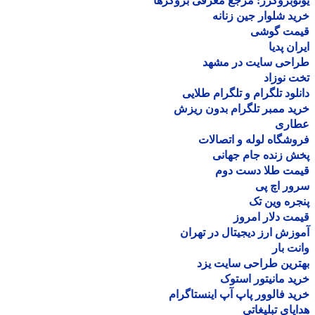
وبروکرز: مرجع معرفی بروکرها
د شلوار جین زنانه
مت گوشی
ان پدیا
احی سایت در مشهد
 نوزاد
لود تلگرام و تلگرام طلایی
د ممبر تلگرام بدون ریزش
اری
شگاه لوله و اتصالات
 زنده جام جهانی
مت طلا دست دوم
ر اچ پی
ره وین تک
ت دلار امروز
زش ارز دیجیتال در تهران
ت بار
رین طراحی سایت یزد
د مانیتور استوک
د فالوور پاپ آپ اینستاگرام
یای تبلیغاتی