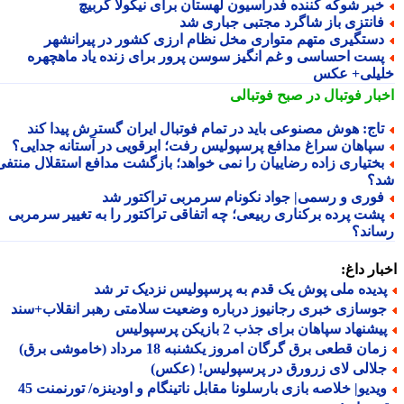
بر شوکه کننده فدراسیون لهستان برای نیکولا گربیچ
انتزی باز شاگرد مجتبی جباری شد
ستگیری متهم متواری مخل نظام ارزی کشور در پیرانشهر
ست احساسی و غم انگیز سوسن پرور برای زنده یاد ماهچهره
یلی+ عکس
بار فوتبال در صبح فوتبالی
اج: هوش مصنوعی باید در تمام فوتبال ایران گسترش پیدا کند
پاهان سراغ مدافع پرسپولیس رفت؛ ابرقویی در آستانه جدایی؟
ختیاری زاده رضاییان را نمی خواهد؛ بازگشت مدافع استقلال منتفی
؟
وری و رسمی| جواد نکونام سرمربی تراکتور شد
شت پرده برکناری ربیعی؛ چه اتفاقی تراکتور را به تغییر سرمربی
اند؟
ار داغ:
دیده ملی پوش یک قدم به پرسپولیس نزدیک تر شد
وسازی خبری رجانیوز درباره وضعیت سلامتی رهبر انقلاب+سند
شنهاد سپاهان برای جذب 2 بازیکن پرسپولیس
ان قطعی برق گرگان امروز یکشنبه 18 مرداد (خاموشی برق)
لالی لای زرورق در پرسپولیس! (عکس)
ویدیو| خلاصه بازی بارسلونا مقابل ناتینگام و اودینزه/ تورنمنت 45