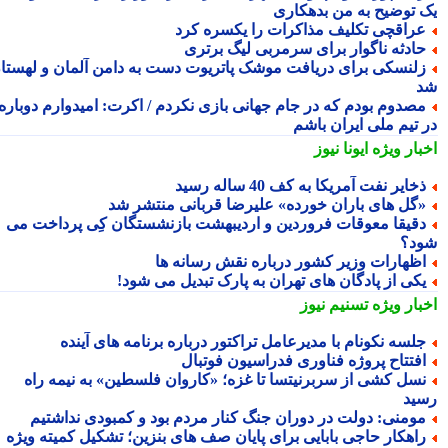
 توضیح به من بدهکاری
راقچی تکلیف مذاکرات را یکسره کرد
ادثه ناگوار برای سرمربی لیگ برتری
لنسکی برای دریافت موشک پاتریوت دست به دامن آلمان و لهستان
صدوم بودم که در جام جهانی بازی نکردم / اکرت: امیدوارم دوباره
 تیم ملی ایران باشم
بار ویژه
ایونا نیوز
خایر نفت آمریکا به کف 40 ساله رسید
گل های باران خورده» علیرضا قربانی منتشر شد
قیقا معوقات فروردین و اردیبهشت بازنشستگان کِی پرداخت می
د؟
ظهارات وزیر کشور درباره نقش رسانه ها
کی از پادگان های تهران به پارک تبدیل می شود!
بار ویژه
تسنیم نیوز
لسه نکونام با مدیرعامل تراکتور درباره برنامه های آینده
فتتاح پروژه فناوری فدراسیون فوتبال
سل کشی از سربرنیتسا تا غزه؛ «کاروان فلسطین» به نیمه راه
ید
ومنی: دولت در دوران جنگ کنار مردم بود و کمبودی نداشتیم
اهکار حاجی بابایی برای پایان صف های بنزین؛ تشکیل کمیته ویژه