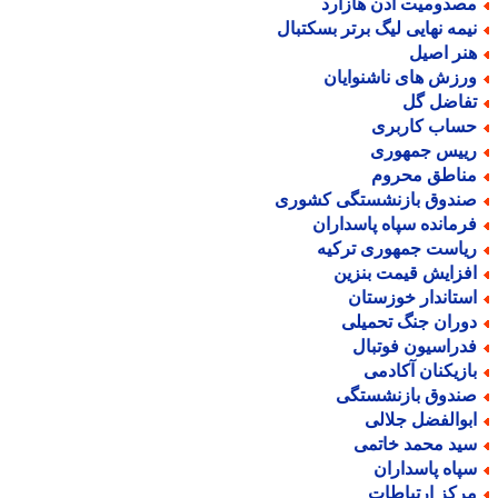
صدومیت ادن هازارد
یمه نهایی لیگ برتر بسکتبال
نر اصیل
رزش های ناشنوایان
فاضل گل
ساب کاربری
ییس جمهوری
ناطق محروم
ندوق بازنشستگی کشوری
رمانده سپاه پاسداران
یاست جمهوری ترکیه
فزایش قیمت بنزین
ستاندار خوزستان
وران جنگ تحمیلی
دراسیون فوتبال
ازیکنان آکادمی
ندوق بازنشستگی
بوالفضل جلالی
ید محمد خاتمی
پاه پاسداران
رکز ارتباطات