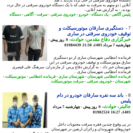
دستگاه خودروی سرقتی در حال تردد بازدید:2 صد
این | دو متهم به سرقت به عنف که با یک دستگاه خودروی سرقتی در حال تردد
ند، - به گزارش صد آنلاین ،
س آگاهی
-
یک دستگاه
-
خودرو
-
خودروی سرقتی
-
سرقت
-
آگاهی
-
دستگاه
دستگیری سارقان موتورسیکلت و
قیف خودروی سرقتی در ساری
رگزاری دفاع مقدس
-
حوادث
-
9 روز پیش -
7 مرداد 1405، 21:50
81984439
انده انتظامی شهرستان ساری از دو دستگیری
ق موتورسیکلت و توقیف خودروی سرقتی در این
ستان خبر داد. - به گزارش دفاع پرس از مازندران، سرهنگ علی قیصری
انده انتظامی شهرستان ساری ...
انده انتظامی شهرستان
-
شهرستان ساری
-
فرمانده انتظامی
-
موتورسیکلت
-
ستان
-
خودروی سرقتی
-
سرقت موتورسیکلت
باند سه نفره سارقان خودرو در دام
یس
بتر
-
حوادث
-
9 روز پیش - چهارشنبه 7 مرداد
81982524
1405
پی وقوع چندین فقره سرقت محتویات داخل
روهای شهروندان و زائران اربعین در شهرستان