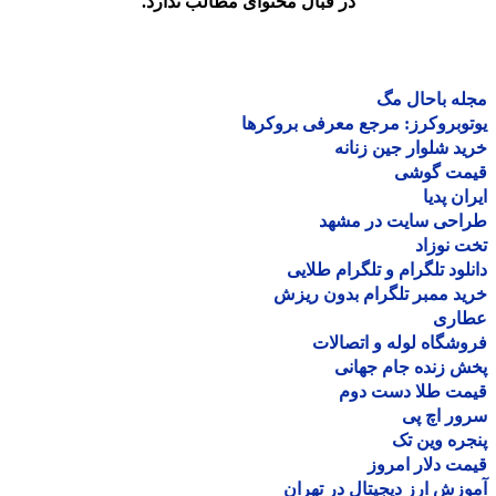
در قبال محتوای مطالب ندارد.
ه باحال مگ
وبروکرز: مرجع معرفی بروکرها
د شلوار جین زنانه
مت گوشی
ان پدیا
احی سایت در مشهد
 نوزاد
لود تلگرام و تلگرام طلایی
د ممبر تلگرام بدون ریزش
اری
شگاه لوله و اتصالات
 زنده جام جهانی
مت طلا دست دوم
ر اچ پی
ره وین تک
ت دلار امروز
زش ارز دیجیتال در تهران