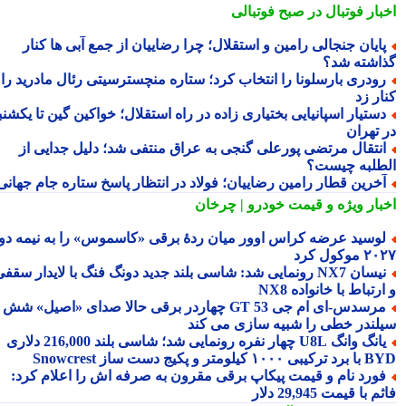
بار فوتبال در صبح فوتبالی
ایان جنجالی رامین و استقلال؛ چرا رضاییان از جمع آبی ها کنار
اشته شد؟
ودری بارسلونا را انتخاب کرد؛ ستاره منچسترسیتی رئال مادرید را
ر زد
ستیار اسپانیایی بختیاری زاده در راه استقلال؛ خواکین گین تا یکشنبه
 تهران
نتقال مرتضی پورعلی گنجی به عراق منتفی شد؛ دلیل جدایی از
طلبه چیست؟
خرین قطار رامین رضاییان؛ فولاد در انتظار پاسخ ستاره جام جهانی
بار ویژه
و قیمت خودرو | چرخان
وسید عرضه کراس اوور میان ردهٔ برقی «کاسموس» را به نیمه دوم
وکول کرد
نیسان NX7 رونمایی شد: شاسی بلند جدید دونگ فنگ با لایدار سقفی
رتباط با خانواده NX8
مرسدس‑ای ام جی GT 53 چهاردر برقی حالا صدای «اصیل» شش
لندر خطی را شبیه سازی می کند
یانگ وانگ U8L چهار نفره رونمایی شد؛ شاسی بلند 216,000 دلاری
۱ کیلومتر و پکیج دست ساز Snowcrest
ورد نام و قیمت پیکاپ برقی مقرون به صرفه اش را اعلام کرد:
 با قیمت 29,945 دلار