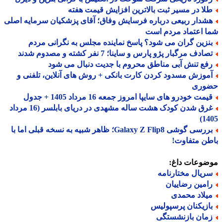
لا در مسیر ثبت بالاترین افزایش قیمت هفته
شدار ربیعی درباره فرسایش وفاق؛ آقای پزشکیان سرمایه اصلی
 اعتماد مردم است
نزین گران می شود؟ پاسخ نماینده مجلس به نگرانی مردم
ادف مرگبار پژو پارس و ساینا؛ 7 نفر کشته و مصدوم شدند
فع تنش آبی مناطق محروم با جدیت دنبال می شود
موزش مسدود کردن کارت بانکی + روش های آنلاین، تلفنی و
وری
مت خودرو های سایپا امروز جمعه 16 مرداد 1405 + جدول
غرق شدن کودک هشت ساله مشهدی در دریای بابلسر (16 مرداد
14
بررسی گوشی Galaxy Z Flip8؛ ظاهر شبیه به نسخه قبلی اما با
ن متفاوت!
ضوعات داغ:
ریال مختارنامه
امین رضاییان
یلاد محمدی
ازیکنان پرسپولیس
مان بازنشستگی