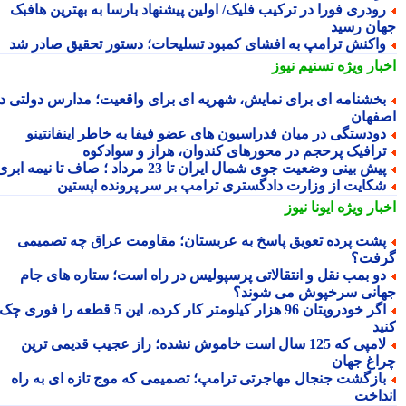
ودری فورا در ترکیب فلیک/ اولین پیشنهاد بارسا به بهترین هافبک
ان رسید
اکنش ترامپ به افشای کمبود تسلیحات؛ دستور تحقیق صادر شد
بار ویژه
تسنیم نیوز
خشنامه ای برای نمایش، شهریه ای برای واقعیت؛ مدارس دولتی در
فهان
ودستگی در میان فدراسیون های عضو فیفا به خاطر اینفانتینو
رافیک پرحجم در محورهای کندوان، هراز و سوادکوه
یش بینی وضعیت جوی شمال ایران تا 23 مرداد ؛ صاف تا نیمه ابری
کایت از وزارت دادگستری ترامپ بر سر پرونده اپستین
بار ویژه
ایونا نیوز
شت پرده تعویق پاسخ به عربستان؛ مقاومت عراق چه تصمیمی
فت؟
و بمب نقل و انتقالاتی پرسپولیس در راه است؛ ستاره های جام
انی سرخپوش می شوند؟
اگر خودرویتان 96 هزار کیلومتر کار کرده، این 5 قطعه را فوری چک
ید
لامپی که 125 سال است خاموش نشده؛ راز عجیب قدیمی ترین
اغ جهان
ازگشت جنجال مهاجرتی ترامپ؛ تصمیمی که موج تازه ای به راه
داخت