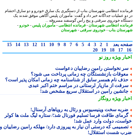
انده انتظامی شهرستان بناب از دستگیری یک سارق خودرو و دو سارق احشام
دو عملیات جداگانه خبر داد و گفت: مأموران پلیس آگاهی موفق شدند یک
گاه خودروی سرقتی و پنج رأس گوسفند مسروقه ...
انده انتظامی شهرستان
-
فرمانده انتظامی
-
مأموران پلیس
-
خودرو
-
ستان بناب
-
خودروی سرقتی
-
شهرستان
حه بعد
1
2
3
4
5
6
7
8
9
10
11
12
13
14
15
20
19
18
17
بار ویژه
روز نو
ر نخواستن رامین رضاییان دعواست
عوقات بازنشستگان چه زمانی پرداخت می شود؟
ذف نام همسر سابق از شناسنامه چه زمانی امکان پذیر است؟
رقت از مازیار لرستانی در مراسم ختم اکبر عبدی
انشین رامین در استقلال سریع مشخص شد!
بار ویژه
رونگار
ربه سخت وینیسیوس و رئال به رویاهای آرسنال!
رمای طاقت فرسا تسلیم فورنال شد؛/ ستاره لیگ ملت ها کولر
است، دولت وارد عمل شد!
صمیمی که درستی آن نیاز به پیروزی دارد/ مهلکه رامین رضاییان و
ب شست استقلال!