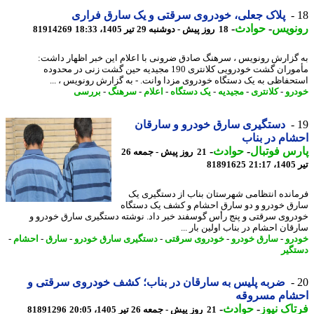
پلاک جعلی، خودروی سرقتی و یک سارق فراری
نویس
-
حوادث
-
18 روز پیش - دوشنبه 29 تیر 1405، 18:33
81914269
گزارش رونویس ، سرهنگ صادق ضرونی با اعلام این خبر اظهار داشت:
مأموران گشت خودرویی کلانتری 190 مجیدیه حین گشت زنی در محدوده
حفاظی به یک دستگاه خودروی مزدا وانت. - به گزارش رونویس ، ...
رو
-
کلانتری
-
مجیدیه
-
یک دستگاه
-
اعلام
-
سرهنگ
-
بررسی
دستگیری سارق خودرو و سارقان
ام در بناب
س فوتبال
-
حوادث
-
21 روز پیش - جمعه 26
2
81891625
انده انتظامی شهرستان بناب از دستگیری یک
ق خودرو و دو سارق احشام و کشف یک دستگاه
روی سرقتی و پنج رأس گوسفند خبر داد. نوشته دستگیری سارق خودرو و
قان احشام در بناب اولین بار ...
رو
-
سارق خودرو
-
خودروی سرقتی
-
دستگیری سارق خودرو
-
سارق
-
احشام
-
گیر
ضربه پلیس به سارقان در بناب؛ کشف خودروی سرقتی و
شام مسروقه
اک نیوز
-
حوادث
-
21 روز پیش - جمعه 26 تیر 1405، 20:05
81891296