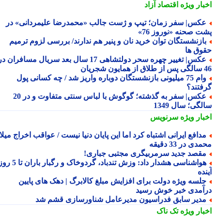
بار ویژه
اقتصاد آزاد
کس| سفر زمان؛ تیپ و ژست جالب «محمدرضا علیمردانی» در
ت صحنه «نوروز 76»
ازنشستگان توان خرید نان و پنیر هم ندارند/ بررسی لزوم ترمیم
وق ها
عکس| تغییر چهره سحر دولتشاهی 17 سال بعد سریال مسافران در
شجریان
وام 75 میلیونی بازنشستگان دوباره واریز شد / چه کسانی پول
فتند؟
عکس| سفر به گذشته؛ گوگوش با لباس سنتی متفاوت و در 20
گی؛ سال 1349
بار ویژه
سرنویس
دافع ایرانی اشتباه کرد اما این پایان دنیا نیست / عواقب اخراج میلاد
ی در 33 دقیقه
قصد جدید سرمربیگری مجتبی جباری!
هواشناسی هشدار داد: وزش تندباد، گردوخاک و رگبار باران تا 5 روز
ده
لسه ویژه دولت برای افزایش مبلغ کالابرگ | دهک های پایین
آمدی خبر خوش رسید
دیر سابق فدراسیون مدیرعامل شناورسازی قشم شد
بار ویژه
تک ناک