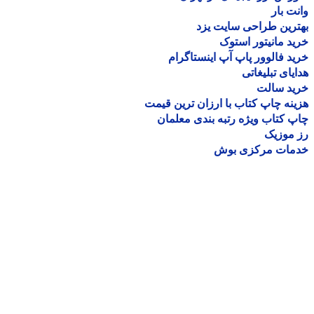
ت بار
رین طراحی سایت یزد
د مانیتور استوک
د فالوور پاپ آپ اینستاگرام
یای تبلیغاتی
ید سالت
نه چاپ کتاب با ارزان ترین قیمت
 کتاب ویژه رتبه بندی معلمان
موزیک
مات مرکزی بوش