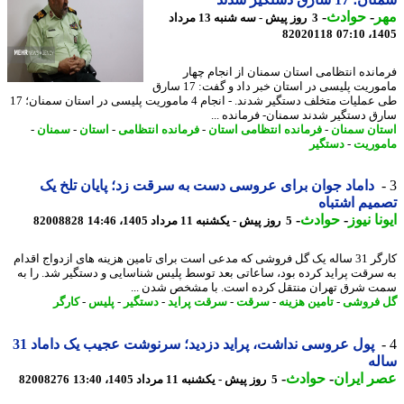
ر
-
حوادث
-
3 روز پیش - سه شنبه 13 مرداد
82020118
1405
انده انتظامی استان سمنان از انجام چهار
ماموریت پلیسی در استان خبر داد و گفت: 17 سارق
طی عملیات متخلف دستگیر شدند. - انجام 4 ماموریت پلیسی در استان سمنان؛ 17
ق دستگیر شدند سمنان- فرمانده ...
ان سمنان
-
فرمانده انتظامی استان
-
فرمانده انتظامی
-
استان
-
سمنان
-
وریت
-
دستگیر
داماد جوان برای عروسی دست به سرقت زد؛ پایان تلخ یک
یم اشتباه
نا نیوز
-
حوادث
-
5 روز پیش - یکشنبه 11 مرداد 1405، 14:46
82008828
کارگر 31 ساله یک گل فروشی که مدعی است برای تامین هزینه های ازدواج اقدام
سرقت پراید کرده بود، ساعاتی بعد توسط پلیس شناسایی و دستگیر شد. را به
 شرق تهران منتقل کرده است. با مشخص شدن ...
فروشی
-
تامین هزینه
-
سرقت
-
سرقت پراید
-
دستگیر
-
پلیس
-
کارگر
پول عروسی نداشت، پراید دزدید؛ سرنوشت عجیب یک داماد 31
له
 ایران
-
حوادث
-
5 روز پیش - یکشنبه 11 مرداد 1405، 13:40
82008276