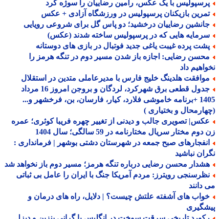
رسپولیس با یک عکس، رامین رضاییان را سوژه کرد
مرین بازیکنان پرسپولیس در ورزشگاه آزادی + عکس
انشین رضاییان درخشید؛ دو پاس گل برای شروعی رویایی
رمایه هایی که در پرسپولیس ساخته شدند (عکس)
شت پرده غیبت یاغی جدید فوتبال در بازی های دوستانه
حسن رضایی: اجازه باز شدن مسیر دوم در تنگه هرمز را
اهیم داد
وافقت هلدینگ خلیج فارس با مدیرعاملی متدین در استقلال
جدول قطعی برق شهرکرد، لردگان و بروجن امروز 16 مرداد
1405 +برنامه خاموشی فلارد، کیار، فارسان، بن، فرخشهر و...
ارمحال و بختیاری )
کس| تصویری جالب و دیدنی از تغییر چهره فریبا کوثری؛ عمره
وم مختار سریال مختارنامه در 59 سالگی؛ سال 1404
نفجارهای صبح جمعه در شهرستان دشتی بوشهر | فرمانداری :
ان نباشید
شدار محسن رضایی درباره تنگه هرمز؛ مسیر دوم باز نخواهد شد
ظرسنجی رویترز: مردم آمریکا جنگ با ایران را عامل بی ثباتی
دانند
واب های آشفته علتش چیست؟ | دلایل، راه های درمان و
شگیری
کورد تاریخی سرقت سوخت در انگلیس با گرانی بنزین و دیزل