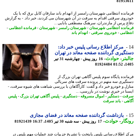
81953
انده انتظامی شهرستان رامسر از انهدام باند سارقان کابل برق که با یک
روی سرقتی اقدام به سرقت در آن شهرستان می کردند، خبر داد. - به گزارش
ع پرس از مازندران، سرهنگ مصطفی بابایی ...
انده انتظامی شهرستان
-
شهرستان رامسر
-
شهرستان
-
فرمانده انتظامی
-
ظامی
-
خودروی سرقتی
-
انهدام باند
مرکز اطلاع رسانی پلیس خبر داد:
گیری گرداننده صفحه معاند در تهران
بتر
-
حوادث
-
16 روز پیش - چهارشنبه 31 تیر
81924484
1405
انده پایگاه سوم پلیس آگاهی تهران بزرگ از
گیری سه متهم در پرونده سرقت های سریالی
زل و خودرو خبر داد و گفت: کارآگاهان با بررسی شباهت های شیوه سرقت، -
نا در خبری نوشت:در بازرسی، ...
قت
-
دستگیر
-
اموال مسروقه
-
دستگیری
-
پلیس آگاهی تهران بزرگ
-
پلیس
هی
-
باند سرقت
بازداشت گرداننده صفحه معاند در فضای مجازی
گار
-
حوادث
-
17 روز پیش - سه شنبه 30 تیر 1405، 16:37
81921439
ز اطلاع رسانی پلیس پایتخت با تشریح جزییات چند عملیات مهم پلیس در