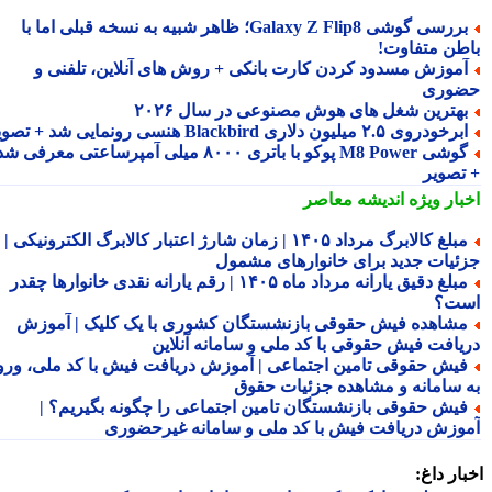
بررسی گوشی Galaxy Z Flip8؛ ظاهر شبیه به نسخه قبلی اما با
طن متفاوت!
موزش مسدود کردن کارت بانکی + روش های آنلاین، تلفنی و
وری
هترین شغل های هوش مصنوعی در سال ۲۰۲۶
رخودروی ۲.۵ میلیون دلاری Blackbird هنسی رونمایی شد + تصویر
گوشی M8 Power پوکو با باتری ۸۰۰۰ میلی آمپرساعتی معرفی شد
تصویر
بار ویژه
اندیشه معاصر
مبلغ کالابرگ مرداد ۱۴۰۵ | زمان شارژ اعتبار کالابرگ الکترونیکی |
ئیات جدید برای خانوارهای مشمول
مبلغ دقیق یارانه مرداد ماه ۱۴۰۵ | رقم یارانه نقدی خانوارها چقدر
ت؟
شاهده فیش حقوقی بازنشستگان کشوری با یک کلیک | آموزش
یافت فیش حقوقی با کد ملی و سامانه آنلاین
یش حقوقی تامین اجتماعی | آموزش دریافت فیش با کد ملی، ورود
 سامانه و مشاهده جزئیات حقوق
یش حقوقی بازنشستگان تامین اجتماعی را چگونه بگیریم؟ |
وزش دریافت فیش با کد ملی و سامانه غیرحضوری
ار داغ: