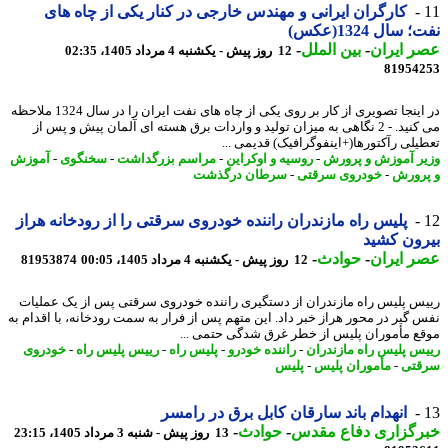
کارگران ایرانی و مهندس خارجی در کنار یکی از چاه های
سال 1324(عکس)
 ایران
-
بین الملل
-
12 روز پیش - یکشنبه 4 مرداد 1405، 02:35
81954
در اینجا تصویری از کار بر روی یکی از چاه های نفت ایران را در سال 1324 ملاحظه
می کنید. - 2 نگاهی به میزان تولید و واردات برق هسته ای آلمان پیش و پس از
یلی رآکتورها(+اینفوگرافیک) قدیمی ...
ر آموزش و پرورش
-
روسیه و اوکراین
-
مراسم بزرگداشت
-
سخنگوی
-
آموزش
رورش
-
خودروی سرقتی
-
سرطان درگذشت
پلیس راه مازندران راننده خودروی سرقتی را از رودخانه هراز
ون کشید
 ایران
-
حوادث
-
12 روز پیش - یکشنبه 4 مرداد 1405، 00:05
81953874
س پلیس راه مازندران از دستگیری راننده خودروی سرقتی پس از یک عملیات
 گیر در محور هراز خبر داد. این متهم پس از فرار به سمت رودخانه، با اقدام به
ع مأموران پلیس از خطر غرق شدگی حتمی ...
س پلیس راه مازندران
-
راننده خودرو
-
پلیس راه
-
رییس پلیس راه
-
خودروی
تی
-
مأموران پلیس
-
پلیس
انهدام باند سارقان کابل برق در رامسر
رگزاری دفاع مقدس
-
حوادث
-
13 روز پیش - شنبه 3 مرداد 1405، 23:15