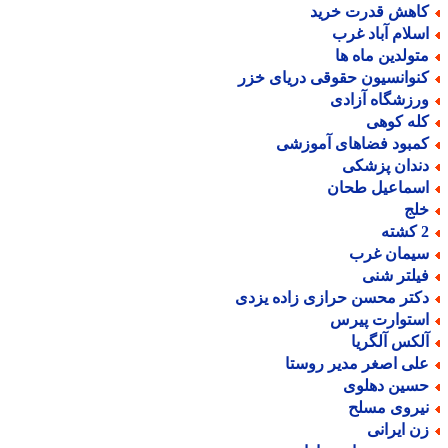
اهش قدرت خرید
سلام آباد غرب
تولدین ماه ها
نوانسیون حقوقی دریای خزر
رزشگاه آزادی
له کوهی
مبود فضاهای آموزشی
ندان پزشکی
سماعیل طحان
لج
ته
یمان غرب
یلتر شنی
کتر محسن حرازی زاده یزدی
ستوارت پیرس
لکس آلگریا
لی اصغر مدیر روستا
سین دهلوی
یروی مسلح
ن ایرانی