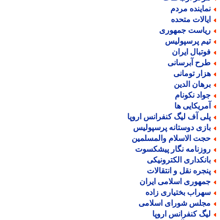
ماینده مردم
یالات متحده
یاست جمهوری
یم پرسپولیس
وتبال ایران
رح آبرسانی
زار تومانی
رهان الدین
واد نکونام
مریکایی ها
لی آف لیگ کنفرانس اروپا
ازی دوستانه پرسپولیس
جت الاسلام والمسلمین
وزنامه نگار پیشکسوت
انکداری الکترونیکی
نجره نقل و انتقالات
مهوری اسلامی ایران
هراب بختیاری زاده
جلس شورای اسلامی
یگ کنفرانس اروپا