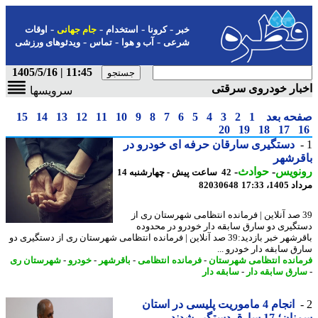
-
-
-
-
خبر
کرونا
استخدام
جام جهانی
اوقات
-
-
-
شرعی
آب و هوا
تماس
ویدئوهای ورزشی
11:45 | 1405/5/16
ار خودروی سرقتی
سرویسها
حه بعد
1
2
3
4
5
6
7
8
9
10
11
12
13
14
15
20
19
18
17
دستگیری سارقان حرفه ای خودرو در
رشهر
نویس
-
حوادث
-
42 ساعت پیش - چهارشنبه 14
1، 17:33
82030648
3 صد آنلاین | فرمانده انتظامی شهرستان ری از
گیری دو سارق سابقه دار خودرو در محدوده
باقرشهر خبر بازدید:39 صد آنلاین | فرمانده انتظامی شهرستان ری از دستگیری دو
ق سابقه دار خودرو ...
انده انتظامی شهرستان
-
فرمانده انتظامی
-
باقرشهر
-
خودرو
-
شهرستان ری
رق سابقه دار
-
سابقه دار
انجام 4 ماموریت پلیسی در استان
1 سارق دستگیر شدند