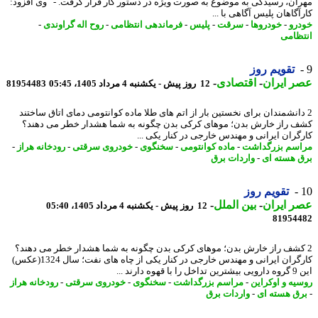
ان، رسیدگی به موضوع به صورت ویژه در دستور کار قرار گرفت. - وی افزود:
گاهان پلیس آگاهی با ...
رو
-
خودروها
-
سرقت
-
پلیس
-
فرماندهی انتظامی
-
روح اله گراوندی
-
ظامی
تقویم روز
 ایران
-
اقتصادی
-
12 روز پیش - یکشنبه 4 مرداد 1405، 05:45
81954483
دانشمندان برای نخستین بار از اتم های طلا ماده کوانتومی دمای اتاق ساختند
 راز خارش بدن؛ موهای کرکی بدن چگونه به شما هشدار خطر می دهند؟
گران ایرانی و مهندس خارجی در کنار یکی ...
سم بزرگداشت
-
ماده کوانتومی
-
سخنگوی
-
خودروی سرقتی
-
رودخانه هراز
-
 هسته ای
-
واردات برق
تقویم روز
 ایران
-
بین الملل
-
12 روز پیش - یکشنبه 4 مرداد 1405، 05:40
81954
کشف راز خارش بدن؛ موهای کرکی بدن چگونه به شما هشدار خطر می دهند؟
کارگران ایرانی و مهندس خارجی در کنار یکی از چاه های نفت؛ سال 1324(عکس)
وه دارند ...
یه و اوکراین
-
مراسم بزرگداشت
-
سخنگوی
-
خودروی سرقتی
-
رودخانه هراز
ق هسته ای
-
واردات برق