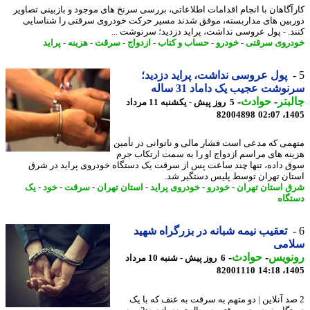
آگاهان با انجام اقدامات اطلاعاتی، بررسی سرنخ های موجود و بازبینی تصاویر
بین های مداربسته، موفق شدند مسیر حرکت خودروی سرقتی را شناسایی
د. - پول عروسی نداشت، پراید دزدید؛ سرنوشت ...
روی سرقتی
-
خودرو
-
حساب و کتاب
-
ازدواج
-
سرقت
-
هزینه
-
پراید
پول عروسی نداشت، پراید دزدید؛
وشت عجیب یک داماد 31 ساله
بتر
-
حوادث
-
5 روز پیش - یکشنبه 11 مرداد
82004898
1405
می که مدعی است فشار مالی و ناتوانی در تأمین
نه های مراسم ازدواج او را به سمت ارتکاب جرم
 داده، تنها چند ساعت پس از سرقت یک دستگاه خودروی پراید در شرق
ان تهران توسط پلیس دستگیر شد.
 استان تهران
-
خودرو
-
خودروی پراید
-
استان تهران
-
سرقت
-
خود
-
یک
گاه
تعقیب نیمه شبانه در بزرگراه شهید
امی
نویس
-
حوادث
-
6 روز پیش - شنبه 10 مرداد
82001110
1405
صد آنلاین | دو متهم به سرقت به عنف که با یک