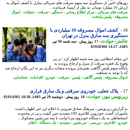
های اخیر، از دستگیری سه متهم سرقت های سریالی منازل با کشف اموال به
ه نقل از ایسنا، فرمانده ...
ت های سریالی
-
مرکز اطلاع رسانی
-
دستگیر
-
سرقت
-
عملیات
-
اموال
وقه
-
پلیس پایتخت
کشف اموال مسروقه 10 میلیاردی با
گیری سه سارق منزل در تهران
بتر
-
حوادث
-
17 روز پیش - سه شنبه 30 تیر
81920360
1405
 مقام انتظامی روز سه شنبه اظهار کرد: در پی
ع یک فقره سرقت از منزل و ارجاع پرونده به
گاه سوم پلیس آگاهی، همزمان پرونده مشابه دیگری نیز به این یگان ارجاع شد
ا توجه به شباهت ...
ال مسروقه
-
پلیس آگاهی
-
پلیس
-
سرقت
-
خودرو
-
اقدامات
-
شناسایی
پلاک جعلی، خودروی سرقتی و یک سارق فراری
نویس نیوز
-
حوادث
-
18 روز پیش - دوشنبه 29 تیر 1405، 18:38
81914305
گزارش زیرنویس ، سرهنگ صادق ضرونی با اعلام این خبر اظهار داشت:
مأموران گشت خودرویی کلانتری 190 مجیدیه حین گشت زنی در محدوده
حفاظی به یک دستگاه خودروی مزدا وانت با سه سرنشین مشکوک ...
رو
-
کلانتری
-
بررسی
-
سرنشین
-
مجیدیه
-
یک دستگاه
-
اعلام