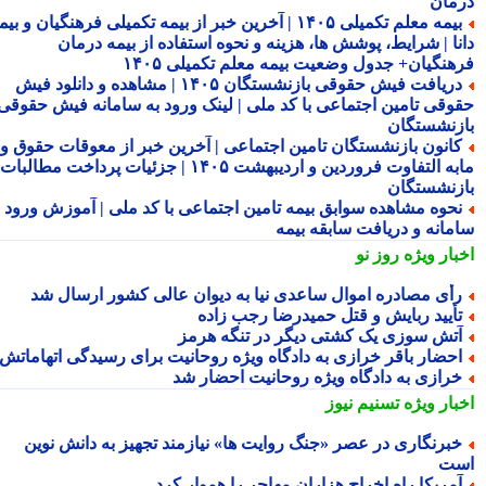
مان
بیمه معلم تکمیلی ۱۴۰۵ | آخرین خبر از بیمه تکمیلی فرهنگیان و بیمه
نا | شرایط، پوشش ها، هزینه و نحوه استفاده از بیمه درمان
هنگیان+ جدول وضعیت بیمه معلم تکمیلی ۱۴۰۵
دریافت فیش حقوقی بازنشستگان ۱۴۰۵ | مشاهده و دانلود فیش
وقی تامین اجتماعی با کد ملی | لینک ورود به سامانه فیش حقوقی
زنشستگان
انون بازنشستگان تامین اجتماعی | آخرین خبر از معوقات حقوق و
مابه التفاوت فروردین و اردیبهشت ۱۴۰۵ | جزئیات پرداخت مطالبات
زنشستگان
حوه مشاهده سوابق بیمه تامین اجتماعی با کد ملی | آموزش ورود به
مانه و دریافت سابقه بیمه
بار ویژه
روز نو
أی مصادره اموال ساعدی نیا به دیوان عالی کشور ارسال شد
أیید ربایش و قتل حمیدرضا رجب زاده
تش سوزی یک کشتی دیگر در تنگه هرمز
حضار باقر خرازی به دادگاه ویژه روحانیت برای رسیدگی اتهاماتش
رازی به دادگاه ویژه روحانیت احضار شد
بار ویژه
تسنیم نیوز
برنگاری در عصر «جنگ روایت ها» نیازمند تجهیز به دانش نوین
ت
مریکا راه اخراج هزاران مهاجر را هموار کرد