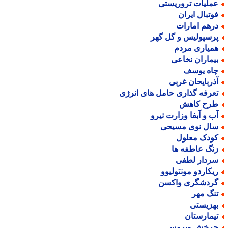
ملیات تروریستی
وتبال ایران
رهم امارات
رسپولیس و گل گهر
میاری مردم
یماران نخاعی
اه یوسف
ذربایحان غربی
عرفه گذاری حامل های انرژی
رح کاهش
ب و آبفا وزارت نیرو
ال نوی مسیحی
ودک معلول
نگ عاطفه ها
ردار لطفی
یکاردو مونتولیوو
ردشگری واکسن
نگ مهر
هزیستی
یمارستان
رخش ویروس