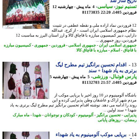
یخ ساز شد
یم نیوز
-
سیاسی
-
4 ماه پیش - چهارشنبه 12
 1405، 22:20
81173835
1 فروردین نماد اراده ملی و نقطه عطفی در تثبیت
م جمهوری اسلامی ایران است. - از کرج، عبدالله
دارایی، دبیر کمیسیون مبارزه با قاچاق کالا و ارز استان البرز به مناسبت 12
ردین، روز جمهوری ...
وری اسلامی ایران
-
جمهوری اسلامی
-
فروردین
-
جمهوری
-
کمیسیون مبارزه
قاچاق
-
اسلام
-
مبارزه با قاچاق کالا
اقدام تحسین برانگیز تیم مطرح لیگ
ری به یاد شهدا + سند
س فوتبال
-
ورزشی
-
5 ماه پیش - چهارشنبه 5
 1405، 21:57
81132703
باشگاه آلومینیوم در 10 روز اخیر با برپایی موکب از
م شهر اراک و عاشقان وطن پذیرایی کرده و این
د را ادامه می دهد. نوشته اقدام تحسین برانگیز تیم مطرح لیگ برتری به یاد
 + سند اولین ...
رایی
-
تحسین برانگیز
-
آلومینیوم
-
کودکان و نوجوانان
-
شهدا
-
ماه مبارک
ان،
-
روزهای پایانی
برپایی موکب آلومینیوم به یاد شهداء