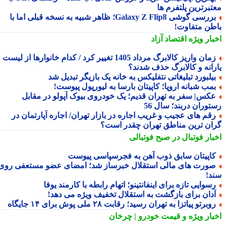
تبرترین پلتفرم ها
بررسی گوشی Galaxy Z Flip8؛ ظاهر شبیه به نسخه قبلی اما با
طن متفاوت!
بار ویژه
اقتصاد آزاد
زمان واریز کالابرگ مرداد 1405 تغییر کرد / کدام خانوارها از لیست
رانه و کالابرگ حذف شدند؟
یلبورد تبلیغاتی نتفلیکس به خانه یک بازیگر تبدیل شد
مب شبانه اروپا؛ کاپیتان بارسا به لیورپول پیوست!
کس| سفر به تهران قدیم؛ یک خودروی بیوک آپولو در مقابل
توران دربند؛ سال 56
قم های عجیب و غریب اجاره در بازار تهران/ اجاره آپارتمان در
ان ترین مناطق تهران چقدر است؟
بار فوتبال در صبح فوتبالی
اپیتان سابق ذوب آهن به فجرسپاسی پیوست
ورت های مالی استقلال خبرساز شد؛ امضای عضو مستعفی روی
د!
سوایی تازه برای اینفانتینو؛ اتهام رابطه با کارمند یوفا
دان برای بازگشت به استقلال تخفیف ویژه می دهد!
وبرتو پیاتزا به تهران رسید؛ رقابت ۲۸ ملی پوش برای ۱۴ جایگاه
بار ویژه
و قیمت خودرو | چرخان