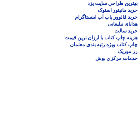
رین طراحی سایت یزد
د مانیتور استوک
د فالوور پاپ آپ اینستاگرام
یای تبلیغاتی
ید سالت
نه چاپ کتاب با ارزان ترین قیمت
 کتاب ویژه رتبه بندی معلمان
موزیک
مات مرکزی بوش