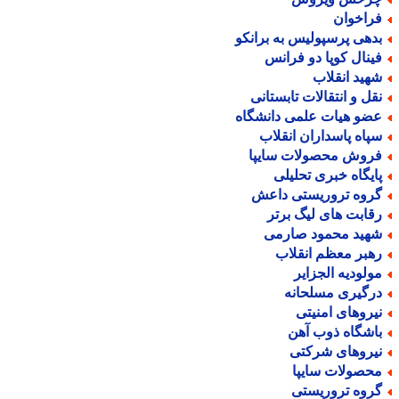
راخوان
دهی پرسپولیس به برانکو
ینال کوپا دو فرانس
هید انقلاب
قل و انتقالات تابستانی
ضو هیات علمی دانشگاه
پاه پاسداران انقلاب
روش محصولات سایپا
ایگاه خبری تحلیلی
روه تروریستی داعش
قابت های لیگ برتر
هید محمود صارمی
هبر معظم انقلاب
ولودیه الجزایر
رگیری مسلحانه
یروهای امنیتی
اشگاه ذوب آهن
یروهای شرکتی
حصولات سایپا
روه تروریستی