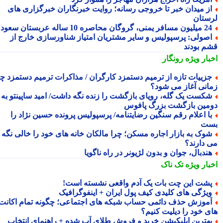
ز میدان خبر تا خروجی رسانه؛ روایت خبرنگاران خبرگزاری های
ستان
ن مسافر یمنی، گروگان محاصره 10 ساله عربستان سعودی
صولی: پرسپولیس و سایر مشتریان امتیاز شناورسازی خارج از
م بودند
بار ویژه
رونگار
زییات تازه از ترمیم دستمزد کارگران / مذاکرات ترمیم دستمزد چه
انی آغاز می شود؟
کست یک گله، رویای بازگشت را زنده نگه داشت/ امید ساپینتو به
مین بازگشت بزرگ پافوس
ا اعلام رقم سنگین رضایتنامه/ پرسپولیس پرونده حسین نژاد را
ت
وک به بازار اجاره مسکن؛ چرا مالکان خانه های خود را خالی نگه
 دارند؟
ندبال، جوان و بدون لژیونر در راه ناگویا
بار ویژه
تک ناک
شت این چت بات یک آدم واقعی نشسته است!
یژگی های کلیدی کیف پول ایران + اینفوگرافیک
موزش حذف دائمی حساب شبکه های اجتماعی؛ چگونه تمام اکانت
ی خود را دیلیت کنیم؟
هترین اپلیکیشن خرید و فروش طلای آب شده + راهنمای انتخاب