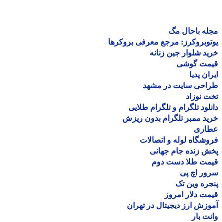
ه باحال مگ
وبروکرز: مرجع معرفی بروکرها
د شلوار جین زنانه
مت گوشی
ان پدیا
احی سایت در مشهد
 نوزاد
لود تلگرام و تلگرام طلایی
د ممبر تلگرام بدون ریزش
اری
شگاه لوله و اتصالات
 زنده جام جهانی
مت طلا دست دوم
ر اچ پی
ره وین تک
ت دلار امروز
زش ارز دیجیتال در تهران
ت بار