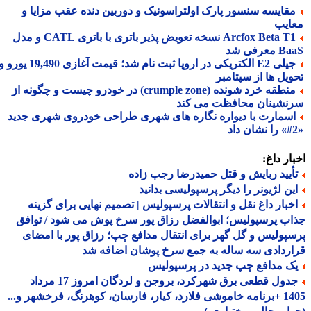
قایسه سنسور پارک اولتراسونیک و دوربین دنده عقب مزایا و
ایب
Arcfox Beta T1 نسخه تعویض پذیر باتری با باتری CATL و مدل
معرفی شد
جیلی E2 الکتریکی در اروپا ثبت نام شد؛ قیمت آغازی 19,490 یورو و
ویل ها از سپتامبر
منطقه خرد شونده (crumple zone) در خودرو چیست و چگونه از
نشینان محافظت می کند
سمارت با دیواره نگاره های شهری طراحی خودروی شهری جدید
ار داغ:
أیید ربایش و قتل حمیدرضا رجب زاده
ین لژیونر را دیگر پرسپولیسی بدانید
خبار داغ نقل و انتقالات پرسپولیس | تصمیم نهایی برای گزینه
ب پرسپولیس؛ ابوالفضل رزاق پور سرخ پوش می شود / توافق
پولیس و گل گهر برای انتقال مدافع چپ؛ رزاق پور با امضای
ردادی سه ساله به جمع سرخ پوشان اضافه شد
ک مدافع چپ جدید در پرسپولیس
جدول قطعی برق شهرکرد، بروجن و لردگان امروز 17 مرداد
1405 +برنامه خاموشی فلارد، کیار، فارسان، کوهرنگ، فرخشهر و...