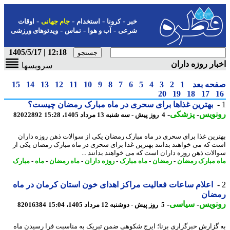
-
-
-
-
خبر
کرونا
استخدام
جام جهانی
اوقات
-
-
-
شرعی
آب و هوا
تماس
ویدئوهای ورزشی
12:18 | 1405/5/17
ار روزه داران
سرویسها
حه بعد
1
2
3
4
5
6
7
8
9
10
11
12
13
14
15
20
19
18
17
بهترین غذاها برای سحری در ماه مبارک رمضان چیست؟
نویس
-
پزشکی
-
4 روز پیش - سه شنبه 13 مرداد 1405، 15:28
82022892
رین غذا برای سحری در ماه مبارک رمضان یکی از سوالات ذهن روزه داران
 که می خواهند بدانند بهترین غذا برای سحری در ماه مبارک رمضان یکی از
لات ذهن روزه داران است که می خواهند بدانند ...
 مبارک رمضان
-
رمضان
-
ماه مبارک
-
روزه داران
-
ماه رمضان
-
ماه
-
مبارک
اعلام ساعات فعالیت مراکز اهدای خون استان کرمان در ماه
ضان
نویس
-
سیاسی
-
5 روز پیش - دوشنبه 12 مرداد 1405، 15:04
82016384
گزارش خبرگزاری برنا؛ ایرج شکوهی ضمن تبریک به مناسبت فرا رسیدن ماه