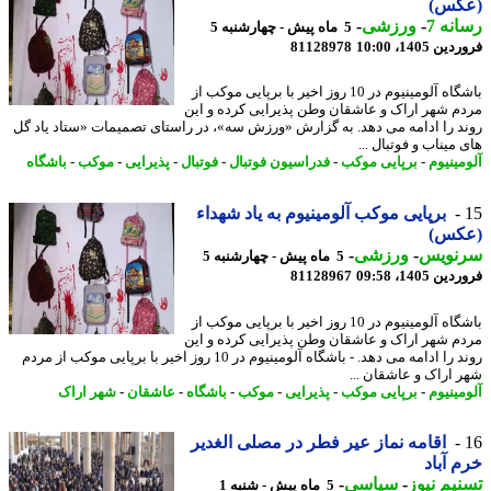
کس)
نه 7
-
ورزشی
-
5 ماه پیش - چهارشنبه 5
 1405، 10:00
81128978
باشگاه آلومینیوم در 10 روز اخیر با برپایی موکب از
م شهر اراک و عاشقان وطن پذیرایی کرده و این
د را ادامه می دهد. به گزارش «ورزش سه»، در راستای تصمیمات «ستاد یاد گل
میناب و فوتبال ...
مینیوم
-
برپایی موکب
-
فدراسیون فوتبال
-
فوتبال
-
پذیرایی
-
موکب
-
باشگاه
برپایی موکب آلومینیوم به یاد شهداء
کس)
نویس
-
ورزشی
-
5 ماه پیش - چهارشنبه 5
 1405، 09:58
81128967
باشگاه آلومینیوم در 10 روز اخیر با برپایی موکب از
م شهر اراک و عاشقان وطن پذیرایی کرده و این
روند را ادامه می دهد. - باشگاه آلومینیوم در 10 روز اخیر با برپایی موکب از مردم
 اراک و عاشقان ...
مینیوم
-
برپایی موکب
-
پذیرایی
-
موکب
-
باشگاه
-
عاشقان
-
شهر اراک
اقامه نماز عیر فطر در مصلی الغدیر
 آباد
یم نیوز
-
سیاسی
-
5 ماه پیش - شنبه 1