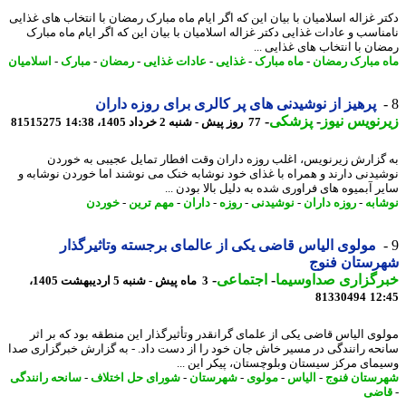
ر غزاله اسلامیان با بیان این که اگر ایام ماه مبارک رمضان با انتخاب های غذایی
ناسب و عادات غذایی دکتر غزاله اسلامیان با بیان این که اگر ایام ماه مبارک
ان با انتخاب های غذایی ...
 مبارک رمضان
-
ماه مبارک
-
غذایی
-
عادات غذایی
-
رمضان
-
مبارک
-
اسلامیان
پرهیز از نوشیدنی های پر کالری برای روزه داران
نویس نیوز
-
پزشکی
-
77 روز پیش - شنبه 2 خرداد 1405، 14:38
81515275
گزارش زیرنویس، اغلب روزه داران وقت افطار تمایل عجیبی به خوردن
یدنی دارند و همراه با غذای خود نوشابه خنک می نوشند اما خوردن نوشابه و
ر آبمیوه های فراوری شده به دلیل بالا بودن ...
ابه
-
روزه داران
-
نوشیدنی
-
روزه
-
داران
-
مهم ترین
-
خوردن
مولوی الیاس قاضی یکی از عالمای برجسته وتاثیرگذار
رستان فنوج
رگزاری صداوسیما
-
اجتماعی
-
3 ماه پیش - شنبه 5 اردیبهشت 1405،
81330494
12
وی الیاس قاضی یکی از علمای گرانقدر وتأثیرگذار این منطقه بود که بر اثر
حه رانندگی در مسیر خاش جان خود را از دست داد. - به گزارش خبرگزاری صدا
مای مرکز سیستان وبلوچستان، پیکر این ...
ستان فنوج
-
الیاس
-
مولوی
-
شهرستان
-
شورای حل اختلاف
-
سانحه رانندگی
ضی