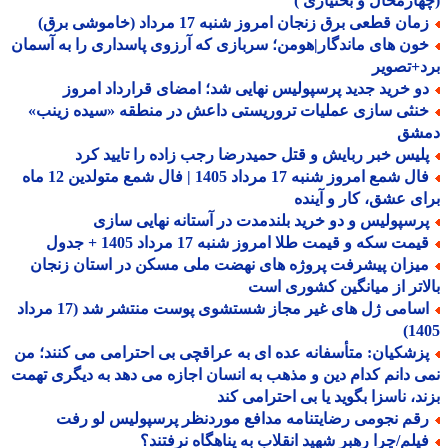
ارمحال و بختیاری )
ان قطعی برق زنجان امروز شنبه 17 مرداد (خاموشی برق)
ون های ماندگار|هومن؛ سربازی که آرزوی پاسداری را به آسمان
+تصویر
و خرید جدید پرسپولیس نهایی شد؛ امضای قرارداد امروز
نثی سازی عملیات تروریستی داعش در منطقه «سیده زینب»
شق
لیس خبر ربایش و قتل حمیدرضا رجب زاده را تایید کرد
فال شمع امروز شنبه 17 مرداد 1405 | فال شمع متولدین 12 ماه
ی عشق، کار و آینده
رسپولیس و دو خرید بلندمدت در آستانه نهایی سازی
مت سکه و قیمت طلا امروز شنبه 17 مرداد 1405 + جدول
یزان پیشرفت پروژه های نهضت ملی مسکن در استان زنجان
اتر از میانگین کشوری است
اسامی ژل های غیر مجاز شستشوی پوست منتشر شد (17 مرداد
14
زشکیان: متأسفانه عده ای به عراقچی بی احترامی می کنند؛ من
 دانم کدام دین و مذهب به انسان اجازه می دهد به دیگری تهمت
د، ناسزا بگوید یا بی احترامی کند
قم نجومی رضایتنامه مدافع موردنظر پرسپولیس لو رفت
یلم/چرا رهبر شهید انقلاب به پناهگاه نرفتند؟