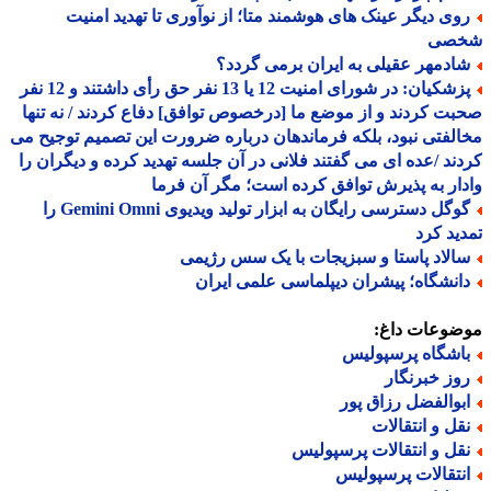
وی دیگر عینک های هوشمند متا؛ از نوآوری تا تهدید امنیت
صی
ادمهر عقیلی به ایران برمی گردد؟
پزشکیان: در شورای امنیت 12 یا 13 نفر حق رأی داشتند و 12 نفر
ت کردند و از موضع ما [درخصوص توافق] دفاع کردند / نه تنها
لفتی نبود، بلکه فرماندهان درباره ضرورت این تصمیم توجیح می
ند /عده ای می گفتند فلانی در آن جلسه تهدید کرده و دیگران را
ار به پذیرش توافق کرده است؛ مگر آن فرما
گوگل دسترسی رایگان به ابزار تولید ویدیوی Gemini Omni را
ید کرد
الاد پاستا و سبزیجات با یک سس رژیمی
انشگاه؛ پیشران دیپلماسی علمی ایران
ضوعات داغ:
اشگاه پرسپولیس
وز خبرنگار
بوالفضل رزاق پور
قل و انتقالات
قل و انتقالات پرسپولیس
نتقالات پرسپولیس