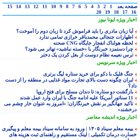
حه بعد
1
2
3
4
5
6
7
8
9
10
11
12
13
14
15
20
19
18
17
بار ویژه
ایونا نیوز
یا زبان مادری را باید فراموش کرد تا زبان دوم را آموخت؟
ظهارات جنجالی محمدباقر خرازی تمامی ندارد
حظه هولناک انفجار جایگاه CNG صحنه
را دستمزد خبرنگار با «خسته نباشید» تهاتر می شود؟
رس نعیمه نظام دوست از بغل کردن یک دختر
بار ویژه
سرنویس
نگ فلیک با دکو برای خرید ستاره لیگ برتری
یران چگونه دست بالای تجارت مواد غذایی در منطقه را از دست
د؟
ازگشت دو ستاره: تا دندان مسلح برای فتح اروپا
ور آمریکا علیه ادامه جنگ با ایران وارد عمل شدند
أکید جهانگیر بر نقش خبرنگاران؛ «امروز به عنوان خار چشم می
خشند»
بار ویژه
اندیشه معاصر
بیمه معلم سیناد ۱۴۰۵ | ورود به سامانه سیناد بیمه معلم و پیگیری
ارت درمان تکمیلی | لینک مستقیم و راهنمای ثبت هزینه های