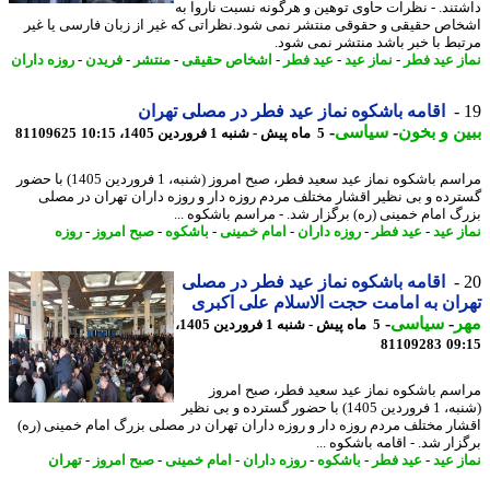
تند. - نظرات حاوی توهین و هرگونه نسبت ناروا به
اص حقیقی و حقوقی منتشر نمی شود.نظراتی که غیر از زبان فارسی یا غیر
بط با خبر باشد منتشر نمی شود.
ز عید فطر
-
نماز عید
-
عید فطر
-
اشخاص حقیقی
-
منتشر
-
فریدن
-
روزه داران
اقامه باشکوه نماز عید فطر در مصلی تهران
ن و بخون
-
سیاسی
-
5 ماه پیش - شنبه 1 فروردین 1405، 10:15
81109625
مراسم باشکوه نماز عید سعید فطر، صبح امروز (شنبه، 1 فروردین 1405) با حضور
رده و بی نظیر اقشار مختلف مردم روزه دار و روزه داران تهران در مصلی
گ امام خمینی (ره) برگزار شد. - مراسم باشکوه ...
ز عید
-
عید فطر
-
روزه داران
-
امام خمینی
-
باشکوه
-
صبح امروز
-
روزه
اقامه باشکوه نماز عید فطر در مصلی
ان به امامت حجت الاسلام علی اکبری
ر
-
سیاسی
-
5 ماه پیش - شنبه 1 فروردین 1405،
81109283
09
سم باشکوه نماز عید سعید فطر، صبح امروز
(شنبه، 1 فروردین 1405) با حضور گسترده و بی نظیر
ار مختلف مردم روزه دار و روزه داران تهران در مصلی بزرگ امام خمینی (ره)
ار شد. - اقامه باشکوه ...
ز عید
-
عید فطر
-
باشکوه
-
روزه داران
-
امام خمینی
-
صبح امروز
-
تهران