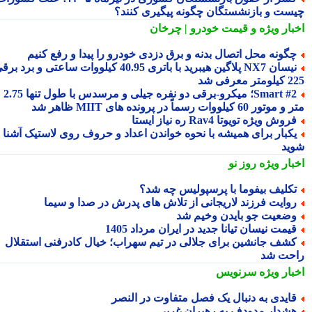
ست و بازنشستگان چگونه پیگیری کنند؟
بار ویژه
و قیمت خودرو | چرخان
گونه محل اتصال بدنه و برق دزدی خودرو را پیدا و رفع کنیم
نیسان NX7 پلاگین هیبرید با باتری 40.95 کیلووات ساعتی و برد برقی
 معرفی شد
Smart #2؛ میکرو-برقی دو نفره جیلی و مرسدس با طول تنها 2.75
ور 60 کیلووات رسماً در پرونده های MIIT ظاهر شد
روش ویژه تویوتا Rav4 ره نیاز ایستا
کبار برای همیشه با نحوه خواندن اعداد و حروف روی لاستیک آشنا
ید
بار ویژه
روز نو
کلیف بیفوما با پرسپولیس چه شد؟
وایت فرزند لاریجانی از تلاش های پدرش در صدا و سیما
ضعیت جو بایدن وخیم شد
یمت نیسان تیانا جدید در ایران مرداد 1405
شف جانشین برای جلالی در تیم سهراب؛ خیال کادرفنی استقلال
حت شد
بار ویژه
سرنویس
ایدی به دنبال یک فصل متفاوت در النصر
شدار مدودف به رهبران غربی