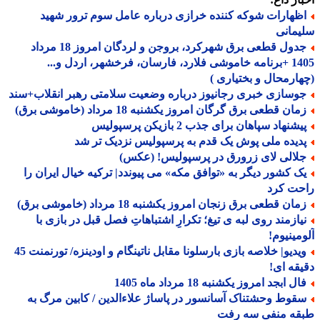
ظهارات شوکه کننده خرازی درباره عامل سوم ترور شهید
مانی
جدول قطعی برق شهرکرد، بروجن و لردگان امروز 18 مرداد
1405 +برنامه خاموشی فلارد، فارسان، فرخشهر، اردل و...
ارمحال و بختیاری )
وسازی خبری رجانیوز درباره وضعیت سلامتی رهبر انقلاب+سند
ان قطعی برق گرگان امروز یکشنبه 18 مرداد (خاموشی برق)
شنهاد سپاهان برای جذب 2 بازیکن پرسپولیس
دیده ملی پوش یک قدم به پرسپولیس نزدیک تر شد
لالی لای زرورق در پرسپولیس! (عکس)
ک کشور دیگر به «توافق مکه» می پیوندد| ترکیه خیال ایران را
حت کرد
ان قطعی برق زنجان امروز یکشنبه 18 مرداد (خاموشی برق)
یازمند روی لبه ی تیغ؛ تکرارِ اشتباهاتِ فصل قبل در بازی با
مینیوم!
ویدیو| خلاصه بازی بارسلونا مقابل ناتینگام و اودینزه/ تورنمنت 45
قه ای!
ل ابجد امروز یکشنبه 18 مرداد ماه 1405
قوط وحشتناک آسانسور در پاساژ علاءالدین / کابین مرگ به
قه منفی سه رفت