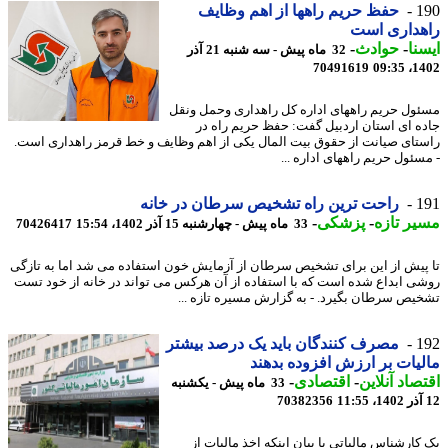
1
حفظ حریم راهها از اهم وظایف
هداری است
نا
-
حوادث
-
32 ماه پیش - سه شنبه 21 آذر
70491619
1402
ول حریم راههای اداره کل راهداری وحمل ونقل
ه ای استان اردبیل گفت: حفظ حریم راه در
تای صیانت از حقوق بیت المال یکی از اهم وظایف و خط قرمز راهداری است.
سئول حریم راههای اداره ...
1
راحت ترین راه تشخیص سرطان در خانه
ر تازه
-
پزشکی
-
33 ماه پیش - چهارشنبه 15 آذر 1402، 15:54
70426417
پیش از این برای تشخیص سرطان از آزمایش خون استفاده می شد اما به تازگی
ی ابداع شده است که با استفاده از آن هرکس می تواند در خانه از خود تست
یص سرطان بگیرد. - به گزارش مسیره تازه ...
1
مصرف کنندگان باید یک درصد بیشتر
یات بر ارزش افزوده بدهند
صاد آنلاین
-
اقتصادی
-
33 ماه پیش - یکشنبه
70382356
کارشناس مالیاتی با بیان اینکه اخذ مالیات از