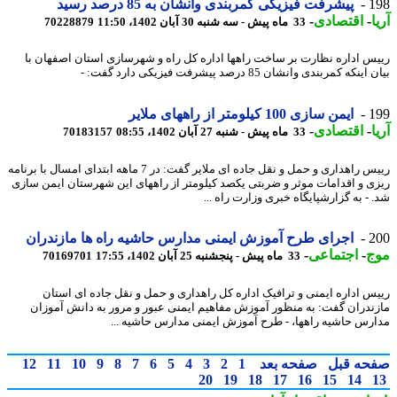
1
پیشرفت فیزیکی کمربندی وانشان به 85 درصد رسید
-
اقتصادی
-
33 ماه پیش - سه شنبه 30 آبان 1402، 11:50
70228879
س اداره نظارت بر ساخت راهها اداره کل راه و شهرسازی استان اصفهان با
نکه کمربندی وانشان 85 درصد پیشرفت فیزیکی دارد گفت: -
1
ایمن سازی 100 کیلومتر از راههای ملایر
-
اقتصادی
-
33 ماه پیش - شنبه 27 آبان 1402، 08:55
70183157
رییس راهداری و حمل و نقل جاده ای ملایر گفت: در 7 ماهه ابتدای امسال با برنامه
ی و اقدامات موثر و ضربتی یکصد کیلومتر از راههای این شهرستان ایمن سازی
 - به گزارشپایگاه خبری وزارت راه ...
2
اجرای طرح آموزش ایمنی مدارس حاشیه راه ها مازندران
ج
-
اجتماعی
-
33 ماه پیش - پنجشنبه 25 آبان 1402، 17:55
70169701
س اداره ایمنی و ترافیک اداره کل راهداری و حمل و نقل جاده ای استان
ندران گفت: به منظور آموزش مفاهیم ایمنی عبور و مرور به دانش آموزان
رس حاشیه راهها، - طرح آموزش ایمنی مدارس حاشیه ...
حه قبل
صفحه بعد
1
2
3
4
5
6
7
8
9
10
11
12
20
19
18
17
16
15
14