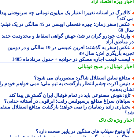
بار ویژه
اقتصاد آزاد
الابرگ در آستانه تغییر؛ اعتبار یک میلیون تومانی چه سرنوشتی پیدا
 کند؟
عکس| سفر زمان؛ چهره فتحعلی اویسی در 45 سالگی در یک فیلم؛
 69
اردات خودرو گران تر شد/ جهش گواهی اسقاط و محدودیت جدید
 مناطق آزاد
عکس| سفر به گذشته؛ آفرین عبیسی در 19 سالگی و در دومین
ربه بازیگری اش؛ سال 49
یست قیمت اجاره مسکن در جوادیه + جدول مردادماه 1405
بار فوتبال در صبح فوتبالی
دافع سابق استقلال شاگرد منصوریان می شود؟
نیس اکرت چشم انتظار بازگشت به تیم ملی؛ «می خواهم خودم را
ان بدهم»
اج: هوش مصنوعی باید در تمام فوتبال ایران گسترش پیدا کند
پاهان سراغ مدافع پرسپولیس رفت؛ ابرقویی در آستانه جدایی؟
ختیاری زاده رضاییان را نمی خواهد؛ بازگشت مدافع استقلال منتفی
؟
بار ویژه
تک ناک
یا وقوع سیلاب های سنگین در پاییز صحت دارد؟