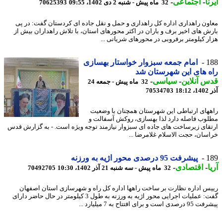
ا
-
اجتماعی
-
32 ماه پیش - شنبه 2 دی 1402، 09:55
70625393
ون راهداری اداره کل راهداری و حمل و نقل جاده ای کردستان گفت: در پی
ش های اخیر برف و باران در اکثر محورهای استان، با تلاش راهداران بیش از
ر کیلومتر برفروبی در محورهای شریانی ...
1
امام جمعه سبزوار خواستار بهسازی
 های این شهرستان شد
 آنلاین
-
سیاسی
-
32 ماه پیش - جمعه 24
18
70534703
های ارتباطی این شهرستان همچنان با وضعیت
وب فاصله دارد لذا بهسازی، روکش آسفالت و
قای زیرساخت های جاده ای سبزوار نیازمند توجه ویژه است. - به گزارش قدس
سان، حجت الاسلام غلامرضا ...
1
پیشرفت 95 درصدی محور اژیه به ورزنه
-
اقتصادی
-
32 ماه پیش - سه شنبه 21 آذر 1402، 10:30
70492705
س اداره نظارت بر ساخت راهها اداره کل راه و شهرسازی استان اصفهان
گفت: عملیات اجرایی محور اژیه به ورزنه به طول 3 کیلومتر در حال حاضر دارای
ست و برای افتتاح به 7 میلیارد ...