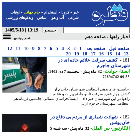
-
-
-
-
خبر
کرونا
استخدام
جام جهانی
اوقات
-
-
-
شرعی
آب و هوا
تماس
ویدئوهای ورزشی
13:19 | 1405/5/18
ار راهها - صفحه دهم
سرویسها
حه قبل
صفحه بعد
1
2
3
4
5
6
7
8
9
10
11
12
20
19
18
17
16
15
14
1
کشف سرقت علائم جاده ای در
رستان جاجرم
نا
-
حوادث
-
32 ماه پیش - پنجشنبه 7 دی 1402،
70694742
09
شین فرماندهی انتظامی شهرستان جاجرم از
 چهار فقره سرقت تابلو ها، تجهیزات و علائم
ها در این شهرستان خبر داد. - ایسنا/خراسان شمالی جانشین فرماندهی
ظامی شهرستان جاجرم از ...
1
شهادت شماری از مردم بی دفاع در
ن یونس
ارنیوز
-
بین الملل
-
32 ماه پیش - سه شنبه 5