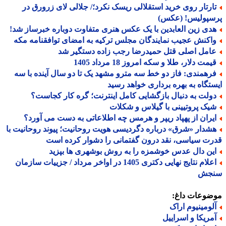
ارتار روی خرید استقلالی ریسک نکرد؛/ جلالی لای زرورق در
سپولیس! (عکس)
دی زین العابدین با یک عکس هنری متفاوت دوباره خبرساز شد!
اکنش عجیب نمایندگان مجلس ترکیه به امضای توافقنامه مکه
امل اصلی قتل حمیدرضا رجب زاده دستگیر شد
مت دلار، طلا و سکه امروز 18 مرداد 1405
رهمندی: فاز دو خط سه مترو مشهد یک تا دو سال آینده با سه
تگاه به بهره برداری خواهد رسید
ولت به دنبال بازگشایی کامل اینترنت؛ گره کار کجاست؟
یک پروتیینی با گیلاس و شکلات
یران از پهپاد ریپر و هرمس چه اطلاعاتی به دست می آورد؟
شدار «شرق» درباره دگردیسی هویت روحانیت؛ پیوند روحانیت با
ت سیاسی، نقد درون گفتمانی را دشوار کرده است
ین دال عدس خوشمزه را به روش بوشهری ها بپزید
اعلام نتایج نهایی دکتری 1405 در اواخر مرداد / جزییات سازمان
جش
ضوعات داغ:
لومینیوم اراک
مریکا و اسراییل