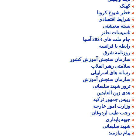
هنک
طر شیوع کرونا
رایط اقتصادی
سته معیشتی
اسیسات نطنز
م ملت های 2023 آسیا
ابطه با فرانسه
وزنامه شرق
ازمان سنجش آموزش کشور
لامتی رهبر انقلاب
سانه های اسراییلی
ازمان سنجش آموزش
رور شهید سلیمانی
دی زین العابدین
ییس جمهور ترکیه
زارت امور خارجه
جب طیب اردوغان
بهه پایداری
هید سلیمانی
یام نیازمند