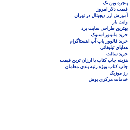
ره وین تک
ت دلار امروز
زش ارز دیجیتال در تهران
ت بار
رین طراحی سایت یزد
د مانیتور استوک
د فالوور پاپ آپ اینستاگرام
یای تبلیغاتی
ید سالت
نه چاپ کتاب با ارزان ترین قیمت
 کتاب ویژه رتبه بندی معلمان
موزیک
مات مرکزی بوش