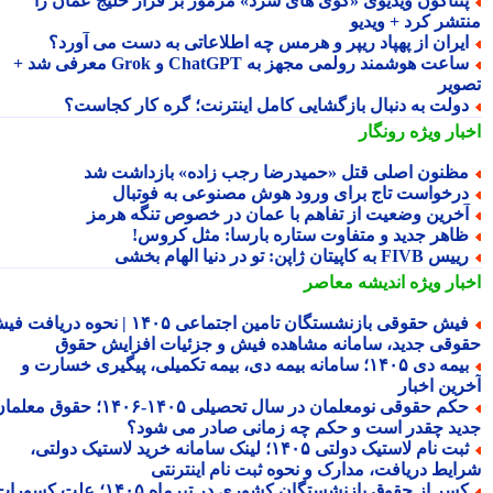
نتاگون ویدیوی «گوی های سرد» مرموز بر فراز خلیج عمان را
تشر کرد + ویدیو
یران از پهپاد ریپر و هرمس چه اطلاعاتی به دست می آورد؟
ساعت هوشمند رولمی مجهز به ChatGPT و Grok معرفی شد +
ویر
ولت به دنبال بازگشایی کامل اینترنت؛ گره کار کجاست؟
بار ویژه
رونگار
ظنون اصلی قتل «حمیدرضا رجب زاده» بازداشت شد
رخواست تاج برای ورود هوش مصنوعی به فوتبال
خرین وضعیت از تفاهم با عمان در خصوص تنگه هرمز
اهر جدید و متفاوت ستاره بارسا: مثل کروس!
س FIVB به کاپیتان ژاپن: تو در دنیا الهام بخشی
بار ویژه
اندیشه معاصر
فیش حقوقی بازنشستگان تامین اجتماعی ۱۴۰۵ | نحوه دریافت فیش
وقی جدید، سامانه مشاهده فیش و جزئیات افزایش حقوق
بیمه دی ۱۴۰۵؛ سامانه بیمه دی، بیمه تکمیلی، پیگیری خسارت و
رین اخبار
حکم حقوقی نومعلمان در سال تحصیلی ۱۴۰۵-۱۴۰۶؛ حقوق معلمان
ید چقدر است و حکم چه زمانی صادر می شود؟
ثبت نام لاستیک دولتی ۱۴۰۵؛ لینک سامانه خرید لاستیک دولتی،
ایط دریافت، مدارک و نحوه ثبت نام اینترنتی
کسر از حقوق بازنشستگان کشوری در تیرماه ۱۴۰۵؛ علت کسورات