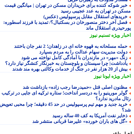
بر شوکه کننده برای خریداران مسکن در تهران | میانگین قیمت
کن در تهران به عدد عجیبی رسید
ریدهای استقلال مقابل پرسپولیس (عکس)
صل آخر دختر منصورخان در بسکتبال؟/ تمدید با فرزند اسطوره:
رحیدری استقلال ماند
بار ویژه
تسنیم نیوز
مله مسلحانه به قهوه خانه ای در زاهدان؛ 2 نفر جان باختند
ولت مدیریت سهام عدالت را به مردم بسپارد
نگ «مهر» در مازندران با آمادگی کامل نواخته می شود
ادداشت| چرا سیستان و بلوچستان به خبرنگار کنشگر نیاز دارد؟
 از 20 هزار نفر در جنگ از خدمات وکالتی بهره مند شدند
بار ویژه
ایونا نیوز
ظنون اصلی قتل «حمیدرضا رجب زاده» بازداشت شد
ولر مورینیو را به دردسر انداخت؛ ستاره ترکیه ای جایی در ترکیب
ال مادرید ندارد؟
خرید جدید و مهم تیم پرسپولیس در حد 45 دقیقه؛ چرا محبی تعویض
؟
خایر نفت آمریکا به کف 40 ساله رسید
گل های باران خورده» علیرضا قربانی منتشر شد
ار داغ: