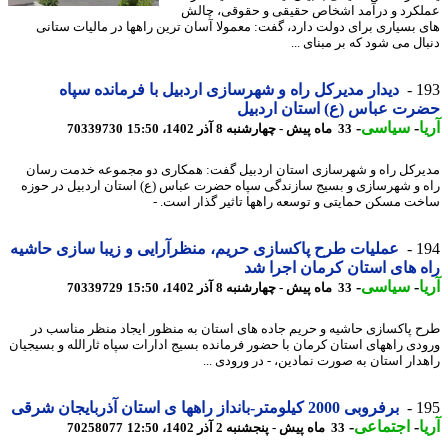
کرد و درآمد اشخاص حقیقی و حقوقی، چالش
 بسیاری برای دولت دارد، گفت: معمولا آسان ترین راهها در مالیات ستانی
ل می شود که بر مبنای ...
1
دیدار مدیرکل راه و شهرسازی اردبیل با فرمانده سپاه
ت عباس (ع) استان اردبیل
-
سیاسی
-
33 ماه پیش - چهارشنبه 8 آذر 1402، 15:50
70339730
رکل راه و شهرسازی استان اردبیل گفت: همکاری دو مجموعه خدمت رسان
 و شهرسازی و بسیج سازندگی سپاه حضرت عباس (ع) استان اردبیل در حوزه
ت مسکن حمایتی و توسعه راهها تاثیر گذار است. -
1
عملیات طرح پاکسازی حریم، منظرآرایی و زیبا سازی حاشیه
 های استان کرمان اجرا شد
-
سیاسی
-
33 ماه پیش - چهارشنبه 8 آذر 1402، 15:50
70339729
 پاکسازی حاشیه و حریم جاده های استان به منظور ایجاد منظر مناسب در
دی راههای استان کرمان با حضور فرمانده بسیج ادارات سپاه ثارالله و بسیجیان
دار استان به صورت نمادین، - در ورودی ...
1
برفروبی 2000 کیلومتر-بانداز راهها ی استان آذربایجان شرقی
-
اجتماعی
-
33 ماه پیش - پنجشنبه 2 آذر 1402، 12:50
70258077