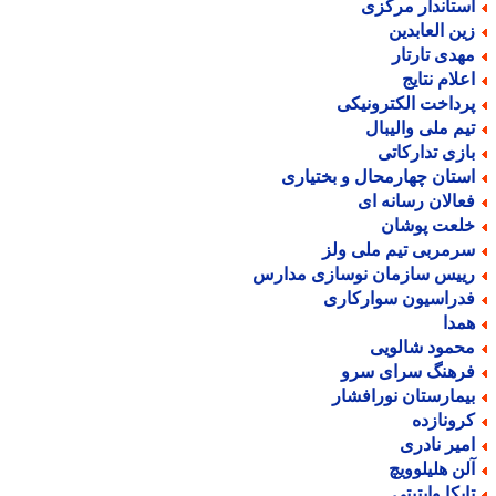
ستاندار مرکزی
ین العابدین
هدی تارتار
علام نتایج
رداخت الکترونیکی
یم ملی والیبال
ازی تدارکاتی
ستان چهارمحال و بختیاری
عالان رسانه ای
لعت پوشان
رمربی تیم ملی ولز
ییس سازمان نوسازی مدارس
دراسیون سوارکاری
مدا
حمود شالویی
رهنگ سرای سرو
یمارستان نورافشار
رونازده
میر نادری
لن هلیلوویچ
ایکا وایتیتی