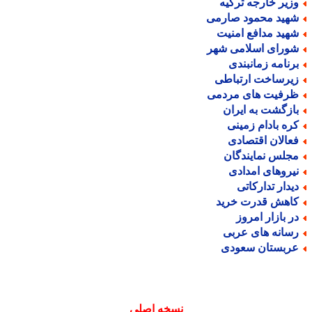
زیر خارجه ترکیه
هید محمود صارمی
هید مدافع امنیت
ورای اسلامی شهر
رنامه زمانبندی
یرساخت ارتباطی
رفیت های مردمی
ازگشت به ایران
ره بادام زمینی
عالان اقتصادی
جلس نمایندگان
یروهای امدادی
یدار تدارکاتی
اهش قدرت خرید
ر بازار امروز
سانه های عربی
ربستان سعودی
نسخه اصلی