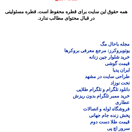
مه حقوق این سایت برای قطره محفوظ است. قطره مسئولیتی
در قبال محتوای مطالب ندارد.
ه باحال مگ
وبروکرز: مرجع معرفی بروکرها
د شلوار جین زنانه
مت گوشی
ان پدیا
احی سایت در مشهد
 نوزاد
لود تلگرام و تلگرام طلایی
د ممبر تلگرام بدون ریزش
اری
شگاه لوله و اتصالات
 زنده جام جهانی
مت طلا دست دوم
ر اچ پی