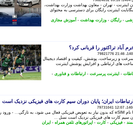
79824632
 اینترنت - تهران - معاون بهداشت وزارت بهداشت،
ان و آموزش پزشکی از اختصاص 6 مگابایت اینترنت رایگان برای دسترسی به محتوای
زشی
-
رایگان
-
وزارت بهداشت
-
آموزش مجازی
م آباد تراکتور را قربانی کرد؟
79821776
رسرعت و زیرساخت، پوشش، کیفیت و اقتصاد دیجیتال
رساخت های ارتباطی و افزایش پوشش اینترنت
اطات
-
اینترنت پرسرعت
-
ارتباطات و فناوری
-
79731041
نسل تازه ای از سیم کارت های دیجیتال با نام eSIM که بدون نیاز به تعویض فیزیکی فعال می شود، به تازگی… - و
مند
-
فیزیکی
-
کارت
-
اپراتورهای تلفن همراه
-
ایران