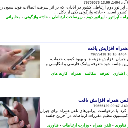
79709076
 اپراتور دوم ارتباطی کشور در آبادان، که بر اثر سرقت اتصالات فونداسیون رخ
شور است. - حادثه واژگونی یکی از دکل ...
اه
-
اپراتور
-
اپراتور دوم
-
زیرساخت ارتباطی
-
حادثه واژگونی
-
مخابراتی
 همراه افزایش یافت
79655438
 جبران افزایش هزینه ها و بهبود کیفیت خدمات،
رین جلسه خود «تعرفه پیامک فارسی و انگلیسی و
اعتباری
-
تعرفه
-
مکالمه
-
همراه
-
کارت های
تلفن همراه افزایش یافت
79655129
 کرد: با درخواست اپراتورهای تلفن همراه برای جبران
 کمیسیون تنظیم مقررات ارتباطات در آخرین جلسه
 فناوری
-
تلفن همراه
-
وزارت ارتباطات
-
فناوری