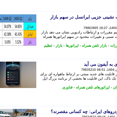
 نشینی جزیی ایرانسل در سهم بازار
79863905
م مقررات و ارتباطات رادیویی نشان می دهد بازار
ه ایران در تابستان 1404 با ثبات نسبی و تغییرات محدود در سهم اپراتورها همراه
رات
-
بازار تلفن همراه
-
اپراتورها
-
بازار
-
تنظیم
ی به آیفون می آید
79835210
بلیت های جدید مبتنی بر ارتباط ماهواره ای برای
 ناک، این قابلیت ها بخشی از برنامه بزرگ اپل
ان
-
اپراتورهای تلفن همراه
-
فناوری
دروهای ایرانی: چه کسانی مقصرند؟