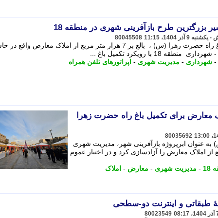
ر بزرگترین طرح بازآفرینی شهری در منطقه 18
80045508
­شهرداری منطقه 18 با رویکرد تکمیل باغ راه حضرت زهرا (س) ، بالغ بر 7 هزار متر مربع از املاک معارض واقع 
شهرداری
-
مدیریت شهری
-
اپراتورهای تلفن همراه
متر از املاک معارض برای تکمیل باغ راه حضرت زهرا
80035692
) به عنوان ابرپروژه بازآفرینی شهر، مدیریت شهری
لغ بر 7 هزار متر مربع از املاک معارض را آزادسازی کرد و در اختیار عموم
18
-
مدیریت شهری
-
معارض
-
املاک
هٔ طبقاتی و اینترنت دو-سطحی
80023549