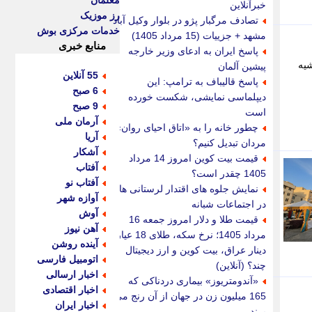
معلمان
خبرآنلاین
رز موزیک
تصادف مرگبار پژو در بلوار وکیل آباد
خدمات مرکزی بوش
مشهد + جزییات (15 مرداد 1405)
منابع خبری
پاسخ ایران به ادعای وزیر خارجه
در حاشیه
پیشین آلمان
55 آنلاین
پاسخ قالیباف به ترامپ: این
6 صبح
دیپلماسی نمایشی، شکست خورده
9 صبح
است
آرمان ملی
چطور خانه را به «اتاق احیای روان»
آریا
مردان تبدیل کنیم؟
آشکار
قیمت بیت کوین امروز 14 مرداد
آفتاب
1405 چقدر است؟
آفتاب نو
نمایش جلوه های اقتدار لرستانی ها
آوازه شهر
در اجتماعات شبانه
آوش
قیمت طلا و دلار امروز جمعه 16
آهن نیوز
مرداد 1405؛ نرخ سکه، طلای 18 عیار،
آینده روشن
دینار عراق، بیت کوین و ارز دیجیتال
اتومبیل فارسی
چند؟ (آنلاین)
اخبار ارسالی
«آندومتریوز» بیماری دردناکی که
اخبار اقتصادی
165 میلیون زن در جهان از آن رنج می
اخبار ایران
برند