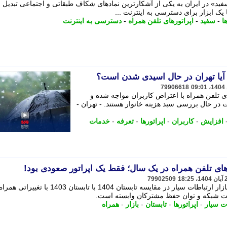
د» در ایران به یکی از آشکارترین نمادهای شکاف طبقاتی و اجتماعی تبدیل 
ها یک ابزار برای دسترسی به اینترنت ...
ا
-
سفید
-
اپراتورهای تلفن همراه
-
دسترسی به اینترنت
؛ آیا تهران در حال اسیدی شدن است؟
79906618
ی تلفن همراه با اعتراض کاربران مواجه شده و
در حال بررسی سبد هزینه خانوار هستند. - تهران -
افزایش
-
کاربران
-
اپراتورها
-
تعرفه
-
خدمات
رهای تلفن همراه در یک سال؛ فقط یک اپراتور صعودی بود!
79902509
بر اساس تازه ترین گزارش رگولاتوری، بازار ارتباطات سیار در مقایسه تابستان 1404 با تابستا
فیت شبکه و توان حفظ مشترکان وابسته است.
ت سیار
-
اپراتورها
-
تابستان
-
بازار
-
همراه