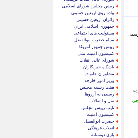
پویه آنلاین
رییس مجلس شورای اسلامی
پیام نفت
پیاده روی اربعین حسینی
تابناک
زائران اربعین حسینی
تازه نیوز
جمهوری اسلامی ایران
تبیان
مسئولیت های اجتماعی
رود رسمی
تجارت نیوز
سپاه حضرت ابوالفضل
تحریریه
رییس جمهور آمریکا
ترابر نیوز
کمیسیون امنیت ملی
ترفندباز
شورای عالی انقلاب
تریبون اقتصاد
باشگاه خبرنگاران
تسنیم نیوز
مشاوران خانواده
تک ناک
وزیر امور خارجه
تکراتو
هیئت رییسه مجلس
رت
توریسم آنلاین
رسیدن به آرزوها
تولید نیوز
جی
نقل و انتقالات
تیتر فوری
نایب رییس مجلس
تیکنا
کمیسیون امنیت
جاب ویژن
حضرت ابوالفضل
جار نیوز
انقلاب فرهنگی
جالبتر
بازی دوستانه