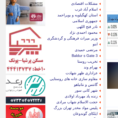
اکونیوز
مشکلات اقتصادی
الف
اسلام آباد غرب
انتشار آنلاین
استان کهگیلویه و بویراحمد
اندیشه قرن
جمهوری اسلامی
اندیشه معاصر
نادر فتح اللهی
اندیشه ها
محمود احمدی نژاد
انرژی پرس
وزیر میراث فرهنگی و گردشگری
ای استخدام
ابنو
ایتنا
مرتضی حمیدی
ایراف
Baldur s Gate 3
ایران آرت
تخریب روستا
ایران آنلاین
بهرام وند
ایران زندگی
عزاداری ظهر شهادت
ایران فوری
مقاوم سازی خانه های روستایی
ایرانی روز
گانتس و نتانیاهو
ایرانیتال
شهر کانی سور
ایرنا
زنده یاد مهرداد اولادی
ایسکانیوز
حجت الاسلام شهاب مرادی
ایسنا
پلیس مواد مخدر تهران بزرگ
ایکنا
ایلکای گوندوعان
ایلنا