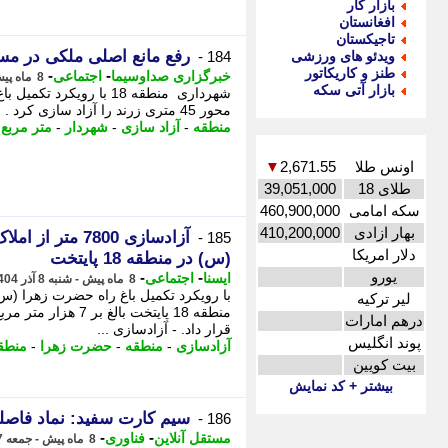
بازار کار
افغانستان
تاجیکستان
رفع مانع اصلی ملکی در مسی
ویدئو های ورزشی
184 -
طنز و کاریکاتور
-
-
خبرگزاری صداوسیما
اجتماعی
8 ماه پیش - یکشنبه 9 آذر 1404، 11:15
بازار آتی سکه
محور 45 متری زرند را آزاد سازی کرد . - ­شهرداری منطقه 18 با رویکرد تکمیل باغ ...
منطقه
-
آزاد سازی
-
شهردار
-
متر مربع
-
اونس طلا
2,671.55
▼
طلای 18
39,051,000
سکه امامی
460,900,000
بهار ازادی
410,200,000
آزادسازی 7800 
185 -
دلار امریکا
(س) در منطقه 18 پایتخت
یورو
-
-
ایسنا
اجتماعی
8 ماه پیش - شنبه 8 آذر 1404، 13:00
با رویکرد تکمیل باغ راه حضرت زهرا (س
لیر ترکیه
منطقه 18 پایتخت با
درهم امارات
قرار داد. - آزادسازی ...
پوند انگلیس
آزادسازی
-
منطقه
-
حضرت زهرا
-
منطقه 
بیت کویین
بیشتر + کد نمایش
سیم کارت سفید: نماد فاصل
186 -
-
-
مستقل آنلاین
فناوری
8 ماه پیش - جمعه 7 آذر 1404، 08:17