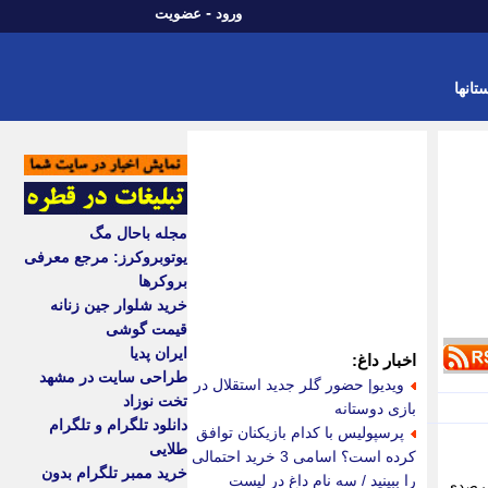
-
ورود
عضویت
تانها
مجله باحال مگ
یوتوبروکرز: مرجع معرفی
بروکرها
خرید شلوار جین زنانه
قیمت گوشی
ایران پدیا
اخبار داغ:
طراحی سایت در مشهد
ویدیو| حضور گلر جدید استقلال در
تخت نوزاد
بازی دوستانه
دانلود تلگرام و تلگرام
پرسپولیس با کدام بازیکنان توافق
طلایی
کرده است؟ اسامی 3 خرید احتمالی
خرید ممبر تلگرام بدون
را ببینید / سه نام داغ در لیست
رها در اردیبهشت امسال برای بازنگری قیمت بسته های اینترنت، مراجع تصمیم گیر با افزایش 20 درصدی