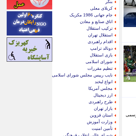
بنگر
اینتیتر
کربلای معلی
ایونا نیوز
جام جهانی 1986 مکزیک
بازتاب آنلاین
اتاق صنایع و معادن
باشگاه خبرنگاران
ترکیب استقلال
باغستان نیوز
استقلال تهران
بامبوک
اقدام راهبردی
ببین و بخون
دونالد ترامپ
بدینسان
بازی استقلال
بنکر
شورای اسلامی
بیت ران
تنظیم مقررات
پارس فوتبال
نایب رییس مجلس شورای اسلامی
پارسینه
انواع لبخند
پارسینه پلاس
مجلس آمریکا
پاز آنلاین
ارز دیجیتال
پاس گل
طرح راهبردی
پانا
بازار تهران
پرتو نیوز
رود رسمی
استان قزوین
پرسون
وزارت آموزش
پنجره نیوز
تأمین امنیت
پویامگ
شورای عالی انقلاب فرهنگی