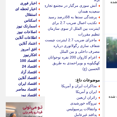
شده
اخبار فوری
آتش سوزی مرگبار در مجتمع تجاری
اخبار لحظه ای
سعیدیه همدان
استقلال
پرشدگی سدها به 58درصد رسید
اسکناس
تکذیب اعمال ضریب 2.7 برای
اسمارتک نیوز
اینترنت بین الملل از سوی سازمان
اصلاحات نیوز
تنظیم مقررات
اطلاعات آنلاین
ماجرای ضریب 2.7 اینترنت چیست؟
اعتماد آنلاین
شفاف سازی رگولاتوری درباره
افق امروز
مصرف داخلی و بین الملل
افکارنیوز
اعزام کاروان 200 نفره نوجوانان
اقتصاد 100
کهگیلویه و بویراحمدی به طریق
اقتصاد 24
الحسین (ع)
اقتصاد آزاد
اقتصاد آنلاین
موضوعات داغ:
اقتصاد ایران
مذاکرات ایران و آمریکا
اقتصاد معاصر
ایران و آمریکا
اقتصاد نیوز
ن 1403 با تغییراتی همراه شده
زائران اربعین
اکو ایران
نیروگاه خورشیدی
اکوفارس
وانتقالات پرسپولیس
اکونگار
پدافند غیرعامل