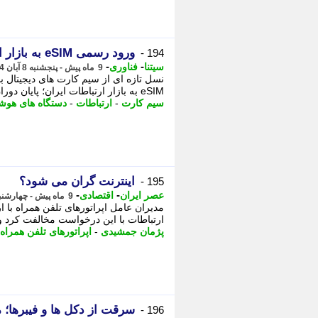
ورود رسمی eSIM به بازار ارتباطات ایران؛ پایان دوران سیم کارت های فیزیکی نزدیک است
194 -
-
-
سیتنا
فناوری
9 ماه پیش - پنجشنبه 8 آبان 1404، 12:05
eSIM به بازار ارتباطات ایران؛ پایان دوران سیم کارت های فیزیکی نزدیک است نسل ...
سیم کارت
-
ارتباطات
-
دستگاه های هوش
اینترنت گران می شود؟
195 -
-
-
عصر ایران
اقتصادی
9 ماه پیش - چهارشنبه 7 آبان 1404، 10:35
مدیران عامل اپراتورهای تلفن همراه با
ارتباطات با این درخواست مخالفت کرد و 
پژمان جمشیدی
-
اپراتورهای تلفن همراه
سرقت از دکل ها و فیبرها؛ 
196 -