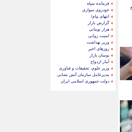
جام جم
فرمانده سپاه
جدید پرس
خودروی سواری
جماران
انتهای پیام/
جوان ایرانی
گزارش بازار
جهان مانا
هزار تومانی
جهان نگر
امنیت روانی
جهان نیوز
وزیر بهداشت
چطور
روزهای اخیر
چمپیونات
نوسان بازار
چمدون
آمار ازدواج
چه خبر
وزیر علوم، تحقیقات و فناوری
حادثه 24
مدیرعامل سازمان آتش نشانی
حرف تو
دولت جمهوری اسلامی ایران
حوادث پلاس
حوزه نیوز
خبر آنلاین
خبر جنوب
خبر سیاسی
خبر گردون
خبر ورزشی
خبرجو