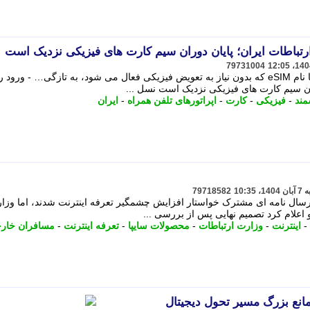
79731004
نسل تازه ای از سیم کارت های دیجیتال با نام eSIM که بدون نیاز به تعویض فیزیکی فعال می شود، به تازگی… - و
مند
-
فیزیکی
-
کارت
-
اپراتورهای تلفن همراه
-
ایران
79718582
 ارسال نامه ای مشترک خواستار افزایش چشمگیر تعرفه اینترنت شدند، اما وزا
اعلام کرد تصمیم نهایی پس از بررسی ...
-
اینترنت
-
وزارت ارتباطات
-
محصولات سایپا
-
تعرفه اینترنت
-
مسافران خار
مانع بزرگ مسیر تحول دیجیتال