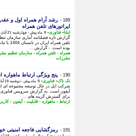
رشد آرام همراه اول و عقب
189 -
اپراتورهای تلفن همراه
-
-
ایلنا
فناوری
9 ماه پیش - چهارشنبه 21 آبان 1404، 18:27
گزارش تازه فصلنامه آماری سازمان تنظی
تلفن همرا
بوده است. - گزارش ...
همراه
-
تلفن همراه
-
سازمان تنظیم مقر
مقررات
پنج ویژگی ارتباط ماهواره ا
190 -
-
-
تک ناک
فناوری
9 ماه پیش - دوشنبه 19 آبان 1404، 08:51
شرکت اپل در حال توسعه مجموعه ای از قا
آیفون است. به گزارش سرویس فناوری تک
برای گسترش گزینه های ...
ارتباط
-
ماهواره
-
قابلیت
-
آیفون
-
کاربر
رمزگشایی فاجعه امنیتی خو
191 -
-
-
سرانه
پزشکی