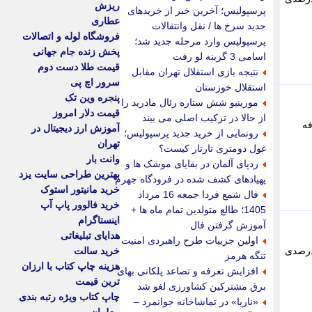
ریزش
پرسپولیس؛ آخرین خبر از خریدهای
عطاری
جدید سرخ ها / نقل وانتقالات
فروشگاه لوله و اتصالات
پرسپولیس وارد مرحله جدید شد؛
پخش زنده جام جهانی
اسامی 3 گزینه لو رفت
قیمت طلا دست دوم
نتیجه بازی استقلال تهران مقابل
سرور اچ پی
استقلال خوزستان
پنجره وین تک
مورینیو شش ستاره رئال مادرید را
قیمت دلار امروز
از حالا در ترکیب اصلی می بیند
عرفه
آموزش ارز دیجیتال در
رونمایی از خرید جدید پرسپولیس؛
تهران
غول دومتری تارتار کیست؟
وانت بار
ردپای آلمان در بقایای موشک ها و
بهترین طراحی سایت یزد
پهپادهای کشف شده در فرودگاه جهرم
خرید مانیتور استوک
فال شمع فردا جمعه 16 مرداد
خرید فالوور پاپ آپ
1405؛ طالع متولدین تمام ماه ها +
اینستاگرام
آموزش گرفتن فال
هدایای تبلیغاتی
اولین جزییات طرح راهبردی امنیت
رها در اردیبهشت امسال برای بازنگری قیمت بسته های اینترنت، مراجع تصمیم گیر با افزایش 20 درصدی
خرید سالت
تنگه هرمز
هزینه چاپ کتاب با ارزان
افزایش تعرفه و تصاعد پلکانی بهای
ترین قیمت
برق مشترکین کشاورزی لغو شد
چاپ کتاب ویژه رتبه بندی
«ناریا» در تماشاخانه جوانمرد –