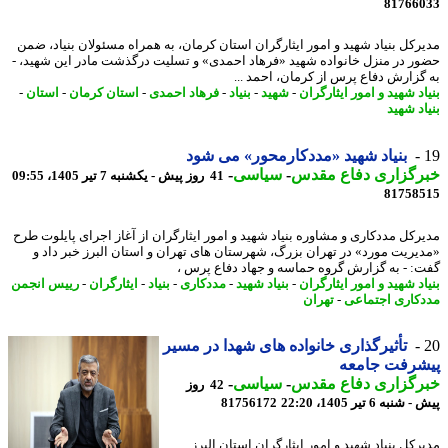
81766
رکل بنیاد شهید و امور ایثارگران استان کرمان، به همراه مسئولان بنیاد، ضمن
ر در منزل خانواده شهید «فرهاد احمدی» و تسلیت درگذشت مادر این شهید، -
گزارش دفاع پرس از کرمان، احمد ...
د شهید و امور ایثارگران
-
شهید
-
بنیاد
-
فرهاد احمدی
-
استان کرمان
-
استان
-
د شهید
بنیاد شهید «مددکارمحور» می شود
رگزاری دفاع مقدس
-
سیاسی
-
41 روز پیش - یکشنبه 7 تیر 1405، 09:55
81758
رکل مددکاری و مشاوره بنیاد شهید و امور ایثارگران از آغاز اجرای پایلوت طرح
یریت مورد» در تهران بزرگ، شهرستان های تهران و استان البرز خبر داد و
: - به گزارش گروه حماسه و جهاد دفاع پرس ،
د شهید و امور ایثارگران
-
بنیاد شهید
-
مددکاری
-
بنیاد
-
ایثارگران
-
رییس انجمن
کاری اجتماعی
-
تهران
تأثیرگذاری خانواده های شهدا در مسیر
شرفت جامعه
رگزاری دفاع مقدس
-
سیاسی
-
42 روز
نبه 6 تیر 1405، 22:20
81756172
رکل بنیاد شهید و امور ایثارگران استان البرز