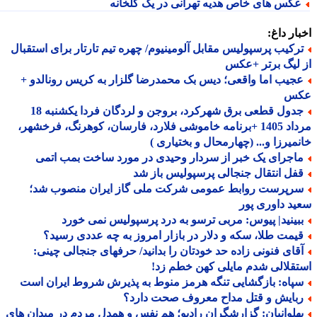
کس های خاص هدیه تهرانی در یک گلخانه
ار داغ:
رکیب پرسپولیس مقابل آلومینیوم/ چهره تیم تارتار برای استقبال
لیگ برتر +عکس
جیب اما واقعی؛ دیس بک محمدرضا گلزار به کریس رونالدو +
س
جدول قطعی برق شهرکرد، بروجن و لردگان فردا یکشنبه 18
مرداد 1405 +برنامه خاموشی فلارد، فارسان، کوهرنگ، فرخشهر،
میرزا و... (چهارمحال و بختیاری )
اجرای یک خبر از سردار وحیدی در مورد ساخت بمب اتمی
فل انتقال جنجالی پرسپولیس باز شد
رپرست روابط عمومی شرکت ملی گاز ایران منصوب شد؛
د داوری پور
بینید| پیوس: مربی ترسو به درد پرسپولیس نمی خورد
یمت طلا، سکه و دلار در بازار امروز به چه عددی رسید؟
قای فنونی زاده حد خودتان را بدانید/ حرفهای جنجالی چینی:
قلالی شدم مایلی کهن خطم زد!
پاه: بازگشایی تنگه هرمز منوط به پذیرش شروط ایران است
بایش و قتل مداح معروف صحت دارد؟
هلوانیان: گزارشگران رادیو؛ هم نفس و همدل مردم در میدان های