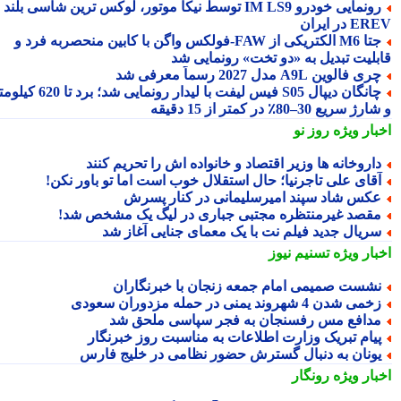
رونمایی خودرو IM LS9 توسط نیکا موتور، لوکس ترین شاسی بلند
 در ایران
جتا M6 الکتریکی از FAW‑فولکس واگن با کابین منحصربه فرد و
بلیت تبدیل به «دو تخت» رونمایی شد
ری فالوین A9L مدل 2027 رسماً معرفی شد
چانگان دیپال S05 فیس لیفت با لیدار رونمایی شد؛ برد تا 620 کیلومتر
 سریع 30–80٪ در کمتر از 15 دقیقه
بار ویژه
روز نو
اروخانه ها وزیر اقتصاد و خانواده اش را تحریم کنند
قای علی تاجرنیا؛ حال استقلال خوب است اما تو باور نکن!
کس شاد سپند امیرسلیمانی در کنار پسرش
قصد غیرمنتظره مجتبی جباری در لیگ یک مشخص شد!
ریال جدید فیلم نت با یک معمای جنایی آغاز شد
بار ویژه
تسنیم نیوز
شست صمیمی امام جمعه زنجان با خبرنگاران
می شدن 4 شهروند یمنی در حمله مزدوران سعودی
دافع مس رفسنجان به فجر سپاسی ملحق شد
یام تبریک وزارت اطلاعات به مناسبت روز خبرنگار
ونان به دنبال گسترش حضور نظامی در خلیج فارس
بار ویژه
رونگار