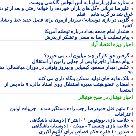
تاره سابق بارسلونا به لس آنجلس گلکسی پیوست
لیرضا قربانی «گل های باران خورده» را خواند/ رفتی و بعد از تو دنیا
ق شد در گریه هایم + فیلم
لزنی در بازی دوستانه؛/ سردار آزمون برای فصل جدید خط و نشان
ید
شدار امام جمعه بغداد درباره توطئه آمریکا
یام تسلیت بارسا به مسی و تشکر از پدرش
بار ویژه
اقتصاد آزاد
رفتن حق کارگر چند میلیون آب می خورد؟
یام معنادار تاجرنیا پس از جدایی رامین از استقلال
کس| دیدار مسعود کیمیایی و بهروز وثوقی در دوران میانسالی؛ دهه
انک ها به جای تولید مسکن بنگاه داری می کنند
امضای عضو هیئت مدیره استقلال روی اسناد مالی، 9 ماه پس از
تعفا
بار فوتبال در صبح فوتبالی
۴ متهم قتل حمیدرضا رجب زاده دستگیر شدند | جزییات اولین
ترافات
لاصه بازی یوونتوس ۱ - اینتر ۲ | دوستانه باشگاهی
لاصه بازی چلسی ۳ - میلان ۰ | دوستانه باشگاهی
ور ۱۰ فقره حکم قصاص برای کلثوم اکبری