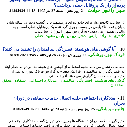
ه از راز یک پروفایل جعلی برداشت؟
 آرا نیوز
-
حوادث
-
21 روز پیش - شنبه 27 تیر 1405، 11:18
81895036
48 ساعت کابوس وار برای خانواده ای در مشهد، با بازگشت دختر 15 ساله شان
ان یافت. حالا پلیس در جست وجوی گرداننده یک پروفایل جعلی است و به
ین هشدار می دهد: - به گزارش شهرآرانیوز؛ 48 ساعت ...
نتری
-
خانواده
-
پلیس
-
دختر
-
رییس
-
پلیس مشهد
-
جعلی
آیا گوشی های هوشمند افسردگی سالمندان را تشدید می کنند؟
اک نیوز
-
پزشکی
-
22 روز پیش - جمعه 26 تیر 1405، 19:45
81891202
لعات نشان می دهد نحوه استفاده از گوشی های هوشمند می تواند خطر ابتلا
افسردگی را در سالمندان افزایش دهد. - به گزارش فرتاک نیوز ، به نقل از
سن نت، محققان گزارش می دهند افراد مسنی ...
ی های هوشمند
-
افسردگی
-
سالمندان
-
مددکاری اجتماعی
-
استفاده
-
محقق
ققان
مددکاری اجتماعی حلقه اتصال خدمات حمایتی در دوران
ان
بتر
-
پزشکی
-
25 روز پیش - سه شنبه 23 تیر 1405، 16:32
81869549
ر گروه سلامت روان دانشگاه علوم پزشکی تهران گفت: مددکاری اجتماعی
ه اتصال عاطفی افراد در معرض خطر برای دریافت خدمات اجتماعی است.