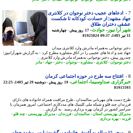
ادعاهای عجیب دختر نوجوان در کلانتری
د مشهد| از حسادت کودکانه تا شکست
قی دختران طلاق
 آرا نیوز
-
حوادث
-
17 روز پیش - چهارشنبه
81925824
ر نوجوانی به همراه مادرش وارد کلانتری میدان
د شد و ادعا های عجیبی را در اتاق مشاوره مطرح کرد. - به گزارش شهرآرانیوز؛
 روز پیش، دختر نوجوانی به همراه مادرش وارد کلانتری ...
ر نوجوان
-
کلانتری
-
مشاوره
-
نوجوان
-
دختر
-
جهاد
-
مادر
افتتاح سه طرح در حوزه اجتماعی کرمان
رگزاری صداوسیما
-
اجتماعی
-
19 روز پیش - دوشنبه 29 تیر 1405، 22:25
81915
 دست های مهربانی سالمندان ، طرح مراقبت همراه خانواده های دارای
ندان چند قلو و شبکه ملی کلینیک های مددکاری اجتماعی، امروز همزمان با
سر کشور در کرمان بهره برداری رسید. به گزارش ...
رکل بهزیستی استان
-
سالمندان
-
فرزندان
-
مدیرکل بهزیستی
-
چند قلو
-
ند
-
بهره برداری
سحر 15 ساله به آغوش خانواده برگشت| پلیس مشهد چطور