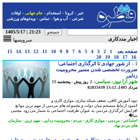
-
-
-
-
خبر
کرونا
استخدام
جام جهانی
اوقات
-
-
-
شرعی
آب و هوا
تماس
ویدئوهای ورزشی
21:23 | 1405/5/17
ار مددکاری
سرویسها
حه بعد
1
2
3
4
5
6
7
8
9
10
11
12
13
14
15
20
19
18
17
از شور جهادی تا اثرگذاری اجتماعی؛
ورت تخصصی شدن مسیر محرومیت
یی
 آرا نیوز
-
سیاسی
-
2 روز پیش - پنجشنبه 15
1، 13:12
82035439
د آموزش کافی، ضعف شبکه سازی، موازی کاری و
ود ارتباط منسجم میان دولت و مجموعه های مردمی از مهم ترین موانع
ایش اثرگذاری مردمی به عنوان ظرفیت اجتماعی به شمار می رود. مجتبی
 ...
ماعی
-
مردمی
-
موازی کاری
-
مردم
-
محرومیت زدایی
-
مهم ترین
-
سازمان
 مردم نهاد
تقویت روحیه مددکاری و خیر جمعی در جامعه ضرورت دارد