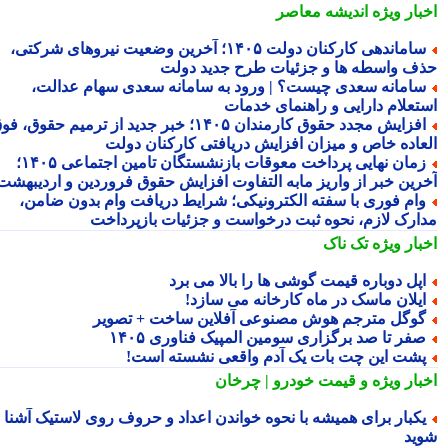
بار ویژه
اندیشه معاصر
ساماندهی کارکنان دولت ۱۴۰۵؛ آخرین وضعیت نیروهای شرکتی،
ف واسطه ها و جزئیات طرح جدید دولت
امانه سعدی چیست؟ | ورود به سامانه سعدی سهام عدالت،
تعلام دارایی و راهنمای خدمات
افزایش مجدد حقوق کارمندان ۱۴۰۵؛ خبر جدید از ترمیم حقوق، فوق
عاده خاص و میزان افزایش دریافتی کارکنان دولت
زمان نهایی پرداخت معوقات بازنشستگان تامین اجتماعی ۱۴۰۵؛
رین خبر از واریز مابه التفاوت افزایش حقوق فروردین و اردیبهشت
ام فوری با سفته الکترونیکی؛ شرایط دریافت وام بدون ضامن،
ارک لازم، نحوه ثبت درخواست و جزئیات بازپرداخت
بار ویژه
تک ناک
پل دوباره قیمت گوشی ها را بالا می برد
یلان ماسک در ماه کارخانه می سازد!
وگل مترجم هوش مصنوعی آفلاین ساخت + تصویر
فر تا صد برگزاری سومین المپیک فناوری ۱۴۰۵
شت این چت بات یک آدم واقعی نشسته است!
بار ویژه
و قیمت خودرو | چرخان
کبار برای همیشه با نحوه خواندن اعداد و حروف روی لاستیک آشنا
ید