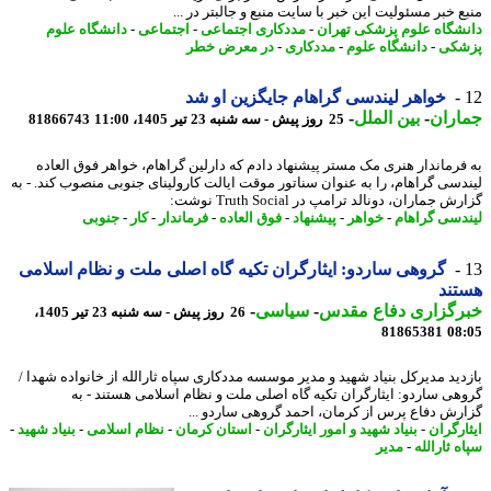
 خبر مسئولیت این خبر با سایت منبع و جالبتر در ...
شگاه علوم پزشکی تهران
-
مددکاری اجتماعی
-
اجتماعی
-
دانشگاه علوم
شکی
-
دانشگاه علوم
-
مددکاری
-
در معرض خطر
خواهر لیندسی گراهام جایگزین او شد
اران
-
بین الملل
-
25 روز پیش - سه شنبه 23 تیر 1405، 11:00
81866743
فرماندار هنری مک مستر پیشنهاد دادم که دارلین گراهام، خواهر فوق العاده
دسی گراهام، را به عنوان سناتور موقت ایالت کارولینای جنوبی منصوب کند. - به
 جماران، دونالد ترامپ در Truth Social نوشت:
دسی گراهام
-
خواهر
-
پیشنهاد
-
فوق العاده
-
فرماندار
-
کار
-
جنوبی
گروهی ساردو: ایثارگران تکیه گاه اصلی ملت و نظام اسلامی
تند
رگزاری دفاع مقدس
-
سیاسی
-
26 روز پیش - سه شنبه 23 تیر 1405،
81865381
08
دید مدیرکل بنیاد شهید و مدیر موسسه مددکاری سپاه ثارالله از خانواده شهدا /
هی ساردو: ایثارگران تکیه گاه اصلی ملت و نظام اسلامی هستند - به
رش دفاع پرس از کرمان، احمد گروهی ساردو ...
ارگران
-
بنیاد شهید و امور ایثارگران
-
استان کرمان
-
نظام اسلامی
-
بنیاد شهید
-
 ثارالله
-
مدیر