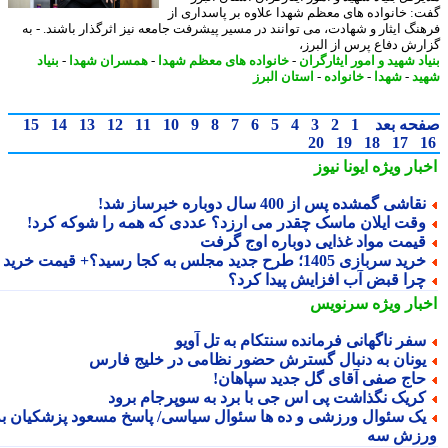
: خانواده های معظم شهدا علاوه بر پاسداری از
نگ ایثار و شهادت، می توانند در مسیر پیشرفت جامعه نیز اثرگذار باشند. - به
رش دفاع پرس از البرز،
د شهید و امور ایثارگران
-
خانواده های معظم شهدا
-
همسران شهدا
-
بنیاد
د
-
شهدا
-
خانواده
-
استان البرز
حه بعد
1
2
3
4
5
6
7
8
9
10
11
12
13
14
15
20
19
18
17
بار ویژه
ایونا نیوز
قاشی گمشده پس از 400 سال دوباره خبرساز شد!
قت ایلان ماسک چقدر می ارزد؟ عددی که همه را شوکه کرد!
یمت مواد غذایی دوباره اوج گرفت
ید سربازی 1405؛ طرح جدید مجلس به کجا رسید؟+ قیمت خرید
را قبض آب افزایش پیدا کرد؟
بار ویژه
سرنویس
فر ناگهانی فرمانده سنتکام به تل آویو
ونان به دنبال گسترش حضور نظامی در خلیج فارس
اج صفی آقای گل جدید سپاهان!
ریک نگذاشت پی اس جی با برد به سوپرجام برود
ک سئوال ورزشی و ده ها سئوال سیاسی/ پاسخ مسعود پزشکیان به
زش سه