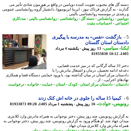
ه گل های محبوب تقویت کننده دوپامین در واقع بر هورمون شادی تأثیر می
رند - به گزارش فرتاک نیوز ، ایرینا ایزیومووا، دانشیار گروه روانشناسی عمومی
شدی در موسسه روانشناسی بالینی ...
امین
-
روانشناس
-
دسته گل
-
روانشناسی
-
روانشناسی بالینی
-
مددکاری
ماعی
-
احساسات مثبت
بازگشت «نفس» به مدرسه با پیگیری
ستان استان گلستان
نا
-
سیاسی
-
13 روز پیش - یکشنبه 4 مرداد
81955838
1405
دختر 10 ساله گرگانی که در میز خدمت قضایی،
غه ادامه تحصیل، درمان و اشتغال مادرش را با
ستان مرکز استان در میان گذاشته بود، با ورود حمایتی دستگاه قضا و همکاری
های اجرایی، - از ...
ستان
-
دادستان مرکز استان
-
کودک
-
استان
-
حمایت
-
خانواده
-
درخواست
کیمیا 15 ساله را جلوی در خانه اش کتک زدند
نویس
-
حوادث
-
16 روز پیش - پنجشنبه 1 مرداد 1405، 09:28
81933873
گزارش رونویس، چند روز پیش، دختر نوجوانی به همراه مادرش وارد کلانتری
ان جهاد شد. او هنگام ورود به گزارش رونویس، چند روز پیش، دختر نوجوانی به
اه مادرش وارد کلانتری میدان جهاد ...
ر نوجوان
-
کلانتری
-
نوجوان
-
نوجوانی
-
میدان
-
دختر
-
مادر