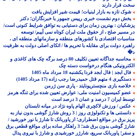
 قرار دارند
وک تازه به بازار لبنیات؛ قیمت شیر افزایش یافت
خش دوم نشست خبری رییس جمهور با خبرنگاران؛ دکتر
کیان : بهترین زمان برای دستیابی به توافق شرایط کنونی است/
مسیر صلح ، از حقوق ملت ایران کوتاه نمی آییم/ توسعه
سبات اقتصادی با کشورهای منطقه و سازمانهای منطقه ای ،
برد دولت برای مقابله با تحریم ها / اتکای اصلی دولت به ظرفیت
محاسبه جداگانه تعیین تکلیف 80 درصد برگه چک های کاغذی و
ترونیکی هنگام درخواست دسته چک
ل ابجد | فال ابجد فردا یکشنبه 18 مرداد ماه 1405
یری 4 متهم قتل حمیدرضا رجب زاده (17 مرداد 1405)
لاصه بازی منچستریونایتد - پاری سن ژرمن
ضو کمیسیون امنیت ملی: عوارض تعیین شده برای تنگه هرمز
ران 7 درصد و عمان 3 درصد است
کس / ورزش لاکچری الهام پاوه نژاد در میانه تابستان
دانستنی ها و تکنولوژی روز | 3 روش شارژ گوشی بدون نیاز به
ز برق در مواقع اضطراری؛ از پاوربانک تا شارژ با نور خورشید /
شارژ گوشی بدون برق شد؛ 3 راهکار ساده برای مواقع قطعی برق
فر؛ پاوربانک سریع، شارژر خورشیدی و شارژ با نیروی پدال