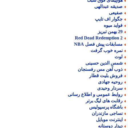
واپیمای فوق سبک
دیقه عبدالهی
فیعی
گوار اف تایپ
واید میوه
من تبریز
Red Dead Redemption 
سابقات پیش فصل NBA
مره خوب گرفت
وت
مس الدین حسینی
وب آهن مس رفسنجان
روش بلیت قطار
وحیه جهادی
ردار وحیدی
وابط عمومی و اطلاع رسانی
قابت های لیگ برتر
اشگاه پرسپولیس
ساجی مازندران
ینترنت موبایل
یدار دوستانه