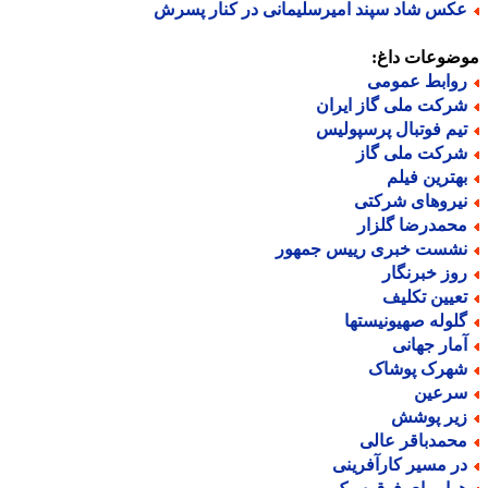
کس شاد سپند امیرسلیمانی در کنار پسرش
ضوعات داغ:
وابط عمومی
رکت ملی گاز ایران
یم فوتبال پرسپولیس
رکت ملی گاز
هترین فیلم
یروهای شرکتی
حمدرضا گلزار
شست خبری رییس جمهور
وز خبرنگار
عیین تکلیف
لوله صهیونیستها
مار جهانی
هرک پوشاک
رعین
یر پوشش
حمدباقر عالی
ر مسیر کارآفرینی