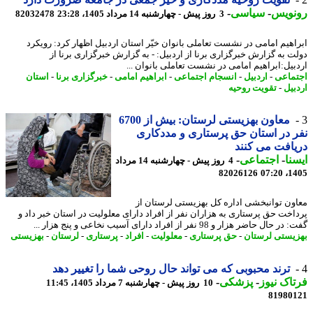
نویس
-
سیاسی
-
3 روز پیش - چهارشنبه 14 مرداد 1405، 23:28
82032478
اهیم امامی در نشست تعاملی بانوان خیّر استان اردبیل اظهار کرد: رویکرد
ت به گزارش خبرگزاری برنا از اردبیل: - به گزارش خبرگزاری برنا از
بیل:ابراهیم امامی در نشست تعاملی بانوان ...
ماعی
-
اردبیل
-
انسجام اجتماعی
-
ابراهیم امامی
-
خبرگزاری برنا
-
استان
بیل
-
تقویت روحیه
معاون بهزیستی لرستان: بیش از 6700
 در استان حق پرستاری و مددکاری
افت می کنند
نا
-
اجتماعی
-
4 روز پیش - چهارشنبه 14 مرداد
82026126
1405
ون توانبخشی اداره کل بهزیستی لرستان از
اخت حق پرستاری به هزاران نفر از افراد دارای معلولیت در استان خبر داد و
ال حاضر هزار و 98 نفر از افراد دارای آسیب نخاعی و پنج هزار ...
یستی لرستان
-
حق پرستاری
-
معلولیت
-
افراد
-
پرستاری
-
لرستان
-
بهزیستی
ترند محبوبی که می تواند حال روحی شما را تغییر دهد
اک نیوز
-
پزشکی
-
10 روز پیش - چهارشنبه 7 مرداد 1405، 11:45
81980