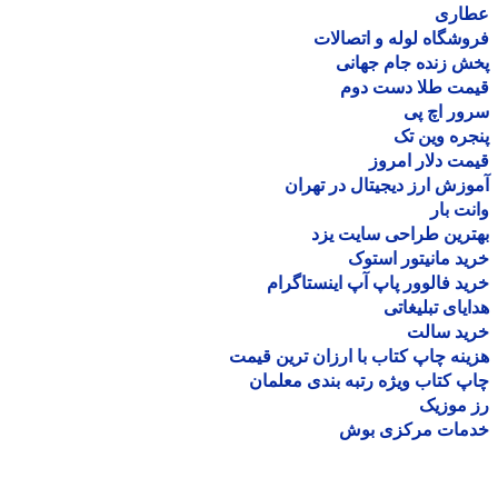
اری
شگاه لوله و اتصالات
 زنده جام جهانی
مت طلا دست دوم
ر اچ پی
ره وین تک
ت دلار امروز
زش ارز دیجیتال در تهران
ت بار
رین طراحی سایت یزد
د مانیتور استوک
د فالوور پاپ آپ اینستاگرام
یای تبلیغاتی
ید سالت
نه چاپ کتاب با ارزان ترین قیمت
 کتاب ویژه رتبه بندی معلمان
موزیک
مات مرکزی بوش