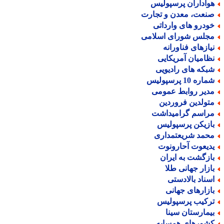
واداران پرسپولیس
نعت، معدن و تجارت
ودرو های وارداتی
جلس شورای اسلامی
یازهای فناورانه
ظامیان آمریکایی
بکه های رادیویی
اره 10 پرسپولیس
دیر روابط عمومی
تولدین فروردین
راسم گرامیداشت
ازیکن پرسپولیس
حمد شریعتمداری
دیعوت آحارونوت
ازگشت به ایران
ازار جهانی طلا
سناد بالادستی
ازارهای جهانی
رکیب پرسپولیس
یمارستان سینا
شورهای همسایه