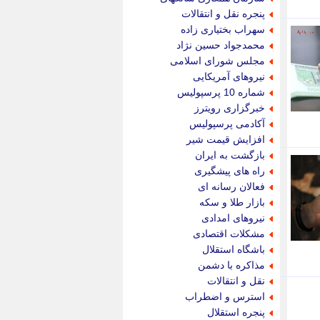
پویه آنلاین
پنجره نقل و انتقالات
پیام نفت
سهراب بختیاری زاده
تابناک
محمدجواد حسین نژاد
تازه نیوز
مجلس شورای اسلامی
تبیان
نیروهای آمریکایی
تجارت نیوز
شماره 10 پرسپولیس
تحریریه
خبرگزاری رویترز
ترابر نیوز
آکادمی پرسپولیس
ترفندباز
افزایش قیمت شیر
تریبون اقتصاد
بازگشت به ایران
تسنیم نیوز
راه های پیشگیری
تک ناک
فعالان رسانه ای
تکراتو
بازار طلا و سکه
توریسم آنلاین
نیروهای امدادی
تولید نیوز
مشکلات اقتصادی
تیتر فوری
باشگاه استقلال
تیکنا
مذاکره با دشمن
جاب ویژن
نقل و انتقالات
جار نیوز
استرس و اضطراب
جالبتر
پنجره استقلال