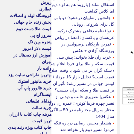
ریزش
استقلال بماند | بازوبند هم به او دادیم
عطاری
اما کلاس گذاشت
فروشگاه لوله و اتصالات
جانشین رضاییان درخشید؛ دو پاس
پخش زنده جام جهانی
گل برای شروعی رویایی
قیمت طلا دست دوم
توافقنامه دفاعی مشترک ترکیه،
سرور اچ پی
عربستان و پاکستان؛ امضا در ریاض
پنجره وین تک
تمرین بازیکنان پرسپولیس در
قیمت دلار امروز
ورزشگاه آزادی + عکس
باید
آموزش ارز دیجیتال در
خریداران طلا بخوانند؛ پیش بینی
تهران
قیمت سکه و طلا برای فردا اعلام شد
وانت بار
/ سکه گران تر می شود یا وقت اصلاح
بهترین طراحی سایت یزد
قیمت است؟ تحلیل بازار 16 مرداد /
خرید مانیتور استوک
اونس جهانی در مسیر رشد؛ تأثیر آن
خرید فالوور پاپ آپ
بر قیمت طلا و سکه ایران چیست؟
اینستاگرام
عکس| تصویری جالب و دیدنی از
هدایای تبلیغاتی
تغییر چهره فریبا کوثری؛ عمره زن دوم
خرید سالت
مختار سریال مختارنامه در 59 سالگی؛
هزینه چاپ کتاب با ارزان
سال 1404
ترین قیمت
هشدار محسن رضایی درباره تنگه
چاپ کتاب ویژه رتبه بندی
هرمز؛ مسیر دوم باز نخواهد شد