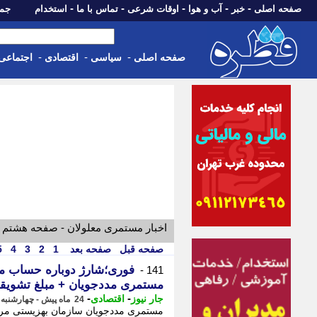
-
-
-
-
-
صفحه اصلی
خبر
آب و هوا
اوقات شرعی
تماس با ما
استخدام
جمعه، 16 مرداد 05
-
-
-
صفحه اصلی
سیاسی
اقتصادی
اجتماعی
اخبار مستمری معلولان - صفحه هشتم
صفحه قبل
صفحه بعد
1
2
3
4
5
فوری؛شارژ دوباره حساب مدد
141 -
مستمری مددجویان + مبلغ تشویق
-
-
جار نیوز
اقتصادی
24 ماه پیش - چهارشنبه 24 مرداد 1403، 10:54