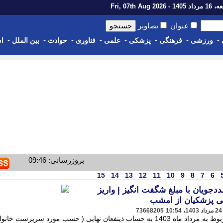
14 - Fri, 07th Aug 2026
عنوان
تصاویر
-
-
-
-
-
-
-
-
ورزشی
فرهنگی
پزشکی
علمی
فناوری
حوادث
بین الملل
اس
بروزرسانی: 09:46
15
14
13
12
11
10
9
8
7
6
جویان با مبلغ شگفت انگیز | واریز
ی پزشکیان از امشب
73668205
مستمری مددجویان سازمان بهزیستی مربوط به مرداد ماه 1403 به حساب ذینفعان نهایی ( حسب مورد سرپرست خان