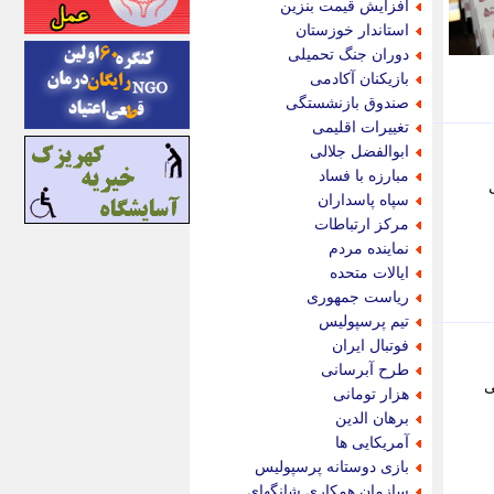
افزایش قیمت بنزین
اینتیتر
استاندار خوزستان
ایونا نیوز
دوران جنگ تحمیلی
بازتاب آنلاین
بازیکنان آکادمی
باشگاه خبرنگاران
صندوق بازنشستگی
باغستان نیوز
تغییرات اقلیمی
بامبوک
ابوالفضل جلالی
ببین و بخون
مبارزه با فساد
بدینسان
سپاه پاسداران
بنکر
مرکز ارتباطات
بیت ران
نماینده مردم
پارس فوتبال
ایالات متحده
پارسینه
ریاست جمهوری
پارسینه پلاس
تیم پرسپولیس
پاز آنلاین
فوتبال ایران
پاس گل
طرح آبرسانی
پانا
ی
هزار تومانی
پرتو نیوز
برهان الدین
پرسون
آمریکایی ها
پنجره نیوز
بازی دوستانه پرسپولیس
پویامگ
سازمان همکاری شانگهای