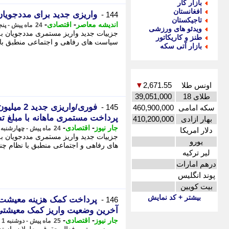
بازار کار
افغانستان
واریزی جدید برای مددجویا
144 -
تاجیکستان
-
-
اندیشه معاصر
اقتصادی
24 ماه پیش - پنجشنبه 18 مرداد 1403، 13:47
ویدئو های ورزشی
جزییات جدید واریز مستمری مددجویان به 
طنز و کاریکاتور
سیاست های رفاهی و اجتماعی منطبق با ن
بازار آتی سکه
اونس طلا
2,671.55
▼
طلای 18
39,051,000
فوری/واری
145 -
سکه امامی
460,900,000
پرداخت مستمری ماهانه با مبلغ 
بهار ازادی
410,200,000
-
-
جار نیوز
اقتصادی
24 ماه پیش - چهارشنبه 17 مرداد 1403، 16:04
دلار امریکا
جزییات جدید واریز مستمری مددجویان به
یورو
های رفاهی و اجتماعی منطبق با نظام چند
لیر ترکیه
درهم امارات
پوند انگلیس
بیت کویین
بیشتر + کد نمایش
146 -
آخرین وضعیت واریز کمک معیشتی
-
-
جار نیوز
اقتصادی
25 ماه پیش - دوشنبه 1 مرداد 1403، 23:59