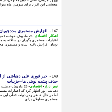
بهروز مروتی، فعال حقوق معلولان، از ت
معیشتی این افراد برای سومین ماه متوال
افزایش مستمری مددجویان 
147 -
-
-
آشکار
اقتصادی
25 ماه پیش - دوشنبه 1 مرداد 1403، 12:14
تومان افزایش یافته است و مستمری معلولان برای 26 هزار نفر پر
خبر فوری علی دهباشی از 
148 -
حذف پشت نوبتی ها+جزییات
-
-
نبض بازار
اقتصادی
25 ماه پیش - دوشنبه 1 مرداد 1403، 10:38
مستمری معلولان برای ...