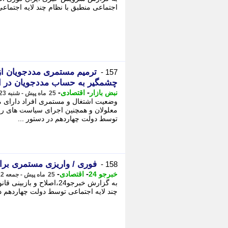
اجتماعی منطبق با نظام چند لایه اجتماع
ترمیم مستمری مددجویان از 
157 -
چشمگیر به حساب مددجویان در ای
-
-
نبض بازار
اقتصادی
25 ماه پیش - شنبه 23 تیر 1403، 11:13
وضعیت اشتغال و مستمری افراد دارای مع
معلولان و همچنین اجرای سیاست های رفا
توسط دولت چهاردهم در دستور ...
فوری / واریزی مستمری برای این گ
158 -
-
-
خبرجو 24
اقتصادی
25 ماه پیش - جمعه 22 تیر 1403، 19:13
به گزارش خبرجو24،اصلا
چند لایه اجتماعی توسط دولت چهاردهم د