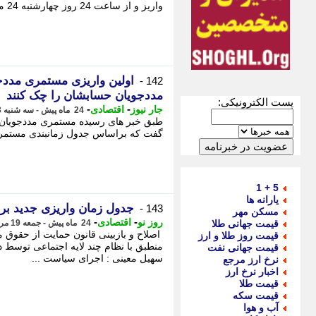
واریز و از ساعت 24 روز چهارشنبه 24 مرداد ماه قابل برداشت است. - سهیل معینی : اجرای سیاست ...
اولین واریزی مستمری مددجو
142 -
مددجویان حسابشان را چک کنند
پست الکترونیکی:
-
-
جار نیوز
اقتصادی
24 ماه پیش - سه شنبه 23 مرداد 1403، 10:54
گفت که براساس جدول زمانبندی مستمری مددجویان بهزی
5 + 1
یارانه ها
جدول زمان واریزی جدید برا
143 -
مسکن مهر
-
-
روز نو
اقتصادی
قیمت جهانی طلا
24 ماه پیش - جمعه 19 مرداد 1403، 16:36
اصلاح و بازبینی قانون حمایت از حقوق 
قیمت روز طلا و ارز
منطبق با نظام چند لایه اجتماعی توسط د
قیمت جهانی نفت
سهیل معینی : اجرای سیاست ...
نرخ ارز مرجع
اخبار نرخ ارز
قیمت طلا
قیمت سکه
آب و هوا