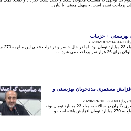
داوم بی توجهی به معیشت معلولان شدید و خیلی شدید خبر داد و گفت: کمک هز
ی پرداخت نشده است. - سهیل معینی با بیان ...
بهزیستی + جزییات
73298218
اعتبارات مستمری بگیران در سالانه به مبل
داخت می شود. - ،
افزایش مستمری مددجویان بهزیستی و
73296176
دهباشی پور اظهار کرد که اعتبارات مستمری بگیران در سالانه به مبلغ 23 میلیارد تومان بود،
اما در حال حاضر و در دولت فعلی این مبلغ به 270 میلیارد تومان افزایش یافته است و