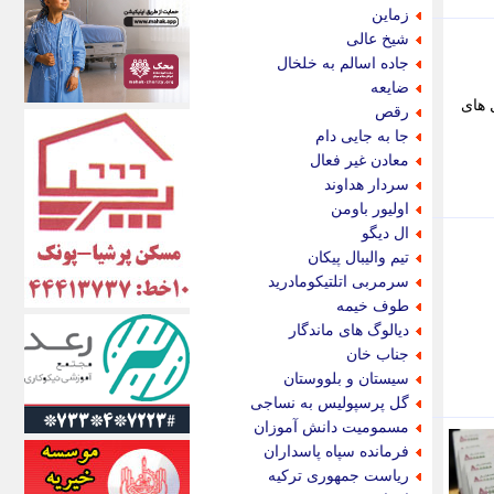
اکونیوز
زماین
الف
شیخ عالی
انتشار آنلاین
جاده اسالم به خلخال
اندیشه قرن
ضایعه
اندیشه معاصر
 های
رقص
اندیشه ها
جا به جایی دام
انرژی پرس
معادن غیر فعال
ای استخدام
سردار هداوند
ایتنا
اولیور باومن
ایراف
ال دیگو
ایران آرت
تیم والیبال پیکان
ایران آنلاین
سرمربی اتلتیکومادرید
ایران زندگی
طوف خیمه
ایران فوری
دیالوگ های ماندگار
ایرانی روز
جناب خان
ایرانیتال
سیستان و بلووستان
ایرنا
گل پرسپولیس به نساجی
ایسکانیوز
مسمومیت دانش آموزان
ایسنا
فرمانده سپاه پاسداران
ایکنا
ریاست جمهوری ترکیه
ایلنا