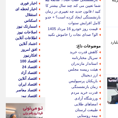
ینه
اخبار فوری
شما تعیین می کند چند سال بیشتر کار
اخبار لحظه ای
کنید / قانون جدید چه تغییری در زمان
استقلال
بازنشستگی ایجاد کرده است؟ + جدول
اسکناس
کامل افزایش سنوات
اسمارتک نیوز
قیمت روز خودرو 16 مرداد 1405
اصلاحات نیوز
الو؟ صدای نجات را خاموش نکنید
اطلاعات آنلاین
غ 23 میلیارد تومان بود، اما در حال حاضر و در دولت فعلی این مبلغ به 270 میلیارد
اعتماد آنلاین
موضوعات داغ:
افق امروز
کاهش قدرت خرید
افکارنیوز
سریال مختارنامه
اقتصاد 100
استاندار مازندران
اقتصاد 24
هیئت رییسه مجلس
اقتصاد آزاد
ارز دیجیتال
اقتصاد آنلاین
بازیکنان پرسپولیس
اقتصاد ایران
زمان بازنشستگی
اقتصاد معاصر
قدرت خرید مردم
اقتصاد نیوز
ورزشگاه آزادی
اکو ایران
امضاهای طلایی
اکوفارس
طبیعت لرستان
اکونگار
بیمه روستایی