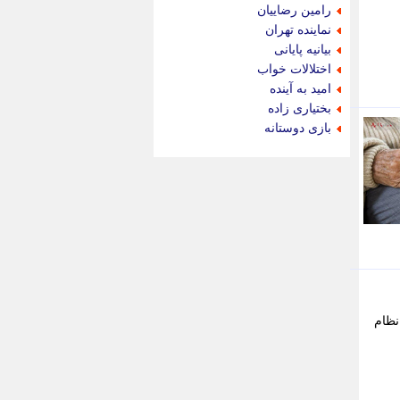
جام جم
رامین رضاییان
جدید پرس
نماینده تهران
جماران
بیانیه پایانی
جوان ایرانی
اختلالات خواب
جهان مانا
امید به آینده
جهان نگر
بختیاری زاده
جهان نیوز
بازی دوستانه
چطور
چمپیونات
چمدون
چه خبر
حادثه 24
حرف تو
حوادث پلاس
حوزه نیوز
خبر آنلاین
خبر جنوب
 نظام
خبر سیاسی
خبر گردون
خبر ورزشی
خبرجو