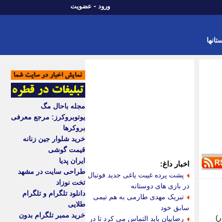
-
ورود
عضویت
تانها
مجله باحال مگ
یوتوبروکرز: مرجع معرفی
بروکرها
خرید شلوار جین زنانه
قیمت گوشی
ایران پدیا
اخبار داغ:
طراحی سایت در مشهد
پشت پرده غیبت یاغی جدید فوتبال
تخت نوزاد
در بازی های دوستانه
دانلود تلگرام و تلگرام
تبریک مهدی طارمی به هم تیمی
طلایی
سابق خود
خرید ممبر تلگرام بدون
وار)
رضاییان باید التماس می کرد تا در