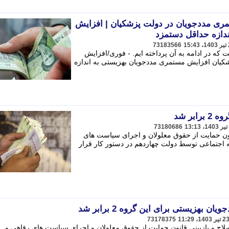
ری مددجویان در دولت پزشکیان | افزایش
دازه حداقل دستمزد
73183566
 در ادامه به آن پرداخته ایم. - فوری/افزایش
کیان افزایش مستمری مددجویان بهزیستی به اندازه
بر شد
73180686
نون حمایت از حقوق معلولان و اجرای سیاست های
ه اجتماعی توسط دولت چهاردهم در دستور کار قرار
بهزیستی برای این گروه 2 برابر شد
73178375
ح و بازبینی قانون حمایت از حقوق معلولان و اجرای سیاست های رفاهی و