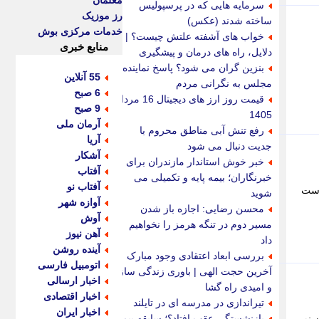
معلمان
سرمایه هایی که در پرسپولیس
رز موزیک
ساخته شدند (عکس)
خدمات مرکزی بوش
خواب های آشفته علتش چیست؟ |
منابع خبری
دلایل، راه های درمان و پیشگیری
بنزین گران می شود؟ پاسخ نماینده
55 آنلاین
مجلس به نگرانی مردم
6 صبح
قیمت روز ارز های دیجیتال 16 مرداد
9 صبح
1405
آرمان ملی
رفع تنش آبی مناطق محروم با
آریا
جدیت دنبال می شود
آشکار
خبر خوش استاندار مازندران برای
آفتاب
خبرنگاران؛ بیمه پایه و تکمیلی می
آفتاب نو
است
شوید
آوازه شهر
محسن رضایی: اجازه باز شدن
آوش
مسیر دوم در تنگه هرمز را نخواهیم
آهن نیوز
داد
آینده روشن
بررسی ابعاد اعتقادی وجود مبارک
اتومبیل فارسی
آخرین حجت الهی | باوری زندگی ساز
اخبار ارسالی
و امیدی راه گشا
اخبار اقتصادی
تیراندازی در مدرسه ای در تایلند
اخبار ایران
بازنشستگی عقب افتاد؟؛ سابقه بیمه