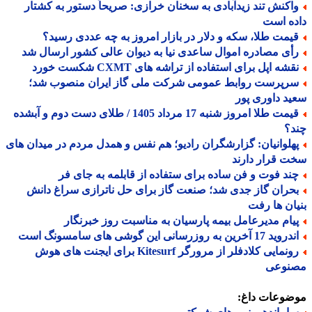
اکنش تند زیدآبادی به سخنان خرازی: صریحاً دستور به کشتار
ه است
یمت طلا، سکه و دلار در بازار امروز به چه عددی رسید؟
أی مصادره اموال ساعدی نیا به دیوان عالی کشور ارسال شد
شه اپل برای استفاده از تراشه های CXMT شکست خورد
رپرست روابط عمومی شرکت ملی گاز ایران منصوب شد؛
د داوری پور
قیمت طلا امروز شنبه 17 مرداد 1405 / طلای دست دوم و آبشده
د؟
هلوانیان: گزارشگران رادیو؛ هم نفس و همدل مردم در میدان های
 قرار دارند
ند فوت و فن ساده برای ستفاده از قابلمه به جای فر
حران گاز جدی شد؛ صنعت گاز برای حل ناترازی سراغ دانش
ان ها رفت
یام مدیرعامل بیمه پارسیان به مناسبت روز خبرنگار
د 17 آخرین به روزرسانی این گوشی های سامسونگ است
رونمایی کلادفلر از مرورگر Kitesurf برای ایجنت های هوش
نوعی
ضوعات داغ: