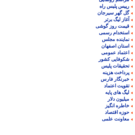
ییس پلیس راه
ل گهر سیرجان
غاز لیگ برتر
یمت روز گوشی
ستخدام رسمی
ماینده مجلس
ستان اصفهان
عتماد عمومی
کوفایی کشور
حقیقات پلیس
رداخت هزینه
برنگار فارس
قویت اعتماد
یگ های پایه
یلیون دلار
اطره انگیز
وزه اقتصاد
عاونت علمی