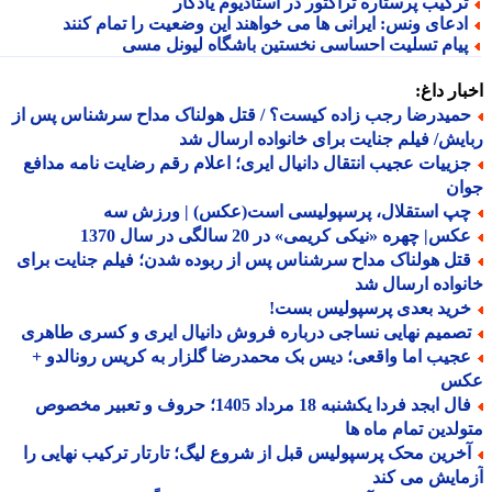
رکیب پرستاره تراکتور در استادیوم یادگار
دعای ونس: ایرانی ها می خواهند این وضعیت را تمام کنند
یام تسلیت احساسی نخستین باشگاه لیونل مسی
ار داغ:
میدرضا رجب زاده کیست؟ / قتل هولناک مداح سرشناس پس از
یش/ فیلم جنایت برای خانواده ارسال شد
زییات عجیب انتقال دانیال ایری؛ اعلام رقم رضایت نامه مدافع
ان
پ استقلال، پرسپولیسی است(عکس) | ورزش سه
س| چهره «نیکی کریمی» در 20 سالگی در سال 1370
تل هولناک مداح سرشناس پس از ربوده شدن؛ فیلم جنایت برای
واده ارسال شد
رید بعدی پرسپولیس بست!
صمیم نهایی نساجی درباره فروش دانیال ایری و کسری طاهری
جیب اما واقعی؛ دیس بک محمدرضا گلزار به کریس رونالدو +
س
فال ابجد فردا یکشنبه 18 مرداد 1405؛ حروف و تعبیر مخصوص
لدین تمام ماه ها
خرین محک پرسپولیس قبل از شروع لیگ؛ تارتار ترکیب نهایی را
ایش می کند