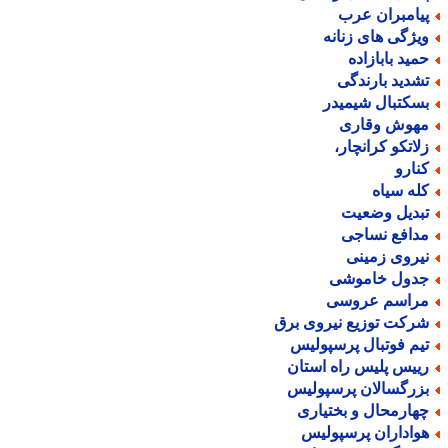
یامبران عرب
یژگی های زنانه
مید بابازاده
شدید بارندگی
سکتبال شیمیدر
هوش وقاری
لاتکو کرانچار،
نارو
له سیاه
بدیل وضعیت
دافع نساجی
یروی زمینی
دول خاموشی
راسم عروسی
رکت توزیع نیروی برق
یم فوتبال پرسپولیس
ییس پلیس راه استان
زرگسالان پرسپولیس
هارمحال و بختیاری
واداران پرسپولیس