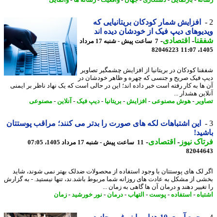
افزایش شمار کودکان بریتانیایی که
یوهای دیپ فیک از خودشان دیده اند
نا
-
اقتصادی
-
7 ساعت پیش - شنبه 17 مرداد
82046223
1405
نا کودکان در بریتانیا از افزایش چشمگیر تصاویر
 فیک صریح و جنسی که چهره و ظاهر خودشان در
ها به کار رفته است خبر داده اند؛ این در حالی است که یک نهاد ناظر بر ایمنی
ین هشدار ...
ویر
-
هوش مصنوعی
-
افزایش
-
بریتانیا
-
دیپ فیک
-
آنلاین
-
مصنوعی
این اشتباهات لکه های صورت را بدتر می کنند؛ مراقب پوستتان
ید!
اک نیوز
-
اقتصادی
-
11 ساعت پیش - شنبه 17 مرداد 1405، 07:05
82044
 لک های پوستتان با وجود استفاده از محصولات ضدلک بهتر نمی شوند، شاید
ی از مشکل به عادت های روزانه شما مربوط باشد.ند، تنها نیستید. - به گزارش
غییر دهند و درمان آن ها گاهی به زمان ...
باه
-
استفاده
-
پوست
-
التهاب
-
درمان
-
نور خورشید
-
زمان