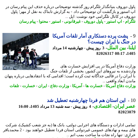
ل دوروف بنیانگذار تلگرام روز گذشته توضیحاتی درباره حذف این پیام رسان در
استور و بازگشت آن توضیحاتی داد. - به گزارش تابناک به نقل از مهر؛ پاول
وف در کانال تلگرامی خود نوشت: اپل ...
رام
-
اپ استور
-
پاول دوروف
-
غیرقانونی
-
استور
-
محتوا
-
پیام رسان
پشت پرده دستکاری آمار تلفات آمریکا
جنگ با ایران چیست؟
ا
-
بین الملل
-
3 روز پیش - چهارشنبه 14 مرداد
82026317
1405
رت دفاع آمریکا در پی افزایش خسارت های
دشده به نیروهای این کشور، بخشی از تلفات جنگ
ایران را در قالبی جداگانه ثبت کرده است؛ اقدامی که با انتقادهایی درباره پنهان
ن ابعاد واقعی ...
رت دفاع آمریکا
-
خسارت ها
-
آمریکا
-
وزارت دفاع
-
ایران
-
خسارت
-
تلفات
این استان هم فردا چهارشنبه تعطیل شد
 ایران
-
اقتصادی
-
4 روز پیش - سه شنبه 13 مرداد 1405، 16:00
82023
می ادارات و دستگاه های اجرایی دولتی، بانک ها (به جز شعب کشیک)، شرکت
های بیمه و نهادهای عمومی غیردولتی استان فردا تعطیل خواهند بود. - 2 محمدباقر
زی: تنها راه نجات ما ساخت بمب اتم ...