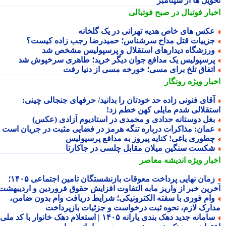
ویل ها از سپتامبر
بار فوتبال در صبح فوتبالی
کس های خاص هدیه تهرانی در یک گلخانه
زییات قتل مداح سرشناس؛ حمیدرضا رجب زاده کیست؟
رزشگاه دیدارهای استقلال و پرسپولیس مشخص شد
رسپولیس یک مدافع جوان دیگر خرید؛ طاهری سرخپوش شد
تفاق تلخ برای مسی؛ خورخه مسی از دنیا رفت
بار ویژه
رونگار
قای فنونی زاده حد خودتان را بدانید/ حرفهای جنجالی چینی:
تقلالی شدم مایلی کهن خطم زد!
غل دوستانه حدادی و محمدی در استادیوم آزادی (عکس)
مان: مذاکرات درباره تنگه هرمز در فضایی مثبت در جریان است
طوری یاغی! کنایه پیروز به مدافع پرسپولیس
کست سنگین میلان مقابل چلسی در جاکارتا
بار ویژه
اندیشه معاصر
زمان نهایی پرداخت معوقات بازنشستگان تامین اجتماعی ۱۴۰۵؛
رین خبر از واریز مابه التفاوت افزایش حقوق فروردین و اردیبهشت
ام فوری با سفته الکترونیکی؛ شرایط دریافت وام بدون ضامن،
ارک لازم، نحوه ثبت درخواست و جزئیات بازپرداخت
سامانه جدید دهک بندی یارانه ۱۴۰۵ | استعلام دهک خانوار با کد ملی،