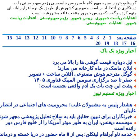
تاوو پترو رییس جمهور کلمبیا سرویس جاسوسی رژیم صهیونیستی را به
کاری در انتخابات ریاست جمهوری کشورش از طریق یک نرم افزار رایانه ای
م کرده و گفت که رییس جمهور منتخب فاقد مشروعیت است.
خابات ریاست جمهوری
-
رییس جمهور
-
رژیم صهیونیستی
-
انتخابات ریاست
-
ور
-
انتخابات
-
صهیونیستی
حه بعد
1
2
3
4
5
6
7
8
9
10
11
12
13
14
15
20
19
18
17
بار ویژه
تک ناک
پل دوباره قیمت گوشی ها را بالا می برد
یلان ماسک در ماه کارخانه می سازد!
وگل مترجم هوش مصنوعی آفلاین ساخت + تصویر
فر تا صد برگزاری سومین المپیک فناوری ۱۴۰۵
شت این چت بات یک آدم واقعی نشسته است!
بار ویژه
تسنیم نیوز
شدار پلیس به مشمولان غایب؛ محرومیت های اجتماعی در انتظار
یبان
برنگاران برای تبیین حقایق باید به سلاح تحلیل پژوهشی مجهز شوند
وسسه دیفنس: ایران به طور موثر آمریکا را از خلیج فارس دور
نده است
خدمه ناو آبراهام لینکلن: پس از 8 ماه حضور در دریا خسته و درمانده