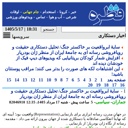
-
-
-
-
خبر
کرونا
استخدام
جام جهانی
اوقات
-
-
-
شرعی
آب و هوا
تماس
ویدئوهای ورزشی
18:31 | 1405/5/17
ار دستکاری
سرویسها
سایهٔ ابرواقعیت بر خاکستر جنگ/ تحلیل دستکاری حقیقت و
ویافروشی رسانه ای به جامعهٔ ایران از منظر ژان بودریار
افزایش شمار کودکان بریتانیایی که ویدیوهای دیپ فیک از
ودشان دیده اند
این اشتباهات لکه های صورت را بدتر می کنند؛ مراقب پوستتان
اشید!
حه بعد
1
2
3
4
5
6
7
8
9
10
11
12
13
14
15
20
19
18
17
سایهٔ ابرواقعیت بر خاکستر جنگ/ تحلیل دستکاری حقیقت و
افروشی رسانه ای به جامعهٔ ایران از منظر ژان بودریار
اران
-
سیاسی
-
5 ساعت پیش - شنبه 17 مرداد 1405، 12:35
82046910
در جهان مدرن، رسانه ابزاری برای بازنمایی (Representation) واقعیت بود؛ آیینه ای
نهایتاً انعکاسی صادقانه یا دستکاری شده از جهان بیرون ارائه می داد. - مقدمه:
ه از نگاه ژان بودریار؛ از بازنمایی ...
نه
-
بازنمایی
-
دستکاری
-
جهان
-
واقعیت
-
رسانه ها
-
وانمایی