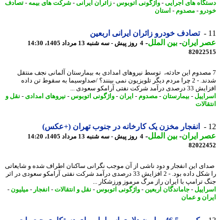
گاه های اجرایی
-
واژگونی اتوبوس
-
زائران ایرانی
-
شرکت های بیمه
-
تصادف
رو
-
مصدوم
-
استان
تصادف خودرو زائران ایرانی اربعین
 ایران
-
بین الملل
-
4 روز پیش - سه شنبه 13 مرداد 1405، 14:30
82022
مصدوم این حادثه، توسط نیروهای امدادی به بیمارستان آلمانی نجف منتقل
شدند. - 2 چرا مردم دیگر تلویزیون نمی بینند؟ /صداوسیما به سقوط تن داده
آمد شرکت نفتی آرامکو سعودی ...
اییل
-
بیمارستان
-
مصدوم
-
ایران
-
واژگونی اتوبوس
-
نیروهای امدادی
-
نقل و
الات
انفجار مخزن یک کارخانه در جنوب تهران (+عکس)
 ایران
-
بین الملل
-
4 روز پیش - سه شنبه 13 مرداد 1405، 14:20
82022
ی این انفجار و دود ناشی از آن موجب نگرانی ساکنان اطراف شده و شایعاتی
را شکل داده بود. - 2 افزایش 33 درصدی درآمد شرکت نفتی آرامکو سعودی در اثر
 ترامپ با ایران راز مرگ مرموز ورزشکار ...
اییل
-
جاماندگان اربعین
-
واژگونی اتوبوس
-
نقل و انتقالات
-
انفجار
-
میلیون
-
ان و عمان