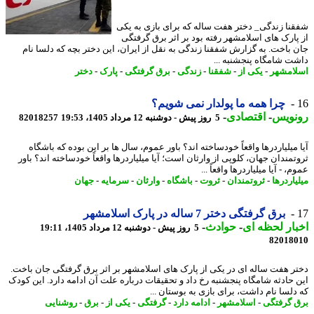
نا زندگی_ دختر هفت ساله که برای بازی به یکی
پارک های اسلامشهر رفته بود بر اثر برق گرفتگی
 باخت. به گزارش شفقنا زندگی به نقل از ایران، این دختر بچه که دلسا نام
ت شامگاه پنجشنبه ...
امشهر
-
یکی از
-
شفقنا
-
زندگی
-
برق گرفتگی
-
پارک
-
دختر
چرا همه ما پولدار نمی شویم؟
نویس
-
اقتصادی
-
5 روز پیش - دوشنبه 12 مرداد 1405، 19:53
82018257
میلیاردرها واقعاً خودساخته اند؟ باور عموم، سال ها بر این بوده که باشگاه
تمندان جهان، کلوپی از وارثان است؛ آیا میلیاردرها واقعاً خودساخته اند؟ باور
، - آیا میلیاردرها واقعاً ...
اردرها
-
ثروتمندان
-
ثروت
-
باشگاه
-
وارثان
-
سرمایه
-
جهان
برق گرفتگی دختر 7 ساله در پارک اسلامشهر
ار لحظه ای
-
حوادث
-
5 روز پیش - دوشنبه 12 مرداد 1405، 19:11
82018
ر هفت ساله ای در یکی از پارک های اسلامشهر بر اثر برق گرفتگی جان باخت.
 حادثه شامگاه پنجشنبه رخ داد و تحقیقات درباره علت آن ادامه دارد. این کودک
دلسا نام داشت، برای بازی به بوستان ...
 گرفتگی
-
اسلامشهر
-
ادامه دارد
-
گرفتگی
-
یکی از
-
برق
-
روشنایی