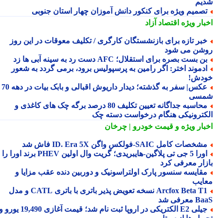
یم
صمیم ویژه برای کنکور دانش آموزان چهار استان جنوبی
بار ویژه
اقتصاد آزاد
بر تازه برای بازنشستگان کارگری / تکلیف معوقات در این روز
شن می شود
ن بست بصره برای استقلال؛ AFC دست رد به سینه آبی ها زد
دموند اختر: اگر رامین به پرسپولیس برود، برمی گردد به شعور
دش!
عکس| سفر به گذشته؛ دیدار داریوش اقبالی و بابک بیات در دهه 70
سی
محاسبه جداگانه تعیین تکلیف 80 درصد برگه چک های کاغذی و
کترونیکی هنگام درخواست دسته چک
بار ویژه
و قیمت خودرو | چرخان
شخصات کامل SAIC‑فولکس واگن ID. Era 5X فاش شد
اورا 5 جی تی پلاگین‑هایبریدی؛ گریت وال اولین PHEV برند اورا را به
زار معرفی کرد
قایسه سنسور پارک اولتراسونیک و دوربین دنده عقب مزایا و
ایب
Arcfox Beta T1 نسخه تعویض پذیر باتری با باتری CATL و مدل
معرفی شد
جیلی E2 الکتریکی در اروپا ثبت نام شد؛ قیمت آغازی 19,490 یورو و