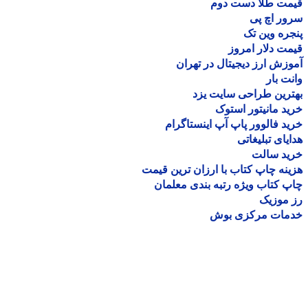
مت طلا دست دوم
ر اچ پی
ره وین تک
ت دلار امروز
زش ارز دیجیتال در تهران
ت بار
رین طراحی سایت یزد
د مانیتور استوک
د فالوور پاپ آپ اینستاگرام
یای تبلیغاتی
ید سالت
نه چاپ کتاب با ارزان ترین قیمت
 کتاب ویژه رتبه بندی معلمان
موزیک
مات مرکزی بوش