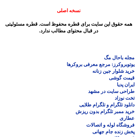
نسخه اصلی
مه حقوق این سایت برای قطره محفوظ است. قطره مسئولیتی
در قبال محتوای مطالب ندارد.
ه باحال مگ
وبروکرز: مرجع معرفی بروکرها
د شلوار جین زنانه
مت گوشی
ان پدیا
احی سایت در مشهد
 نوزاد
لود تلگرام و تلگرام طلایی
د ممبر تلگرام بدون ریزش
اری
شگاه لوله و اتصالات
 زنده جام جهانی