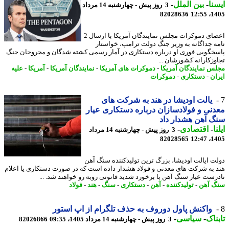
نا
-
بین الملل
-
3 روز پیش - چهارشنبه 14 مرداد
82028636
1405
اعضای دموکرات مجلس نمایندگان آمریکا با ارسال 2
ه جداگانه به وزیر جنگ دولت ترامپ، خواستار
خگویی فوری او درباره دستکاری در آمار رسمی کشته شدگان و مجروحان جنگ
وزکارانه کشورشان ...
س نمایندگان آمریکا
-
دموکرات های آمریکا
-
نمایندگان آمریکا
-
آمریکا
-
علیه
ان
-
دستکاری
-
دموکرات
یالت اودیشا در هند به شرکت های
نی و فولادسازان درباره دستکاری عیار
 آهن هشدار داد
ا
-
اقتصادی
-
3 روز پیش - چهارشنبه 14 مرداد
82028565
1405
ت ایالت اودیشا، بزرگ ترین تولیدکننده سنگ آهن
 به شرکت های معدنی و فولاد هشدار داده است که در صورت دستکاری یا اعلام
رست عیار سنگ آهن با برخورد شدید قانونی روبه رو خواهند شد. ...
 آهن
-
تولیدکننده
-
آهن
-
دستکاری
-
سنگ
-
هند
-
فولاد
واکنش پاول دوروف به حذف تلگرام از اپ استور
ناک
-
سیاسی
-
3 روز پیش - چهارشنبه 14 مرداد 1405، 09:35
82026866