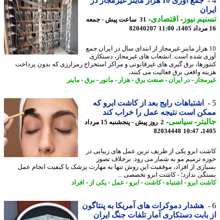
جمع آوری 10 هزار ماینر غیرمجاز در
ان
یم نیوز
-
اقتصادی
-
31 ساعت پیش - جمعه
82040207
1 هزار ماینر غیرمجاز از ابتدای سال در ایران جمع
ی شده است. انشعاب های غیرمجاز، دستکاری
ورها، برق گیری های غیرقانونی و مراکز استخراج رمزارزی که بدون پرداخت
نه واقعی برق فعالیت می کنند،
مجاز
-
در ایران
-
صنعت برق
-
هزار
-
مانور
-
برق
-
ماینر
اشتباهات رایج بعد از کاشت ابرو که
ن است نتیجه عمل را خراب کند
بتر
-
سیاسی
-
2 روز پیش - پنجشنبه 15 مرداد
82034448
1405
ت ابرو یکی از ظریف ترین عمل های زیبایی در
ه ترمیم مو به شمار می رود. برخلاف تصور
اری از افراد، موفقیت این روش تنها به مهارت پزشک یا کیفیت انجام عمل
گی ندارد؛ - کاشت ابرو تخصصی ...
ت ابرو
-
اشتباه
-
کاشت
-
ابرو
-
عمل
-
یکی از
-
افراد
هشدار دموکرات های آمریکا به پنتاگون
بابت دستکاری آمار تلفات جنگ ایران