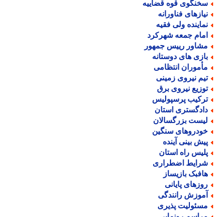
خنگوی قوه قضاییه
یازهای فناورانه
ماینده ولی فقیه
مام جمعه شهرکرد
شاور رییس جمهور
ازی های دوستانه
أموران انتظامی
یم نیروی زمینی
وزیع نیروی برق
رکیب پرسپولیس
ادگستری استان
یست بزرگسالان
ودروهای سنگین
یش بینی آینده
لیس راه استان
رایط اضطراری
افبک بازیساز
وزهای پایانی
موزش رانندگی
سئولیت پذیری
راسم رونمایی