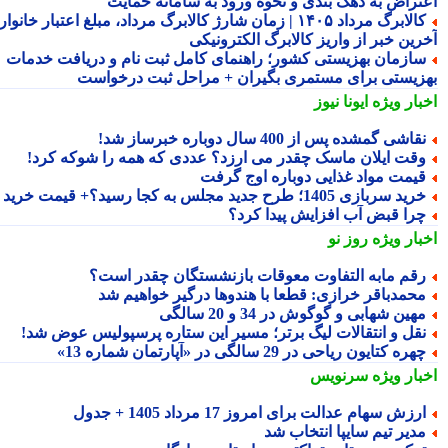
تراض به دهک بندی و نحوه ورود به سامانه حمایت
کالابرگ مرداد ۱۴۰۵ | زمان شارژ کالابرگ مرداد، مبلغ اعتبار خانوار و
رین خبر از واریز کالابرگ الکترونیکی
ازمان بهزیستی کشور؛ راهنمای کامل ثبت نام و دریافت خدمات
زیستی برای مستمری بگیران + مراحل ثبت درخواست
بار ویژه
ایونا نیوز
قاشی گمشده پس از 400 سال دوباره خبرساز شد!
قت ایلان ماسک چقدر می ارزد؟ عددی که همه را شوکه کرد!
یمت مواد غذایی دوباره اوج گرفت
ید سربازی 1405؛ طرح جدید مجلس به کجا رسید؟+ قیمت خرید
را قبض آب افزایش پیدا کرد؟
بار ویژه
روز نو
قم مابه التفاوت معوقات بازنشستگان چقدر است؟
حمدباقر خرازی: قطعا با هندوها درگیر خواهیم شد
هین شهابی و گوگوش در 34 و 20 سالگی
قل و انتقالات لیگ برتر؛ مسیر این ستاره پرسپولیس عوض شد!
هره کتایون ریاحی در 29 سالگی در «آپارتمان شماره 13»
بار ویژه
سرنویس
رزش سهام عدالت برای امروز 17 مرداد 1405 + جدول
دیر تیم سایپا انتخاب شد