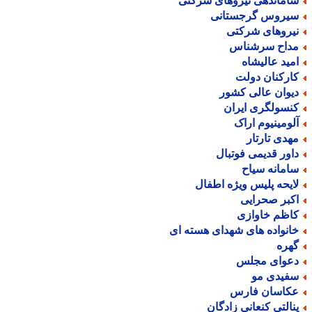
اماندهی نیروهای شرکتی
یروس گرجستانی
یروهای شرکتی
داح سرشناس
مید عالیشاه
ارکنان دولت
یوان عالی کشور
نسولگری ایران
لومینیوم اراک
هدی تارتار
اور قدیمی فوتبال
امانه سیاح
ایحه پلیس ویژه اطفال
کبر صحرایی
اظم خاوازی
انواده های شهدای هسته ای
هره
عوای مجلس
فیدی مو
کاسان فارس
نالتی کنعانی زادگان