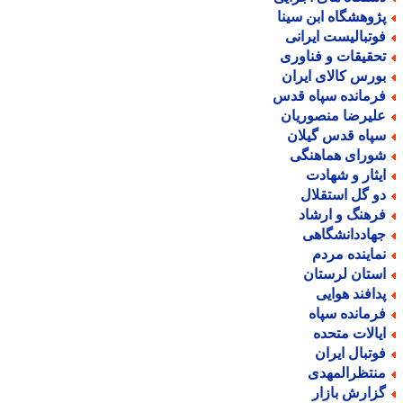
ژوهشگاه ابن سینا
وتبالیست ایرانی
حقیقات و فناوری
ورس کالای ایران
رمانده سپاه قدس
لیرضا منصوریان
پاه قدس گیلان
ورای هماهنگی
یثار و شهادت
و گل استقلال
رهنگ و ارشاد
هاددانشگاهی
ماینده مردم
ستان لرستان
دافند هوایی
رمانده سپاه
یالات متحده
وتبال ایران
نتظرالمهدی
زارش بازار