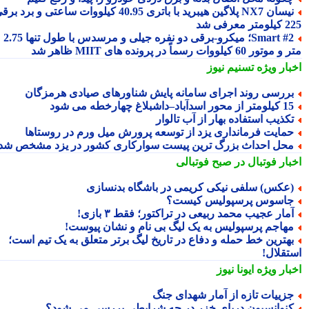
نیسان NX7 پلاگین هیبرید با باتری 40.95 کیلووات ساعتی و برد برقی
 معرفی شد
Smart #2؛ میکرو-برقی دو نفره جیلی و مرسدس با طول تنها 2.75
ور 60 کیلووات رسماً در پرونده های MIIT ظاهر شد
بار ویژه
تسنیم نیوز
ررسی روند اجرای سامانه پایش شناورهای صیادی هرمزگان
متر از محور اسدآباد–داشبلاغ چهارخطه می شود
کذیب استفاده بهار از آب تالوار
مایت فرمانداری یزد از توسعه پرورش میل ورم در روستاها
حل احداث بزرگ ترین پیست سوارکاری کشور در یزد مشخص شد
بار فوتبال در صبح فوتبالی
عکس) سلفی نیکی کریمی در باشگاه بدنسازی
اسوس پرسپولیس کیست؟
مار عجیب محمد ربیعی در تراکتور؛ فقط ۳ بازی!
هاجم پرسپولیس به یک لیگ بی نام و نشان پیوست!
هترین خط حمله و دفاع در تاریخ لیگ برتر متعلق به یک تیم است؛
تقلال!
بار ویژه
ایونا نیوز
زییات تازه از آمار شهدای جنگ
نوانسیون دریای خزر در چه شرایطی بررسی می شود؟