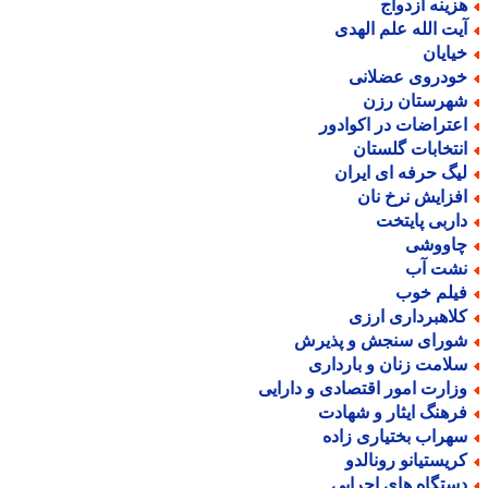
زینه ازدواج
یت الله علم الهدی
یایان
ودروی عضلانی
هرستان رزن
عتراضات در اکوادور
نتخابات گلستان
یگ حرفه ای ایران
فزایش نرخ نان
اربی پایتخت
اووشی
شت آب
یلم خوب
لاهبرداری ارزی
ورای سنجش و پذیرش
لامت زنان و بارداری
زارت امور اقتصادی و دارایی
رهنگ ایثار و شهادت
هراب بختیاری زاده
ریستیانو رونالدو
ستگاه های اجرایی