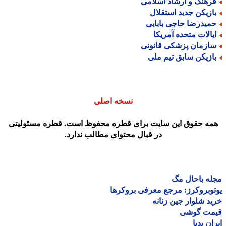
رهنگ و ارشاد اسلامی
ازیکن جدید استقلال
میدرضا حاجی بابایی
یالات متحده آمریکا
ازمان پزشکی قانونی
ازیکن سابق تیم ملی
نسخه اصلی
مه حقوق این سایت برای قطره محفوظ است. قطره مسئولیتی
در قبال محتوای مطالب ندارد.
ه باحال مگ
وبروکرز: مرجع معرفی بروکرها
د شلوار جین زنانه
مت گوشی
ان پدیا