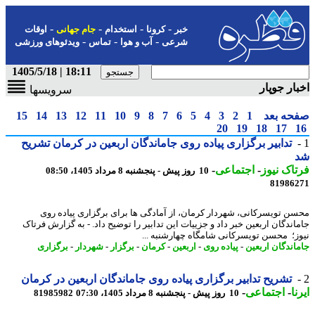
-
-
-
-
خبر
کرونا
استخدام
جام جهانی
اوقات
-
-
-
شرعی
آب و هوا
تماس
ویدئوهای ورزشی
18:11 | 1405/5/18
ار جوپار
سرویسها
حه بعد
1
2
3
4
5
6
7
8
9
10
11
12
13
14
15
20
19
18
17
تدابیر برگزاری پیاده روی جاماندگان اربعین در کرمان تشریح
اک نیوز
-
اجتماعی
-
10 روز پیش - پنجشنبه 8 مرداد 1405، 08:50
81986
ن تویسرکانی، شهردار کرمان، از آمادگی ها برای برگزاری پیاده روی
اندگان اربعین خبر داد و جزییات این تدابیر را توضیح داد. - به گزارش فرتاک
ز؛ محسن تویسرکانی شامگاه چهارشنبه ...
اندگان اربعین
-
پیاده روی
-
اربعین
-
کرمان
-
برگزار
-
شهردار
-
برگزاری
تشریح تدابیر برگزاری پیاده روی جاماندگان اربعین در کرمان
ا
-
اجتماعی
-
10 روز پیش - پنجشنبه 8 مرداد 1405، 07:30
81985982