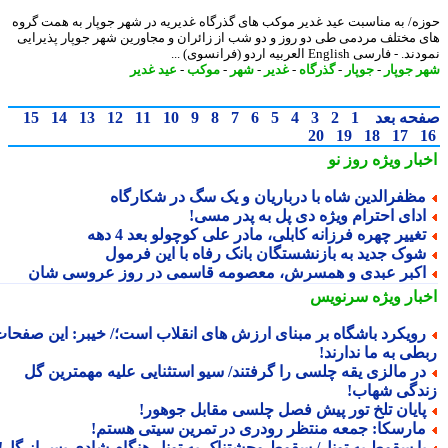
ه/ به مناسبت عید غدیر موکب های گذرگاه غدیریه در شهر جوپار به همت گروه
 مختلف مردمی طی دو روز و دو شب از زائران و مجاورین شهر جوپار پذیرایی
 فارسی English العربیه اردو (فرانسوی) ...
 جوپار
-
جوپار
-
گذرگاه
-
غدیر
-
شهر
-
موکب
-
عید غدیر
حه بعد
1
2
3
4
5
6
7
8
9
10
11
12
13
14
15
20
19
18
17
بار ویژه
روز نو
ظفرالدین شاه با درباریان و یک سگ در شکارگاه
دای احترام ویژه دی پل به پدر مسی!
غییر چهره فرزانه کابلی، مادر علی کوچولو بعد 4 دهه
وک جدید به بازنشستگان بانک رفاه با این فرمول
کبر عبدی و همسرش، معصومه قاسمی در روز عروسی شان
بار ویژه
سرنویس
ویکرد باشگاه بر مبنای ارزش های انقلاب است؛/ خیبر: این صفحات
طی به ما ندارند!
ر مالزی یقه چلسی را گرفتند/ سیو استثنایی علیه مهمترین گل
دگی شهاب!
ایان تلخ تور پیش فصل چلسی مقابل جوهور!
ارسکا: جمعه منتظر رودری در تمرین سیتی هستم!
ا سقوط به تونل/ سقوط وحشتناک به تونل هنگام شادی پس از گل!