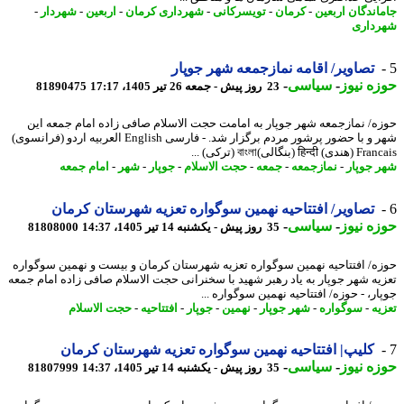
اندگان اربعین
-
کرمان
-
تویسرکانی
-
شهرداری کرمان
-
اربعین
-
شهردار
-
داری
تصاویر/ اقامه نمازجمعه شهر جوپار
ه نیوز
-
سیاسی
-
23 روز پیش - جمعه 26 تیر 1405، 17:17
81890475
ه/ نمازجمعه شهر جوپار به امامت حجت الاسلام صافی زاده امام جمعه این
شهر و با حضور پرشور مردم برگزار شد. - فارسی English العربیه اردو (فرانسوی)
हिन्द (بنگالی)বাংলা (ترکی) ...
 جوپار
-
نمازجمعه
-
جمعه
-
حجت الاسلام
-
جوپار
-
شهر
-
امام جمعه
تصاویر/ افتتاحیه نهمین سوگواره تعزیه شهرستان کرمان
ه نیوز
-
سیاسی
-
35 روز پیش - یکشنبه 14 تیر 1405، 14:37
81808000
ه/ افتتاحیه نهمین سوگواره تعزیه شهرستان کرمان و بیست و نهمین سوگواره
یه شهر جوپار به یاد رهبر شهید با سخنرانی حجت الاسلام صافی زاده امام جمعه
ر، - حوزه/ افتتاحیه نهمین سوگواره ...
یه
-
سوگواره
-
شهر جوپار
-
نهمین
-
جوپار
-
افتتاحیه
-
حجت الاسلام
کلیپ| افتتاحیه نهمین سوگواره تعزیه شهرستان کرمان
ه نیوز
-
سیاسی
-
35 روز پیش - یکشنبه 14 تیر 1405، 14:37
81807999