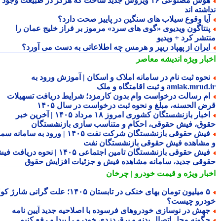
هوش مصنوعی ۱۶ ویروس جدید ساخت که هرگز در طبیعت وجود
شته اند
یا وقوع سیلاب های سنگین در پاییز صحت دارد؟
نتاگون ویدیوی «گوی های سرد» مرموز بر فراز خلیج عمان را
تشر کرد + ویدیو
یران از پهپاد ریپر و هرمس چه اطلاعاتی به دست می آورد؟
بار ویژه
اندیشه معاصر
حوه ثبت نام در سامانه املاک و اسکان | آموزش ورود به
amlak.mr و ثبت اقامتگاه و ملک
م رسالت درخواست وام بدون کارمزد؛ شرایط دریافت تسهیلات
ض الحسنه، مبلغ و نحوه ثبت درخواست در سال ۱۴۰۵
اخبار بازنشستگان کشوری امروز ۱۸ مرداد ۱۴۰۵ | آخرین خبر
وق، فیش حقوقی، احکام و متناسب سازی بازنشستگان
فیش حقوقی بازنشستگان شرکت نفت ۱۴۰۵ | ورود به سامانه سما
مشاهده فیش حقوقی بازنشستگان نفت
فیش حقوقی بازنشستگان تامین اجتماعی ۱۴۰۵ | نحوه دریافت فیش
وقی جدید، سامانه مشاهده فیش و جزئیات افزایش حقوق
بار ویژه
و قیمت خودرو | چرخان
۵ میلیون تومان بهای خنکی در تابستان ۱۴۰۵؛ علت گرانی شارژ کولر
درو چیست؟
هش در نوسازی خودروهای فرسوده با اصلاحیه جدید آیین نامه
گونه محل اتصال بدنه و برق دزدی خودرو را پیدا و رفع کنیم