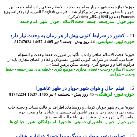
ه/ نمازجمعه شهر جوپار به امامت حجت الاسلام صافی زاده امام جمعه این
شهر و با حضور پرشور مردم برگزار شد. - فارسی English العربیه اردو (فرانسوی)
हिन्द (بنگالی)বাংলা (ترکی) ...
 جوپار
-
نمازجمعه
-
جمعه
-
حجت الاسلام
-
جوپار
-
شهر
-
امام جمعه
کشور در شرایط کنونی بیش از هر زمان به وحدت نیاز دارد
ه نیوز
-
سیاسی
-
44 روز پیش - جمعه 5 تیر 1405، 14:57
81747024
ه/ حجت الاسلام صافی زاده با تأکید بر ضرورت حفظ وحدت و انسجام
ماعی، گفت: در شرایط کنونی کشور، مسئولان و فعالان فضای مجازی باید از
ونه اقدام و موضع گیری وحدت شکن پرهیز کنند؛ - ...
 الاسلام
-
وحدت
-
فضای مجازی
-
موضع گیری
-
خطبه های نماز جمعه
-
حفظ
دت
-
شرایط
فیلم| حال و هوای شهر جوپار در ظهر عاشورا
ه نیوز
-
فرهنگی
-
45 روز پیش - پنجشنبه 4 تیر 1405، 16:37
81742234
ه/ مردم شهر جوپار، کرمان و روستاهای اطراف در قالب هیئات و دسته جات
ه زنی و زنجیر زنی در روز عاشورای حسینی در خیابان ها و صحن حرم
مزادگان شهر جوپار به عزاداری اباعبدالله الحسین(ع) ...
 جوپار
-
جوپار
-
عاشورای حسینی
-
عاشورا
-
امامزادگان
-
شهر
-
خیابان ها
تصاویر/ شهر جوپار در سوگ سیدالشهدا؛ عزاداری هیئات