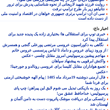
وایت فرزند شهید لاریجانی از نحوه شناسایی پدرش برای ترور
تانیاهو زیر بار طرح ترامپ نرفت
ی ان ان: ترامپ برتری جمهوری خواهان در اقتصاد و امنیت ملی را
 دست داده است
ار داغ:
بری توپ برای استقلالی ها/ بختیاری زاده یک پدیده جدید برای
قلال پیدا کرد
گاهی به دکوراسیون عروسی مرتضی پورعلی گنجی و همسرش
ز ورود زیبای عروس و داماد تا لباس پرنسسی عروس خانم
هاجم پیشین پرسپولیس امروز مقابل چلسی +عکس
اکنش ابرقویی به پیشنهاد سپاهان
جمع هواداران مقابل کلیسا برای عروسی رونالدو و جورجینا!
کس
فال ارمنی دوشنبه 19مرداد ماه 1405 | پیام الهه خوشبختی ارمنی
ی فردا شما
ک روز به بازیکنی تبدیل می شوم لایق این پیراهن/ چپ پای
سپولیس: خداحافظ عشق من!
لنسکی برای دریافت موشک پاتریوت دست به دامن آلمان و
ستان شد
ندوق نقره سیان در بورس کالا پذیره نویسی شد