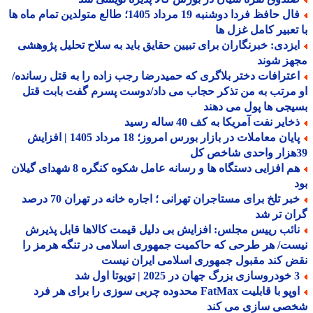
فال حافظ فردا دوشنبه 19 مرداد 1405؛ طالع متولدین تمام ماه ها
تعبیر کامل غزل ها
یزدی: خبرنگاران برای تبیین حقایق باید به سلاح تحلیل پژوهشی
هز شوند
عترافات دختر بلاگری که حمیدرضا رجب زاده را به قتل رسانده/
مرتب به من تذکر حجاب می داد/دوست پسرم گفت بابت قتل
جی ها پول می دهند
ایر نفت آمریکا به کف 40 ساله رسید
پایان معاملات در بازار بورس امروز؛ 18 مرداد 1405 | افزایش
هم افزایی دستگاه ها و رسانه عامل شکوه کنگره 8 شهدای گیلان
خبر تلخ برای مستاجران تهرانی ؛ اجاره خانه در تهران 70 درصد
ن تر شد
ائب رییس مجلس: افزایش بی دلیل قیمت کالاها قابل پذیرش
ت/ هر طرحی که حاکمیت جمهوری اسلامی در تنگه هرمز را
 کند مقبول جمهوری اسلامی ایران نیست
 | تویوتا اول شد
اوپو با قابلیت FatMax محدوده چربی سوزی را برای هر فرد
صی سازی می کند