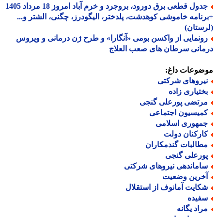
جدول قطعی برق دورود، بروجرد و خرم آباد امروز 18 مرداد 1405
نامه خاموشی کوهدشت، پلدختر، الیگودرز، چگنی، الشتر و...
ستان)
ونمایی از واکسن بومی «آنگارا» و طرح ژن درمانی و ویروس
انی سرطان های صعب العلاج
ضوعات داغ:
یروهای شرکتی
ختیاری زاده
رتضی پورعلی گنجی
میسیون اجتماعی
مهوری اسلامی
ارکنان دولت
طالبات گندمکاران
ورعلی گنجی
اماندهی نیروهای شرکتی
خرین وضعیت
کایت آمانوف از استقلال
فیده
راد یگانه