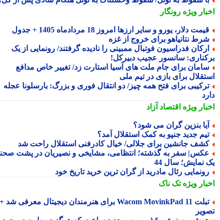
بار ویژه
رونگار
یمت دلار، یورو و سایر ارزها امروز 18 مردادماه 1405 + جدول
رط نتانیاهو برای خروج از غزه
رکان فدراسیون فوتبال ممبینی را نادیده گرفتند/ رونمایی از یک
کناری: سانسور عجیب دبیرکل!
امان برای جام ملت های آسیا استارت زد/ تغییر خاص مدافع
تقلال برای بازی در تیم ملی
رکیبی برای فتح همه چیز/ دو انتقال فوری و بزرگ: بارسلونا عجله
رد
بار ویژه
اقتصاد آزاد
یا بنزین گران می شود؟
یم جدید جنپو به کمک استقلال آمد؟
شف جانشین برای جلالی/ خیال کادرفنی استقلال راحت شد
کس| سفر به گذشته؛ انتظامی، مشایخی و نصیریان در پشت صحنه
 نمایش؛ سال 44
ونمایی رئال مادرید از گران ترین خرید تاریخ خود
بار ویژه
تک ناک
تبلت Wacom MovinkPad 11 برای هنرمندان دیجیتال معرفی شد +
ویر