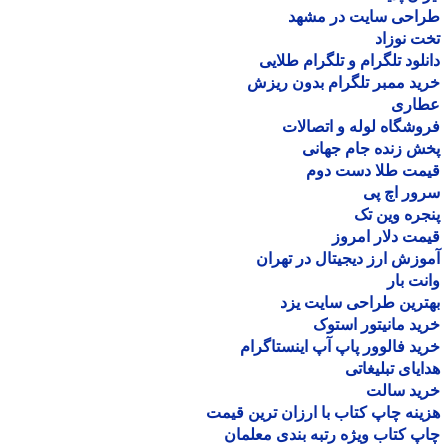
احی سایت در مشهد
 نوزاد
لود تلگرام و تلگرام طلایی
د ممبر تلگرام بدون ریزش
اری
شگاه لوله و اتصالات
 زنده جام جهانی
مت طلا دست دوم
ر اچ پی
ره وین تک
ت دلار امروز
زش ارز دیجیتال در تهران
ت بار
رین طراحی سایت یزد
د مانیتور استوک
د فالوور پاپ آپ اینستاگرام
یای تبلیغاتی
ید سالت
نه چاپ کتاب با ارزان ترین قیمت
 کتاب ویژه رتبه بندی معلمان