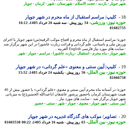
 جوپار
-
بازدید
-
حجت الاسلام
-
شهرستان
-
شهر
-
کرمان
-
جوپار
کلیپ| مراسم استقبال از ماه محرم در شهر جوپار
ه نیوز
-
ورزشی
-
54 روز پیش - سه شنبه 26 خرداد 1405، 16:12
81682
ه/ مراسم استقبال از ماه محرم و افتتاح موکب الرقیه(س) شهر جوپار با اجرای
ش ملی و باستانی، علم گردانی و قرائت زیارت عاشورا در این شهر برگزار شد.
ت های مورد نیاز فارسی English العربیه ...
 جوپار
-
ماه محرم
-
استقبال
-
زیارت عاشورا
-
مراسم
-
جوپار
-
شهر
کلیپ| آیین سنتی و معنوی «علم گردانی» در شهر جوپار
ه نیوز
-
بین الملل
-
56 روز پیش - یکشنبه 24 خرداد 1405، 15:52
81666
حوزه/ در آستانه ماه محرم آیین سنتی و معنوی «علم گردانی» با حضور بیش از 40
ت شهرستان کرمان باحضور پرشور عاشقان اباعبدالله الحسین(ع) به میزبانی
 جوپار برگزار شد. - سایت های مورد نیاز ...
ن سنتی
-
شهر جوپار
-
معنوی
-
جوپار
-
شهر
-
سنتی
-
حضور
تصاویر/ موکب های گذرگاه غدیریه در شهر جوپار
ه نیوز
-
بین الملل
-
65 روز پیش - شنبه 16 خرداد 1405، 00:22
81603538