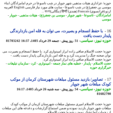
ه/ عزاداری هیئات مذهبی شهر جوپار در شب تاسوعا در حرم امامزادگان ابناء
موسی بن جعفر(ع) در شب تاسوعا - سایت های مورد نیاز فارسی English العربیه
وی) Francais (هندی) हिन्दी (بنگالی)বাংলা ...
مزادگان
-
تاسوعا
-
شهر جوپار
-
موسی بن جعفر(ع)
-
هیئات مذهبی
-
جوپار
-
سی
با حفظ انسجام و بصیرت، می توان به قله امن بازدارندگی
دار دست یافت
ه نیوز
-
سیاسی
-
51 روز پیش - جمعه 29 خرداد 1405، 16:37
81703242
ه/ حجت الاسلام صافی زاده ابراز امیدواری کرد: با حفظ انسجام و بصیرت، می
ن صحنه جنگ را مدیریت کرد و به قله امن بازدارندگی پایدار دست یافت. -
ه/ حجت الاسلام صافی زاده ابراز امیدواری کرد:
 الاسلام
-
پایدار
-
خطبه های نماز جمعه
-
امیدواری
-
کرد
-
سازمان تبلیغات
-
گزاری حوزه
تصاویر/ بازدید مسئول مبلغات شهرستان کرمان از موکب
ک مبلغات شهر جوپار
ه نیوز
-
سیاسی
-
54 روز پیش - سه شنبه 26 خرداد 1405، 16:17
81682
ه/ حجت الاسلام امیری مسئول مبلغات شهرستان کرمان از موکب کودک
غات شهر جوپار بازدید نموده و ضمن استماع گزارشات و دغدغه های این مبلغات
زحمات آنها تشکر نمود، - حوزه/ حجت الاسلام ...