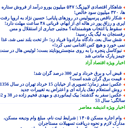
شاهکار اقتصادی لایپزیگ؛ ۵۴۷ میلیون یورو درآمد از فروش ستاره
سود خالص!
کار ناقص پرسپولیس در روزهای پایانی؛ حسین نژاد به اروپا رفت،
ی و رزاق پور در هاله ای از ابهام، قربانی ۴۸ ساعت مهلت دارد!
قوط یا انتخاب هوشمندانه؟ مجتبی جباری از استقلال و مس
سنجان به لیگ یک رسید!
ش سال بعد، دادگاه مارادونا فریاد زد؛ «از تخت بلند نمی شد، غذا
ی خورد و هیچ کس اقدامی نمی کرد!»
یوکاسل پنجره را به روی منچستریونایتد بست؛ لوئیس هال در سنت
مز پارک ماندنی شد
بار ویژه
اقتصاد آزاد
بض آب و برق خرداد و تیر 300 درصد گران شد!
یمت برق گران شده است؟
کس| سفر زمان؛ تصویری از خیابان 15 خرداد تهران در سال 1356
وش استعلام دهک یارانه ای و اعتراض به تغییرات جدید
عکس| سفر به گذشته؛ بیک ایمانوردی و مهدی فخیم زاده در 38 و 32
لگی؛ سال 53
بار ویژه
اندیشه معاصر
وام اجاره مسکن ۱۴۰۵ | شرایط ثبت نام، مبلغ وام ودیعه مسکن،
ارک لازم و نحوه دریافت تسهیلات مستاجران