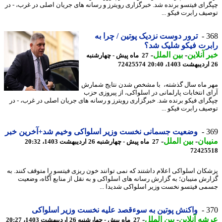
رای فیتسو برنده شد. خبرگزاری رویترز و رسانه های جریان اصلی در غرب، - در
یف رابرت فیکو ...
3
ترور دوست نزدیک پوتین / چرا به
رت فیکو شلیک شد؟
 آنلاین
-
بین الملل
-
27 ماه پیش - چهارشنبه
72425574
 ماه سال گذشته، با مشخص شدن نتایج شمارش
ی انتخابات پارلمانی در اسلواکی، از پیروزی حزب
رای فیکو برنده شد. خبرگزاری رویترز و رسانه های جریان اصلی در غرب، - در
یف رابرت فیکو ...
3
وضعیت جسمانی نخست وزیر اسلواکی وخیم شد+آخرین خبر
بان
-
بین الملل
-
27 ماه پیش - چهارشنبه 26 اردیبهشت 1403، 20:32
72425
کان اسلواکی اعلام داشتند که نمی توانند خون ریزی فیتسو را متوقف کنند. به
رش منیبان؛ به گزارش رسانه های اسلواکی و به نقل از منابع آگاه، وضعیت
ی فیتسو نخست وزیر اسلواکی شدیدا ...
3
واکنش پوتین به سوءقصد علیه نخست وزیر اسلواکی
ه آنلاین
-
بین الملل
-
27 ماه پیش - چهارشنبه 26 اردیبهشت 1403، 20:27