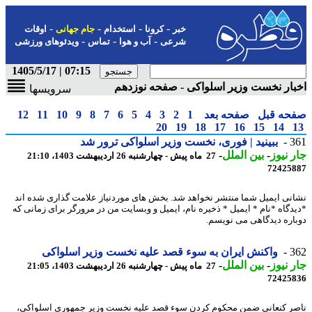
-
-
-
-
خبر
کرونا
استخدام
جام جهانی
اوقات
-
-
-
شرعی
آب و هوا
تماس
ویدئوهای ورزشی
07:15 | 1405/5/17
ار نخست وزیر اسلواکی - صفحه نوزدهم
سرویسها
حه قبل
صفحه بعد
1
2
3
4
5
6
7
8
9
10
11
12
20
19
18
17
16
15
14
3
ببینید | فوری، نخست وزیر اسلواکی ترور شد
 نیوز
-
بین الملل
-
27 ماه پیش - چهارشنبه 26 اردیبهشت 1403، 21:10
72425
نی ایمیل شما منتشر نخواهد شد. بخش های موردنیاز علامت گذاری شده اند
دگاه *نام * ایمیل * ذخیره نام، ایمیل و وبسایت من در مرورگر برای زمانی که
اره دیدگاهی می نویسم.
3
واکنش ایران به سوء قصد علیه نخست وزیر اسلواکی
 نیوز
-
بین الملل
-
27 ماه پیش - چهارشنبه 26 اردیبهشت 1403، 21:05
72425
ر کنعانی ضمن محکوم کردن سوء قصد علیه نخست وزیر جمهوری اسلواکی،