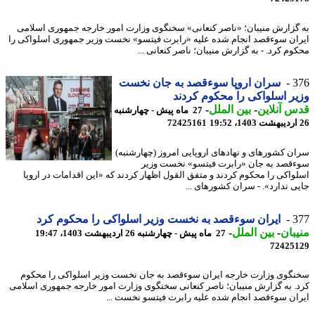
گزارش منیبان؛ «ناصر کنعانی» سخنگوی وزارت امور خارجه جمهوری اسلامی
ان سوءقصد انجام شده علیه «رابرت فیتسو» نخست وزیر جمهوری اسلواکی را
وم کرد. - به گزارش منیبان؛ ناصر کنعانی ...
3
سران اروپا سوءقصد به جان نخست
ر اسلواکی را محکوم کردند
 آنلاین
-
بین الملل
-
27 ماه پیش - چهارشنبه
72425161
ن کشورهای و نهادهای اروپایی امروز (چهارشنبه)
قصد به جان «رابرت فیتسو» نخست وزیر
واکی را محکوم کردند و متفق القول اظهار کردند که «این اقدامات در اروپا
ی ندارد». - سران کشورهای ...
3
ایران سوءقصد به نخست وزیر اسلواکی را محکوم کرد
بان
-
بین الملل
-
27 ماه پیش - چهارشنبه 26 اردیبهشت 1403، 19:47
72425
گوی وزارت خارجه ایران سوءقصد به جان نخست وزیر اسلواکی را محکوم
. به گزارش منیبان؛ ناصر کنعانی سخنگوی وزارت امور خارجه جمهوری اسلامی
ان سوءقصد انجام شده علیه رابرت فیتسو نخست ...