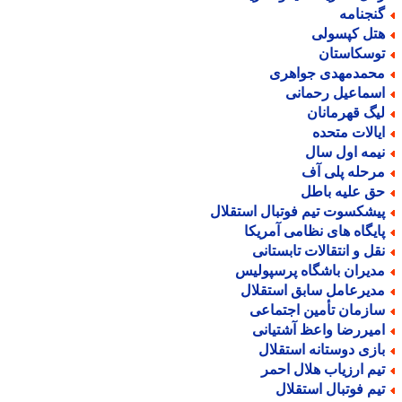
نجنامه
تل کپسولی
وسکاستان
حمدمهدی جواهری
سماعیل رحمانی
یگ قهرمانان
یالات متحده
یمه اول سال
رحله پلی آف
ق علیه باطل
یشکسوت تیم فوتبال استقلال
ایگاه های نظامی آمریکا
قل و انتقالات تابستانی
دیران باشگاه پرسپولیس
دیرعامل سابق استقلال
ازمان تأمین اجتماعی
میررضا واعظ آشتیانی
ازی دوستانه استقلال
یم ارزیاب هلال احمر
یم فوتبال استقلال