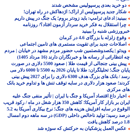
و خرید بعدی پرسپولیس مشخص شدند
کار جدید پرسپولیس از اراک؛ اژدهاکش در راه تهران!
بینید| ادعای ترامپ: باید زودتر بروم؛ یک جنگ در پیش داریم
را استقلال به فکر خرید سردار آزمون افتاد؟/ روزنامه
ورزشی شنبه را ببینید
وع زلزله با بزرگای 4.6 در کرمان
صلاحات جدید برای تقویت مستمری های تامین اجتماعی
یدئو | یکصدوشصتمین شب حضور مردم مشهد در خیابان | مردم
نتظاراتی از رسانه ها و خبرنگاران دارند (16 مرداد 1405)
پیش بینی جنجالی از قیمت طلا | صعود 5500 دلاری در صورت
پایان جنگ؛ تحلیلگران: طلا تا پایان 2026 به 5500 تا 6000 دلار می
رسد / بانک های بزرگ هدف 6300 دلاری را برای 2027 پیش بینی
ند؛ صعود هزار دلاری در سایه توقف تنش ها و تداوم خرید بانک
ی مرکزی
خبار داغ اقتصاد آمریکا و جنگ با ایران | تأثیر منفی جنگ علیه
ایران بر بازار کار آمریکا؛ کاهش 350 هزار شغل در ماه / رکود قریب
الوقوع در سایه افزایش هزینه های جنگ؛ نرخ بیکاری آمریکا به 5.2
درصد رسید؛ تولید ناخالص داخلی (GDP) در سه ماهه دوم امسال
افت
کس العمل پزشکیان به حرکتش که سوژه شد