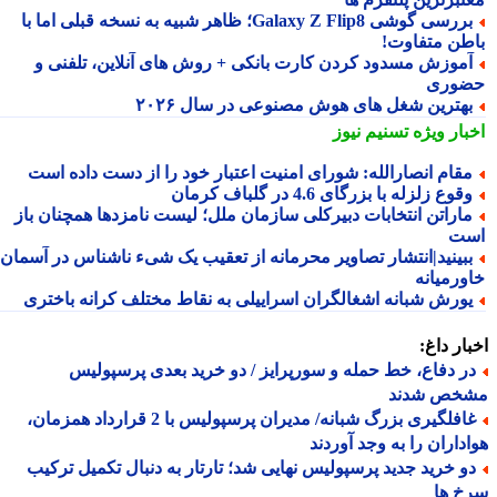
بررسی گوشی Galaxy Z Flip8؛ ظاهر شبیه به نسخه قبلی اما با
طن متفاوت!
موزش مسدود کردن کارت بانکی + روش های آنلاین، تلفنی و
وری
هترین شغل های هوش مصنوعی در سال ۲۰۲۶
بار ویژه
تسنیم نیوز
قام انصارالله: شورای امنیت اعتبار خود را از دست داده است
قوع زلزله با بزرگای 4.6 در گلباف کرمان
اراتن انتخابات دبیرکلی سازمان ملل؛ لیست نامزدها همچنان باز
ت
بینید|انتشار تصاویر محرمانه از تعقیب یک شیء ناشناس در آسمان
ورمیانه
ورش شبانه اشغالگران اسراییلی به نقاط مختلف کرانه باختری
ار داغ:
ر دفاع، خط حمله و سورپرایز / دو خرید بعدی پرسپولیس
خص شدند
غافلگیری بزرگ شبانه/ مدیران پرسپولیس با 2 قرارداد همزمان،
داران را به وجد آوردند
و خرید جدید پرسپولیس نهایی شد؛ تارتار به دنبال تکمیل ترکیب
خ ها