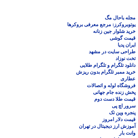
ه باحال مگ
وبروکرز: مرجع معرفی بروکرها
د شلوار جین زنانه
مت گوشی
ان پدیا
احی سایت در مشهد
 نوزاد
لود تلگرام و تلگرام طلایی
د ممبر تلگرام بدون ریزش
اری
شگاه لوله و اتصالات
 زنده جام جهانی
مت طلا دست دوم
ر اچ پی
ره وین تک
ت دلار امروز
زش ارز دیجیتال در تهران
ت بار