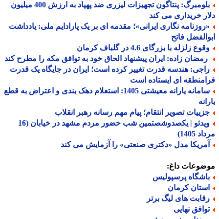
بلومبرگ: پنتاگون تجهیزات لیزری ضد پهپاد به ارزش 400 میلیون
ر خریداری می کند
روزنامه نگاری ایرانی»؛ مقدمه ای بر یک پارادایم ملی: یادداشت
الفضل فاتح
وع زلزله با بزرگای 4.6 در گلباف کرمان
مضان زاده: ایران پیشنهاد الحاق خود به توافق مکه را مطرح کند
اجی: هندسه قدرت تغییر کرده است؛ ایران در جایگاه یک قدرت
منطقه ای ایستاده است
سامانه یارانه معیشتی 1405: استعلام دهک بندی و اعتراض به قطع
انه
زییات تصویر انتقام؛ پیام مهم رسانه رهبر انقلاب
ویدئو | یکصدوشصتمین شب حضور مردم مشهد در خیابان (16
 1405)
مریکا مدل «دکتری صنعتی» را آزمایش می کند
ضوعات داغ:
اشگاه پرسپولیس
ستان کرمان
قابت های لیگ برتر
وافق نهایی