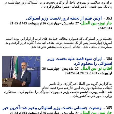
ی وی سلامتی و بهبودی عاجل آرزو کرد. نخست وزیر اسلواکی روز چهارشنبه در
یک سوءقصد، - ناصر کنعانی ضمن محکوم کردن ...
3
اولین فیلم از لحظه ترور نخست وزیر اسلواکی
 نیوز
-
بین الملل
-
27 ماه پیش - چهارشنبه 26 اردیبهشت 1403، 21:05
72425
ت وزیر اسلواکی که همواره مخالف حمایت های غرب از اوکراین بوده است،
امروز (چهارشنبه) پس از یک نشست دولتی هدف اصابت 5 گلوله قرار گرفت و به
ارستان منتقل شد. - نشانی ایمیل شما منتشر نخواهد شد.
3
ایران سوء قصد علیه نخست وزیر
واکی را محکوم کرد
اب نو
-
بین الملل
-
27 ماه پیش - چهارشنبه 26
شت 1403، 20:59
72425764
گزارش گروه بین الملل خبرگزاری برنا، ناصر
انی سخنگوی وزارت امور خارجه، سوء قصد انجام
 علیه روبرت فیتسو نخست وزیر جمهوری اسلواکی را محکوم کرد. - سخنگوی
رت امور خارجه کشورمان ...
3
وضعیت جسمانی نخست وزیر اسلواکی وخیم شد+آخرین خبر
 نیوز
-
بین الملل
-
27 ماه پیش - چهارشنبه 26 اردیبهشت 1403، 20:54