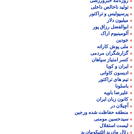
وزنامه خبرورزشی
ولید ناخالص داخلی
رسپولیس و تراکتور
یلیون دلار
بوالفضل رزاق پور
لومینیوم اراک
ودین
لی پوش کاراته
زارشگران مردمی
سر امتیاز سپاهان
یران و کوبا
دیسون کاوانی
یم های تراکتور
اسلونا
لیرضا باویه
انون زبان ایران
چیلان در
نطقه حفاظت شده ورجین
یدحسین مومنی
یست استقلال
ئال مادرید اتلتیکومادرید