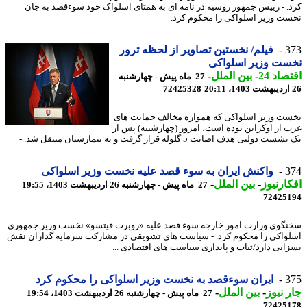
. - رییس جمهور روسیه در نامه ای به همتای اسلواک خود سوءقصد به جان
ت وزیر اسلواکی را محکوم کرد.
3
فیلم/ نخستین تصاویر از لحظه ترور
ست وزیر اسلواکی
اد 24
-
بین الملل
-
27 ماه پیش - چهارشنبه
72425328
ت وزیر اسلواکی که همواره مخالف حمایت های
 از اوکراین بوده است، امروز (چهارشنبه) پس از
 دولتی هدف اصابت 5 گلوله قرار گرفت و به بیمارستان منتقل شد. -
3
واکنش ایران به سوء قصد علیه نخست وزیر اسلواکی
ارنیوز
-
بین الملل
-
27 ماه پیش - چهارشنبه 26 اردیبهشت 1403، 19:55
72425
گوی وزارت امور خارجه سوء قصد علیه «روبرت فیتسو» نخست وزیر جمهوری
واکی را محکوم کرد. - سیاست های تشویقی در مشارکت سرمایه گذاران نقش
ایی دارد/ثبات و پایداری سیاست های اقتصادی ...
3
ایران سوءقصد به نخست وزیر اسلواکی را محکوم کرد
 نیوز
-
بین الملل
-
27 ماه پیش - چهارشنبه 26 اردیبهشت 1403، 19:54
72425