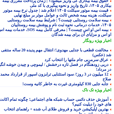
قوق بیمه بیکاری کی واریز میشود؟ | زمان پرداخت مقرری بیمه
تاریخ واریز و نحوه پیگیری با کد ملی
قیمت بیمه موتور سیکلت ۱۴۰۵ اعلام شد | جدول نرخ بیمه موتور
کلت، هزینه بیمه شخص ثالث و عوامل موثر بر مبلغ نهایی
یمه سلامت روستایی چیست؟ | شرایط بیمه سلامت روستایی
نحوه ثبت نام و پوشش بیمه روستاییان
بیمه اس او اس چیست؟ | معرفی کامل بیمه SOS، خدمات بیمه اس
 اس و مزایای آن برای بیمه شدگان
بار ویژه
رونگار
مخالفت قطعی با جدایی مهدوی؛/ انتقال مهم پدیده 20 ساله منتفی
 (عکس)
راق سرمربی جام ملتها را انتخاب کرد
ربی زودهنگام در فصل تازه درخشش / لیموچی و چیدن خوشه انگور
 مرداد!
12 میلیون در 3 روز؛/ سود استثنایی ترابزون اسپور از قرارداد محمد
اح
به جایی 830 کیلومتری غیرت به خاطر کانیه وست!
بار ویژه
تک ناک
موزش حذف دائمی حساب شبکه های اجتماعی؛ چگونه تمام اکانت
ی خود را دیلیت کنیم؟
هترین اپلیکیشن خرید و فروش طلای آب شده + راهنمای انتخاب
تبرترین پلتفرم ها