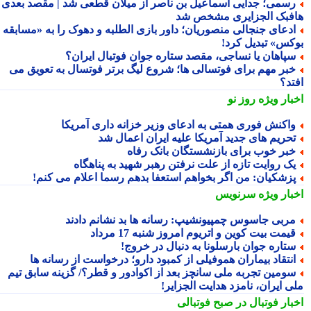
سمی؛ جدایی اسماعیل بن ناصر از میلان قطعی شد | مقصد بعدی
فبک الجزایری مشخص شد
دعای جنجالی منصوریان؛ داور بازی الطلبه و دهوک را به «مسابقه
کس» تبدیل کرد!
پاهان یا نساجی، مقصد ستاره جوان فوتبال ایران؟
بر مهم برای فوتسالی ها؛ شروع لیگ برتر فوتسال به تعویق می
تد؟
بار ویژه
روز نو
اکنش فوری همتی به ادعای وزیر خزانه داری آمریکا
حریم های جدید آمریکا علیه ایران اعمال شد
بر خوب برای بازنشستگان بانک رفاه
ک روایت تازه از علت نرفتن رهبر شهید به پناهگاه
زشکیان: من اگر بخواهم استعفا بدهم رسما اعلام می کنم!
بار ویژه
سرنویس
ربی جاسوس چمپیونشیپ: رسانه ها بد نشانم دادند
یمت بیت کوین و اتریوم امروز شنبه 17 مرداد
تاره جوان بارسلونا به دنبال در خروج!
نتقاد بیماران هموفیلی از کمبود دارو؛ درخواست از رسانه ها
ومین تجربه ملی سانچز بعد از اکوادور و قطر؟/ گزینه سابق تیم
ی ایران، نامزد هدایت الجزایر!
بار فوتبال در صبح فوتبالی