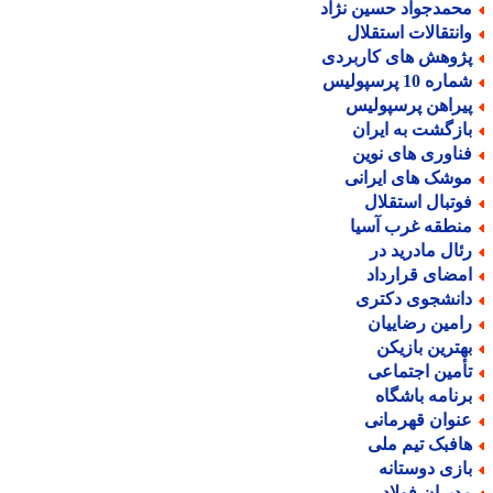
حمدجواد حسین نژاد
انتقالات استقلال
ژوهش های کاربردی
اره 10 پرسپولیس
یراهن پرسپولیس
ازگشت به ایران
ناوری های نوین
وشک های ایرانی
وتبال استقلال
نطقه غرب آسیا
ئال مادرید در
مضای قرارداد
انشجوی دکتری
امین رضاییان
هترین بازیکن
أمین اجتماعی
رنامه باشگاه
نوان قهرمانی
افبک تیم ملی
ازی دوستانه
دیران فولاد