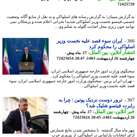
72425
گزارش منیبان؛ به گزارش رسانه های اسلواکی و به نقل از منابع آگاه، وضعیت
ی فیتسو نخست وزیر اسلواکی شدیدا بحرانی اعلام شده و پزشکان نمی
نند خون ریزی محل اصابت گلوله به شکم وی ...
3
ایران سوء قصد علیه نخست وزیر
واکی را محکوم کرد
شار آنلاین
-
بین الملل
-
27 ماه پیش -
2 اردیبهشت 1403، 20:47
72425654
گوی وزارت امور خارجه جمهوری اسلامی ایران،
 قصد علیه نخست وزیر اسلواکی را محکوم کرد....
هران-ایران پرس: سخنگوی وزارت امور خارجه جمهوری اسلامی ایران، سوء
 علیه نخست وزیر اسلواکی ...
3
ترور دوست نزدیک پوتین / چرا به
رت فیتسو شلیک شد؟
 آنلاین
-
بین الملل
-
27 ماه پیش - چهارشنبه
72425624
 ماه سال گذشته، با مشخص شدن نتایج شمارش
ی انتخابات پارلمانی در اسلواکی، از پیروزی حزب