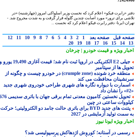
72424
ر «رابرت فیکو» اعلام کرد که نخست وزیر اسلواکی امروز (چهارشنبه) «در
شی برای ترور» مورد اصابت چندین گلوله قرار گرفت و به شدت مجروح شد. -
ان-ایرنا- دفتر رابرت فیکو اعلام کرد که نخست ...
حه قبل
صفحه بعد
1
2
3
4
5
6
7
8
9
10
11
12
20
19
18
17
16
15
14
بار ویژه
و قیمت خودرو | چرخان
جیلی E2 الکتریکی در اروپا ثبت نام شد؛ قیمت آغازی 19,490 یورو و
ویل ها از سپتامبر
منطقه خرد شونده (crumple zone) در خودرو چیست و چگونه از
نشینان محافظت می کند
سمارت با دیواره نگاره های شهری طراحی خودروی شهری جدید
تحویل نخستین کامیون معدنی تمام برقی جهان با باتری سدیمی 676
لووات ساعتی در چین
پتنت های جدید BYD برای باتری حالت جامد دو الکترولیتی؛ حرکت
سمت تولید آزمایشی در 2027
بار ویژه
ایونا نیوز
سمی در آستانه؛ کوروش اژدهاکش پرسپولیسی شد؟