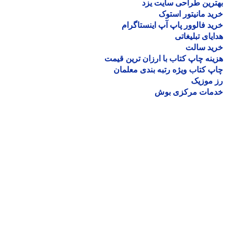
رین طراحی سایت یزد
د مانیتور استوک
د فالوور پاپ آپ اینستاگرام
یای تبلیغاتی
ید سالت
نه چاپ کتاب با ارزان ترین قیمت
 کتاب ویژه رتبه بندی معلمان
موزیک
مات مرکزی بوش