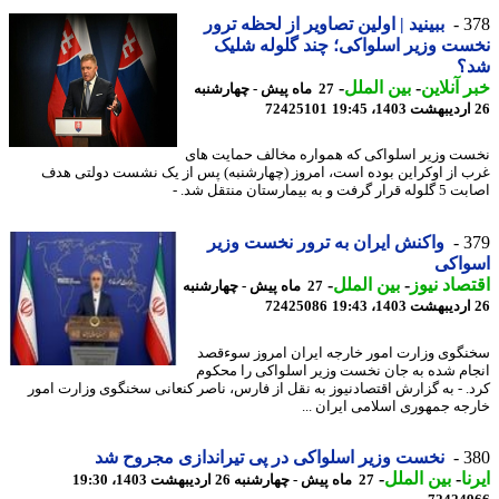
3
ببینید | اولین تصاویر از لحظه ترور
ت وزیر اسلواکی؛ چند گلوله شلیک
؟
 آنلاین
-
بین الملل
-
27 ماه پیش - چهارشنبه
72425101
ت وزیر اسلواکی که همواره مخالف حمایت های
 از اوکراین بوده است، امروز (چهارشنبه) پس از یک نشست دولتی هدف
فت و به بیمارستان منتقل شد. -
3
واکنش ایران به ترور نخست وزیر
واکی
صاد نیوز
-
بین الملل
-
27 ماه پیش - چهارشنبه
72425086
گوی وزارت امور خارجه ایران امروز سوءقصد
ام شده به جان نخست وزیر اسلواکی را محکوم
. - به گزارش اقتصادنیوز به نقل از فارس، ناصر کنعانی سخنگوی وزارت امور
جه جمهوری اسلامی ایران ...
3
نخست وزیر اسلواکی در پی تیراندازی مجروح شد
ا
-
بین الملل
-
27 ماه پیش - چهارشنبه 26 اردیبهشت 1403، 19:30